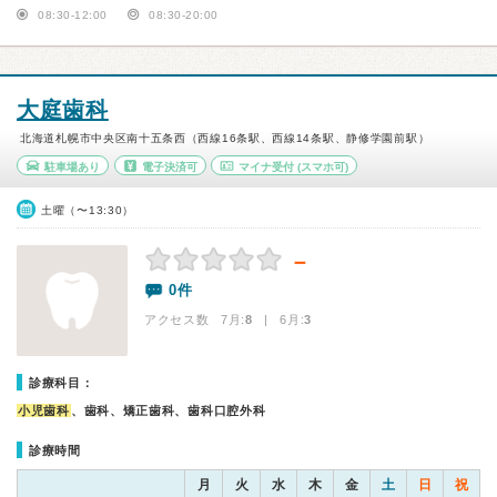
08:30-12:00
08:30-20:00
大庭歯科
北海道札幌市中央区南十五条西（西線16条駅、西線14条駅、静修学園前駅）
駐車場あり
電子決済可
マイナ受付
(スマホ可)
土曜（〜13:30）
－
0件
アクセス数 7月:
8
| 6月:
3
診療科目：
小児歯科
、歯科、矯正歯科、歯科口腔外科
診療時間
月
火
水
木
金
土
日
祝