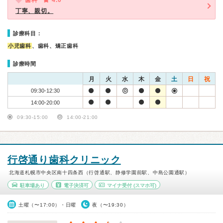
歯科
4.0
丁寧、親切。
診療科目：
小児歯科
、歯科、矯正歯科
診療時間
月
火
水
木
金
土
日
祝
09:30-12:30
14:00-20:00
09:30-15:00
14:00-21:00
行啓通り歯科クリニック
北海道札幌市中央区南十四条西（行啓通駅、静修学園前駅、中島公園通駅）
駐車場あり
電子決済可
マイナ受付
(スマホ可)
土曜（〜17:00）・日曜
夜（〜19:30）