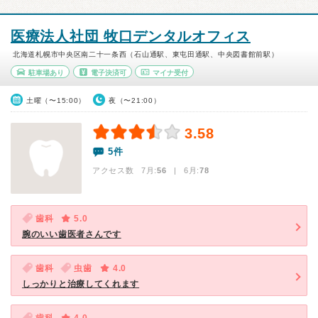
医療法人社団 牧口デンタルオフィス
北海道札幌市中央区南二十一条西（石山通駅、東屯田通駅、中央図書館前駅）
駐車場あり
電子決済可
マイナ受付
土曜（〜15:00）
夜（〜21:00）
3.58
5件
アクセス数 7月:
56
| 6月:
78
歯科
5.0
腕のいい歯医者さんです
歯科
虫歯
4.0
しっかりと治療してくれます