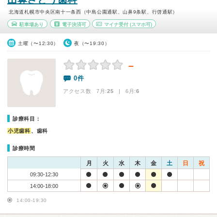
北海道札幌市中央区南十一条西（中島公園通駅、山鼻9条駅、行啓通駅）
駐車場あり
電子決済可
マイナ受付
(スマホ可)
土曜（〜12:30）
夜（〜19:30）
－
0件
アクセス数 7月:
25
| 6月:
6
診療科目：
小児歯科
、歯科
診療時間
月
火
水
木
金
土
日
祝
09:30-12:30
14:00-18:00
14:00-19:30