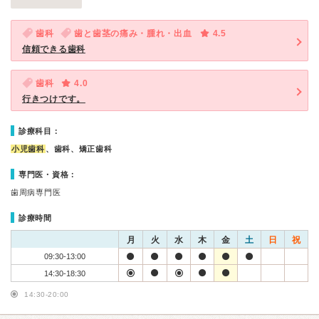
歯科
歯と歯茎の痛み・腫れ・出血
4.5
信頼できる歯科
歯科
4.0
行きつけです。
診療科目：
小児歯科
、歯科、矯正歯科
専門医・資格：
歯周病専門医
診療時間
月
火
水
木
金
土
日
祝
09:30-13:00
14:30-18:30
14:30-20:00