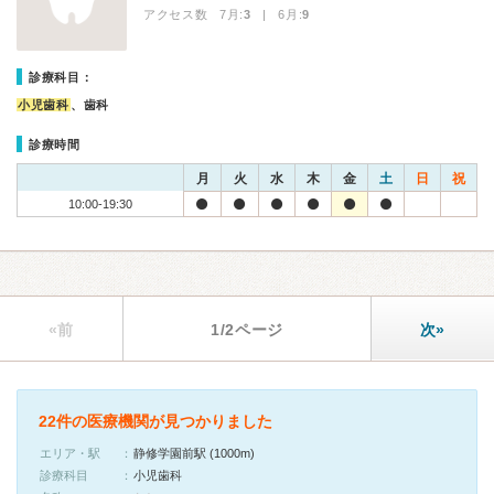
アクセス数 7月:
3
| 6月:
9
診療科目：
小児歯科
、歯科
診療時間
月
火
水
木
金
土
日
祝
10:00-19:30
«前
1/2ページ
次»
22件の医療機関が見つかりました
エリア・駅
静修学園前駅 (1000m)
診療科目
小児歯科