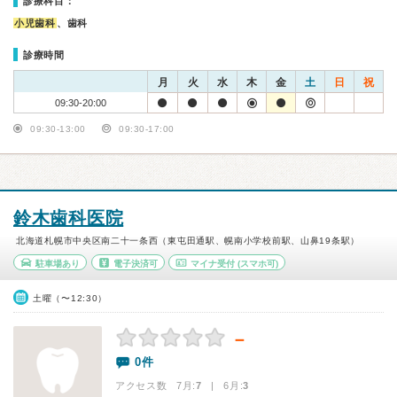
診療科目：
小児歯科
、歯科
診療時間
月
火
水
木
金
土
日
祝
09:30-20:00
09:30-13:00
09:30-17:00
鈴木歯科医院
北海道札幌市中央区南二十一条西（東屯田通駅、幌南小学校前駅、山鼻19条駅）
駐車場あり
電子決済可
マイナ受付
(スマホ可)
土曜（〜12:30）
－
0件
アクセス数 7月:
7
| 6月:
3