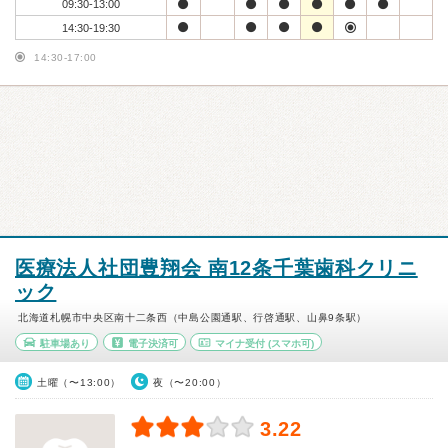
09:30-13:00
14:30-19:30
14:30-17:00
医療法人社団豊翔会 南12条千葉歯科クリニ
ック
北海道札幌市中央区南十二条西（中島公園通駅、行啓通駅、山鼻9条駅）
駐車場あり
電子決済可
マイナ受付
(スマホ可)
土曜（〜13:00）
夜（〜20:00）
3.22