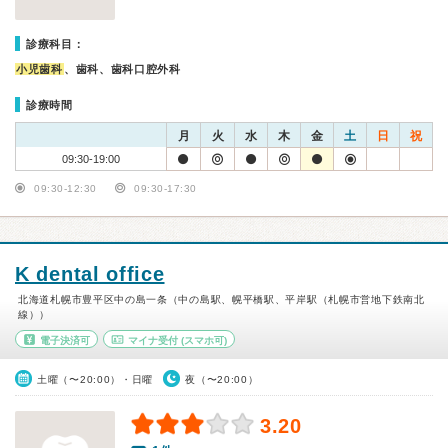
診療科目：
小児歯科
、歯科、歯科口腔外科
診療時間
月
火
水
木
金
土
日
祝
09:30-19:00
09:30-12:30
09:30-17:30
K dental office
北海道札幌市豊平区中の島一条（中の島駅、幌平橋駅、平岸駅（札幌市営地下鉄南北
線））
電子決済可
マイナ受付
(スマホ可)
土曜（〜20:00）・日曜
夜（〜20:00）
3.20