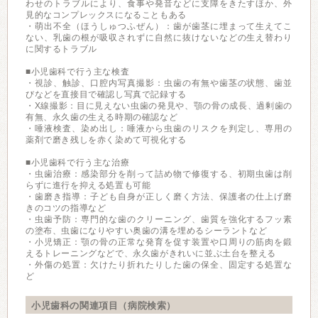
わせのトラブルにより、食事や発音などに支障をきたすほか、外
見的なコンプレックスになることもある
・萌出不全（ほうしゅつふぜん）：歯が歯茎に埋まって生えてこ
ない、乳歯の根が吸収されずに自然に抜けないなどの生え替わり
に関するトラブル
■小児歯科で行う主な検査
・視診、触診、口腔内写真撮影：虫歯の有無や歯茎の状態、歯並
びなどを直接目で確認し写真で記録する
・X線撮影：目に見えない虫歯の発見や、顎の骨の成長、過剰歯の
有無、永久歯の生える時期の確認など
・唾液検査、染め出し：唾液から虫歯のリスクを判定し、専用の
薬剤で磨き残しを赤く染めて可視化する
■小児歯科で行う主な治療
・虫歯治療：感染部分を削って詰め物で修復する、初期虫歯は削
らずに進行を抑える処置も可能
・歯磨き指導：子ども自身が正しく磨く方法、保護者の仕上げ磨
きのコツの指導など
・虫歯予防：専門的な歯のクリーニング、歯質を強化するフッ素
の塗布、虫歯になりやすい奥歯の溝を埋めるシーラントなど
・小児矯正：顎の骨の正常な発育を促す装置や口周りの筋肉を鍛
えるトレーニングなどで、永久歯がきれいに並ぶ土台を整える
・外傷の処置：欠けたり折れたりした歯の保全、固定する処置な
ど
小児歯科の関連項目（病院検索）