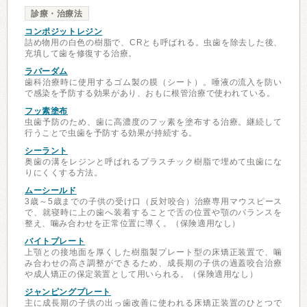
診療・治療法
コンポジットレジン
詰め物用の白色の樹脂で、CRとも呼ばれる。虫歯を除去した後、
充填して歯を修復する治療。
ラバーダム
歯科治療時に使用するゴム製の膜（シート）。唾液の流入を防い
で感染を予防する効果があり、おもに根管治療で使われている。
フッ素塗布
虫歯予防のため、歯に高濃度のフッ素を塗布する治療。継続して
行うことで虫歯を予防する効果が持続する。
シーラント
奥歯の溝をレジンと呼ばれるプラスチック樹脂で埋めて虫歯にな
りにくくする方法。
ムーシールド
3歳～5歳までの子供の受け口（反対咬合）治療専用マウスピース
で、就寝時に上の歯へ装着することで舌の位置や顎のバランスを
整え、噛み合わせを正常位置に導く。（保険適用なし）
バイトプレート
上顎との接地面を厚くした樹脂製プレート型の床矯正装置で、噛
み合わせの高さ調整ができるため、成長期の子供の過蓋咬合治療
や成人矯正の保定装置として用いられる。（保険適用なし）
ジャンピングプレート
主に成長期の子供の出っ歯改善に使われる床矯正装置のひとつで