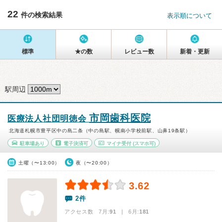
22
件の検索結果
表示順について
標準
★の数
レビュー数
新着・更新
駅周辺
市岡歯科医院
医療法人社団明徳会
北海道札幌市豊平区中の島二条（中の島駅、幌南小学校前駅、山鼻19条駅）
駐車場あり
電子決済可
マイナ受付
(スマホ可)
土曜（〜13:00）
夜（〜20:00）
3.62
2件
アクセス数 7月:
91
| 6月:
181