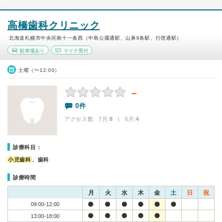
高橋歯科クリニック
北海道札幌市中央区南十一条西（中島公園通駅、山鼻9条駅、行啓通駅）
駐車場あり
マイナ受付
土曜（〜12:00）
－
0件
アクセス数 7月:
8
| 6月:
4
診療科目：
小児歯科
、歯科
診療時間
月
火
水
木
金
土
日
祝
09:00-12:00
13:00-18:00