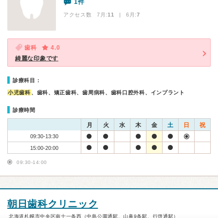
1件
アクセス数 7月:
11
| 6月:
7
歯科
4.0
綺麗な印象です
診療科目：
小児歯科
、歯科、矯正歯科、歯周病科、歯科口腔外科、インプラント
診療時間
月
火
水
木
金
土
日
祝
09:30-13:30
15:00-20:00
09:30-14:00
朝日歯科クリニック
北海道札幌市中央区南十一条西（中島公園通駅、山鼻9条駅、行啓通駅）