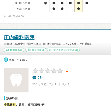
09:00-13:30
14:30-18:00
09:00-18:00
庄内歯科医院
北海道札幌市中央区南十六条西（静修学園前駅、山鼻19条駅、行啓通駅）
駐車場あり
電子決済可
マイナ受付
(スマホ可)
土曜（〜13:00）
－
0件
アクセス数 7月:
1
| 6月:
1
診療科目：
小児歯科
、歯科、歯科口腔外科