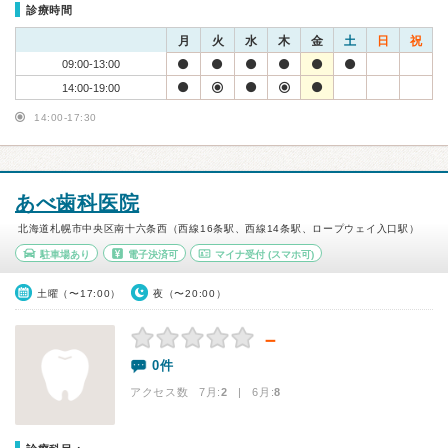
診療時間
月
火
水
木
金
土
日
祝
09:00-13:00
14:00-19:00
14:00-17:30
あべ歯科医院
北海道札幌市中央区南十六条西（西線16条駅、西線14条駅、ロープウェイ入口駅）
駐車場あり
電子決済可
マイナ受付
(スマホ可)
土曜（〜17:00）
夜（〜20:00）
－
0件
アクセス数 7月:
2
| 6月:
8