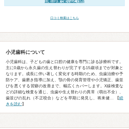
日曜日診療で絞り込む (3件)
口コミ検索はこちら
小児歯科について
小児歯科は、子どもの歯と口腔の健康を専門に診る診療科です。
主に0歳から永久歯の生え替わりが完了する15歳頃までが対象と
なります。成長に伴い著しく変化する時期のため、虫歯治療や予
防ケア、歯磨き指導に加え、顎の骨の発育管理や小児矯正、歯並
びを悪くする習癖の改善まで、幅広くカバーします。X線検査な
どの詳細な検査を通じ、虫歯や生え替わりの異常（萌出不全）、
歯並びの乱れ（不正咬合）などを早期に発見し、将来健… 【
続
きを読む
】