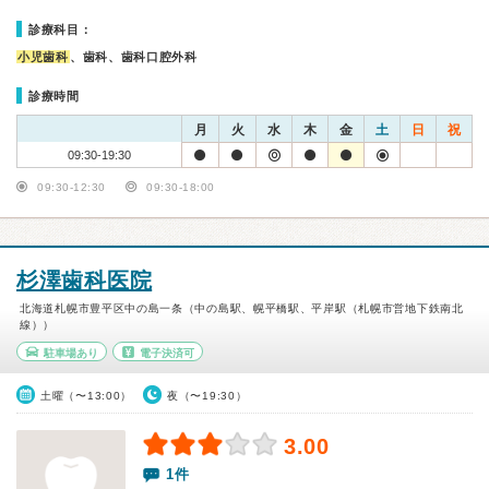
診療科目：
小児歯科
、歯科、歯科口腔外科
診療時間
月
火
水
木
金
土
日
祝
09:30-19:30
09:30-12:30
09:30-18:00
杉澤歯科医院
北海道札幌市豊平区中の島一条（中の島駅、幌平橋駅、平岸駅（札幌市営地下鉄南北
線））
駐車場あり
電子決済可
土曜（〜13:00）
夜（〜19:30）
3.00
1件