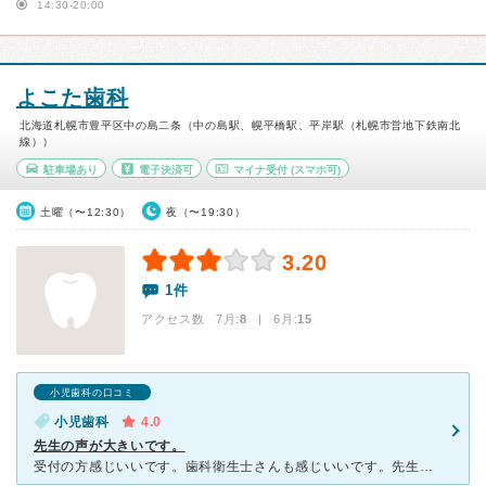
14:30-20:00
よこた歯科
北海道札幌市豊平区中の島二条（中の島駅、幌平橋駅、平岸駅（札幌市営地下鉄南北
線））
駐車場あり
電子決済可
マイナ受付
(スマホ可)
土曜（〜12:30）
夜（〜19:30）
3.20
1件
アクセス数 7月:
8
| 6月:
15
小児歯科の口コミ
小児歯科
4.0
先生の声が大きいです。
受付の方感じいいです。歯科衛生士さんも感じいいです。先生も声が大きくて子供がびっくりしますが、丁寧です。フッ素や定期メンテナンスにはいいと思います。私も一度かかったらどこでも虫歯と言われたことがなかっ