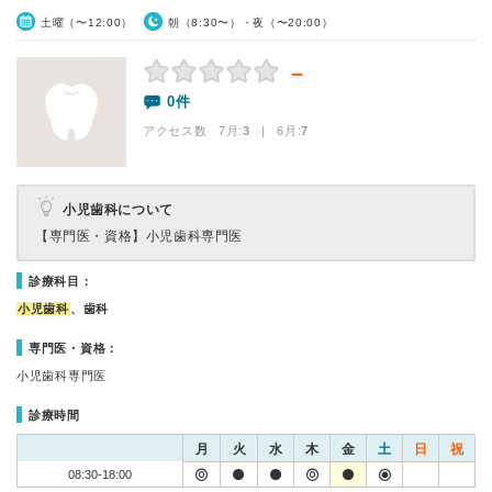
土曜（〜12:00）
朝（8:30〜）・夜（〜20:00）
－
0件
アクセス数 7月:
3
| 6月:
7
小児歯科について
【専門医・資格】
小児歯科専門医
診療科目：
小児歯科
、歯科
専門医・資格：
小児歯科専門医
診療時間
月
火
水
木
金
土
日
祝
08:30-18:00