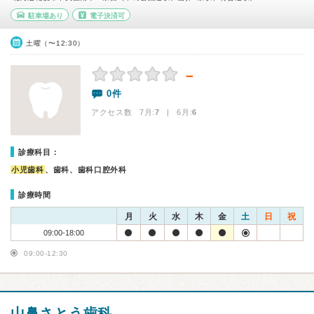
駐車場あり
電子決済可
土曜（〜12:30）
－
0件
アクセス数 7月:
7
| 6月:
6
診療科目：
小児歯科
、歯科、歯科口腔外科
診療時間
月
火
水
木
金
土
日
祝
09:00-18:00
09:00-12:30
山鼻さとう歯科