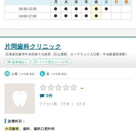
月
火
水
木
金
土
日
祝
09:30-12:30
14:00-17:00
片岡歯科クリニック
北海道札幌市中央区南十九条西（石山通駅、ロープウェイ入口駅、中央図書館前駅）
駐車場あり
マイナ受付
(スマホ可)
土曜（〜16:30）
夜（〜19:30）
－
0件
アクセス数 7月:
8
| 6月:
3
診療科目：
小児歯科
、歯科、歯科口腔外科