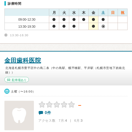
診療時間
月
火
水
木
金
土
日
祝
09:00-12:30
13:30-19:30
13:30-16:30
金田歯科医院
北海道札幌市豊平区中の島二条（中の島駅、幌平橋駅、平岸駅（札幌市営地下鉄南北
線））
駐車場あり
土曜（〜16:00）
－
0件
アクセス数 7月:
4
| 6月:
3