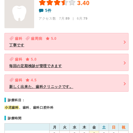
3.40
5件
アクセス数 7月:
89
| 6月:
79
歯科
歯周病
5.0
丁寧です
歯科
5.0
毎回の定期検診が管理できます
歯科
4.5
新しく出来た、歯科クリニックです。
診療科目：
小児歯科
、歯科、歯科口腔外科
診療時間
月
火
水
木
金
土
日
祝