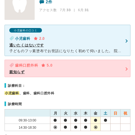
2件
アクセス数 7月:
33
| 6月:
31
小児歯科の口コミ
小児歯科
2.0
通いたくはないです
子どものフッ素塗布でお世話になりたく初めて伺いました。 院内は狭く、入口付近に会計場所があるので出入りがとてもしにくかったです。 また、患者さんは高齢の方ばかりでした。 衛生士さん、医者、受付の
歯科口腔外科
5.0
親知らず
診療科目：
小児歯科
、歯科、歯科口腔外科
診療時間
月
火
水
木
金
土
日
祝
09:30-13:00
14:30-18:30