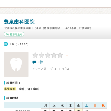
豊泉歯科医院
北海道札幌市中央区南十七条西（静修学園前駅、山鼻19条駅、行啓通駅）
駐車場あり
土曜（〜13:00）
－
0件
アクセス数 7月:
5
| 6月:
6
診療科目：
小児歯科
、歯科、矯正歯科
診療時間
月
火
水
木
金
土
日
祝