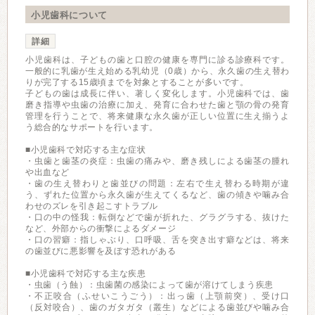
小児歯科について
詳細
小児歯科は、子どもの歯と口腔の健康を専門に診る診療科です。
一般的に乳歯が生え始める乳幼児（0歳）から、永久歯の生え替わ
りが完了する15歳頃までを対象とすることが多いです。
子どもの歯は成長に伴い、著しく変化します。小児歯科では、歯
磨き指導や虫歯の治療に加え、発育に合わせた歯と顎の骨の発育
管理を行うことで、将来健康な永久歯が正しい位置に生え揃うよ
う総合的なサポートを行います。
■小児歯科で対応する主な症状
・虫歯と歯茎の炎症：虫歯の痛みや、磨き残しによる歯茎の腫れ
や出血など
・歯の生え替わりと歯並びの問題：左右で生え替わる時期が違
う、ずれた位置から永久歯が生えてくるなど、歯の傾きや噛み合
わせのズレを引き起こすトラブル
・口の中の怪我：転倒などで歯が折れた、グラグラする、抜けた
など、外部からの衝撃によるダメージ
・口の習癖：指しゃぶり、口呼吸、舌を突き出す癖などは、将来
の歯並びに悪影響を及ぼす恐れがある
■小児歯科で対応する主な疾患
・虫歯（う蝕）：虫歯菌の感染によって歯が溶けてしまう疾患
・不正咬合（ふせいこうごう）：出っ歯（上顎前突）、受け口
（反対咬合）、歯のガタガタ（叢生）などによる歯並びや噛み合