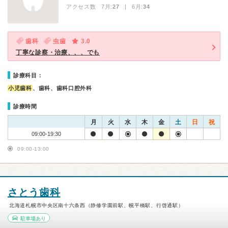
アクセス数 7月:
27
| 6月:
34
歯科
虫歯
3.0
丁寧な診察・治療、、、でも
診療科目：
小児歯科
、歯科、歯科口腔外科
診療時間
月
火
水
木
金
土
日
祝
09:00-19:30
09:00-13:00
さとう歯科
北海道札幌市中央区南十六条西（静修学園前駅、幌平橋駅、行啓通駅）
駐車場あり