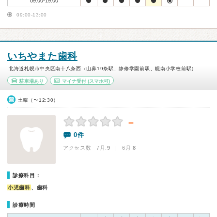
09:00-19:00
09:00-13:00
いちやまた歯科
北海道札幌市中央区南十八条西（山鼻19条駅、静修学園前駅、幌南小学校前駅）
駐車場あり
マイナ受付
(スマホ可)
土曜（〜12:30）
－
0件
アクセス数 7月:
9
| 6月:
8
診療科目：
小児歯科
、歯科
診療時間