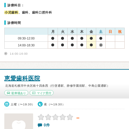
診療科目：
小児歯科
、歯科、歯科口腔外科
診療時間
月
火
水
木
金
土
日
祝
09:30-12:00
14:00-18:30
14:00-16:00
恵愛歯科医院
北海道札幌市中央区南十四条西（行啓通駅、静修学園前駅、中島公園通駅）
駐車場あり
マイナ受付
土曜（〜19:30）
夜（〜19:30）
－
0件