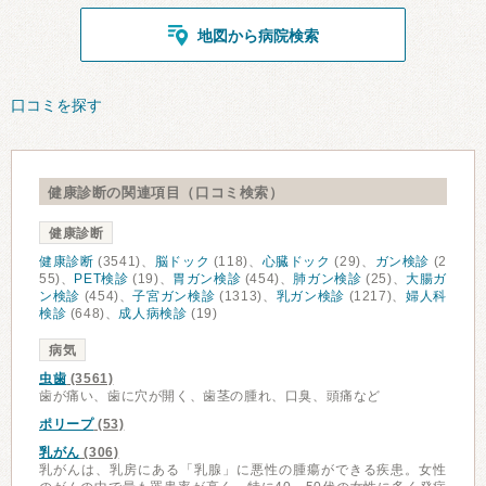
地図から病院検索
口コミを探す
健康診断の関連項目（口コミ検索）
健康診断
健康診断
(3541)、
脳ドック
(118)、
心臓ドック
(29)、
ガン検診
(2
55)、
PET検診
(19)、
胃ガン検診
(454)、
肺ガン検診
(25)、
大腸ガ
ン検診
(454)、
子宮ガン検診
(1313)、
乳ガン検診
(1217)、
婦人科
検診
(648)、
成人病検診
(19)
病気
虫歯
(3561)
歯が痛い、歯に穴が開く、歯茎の腫れ、口臭、頭痛など
ポリープ
(53)
乳がん
(306)
乳がんは、乳房にある「乳腺」に悪性の腫瘍ができる疾患。女性