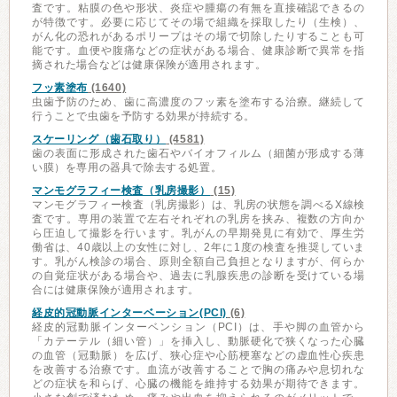
査です。粘膜の色や形状、炎症や腫瘍の有無を直接確認できるの
が特徴です。必要に応じてその場で組織を採取したり（生検）、
がん化の恐れがあるポリープはその場で切除したりすることも可
能です。血便や腹痛などの症状がある場合、健康診断で異常を指
摘された場合などは健康保険が適用されます。
フッ素塗布
(1640)
虫歯予防のため、歯に高濃度のフッ素を塗布する治療。継続して
行うことで虫歯を予防する効果が持続する。
スケーリング（歯石取り）
(4581)
歯の表面に形成された歯石やバイオフィルム（細菌が形成する薄
い膜）を専用の器具で除去する処置。
マンモグラフィー検査（乳房撮影）
(15)
マンモグラフィー検査（乳房撮影）は、乳房の状態を調べるX線検
査です。専用の装置で左右それぞれの乳房を挟み、複数の方向か
ら圧迫して撮影を行います。乳がんの早期発見に有効で、厚生労
働省は、40歳以上の女性に対し、2年に1度の検査を推奨していま
す。乳がん検診の場合、原則全額自己負担となりますが、何らか
の自覚症状がある場合や、過去に乳腺疾患の診断を受けている場
合には健康保険が適用されます。
経皮的冠動脈インターベーション(PCI)
(6)
経皮的冠動脈インターベンション（PCI）は、手や脚の血管から
「カテーテル（細い管）」を挿入し、動脈硬化で狭くなった心臓
の血管（冠動脈）を広げ、狭心症や心筋梗塞などの虚血性心疾患
を改善する治療です。血流が改善することで胸の痛みや息切れな
どの症状を和らげ、心臓の機能を維持する効果が期待できます。