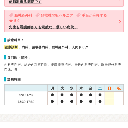
信頼出来る病院です
脳神経外科
頚椎椎間板ヘルニア
手足が麻痺する
5.0
先生も看護師さんも素敵な、優しい病院。
診療科目：
健康診断
、内科、循環器内科、脳神経外科、人間ドック
専門医・資格：
内科専門医、総合内科専門医、循環器専門医、神経内科専門医、脳神経外科専
門医、脊…
診療時間
月
火
水
木
金
土
日
祝
09:00-12:30
13:30-17:30