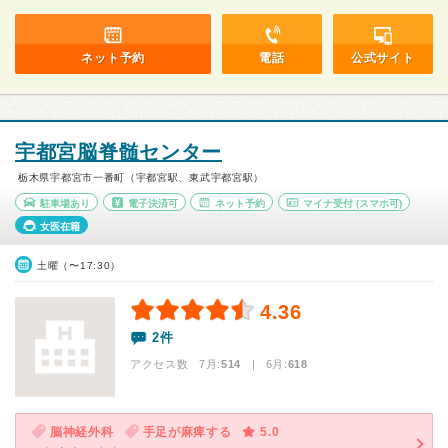
ネット予約
電話
公式サイト
宇都宮脳脊髄センター
栃木県宇都宮市一番町（宇都宮駅、東武宇都宮駅）
駐車場あり
電子決済可
ネット予約
マイナ受付
(スマホ可)
女医在籍
土曜（〜17:30）
4.36
2件
アクセス数 7月:
514
| 6月:
618
脳神経外科
手足が麻痺する
5.0