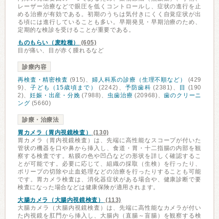
レーザー治療などで眼圧を低くコントロールし、症状の進行を止
める治療が有効である。初期のうちは気付きにくく自覚症状が出
る頃には進行していることも多い。早期発見・早期治療のため、
定期的な検診を受けることが重要である。
ものもらい（麦粒種）
(605)
目が痛い、目が赤く腫れるなど
診療内容
再検査・精密検査
(915)、
婦人科系の診療（生理不順など）
(429
9)、
子ども（15歳頃まで）
(2242)、
予防歯科
(2381)、
目
(190
2)、
妊娠・出産・分娩
(7988)、
虫歯治療
(20968)、
歯のクリーニ
ング
(5660)
診療・治療法
胃カメラ（胃内視鏡検査）
(130)
胃カメラ（胃内視鏡検査）は、先端に高性能なスコープが付いた
管状の機器を口や鼻から挿入し、食道・胃・十二指腸の内部を観
察する検査です。粘膜の色や凹凸などの形状を詳しく確認するこ
とが可能です。必要に応じて、組織の採取（生検）を行ったり、
ポリープの切除や止血処理などの治療を行ったりすることも可能
です。胃カメラ検査は、消化器症状がある場合や、健康診断で要
検査になった場合などは健康保険が適用されます。
大腸カメラ（大腸内視鏡検査）
(113)
大腸カメラ（大腸内視鏡検査）は、先端に高性能なカメラが付い
た内視鏡を肛門から挿入し、大腸内（直腸～盲腸）を観察する検