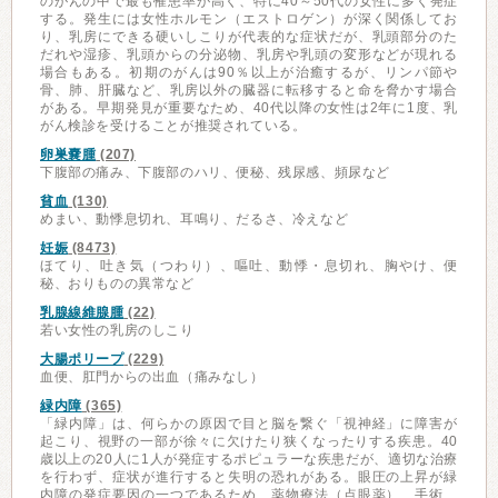
のがんの中で最も罹患率が高く、特に40～50代の女性に多く発症
する。発生には女性ホルモン（エストロゲン）が深く関係してお
り、乳房にできる硬いしこりが代表的な症状だが、乳頭部分のた
だれや湿疹、乳頭からの分泌物、乳房や乳頭の変形などが現れる
場合もある。初期のがんは90％以上が治癒するが、リンパ節や
骨、肺、肝臓など、乳房以外の臓器に転移すると命を脅かす場合
がある。早期発見が重要なため、40代以降の女性は2年に1度、乳
がん検診を受けることが推奨されている。
卵巣嚢腫
(207)
下腹部の痛み、下腹部のハリ、便秘、残尿感、頻尿など
貧血
(130)
めまい、動悸息切れ、耳鳴り、だるさ、冷えなど
妊娠
(8473)
ほてり、吐き気（つわり）、嘔吐、動悸・息切れ、胸やけ、便
秘、おりものの異常など
乳腺線維腺腫
(22)
若い女性の乳房のしこり
大腸ポリープ
(229)
血便、肛門からの出血（痛みなし）
緑内障
(365)
「緑内障」は、何らかの原因で目と脳を繋ぐ「視神経」に障害が
起こり、視野の一部が徐々に欠けたり狭くなったりする疾患。40
歳以上の20人に1人が発症するポピュラーな疾患だが、適切な治療
を行わず、症状が進行すると失明の恐れがある。眼圧の上昇が緑
内障の発症要因の一つであるため、薬物療法（点眼薬）、手術、