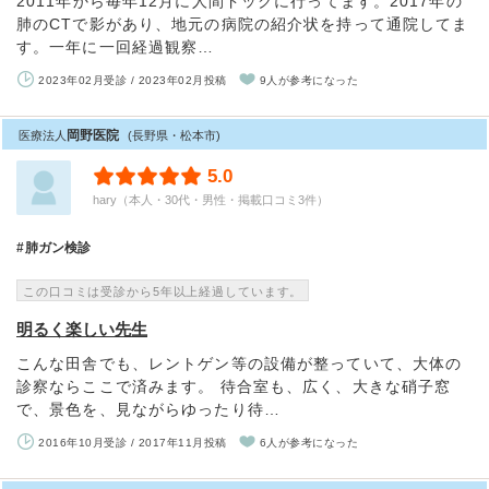
2011年から毎年12月に人間ドックに行ってます。2017年の
肺のCTで影があり、地元の病院の紹介状を持って通院してま
す。一年に一回経過観察…
2023年02月受診 / 2023年02月投稿
9人が参考になった
岡野医院
医療法人
(長野県・松本市)
5.0
hary（本人・30代・男性・掲載口コミ3件）
肺ガン検診
この口コミは受診から5年以上経過しています。
明るく楽しい先生
こんな田舎でも、レントゲン等の設備が整っていて、大体の
診察ならここで済みます。 待合室も、広く、大きな硝子窓
で、景色を、見ながらゆったり待…
2016年10月受診 / 2017年11月投稿
6人が参考になった