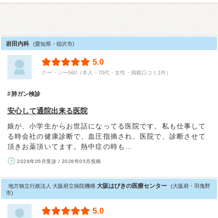
岩田内科
(愛知県・稲沢市)
5.0
クー・シー560（本人・70代・女性・掲載口コミ1件）
肺ガン検診
安心して通院出来る医院
娘が、小学生からお世話になってる医院です。私も仕事して
る時会社の健康診断で、血圧指摘され、医院で、診断させて
頂きお薬頂いてます。熱中症の時も…
2026年05月受診 / 2026年05月投稿
大阪はびきの医療センター
地方独立行政法人 大阪府立病院機構
(大阪府・羽曳野
市)
5.0