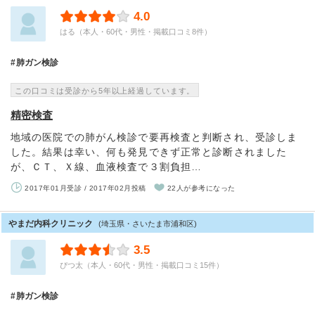
4.0
はる（本人・60代・男性・掲載口コミ8件）
肺ガン検診
この口コミは受診から5年以上経過しています。
精密検査
地域の医院での肺がん検診で要再検査と判断され、受診しま
した。結果は幸い、何も発見できず正常と診断されました
が、ＣＴ、Ｘ線、血液検査で３割負担…
2017年01月受診 / 2017年02月投稿
22人が参考になった
やまだ内科クリニック
(埼玉県・さいたま市浦和区)
3.5
ぴつ太（本人・60代・男性・掲載口コミ15件）
肺ガン検診