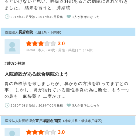
るといけないと思い、呼吸器科のあるこの病院に連れて行き
ました。 結果を言うと、肺結核…
2015年12月受診 / 2017年10月投稿
1人が参考になった
長府病院
医療法人
(山口県・下関市)
3.0
useful（本人・40代・男性・掲載口コミ14件）
肺ガン検診
入院施設がある総合病院のよう
胃の癌検診を致しましたが、鼻からの方法を取ってますとの
事、 しかし、鼻が張れている慢性鼻炎の為に断念、もう一つ
の鼻も 麻酔薬？ 二度かけ…
2025年08月受診 / 2024年09月投稿
5人が参考になった
東戸塚記念病院
医療法人財団明理会
(神奈川県・横浜市戸塚区)
3.0