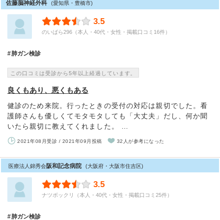
佐藤脳神経外科
(愛知県・豊橋市)
3.5
のいばら296（本人・40代・女性・掲載口コミ16件）
肺ガン検診
この口コミは受診から5年以上経過しています。
良くもあり、悪くもある
健診のため来院。行ったときの受付の対応は親切でした。看
護師さんも優しくてモタモタしても「大丈夫」だし、何か聞
いたら親切に教えてくれました。 …
2021年08月受診 / 2021年09月投稿
32人が参考になった
阪和記念病院
医療法人錦秀会
(大阪府・大阪市住吉区)
3.5
ナツボックリ（本人・40代・女性・掲載口コミ25件）
肺ガン検診