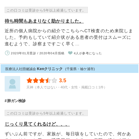
この口コミは受診から5年以上経過しています。
待ち時間もあまりなく助かりました。
近所の個人病院からの紹介でこちらへCT検査のため来院しま
した。予約もしていて紹介状がある患者の受付はスムーズに
進むようで、診察まですごく早く…
2020年01月受診 / 2020年04月投稿
4人が参考になった
Kenクリニック
医療法人社団健誠会
(千葉県・袖ケ浦市)
3.5
天神（本人ではない・40代・女性・掲載口コミ1件）
肺ガン検診
この口コミは受診から5年以上経過しています。
じっくり見てくれるけど、、、
ずいぶん前ですが、家族が、毎日咳をしていたので、何かあ