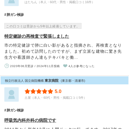
はたちん（本人・60代・男性・掲載口コミ16件）
肺ガン検診
この口コミは受診から5年以上経過しています。
特定健診の再検査で緊張しました
市の特定健診で肺に白い影があると指摘され、再検査となり
ました。初めて訪問したのですが、まず立派な建物に驚き先
生方や看護師さん達もテキパキと働…
2020年06月受診 / 2024年11月投稿
4人が参考になった
東京病院
独立行政法人 国立病院機構
(東京都・清瀬市)
5.0
土屋（本人・60代・男性・掲載口コミ5件）
肺ガン検診
呼吸気内科外科の病院です