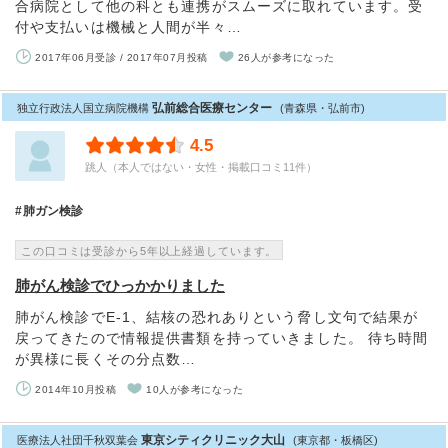
合病院として他の科とも連携がスムーズに取れています。受
付や支払いは機械と人間が半々…
2017年06月受診 / 2017年07月投稿
26人が参考になった
弘前総合医療センター
独立行政法人国立病院機構
(青森県・弘前市)
4.5
跳人（本人ではない・女性・掲載口コミ11件）
肺ガン検診
この口コミは受診から5年以上経過しています。
肺がん検診でひっかかりました
肺がん検診でE-1、結核の恐れありという脅し文句で結果が
戻ってきたので情報提供書類を持っていきました。 待ち時間
が異様に長くその分点数…
2014年10月投稿
10人が参考になった
東京シティクリニック大山
医療法人社団千秋双葉会
(東京都・板橋区)