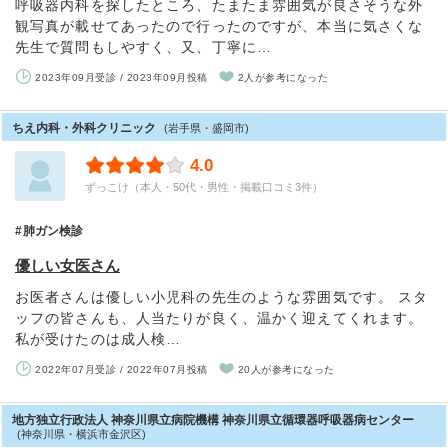
呼吸器内科を探したところ、たまたま雰囲気が良さそうな外
観写真が載せてあったので行ったのですが、本当に気さくな
先生で質問もしやすく、又、丁寧に…
2023年09月受診 / 2023年09月投稿
2人が参考になった
ちえ内科・外科クリニック
(岩手県・盛岡市)
4.0
ずっこけ（本人・50代・男性・掲載口コミ3件）
肺ガン検診
優しい女医さん
お医者さんは優しい小児科の先生のような雰囲気です。 スタ
ッフの皆さんも、人当たりが良く、温かく迎えてくれます。
私が受けたのは成人検…
2022年07月受診 / 2022年07月投稿
20人が参考になった
地方独立行政法人 神奈川県立病院機構 神奈川県立循環器呼吸器病センター
(神奈川県・横浜市金沢区)