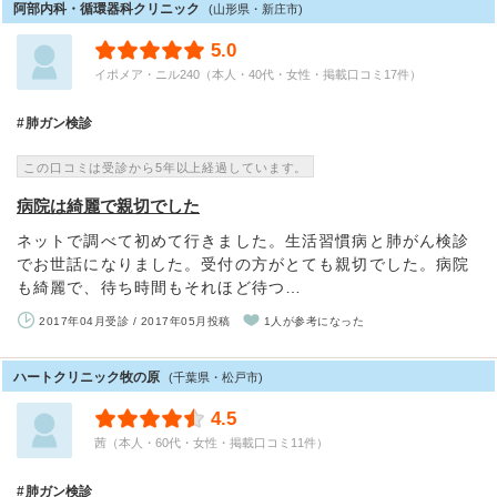
阿部内科・循環器科クリニック
(山形県・新庄市)
5.0
イポメア・ニル240（本人・40代・女性・掲載口コミ17件）
肺ガン検診
この口コミは受診から5年以上経過しています。
病院は綺麗で親切でした
ネットで調べて初めて行きました。生活習慣病と肺がん検診
でお世話になりました。受付の方がとても親切でした。病院
も綺麗で、待ち時間もそれほど待つ…
2017年04月受診 / 2017年05月投稿
1人が参考になった
ハートクリニック牧の原
(千葉県・松戸市)
4.5
茜（本人・60代・女性・掲載口コミ11件）
肺ガン検診