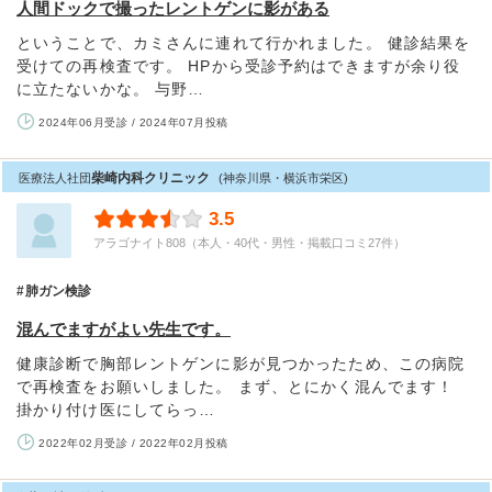
人間ドックで撮ったレントゲンに影がある
ということで、カミさんに連れて行かれました。 健診結果を
受けての再検査です。 HPから受診予約はできますが余り役
に立たないかな。 与野…
2024年06月受診 / 2024年07月投稿
柴崎内科クリニック
医療法人社団
(神奈川県・横浜市栄区)
3.5
アラゴナイト808（本人・40代・男性・掲載口コミ27件）
肺ガン検診
混んでますがよい先生です。
健康診断で胸部レントゲンに影が見つかったため、この病院
で再検査をお願いしました。 まず、とにかく混んでます！
掛かり付け医にしてらっ…
2022年02月受診 / 2022年02月投稿