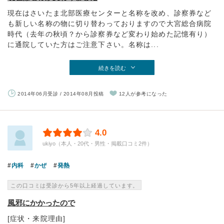
現在はさいたま北部医療センターと名称を改め、診察券など
も新しい名称の物に切り替わっておりますので大宮総合病院
時代（去年の秋頃？から診察券など変わり始めた記憶有り）
に通院していた方はご注意下さい。名称は...
続きを読む
2014年06月受診 / 2014年08月投稿
12人が参考になった
4.0
ukiyo（本人・20代・男性・掲載口コミ2件）
内科
かぜ
発熱
この口コミは受診から5年以上経過しています。
風邪にかかったので
[症状・来院理由]