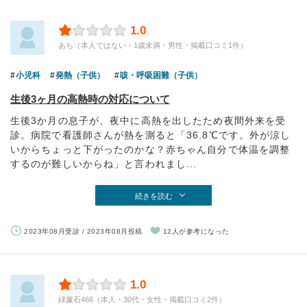
1.0
あち（本人ではない・1歳未満・男性・掲載口コミ1件）
小児科
発熱（子供）
咳・呼吸困難（子供）
生後3ヶ月の高熱時の対応について
生後3か月の息子が、夜中に高熱を出したため夜間外来を受
診。病院で看護師さんが熱を測ると「36.8℃です。外が涼し
いからちょっと下がったのかな？赤ちゃん自分で体温を調整
するのが難しいからね」と言われまし...
続きを読む
2023年08月受診 / 2023年08月投稿
12人が参考になった
1.0
緑簾石466（本人・30代・女性・掲載口コミ2件）