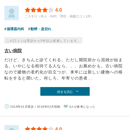
4.0
ころすけ（本人・50代・男性・掲載口コミ1件）
循環器内科
動悸・息切れ
この口コミは受診から5年以上経過しています。
古い病院
だけど、きちんと診てくれる。ただし開院前から混雑が始ま
る。いやになる程待てる人なら、、、お薦めかも。古い病院
なので建物の老朽化が目立つが、来年には新しい建物への移
転をすると聞いた。何しろ、年寄りの患者...
続きを読む
2018年01月受診 / 2018年02月投稿
3人が参考になった
4.0