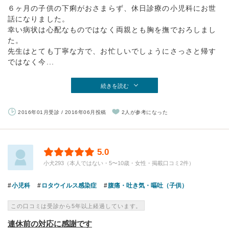
６ヶ月の子供の下痢がおさまらず、休日診療の小児科にお世
話になりました。
幸い病状は心配なものではなく両親とも胸を撫でおろしまし
た。
先生はとても丁寧な方で、お忙しいでしょうにさっさと帰す
ではなく今...
続きを読む
2016年01月受診 / 2016年06月投稿
2人が参考になった
5.0
小犬293（本人ではない・5〜10歳・女性・掲載口コミ2件）
小児科
ロタウイルス感染症
腹痛・吐き気・嘔吐（子供）
この口コミは受診から5年以上経過しています。
連休前の対応に感謝です