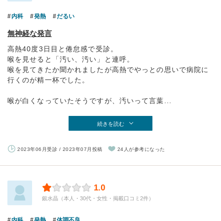
内科
発熱
だるい
無神経な発言
高熱40度3日目と倦怠感で受診。
喉を見せると「汚い、汚い」と連呼。
喉を見てきたか聞かれましたが高熱でやっとの思いで病院に
行くのが精一杯でした。
喉が白くなっていたそうですが、汚いって言葉...
続きを読む
2023年06月受診 / 2023年07月投稿
24人が参考になった
1.0
銀水晶（本人・30代・女性・掲載口コミ2件）
内科
発熱
体調不良