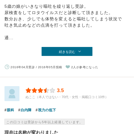
5歳の娘がいきなり嘔吐を繰り返し受診。
尿検査をしてロタウイルスだと診断して頂きました。
数分おき、少しでも体勢を変えると嘔吐してしまう状況で
吐き気止めなどの点滴を打って頂きました。
通...
続きを読む
2016年04月受診 / 2016年05月投稿
2人が参考になった
3.5
ぬここ（本人ではない・70代・女性・掲載口コミ10件）
眼科
白内障
視力の低下
この口コミは受診から5年以上経過しています。
現在は名称が変わりました