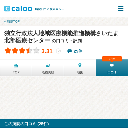
« 病院TOP
独立行政法人地域医療機能推進機構さいたま
北部医療センター
の口コミ・評判
3.31
25件
？
25件
TOP
治療実績
地図
口コミ
この病院の口コミ (25件)