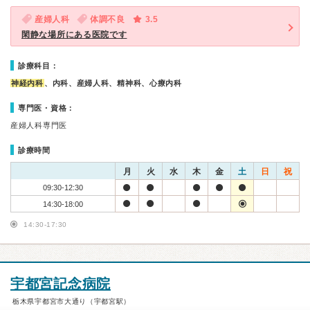
産婦人科
体調不良
3.5
閑静な場所にある医院です
診療科目：
神経内科
、内科、産婦人科、精神科、心療内科
専門医・資格：
産婦人科専門医
診療時間
月
火
水
木
金
土
日
祝
09:30-12:30
14:30-18:00
14:30-17:30
宇都宮記念病院
栃木県宇都宮市大通り（宇都宮駅）