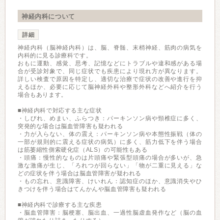
神経内科について
詳細
神経内科（脳神経内科）は、脳、脊髄、末梢神経、筋肉の病気を
内科的に見る診療科です。
おもに運動、感覚、思考、記憶などにトラブルや違和感がある場
合が受診対象で、同じ症状でも疾患により現れ方が異なります。
詳しい検査で原因を特定し、適切な治療で症状の改善や進行を抑
えるほか、必要に応じて脳神経外科や整形外科などへ紹介を行う
場合もあります。
■神経内科で対応する主な症状
・しびれ、めまい、ふらつき：パーキンソン病や頸椎症に多く、
突発的な場合は脳血管障害も疑われる
・力が入らない、体の震え：パーキンソン病や本態性振戦（体の
一部が規則的に震える症状の病気）に多く、筋力低下を伴う場合
は筋萎縮性側索硬化症（ALS）の可能性もある
・頭痛：慢性的なものは片頭痛や緊張型頭痛の場合が多いが、急
激な激痛が生じ、「ろれつが回らない」「物が二重に見える」な
どの症状を伴う場合は脳血管障害が疑われる
・もの忘れ、意識障害、けいれん：認知症のほか、意識消失やひ
きつけを伴う場合はてんかんや脳血管障害も疑われる
■神経内科で診療する主な疾患
・脳血管障害：脳梗塞、脳出血、一過性脳虚血発作など（脳の血