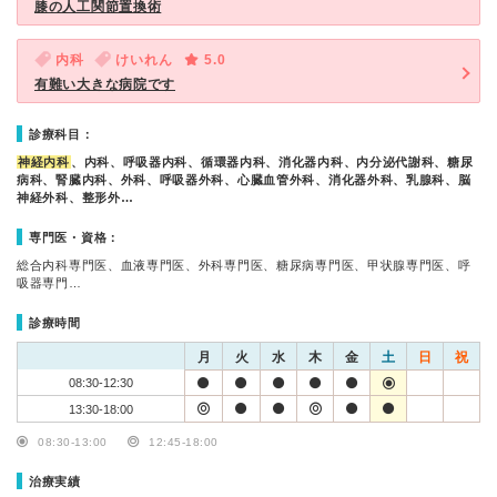
膝の人工関節置換術
内科
けいれん
5.0
有難い大きな病院です
診療科目：
神経内科
、内科、呼吸器内科、循環器内科、消化器内科、内分泌代謝科、糖尿
病科、腎臓内科、外科、呼吸器外科、心臓血管外科、消化器外科、乳腺科、脳
神経外科、整形外…
専門医・資格：
総合内科専門医、血液専門医、外科専門医、糖尿病専門医、甲状腺専門医、呼
吸器専門…
診療時間
月
火
水
木
金
土
日
祝
08:30-12:30
13:30-18:00
08:30-13:00
12:45-18:00
治療実績