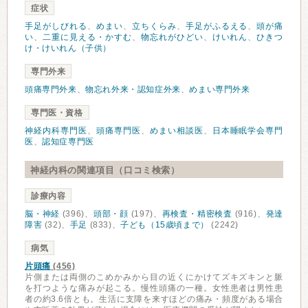
症状
手足がしびれる
、
めまい
、
立ちくらみ
、
手足がふるえる
、
頭が痛
い
、
二重に見える・かすむ
、
物忘れがひどい
、
けいれん
、
ひきつ
け・けいれん（子供）
専門外来
頭痛専門外来
、
物忘れ外来・認知症外来
、
めまい専門外来
専門医・資格
神経内科専門医
、
頭痛専門医
、
めまい相談医
、
日本睡眠学会専門
医
、
認知症専門医
神経内科の関連項目（口コミ検索）
診療内容
脳・神経
(396)、
頭部・顔
(197)、
再検査・精密検査
(916)、
発達
障害
(32)、
手足
(833)、
子ども（15歳頃まで）
(2242)
病気
片頭痛
(456)
片側または両側のこめかみから目の近くにかけてズキズキンと脈
を打つような痛みが起こる。慢性頭痛の一種。女性患者は男性患
者の約3.6倍とも。生活に支障を来すほどの痛み・頻度がある場合