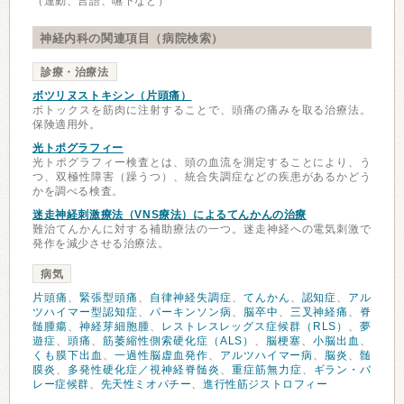
（運動、言語、嚥下など）
神経内科の関連項目（病院検索）
診療・治療法
ボツリヌストキシン（片頭痛）
ボトックスを筋肉に注射することで、頭痛の痛みを取る治療法。
保険適用外。
光トポグラフィー
光トポグラフィー検査とは、頭の血流を測定することにより、う
つ、双極性障害（躁うつ）、統合失調症などの疾患があるかどう
かを調べる検査。
迷走神経刺激療法（VNS療法）によるてんかんの治療
難治てんかんに対する補助療法の一つ。迷走神経への電気刺激で
発作を減少させる治療法。
病気
片頭痛
、
緊張型頭痛
、
自律神経失調症
、
てんかん
、
認知症
、
アル
ツハイマー型認知症
、
パーキンソン病
、
脳卒中
、
三叉神経痛
、
脊
髄腫瘍
、
神経芽細胞腫
、
レストレスレッグス症候群（RLS）
、
夢
遊症
、
頭痛
、
筋萎縮性側索硬化症（ALS）
、
脳梗塞
、
小脳出血
、
くも膜下出血
、
一過性脳虚血発作
、
アルツハイマー病
、
脳炎
、
髄
膜炎
、
多発性硬化症／視神経脊髄炎
、
重症筋無力症
、
ギラン・バ
レー症候群
、
先天性ミオパチー
、
進行性筋ジストロフィー