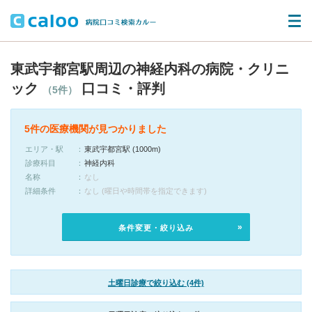
東武宇都宮駅周辺の神経内科の病院・クリニ
ック
口コミ・評判
（5件）
5件の医療機関が見つかりました
エリア・駅
東武宇都宮駅 (1000m)
診療科目
神経内科
名称
なし
詳細条件
なし (曜日や時間帯を指定できます)
条件変更・絞り込み
土曜日診療で絞り込む (4件)