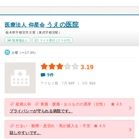
うえの医院
医療法人 仰星会
栃木県宇都宮市大寛（東武宇都宮駅）
駐車場あり
マイナ受付
(スマホ可)
土曜（〜17:30）
3.19
9件
アクセス数 7月:
507
| 6月:
510
産婦人科
胃痛・腹痛・おりものの異常（女性）
4.5
プライバシーが守られる病院です。
だるい・動悸・息切れ・気が滅入る・不安
4.5
話しやすいです。