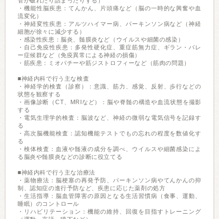
管が破れたり詰まったりする）
・機能性脳疾患：てんかん、片頭痛など（脳の一時的な興奮や血
流変化）
・神経変性疾患：アルツハイマー病、パーキンソン病など（神経
細胞が徐々に減少する）
・感染性疾患：脳炎、髄膜炎など（ウイルスや細菌の感染）
・自己免疫性疾患：多発性硬化症、重症筋無力症、ギラン・バレ
ー症候群など（免疫異常による神経の損傷）
・筋疾患：ミオパチーや筋ジストロフィーなど（筋肉の問題）
■神経内科で行う主な検査
・神経学的検査（診察）：意識、筋力、感覚、反射、歩行などの
状態を観察する
・画像診断（CT、MRIなど）：脳や脊髄の構造や血流状態を撮影
する
・電気生理学的検査：脳波など、神経の微弱な電気信号を記録す
る
・高次脳機能検査：認知機能テストでもの忘れの程度を数値化す
る
・検体検査：血液や髄液の成分を調べ、ウイルスや細菌感染によ
る脳炎や髄膜炎などの診断に役立てる
■神経内科で行う主な治療法
・薬物療法：脳梗塞の再発予防、パーキンソン病やてんかんの抑
制、認知症の進行予防など、疾患に応じた薬剤の処方
・生活指導：脳血管障害の原因となる生活習慣病（食事、運動、
睡眠）のコントロール
・リハビリテーション：機能の維持、回復を目指すトレーニング