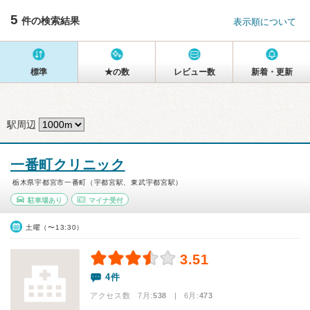
5
件の検索結果
表示順について
標準
★の数
レビュー数
新着・更新
駅周辺
一番町クリニック
栃木県宇都宮市一番町（宇都宮駅、東武宇都宮駅）
駐車場あり
マイナ受付
土曜（〜13:30）
3.51
4件
アクセス数 7月:
538
| 6月:
473