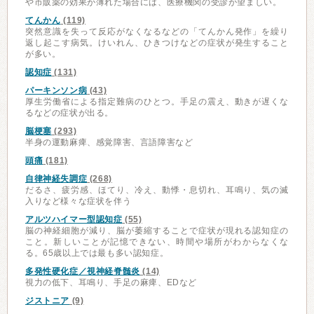
や市販薬の効果が薄れた場合には、医療機関の受診が望ましい。
てんかん
(119)
突然意識を失って反応がなくなるなどの「てんかん発作」を繰り
返し起こす病気。けいれん、ひきつけなどの症状が発生すること
が多い。
認知症
(131)
パーキンソン病
(43)
厚生労働省による指定難病のひとつ。手足の震え、動きが遅くな
るなどの症状が出る。
脳梗塞
(293)
半身の運動麻痺、感覚障害、言語障害など
頭痛
(181)
自律神経失調症
(268)
だるさ、疲労感、ほてり、冷え、動悸・息切れ、耳鳴り、気の滅
入りなど様々な症状を伴う
アルツハイマー型認知症
(55)
脳の神経細胞が減り、脳が萎縮することで症状が現れる認知症の
こと。新しいことが記憶できない、時間や場所がわからなくな
る。65歳以上では最も多い認知症。
多発性硬化症／視神経脊髄炎
(14)
視力の低下、耳鳴り、手足の麻痺、EDなど
ジストニア
(9)