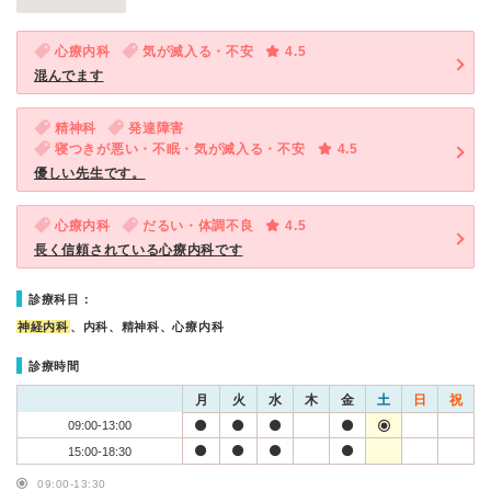
心療内科
気が滅入る・不安
4.5
混んでます
精神科
発達障害
寝つきが悪い・不眠・気が滅入る・不安
4.5
優しい先生です。
心療内科
だるい・体調不良
4.5
長く信頼されている心療内科です
診療科目：
神経内科
、内科、精神科、心療内科
診療時間
月
火
水
木
金
土
日
祝
09:00-13:00
15:00-18:30
09:00-13:30