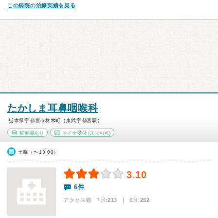
この病院の治療実績を見る
たかしま耳鼻咽喉科
栃木県宇都宮市材木町（東武宇都宮駅）
駐車場あり
マイナ受付
(スマホ可)
土曜（〜13:00）
3.10
6件
アクセス数 7月:
213
| 6月:
252