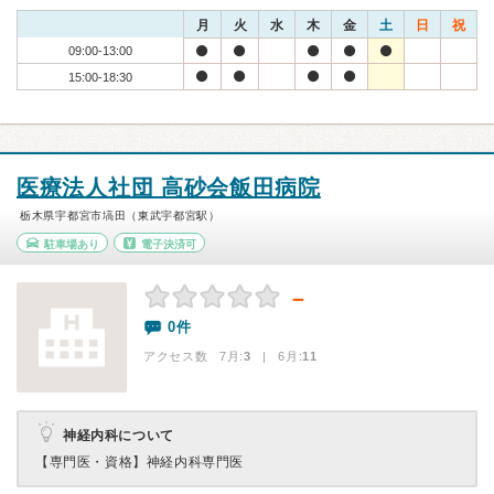
月
火
水
木
金
土
日
祝
09:00-13:00
15:00-18:30
医療法人社団 高砂会飯田病院
栃木県宇都宮市塙田（東武宇都宮駅）
駐車場あり
電子決済可
－
0件
アクセス数 7月:
3
| 6月:
11
神経内科について
【専門医・資格】
神経内科専門医