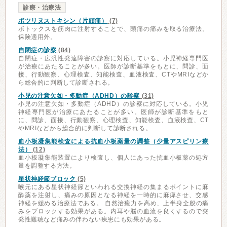
診療・治療法
ボツリヌストキシン（片頭痛）
(7)
ボトックスを筋肉に注射することで、頭痛の痛みを取る治療法。
保険適用外。
自閉症の診察
(84)
自閉症・広汎性発達障害の診察に対応している。小児神経専門医
が治療にあたることが多い。医師が診断基準をもとに、問診、面
接、行動観察、心理検査、知能検査、血液検査、CTやMRIなどか
ら総合的に判断して診断される。
小児の注意欠如・多動症（ADHD）の診察
(31)
小児の注意欠如・多動症（ADHD）の診察に対応している。小児
神経専門医が治療にあたることが多い。医師が診断基準をもと
に、問診、面接、行動観察、心理検査、知能検査、血液検査、CT
やMRIなどから総合的に判断して診断される。
血小板凝集能検査による抗血小板薬量の調整（少量アスピリン療
法）
(12)
血小板凝集能装置により検査し、個人にあった抗血小板薬の処方
量を調整する方法。
星状神経節ブロック
(5)
喉元にある星状神経節といわれる交換神経の集まるポイントに麻
酔薬を注射し、痛みの原因となる神経を一時的に麻痺させ、交感
神経を緩める治療法である。 自然治癒力を高め、上半身全般の痛
みをブロックする効果がある。内耳や脳の血流を良くするので突
発性難聴など痛みの伴わない疾患にも効果がある。