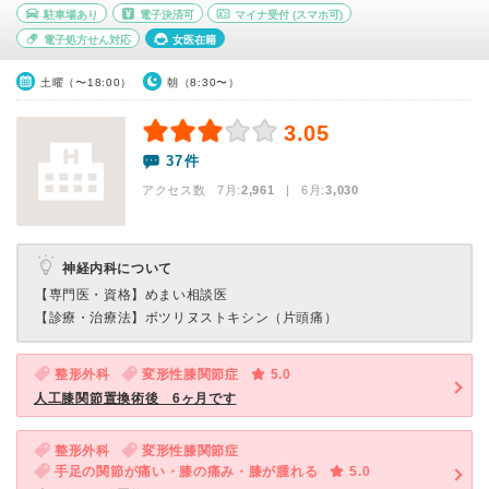
駐車場あり
電子決済可
マイナ受付
(スマホ可)
電子処方せん対応
女医在籍
土曜（〜18:00）
朝（8:30〜）
3.05
37件
アクセス数 7月:
2,961
| 6月:
3,030
神経内科について
【専門医・資格】
めまい相談医
【診療・治療法】
ボツリヌストキシン（片頭痛）
整形外科
変形性膝関節症
5.0
人工膝関節置換術後 6ヶ月です
整形外科
変形性膝関節症
手足の関節が痛い・膝の痛み・膝が腫れる
5.0