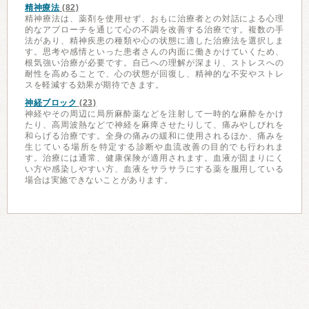
精神療法
(82)
精神療法は、薬剤を使用せず、おもに治療者との対話による心理
的なアプローチを通じて心の不調を改善する治療です。複数の手
法があり、精神疾患の種類や心の状態に適した治療法を選択しま
す。思考や感情といった患者さんの内面に働きかけていくため、
根気強い治療が必要です。自己への理解が深まり、ストレスへの
耐性を高めることで、心の状態が回復し、精神的な不安やストレ
スを軽減する効果が期待できます。
神経ブロック
(23)
神経やその周辺に局所麻酔薬などを注射して一時的な麻酔をかけ
たり、高周波熱などで神経を麻痺させたりして、痛みやしびれを
和らげる治療です。全身の痛みの緩和に使用されるほか、痛みを
生じている場所を特定する診断や血流改善の目的でも行われま
す。治療には通常、健康保険が適用されます。血液が固まりにく
い方や感染しやすい方、血液をサラサラにする薬を服用している
場合は実施できないことがあります。