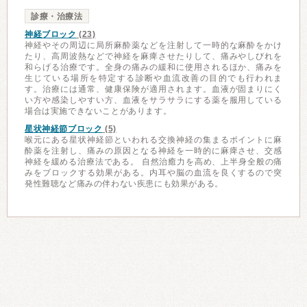
診療・治療法
神経ブロック
(23)
神経やその周辺に局所麻酔薬などを注射して一時的な麻酔をかけ
たり、高周波熱などで神経を麻痺させたりして、痛みやしびれを
和らげる治療です。全身の痛みの緩和に使用されるほか、痛みを
生じている場所を特定する診断や血流改善の目的でも行われま
す。治療には通常、健康保険が適用されます。血液が固まりにく
い方や感染しやすい方、血液をサラサラにする薬を服用している
場合は実施できないことがあります。
星状神経節ブロック
(5)
喉元にある星状神経節といわれる交換神経の集まるポイントに麻
酔薬を注射し、痛みの原因となる神経を一時的に麻痺させ、交感
神経を緩める治療法である。 自然治癒力を高め、上半身全般の痛
みをブロックする効果がある。内耳や脳の血流を良くするので突
発性難聴など痛みの伴わない疾患にも効果がある。