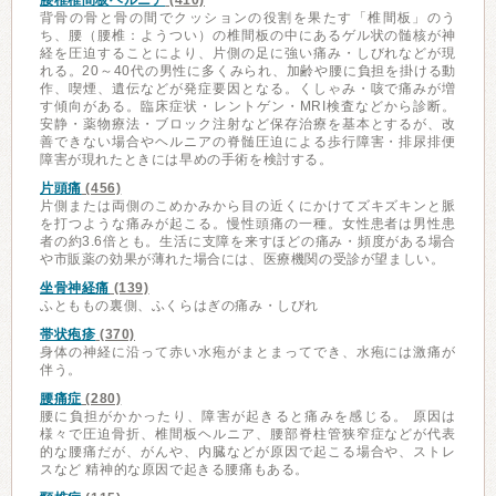
腰椎椎間板ヘルニア
(410)
背骨の骨と骨の間でクッションの役割を果たす「椎間板」のう
ち、腰（腰椎：ようつい）の椎間板の中にあるゲル状の髄核が神
経を圧迫することにより、片側の足に強い痛み・しびれなどが現
れる。20～40代の男性に多くみられ、加齢や腰に負担を掛ける動
作、喫煙、遺伝などが発症要因となる。くしゃみ・咳で痛みが増
す傾向がある。臨床症状・レントゲン・MRI検査などから診断。
安静・薬物療法・ブロック注射など保存治療を基本とするが、改
善できない場合やヘルニアの脊髄圧迫による歩行障害・排尿排便
障害が現れたときには早めの手術を検討する。
片頭痛
(456)
片側または両側のこめかみから目の近くにかけてズキズキンと脈
を打つような痛みが起こる。慢性頭痛の一種。女性患者は男性患
者の約3.6倍とも。生活に支障を来すほどの痛み・頻度がある場合
や市販薬の効果が薄れた場合には、医療機関の受診が望ましい。
坐骨神経痛
(139)
ふとももの裏側、ふくらはぎの痛み・しびれ
帯状疱疹
(370)
身体の神経に沿って赤い水疱がまとまってでき、水疱には激痛が
伴う。
腰痛症
(280)
腰に負担がかかったり、障害が起きると痛みを感じる。 原因は
様々で圧迫骨折、椎間板ヘルニア、腰部脊柱管狭窄症などが代表
的な腰痛だが、がんや、内臓などが原因で起こる場合や、ストレ
スなど 精神的な原因で起きる腰痛もある。