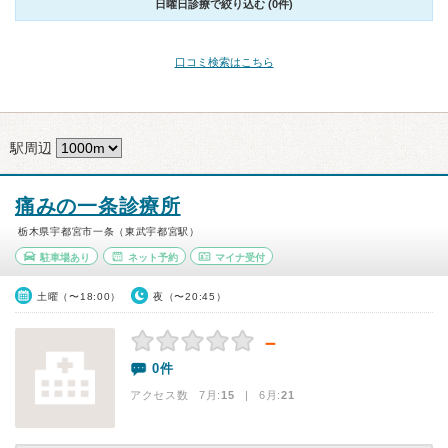
日曜日診療で絞り込む (0件)
口コミ検索はこちら
駅周辺
痛みの一条診療所
栃木県宇都宮市一条（東武宇都宮駅）
駐車場あり
ネット予約
マイナ受付
土曜（〜18:00）
夜（〜20:45）
－
0件
アクセス数 7月:
15
| 6月:
21