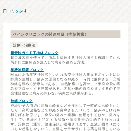
口コミを探す
ペインクリニックの関連項目（病院検索）
診療・治療法
超音波ガイド下神経ブロック
超音波装置を使って、痛みを伝達する神経の場所を確認してから
局所的に麻酔薬を注入して痛みを鎮める方法。
星状神経節ブロック
喉元にある星状神経節といわれる交換神経の集まるポイントに麻
酔薬を注射し、痛みの原因となる神経を一時的に麻痺させ、交感
神経を緩める治療法である。 自然治癒力を高め、上半身全般の痛
みをブロックする効果がある。内耳や脳の血流を良くするので突
発性難聴など痛みの伴わない疾患にも効果がある。
神経ブロック
神経やその周辺に局所麻酔薬などを注射して一時的な麻酔をかけ
たり、高周波熱などで神経を麻痺させたりして、痛みやしびれを
和らげる治療です。全身の痛みの緩和に使用されるほか、痛みを
生じている場所を特定する診断や血流改善の目的でも行われま
す。治療には通常、健康保険が適用されます。血液が固まりにく
い方や感染しやすい方、血液をサラサラにする薬を服用している