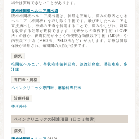
場合は実施できないことがあります。
腰椎椎間板ヘルニア摘出術
腰椎椎間板ヘルニア摘出術は、神経を圧迫し、痛みの原因となる
ヘルニア（椎間板）を取り除く手術です。飛び出したヘルニアを
直接摘出し、神経の圧迫を解消することで、痛みやしびれ、麻痺
を改善する効果が期待できます。従来からの直視下手術（LOVE
法）のほか、皮膚切開が小さく低侵襲な顕微鏡下手術（MD法）や
内視鏡下手術（MED法、PELD法など）があります。治療は健康
保険が適用され、短期間の入院が必要です。
病気
椎間板ヘルニア
、
帯状疱疹後神経痛
、
線維筋痛症
、
帯状疱疹
、
多
汗症
専門医・資格
ペインクリニック専門医
、
麻酔科専門医
診療科目
整形外科
ペインクリニックの関連項目（口コミ検索）
病気