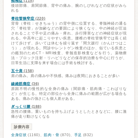
頸椎症
(115)
後頭部痛、肩関節痛、背中の痛み、腕のしびれなどの症状がみら
れる
脊柱管狭窄症
(220)
背骨（脊柱：せきちゅう）の背中側に位置する、脊髄神経の通る
穴「脊柱管」が加齢などの要因により狭くなり、中の神経が圧迫
されることで手や足の痛み・痺れ、歩行障害などの神経症状が現
れる。中高年に起こりやすい疾患。腰椎の脊柱管狭窄では長く続
けて歩けず、歩いては休むを繰り返す「間欠跛行（かんけつはこ
う）」が現れる。問診やレントゲン検査のほか、似ている疾患と
の鑑別のためCT・MRI検査、脊髄造影検査などを行う。薬物療
法・ブロック注射・リハビリなどの保存的治療を中心に行うが、
日常生活に支障を来す場合には手術を検討する。
五十肩
(158)
肩の痛み。肩の痛みや不快感。痛みは夜間におきることが多い
線維筋痛症
(36)
原因不明の慢性的な全身の痛み（関節痛・筋肉痛・こわばりな
ど）が生じる。特定の部位から全身に痛みの範囲が広がる場合も
ある。痛みの強さにも個人差がある。
ぎっくり腰
(188)
急性の腰痛。重いものを持ち上げようとしたときなどに、腰に激
痛が走り動けなくなる
診療内容
全身症状
(1160)、
筋肉・骨
(870)、
手足
(832)