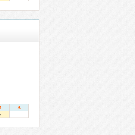
日
祝
●