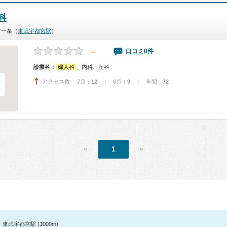
科
市一条（
東武宇都宮駅
）
－
口コミ0件
診療科：
婦人科
、内科、産科
アクセス数 7月：
12
| 6月：
9
| 年間：
72
«
1
»
東武宇都宮駅 (1000m)