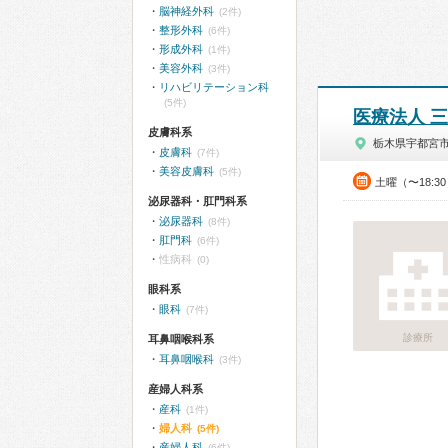
脳神経外科
(2件)
整形外科
(6件)
形成外科
(1件)
美容外科
(3件)
リハビリテーション科
(5件)
医療法人 
皮膚科系
栃木県宇都宮
皮膚科
(7件)
美容皮膚科
(5件)
土曜（〜18:3
泌尿器科・肛門科系
泌尿器科
(8件)
肛門科
(6件)
性病科
(0)
眼科系
眼科
(7件)
診療所
耳鼻咽喉科系
耳鼻咽喉科
(3件)
産婦人科系
産科
(1件)
婦人科
(5件)
産婦人科
(6件)