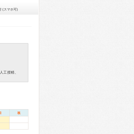
 (スマホ可)
人工授精、
日
祝