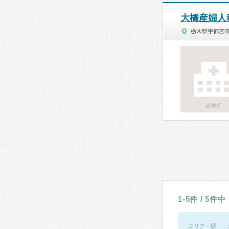
大橋産婦人
栃木県宇都宮
診療所
1-5件 / 5件中
エリア・駅