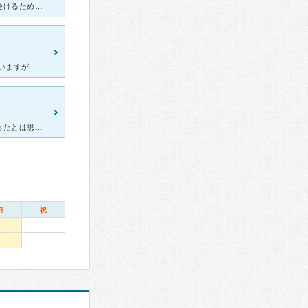
流産を二回経験しており、他の産婦人科からの紹介で不育症の検査を受けるために受診しました。結果は不育症ではありませんでしたので、不育症の治療はしませんでした。 担当してくれた先生は、笑い話もしてくれた
予約制で、平日は待ち時間が少ないです。 土曜日は比較的混み合っていますが、1時間も待たずに診察していただけます。 初診では診察と検査を一通り行います。 院長先生はハッキリとものを言われるタイ
私は年齢もギリギリになっていたので、結果を出すのはかなり難しかったとは思いますが…不妊治療ではわりと名が知れたクリニックのようでしたので頑張って3年通いました。担当下さった医師も看護師さんもわりと話し
日
祝