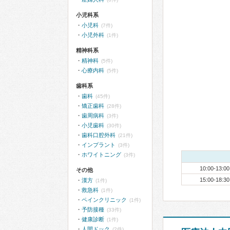
小児科系
小児科
(7件)
小児外科
(1件)
精神科系
精神科
(5件)
心療内科
(5件)
歯科系
歯科
(45件)
矯正歯科
(28件)
歯周病科
(3件)
小児歯科
(30件)
歯科口腔外科
(21件)
インプラント
(3件)
ホワイトニング
(3件)
10:00-13:00
その他
15:00-18:30
漢方
(1件)
救急科
(1件)
ペインクリニック
(1件)
予防接種
(33件)
健康診断
(1件)
人間ドック
(2件)