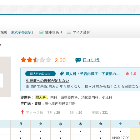
市泉町（
東武宇都宮駅
）
駐車場あり
マイナ受付
0）
2.60
口コミ1件
1.0
婦人科・子宮内膜症・下腹部の痛み（女性）
婦人科の口コミ
生理痛への理解が足りない
診療科：
婦人科
、内科、循環器内科、消化器内科、小児科
専門医・資格：
消化器内視鏡専門医
アクセス数 7月：
29
| 6月：
20
| 年間：
331
月
火
水
木
金
土
●
●
●
●
●
●
14:00-17:00
●
●
●
●