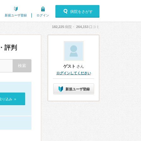
病院をさがす
新規ユーザ登録
ログイン
182,225
病院・
264,153
口コミ
・評判
ゲスト
さん
ログインしてください
新規ユーザ登録
絞り込み »