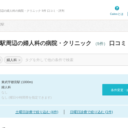
周辺の婦人科の病院・クリニック 5件 口コミ・評判
Calooとは
宮駅
宮駅周辺の婦人科の病院・クリニック
口コミ
（5件）
×
×
婦人科
東武宇都宮駅 (1000m)
婦人科
条件変更・
なし
なし (曜日や時間帯を指定できます)
土曜日診療で絞り込む (4件)
日曜日診療で絞り込む (1件)