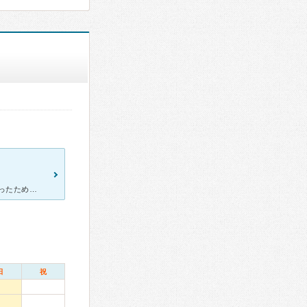
生理痛で来院 痛みが年々酷くなり、数ヶ月前から動くことも困難になったため、原因を知りたくて検査を希望していた。 症状から子宮内膜症ではないか、との自覚はあった。 しかし、上記を主張したところ
日
祝