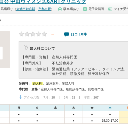
田会 中田ウィメンズ&ARTクリニック
市馬場通り（
東武宇都宮駅
、
宇都宮駅
）
駐車場あり
電子決済可
マイナ受付
0）
－
口コミ0件
婦人科について
【専門医・資格】
産婦人科専門医
【専門外来】
不妊治療外来
【診療・治療法】
緊急避妊薬（アフターピル）、タイミング法、
体外受精、顕微授精、卵子凍結保存
診療科：
婦人科
、泌尿器科、産婦人科
専門医・資格：
産婦人科専門医、細胞診専門医、病理専門医
アクセス数 7月：
18
| 6月：
31
| 年間：
167
月
火
水
木
金
土
●
●
●
●
●
15:30-17:00
●
●
●
●