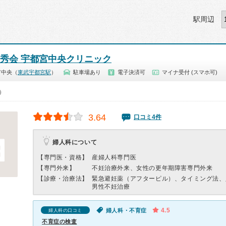
駅周辺
三秀会 宇都宮中央クリニック
市中央（
東武宇都宮駅
）
駐車場あり
電子決済可
マイナ受付 (スマホ可)
0）
3.64
口コミ4件
婦人科について
【専門医・資格】
産婦人科専門医
【専門外来】
不妊治療外来、女性の更年期障害専門外来
【診療・治療法】
緊急避妊薬（アフターピル）、タイミング法、
男性不妊治療
4.5
婦人科・不育症
婦人科の口コミ
不育症の検査