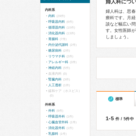
婦人科につ
内科系
婦人科は、思春
内科
(29件)
療科です。月経
呼吸器内科
(6件)
談など幅広い問
循環器内科
(10件)
す。女性医師が
消化器内科
(13件)
しましょう。
胃腸科
(7件)
内分泌代謝科
(2件)
糖尿病科
(2件)
リウマチ科
(2件)
アレルギー科
(3件)
神経内科
(5件)
血液内科
(0)
腎臓内科
(3件)
人工透析
(1件)
緩和ケア（ホスピス）
(0)
標準
外科系
外科
(9件)
呼吸器外科
(1件)
1-5
件 / 5件中
心臓血管外科
(1件)
消化器外科
(1件)
乳腺科
(1件)