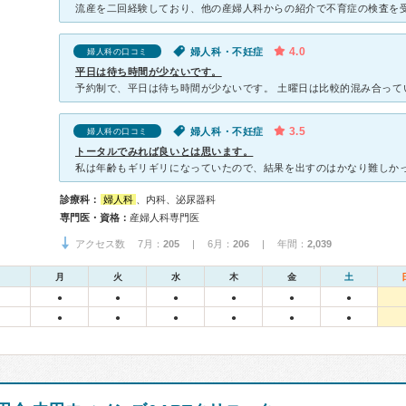
4.0
婦人科・不妊症
婦人科の口コミ
平日は待ち時間が少ないです。
3.5
婦人科・不妊症
婦人科の口コミ
トータルでみれば良いとは思います。
診療科：
婦人科
、内科、泌尿器科
専門医・資格：
産婦人科専門医
アクセス数 7月：
205
| 6月：
206
| 年間：
2,039
月
火
水
木
金
土
●
●
●
●
●
●
●
●
●
●
●
●