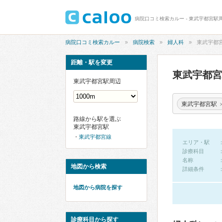
病院口コミ検索カルー - 東武宇都宮駅
病院口コミ検索カルー
病院検索
婦人科
東武宇都
距離・駅を変更
東武宇都
東武宇都宮駅周辺
東武宇都宮駅
路線から駅を選ぶ
東武宇都宮駅
東武宇都宮線
エリア・駅
診療科目
名称
地図から検索
詳細条件
地図から病院を探す
診療科目から探す