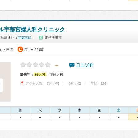
ル宇都宮婦人科クリニック
市馬場通り（
宇都宮駅
）
電子決済可
0）・日曜
夜（〜22:00）
－
口コミ0件
診療科：
婦人科
、産婦人科
アクセス数 7月：
45
| 6月：
42
| 年間：
246
月
火
水
木
金
土
●
●
●
●
●
●