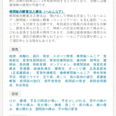
的に治療の効果は1～2年程度持続するとされており、治療には健
康保険の適用が可能です。
椎間板内酵素注入療法（ヘルニコア）
椎間板内酵素注入療法は、飛び出して神経を圧迫しているヘルニ
ア（椎間板）の髄核に酵素（コンドリアーゼ）を含む薬剤「ヘル
ニコア」を注射する治療です。有効成分が髄核の保水成分を分解
し、膨張を和らげることで、神経への圧迫が軽減されて痛みやし
びれを改善する効果が期待できます。治療は健康保険が適用され
ますが、適応の範囲が限られており、ヘルニアの位置や形によっ
て適応外となる場合もあります。
病気
捻挫
、
肉離れ
、
脱臼
、
骨折
、
スポーツ障害
、
椎間板ヘルニア
、
骨
粗鬆症
、
変形性股関節症
、
変形性膝関節症
、
膝内障
、
側弯症
、
腱
鞘炎
、
骨肉腫
、
骨軟骨腫
、
ガングリオン
、
脊椎関節炎
、
強直性脊
椎炎
、
骨腫瘍
、
線維筋痛症
、
腰痛症
、
ぎっくり腰
、
足底筋膜炎
（足底腱膜炎）
、
変形性腰椎症
、
腰椎椎間板ヘルニア
、
脊柱管狭
窄症
、
関節リウマチ
、
五十肩
、
肩こり
、
肩の筋肉の疲労
、
肩腱板
断裂
、
肩関節の脱臼
、
肩甲骨骨折
、
肩関節の骨折
、
肩関節周囲
炎
、
外反母趾
症状
けが
、
腰痛
、
手足の関節が痛い
、
手足がしびれる
、
背中の曲が
り
、
背中の痛み
、
首が痛い
、
胸痛
、
肩こり・肩の痛み
、
膝の痛
み
、
膝が腫れる
、
股関節の痛み
、
手や指の変形