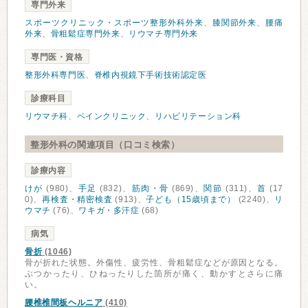
専門外来
スポーツクリニック・スポーツ整形外科外来
、
膝関節外来
、
腰痛
外来
、
骨粗鬆症専門外来
、
リウマチ専門外来
専門医・資格
整形外科専門医
、
脊椎内視鏡下手術技術認定医
診療科目
リウマチ科
、
ペインクリニック
、
リハビリテーション科
整形外科の関連項目（口コミ検索）
診療内容
けが
(980)、
手足
(832)、
筋肉・骨
(869)、
関節
(311)、
首
(17
0)、
再検査・精密検査
(913)、
子ども（15歳頃まで）
(2240)、
リ
ウマチ
(76)、
ワキガ・多汗症
(68)
病気
骨折
(1046)
骨が折れた状態。外傷性、疲労性、骨粗鬆症などが原因となる。
ぶつかったり、ひねったりした箇所が痛く、動かすとさらに痛
い。
腰椎椎間板ヘルニア
(410)