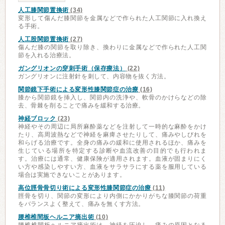
人工膝関節置換術
(34)
変形して傷んだ膝関節を金属などで作られた人工関節に入れ換え
る手術。
人工股関節置換術
(27)
傷んだ膝の関節を取り除き、換わりに金属などで作られた人工関
節を入れる治療法。
ガングリオンの穿刺手術（保存療法）
(22)
ガングリオンに注射針を刺して、内容物を抜く方法。
関節鏡下手術による変形性膝関節症の治療
(16)
膝から関節鏡を挿入し、関節内の洗浄や、軟骨のかけらなどの除
去、骨棘を削ることで痛みを緩和する治療。
神経ブロック
(23)
神経やその周辺に局所麻酔薬などを注射して一時的な麻酔をかけ
たり、高周波熱などで神経を麻痺させたりして、痛みやしびれを
和らげる治療です。全身の痛みの緩和に使用されるほか、痛みを
生じている場所を特定する診断や血流改善の目的でも行われま
す。治療には通常、健康保険が適用されます。血液が固まりにく
い方や感染しやすい方、血液をサラサラにする薬を服用している
場合は実施できないことがあります。
高位脛骨骨切り術による変形性膝関節症の治療
(11)
脛骨を切り、関節の変形により内側にかかりがちな膝関節の荷重
をバランスよく整えて、痛みを無くす方法。
腰椎椎間板ヘルニア摘出術
(10)