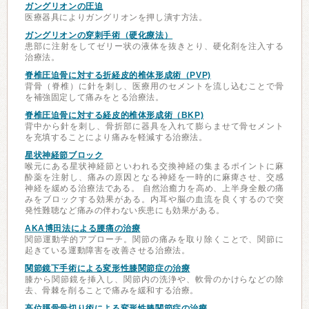
ガングリオンの圧迫
医療器具によりガングリオンを押し潰す方法。
ガングリオンの穿刺手術（硬化療法）
患部に注射をしてゼリー状の液体を抜きとり、硬化剤を注入する
治療法。
脊椎圧迫骨に対する折経皮的椎体形成術（PVP)
背骨（脊椎）に針を刺し、医療用のセメントを流し込むことで骨
を補強固定して痛みをとる治療法。
脊椎圧迫骨に対する経皮的椎体形成術（BKP)
背中から針を刺し、骨折部に器具を入れて膨らませて骨セメント
を充填することにより痛みを軽減する治療法。
星状神経節ブロック
喉元にある星状神経節といわれる交換神経の集まるポイントに麻
酔薬を注射し、痛みの原因となる神経を一時的に麻痺させ、交感
神経を緩める治療法である。 自然治癒力を高め、上半身全般の痛
みをブロックする効果がある。内耳や脳の血流を良くするので突
発性難聴など痛みの伴わない疾患にも効果がある。
AKA博田法による腰痛の治療
関節運動学的アプローチ。関節の痛みを取り除くことで、関節に
起きている運動障害を改善させる治療法。
関節鏡下手術による変形性膝関節症の治療
膝から関節鏡を挿入し、関節内の洗浄や、軟骨のかけらなどの除
去、骨棘を削ることで痛みを緩和する治療。
高位脛骨骨切り術による変形性膝関節症の治療