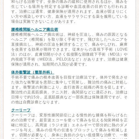
和らげる治療です。全身の痛みの緩和に使用されるほか、痛みを
生じている場所を特定する診断や血流改善の目的でも行われま
す。治療には通常、健康保険が適用されます。血液が固まりにく
い方や感染しやすい方、血液をサラサラにする薬を服用している
場合は実施できないことがあります。
腰椎椎間板ヘルニア摘出術
腰椎椎間板ヘルニア摘出術は、神経を圧迫し、痛みの原因となる
ヘルニア（椎間板）を取り除く手術です。飛び出したヘルニアを
直接摘出し、神経の圧迫を解消することで、痛みやしびれ、麻痺
を改善する効果が期待できます。従来からの直視下手術（LOVE
法）のほか、皮膚切開が小さく低侵襲な顕微鏡下手術（MD法）や
内視鏡下手術（MED法、PELD法など）があります。治療は健康
保険が適用され、短期間の入院が必要です。
体外衝撃波（整形外科）
手術不要で痛みの根本改善を目指す治療法です。体外で発生させ
た強力な衝撃波を患部に集中して照射し、難治性の痛みに対処し
ます。衝撃波の刺激により、血行改善と組織の再生を促します。
難治性の足底筋膜炎、テニス肘、偽関節などに適応され、治療は
日帰りで約15分。足底筋膜炎など一部疾患は保険適用ですが、そ
の他は自費診療となります。
クーリーフ
クーリーフは、変形性膝関節症による慢性的な膝痛を和らげるた
めの治療です。超音波エコーを使って痛みを伝える知覚神経を正
確に特定し、高周波（ラジオ波）エネルギーで部分的に熱のダメ
ージを与え、痛みの信号の伝達をブロックして痛みを軽減しま
す。切開が必要なく、身体に負担の少ない低侵襲な治療で、一般