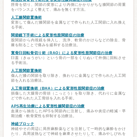
脛骨を切り、関節の変形により内側にかかりがちな膝関節の荷重
をバランスよく整えて、痛みを無くす方法。
人工膝関節置換術
変形して傷んだ膝関節を金属などで作られた人工関節に入れ換え
る手術。
関節鏡下手術による変形性股関節症の治療
股関節から内視鏡を挿入し、洗浄、軟骨のかけらなどの除去、骨
棘を削ることで痛みを緩和する治療法。
寛骨臼回転骨切り術（RAO）による変形性股関節症の治療
臼蓋（きゅうがい）という骨の一部をくりぬいて外側に回転させ
る手術法。
人工股関節置換術
傷んだ膝の関節を取り除き、換わりに金属などで作られた人工関
節を入れる治療法。
人工骨頭置換術（BHA）による変形性股関節症の治療
損傷した大腿骨の骨頭（こっとう）を取り除き、代わりに金属な
どで作られた人工骨頭を入れる手術。
APS再生治療による変形性膝関節症の治療
血液から抽出したAPSを関節内に注射し、痛みや炎症の軽減・早
期治癒・軟骨変性を抑制する治療法。
神経ブロック
神経やその周辺に局所麻酔薬などを注射して一時的な麻酔をかけ
たり、高周波熱などで神経を麻痺させたりして、痛みやしびれを