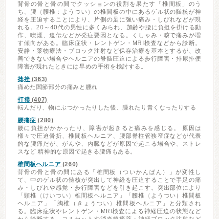
背骨の骨と骨の間でクッションの役割を果たす「椎間板」のう
ち、腰（腰椎：ようつい）の椎間板の中にあるゲル状の髄核が神
経を圧迫することにより、片側の足に強い痛み・しびれなどが現
れる。20～40代の男性に多くみられ、加齢や腰に負担を掛ける動
作、喫煙、遺伝などが発症要因となる。くしゃみ・咳で痛みが増
す傾向がある。臨床症状・レントゲン・MRI検査などから診断。
安静・薬物療法・ブロック注射など保存治療を基本とするが、改
善できない場合やヘルニアの脊髄圧迫による歩行障害・排尿排便
障害が現れたときには早めの手術を検討する。
捻挫
(363)
痛めた関節部分の痛みと腫れ
打撲
(407)
転んだり、物にぶつかったりした後、腫れたり青くなったりする
腰痛症
(280)
腰に負担がかかったり、障害が起きると痛みを感じる。 原因は
様々で圧迫骨折、椎間板ヘルニア、腰部脊柱管狭窄症などが代表
的な腰痛だが、がんや、内臓などが原因で起こる場合や、ストレ
スなど 精神的な原因で起きる腰痛もある。
椎間板ヘルニア
(260)
背骨の骨と骨の間にある「椎間板（ついかんばん）」が変性し
て、中のゲル状の髄核が突出して神経を圧迫することで手足の痛
み・しびれや感覚・歩行障害などを引き起こす。突出部位により
「頸椎（けいつい）椎間板ヘルニア」「腰椎（ようつい）椎間板
ヘルニア」「胸椎（きょうつい）椎間板ヘルニア」と分類され
る。臨床症状やレントゲン・MRI検査による神経圧迫の状態など