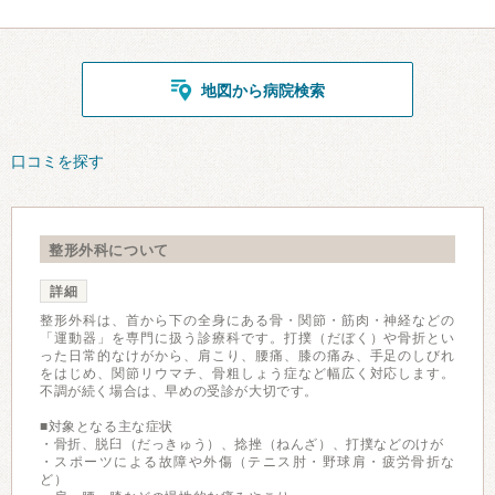
地図から病院検索
口コミを探す
整形外科について
詳細
整形外科は、首から下の全身にある骨・関節・筋肉・神経などの
「運動器」を専門に扱う診療科です。打撲（だぼく）や骨折とい
った日常的なけがから、肩こり、腰痛、膝の痛み、手足のしびれ
をはじめ、関節リウマチ、骨粗しょう症など幅広く対応します。
不調が続く場合は、早めの受診が大切です。
■対象となる主な症状
・骨折、脱臼（だっきゅう）、捻挫（ねんざ）、打撲などのけが
・スポーツによる故障や外傷（テニス肘・野球肩・疲労骨折な
ど）