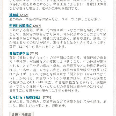
から診断する。コルセットや消炎鎮痛薬・神経ブロック注射など
保存的治療を基本とするが、脊髄圧迫による歩行・排尿排便障害
などが現れた場合は、速やかに手術を検討する。
腱鞘炎
(212)
肩の痛み、手足の関節の痛みなど。スポーツに伴うことが多い
変形性膝関節症
(207)
加齢による老化、肥満、その他スポーツなどで膝を酷使し続ける
ことで、膝関節の軟骨がすり減り、骨が変形することによって痛
みを引き起こす疾患。患者は女性に多く、痛みや腫れ、熱感、水
が溜まるなどの症状が起き、進行すると足を引きずるように歩く
跛行（はこう）が見られることもある。
脊柱管狭窄症
(219)
背骨（脊柱：せきちゅう）の背中側に位置する、脊髄神経の通る
穴「脊柱管」が加齢などの要因により狭くなり、中の神経が圧迫
されることで手や足の痛み・痺れ、歩行障害などの神経症状が現
れる。中高年に起こりやすい疾患。腰椎の脊柱管狭窄では長く続
けて歩けず、歩いては休むを繰り返す「間欠跛行（かんけつはこ
う）」が現れる。問診やレントゲン検査のほか、似ている疾患と
の鑑別のためCT・MRI検査、脊髄造影検査などを行う。薬物療
法・ブロック注射・リハビリなどの保存的治療を中心に行うが、
日常生活に支障を来す場合には手術を検討する。
むち打ち（頸椎捻挫）
(236)
肩がこる、首の痛み。交通事故などで衝撃を受けてから頭痛、肩
こり、腕のしびれが起こる。頸椎捻挫。
診療・治療法