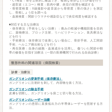
・CT検査：骨を立体的に確認でき、複雑な骨折などの評価を行う
・超音波（エコー）検査：筋肉や腱、炎症の状態を確認する
・骨密度検査：X線撮影や超音波から骨密度（骨の強さ）を測定
し、骨粗しょう症を調べる
・血液検査：関節リウマチや感染症などで炎症程度を確認する
■対応する主な治療法
・保存療法（手術をしない治療）：痛みの軽減や機能回復を目的
に、薬物療法、ブロック注射、リハビリテーション、装具療法な
どを行う
・手術療法：保存療法で改善しない場合に、骨折手術、人工関節
手術、ヘルニア摘出術などを行う
・再生医療：自身の細胞・血液成分を活用し、傷ついた関節や靱
帯の修復を目指す治療法（一部の医療機関で行われる自由診療）
整形外科の関連項目（病院検索）
診療・治療法
ガングリオンの穿刺手術（保存療法）
ガングリオンに注射針を刺して、内容物を抜く方法。
ガングリオンの除去手術
皮膚を切開し、ガングリオンを袋ごと切り取る方法。
ガングリオンのレーザー治療
ガングリオンの患部に直接低出力の半導体レーザーを照射する方
法。