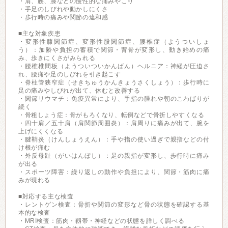
・肩、腰、膝などの慢性的な痛みやこり
・手足のしびれや動かしにくさ
・歩行時の痛みや関節の違和感
■主な対象疾患
・変形性膝関節症、変形性股関節症、腰椎症（ようついしょ
う）：加齢や負担の蓄積で関節・背骨が変形し、動き始めの痛
み、歩きにくさがみられる
・腰椎椎間板（ようついついかんばん）ヘルニア：神経が圧迫さ
れ、腰痛や足のしびれを引き起こす
・脊柱管狭窄症（せきちゅうかんきょうさくしょう）：歩行時に
足の痛みやしびれが出て、休むと改善する
・関節リウマチ：免疫異常により、手指の腫れや朝のこわばりが
続く
・骨粗しょう症：骨がもろくなり、転倒などで骨折しやすくなる
・四十肩／五十肩（肩関節周囲炎）：肩周りに痛みが出て、腕を
上げにくくなる
・腱鞘炎（けんしょうえん）：手や指の使い過ぎで親指などの付
け根が痛む
・外反母趾（がいはんぼし）：足の親指が変形し、歩行時に痛み
が出る
・スポーツ障害：繰り返しの動作や負担により、関節・筋肉に痛
みが現れる
■対応する主な検査
・レントゲン検査：骨折や関節の変形など骨の状態を確認する基
本的な検査
・MRI検査：筋肉・靱帯・神経などの状態を詳しく調べる