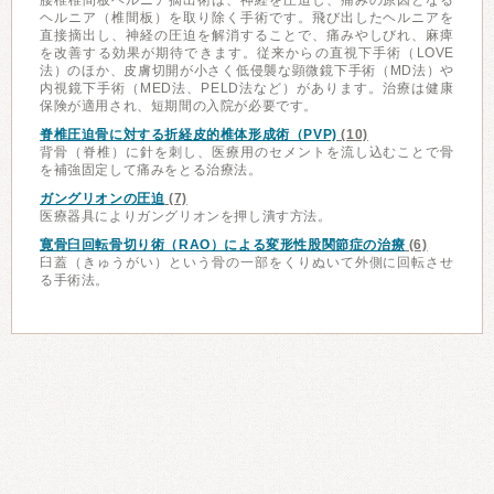
腰椎椎間板ヘルニア摘出術は、神経を圧迫し、痛みの原因となる
ヘルニア（椎間板）を取り除く手術です。飛び出したヘルニアを
直接摘出し、神経の圧迫を解消することで、痛みやしびれ、麻痺
を改善する効果が期待できます。従来からの直視下手術（LOVE
法）のほか、皮膚切開が小さく低侵襲な顕微鏡下手術（MD法）や
内視鏡下手術（MED法、PELD法など）があります。治療は健康
保険が適用され、短期間の入院が必要です。
脊椎圧迫骨に対する折経皮的椎体形成術（PVP)
(10)
背骨（脊椎）に針を刺し、医療用のセメントを流し込むことで骨
を補強固定して痛みをとる治療法。
ガングリオンの圧迫
(7)
医療器具によりガングリオンを押し潰す方法。
寛骨臼回転骨切り術（RAO）による変形性股関節症の治療
(6)
臼蓋（きゅうがい）という骨の一部をくりぬいて外側に回転させ
る手術法。