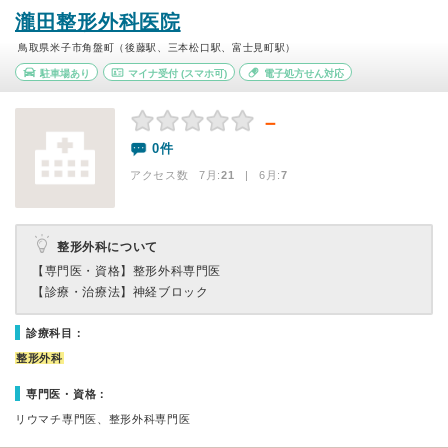
瀧田整形外科医院
鳥取県米子市角盤町（後藤駅、三本松口駅、富士見町駅）
駐車場あり
マイナ受付
(スマホ可)
電子処方せん対応
－
0件
アクセス数 7月:
21
| 6月:
7
整形外科について
【専門医・資格】
整形外科専門医
【診療・治療法】
神経ブロック
診療科目：
整形外科
専門医・資格：
リウマチ専門医、整形外科専門医