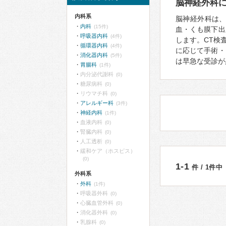
脳神経外科
内科系
脳神経外科は
内科
(15件)
血・くも膜下出
呼吸器内科
(4件)
します。CT検
循環器内科
(4件)
に応じて手術・
消化器内科
(5件)
は早急な受診が
胃腸科
(1件)
内分泌代謝科
(0)
糖尿病科
(0)
リウマチ科
(0)
アレルギー科
(3件)
神経内科
(1件)
血液内科
(0)
腎臓内科
(0)
人工透析
(0)
緩和ケア（ホスピス）
(0)
1-1
件 / 1件中
外科系
外科
(1件)
呼吸器外科
(0)
心臓血管外科
(0)
消化器外科
(0)
乳腺科
(0)