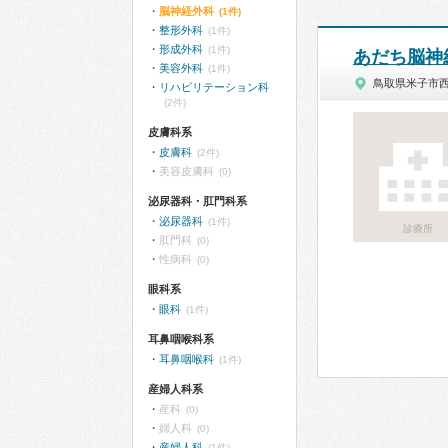
脳神経外科
(1件)
整形外科
(1件)
形成外科
(1件)
あだち脳神
美容外科
(1件)
鳥取県米子市
リハビリテーション科
(2件)
皮膚科系
皮膚科
(2件)
美容皮膚科
(0)
泌尿器科・肛門科系
泌尿器科
(1件)
診療所
肛門科
(0)
性病科
(0)
眼科系
眼科
(1件)
耳鼻咽喉科系
耳鼻咽喉科
(1件)
産婦人科系
産科
(0)
婦人科
(0)
産婦人科
(1件)