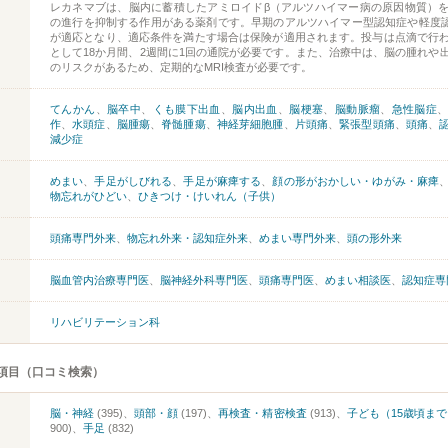
レカネマブは、脳内に蓄積したアミロイドβ（アルツハイマー病の原因物質）
の進行を抑制する作用がある薬剤です。早期のアルツハイマー型認知症や軽度認
が適応となり、適応条件を満たす場合は保険が適用されます。投与は点滴で行
として18か月間、2週間に1回の通院が必要です。また、治療中は、脳の腫れや
のリスクがあるため、定期的なMRI検査が必要です。
てんかん
、
脳卒中
、
くも膜下出血
、
脳内出血
、
脳梗塞
、
脳動脈瘤
、
急性脳症
作
、
水頭症
、
脳腫瘍
、
脊髄腫瘍
、
神経芽細胞腫
、
片頭痛
、
緊張型頭痛
、
頭痛
、
減少症
めまい
、
手足がしびれる
、
手足が麻痺する
、
顔の形がおかしい・ゆがみ・麻痺
物忘れがひどい
、
ひきつけ・けいれん（子供）
頭痛専門外来
、
物忘れ外来・認知症外来
、
めまい専門外来
、
頭の形外来
脳血管内治療専門医
、
脳神経外科専門医
、
頭痛専門医
、
めまい相談医
、
認知症専
リハビリテーション科
項目（口コミ検索）
脳・神経
(395)、
頭部・顔
(197)、
再検査・精密検査
(913)、
子ども（15歳頃まで
900)、
手足
(832)