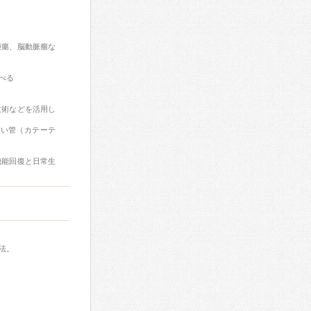
腫瘍、脳動脈瘤な
べる
技術などを活用し
細い管（カテーテ
機能回復と日常生
法。