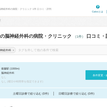
脳神経外科の病院・クリニック 1件 口コミ・評判
Calooとは
駅
辺の脳神経外科の病院・クリニック
口コミ・
（1件）
×
神経外科
後藤駅 (1000m)
脳神経外科
条件変更・
なし
なし (曜日や時間帯を指定できます)
土曜日診療で絞り込む (0件)
日曜日診療で絞り込む (0件)