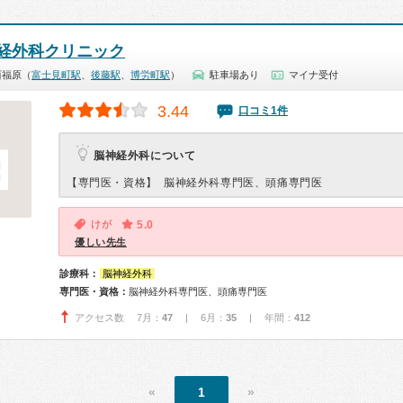
経外科クリニック
西福原（
富士見町駅
、
後藤駅
、
博労町駅
）
駐車場あり
マイナ受付
3.44
口コミ1件
脳神経外科について
【専門医・資格】
脳神経外科専門医、頭痛専門医
けが
5.0
優しい先生
診療科：
脳神経外科
専門医・資格：
脳神経外科専門医、頭痛専門医
アクセス数 7月：
47
| 6月：
35
| 年間：
412
«
1
»