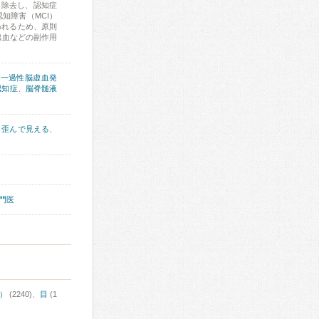
を除去し、認知症
知障害（MCI）
われるため、原則
出血などの副作用
、
一過性脳虚血発
認知症
、
脳脊髄液
、
歪んで見える
、
門医
）
(2240)、
目
(1