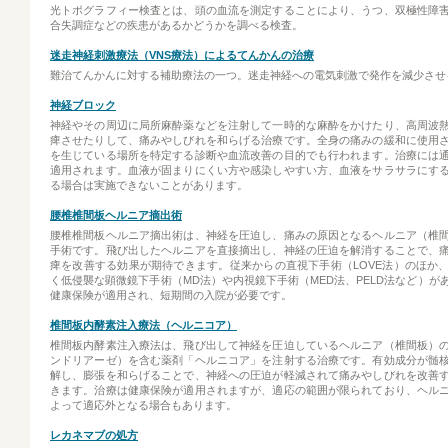
光トポグラフィー検査とは、頭の血流を測定することにより、うつ、双極性障
合失調症などの疾患があるかどうかを調べる検査。
迷走神経刺激療法（VNS療法）によるてんかんの治療
難治てんかんに対する補助療法の一つ。迷走神経への電気刺激で発作を減少させ
神経ブロック
神経やその周辺に局所麻酔薬などを注射して一時的な麻酔をかけたり、高周波
痺させたりして、痛みやしびれを和らげる治療です。全身の痛みの緩和に使用
を生じている場所を特定する診断や血流改善の目的でも行われます。治療には
適用されます。血液が固まりにくい方や感染しやすい方、血液をサラサラにす
る場合は実施できないことがあります。
腰椎椎間板ヘルニア摘出術
腰椎椎間板ヘルニア摘出術は、神経を圧迫し、痛みの原因となるヘルニア（椎
手術です。飛び出したヘルニアを直接摘出し、神経の圧迫を解消することで、
痺を改善する効果が期待できます。従来からの直視下手術（LOVE法）のほか
く低侵襲な顕微鏡下手術（MD法）や内視鏡下手術（MED法、PELD法など）が
健康保険が適用され、短期間の入院が必要です。
椎間板内酵素注入療法（ヘルニコア）
椎間板内酵素注入療法は、飛び出して神経を圧迫しているヘルニア（椎間板）
ンドリアーゼ）を含む薬剤「ヘルニコア」を注射する治療です。有効成分が髄
解し、膨張を和らげることで、神経への圧迫が軽減されて痛みやしびれを改善
きます。治療は健康保険が適用されますが、適応の範囲が限られており、ヘル
よって適応外となる場合もあります。
レカネマブの処方