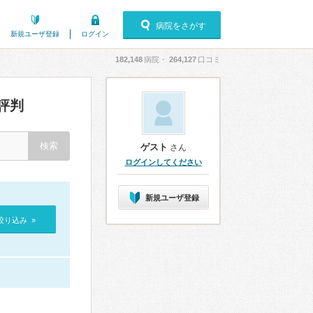
病院をさがす
新規ユーザ登録
ログイン
182,148
病院・
264,127
口コミ
評判
ゲスト
さん
ログインしてください
新規ユーザ登録
絞り込み »