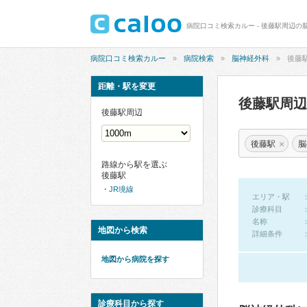
病院口コミ検索カルー - 後藤駅周辺の
病院口コミ検索カルー
病院検索
脳神経外科
後藤
距離・駅を変更
後藤駅周
後藤駅周辺
×
後藤駅
脳
路線から駅を選ぶ
後藤駅
JR境線
エリア・駅
診療科目
名称
地図から検索
詳細条件
地図から病院を探す
診療科目から探す