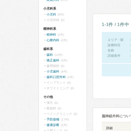
小児科系
小児科
(5件)
小児外科
(0)
1-1件 / 1件中
精神科系
精神科
(2件)
エリア・駅
心療内科
(2件)
診療科目
歯科系
名称
歯科
(10件)
詳細条件
矯正歯科
(3件)
歯周病科
(0)
小児歯科
(4件)
歯科口腔外科
(2件)
インプラント
(0)
ホワイトニング
(0)
その他
漢方
(0)
救急科
(0)
ペインクリニック
(0)
脳神経外科につい
予防接種
(17件)
健康診断
(1件)
詳細
人間ドック
(0)