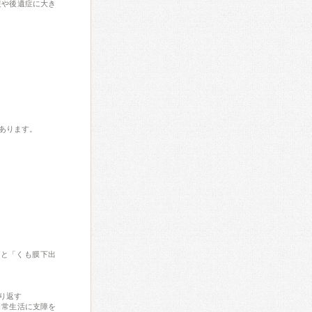
復や後遺症に大き
あります。
ると「くも膜下出
り返す
日常生活に支障を