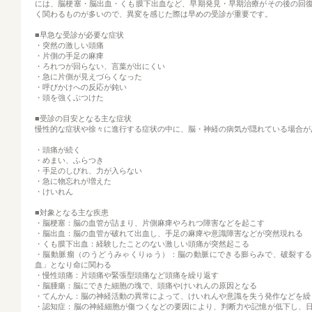
には、脳梗塞・脳出血・くも膜下出血など、早期発見・早期治療がその後の回
く関わるものが多いので、異変を感じた際は早めの受診が重要です。
■早急な受診が必要な症状
・突然の激しい頭痛
・片側の手足の麻痺
・ろれつが回らない、言葉が出にくい
・急に片側が見えづらくなった
・呼びかけへの反応が鈍い
・頭を強くぶつけた
■受診の目安となる主な症状
慢性的な症状や徐々に進行する症状の中に、脳・神経の病気が隠れている場合が
・頭痛が続く
・めまい、ふらつき
・手足のしびれ、力が入らない
・急に物忘れが増えた
・けいれん
■対象となる主な疾患
・脳梗塞：脳の血管が詰まり、片側麻痺やろれつ障害などを起こす
・脳出血：脳の血管が破れて出血し、手足の麻痺や意識障害などが突然現れる
・くも膜下出血：経験したことのない激しい頭痛が突然起こる
・脳動脈瘤（のうどうみゃくりゅう）：脳の動脈にできる膨らみで、破裂す
血」となり命に関わる
・慢性頭痛：片頭痛や緊張型頭痛など頭痛を繰り返す
・脳腫瘍：脳にできた細胞の塊で、頭痛やけいれんの原因となる
・てんかん：脳の神経活動の異常によって、けいれんや意識を失う発作などを繰
・認知症：脳の神経細胞が傷つくなどの要因により、判断力や記憶が低下し、