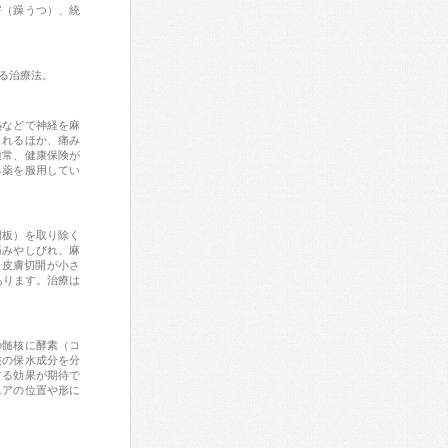
害（躁うつ）、統
る治療法。
熱などで神経を麻
されるほか、痛み
通常、健康保険が
る薬を服用してい
間板）を取り除く
痛みやしびれ、麻
、皮膚切開が小さ
あります。治療は
の髄核に酵素（コ
核の保水成分を分
する効果が期待で
ニアの位置や形に