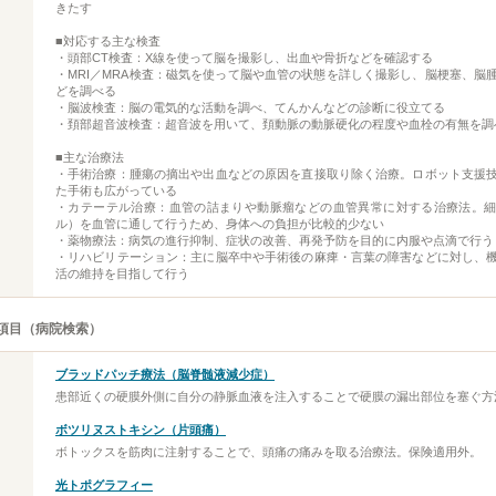
きたす
■対応する主な検査
・頭部CT検査：X線を使って脳を撮影し、出血や骨折などを確認する
・MRI／MRA検査：磁気を使って脳や血管の状態を詳しく撮影し、脳梗塞、脳
どを調べる
・脳波検査：脳の電気的な活動を調べ、てんかんなどの診断に役立てる
・頚部超音波検査：超音波を用いて、頚動脈の動脈硬化の程度や血栓の有無を調
■主な治療法
・手術治療：腫瘍の摘出や出血などの原因を直接取り除く治療。ロボット支援
た手術も広がっている
・カテーテル治療：血管の詰まりや動脈瘤などの血管異常に対する治療法。
ル）を血管に通して行うため、身体への負担が比較的少ない
・薬物療法：病気の進行抑制、症状の改善、再発予防を目的に内服や点滴で行う
・リハビリテーション：主に脳卒中や手術後の麻痺・言葉の障害などに対し、
活の維持を目指して行う
項目（病院検索）
ブラッドパッチ療法（脳脊髄液減少症）
患部近くの硬膜外側に自分の静脈血液を注入することで硬膜の漏出部位を塞ぐ方
ボツリヌストキシン（片頭痛）
ボトックスを筋肉に注射することで、頭痛の痛みを取る治療法。保険適用外。
光トポグラフィー