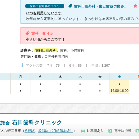
歯科口腔外科・歯と歯茎の痛み・腫れ・出血
歯科口腔外科の口コミ
いつも利用しています
歯科
4.5
小さい頃からここです！
診療科：
歯科口腔外科
、歯科、小児歯科
専門医・資格：
口腔外科専門医
アクセス数 7月：
75
| 6月：
86
| 年間：
1,207
月
火
水
木
金
土
●
●
●
●
●
●
14:00-16:00
●
●
●
●
●
石田歯科クリニック
北翔会
西区八軒二条東（
八軒駅
、
琴似駅（JR函館本線）
）
駐車場あり
電子決済可