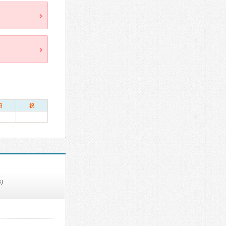
日
祝
り