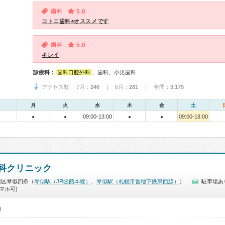
歯科
5.0
コトニ歯科⭐︎オススメです
歯科
5.0
キレイ
診療科：
歯科口腔外科
、歯科、小児歯科
アクセス数 7月：
246
| 6月：
281
| 年間：
3,175
月
火
水
木
金
土
09:00-13:00
09:00-18:00
●
●
●
●
科クリニック
西区琴似四条（
琴似駅（JR函館本線）
、
琴似駅（札幌市営地下鉄東西線）
）
駐車場あ
マホ可)
0）