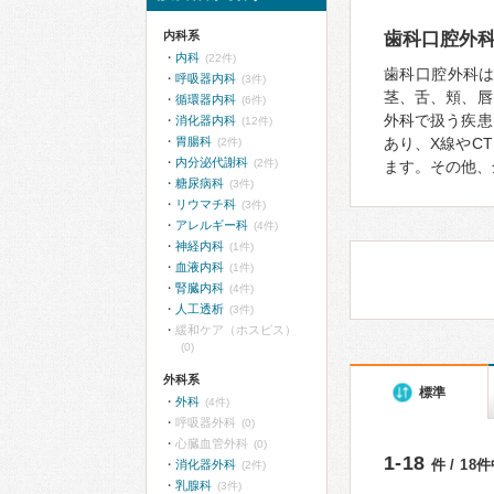
内科系
歯科口腔外
内科
(22件)
歯科口腔外科
呼吸器内科
(3件)
茎、舌、頬、唇
循環器内科
(6件)
外科で扱う疾患
消化器内科
(12件)
胃腸科
あり、X線やC
(2件)
内分泌代謝科
(2件)
ます。その他、
糖尿病科
(3件)
リウマチ科
(3件)
アレルギー科
(4件)
神経内科
(1件)
血液内科
(1件)
腎臓内科
(4件)
人工透析
(3件)
緩和ケア（ホスピス）
(0)
外科系
標準
外科
(4件)
呼吸器外科
(0)
心臓血管外科
(0)
1-18
件 / 18
消化器外科
(2件)
乳腺科
(3件)