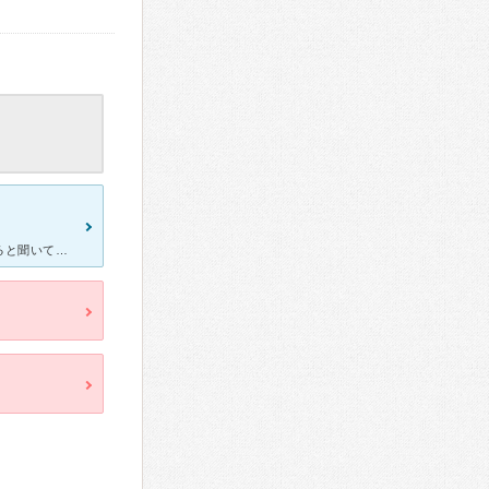
自宅近くの歯科を探していたところ、知り合いにとてもいい歯科があると聞いて通院していました。土日祝日もやっているので、とても便利です。 親知らずが腫れて痛くてどうしようもなかった時、レーザーの治療をし