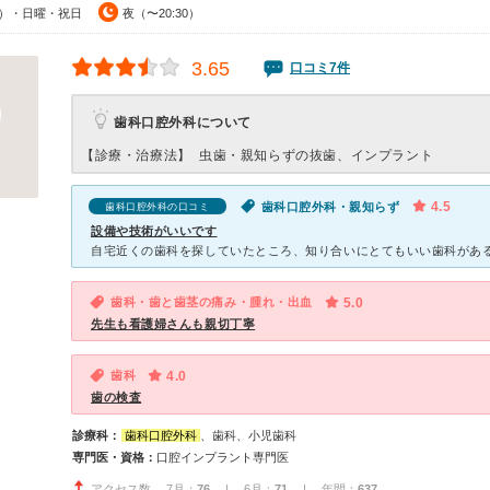
30）・日曜・祝日
夜（〜20:30）
3.65
口コミ7件
歯科口腔外科について
【診療・治療法】
虫歯・親知らずの抜歯、インプラント
4.5
歯科口腔外科・親知らず
歯科口腔外科の口コミ
設備や技術がいいです
歯科・歯と歯茎の痛み・腫れ・出血
5.0
先生も看護婦さんも親切丁寧
歯科
4.0
歯の検査
診療科：
歯科口腔外科
、歯科、小児歯科
専門医・資格：
口腔インプラント専門医
アクセス数 7月：
76
| 6月：
71
| 年間：
637