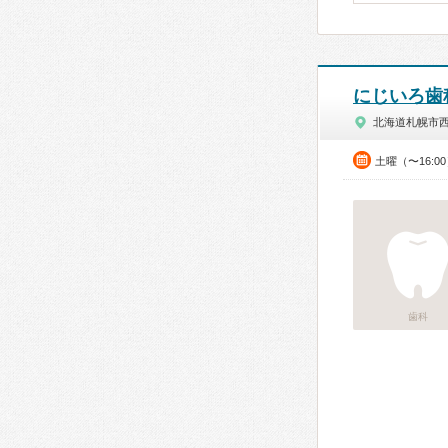
にじいろ歯
北海道札幌市
土曜（〜16:0
歯科