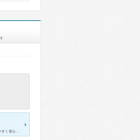
付
院内の雰囲気も先生の雰囲気もとても落ち着いていて、説明もわかりやすく安心して質問などができます。 やや遅い時間まで受け付けているのとなかなか近くにない口腔外科もあるので顎関節症の私にはとても重宝して