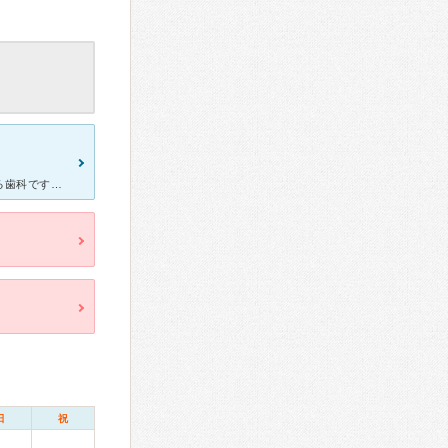
ＪＲ琴似駅から直結の通路でいける、ツタヤのコルテナ二階に入ってる歯科です。 近隣に商業施設、コンビニもあるので利便性が非常にいいです。 額間接症の治療でスプリントの定期的な調整でお世話にな
日
祝