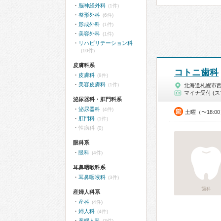
脳神経外科
(1件)
整形外科
(6件)
形成外科
(1件)
美容外科
(1件)
リハビリテーション科
(10件)
皮膚科系
コトニ歯科
皮膚科
(8件)
美容皮膚科
(1件)
北海道札幌市
マイナ受付 (ス
泌尿器科・肛門科系
泌尿器科
(4件)
土曜（〜18:0
肛門科
(1件)
性病科
(0)
眼科系
眼科
(4件)
耳鼻咽喉科系
耳鼻咽喉科
(3件)
歯科
産婦人科系
産科
(4件)
婦人科
(4件)
産婦人科
(3件)