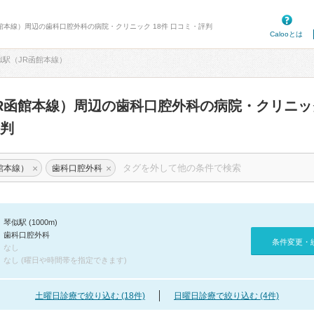
函館本線）周辺の歯科口腔外科の病院・クリニック 18件 口コミ・評判
Calooとは
似駅（JR函館本線）
R函館本線）周辺の歯科口腔外科の病院・クリニ
判
×
×
館本線）
歯科口腔外科
琴似駅 (1000m)
歯科口腔外科
条件変更・
なし
なし (曜日や時間帯を指定できます)
土曜日診療で絞り込む (18件)
日曜日診療で絞り込む (4件)