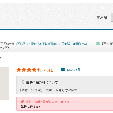
駅周辺
西区琴似一条（
琴似駅（札幌市営地下鉄東西線）
、
琴似駅（JR函館本線）
）
電子決済
マホ可)
0）
4.41
口コミ4件
歯科口腔外科について
【診療・治療法】
虫歯・親知らずの抜歯
歯科・虫歯・歯がしみる
5.0
気軽に行けます