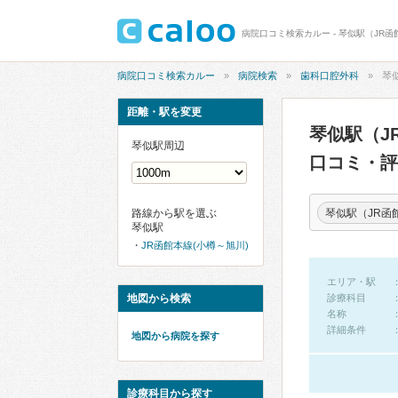
病院口コミ検索カルー - 琴似駅（JR
病院口コミ検索カルー
病院検索
歯科口腔外科
琴
距離・駅を変更
琴似駅（J
琴似駅周辺
口コミ・評
琴似駅（JR函
路線から駅を選ぶ
琴似駅
JR函館本線(小樽～旭川)
エリア・駅
地図から検索
診療科目
名称
詳細条件
地図から病院を探す
診療科目から探す