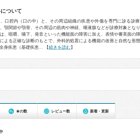
科について
は、口腔内（口の中）と、その周辺組織の疾患や外傷を専門に診る診療
、顎関節や顎骨、その周辺の筋肉や神経、唾液腺などが診療対象とな
は、咀嚼、嚥下、発音といった機能面の障害に加え、表情や審美面の
Tによる正確な診断のもとで、外科的処置による機能の改善と自然な形
全身疾患（基礎疾患… 【
続きを読む
】
★の数
レビュー数
新着・更新
件中