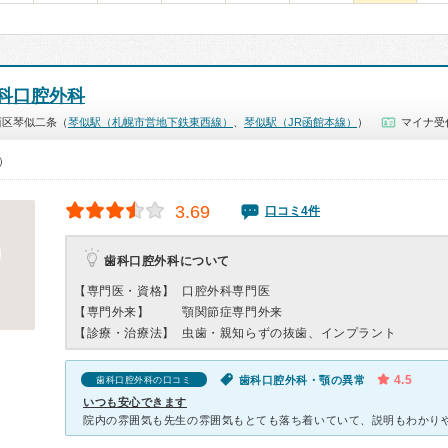
科口腔外科
西区琴似二条（
琴似駅（札幌市営地下鉄東西線）
、
琴似駅（JR函館本線）
）
マイナ受
0）
3.69
口コミ4件
歯科口腔外科について
【専門医・資格】
口腔外科専門医
【専門外来】
顎関節症専門外来
【診療・治療法】
虫歯・親知らずの抜歯、インプラント
4.5
歯科口腔外科・顎の異常
歯科口腔外科の口コミ
いつも安心できます