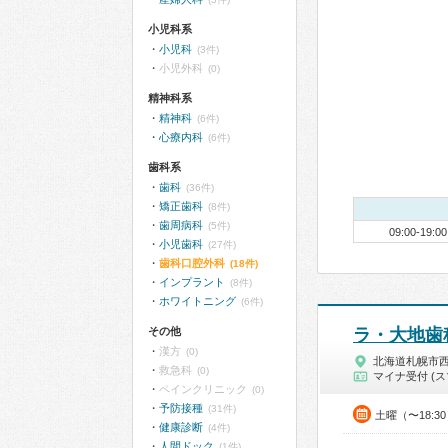
小児科系
小児科
(3件)
小児外科
(0)
精神科系
精神科
(6件)
心療内科
(6件)
歯科系
歯科
(36件)
矯正歯科
(8件)
歯周病科
(5件)
09:00-19:00
小児歯科
(27件)
歯科口腔外科
(18件)
インプラント
(8件)
ホワイトニング
(6件)
その他
ラ・大地歯
漢方
(0)
北海道札幌市
救急科
(0)
マイナ受付 (ス
ペインクリニック
(0)
予防接種
(31件)
土曜（〜18:3
健康診断
(4件)
人間ドック
(1件)