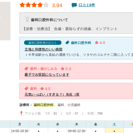
3.94
口コミ6件
歯科口腔外科について
【診療・治療法】
虫歯・親知らずの抜歯、インプラント
4.0
歯科口腔外科
歯科口腔外科の口コミ
立地と利便性のいい病院
歯科・歯がしみる
5.0
親子でお世話になっています
歯科
4.5
元気いっぱい（すぎる？）先生（笑
診療科：
歯科口腔外科
、歯科、小児歯科
アクセス数 7月：
81
| 6月：
37
| 年間：
798
月
火
水
木
金
土
14:00-18:30
09:00-12:30
●
●
●
●