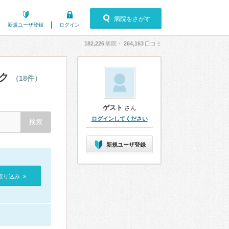
病院をさがす
新規ユーザ登録
ログイン
182,226
病院・
264,163
口コミ
ック
（18件）
ゲスト
さん
ログインしてください
新規ユーザ登録
絞り込み »