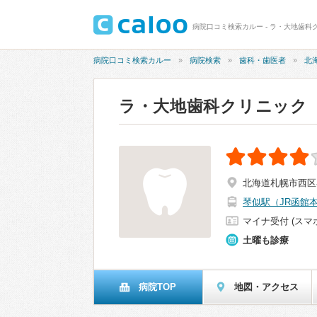
病院口コミ検索カルー - ラ・大地歯科ク
病院口コミ検索カルー
病院検索
歯科・歯医者
北
ラ・大地歯科クリニック
北海道札幌市西区琴
琴似駅（JR函館
マイナ受付 (スマ
土曜も診療
病院TOP
地図・アクセス