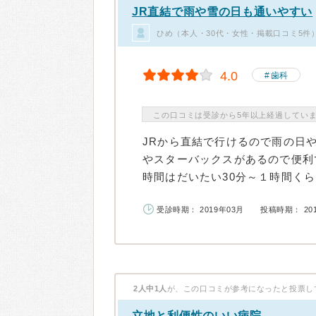
JR直結で雨や雪の日も通いやすい
ひめ（本人・30代・女性・掲載口コミ5件
4.0
歯科
この口コミは受診から5年以上経過してい
JRから直結で行けるので雨の日や
やスターバックスがあるので便利
時間はだいたい30分～１時間くらい
受診時期： 2019年03月
投稿時期： 20
2人中1人
が、この口コミが参考になったと投票し
立地と利便性のいい病院