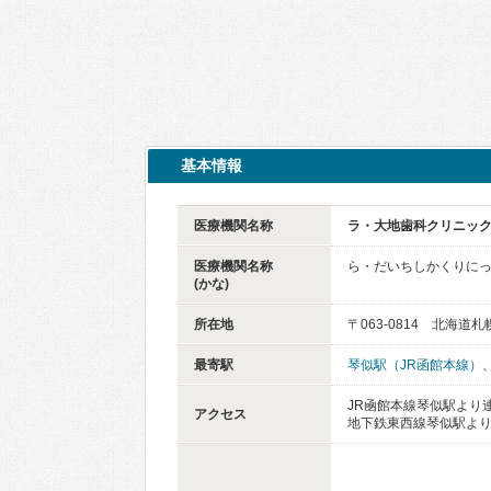
基本情報
医療機関名称
ラ・大地歯科クリニッ
医療機関名称
ら・だいちしかくりに
(かな)
所在地
〒063-0814 北海道
最寄駅
琴似駅（JR函館本線）
JR凾館本線琴似駅より
アクセス
地下鉄東西線琴似駅より