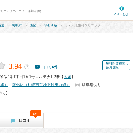
リニックの口コミ・評判 (6件)
Calooとは
海道
札幌市
西区
琴似四条
ラ・大地歯科クリニック
無料医療機関
3.94
？
口コミ
6
件
会員登録
似4条1丁目1番1号コルテナ1 2階
【
地図
】
本線）
、
琴似駅（札幌市営地下鉄東西線）
駐車場あり
ホ可)
6件
口コミ