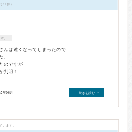
ミ11件）
ます。
さんは遠くなってしまったので
た。
たのですが
が判明！
20年06月
続きを読む
ています。