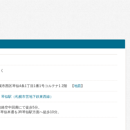
ク
っく
札幌市西区琴似4条1丁目1番1号コルテナ1 2階 【
地図
】
、
琴似駅（札幌市営地下鉄東西線）
連絡空中回廊にて徒歩5分。
琴似本通をJR琴似駅方面へ徒歩10分。