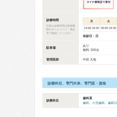
診療時間
月
火
正確な診療時間は医療機
14:00-18:30
09:00-18:30
関のホームページ・電話
等で確認してください
休診日：日
あり
駐車場
無料: 500台
管理医師
中田 大地
診療科目、専門外来、専門医・資格
歯科系
診療科目
歯科
、
小児歯科
、
歯科