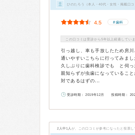
ひのたろう（本人・40代・女性・掲載口コ
4.5
歯科
この口コミは受診から5年以上経過してい
引っ越し、車も手放したため房川
通いやすいこちらに行ってみまし
久しぶりに歯科検診でも と伺っ
親知らずが虫歯になっていること
対であるはずの...
受診時期： 2019年12月
投稿時期： 20
2人中1人
が、この口コミが参考になったと投票し