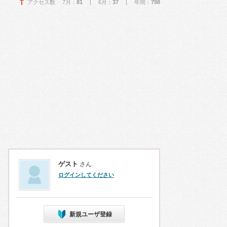
アクセス数 7月：
81
| 6月：
37
| 年間：
798
ゲスト
さん
ログインしてください
新規ユーザ登録