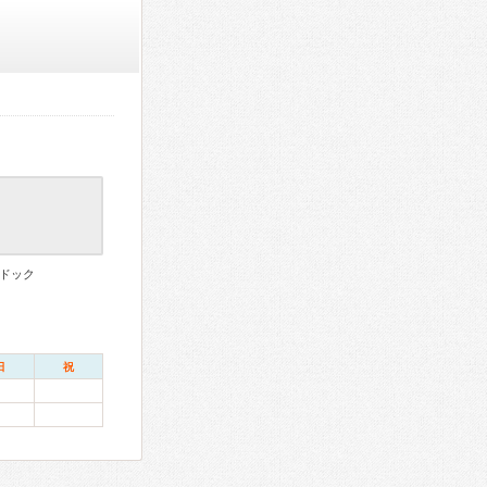
ドック
日
祝