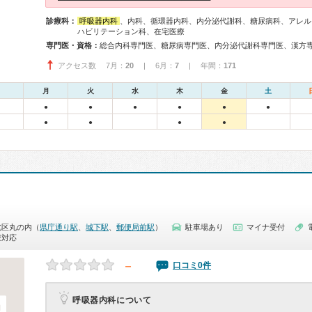
診療科：
呼吸器内科
、内科、循環器内科、内分泌代謝科、糖尿病科、アレル
ハビリテーション科、在宅医療
専門医・資格：
総合内科専門医、糖尿病専門医、内分泌代謝科専門医、漢方
アクセス数 7月：
20
| 6月：
7
| 年間：
171
月
火
水
木
金
土
●
●
●
●
●
●
●
●
●
●
北区丸の内（
県庁通り駅
、
城下駅
、
郵便局前駅
）
駐車場あり
マイナ受付
療対応
－
口コミ0件
呼吸器内科について