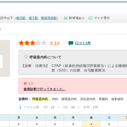
北区中山下（
柳川駅
、
城下駅
、
郵便局前駅
）
駐車場あり
マイナ受付
0）
3.10
口コミ1件
呼吸器内科について
【診療・治療法】
CPAP（経鼻的持続陽圧呼吸療法）による睡眠
群（SAS）の治療、在宅酸素療法
3.5
健康診断で行ってきました。
診療科：
呼吸器内科
、内科、循環器内科、消化器内科、胃腸科、放射線科
アクセス数 7月：
12
| 6月：
18
| 年間：
175
月
火
水
木
金
土
●
●
●
●
●
●