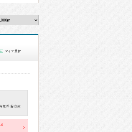
マイナ受付
時無呼吸症候
.0