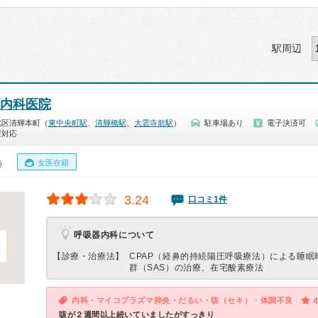
駅周辺
内科医院
北区清輝本町（
東中央町駅
、
清輝橋駅
、
大雲寺前駅
）
駐車場あり
電子決済可
療対応
女医在籍
0）
3.24
口コミ1件
呼吸器内科について
【診療・治療法】
CPAP（経鼻的持続陽圧呼吸療法）による睡眠
群（SAS）の治療、在宅酸素療法
内科・マイコプラズマ肺炎・だるい・咳（セキ）・体調不良
4
咳が２週間以上続いていましたがすっきり