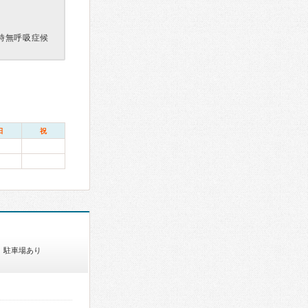
時無呼吸症候
日
祝
駐車場あり