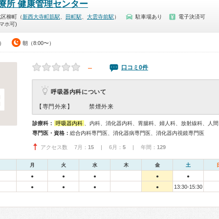
療所 健康管理センター
北区柳町（
新西大寺町筋駅
、
田町駅
、
大雲寺前駅
）
駐車場あり
電子決済可
マホ可)
0）
朝（8:00〜）
－
口コミ0件
呼吸器内科について
【専門外来】
禁煙外来
診療科：
呼吸器内科
、内科、消化器内科、胃腸科、婦人科、放射線科、人間
専門医・資格：
総合内科専門医、消化器病専門医、消化器内視鏡専門医
アクセス数 7月：
15
| 6月：
5
| 年間：
129
月
火
水
木
金
土
●
●
●
●
●
13:30-15:30
●
●
●
●