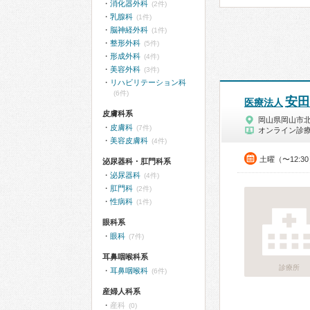
消化器外科
(2件)
乳腺科
(1件)
脳神経外科
(1件)
整形外科
(5件)
形成外科
(4件)
美容外科
(3件)
リハビリテーション科
(6件)
安田
医療法人
皮膚科系
岡山県岡山市
皮膚科
(7件)
オンライン診
美容皮膚科
(4件)
土曜（〜12:3
泌尿器科・肛門科系
泌尿器科
(4件)
肛門科
(2件)
性病科
(1件)
眼科系
眼科
(7件)
耳鼻咽喉科系
診療所
耳鼻咽喉科
(6件)
産婦人科系
産科
(0)