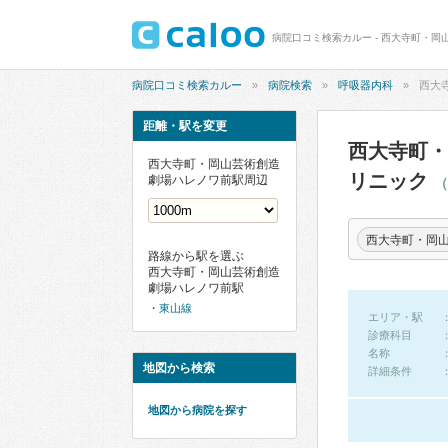
病院口コミ検索カルー
病院検索
呼吸器内科
西大
距離・駅を変更
西大寺町・
西大寺町・岡山芸術創造
リニック
劇場ハレノワ前駅周辺
（
路線から駅を選ぶ
西大寺町・岡山芸術創造
劇場ハレノワ前駅
東山線
エリア・駅
診療科目
名称
地図から検索
詳細条件
地図から病院を探す