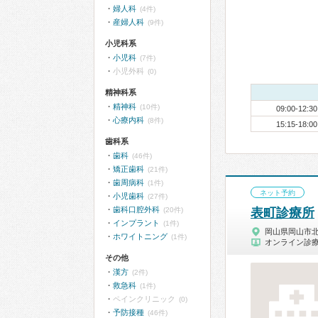
婦人科
(4件)
産婦人科
(9件)
小児科系
小児科
(7件)
小児外科
(0)
精神科系
精神科
(10件)
09:00-12:30
心療内科
(8件)
15:15-18:00
歯科系
歯科
(46件)
矯正歯科
(21件)
歯周病科
(1件)
ネット予約
小児歯科
(27件)
歯科口腔外科
(20件)
表町診療所
インプラント
(1件)
岡山県岡山市
ホワイトニング
(1件)
オンライン診
その他
漢方
(2件)
救急科
(1件)
ペインクリニック
(0)
予防接種
(46件)