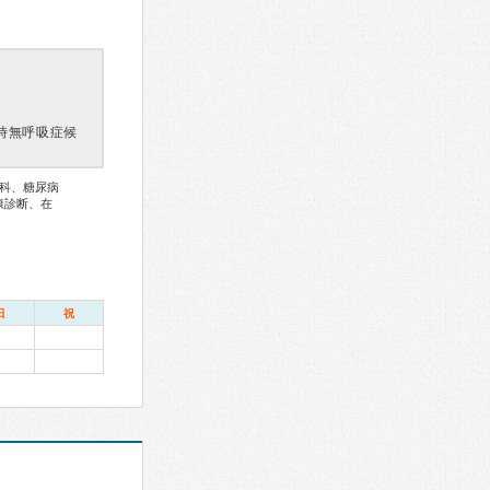
時無呼吸症候
科、糖尿病
康診断、在
日
祝