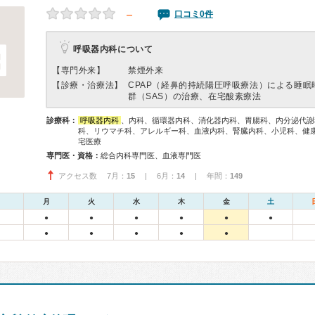
－
口コミ0件
呼吸器内科について
【専門外来】
禁煙外来
【診療・治療法】
CPAP（経鼻的持続陽圧呼吸療法）による睡眠
群（SAS）の治療、在宅酸素療法
診療科：
呼吸器内科
、内科、循環器内科、消化器内科、胃腸科、内分泌代謝
科、リウマチ科、アレルギー科、血液内科、腎臓内科、小児科、健
宅医療
専門医・資格：
総合内科専門医、血液専門医
アクセス数 7月：
15
| 6月：
14
| 年間：
149
月
火
水
木
金
土
●
●
●
●
●
●
●
●
●
●
●