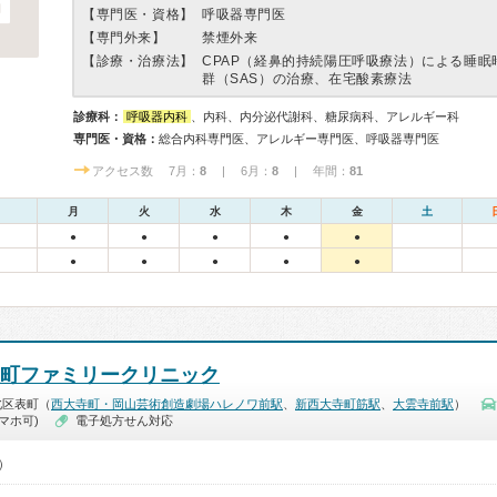
【専門医・資格】
呼吸器専門医
【専門外来】
禁煙外来
【診療・治療法】
CPAP（経鼻的持続陽圧呼吸療法）による睡眠
群（SAS）の治療、在宅酸素療法
診療科：
呼吸器内科
、内科、内分泌代謝科、糖尿病科、アレルギー科
専門医・資格：
総合内科専門医、アレルギー専門医、呼吸器専門医
アクセス数 7月：
8
| 6月：
8
| 年間：
81
月
火
水
木
金
土
●
●
●
●
●
●
●
●
●
●
表町ファミリークリニック
北区表町（
西大寺町・岡山芸術創造劇場ハレノワ前駅
、
新西大寺町筋駅
、
大雲寺前駅
）
マホ可)
電子処方せん対応
0）