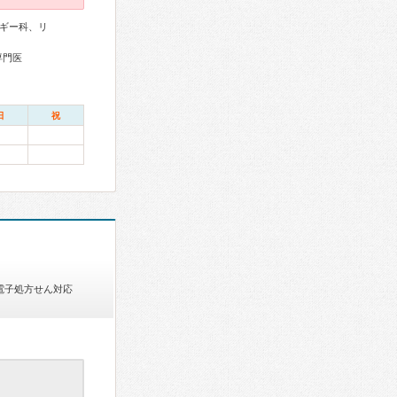
ギー科、リ
専門医
日
祝
電子処方せん対応