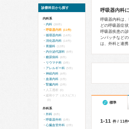
診療科目から探す
呼吸器内科
内科系
呼吸器内科は、
内科
(38件)
どの呼吸器症状
呼吸器内科
(11件)
呼吸器疾患の診
循環器内科
(14件)
ンパッチなどの
消化器内科
(14件)
は、外科と連携
胃腸科
(12件)
内分泌代謝科
(6件)
糖尿病科
(8件)
リウマチ科
(3件)
アレルギー科
(5件)
神経内科
(4件)
血液内科
(1件)
腎臓内科
(2件)
人工透析
(0)
緩和ケア（ホスピス）
(0)
標準
外科系
外科
(6件)
呼吸器外科
(1件)
1-11
件 / 11
心臓血管外科
(2件)