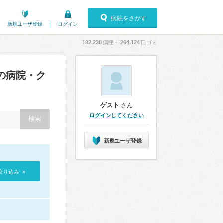
病院をさがす
新規ユーザ登録
ログイン
182,230
病院・
264,124
口コミ
の病院・ク
ゲスト
さん
ログインしてください
新規ユーザ登録
絞り込み »