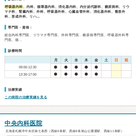
呼吸器内科
、内科、循環器内科、消化器内科、内分泌代謝科、糖尿病科、リウ
マチ科、腎臓内科、外科、呼吸器外科、心臓血管外科、消化器外科、整形外
科、形成外科、リハ…
専門医・資格：
総合内科専門医、リウマチ専門医、外科専門医、糖尿病専門医、呼吸器外科専
門医、循…
診療時間
月
火
水
木
金
土
日
祝
09:00-12:30
13:30-17:00
治療実績
この病院の治療実績を見る
中央内科医院
北海道札幌市中央区南七条西（西線6条駅、西線9条旭山公園通駅、西線11条駅）