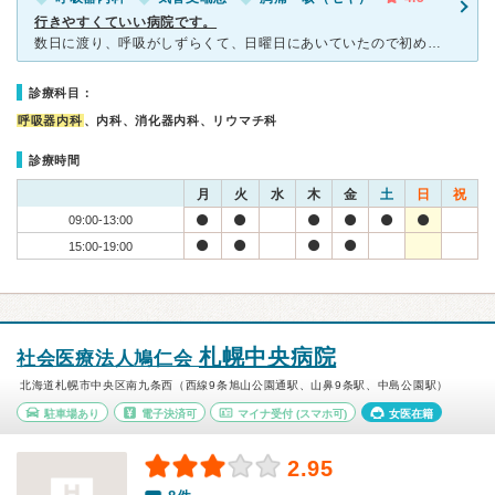
行きやすくていい病院です。
数日に渡り、呼吸がしずらくて、日曜日にあいていたので初めて受診したのがきっかけです。 病院はマックスバリューの二階にあるので、駐車場が共有で使えます。 公共交通機関なら市電の駅からも近いです。
診療科目：
呼吸器内科
、内科、消化器内科、リウマチ科
診療時間
月
火
水
木
金
土
日
祝
09:00-13:00
15:00-19:00
札幌中央病院
社会医療法人鳩仁会
北海道札幌市中央区南九条西（西線9条旭山公園通駅、山鼻9条駅、中島公園駅）
駐車場あり
電子決済可
マイナ受付
(スマホ可)
女医在籍
2.95