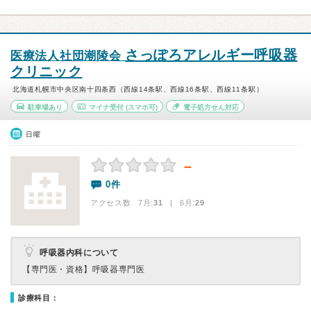
さっぽろアレルギー呼吸器
医療法人社団潮陵会
クリニック
北海道札幌市中央区南十四条西（西線14条駅、西線16条駅、西線11条駅）
駐車場あり
マイナ受付
(スマホ可)
電子処方せん対応
日曜
－
0件
アクセス数 7月:
31
| 6月:
29
呼吸器内科について
【専門医・資格】
呼吸器専門医
診療科目：