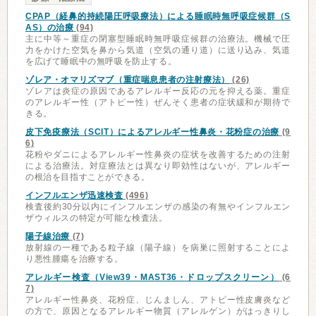
CPAP（経鼻的持続陽圧呼吸療法）による睡眠時無呼吸症候群（S
AS）の治療
(94)
主に中等～重症の閉塞型睡眠時無呼吸症候群の治療法。機械で圧
力をかけた空気を鼻から気道（空気の通り道）に送り込み、気道
を広げて睡眠中の無呼吸を防止する。
ゾレア・オマリズマブ（重症喘息患者の注射療法）
(26)
ゾレアは炎症の原因であるアレルギー反応の元を抑える薬。重症
のアレルギー性（アトピー性）ぜんそく患者の症状緩和が期待で
きる。
皮下免疫療法（SCIT）によるアレルギー性鼻炎・花粉症の治療
(9
6)
花粉やダニによるアレルギー性鼻炎の症状を改善するための注射
による治療法。対症療法とは異なり即効性はないが、アレルギー
の根治を目指すことができる。
インフルエンザ迅速検査
(496)
検査後約30分以内にインフルエンザの感染の有無やインフルエン
ザウィルスの特定が可能な検査法。
陽子線治療
(7)
放射線の一種である粒子線（陽子線）を病巣に照射することによ
り悪性腫瘍を治療する。
アレルギー検査（View39・MAST36・ドロップスクリーン）
(6
7)
アレルギー性鼻炎、花粉症、じんましん、アトピー性皮膚炎など
の方で、原因となるアレルギー物質（アレルゲン）がはっきりし