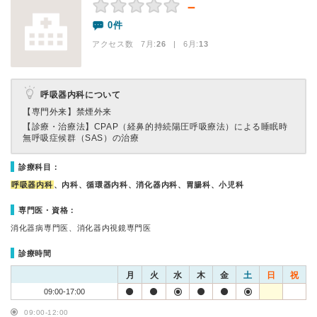
－
0件
アクセス数 7月:
26
| 6月:
13
呼吸器内科について
【専門外来】
禁煙外来
【診療・治療法】
CPAP（経鼻的持続陽圧呼吸療法）による睡眠時
無呼吸症候群（SAS）の治療
診療科目：
呼吸器内科
、内科、循環器内科、消化器内科、胃腸科、小児科
専門医・資格：
消化器病専門医、消化器内視鏡専門医
診療時間
月
火
水
木
金
土
日
祝
09:00-17:00
09:00-12:00