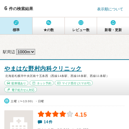
6
件の検索結果
表示順について
標準
★の数
レビュー数
新着・更新
駅周辺
やまはな野村内科クリニック
北海道札幌市中央区南十五条西（西線14条駅、西線16条駅、西線11条駅）
駐車場あり
ネット予約
マイナ受付
(スマホ可)
電子処方せん対応
土曜（〜13:00）・日曜
4.15
14件