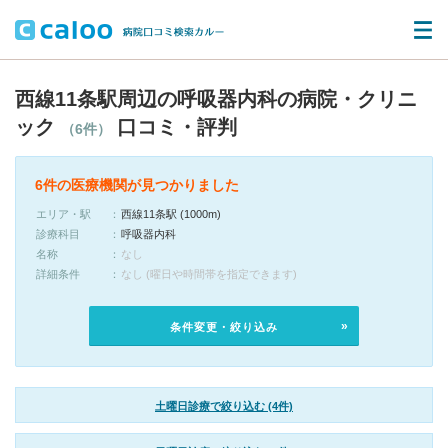
西線11条駅周辺の呼吸器内科の病院・クリニ
ック
口コミ・評判
（6件）
6件の医療機関が見つかりました
エリア・駅
西線11条駅 (1000m)
診療科目
呼吸器内科
名称
なし
詳細条件
なし (曜日や時間帯を指定できます)
条件変更・絞り込み
土曜日診療で絞り込む (4件)