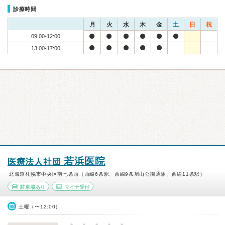
診療時間
月
火
水
木
金
土
日
祝
09:00-12:00
13:00-17:00
若浜医院
医療法人社団
北海道札幌市中央区南七条西（西線6条駅、西線9条旭山公園通駅、西線11条駅）
駐車場あり
マイナ受付
土曜（〜12:00）