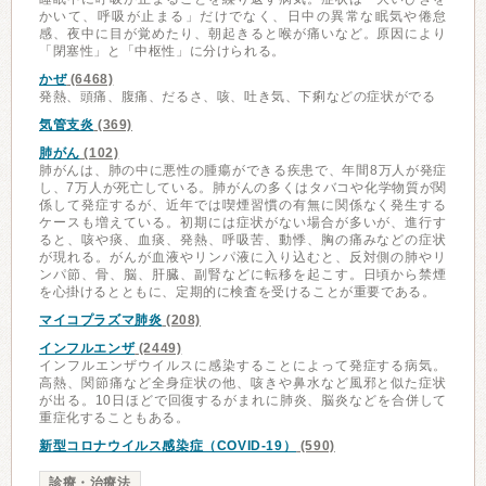
かいて、呼吸が止まる」だけでなく、日中の異常な眠気や倦怠
感、夜中に目が覚めたり、朝起きると喉が痛いなど。原因により
「閉塞性」と「中枢性」に分けられる。
かぜ
(6468)
発熱、頭痛、腹痛、だるさ、咳、吐き気、下痢などの症状がでる
気管支炎
(369)
肺がん
(102)
肺がんは、肺の中に悪性の腫瘍ができる疾患で、年間8万人が発症
し、7万人が死亡している。肺がんの多くはタバコや化学物質が関
係して発症するが、近年では喫煙習慣の有無に関係なく発生する
ケースも増えている。初期には症状がない場合が多いが、進行す
ると、咳や痰、血痰、発熱、呼吸苦、動悸、胸の痛みなどの症状
が現れる。がんが血液やリンパ液に入り込むと、反対側の肺やリ
ンパ節、骨、脳、肝臓、副腎などに転移を起こす。日頃から禁煙
を心掛けるとともに、定期的に検査を受けることが重要である。
マイコプラズマ肺炎
(208)
インフルエンザ
(2449)
インフルエンザウイルスに感染することによって発症する病気。
高熱、関節痛など全身症状の他、咳きや鼻水など風邪と似た症状
が出る。10日ほどで回復するがまれに肺炎、脳炎などを合併して
重症化することもある。
新型コロナウイルス感染症（COVID-19）
(590)
診療・治療法