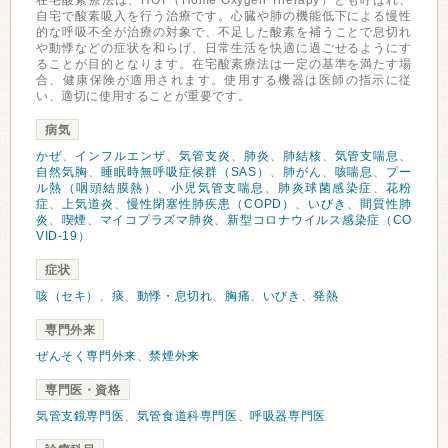
在宅酸素療法は、HOT（Home Oxygen Therapy）とも呼ばれ、
自宅で酸素吸入を行う治療です。心臓や肺の機能低下による慢性
的な呼吸不全が治療の対象で、不足した酸素を補うことで息切れ
や動悸などの症状を和らげ、日常生活を快適に過ごせるようにす
ることが目的となります。在宅酸素療法は一定の基準を満たす場
合、健康保険が適用されます。使用する機器は医師の指示に従
い、適切に使用することが重要です。
病気
かぜ
、
インフルエンザ
、
気管支炎
、
肺炎
、
肺結核
、
気管支喘息
、
自然気胸
、
睡眠時無呼吸症候群（SAS）
、
肺がん
、
咳喘息
、
プー
ル熱（咽頭結膜熱）
、
小児気管支喘息
、
肺炎球菌感染症
、
花粉
症
、
上気道炎
、
慢性閉塞性肺疾患（COPD）
、
いびき
、
間質性肺
炎
、
喫煙
、
マイコプラズマ肺炎
、
新型コロナウイルス感染症（CO
VID-19）
症状
咳（セキ）
、
痰
、
動悸・息切れ
、
胸痛
、
いびき
、
発熱
専門外来
ぜんそく専門外来
、
禁煙外来
専門医・資格
気管支鏡専門医
、
気管食道科専門医
、
呼吸器専門医