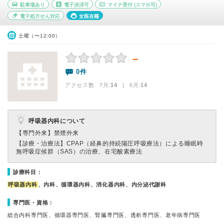
駐車場あり
電子決済可
マイナ受付
(スマホ可)
電子処方せん対応
女医在籍
土曜（〜12:00）
－
0件
アクセス数 7月:
14
| 6月:
14
呼吸器内科について
【専門外来】
禁煙外来
【診療・治療法】
CPAP（経鼻的持続陽圧呼吸療法）による睡眠時
無呼吸症候群（SAS）の治療、在宅酸素療法
診療科目：
呼吸器内科
、内科、循環器内科、消化器内科、内分泌代謝科
専門医・資格：
総合内科専門医、循環器専門医、腎臓専門医、透析専門医、老年病専門医