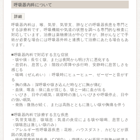
呼吸器内科について
詳細
呼吸器内科は、喉、気管、気管支、肺などの呼吸器疾患を専門と
する診療科です。呼吸機能や気道の状態を調べる専門的な検査に
対応しています。治療は薬物療法が中心ですが、肺がんなどで手
術が必要な場合には呼吸器外科と連携して治療にあたる場合もあ
ります。
■呼吸器内科で対応する主な症状
・咳や痰：長引く咳、または夜間から明け方に悪化する
・息切れ、息苦しさ：階段の昇降や歩行時、安静時に息苦しさを
感じる
・喘鳴（ぜんめい）：呼吸時にヒューヒュー、ゼーゼーと音がす
る
・胸の痛み：深呼吸や咳き込んだ時などに胸が痛む
・血痰、喀血：痰に血が混じる、咳と一緒に血が出る
・いびき、日中の眠気：就寝時の激しいいびきや呼吸停止、日中
の強い眠気
・発熱：微熱が続く、または高熱とともに激しい咳や胸痛を伴う
■呼吸器内科で診療する主な疾患
・気管支喘息、咳喘息：気道の炎症による咳や喘鳴、息苦しさ
（咳喘息は激しい咳のみ）
・アレルギー性呼吸器疾患：花粉、ハウスダスト、カビなどが原
因の気道炎症
・慢性閉塞性肺疾患（COPD）：喫煙などが原因で肺胞が破壊さ