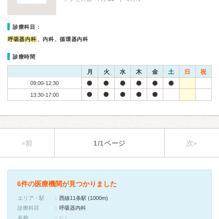
診療科目：
呼吸器内科
、内科、循環器内科
診療時間
月
火
水
木
金
土
日
祝
09:00-12:30
13:30-17:00
«前
1/1ページ
次»
6件の医療機関が見つかりました
エリア・駅
西線11条駅 (1000m)
診療科目
呼吸器内科
名称
なし