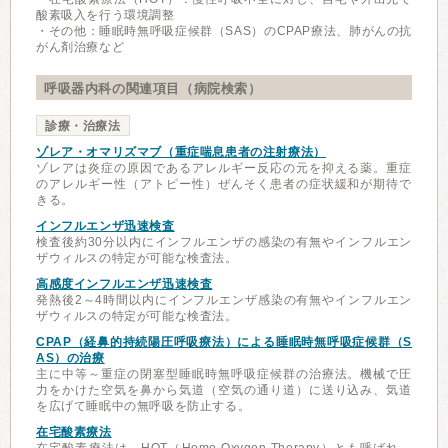
酸素吸入を行う環境調整
・その他：睡眠時無呼吸症候群（SAS）のCPAP療法、肺がんの抗
がん剤治療など
呼吸器内科の関連項目（病院検索）
診療・治療法
ゾレア・オマリズマブ（重症喘息患者の注射療法）
ゾレアは炎症の原因であるアレルギー反応の元を抑える薬。重症
のアレルギー性（アトピー性）ぜんそく患者の症状緩和が期待で
きる。
インフルエンザ迅速検査
検査後約30分以内にインフルエンザの感染の有無やインフルエン
ザウィルスの特定が可能な検査法。
高感度インフルエンザ迅速検査
発熱後2～4時間以内にインフルエンザ感染の有無やインフルエン
ザウィルスの特定が可能な検査法。
CPAP（経鼻的持続陽圧呼吸療法）による睡眠時無呼吸症候群（S
AS）の治療
主に中等～重症の閉塞型睡眠時無呼吸症候群の治療法。機械で圧
力をかけた空気を鼻から気道（空気の通り道）に送り込み、気道
を広げて睡眠中の無呼吸を防止する。
在宅酸素療法