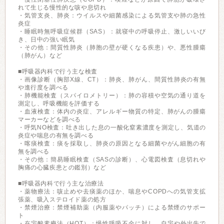
れて生じる慢性的な咳や息切れ
・気管支炎、肺炎：ウイルスや細菌感染による気管支や肺の急性
炎症
・睡眠時無呼吸症候群（SAS）：就寝中の呼吸停止、激しいいび
き、日中の強い眠気
・その他：間質性肺炎（肺胞の壁が硬くなる疾患）や、悪性腫瘍
（肺がん）など
■呼吸器内科で行う主な検査
・画像診断（胸部X線、CT）：肺炎、肺がん、間質性肺炎の有無
や進行度を調べる
・肺機能検査（スパイロメトリー）：肺の容積や空気の通り道を
測定し、呼吸機能を評価する
・血液検査：体内の炎症、アレルギー物質の特定、肺がんの腫瘍
マーカーなどを調べる
・呼気NO検査：吐き出した息の一酸化窒素濃度を測定し、気道の
炎症や喘息の有無を調べる
・喀痰検査：痰を採取し、肺炎の原因となる細菌やがん細胞の有
無を調べる
・その他：簡易睡眠検査（SASの診断）、心電図検査（息切れや
胸痛の心臓疾患との鑑別）など
■呼吸器内科で行う主な治療法
・薬物療法：咳止めや去痰薬のほか、喘息やCOPDへの気管支拡
張薬、吸入ステロイド薬の処方
・禁煙治療：禁煙補助薬（内服薬やパッチ）による禁煙のサポー
ト
・在宅酸素療法（HOT）：慢性呼吸不全に対し、自宅や外出先で