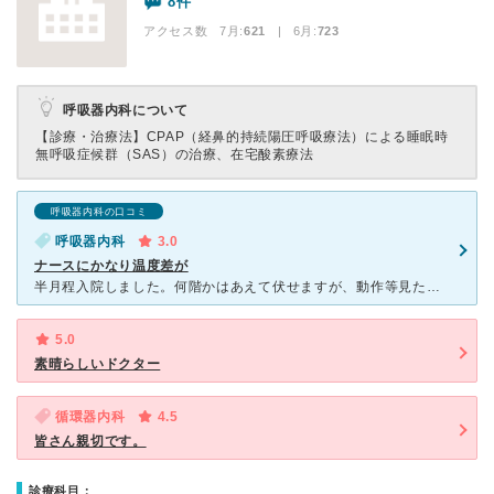
8件
アクセス数 7月:
621
| 6月:
723
呼吸器内科について
【診療・治療法】
CPAP（経鼻的持続陽圧呼吸療法）による睡眠時
無呼吸症候群（SAS）の治療、在宅酸素療法
呼吸器内科の口コミ
呼吸器内科
3.0
ナースにかなり温度差が
半月程入院しました。何階かはあえて伏せますが、動作等見た感じ新人プラスアルファという印象でした。投薬は忘れる。他の人の薬を間違えて持ってきて気づかず立ち去る。夜中３時頃長々と患者と通常の声で話して安眠
5.0
素晴らしいドクター
循環器内科
4.5
皆さん親切です。
診療科目：