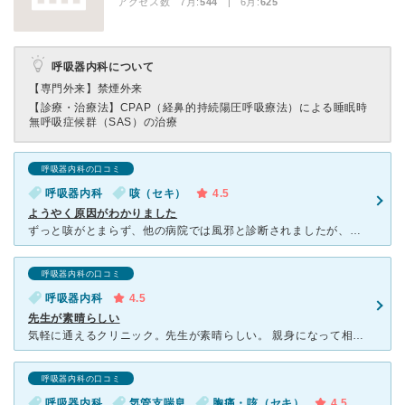
アクセス数 7月:
544
| 6月:
625
呼吸器内科について
【専門外来】
禁煙外来
【診療・治療法】
CPAP（経鼻的持続陽圧呼吸療法）による睡眠時
無呼吸症候群（SAS）の治療
呼吸器内科の口コミ
呼吸器内科
咳（セキ）
4.5
ようやく原因がわかりました
ずっと咳がとまらず、他の病院では風邪と診断されましたが、その後も1週間以上咳がとまらず、よくなるどころか酷くなっていき、藁にもすがる思いで口コミが良かったこちらのクリニックに伺いました。とても綺麗な病
呼吸器内科の口コミ
呼吸器内科
4.5
先生が素晴らしい
気軽に通えるクリニック。先生が素晴らしい。 親身になって相談にのってもらえる。余計なことはしない。必要なものを必要なだけ。 また何かあったら通院したい！ そう思わせてくれる数少ないクリニック。貴
呼吸器内科の口コミ
呼吸器内科
気管支喘息
胸痛・咳（セキ）
4.5