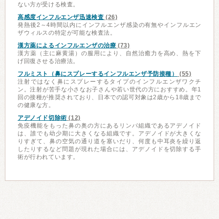
ない方が受ける検査。
高感度インフルエンザ迅速検査
(26)
発熱後2～4時間以内にインフルエンザ感染の有無やインフルエン
ザウィルスの特定が可能な検査法。
漢方薬によるインフルエンザの治療
(73)
漢方薬（主に麻黄湯）の服用により、自然治癒力を高め、熱を下
げ回復させる治療法。
フルミスト（鼻にスプレーするインフルエンザ予防接種）
(55)
注射ではなく鼻にスプレーするタイプのインフルエンザワクチ
ン。注射が苦手な小さなお子さんや若い世代の方におすすめ。年1
回の接種が推奨されており、日本での認可対象は2歳から18歳まで
の健康な方。
アデノイド切除術
(12)
免疫機能をもった鼻の奥の方にあるリンパ組織であるアデノイド
は、誰でも幼少期に大きくなる組織です。アデノイドが大きくな
りすぎて、鼻の空気の通り道を塞いだり、何度も中耳炎を繰り返
したりするなど問題が現れた場合には、アデノイドを切除する手
術が行われています。