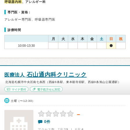
呼吸器内科
、アレルギー科
専門医・資格：
アレルギー専門医、呼吸器専門医
診療時間
月
火
水
木
金
土
日
祝
10:00-13:30
石山通内科クリニック
医療法人
北海道札幌市中央区南七条西（西線6条駅、東本願寺前駅、西線9条旭山公園通駅）
マイナ受付
電子処方せん対応
土曜（〜12:30）
－
0件
アクセス数 7月:
19
| 6月:
4