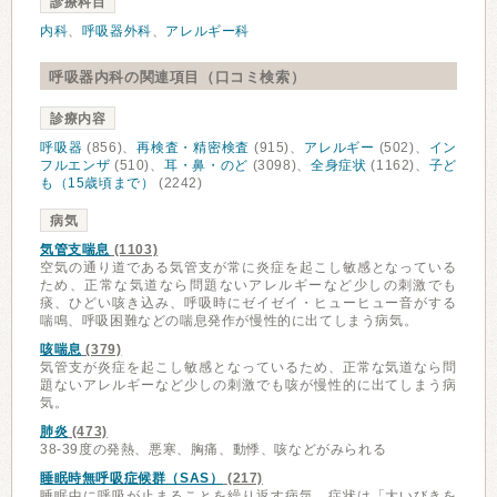
診療科目
内科
、
呼吸器外科
、
アレルギー科
呼吸器内科の関連項目（口コミ検索）
診療内容
呼吸器
(856)、
再検査・精密検査
(915)、
アレルギー
(502)、
イン
フルエンザ
(510)、
耳・鼻・のど
(3098)、
全身症状
(1162)、
子ど
も（15歳頃まで）
(2242)
病気
気管支喘息
(1103)
空気の通り道である気管支が常に炎症を起こし敏感となっている
ため、正常な気道なら問題ないアレルギーなど少しの刺激でも
痰、ひどい咳き込み、呼吸時にゼイゼイ・ヒューヒュー音がする
喘鳴、呼吸困難などの喘息発作が慢性的に出てしまう病気。
咳喘息
(379)
気管支が炎症を起こし敏感となっているため、正常な気道なら問
題ないアレルギーなど少しの刺激でも咳が慢性的に出てしまう病
気。
肺炎
(473)
38-39度の発熱、悪寒、胸痛、動悸、咳などがみられる
睡眠時無呼吸症候群（SAS）
(217)
睡眠中に呼吸が止まることを繰り返す病気。症状は「大いびきを