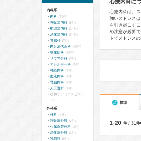
心療内科に
内科系
心療内科は、ス
内科
(75件)
強いストレスは
呼吸器内科
(8件)
を引き起こすこ
循環器内科
(14件)
め注意が必要で
消化器内科
(24件)
トでストレスの
胃腸科
(7件)
内分泌代謝科
(10件)
糖尿病科
(10件)
リウマチ科
(6件)
アレルギー科
(5件)
神経内科
(1件)
血液内科
(1件)
腎臓内科
(3件)
人工透析
(3件)
緩和ケア（ホスピス）
(0)
標準
外科系
外科
(8件)
呼吸器外科
(3件)
1-20
件 / 31
心臓血管外科
(2件)
消化器外科
(1件)
乳腺科
(5件)