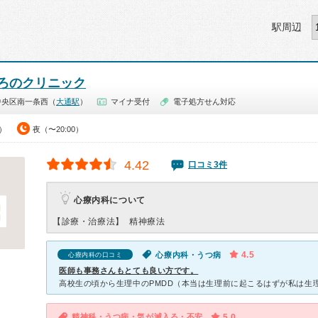
駅周辺
ろのクリニック
中央区南一条西（
大通駅
）
マイナ受付
電子処方せん対応
0）
夜（〜20:00）
4.42
口コミ3件
心療内科について
【診療・治療法】
精神療法
4.5
心療内科・うつ病
心療内科の口コミ
医師も事務さんもとても良い方です。
精神科・うつ病・気が滅入る・不安
5.0