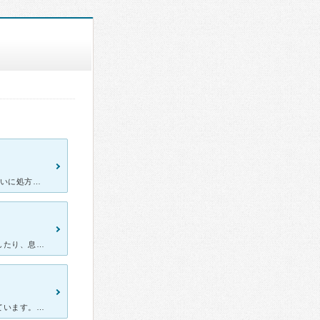
抗うつ剤、睡眠薬を３年以上、今、調べると、1日の投薬限度量いっぱいに処方され、改善も無く、転々と病院巡りをしていました。 10院以上を周りましたが、『他院の前歴がある者は新規不可」「集団生活を半年以
職場のパワハラに耐えてきましたが、朝出勤しようとすると吐き気がしたり、息苦しくなりました。また、急に涙が出てくるようになり受診することにしました。 先生からは我慢や頑張りすぎた時におこる脳の反応につ
こちらの先生には半年ほどお世話になりました。先生には大変感謝しています。 私の場合、ストレスフルな状況が続き、動悸やけだるさが気になり、「うつ」かなと思って受診しました。 結論から言えば、「貧