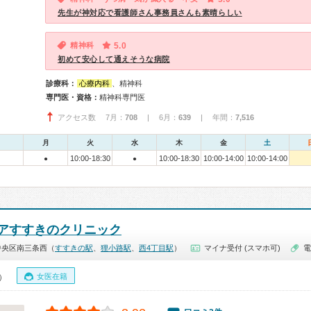
先生が神対応で看護師さん事務員さんも素晴らしい
精神科
5.0
初めて安心して通えそうな病院
診療科：
心療内科
、精神科
専門医・資格：
精神科専門医
アクセス数 7月：
708
| 6月：
639
| 年間：
7,516
月
火
水
木
金
土
10:00-18:30
10:00-18:30
10:00-14:00
10:00-14:00
●
●
アすすきのクリニック
中央区南三条西（
すすきの駅
、
狸小路駅
、
西4丁目駅
）
マイナ受付 (スマホ可)
電
女医在籍
0）