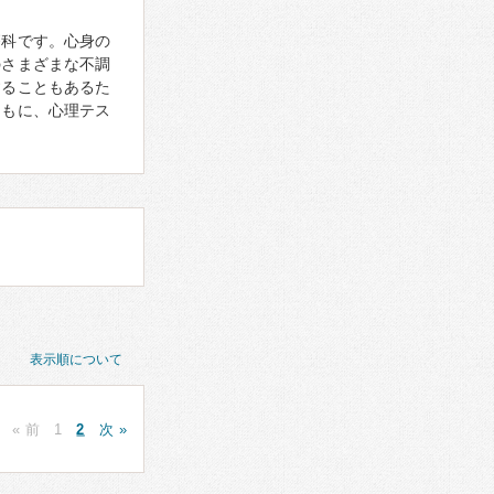
療科です。心身の
のさまざまな不調
することもあるた
ともに、心理テス
表示順について
« 前
1
2
次 »