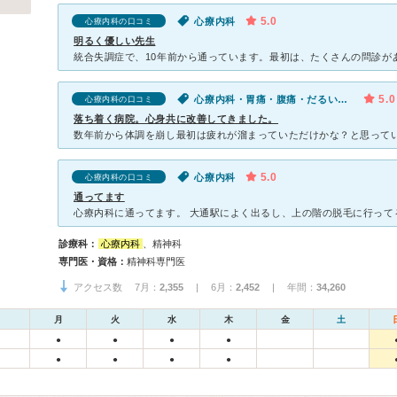
5.0
心療内科
心療内科の口コミ
明るく優しい先生
5.0
心療内科・胃痛・腹痛・だるい・冷え・動悸・息切れ・体調不良・気が滅入る・不安・ストレス
心療内科の口コミ
落ち着く病院。心身共に改善してきました。
5.0
心療内科
心療内科の口コミ
通ってます
診療科：
心療内科
、精神科
専門医・資格：
精神科専門医
アクセス数 7月：
2,355
| 6月：
2,452
| 年間：
34,260
月
火
水
木
金
土
●
●
●
●
●
●
●
●