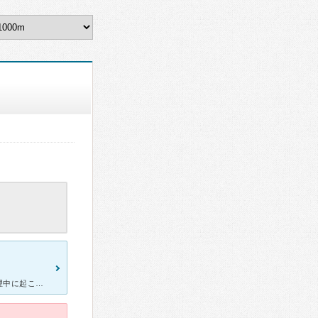
高校生の頃から生理中のPMDD（本当は生理前に起こるはずが私は生理中に起こります）で悩んでいて、高校生の時は登校しようとしたら涙が止まらなくなったり、学校に着いてから教室に行くのが嫌で結局帰ってしまっ