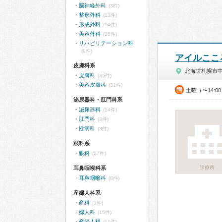
脳神経外科
(3件)
整形外科
(13件)
形成外科
(14件)
美容外科
(26件)
リハビリテーション科
(9件)
アイルここ
皮膚科系
北海道札幌市
皮膚科
(35件)
美容皮膚科
(31件)
土曜（〜14:0
泌尿器科・肛門科系
泌尿器科
(14件)
肛門科
(3件)
性病科
(3件)
眼科系
眼科
(27件)
診療所
耳鼻咽喉科系
耳鼻咽喉科
(8件)
産婦人科系
産科
(3件)
婦人科
(15件)
産婦人科
(11件)