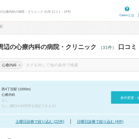
辺の心療内科の病院・クリニック 31件 口コミ・評判
Calooとは
駅
周辺の心療内科の病院・クリニック
口コミ
（31件）
×
心療内科
西4丁目駅 (1000m)
心療内科
条件変更・
なし
なし (曜日や時間帯を指定できます)
土曜日診療で絞り込む (22件)
日曜日診療で絞り込む (4件)