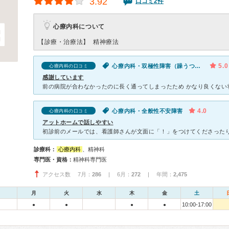
3.92
口コミ2件
心療内科について
【診療・治療法】
精神療法
5.0
心療内科・双極性障害（躁うつ病）
心療内科の口コミ
感謝しています
4.0
心療内科・全般性不安障害
心療内科の口コミ
アットホームで話しやすい
診療科：
心療内科
、精神科
専門医・資格：
精神科専門医
アクセス数 7月：
286
| 6月：
272
| 年間：
2,475
月
火
水
木
金
土
10:00-17:00
●
●
●
●