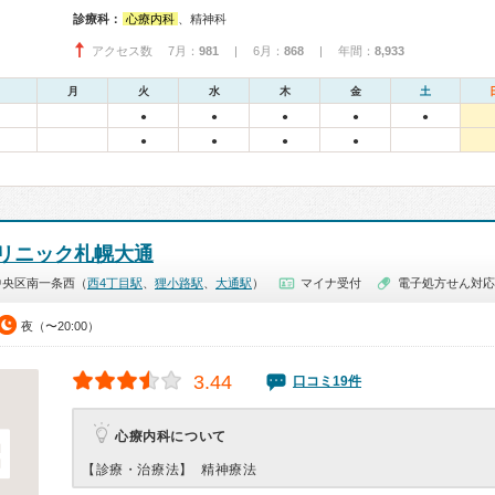
診療科：
心療内科
、精神科
アクセス数 7月：
981
| 6月：
868
| 年間：
8,933
月
火
水
木
金
土
●
●
●
●
●
●
●
●
●
リニック札幌大通
中央区南一条西（
西4丁目駅
、
狸小路駅
、
大通駅
）
マイナ受付
電子処方せん対応
夜（〜20:00）
3.44
口コミ19件
心療内科について
【診療・治療法】
精神療法