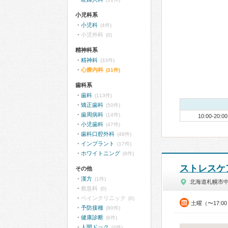
小児科系
小児科
(4件)
小児外科
(0)
精神科系
精神科
(33件)
心療内科
(31件)
歯科系
歯科
(113件)
矯正歯科
(50件)
歯周病科
(14件)
10:00-20:00
小児歯科
(47件)
歯科口腔外科
(48件)
インプラント
(17件)
ホワイトニング
(8件)
ストレスケ
その他
漢方
(1件)
北海道札幌市
救急科
(0)
ペインクリニック
(0)
土曜（〜17:0
予防接種
(80件)
健康診断
(6件)
人間ドック
(4件)