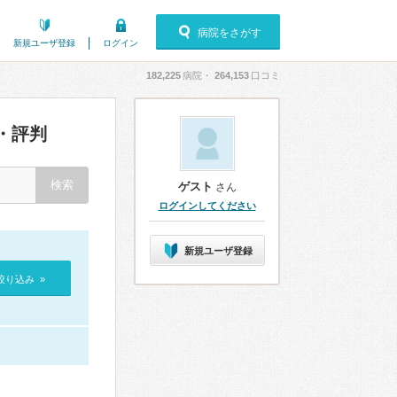
病院をさがす
新規ユーザ登録
ログイン
182,225
病院・
264,153
口コミ
・評判
ゲスト
さん
ログインしてください
新規ユーザ登録
絞り込み »