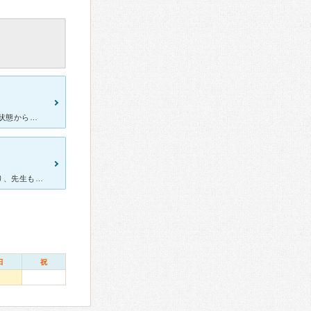
前の病院が合わなかったのに長く通ってしまったため かなり良くない状態からスタートでした。 院長先生ですが、とても丁寧に真っ直ぐに（あまりないけど）少し長めのお話がある時でも向き合って下さいます。
初診前のメールでは、看護師さんが文面に「！」をつけてくださったり、先生も白衣を着ておらず、内装もカフェのようにオシャレで、それだけでも気を張る必要がなく、初めて行ってもとても気持ちが楽になります。
日
祝