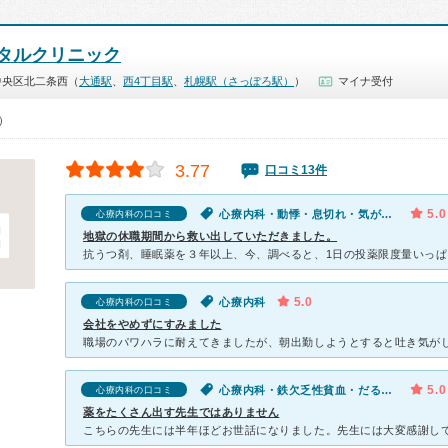
タルクリニック
中央区北二条西（
大通駅
、
西4丁目駅
、
札幌駅（さっぽろ駅）
）
マイナ受付
0）
3.77
口コミ13件
5.0
心療内科・動悸・息切れ・気が滅入る・不安・気分が異常に高揚している
心療内科の口コミ
地獄の休職期間から救い出していただきました。
5.0
心療内科
心療内科の口コミ
会社をやめずにすみました
5.0
心療内科・鉄欠乏性貧血・だるい・動悸・息切れ
心療内科の口コミ
薬をたくさん出す先生ではありません