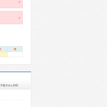
日
祝
子処方せん対応