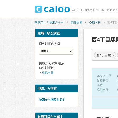
病院口コミ検索カルー - 西4丁目駅周
病院口コミ検索カルー
病院検索
心療内科
西4丁目
距離・駅を変更
西4丁目駅
西4丁目駅周辺
×
西4丁目駅
路線から駅を選ぶ
西4丁目駅
札幌市電
エリア・駅
診療科目
名称
地図から検索
詳細条件
地図から病院を探す
診療科目から探す