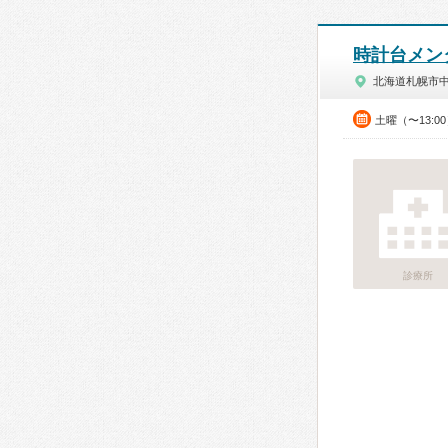
時計台メン
北海道札幌市
土曜（〜13:0
診療所