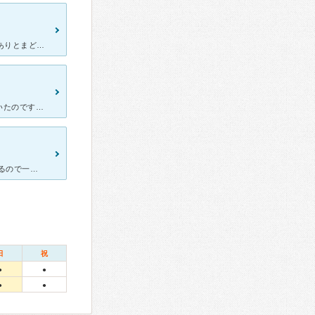
統合失調症で、10年前から通っています。最初は、たくさんの問診がありとまどいましたが。先生は、若くててきぱきしているところもありますが、会話が適格で薬もぴったりと出してくれます。性格は、明るく、優しい
数年前から体調を崩し最初は疲れが溜まっていただけかな？と思っていたのですが最終的には仕事を辞めるところまでになってしまいました。 見た目は普通に元気そうに見えるので同僚や家族にも誰にも理解してもらえ
心療内科に通ってます。 大通駅によく出るし、上の階の脱毛に行ってるので一緒の日に予約の電話してます。 美容室もあるみたいでいろいろ入ってるビルです。 病院の待ち時間には１階にある喫煙室に行ってま
日
祝
●
●
●
●