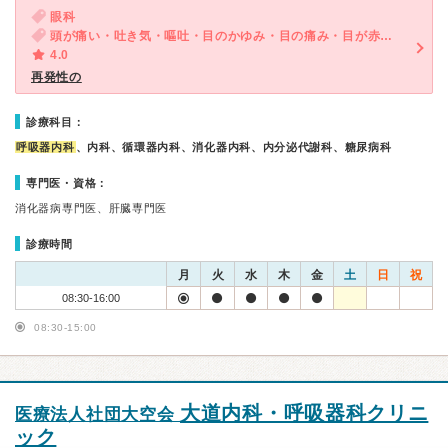
眼科
頭が痛い・吐き気・嘔吐・目のかゆみ・目の痛み・目が赤い・涙が出る・目がチラチラする
4.0
再発性の
診療科目：
呼吸器内科
、内科、循環器内科、消化器内科、内分泌代謝科、糖尿病科
専門医・資格：
消化器病専門医、肝臓専門医
診療時間
月
火
水
木
金
土
日
祝
08:30-16:00
08:30-15:00
大道内科・呼吸器科クリニ
医療法人社団大空会
ック