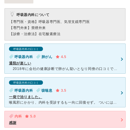
呼吸器内科について
【専門医・資格】
呼吸器専門医、気管支鏡専門医
【専門外来】
禁煙外来
【診療・治療法】
在宅酸素療法
呼吸器内科の口コミ
呼吸器内科
肺がん
4.5
通院が楽しい
2018年に会社の健康診断で肺がん疑いとなり同僚の口コミでこちらを受診。二度の通院・一泊入院での生検・日帰りでの全身PET-CTと頭部MRI検査を経て、結果は脳転移があったため肺腺がんステージⅣの診
呼吸器内科の口コミ
呼吸器内科
咳喘息
3.5
一発で治りました。
喉風邪にかかり、内科を受診するも一向に回復せず。 ついには、寝られないほどの咳が現れ、これはきっと喘息だと思い、専門医院であるここを受診。 喘息の検査を一通り行い、確定ではないものの偽陽性となって
内科
5.0
感謝