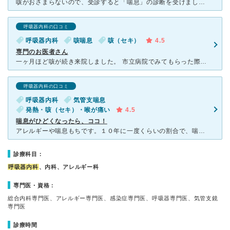
咳がおさまらないので、受診すると「喘息」の診断を受けました 先生が喘息の原因や治療方法についてとても詳しく丁寧に教えていただき、喘息治療に前向きに取り組んでいます！ 他のクリニックにはできないよう
呼吸器内科の口コミ
呼吸器内科
咳喘息
咳（セキ）
4.5
専門のお医者さん
一ヶ月ほど咳が続き来院しました。 市立病院でみてもらった際は、3時間待った上気のせいと言われ咳どめをもらいましたが一向に治らずでした。いつまで続くのか不安を抱えていた中で受診し、咳喘息はすぐ治る
呼吸器内科の口コミ
呼吸器内科
気管支喘息
発熱・咳（セキ）・喉が痛い
4.5
喘息がひどくなったら、ココ！
アレルギーや喘息もちです。１０年に一度くらいの割合で、喘息がどうしようもなく悪化した場合は、大道先生を頼ります。 他の病院の診断や薬では、調整できないときに、最後の砦のような存在です。 こちら
診療科目：
呼吸器内科
、内科、アレルギー科
専門医・資格：
総合内科専門医、アレルギー専門医、感染症専門医、呼吸器専門医、気管支鏡
専門医
診療時間