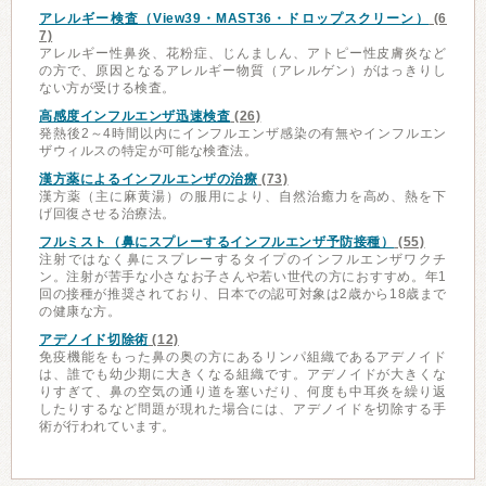
アレルギー検査（View39・MAST36・ドロップスクリーン）
(6
7)
アレルギー性鼻炎、花粉症、じんましん、アトピー性皮膚炎など
の方で、原因となるアレルギー物質（アレルゲン）がはっきりし
ない方が受ける検査。
高感度インフルエンザ迅速検査
(26)
発熱後2～4時間以内にインフルエンザ感染の有無やインフルエン
ザウィルスの特定が可能な検査法。
漢方薬によるインフルエンザの治療
(73)
漢方薬（主に麻黄湯）の服用により、自然治癒力を高め、熱を下
げ回復させる治療法。
フルミスト（鼻にスプレーするインフルエンザ予防接種）
(55)
注射ではなく鼻にスプレーするタイプのインフルエンザワクチ
ン。注射が苦手な小さなお子さんや若い世代の方におすすめ。年1
回の接種が推奨されており、日本での認可対象は2歳から18歳まで
の健康な方。
アデノイド切除術
(12)
免疫機能をもった鼻の奥の方にあるリンパ組織であるアデノイド
は、誰でも幼少期に大きくなる組織です。アデノイドが大きくな
りすぎて、鼻の空気の通り道を塞いだり、何度も中耳炎を繰り返
したりするなど問題が現れた場合には、アデノイドを切除する手
術が行われています。