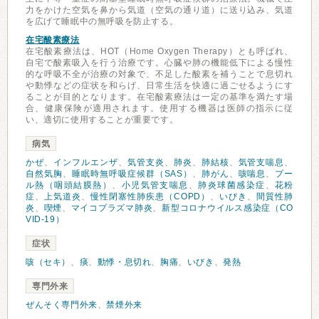
力をかけた空気を鼻から気道（空気の通り道）に送り込み、気道
を広げて睡眠中の無呼吸を防止する。
在宅酸素療法
在宅酸素療法は、HOT（Home Oxygen Therapy）とも呼ばれ、
自宅で酸素吸入を行う治療です。心臓や肺の機能低下による慢性
的な呼吸不全が治療の対象で、不足した酸素を補うことで息切れ
や動悸などの症状を和らげ、日常生活を快適に過ごせるようにす
ることが目的となります。在宅酸素療法は一定の基準を満たす場
合、健康保険が適用されます。使用する機器は医師の指示に従
い、適切に使用することが重要です。
病気
かぜ
、
インフルエンザ
、
気管支炎
、
肺炎
、
肺結核
、
気管支喘息
、
自然気胸
、
睡眠時無呼吸症候群（SAS）
、
肺がん
、
咳喘息
、
プー
ル熱（咽頭結膜熱）
、
小児気管支喘息
、
肺炎球菌感染症
、
花粉
症
、
上気道炎
、
慢性閉塞性肺疾患（COPD）
、
いびき
、
間質性肺
炎
、
喫煙
、
マイコプラズマ肺炎
、
新型コロナウイルス感染症（CO
VID-19）
症状
咳（セキ）
、
痰
、
動悸・息切れ
、
胸痛
、
いびき
、
発熱
専門外来
ぜんそく専門外来
、
禁煙外来