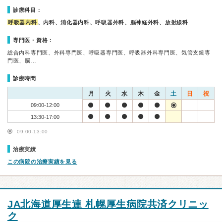
診療科目：
呼吸器内科
、内科、消化器内科、呼吸器外科、脳神経外科、放射線科
専門医・資格：
総合内科専門医、外科専門医、呼吸器専門医、呼吸器外科専門医、気管支鏡専
門医、脳…
診療時間
月
火
水
木
金
土
日
祝
09:00-12:00
13:30-17:00
09:00-13:00
治療実績
この病院の治療実績を見る
JA北海道厚生連 札幌厚生病院共済クリニッ
ク