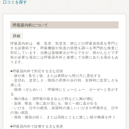
口コミを探す
呼吸器内科について
詳細
呼吸器内科は、喉、気管、気管支、肺などの呼吸器疾患を専門と
する診療科です。呼吸機能や気道の状態を調べる専門的な検査に
対応しています。治療は薬物療法が中心ですが、肺がんなどで手
術が必要な場合には呼吸器外科と連携して治療にあたる場合もあ
ります。
■呼吸器内科で対応する主な症状
・咳や痰：長引く咳、または夜間から明け方に悪化する
・息切れ、息苦しさ：階段の昇降や歩行時、安静時に息苦しさを
感じる
・喘鳴（ぜんめい）：呼吸時にヒューヒュー、ゼーゼーと音がす
る
・胸の痛み：深呼吸や咳き込んだ時などに胸が痛む
・血痰、喀血：痰に血が混じる、咳と一緒に血が出る
・いびき、日中の眠気：就寝時の激しいいびきや呼吸停止、日中
の強い眠気
・発熱：微熱が続く、または高熱とともに激しい咳や胸痛を伴う
■呼吸器内科で診療する主な疾患