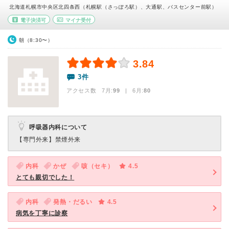
北海道札幌市中央区北四条西（札幌駅（さっぽろ駅）、大通駅、バスセンター前駅）
電子決済可
マイナ受付
朝（8:30〜）
3.84
3件
アクセス数 7月:
99
| 6月:
80
呼吸器内科について
【専門外来】
禁煙外来
内科
かぜ
咳（セキ）
4.5
とても親切でした！
内科
発熱・だるい
4.5
病気を丁寧に診察