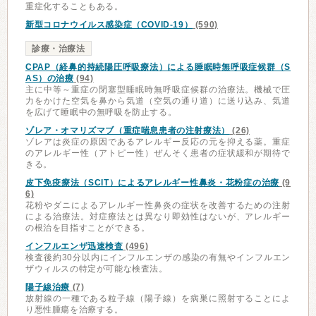
重症化することもある。
新型コロナウイルス感染症（COVID-19）
(590)
診療・治療法
CPAP（経鼻的持続陽圧呼吸療法）による睡眠時無呼吸症候群（S
AS）の治療
(94)
主に中等～重症の閉塞型睡眠時無呼吸症候群の治療法。機械で圧
力をかけた空気を鼻から気道（空気の通り道）に送り込み、気道
を広げて睡眠中の無呼吸を防止する。
ゾレア・オマリズマブ（重症喘息患者の注射療法）
(26)
ゾレアは炎症の原因であるアレルギー反応の元を抑える薬。重症
のアレルギー性（アトピー性）ぜんそく患者の症状緩和が期待で
きる。
皮下免疫療法（SCIT）によるアレルギー性鼻炎・花粉症の治療
(9
6)
花粉やダニによるアレルギー性鼻炎の症状を改善するための注射
による治療法。対症療法とは異なり即効性はないが、アレルギー
の根治を目指すことができる。
インフルエンザ迅速検査
(496)
検査後約30分以内にインフルエンザの感染の有無やインフルエン
ザウィルスの特定が可能な検査法。
陽子線治療
(7)
放射線の一種である粒子線（陽子線）を病巣に照射することによ
り悪性腫瘍を治療する。