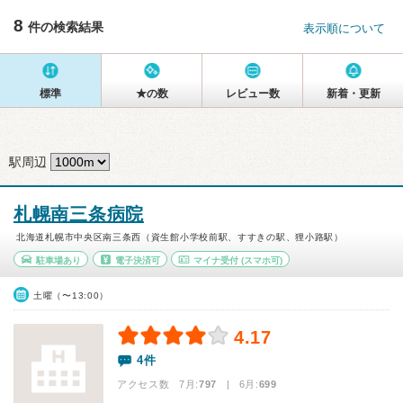
8
件の検索結果
表示順について
標準
★の数
レビュー数
新着・更新
駅周辺
札幌南三条病院
北海道札幌市中央区南三条西（資生館小学校前駅、すすきの駅、狸小路駅）
駐車場あり
電子決済可
マイナ受付
(スマホ可)
土曜（〜13:00）
4.17
4件
アクセス数 7月:
797
| 6月:
699