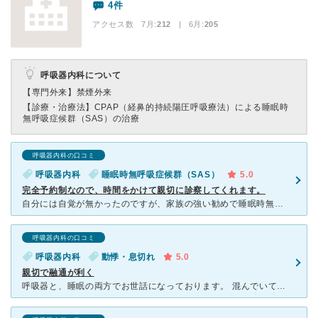
4件
アクセス数 7月:
212
| 6月:
205
呼吸器内科について
【専門外来】
禁煙外来
【診療・治療法】
CPAP（経鼻的持続陽圧呼吸療法）による睡眠時
無呼吸症候群（SAS）の治療
呼吸器内科の口コミ
呼吸器内科
睡眠時無呼吸症候群（SAS）
5.0
完全予約制なので、時間をかけて親切に診察してくれます。
自分には自覚が無かったのですが、家族の強い勧めで睡眠時無呼吸症候群の検査を受けるのに受診しました（身長１７０Cm、体重５８Kgの中年男性です）。 予約制なのと、睡眠時無呼吸症候群の専門医だけあっ
呼吸器内科の口コミ
呼吸器内科
動悸・息切れ
5.0
親切で融通が利く
呼吸器と、睡眠の両方でお世話になっております。 混んでいても柔軟に対応してくれます。 診察は図解を見せてくれながらわかりやすく説明してくれます。 薬についても身体に合うものを相談に乗ってくれ