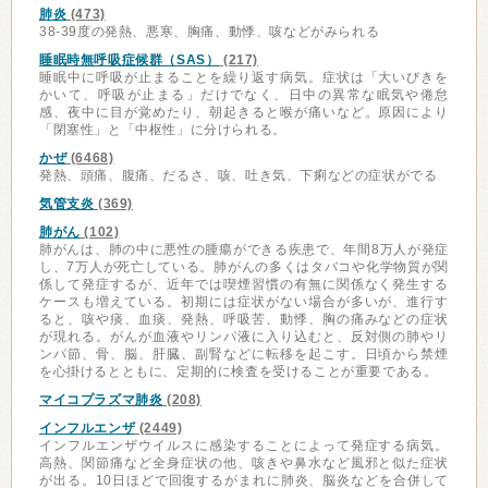
肺炎
(473)
38-39度の発熱、悪寒、胸痛、動悸、咳などがみられる
睡眠時無呼吸症候群（SAS）
(217)
睡眠中に呼吸が止まることを繰り返す病気。症状は「大いびきを
かいて、呼吸が止まる」だけでなく、日中の異常な眠気や倦怠
感、夜中に目が覚めたり、朝起きると喉が痛いなど。原因により
「閉塞性」と「中枢性」に分けられる。
かぜ
(6468)
発熱、頭痛、腹痛、だるさ、咳、吐き気、下痢などの症状がでる
気管支炎
(369)
肺がん
(102)
肺がんは、肺の中に悪性の腫瘍ができる疾患で、年間8万人が発症
し、7万人が死亡している。肺がんの多くはタバコや化学物質が関
係して発症するが、近年では喫煙習慣の有無に関係なく発生する
ケースも増えている。初期には症状がない場合が多いが、進行す
ると、咳や痰、血痰、発熱、呼吸苦、動悸、胸の痛みなどの症状
が現れる。がんが血液やリンパ液に入り込むと、反対側の肺やリ
ンパ節、骨、脳、肝臓、副腎などに転移を起こす。日頃から禁煙
を心掛けるとともに、定期的に検査を受けることが重要である。
マイコプラズマ肺炎
(208)
インフルエンザ
(2449)
インフルエンザウイルスに感染することによって発症する病気。
高熱、関節痛など全身症状の他、咳きや鼻水など風邪と似た症状
が出る。10日ほどで回復するがまれに肺炎、脳炎などを合併して