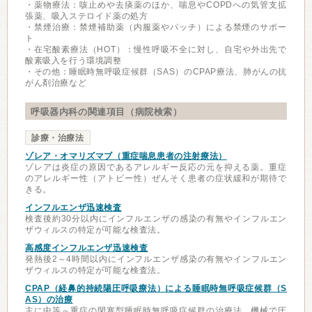
・薬物療法：咳止めや去痰薬のほか、喘息やCOPDへの気管支拡
張薬、吸入ステロイド薬の処方
・禁煙治療：禁煙補助薬（内服薬やパッチ）による禁煙のサポー
ト
・在宅酸素療法（HOT）：慢性呼吸不全に対し、自宅や外出先で
酸素吸入を行う環境調整
・その他：睡眠時無呼吸症候群（SAS）のCPAP療法、肺がんの抗
がん剤治療など
呼吸器内科の関連項目（病院検索）
診療・治療法
ゾレア・オマリズマブ（重症喘息患者の注射療法）
ゾレアは炎症の原因であるアレルギー反応の元を抑える薬。重症
のアレルギー性（アトピー性）ぜんそく患者の症状緩和が期待で
きる。
インフルエンザ迅速検査
検査後約30分以内にインフルエンザの感染の有無やインフルエン
ザウィルスの特定が可能な検査法。
高感度インフルエンザ迅速検査
発熱後2～4時間以内にインフルエンザ感染の有無やインフルエン
ザウィルスの特定が可能な検査法。
CPAP（経鼻的持続陽圧呼吸療法）による睡眠時無呼吸症候群（S
AS）の治療
主に中等～重症の閉塞型睡眠時無呼吸症候群の治療法。機械で圧