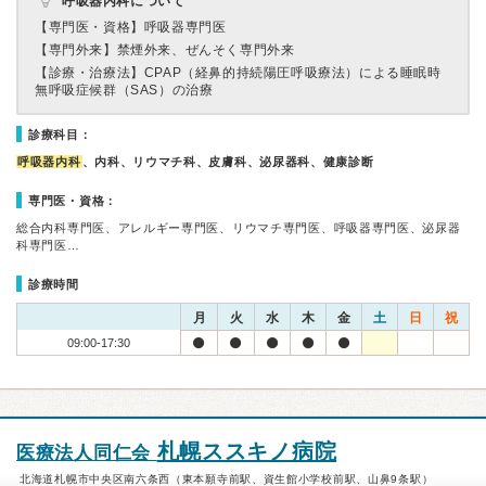
呼吸器内科について
【専門医・資格】
呼吸器専門医
【専門外来】
禁煙外来、ぜんそく専門外来
【診療・治療法】
CPAP（経鼻的持続陽圧呼吸療法）による睡眠時
無呼吸症候群（SAS）の治療
診療科目：
呼吸器内科
、内科、リウマチ科、皮膚科、泌尿器科、健康診断
専門医・資格：
総合内科専門医、アレルギー専門医、リウマチ専門医、呼吸器専門医、泌尿器
科専門医…
診療時間
月
火
水
木
金
土
日
祝
09:00-17:30
札幌ススキノ病院
医療法人同仁会
北海道札幌市中央区南六条西（東本願寺前駅、資生館小学校前駅、山鼻9条駅）