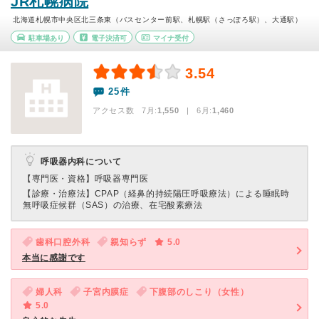
JR札幌病院
北海道札幌市中央区北三条東（バスセンター前駅、札幌駅（さっぽろ駅）、大通駅）
駐車場あり
電子決済可
マイナ受付
3.54
25件
アクセス数 7月:
1,550
| 6月:
1,460
呼吸器内科について
【専門医・資格】
呼吸器専門医
【診療・治療法】
CPAP（経鼻的持続陽圧呼吸療法）による睡眠時
無呼吸症候群（SAS）の治療、在宅酸素療法
歯科口腔外科
親知らず
5.0
本当に感謝です
婦人科
子宮内膜症
下腹部のしこり（女性）
5.0