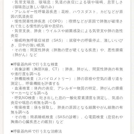
・気管支喘息、咳喘息：気道の炎症による咳や喘鳴、息苦しさ
（咳喘息は激しい咳のみ）
・アレルギー性呼吸器疾患：花粉、ハウスダスト、カビなどが原
因の気道炎症
・慢性閉塞性肺疾患（COPD）：喫煙などが原因で肺胞が破壊さ
れて生じる慢性的な咳や息切れ
・気管支炎、肺炎：ウイルスや細菌感染による気管支や肺の急性
炎症
・睡眠時無呼吸症候群（SAS）：就寝中の呼吸停止、激しいいび
き、日中の強い眠気
・その他：間質性肺炎（肺胞の壁が硬くなる疾患）や、悪性腫瘍
（肺がん）など
■呼吸器内科で行う主な検査
・画像診断（胸部X線、CT）：肺炎、肺がん、間質性肺炎の有無
や進行度を調べる
・肺機能検査（スパイロメトリー）：肺の容積や空気の通り道を
測定し、呼吸機能を評価する
・血液検査：体内の炎症、アレルギー物質の特定、肺がんの腫瘍
マーカーなどを調べる
・呼気NO検査：吐き出した息の一酸化窒素濃度を測定し、気道の
炎症や喘息の有無を調べる
・喀痰検査：痰を採取し、肺炎の原因となる細菌やがん細胞の有
無を調べる
・その他：簡易睡眠検査（SASの診断）、心電図検査（息切れや
胸痛の心臓疾患との鑑別）など
■呼吸器内科で行う主な治療法