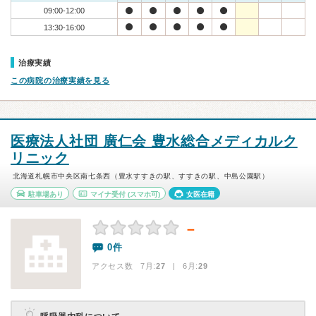
09:00-12:00
13:30-16:00
治療実績
この病院の治療実績を見る
医療法人社団 廣仁会 豊水総合メディカルク
リニック
北海道札幌市中央区南七条西（豊水すすきの駅、すすきの駅、中島公園駅）
駐車場あり
マイナ受付
(スマホ可)
女医在籍
－
0件
アクセス数 7月:
27
| 6月:
29