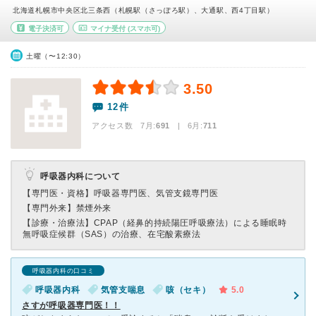
北海道札幌市中央区北三条西（札幌駅（さっぽろ駅）、大通駅、西4丁目駅）
電子決済可
マイナ受付
(スマホ可)
土曜（〜12:30）
3.50
12件
アクセス数 7月:
691
| 6月:
711
呼吸器内科について
【専門医・資格】
呼吸器専門医、気管支鏡専門医
【専門外来】
禁煙外来
【診療・治療法】
CPAP（経鼻的持続陽圧呼吸療法）による睡眠時
無呼吸症候群（SAS）の治療、在宅酸素療法
呼吸器内科の口コミ
呼吸器内科
気管支喘息
咳（セキ）
5.0
さすが呼吸器専門医！！