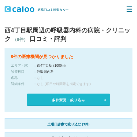
西4丁目駅周辺の呼吸器内科の病院・クリニッ
ク
口コミ・評判
（8件）
8件の医療機関が見つかりました
エリア・駅
西4丁目駅 (1000m)
診療科目
呼吸器内科
名称
なし
詳細条件
なし (曜日や時間帯を指定できます)
条件変更・絞り込み
土曜日診療で絞り込む (3件)