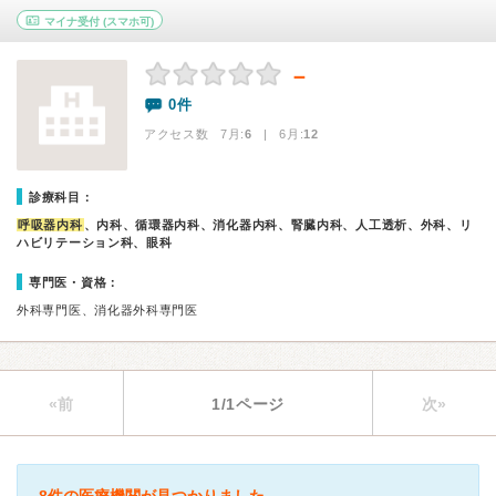
マイナ受付
(スマホ可)
－
0件
アクセス数 7月:
6
| 6月:
12
診療科目：
呼吸器内科
、内科、循環器内科、消化器内科、腎臓内科、人工透析、外科、リ
ハビリテーション科、眼科
専門医・資格：
外科専門医、消化器外科専門医
«前
1/1ページ
次»