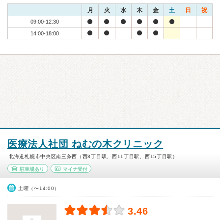
月
火
水
木
金
土
日
祝
09:00-12:30
14:00-18:00
医療法人社団 ねむの木クリニック
北海道札幌市中央区南三条西（西8丁目駅、西11丁目駅、西15丁目駅）
駐車場あり
マイナ受付
土曜（〜14:00）
3.46