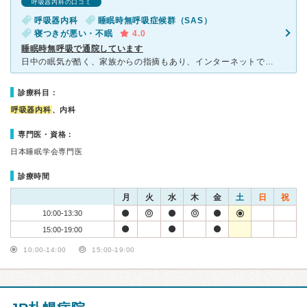
呼吸器内科の口コミ
呼吸器内科
睡眠時無呼吸症候群（SAS）
寝つきが悪い・不眠
4.0
睡眠時無呼吸で通院しています
日中の眠気が酷く、家族からの指摘もあり、インターネットで調べて通院しました。 何度かの検査の結果、睡眠時無呼吸症候群で間違いないということで、それから現在までお世話になっています。 C-PAP
診療科目：
呼吸器内科
、内科
専門医・資格：
日本睡眠学会専門医
診療時間
月
火
水
木
金
土
日
祝
10:00-13:30
15:00-19:00
10:00-14:00
15:00-19:00