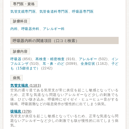
専門医・資格
気管支鏡専門医
、
気管食道科専門医
、
呼吸器専門医
診療科目
内科
、
呼吸器外科
、
アレルギー科
呼吸器内科の関連項目（口コミ検索）
診療内容
呼吸器
(856)、
再検査・精密検査
(916)、
アレルギー
(502)、
イン
フルエンザ
(510)、
耳・鼻・のど
(3099)、
全身症状
(1162)、
子ど
も（15歳頃まで）
(2242)
病気
気管支喘息
(1103)
空気の通り道である気管支が常に炎症を起こし敏感となっている
ため、正常な気道なら問題ないアレルギーなど少しの刺激でも
痰、ひどい咳き込み、呼吸時にゼイゼイ・ヒューヒュー音がする
喘鳴、呼吸困難などの喘息発作が慢性的に出てしまう病気。
咳喘息
(379)
気管支が炎症を起こし敏感となっているため、正常な気道なら問
題ないアレルギーなど少しの刺激でも咳が慢性的に出てしまう病
気。