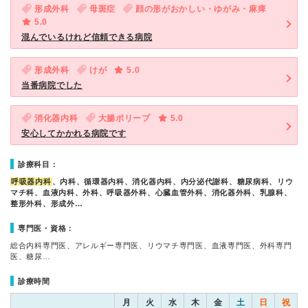
形成外科
母斑症
顔の形がおかしい・ゆがみ・麻痺
5.0
混んでいるけれど信頼できる病院
形成外科
けが
5.0
当番病院でした
消化器内科
大腸ポリープ
5.0
安心してかかれる病院です
診療科目：
呼吸器内科
、内科、循環器内科、消化器内科、内分泌代謝科、糖尿病科、リウ
マチ科、血液内科、外科、呼吸器外科、心臓血管外科、消化器外科、乳腺科、
整形外科、形成外…
専門医・資格：
総合内科専門医、アレルギー専門医、リウマチ専門医、血液専門医、外科専門
医、糖尿…
診療時間
月
火
水
木
金
土
日
祝