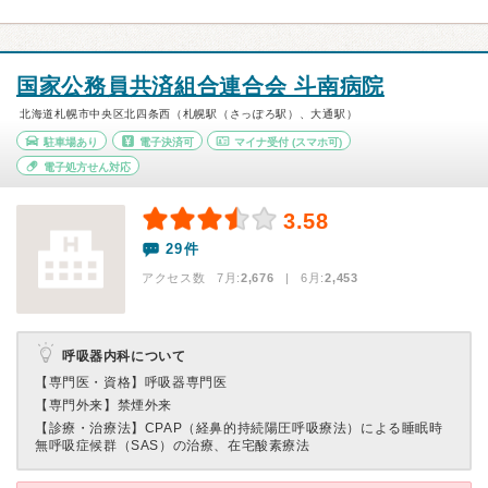
国家公務員共済組合連合会 斗南病院
北海道札幌市中央区北四条西（札幌駅（さっぽろ駅）、大通駅）
駐車場あり
電子決済可
マイナ受付
(スマホ可)
電子処方せん対応
3.58
29件
アクセス数 7月:
2,676
| 6月:
2,453
呼吸器内科について
【専門医・資格】
呼吸器専門医
【専門外来】
禁煙外来
【診療・治療法】
CPAP（経鼻的持続陽圧呼吸療法）による睡眠時
無呼吸症候群（SAS）の治療、在宅酸素療法