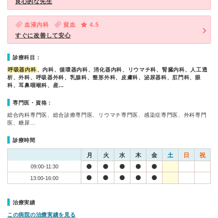
良心的な先生
血液内科
貧血
4.5
すぐに改善して安心
診療科目：
呼吸器内科
、内科、循環器内科、消化器内科、リウマチ科、腎臓内科、人工透
析、外科、呼吸器外科、乳腺科、整形外科、皮膚科、泌尿器科、肛門科、眼
科、耳鼻咽喉科、産…
専門医・資格：
総合内科専門医、総合診療専門医、リウマチ専門医、感染症専門医、外科専門
医、糖尿…
診療時間
月
火
水
木
金
土
日
祝
09:00-11:30
13:00-16:00
治療実績
この病院の治療実績を見る