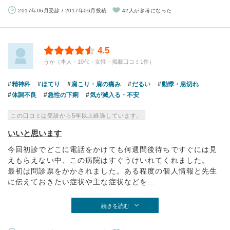
2017年06月受診 / 2017年06月投稿
42人が参考になった
4.5
うか（本人・10代・女性・掲載口コミ1件）
精神科
ほてり
肩こり・肩の痛み
だるい
動悸・息切れ
体調不良
急性の下痢
気が滅入る・不安
この口コミは受診から5年以上経過しています。
いいと思います
今回初診でどこに電話をかけても何週間後待ちですぐには見
えもらえない中、この病院はすぐうけいれてくれました。
最初は問診票をかかされました。ある程度の個人情報と先生
に伝えておきたい症状や主な症状などを...
続きを読む