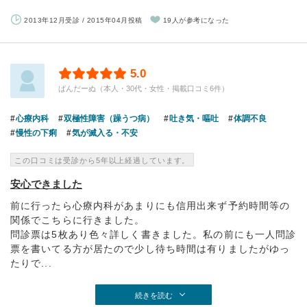
2013年12月受診 / 2015年04月投稿
19人が参考になった
5.0
ぱんだーぬ（本人・30代・女性・掲載口コミ6件）
心療内科
双極性障害（躁うつ病）
吐き気・嘔吐
体調不良
慢性の下痢
気が滅入る・不安
この口コミは受診から5年以上経過しています。
安心できました
前に行ったら心療内科があまりにも信用出来ず予約時間等の
関係でこちらに行きました。
問診票は5枚あり色々詳しく書きました。私の前にも一人問診
票を書いてる方が居たので少し待ち時間は有りましたがゆっ
たりで...
続きを読む