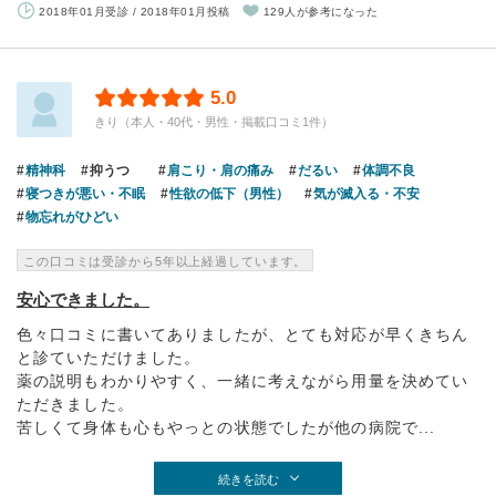
2018年01月受診 / 2018年01月投稿
129人が参考になった
5.0
きり（本人・40代・男性・掲載口コミ1件）
精神科
抑うつ
肩こり・肩の痛み
だるい
体調不良
寝つきが悪い・不眠
性欲の低下（男性）
気が滅入る・不安
物忘れがひどい
この口コミは受診から5年以上経過しています。
安心できました。
色々口コミに書いてありましたが、とても対応が早くきちん
と診ていただけました。
薬の説明もわかりやすく、一緒に考えながら用量を決めてい
ただきました。
苦しくて身体も心もやっとの状態でしたが他の病院で...
続きを読む