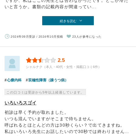
ですが、私はここの先生とは合わなかったです。どこか冷た
いと言うか。書類の記載内容が間違ってい...
続きを読む
2024年09月受診 / 2024年10月投稿
23人が参考になった
2.5
シャルナク（本人・40代・女性・掲載口コミ6件）
心療内科
双極性障害（躁うつ病）
この口コミは受診から5年以上経過しています。
いろいろスゴイ
初診は早く予約が取れました。
いつも混んでいますがそこまで待ちません。
呼ばれるとほとんどの方は30秒くらい？で出てきますね。
私はいろいろ先生にお話したいので30秒では終わりません…