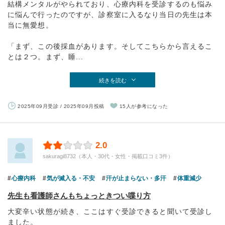
結構メンタルがやられており、心療内科を受診するのも悩み
に悩んで行ったのですが、診察室に入るなり当日の先生は本
当に無愛想。
「まず、この後採血があります。そしてこちらから言えるこ
とは２つ。まず、睡...
続きを読む
2025年09月受診 / 2025年09月投稿
15人が参考になった
2.0
sakuragi8732（本人・30代・女性・掲載口コミ3件）
心療内科
気が滅入る・不安
汗が止まらない・多汗
体重減少
先生も看護師さんもちょっときつい喋り方
大変辛い状態が続き、ここはすぐ受診できると聞いて受診し
ました。