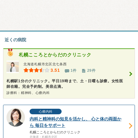
近くの病院
札幌こころとからだのクリニック
北海道札幌市北区北七条西
3.51
1件
29件
札幌駅1分のクリニック。平日19時まで、土・日曜も診療。女性医
師在籍。完全予約制。美容点滴。
診療科：精神科、心療内科
心療内科
内科と精神科の知見を活かし、 心と体の両面か
ら 毎日をサポート
札幌こころとからだのクリニック
北海道・札幌市北区