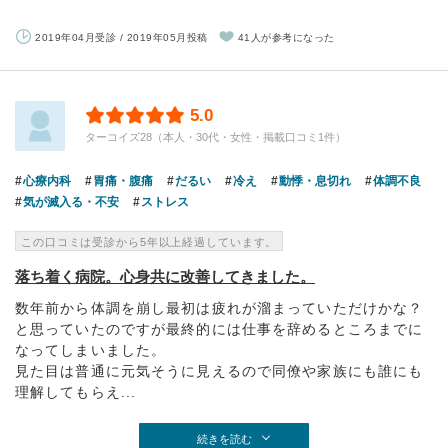
2019年04月受診 / 2019年05月投稿
41人が参考になった
5.0
ターコイズ28（本人・30代・女性・掲載口コミ1件）
心療内科
胃痛・腹痛
だるい
冷え
動悸・息切れ
体調不良
気が滅入る・不安
ストレス
この口コミは受診から5年以上経過しています。
落ち着く病院。心身共に改善してきました。
数年前から体調を崩し最初は疲れが溜まっていただけかな？
と思っていたのですが最終的には仕事を辞めるところまでに
なってしまいました。
見た目は普通に元気そうに見えるので同僚や家族にも誰にも
理解してもらえ...
続きを読む