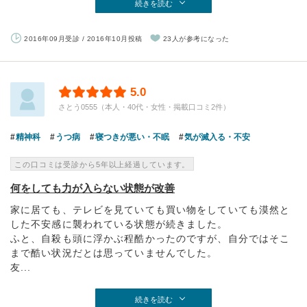
続きを読む
2016年09月受診 / 2016年10月投稿
23人が参考になった
5.0
さとう0555（本人・40代・女性・掲載口コミ2件）
精神科
うつ病
寝つきが悪い・不眠
気が滅入る・不安
この口コミは受診から5年以上経過しています。
何をしても力が入らない状態が改善
家に居ても、テレビを見ていても買い物をしていても漠然と
した不安感に襲われている状態が続きました。
ふと、自殺も頭に浮かぶ程酷かったのですが、自分ではそこ
まで酷い状況だとは思っていませんでした。
友...
続きを読む