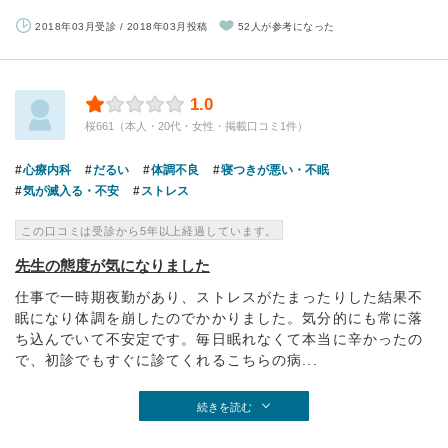
2018年03月受診 / 2018年03月投稿
52人が参考になった
1.0
桜661（本人・20代・女性・掲載口コミ1件）
心療内科
だるい
体調不良
寝つきが悪い・不眠
気が滅入る・不安
ストレス
この口コミは受診から5年以上経過しています。
先生の態度が気になりました
仕事で一時期夜勤があり、ストレスがたまったりした結果不
眠になり体調を崩したのでかかりました。気分的にも常に落
ち込んでいて不安定です。毎日眠れなくて本当に辛かったの
で、初診でもすぐに診てくれるこちらの病...
続きを読む