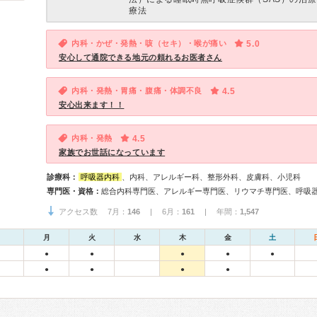
療法
内科・かぜ・発熱・咳（セキ）・喉が痛い
5.0
安心して通院できる地元の頼れるお医者さん
内科・発熱・胃痛・腹痛・体調不良
4.5
安心出来ます！！
内科・発熱
4.5
家族でお世話になっています
診療科：
呼吸器内科
、内科、アレルギー科、整形外科、皮膚科、小児科
専門医・資格：
アクセス数 7月：
146
| 6月：
161
| 年間：
1,547
月
火
水
木
金
土
●
●
●
●
●
●
●
●
●