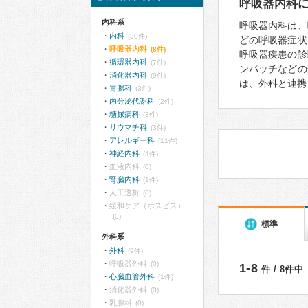
呼吸器内科
内科系
呼吸器内科は、
内科
(30件)
どの呼吸器症状
呼吸器内科
(8件)
呼吸器疾患の診
循環器内科
(7件)
ンパッチなどの
消化器内科
(9件)
は、外科と連携
胃腸科
(3件)
内分泌代謝科
(2件)
糖尿病科
(3件)
リウマチ科
(3件)
アレルギー科
(11件)
神経内科
(4件)
血液内科
(0)
腎臓内科
(1件)
人工透析
(0)
緩和ケア（ホスピス）
(0)
標準
外科系
外科
(9件)
呼吸器外科
(0)
1-8
件 / 8件中
心臓血管外科
(1件)
消化器外科
(0)
乳腺科
(0)