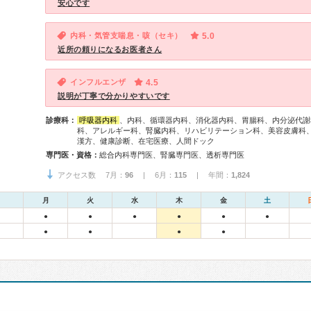
安心です
内科・気管支喘息・咳（セキ）
5.0
近所の頼りになるお医者さん
インフルエンザ
4.5
説明が丁寧で分かりやすいです
診療科：
呼吸器内科
、内科、循環器内科、消化器内科、胃腸科、内分泌代謝
科、アレルギー科、腎臓内科、リハビリテーション科、美容皮膚科
漢方、健康診断、在宅医療、人間ドック
専門医・資格：
総合内科専門医、腎臓専門医、透析専門医
アクセス数 7月：
96
| 6月：
115
| 年間：
1,824
月
火
水
木
金
土
●
●
●
●
●
●
●
●
●
●