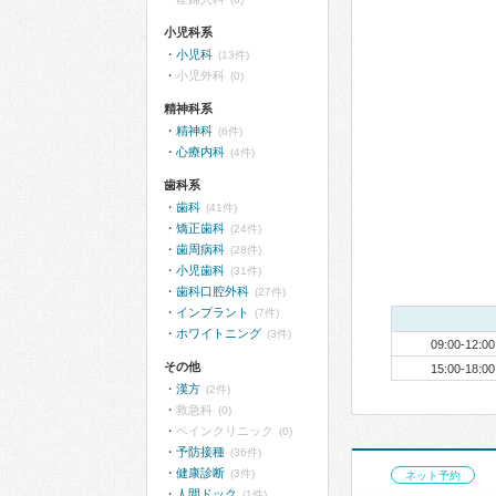
小児科系
小児科
(13件)
小児外科
(0)
精神科系
精神科
(6件)
心療内科
(4件)
歯科系
歯科
(41件)
矯正歯科
(24件)
歯周病科
(28件)
小児歯科
(31件)
歯科口腔外科
(27件)
インプラント
(7件)
ホワイトニング
(3件)
09:00-12:00
その他
15:00-18:00
漢方
(2件)
救急科
(0)
ペインクリニック
(0)
予防接種
(36件)
健康診断
(3件)
ネット予約
人間ドック
(1件)