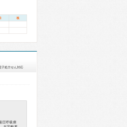
日
祝
電子処方せん対応
陽圧呼吸療
療、在宅酸素