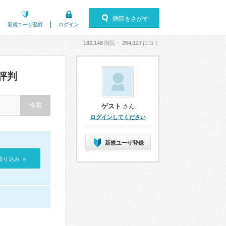
病院をさがす
新規ユーザ登録
ログイン
182,148
病院・
264,127
口コミ
評判
ゲスト
さん
ログインしてください
新規ユーザ登録
絞り込み »