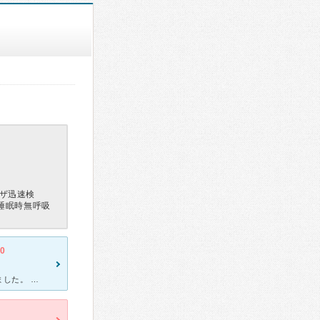
ザ迅速検
睡眠時無呼吸
.0
咳がひどく夜眠れず呼吸器科を探して桜内科クリニックにたどり着きました。 こちらの先生は症状をよく聞き、きちんと病状や薬の説明をし、患者が納得した上で検査をします。レントゲン検査もTシャツの上から、口