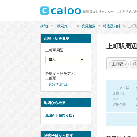
病院口コミ検索カルー - 上町駅周辺の
病院口コミ検索カルー
病院検索
呼吸器内科
上町
距離・駅を変更
上町駅周
上町駅周辺
×
上町駅
呼
路線から駅を選ぶ
上町駅
東急世田谷線
エリア・駅
診療科目
名称
地図から検索
詳細条件
地図から病院を探す
診療科目から探す