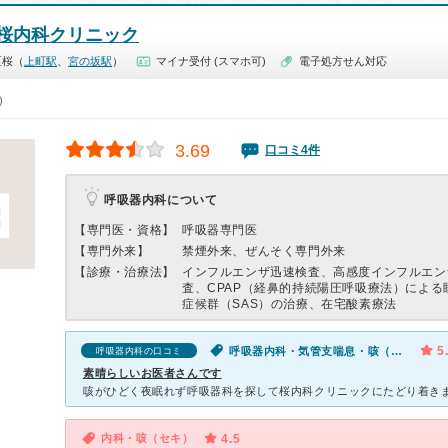
桜内科クリニック
区桜（
上町駅
、
宮の坂駅
）
マイナ受付 (スマホ可)
電子処方せん対応
0）
3.69
口コミ4件
呼吸器内科について
【専門医・資格】
呼吸器専門医
【専門外来】
禁煙外来、ぜんそく専門外来
【診療・治療法】
インフルエンザ迅速検査、高感度インフルエン
査、CPAP（経鼻的持続陽圧呼吸療法）による
症候群（SAS）の治療、在宅酸素療法
5
呼吸器内科・気管支喘息・咳（セキ）・喉が痛い
呼吸器内科の口コミ
素晴らしいお医者さんです
内科・咳（セキ）
4.5