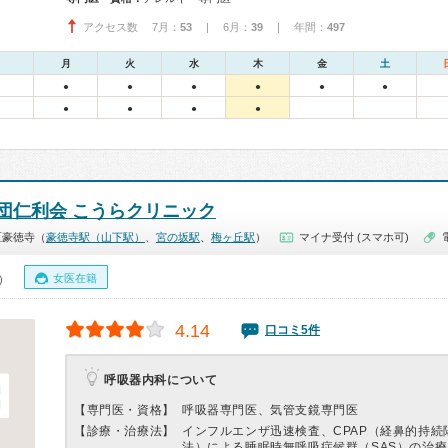
アクセス数 7月：
53
| 6月：
39
| 年間：
497
月
火
水
木
金
土
●
●
●
●
●
●
●
●
●
●
団仁利会 こうらクリニック
区豪徳寺（
豪徳寺駅（山下駅）
、
宮の坂駅
、
梅ヶ丘駅
）
マイナ受付 (スマホ可)
女医在籍
0）
4.14
口コミ5件
呼吸器内科について
【専門医・資格】
呼吸器専門医、気管支鏡専門医
【診療・治療法】
インフルエンザ迅速検査、CPAP（経鼻的持続
法）による睡眠時無呼吸症候群（SAS）の治