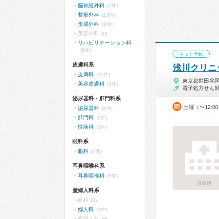
脳神経外科
(1件)
整形外科
(12件)
形成外科
(1件)
美容外科
(0)
リハビリテーション科
(9件)
ネット予約
皮膚科系
浅川クリニ
皮膚科
(12件)
東京都世田谷
美容皮膚科
(3件)
電子処方せん
泌尿器科・肛門科系
土曜（〜12:0
泌尿器科
(1件)
肛門科
(2件)
性病科
(1件)
眼科系
眼科
(7件)
耳鼻咽喉科系
耳鼻咽喉科
(5件)
診療所
産婦人科系
産科
(0)
婦人科
(1件)
産婦人科
(0)