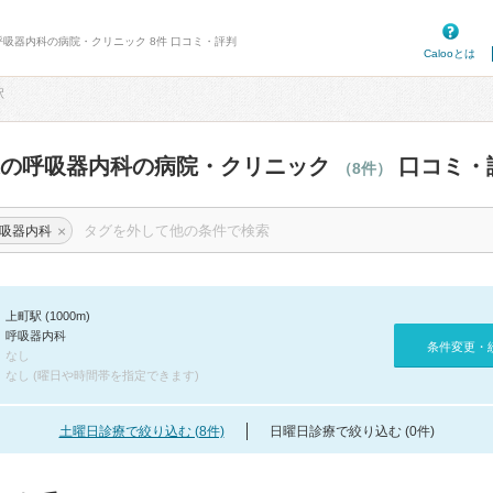
呼吸器内科の病院・クリニック 8件 口コミ・評判
Calooとは
駅
辺の呼吸器内科の病院・クリニック
口コミ・
（8件）
×
吸器内科
上町駅 (1000m)
呼吸器内科
条件変更・
なし
なし (曜日や時間帯を指定できます)
土曜日診療で絞り込む (8件)
日曜日診療で絞り込む (0件)