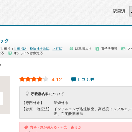
駅周辺
ック
区世田谷（
世田谷駅
、
松陰神社前駅
、
上町駅
）
駐車場あり
電子決済可
マ
対応
オンライン診療対応
0）
4.12
口コミ3件
呼吸器内科について
【専門外来】
禁煙外来
【診療・治療法】
インフルエンザ迅速検査、高感度インフルエン
査、在宅酸素療法
内科・気が滅入る・不安
5.0