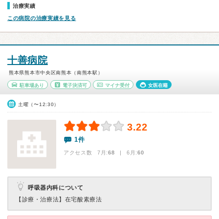
治療実績
この病院の治療実績を見る
十善病院
熊本県熊本市中央区南熊本（南熊本駅）
駐車場あり
電子決済可
マイナ受付
女医在籍
土曜（〜12:30）
3.22
1件
アクセス数 7月:
68
| 6月:
60
呼吸器内科について
【診療・治療法】
在宅酸素療法