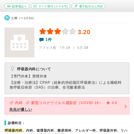
駐車場あり
マイナ受付
(スマホ可)
電子処方せん対応
土曜（〜13:00）
3.20
1件
アクセス数 7月:
14
| 6月:
18
呼吸器内科について
【専門外来】
禁煙外来
【診療・治療法】
CPAP（経鼻的持続陽圧呼吸療法）による睡眠時
無呼吸症候群（SAS）の治療、在宅酸素療法
内科
新型コロナウイルス感染症（COVID-19）
4.0
先生が優しい
診療科目：
呼吸器内科
、内科、循環器内科、糖尿病科、アレルギー科、呼吸器外科、リハ