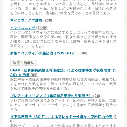
が現れる。がんが血液やリンパ液に入り込むと、反対側の肺やリ
ンパ節、骨、脳、肝臓、副腎などに転移を起こす。日頃から禁煙
を心掛けるとともに、定期的に検査を受けることが重要である。
マイコプラズマ肺炎
(208)
インフルエンザ
(2449)
インフルエンザウイルスに感染することによって発症する病気。
高熱、関節痛など全身症状の他、咳きや鼻水など風邪と似た症状
が出る。10日ほどで回復するがまれに肺炎、脳炎などを合併して
重症化することもある。
新型コロナウイルス感染症（COVID-19）
(590)
診療・治療法
CPAP（経鼻的持続陽圧呼吸療法）による睡眠時無呼吸症候群（S
AS）の治療
(94)
主に中等～重症の閉塞型睡眠時無呼吸症候群の治療法。機械で圧
力をかけた空気を鼻から気道（空気の通り道）に送り込み、気道
を広げて睡眠中の無呼吸を防止する。
ゾレア・オマリズマブ（重症喘息患者の注射療法）
(26)
ゾレアは炎症の原因であるアレルギー反応の元を抑える薬。重症
のアレルギー性（アトピー性）ぜんそく患者の症状緩和が期待で
きる。
皮下免疫療法（SCIT）によるアレルギー性鼻炎・花粉症の治療
(9
6)
花粉やダニによるアレルギー性鼻炎の症状を改善するための注射