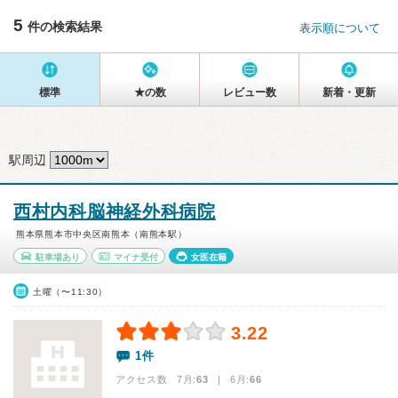
5
件の検索結果
表示順について
標準
★の数
レビュー数
新着・更新
駅周辺
西村内科脳神経外科病院
熊本県熊本市中央区南熊本（南熊本駅）
駐車場あり
マイナ受付
女医在籍
土曜（〜11:30）
3.22
1件
アクセス数 7月:
63
| 6月:
66