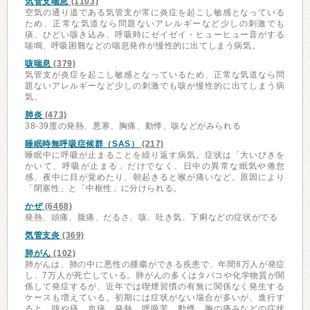
気管支喘息
(1103)
空気の通り道である気管支が常に炎症を起こし敏感となっている
ため、正常な気道なら問題ないアレルギーなど少しの刺激でも
痰、ひどい咳き込み、呼吸時にゼイゼイ・ヒューヒュー音がする
喘鳴、呼吸困難などの喘息発作が慢性的に出てしまう病気。
咳喘息
(379)
気管支が炎症を起こし敏感となっているため、正常な気道なら問
題ないアレルギーなど少しの刺激でも咳が慢性的に出てしまう病
気。
肺炎
(473)
38-39度の発熱、悪寒、胸痛、動悸、咳などがみられる
睡眠時無呼吸症候群（SAS）
(217)
睡眠中に呼吸が止まることを繰り返す病気。症状は「大いびきを
かいて、呼吸が止まる」だけでなく、日中の異常な眠気や倦怠
感、夜中に目が覚めたり、朝起きると喉が痛いなど。原因により
「閉塞性」と「中枢性」に分けられる。
かぜ
(6468)
発熱、頭痛、腹痛、だるさ、咳、吐き気、下痢などの症状がでる
気管支炎
(369)
肺がん
(102)
肺がんは、肺の中に悪性の腫瘍ができる疾患で、年間8万人が発症
し、7万人が死亡している。肺がんの多くはタバコや化学物質が関
係して発症するが、近年では喫煙習慣の有無に関係なく発生する
ケースも増えている。初期には症状がない場合が多いが、進行す
ると、咳や痰、血痰、発熱、呼吸苦、動悸、胸の痛みなどの症状