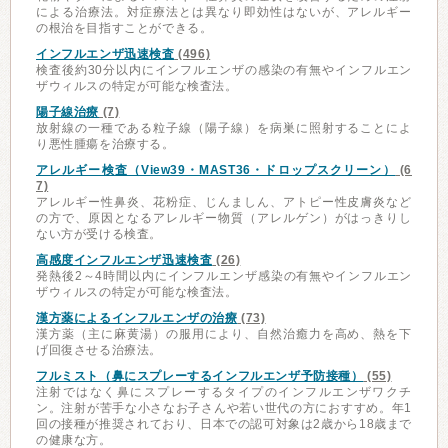
による治療法。対症療法とは異なり即効性はないが、アレルギー
の根治を目指すことができる。
インフルエンザ迅速検査
(496)
検査後約30分以内にインフルエンザの感染の有無やインフルエン
ザウィルスの特定が可能な検査法。
陽子線治療
(7)
放射線の一種である粒子線（陽子線）を病巣に照射することによ
り悪性腫瘍を治療する。
アレルギー検査（View39・MAST36・ドロップスクリーン）
(6
7)
アレルギー性鼻炎、花粉症、じんましん、アトピー性皮膚炎など
の方で、原因となるアレルギー物質（アレルゲン）がはっきりし
ない方が受ける検査。
高感度インフルエンザ迅速検査
(26)
発熱後2～4時間以内にインフルエンザ感染の有無やインフルエン
ザウィルスの特定が可能な検査法。
漢方薬によるインフルエンザの治療
(73)
漢方薬（主に麻黄湯）の服用により、自然治癒力を高め、熱を下
げ回復させる治療法。
フルミスト（鼻にスプレーするインフルエンザ予防接種）
(55)
注射ではなく鼻にスプレーするタイプのインフルエンザワクチ
ン。注射が苦手な小さなお子さんや若い世代の方におすすめ。年1
回の接種が推奨されており、日本での認可対象は2歳から18歳まで
の健康な方。