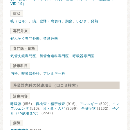
VID-19）
症状
咳（セキ）
、
痰
、
動悸・息切れ
、
胸痛
、
いびき
、
発熱
専門外来
ぜんそく専門外来
、
禁煙外来
専門医・資格
気管支鏡専門医
、
気管食道科専門医
、
呼吸器専門医
診療科目
内科
、
呼吸器外科
、
アレルギー科
呼吸器内科の関連項目（口コミ検索）
診療内容
呼吸器
(856)、
再検査・精密検査
(916)、
アレルギー
(502)、
イン
フルエンザ
(510)、
耳・鼻・のど
(3099)、
全身症状
(1162)、
子ど
も（15歳頃まで）
(2242)
病気