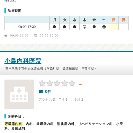
専門医、…
診療時間
月
火
水
木
金
土
日
祝
09:00-17:30
09:00-13:00
09:00-15:00
小島内科医院
熊本県熊本市中央区弥生町（河原町駅、慶徳校前駅、南熊本駅）
－
0件
アクセス数 7月:
5
| 6月:
1
診療科目：
呼吸器内科
、内科、循環器内科、消化器内科、リハビリテーション科、小児
科、放射線科