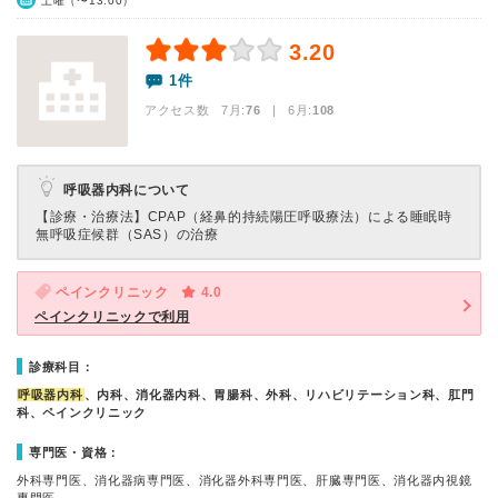
土曜（〜13:00）
3.20
1件
アクセス数 7月:
76
| 6月:
108
呼吸器内科について
【診療・治療法】
CPAP（経鼻的持続陽圧呼吸療法）による睡眠時
無呼吸症候群（SAS）の治療
ペインクリニック
4.0
ペインクリニックで利用
診療科目：
呼吸器内科
、内科、消化器内科、胃腸科、外科、リハビリテーション科、肛門
科、ペインクリニック
専門医・資格：
外科専門医、消化器病専門医、消化器外科専門医、肝臓専門医、消化器内視鏡