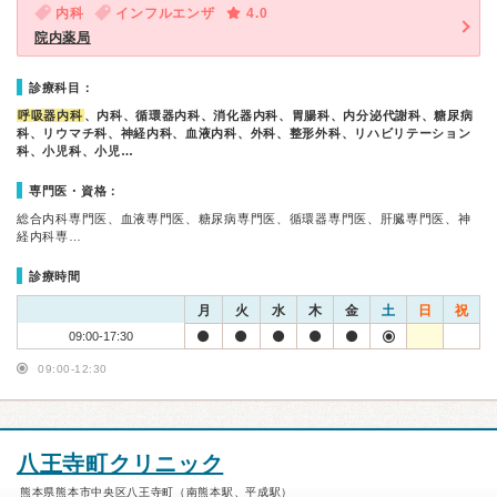
内科
インフルエンザ
4.0
院内薬局
診療科目：
呼吸器内科
、内科、循環器内科、消化器内科、胃腸科、内分泌代謝科、糖尿病
科、リウマチ科、神経内科、血液内科、外科、整形外科、リハビリテーション
科、小児科、小児…
専門医・資格：
総合内科専門医、血液専門医、糖尿病専門医、循環器専門医、肝臓専門医、神
経内科専…
診療時間
月
火
水
木
金
土
日
祝
09:00-17:30
09:00-12:30
八王寺町クリニック
熊本県熊本市中央区八王寺町（南熊本駅、平成駅）