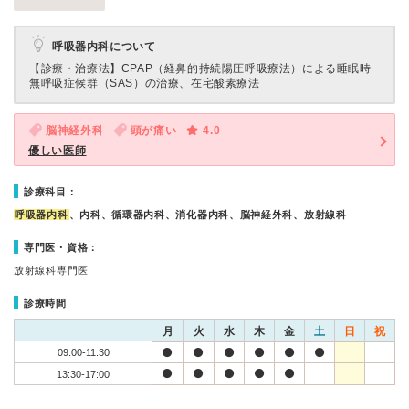
呼吸器内科について
【診療・治療法】
CPAP（経鼻的持続陽圧呼吸療法）による睡眠時
無呼吸症候群（SAS）の治療、在宅酸素療法
脳神経外科
頭が痛い
4.0
優しい医師
診療科目：
呼吸器内科
、内科、循環器内科、消化器内科、脳神経外科、放射線科
専門医・資格：
放射線科専門医
診療時間
月
火
水
木
金
土
日
祝
09:00-11:30
13:30-17:00