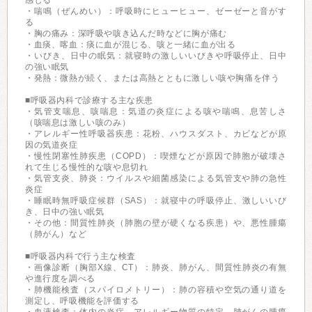
感じる
・喘鳴（ぜんめい）：呼吸時にヒューヒュー、ゼーゼーと音がす
る
・胸の痛み：深呼吸や咳き込んだ時などに胸が痛む
・血痰、喀血：痰に血が混じる、咳と一緒に血が出る
・いびき、日中の眠気：就寝時の激しいいびきや呼吸停止、日中
の強い眠気
・発熱：微熱が続く、または高熱とともに激しい咳や胸痛を伴う
■呼吸器内科で診療する主な疾患
・気管支喘息、咳喘息：気道の炎症による咳や喘鳴、息苦しさ
（咳喘息は激しい咳のみ）
・アレルギー性呼吸器疾患：花粉、ハウスダスト、カビなどが原
因の気道炎症
・慢性閉塞性肺疾患（COPD）：喫煙などが原因で肺胞が破壊さ
れて生じる慢性的な咳や息切れ
・気管支炎、肺炎：ウイルスや細菌感染による気管支や肺の急性
炎症
・睡眠時無呼吸症候群（SAS）：就寝中の呼吸停止、激しいいび
き、日中の強い眠気
・その他：間質性肺炎（肺胞の壁が硬くなる疾患）や、悪性腫瘍
（肺がん）など
■呼吸器内科で行う主な検査
・画像診断（胸部X線、CT）：肺炎、肺がん、間質性肺炎の有無
や進行度を調べる
・肺機能検査（スパイロメトリー）：肺の容積や空気の通り道を
測定し、呼吸機能を評価する