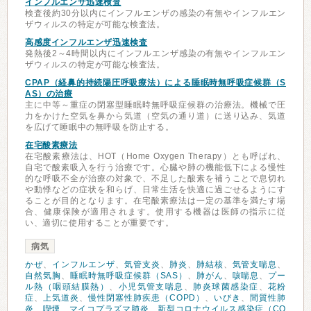
インフルエンザ迅速検査
検査後約30分以内にインフルエンザの感染の有無やインフルエン
ザウィルスの特定が可能な検査法。
高感度インフルエンザ迅速検査
発熱後2～4時間以内にインフルエンザ感染の有無やインフルエン
ザウィルスの特定が可能な検査法。
CPAP（経鼻的持続陽圧呼吸療法）による睡眠時無呼吸症候群（S
AS）の治療
主に中等～重症の閉塞型睡眠時無呼吸症候群の治療法。機械で圧
力をかけた空気を鼻から気道（空気の通り道）に送り込み、気道
を広げて睡眠中の無呼吸を防止する。
在宅酸素療法
在宅酸素療法は、HOT（Home Oxygen Therapy）とも呼ばれ、
自宅で酸素吸入を行う治療です。心臓や肺の機能低下による慢性
的な呼吸不全が治療の対象で、不足した酸素を補うことで息切れ
や動悸などの症状を和らげ、日常生活を快適に過ごせるようにす
ることが目的となります。在宅酸素療法は一定の基準を満たす場
合、健康保険が適用されます。使用する機器は医師の指示に従
い、適切に使用することが重要です。
病気
かぜ
、
インフルエンザ
、
気管支炎
、
肺炎
、
肺結核
、
気管支喘息
、
自然気胸
、
睡眠時無呼吸症候群（SAS）
、
肺がん
、
咳喘息
、
プー
ル熱（咽頭結膜熱）
、
小児気管支喘息
、
肺炎球菌感染症
、
花粉
症
、
上気道炎
、
慢性閉塞性肺疾患（COPD）
、
いびき
、
間質性肺
炎
、
喫煙
、
マイコプラズマ肺炎
、
新型コロナウイルス感染症（CO