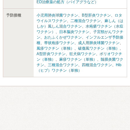
ED治療薬の処方（バイアグラなど）
予防接種
小児用肺炎球菌ワクチン
、
B型肝炎ワクチン
、
ロタ
ウイルスワクチン
、
二種混合ワクチン
、
麻しん（は
しか）風しん混合ワクチン
、
水疱瘡ワクチン（水痘
ワクチン）
、
日本脳炎ワクチン
、
子宮頸がんワクチ
ン
、
おたふくかぜワクチン
、
インフルエンザ予防接
種
、
帯状疱疹ワクチン
、
成人用肺炎球菌ワクチン
、
風疹ワクチン（単独）
、
破傷風ワクチン（単独）
、
A型肝炎ワクチン
、
狂犬病ワクチン
、
ポリオワクチ
ン（単独）
、
麻疹ワクチン（単独）
、
髄膜炎菌ワク
チン
、
三種混合ワクチン
、
四種混合ワクチン
、
Hib
（ヒブ）ワクチン（単独）