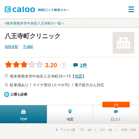
«熊本県熊本市中央区八王寺町の一覧へ
八王寺町クリニック
南熊本駅
平成駅
3.20
1件
？
地図
熊本県熊本市中央区八王寺町16ー73【
】
駐車場あり
マイナ受付 (スマホ可)
電子処方せん対応
土曜も診療
1件
TOP
地図
口コミ
アクセス数 7月：
14
| 6月：
18
| 年間：
270