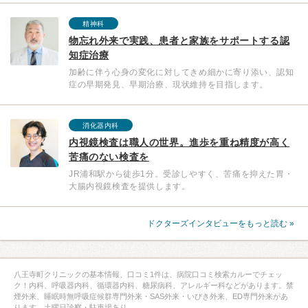
精神科
物忘れ外来で実践、患者と家族をサポートする認
知症治療
加齢に伴う心身の変化に対してきめ細かに寄り添い、認知
症の早期発見、早期治療、現状維持を目指します。
消化器内科
内視鏡検査は職人の世界。進歩を重ね精度が高く
苦痛のない検査を
JR浦和駅から徒歩1分。受診しやすく、苦痛を抑えた胃・
大腸内視鏡検査を提供します。
ドクターズインタビューをもっと読む »
八王寺町クリニックの基本情報、口コミ1件は、病院口コミ検索カルーでチェッ
ク！内科、呼吸器内科、循環器内科、糖尿病科、アレルギー科などがあります。禁
煙外来、睡眠時無呼吸症候群専門外来・SAS外来・いびき外来、ED専門外来があ
ります。土曜日診察・駐車場あり。