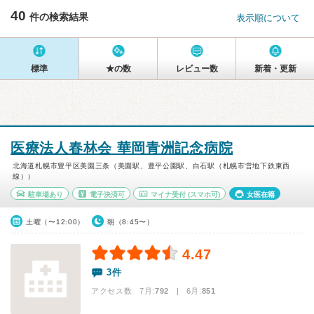
40
件の検索結果
表示順について
標準
★の数
レビュー数
新着・更新
医療法人春林会 華岡青洲記念病院
北海道札幌市豊平区美園三条（美園駅、豊平公園駅、白石駅（札幌市営地下鉄東西
線））
駐車場あり
電子決済可
マイナ受付
(スマホ可)
女医在籍
土曜（〜12:00）
朝（8:45〜）
4.47
3件
アクセス数 7月:
792
| 6月:
851