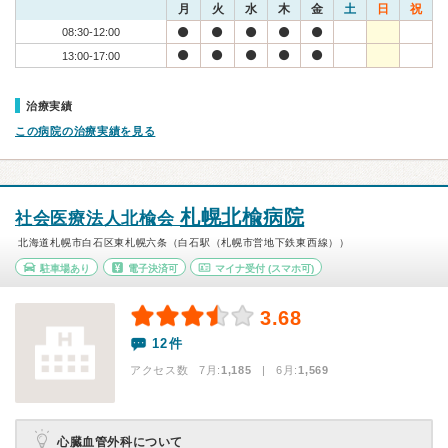
月
火
水
木
金
土
日
祝
08:30-12:00
13:00-17:00
治療実績
この病院の治療実績を見る
札幌北楡病院
社会医療法人北楡会
北海道札幌市白石区東札幌六条（白石駅（札幌市営地下鉄東西線））
駐車場あり
電子決済可
マイナ受付
(スマホ可)
3.68
12件
アクセス数 7月:
1,185
| 6月:
1,569
心臓血管外科について