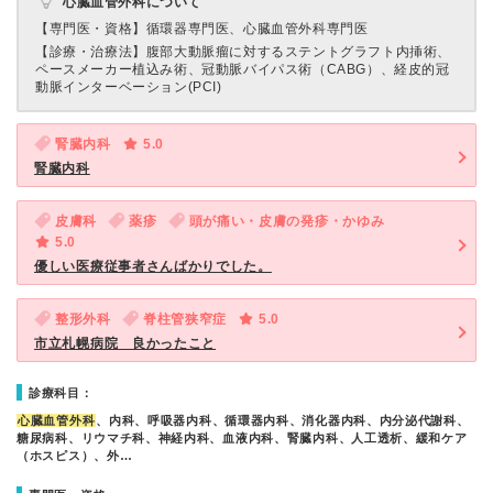
心臓血管外科について
【専門医・資格】
循環器専門医、心臓血管外科専門医
【診療・治療法】
腹部大動脈瘤に対するステントグラフト内挿術、
ペースメーカー植込み術、冠動脈バイパス術（CABG）、経皮的冠
動脈インターベーション(PCI)
腎臓内科
5.0
腎臓内科
皮膚科
薬疹
頭が痛い・皮膚の発疹・かゆみ
5.0
優しい医療従事者さんばかりでした。
整形外科
脊柱管狭窄症
5.0
市立札幌病院 良かったこと
診療科目：
心臓血管外科
、内科、呼吸器内科、循環器内科、消化器内科、内分泌代謝科、
糖尿病科、リウマチ科、神経内科、血液内科、腎臓内科、人工透析、緩和ケア
（ホスピス）、外…