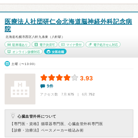
医療法人社団研仁会北海道脳神経外科記念病
院
北海道札幌市西区八軒九条東（八軒駅）
駐車場あり
電子決済可
マイナ受付
電子処方せん対応
オンライン診療対応
女医在籍
土曜（〜13:00）
3.93
9件
アクセス数 7月:
675
| 6月:
752
心臓血管外科について
【専門医・資格】
循環器専門医、心臓血管外科専門医
【診療・治療法】
ペースメーカー植込み術