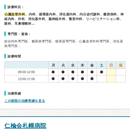
診療科目：
心臓血管外科
、内科、循環器内科、消化器内科、内分泌代謝科、糖尿病科、神
経内科、外科、消化器外科、脳神経外科、整形外科、リハビリテーション科、
眼科、耳鼻咽喉科…
専門医・資格：
総合内科専門医、糖尿病専門医、循環器専門医、心臓血管外科専門医、消化器
病専門医…
診療時間
月
火
水
木
金
土
日
祝
09:00-12:00
13:00-17:00
治療実績
この病院の治療実績を見る
仁楡会札幌病院