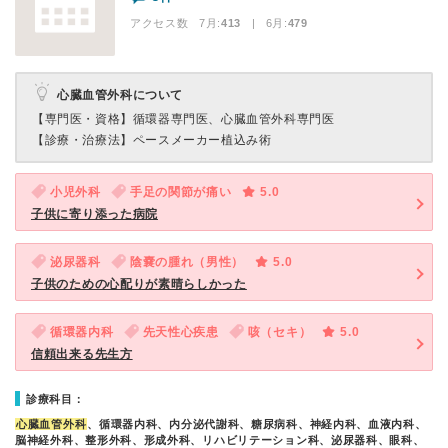
アクセス数 7月:
413
| 6月:
479
心臓血管外科について
【専門医・資格】
循環器専門医、心臓血管外科専門医
【診療・治療法】
ペースメーカー植込み術
小児外科
手足の関節が痛い
5.0
子供に寄り添った病院
泌尿器科
陰嚢の腫れ（男性）
5.0
子供のための心配りが素晴らしかった
循環器内科
先天性心疾患
咳（セキ）
5.0
信頼出来る先生方
診療科目：
心臓血管外科
、循環器内科、内分泌代謝科、糖尿病科、神経内科、血液内科、
脳神経外科、整形外科、形成外科、リハビリテーション科、泌尿器科、眼科、