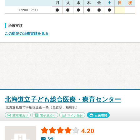
月
火
水
木
金
土
日
祝
09:00-17:00
治療実績
この病院の治療実績を見る
北海道立子ども総合医療・療育センター
北海道札幌市手稲区金山一条（星置駅、稲穂駅）
駐車場あり
電子決済可
マイナ受付
女医在籍
4.20
3件