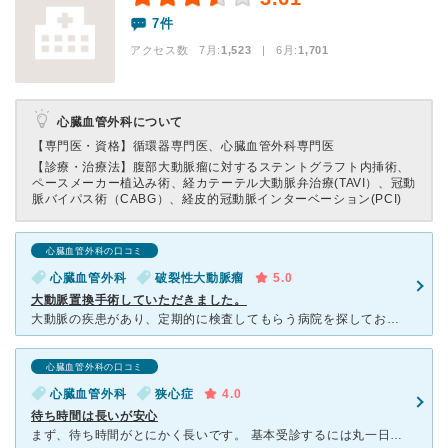
7件
アクセス数 7月:
1,523
| 6月:
1,701
心臓血管外科について
【専門医・資格】
循環器専門医、心臓血管外科専門医
【診療・治療法】
腹部大動脈瘤に対するステントグラフト内挿術、
ペースメーカー植込み術、経カテーテル大動脈弁治療(TAVI）、冠動
脈バイパス術（CABG）、経皮的冠動脈インターベーション(PCI)
心臓血管外科の口コミ
心臓血管外科
破裂性大動脈瘤
5.0
大動脈置換手術していただきました。
大動脈の疾患があり、定期的に検査してもらう病院を探しており、たくさんの病院から悩んだ末、こちらの病院に通うと決めて1年ほど通っておりました。 破裂する事態になり、緊急手術をしてもらい、一命をとり
心臓血管外科の口コミ
心臓血管外科
狭心症
4.0
待ち時間は長いが安心
まず、待ち時間がとにかく長いです。 基本受診するには丸一日かかると思った方がいいかもしれません。 たくさん椅子やベンチが設置されていますが、それでも座り切れないほど毎日患者さんが多く、忙しない雰囲