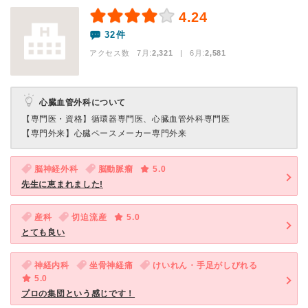
4.24
32件
アクセス数 7月:
2,321
| 6月:
2,581
心臓血管外科について
【専門医・資格】
循環器専門医、心臓血管外科専門医
【専門外来】
心臓ペースメーカー専門外来
脳神経外科
脳動脈瘤
5.0
先生に恵まれました!
産科
切迫流産
5.0
とても良い
神経内科
坐骨神経痛
けいれん・手足がしびれる
5.0
プロの集団という感じです！