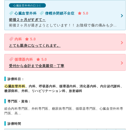
心臓血管外科の口コミ
心臓血管外科
僧帽弁閉鎖不全症
5.0
術後２ヶ月がすぎて～
術後２ヶ月が過ぎようとしています！！ お陰様で傷の痛みも少し和らいできています！！ 手術を受ける時は不安だらけで・・地元からも離れての入院だったので 心が落ち着かない日々を送っていました・・
内科
5.0
とても親身になってくれます。
循環器内科
5.0
受付から会計まで全員親切・丁寧
診療科目：
心臓血管外科
、内科、呼吸器内科、循環器内科、消化器内科、内分泌代謝科、
糖尿病科、外科、リハビリテーション科、放射線科
専門医・資格：
総合内科専門医、外科専門医、糖尿病専門医、循環器専門医、心臓血管外科専
門医、高…
診療時間