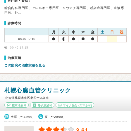
専門医・資格：
総合内科専門医、アレルギー専門医、リウマチ専門医、感染症専門医、血液専
門医、外…
診療時間
月
火
水
木
金
土
日
祝
08:45-17:15
00:45-17:15
治療実績
この病院の治療実績を見る
札幌心臓血管クリニック
北海道札幌市東区北四十九条東
駐車場あり
電子決済可
マイナ受付
(スマホ可)
土曜（〜12:00）
夜（〜20:00）
3.61