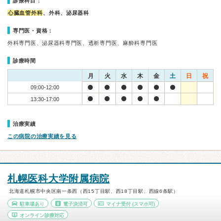
診療科目：
心臓血管外科
、外科、泌尿器科
専門医・資格：
外科専門医、泌尿器科専門医、透析専門医、麻酔科専門医
診療時間
月
火
水
木
金
土
日
祝
09:00-12:00
13:30-17:00
治療実績
この病院の治療実績を見る
札幌医科大学附属病院
北海道札幌市中央区南一条西（西15丁目駅、西18丁目駅、西線6条駅）
駐車場あり
電子決済可
マイナ受付
(スマホ可)
オンライン診療対応