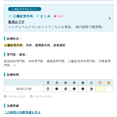
心臓血管外科の口コミ
心臓血管外科
むくみ
4.0
激混みです
インフォームドコンセントでこちらを受診。 他の病院で腹部動脈瘤が見つかり定期的に検査をしていましたが、大きくなるのが早いとは言われ手術をした方が良いという話になったようです。 高齢でもあります
診療科目：
心臓血管外科
、内科、循環器内科、放射線科
専門医・資格：
総合内科専門医、外科専門医、循環器専門医、心臓血管外科専門医、不整脈専
門医、リ…
診療時間
月
火
水
木
金
土
日
祝
09:00-17:00
09:00-12:00
09:00-20:00
治療実績
この病院の治療実績を見る