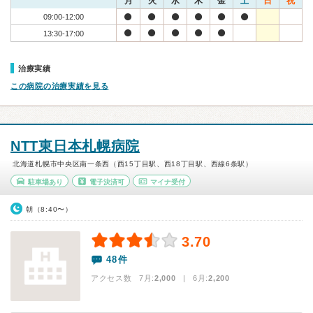
月
火
水
木
金
土
日
祝
09:00-12:00
13:30-17:00
治療実績
この病院の治療実績を見る
NTT東日本札幌病院
北海道札幌市中央区南一条西（西15丁目駅、西18丁目駅、西線6条駅）
駐車場あり
電子決済可
マイナ受付
朝（8:40〜）
3.70
48件
アクセス数 7月:
2,000
| 6月:
2,200