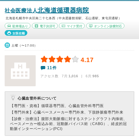
北海道循環器病院
社会医療法人
北海道札幌市中央区南二十七条西（中央図書館前駅、石山通駅、東屯田通駅）
駐車場あり
電子決済可
マイナ受付
オンライン診療対応
女医在籍
土曜（〜17:00）
4.17
11件
アクセス数 7月:
1,016
| 6月:
985
心臓血管外科について
【専門医・資格】
循環器専門医、心臓血管外科専門医
【専門外来】
心臓ペースメーカー専門外来、下肢静脈瘤専門外来
【診療・治療法】
腹部大動脈瘤に対するステントグラフト内挿術、
ペースメーカー植込み術、冠動脈バイパス術（CABG）、経皮的冠
動脈インターベーション(PCI)