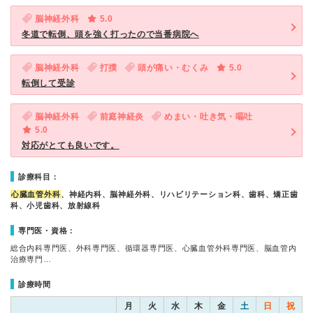
脳神経外科
5.0
冬道で転倒、頭を強く打ったので当番病院へ
脳神経外科
打撲
頭が痛い・むくみ
5.0
転倒して受診
脳神経外科
前庭神経炎
めまい・吐き気・嘔吐
5.0
対応がとても良いです。
診療科目：
心臓血管外科
、神経内科、脳神経外科、リハビリテーション科、歯科、矯正歯
科、小児歯科、放射線科
専門医・資格：
総合内科専門医、外科専門医、循環器専門医、心臓血管外科専門医、脳血管内
治療専門…
診療時間
月
火
水
木
金
土
日
祝