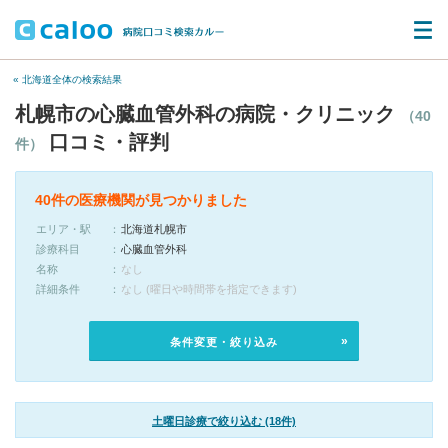
« 北海道全体の検索結果
札幌市の心臓血管外科の病院・クリニック
（40
口コミ・評判
件）
40件の医療機関が見つかりました
エリア・駅
北海道札幌市
診療科目
心臓血管外科
名称
なし
詳細条件
なし (曜日や時間帯を指定できます)
条件変更・絞り込み
土曜日診療で絞り込む (18件)