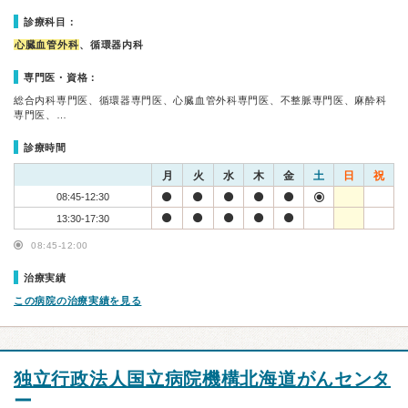
診療科目：
心臓血管外科
、循環器内科
専門医・資格：
総合内科専門医、循環器専門医、心臓血管外科専門医、不整脈専門医、麻酔科
専門医、…
診療時間
月
火
水
木
金
土
日
祝
08:45-12:30
13:30-17:30
08:45-12:00
治療実績
この病院の治療実績を見る
独立行政法人国立病院機構北海道がんセンタ
ー