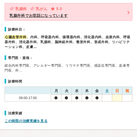
乳腺科
乳がん
5.0
乳腺外科でお世話になっています
診療科目：
心臓血管外科
、内科、呼吸器内科、循環器内科、消化器内科、血液内科、呼吸
器外科、消化器外科、乳腺科、脳神経外科、整形外科、形成外科、リハビリテ
ーション科、皮膚…
専門医・資格：
総合内科専門医、アレルギー専門医、リウマチ専門医、感染症専門医、血液専
門医、外…
診療時間
月
火
水
木
金
土
日
祝
09:00-17:00
治療実績
この病院の治療実績を見る