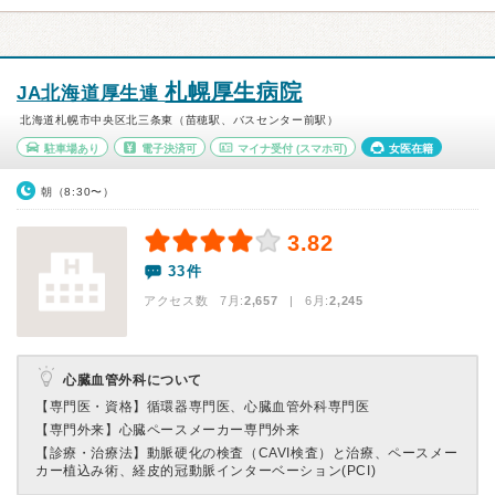
札幌厚生病院
JA北海道厚生連
北海道札幌市中央区北三条東（苗穂駅、バスセンター前駅）
駐車場あり
電子決済可
マイナ受付
(スマホ可)
女医在籍
朝（8:30〜）
3.82
33件
アクセス数 7月:
2,657
| 6月:
2,245
心臓血管外科について
【専門医・資格】
循環器専門医、心臓血管外科専門医
【専門外来】
心臓ペースメーカー専門外来
【診療・治療法】
動脈硬化の検査（CAVI検査）と治療、ペースメー
カー植込み術、経皮的冠動脈インターベーション(PCI)