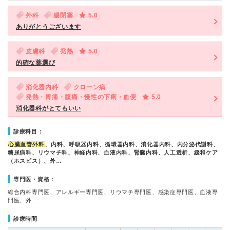
外科
腸閉塞
5.0
ありがとうございます
皮膚科
発熱
5.0
的確な薬選び
消化器内科
クローン病
発熱・胃痛・腹痛・慢性の下痢・血便
5.0
消化器科がとてもいい
診療科目：
心臓血管外科
、内科、呼吸器内科、循環器内科、消化器内科、内分泌代謝科、
糖尿病科、リウマチ科、神経内科、血液内科、腎臓内科、人工透析、緩和ケア
（ホスピス）、外…
専門医・資格：
総合内科専門医、アレルギー専門医、リウマチ専門医、感染症専門医、血液専
門医、外…
診療時間