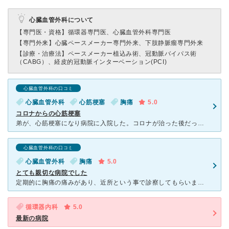
心臓血管外科について
【専門医・資格】
循環器専門医、心臓血管外科専門医
【専門外来】
心臓ペースメーカー専門外来、下肢静脈瘤専門外来
【診療・治療法】
ペースメーカー植込み術、冠動脈バイパス術
（CABG）、経皮的冠動脈インターベーション(PCI)
心臓血管外科の口コミ
心臓血管外科
心筋梗塞
胸痛
5.0
コロナからの心筋梗塞
弟が、心筋梗塞になり病院に入院した。コロナが治った後だった。胸が苦しいと言っていたので、病院行くようにすすめていた。かかりつけに行ったところ、心筋梗塞がおきていたらしい。水もたまっていた。手術にはなら
心臓血管外科の口コミ
心臓血管外科
胸痛
5.0
とても親切な病院でした
定期的に胸痛の痛みがあり、近所という事で診察してもらいました。 看護師・医師・検査師の方、皆さま本当に親切で、心配だった検査も安心して受けることができました。 待ち時間は少しありますが、病院内
循環器内科
5.0
最新の病院