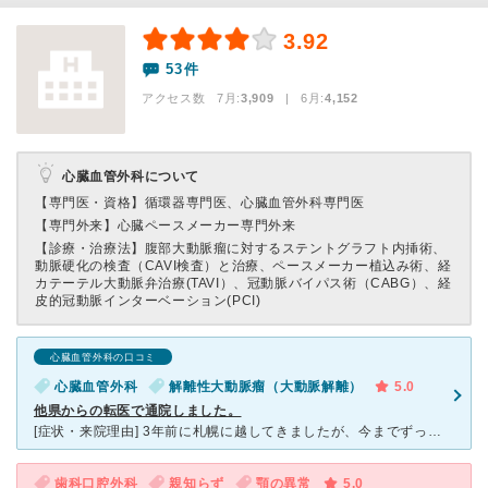
3.92
53件
アクセス数 7月:
3,909
| 6月:
4,152
心臓血管外科について
【専門医・資格】
循環器専門医、心臓血管外科専門医
【専門外来】
心臓ペースメーカー専門外来
【診療・治療法】
腹部大動脈瘤に対するステントグラフト内挿術、
動脈硬化の検査（CAVI検査）と治療、ペースメーカー植込み術、経
カテーテル大動脈弁治療(TAVI）、冠動脈バイパス術（CABG）、経
皮的冠動脈インターベーション(PCI)
心臓血管外科の口コミ
心臓血管外科
解離性大動脈瘤（大動脈解離）
5.0
他県からの転医で通院しました。
[症状・来院理由] 3年前に札幌に越してきましたが、今までずっと転医せず関東の病院に通院していました。 10年来の投薬治療とは言え、万が一の事を考えて地元に主治医を見つけるべきと思い受診しました。
歯科口腔外科
親知らず
顎の異常
5.0