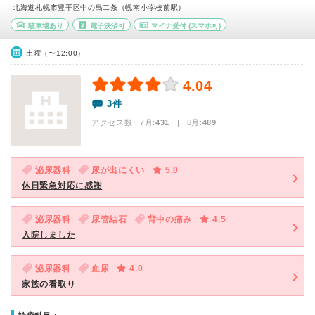
北海道札幌市豊平区中の島二条（幌南小学校前駅）
駐車場あり
電子決済可
マイナ受付
(スマホ可)
土曜（〜12:00）
4.04
3件
アクセス数 7月:
431
| 6月:
489
泌尿器科
尿が出にくい
5.0
休日緊急対応に感謝
泌尿器科
尿管結石
背中の痛み
4.5
入院しました
泌尿器科
血尿
4.0
家族の看取り