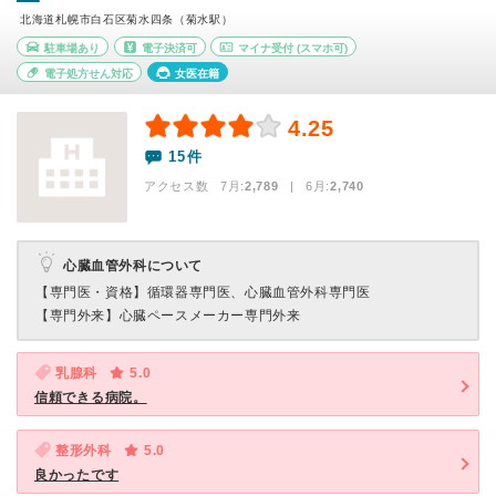
北海道札幌市白石区菊水四条（菊水駅）
駐車場あり
電子決済可
マイナ受付
(スマホ可)
電子処方せん対応
女医在籍
4.25
15件
アクセス数 7月:
2,789
| 6月:
2,740
心臓血管外科について
【専門医・資格】
循環器専門医、心臓血管外科専門医
【専門外来】
心臓ペースメーカー専門外来
乳腺科
5.0
信頼できる病院。
整形外科
5.0
良かったです