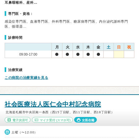
耳鼻咽喉科、産科…
専門医・資格：
感染症専門医、血液専門医、外科専門医、糖尿病専門医、内分泌代謝科専門
医、循環器…
診療時間
月
火
水
木
金
土
日
祝
09:00-17:00
治療実績
この病院の治療実績を見る
社会医療法人医仁会中村記念病院
北海道札幌市中央区南一条西（西15丁目駅、西11丁目駅、西18丁目駅）
電子決済可
マイナ受付
(スマホ可)
女医在籍
土曜（〜12:00）