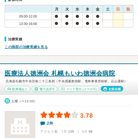
月
火
水
木
金
土
日
祝
09:00-12:00
13:30-16:00
治療実績
この病院の治療実績を見る
医療法人徳洲会 札幌もいわ徳洲会病院
北海道札幌市中央区南二十三条西（中央図書館前駅、電車事業所前駅、石山通駅）
駐車場あり
電子決済可
マイナ受付
(スマホ可)
女医在籍
土曜（〜12:00）
3.78
2件
アクセス数 7月:
105
| 6月:
88