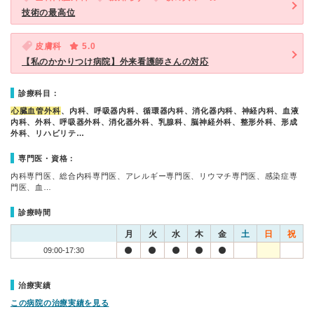
技術の最高位
皮膚科
5.0
【私のかかりつけ病院】外来看護師さんの対応
診療科目：
心臓血管外科
、内科、呼吸器内科、循環器内科、消化器内科、神経内科、血液
内科、外科、呼吸器外科、消化器外科、乳腺科、脳神経外科、整形外科、形成
外科、リハビリテ…
専門医・資格：
内科専門医、総合内科専門医、アレルギー専門医、リウマチ専門医、感染症専
門医、血…
診療時間
月
火
水
木
金
土
日
祝
09:00-17:30
治療実績
この病院の治療実績を見る