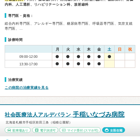
内科、人工透析、リハビリテーション科、放射線科
専門医・資格：
総合内科専門医、アレルギー専門医、糖尿病専門医、呼吸器専門医、気管支鏡
専門医、…
診療時間
月
火
水
木
金
土
日
祝
09:00-12:00
13:30-17:00
治療実績
この病院の治療実績を見る
手稲いなづみ病院
社会医療法人アルデバラン
北海道札幌市手稲区前田三条（稲積公園駅）
駐車場あり
電子決済可
マイナ受付
(スマホ可)
女医在籍