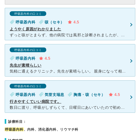
呼吸器内科の口コミ
呼吸器内科
咳（セキ）
4.5
ようやく原因がわかりました
ずっと咳がとまらず、他の病院では風邪と診断されましたが、その後も1週間以上咳がとまらず、よくなるどころか酷くなっていき、藁にもすがる思いで口コミが良かったこちらのクリニックに伺いました。とても綺麗な病
呼吸器内科の口コミ
呼吸器内科
4.5
先生が素晴らしい
気軽に通えるクリニック。先生が素晴らしい。 親身になって相談にのってもらえる。余計なことはしない。必要なものを必要なだけ。 また何かあったら通院したい！ そう思わせてくれる数少ないクリニック。貴
呼吸器内科の口コミ
呼吸器内科
気管支喘息
胸痛・咳（セキ）
4.5
行きやすくていい病院です。
数日に渡り、呼吸がしずらくて、日曜日にあいていたので初めて受診したのがきっかけです。 病院はマックスバリューの二階にあるので、駐車場が共有で使えます。 公共交通機関なら市電の駅からも近いです。
診療科目：
呼吸器内科
、内科、消化器内科、リウマチ科