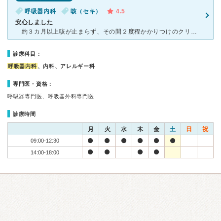
呼吸器内科
咳（セキ）
4.5
安心しました
約３カ月以上咳が止まらず、その間２度程かかりつけのクリニックに行っていましたが検査等することなく処方された薬を飲んだり、吸引したりしていました。 最近になり喘息の発作の様な状態が度重なり一瞬
診療科目：
呼吸器内科
、内科、アレルギー科
専門医・資格：
呼吸器専門医、呼吸器外科専門医
診療時間
月
火
水
木
金
土
日
祝
09:00-12:30
14:00-18:00