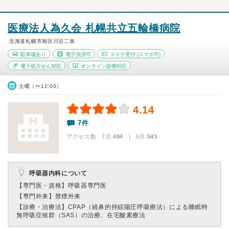
医療法人為久会 札幌共立五輪橋病院
北海道札幌市南区川沿二条
駐車場あり
電子決済可
マイナ受付
(スマホ可)
電子処方せん対応
オンライン診療対応
土曜（〜12:00）
4.14
7件
アクセス数 7月:
484
| 6月:
543
呼吸器内科について
【専門医・資格】
呼吸器専門医
【専門外来】
禁煙外来
【診療・治療法】
CPAP（経鼻的持続陽圧呼吸療法）による睡眠時
無呼吸症候群（SAS）の治療、在宅酸素療法