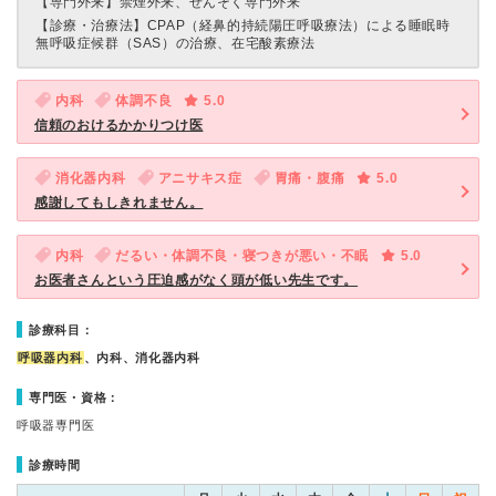
【専門外来】
禁煙外来、ぜんそく専門外来
【診療・治療法】
CPAP（経鼻的持続陽圧呼吸療法）による睡眠時
無呼吸症候群（SAS）の治療、在宅酸素療法
内科
体調不良
5.0
信頼のおけるかかりつけ医
消化器内科
アニサキス症
胃痛・腹痛
5.0
感謝してもしきれません。
内科
だるい・体調不良・寝つきが悪い・不眠
5.0
お医者さんという圧迫感がなく頭が低い先生です。
診療科目：
呼吸器内科
、内科、消化器内科
専門医・資格：
呼吸器専門医
診療時間