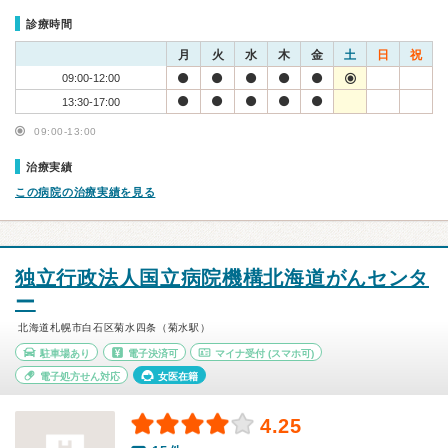
診療時間
月
火
水
木
金
土
日
祝
09:00-12:00
13:30-17:00
09:00-13:00
治療実績
この病院の治療実績を見る
独立行政法人国立病院機構北海道がんセンタ
ー
北海道札幌市白石区菊水四条（菊水駅）
駐車場あり
電子決済可
マイナ受付
(スマホ可)
電子処方せん対応
女医在籍
4.25