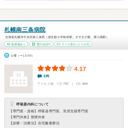
札幌南三条病院
北海道札幌市中央区南三条西（資生館小学校前駅、すすきの駅、狸小路駅）
駐車場あり
電子決済可
マイナ受付
(スマホ可)
土曜（〜13:00）
4.17
4件
アクセス数 7月:
797
| 6月:
699
呼吸器内科について
【専門医・資格】
呼吸器専門医、気管支鏡専門医
【専門外来】
禁煙外来
【診療・治療法】
在宅酸素療法