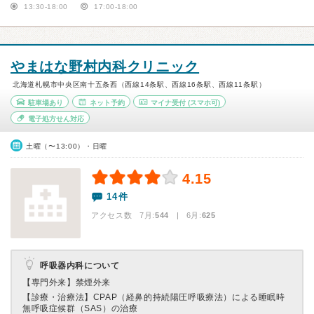
13:30-18:00
17:00-18:00
やまはな野村内科クリニック
北海道札幌市中央区南十五条西（西線14条駅、西線16条駅、西線11条駅）
駐車場あり
ネット予約
マイナ受付
(スマホ可)
電子処方せん対応
土曜（〜13:00）・日曜
4.15
14件
アクセス数 7月:
544
| 6月:
625
呼吸器内科について
【専門外来】
禁煙外来
【診療・治療法】
CPAP（経鼻的持続陽圧呼吸療法）による睡眠時
無呼吸症候群（SAS）の治療