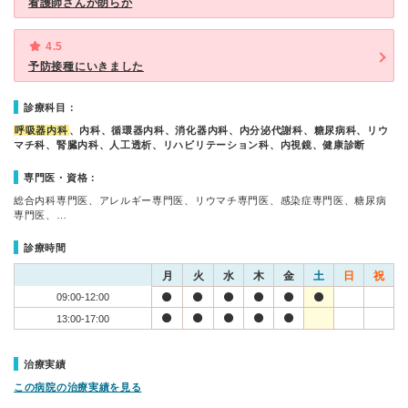
看護師さんが朗らか
4.5
予防接種にいきました
診療科目：
呼吸器内科
、内科、循環器内科、消化器内科、内分泌代謝科、糖尿病科、リウ
マチ科、腎臓内科、人工透析、リハビリテーション科、内視鏡、健康診断
専門医・資格：
総合内科専門医、アレルギー専門医、リウマチ専門医、感染症専門医、糖尿病
専門医、…
診療時間
月
火
水
木
金
土
日
祝
09:00-12:00
13:00-17:00
治療実績
この病院の治療実績を見る