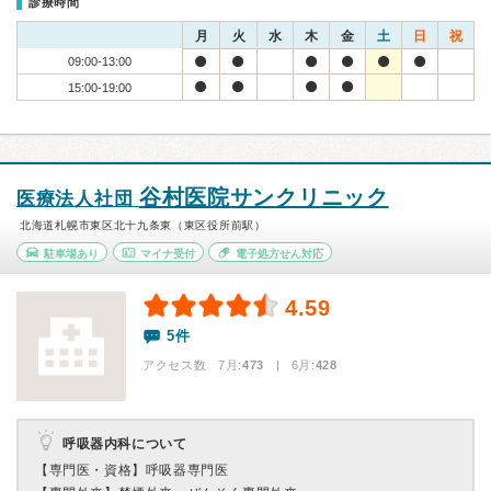
診療時間
月
火
水
木
金
土
日
祝
09:00-13:00
15:00-19:00
谷村医院サンクリニック
医療法人社団
北海道札幌市東区北十九条東（東区役所前駅）
駐車場あり
マイナ受付
電子処方せん対応
4.59
5件
アクセス数 7月:
473
| 6月:
428
呼吸器内科について
【専門医・資格】
呼吸器専門医