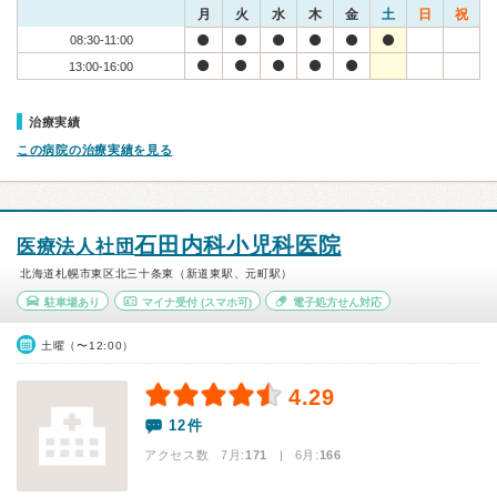
月
火
水
木
金
土
日
祝
08:30-11:00
13:00-16:00
治療実績
この病院の治療実績を見る
石田内科小児科医院
医療法人社団
北海道札幌市東区北三十条東（新道東駅、元町駅）
駐車場あり
マイナ受付
(スマホ可)
電子処方せん対応
土曜（〜12:00）
4.29
12件
アクセス数 7月:
171
| 6月:
166