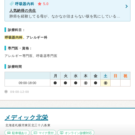
呼吸器内科
5.0
人気納得の先生
肺癌を経験してる母が、なかなか治まらない咳を気にしているので良き先生が居ぬかと探した先生がこちら。 何を見ても評判が良く、メディアにも沢山出ていらっしゃる先生なので何時受診出来るか不安でしたが、予約
診療科目：
呼吸器内科
、アレルギー科
専門医・資格：
アレルギー専門医、呼吸器専門医
診療時間
月
火
水
木
金
土
日
祝
09:00-18:00
09:00-12:00
メディック北栄
北海道札幌市東区北三十八条東
駐車場あり
マイナ受付
オンライン診療対応