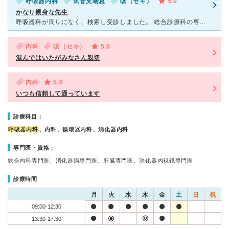
呼吸器内科
気管支喘息
咳（セキ）
5.0
かなり親身な先生
呼吸器科が周りになく、検索し受診しました。 総合診療科の専門らしく、色々な患者さんが来ていますね～ 先生は優しく、細かく症状など聞いてきた上で消去法で病気がわかる感じですので何でも話すのが大切です
内科
咳（セキ）
5.0
混んではいたがみなさん親切
内科
5.0
いつも信頼して通っています
診療科目：
呼吸器内科
、内科、循環器内科、消化器内科
専門医・資格：
総合内科専門医、消化器病専門医、肝臓専門医、消化器内視鏡専門医
診療時間
月
火
水
木
金
土
日
祝
09:00-12:30
13:30-17:30