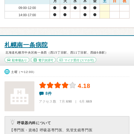
月
火
水
木
金
土
日
祝
09:00-12:00
14:00-17:00
札幌南一条病院
北海道札幌市中央区南一条西（西15丁目駅、西11丁目駅、西線6条駅）
駐車場あり
電子決済可
マイナ受付
(スマホ可)
土曜（〜12:00）
4.18
8件
アクセス数 7月:
690
| 6月:
669
呼吸器内科について
【専門医・資格】
呼吸器専門医、気管支鏡専門医