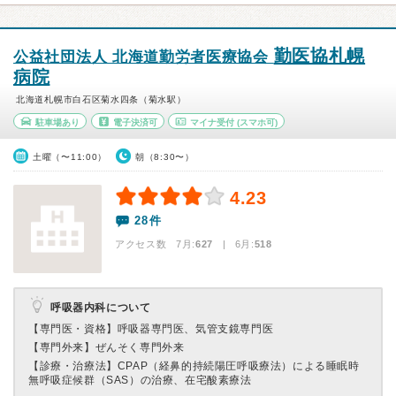
勤医協札幌
公益社団法人 北海道勤労者医療協会
病院
北海道札幌市白石区菊水四条（菊水駅）
駐車場あり
電子決済可
マイナ受付
(スマホ可)
土曜（〜11:00）
朝（8:30〜）
4.23
28件
アクセス数 7月:
627
| 6月:
518
呼吸器内科について
【専門医・資格】
呼吸器専門医、気管支鏡専門医
【専門外来】
ぜんそく専門外来
【診療・治療法】
CPAP（経鼻的持続陽圧呼吸療法）による睡眠時
無呼吸症候群（SAS）の治療、在宅酸素療法