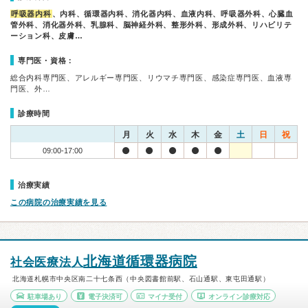
呼吸器内科
、内科、循環器内科、消化器内科、血液内科、呼吸器外科、心臓血
管外科、消化器外科、乳腺科、脳神経外科、整形外科、形成外科、リハビリテ
ーション科、皮膚…
専門医・資格：
総合内科専門医、アレルギー専門医、リウマチ専門医、感染症専門医、血液専
門医、外…
診療時間
月
火
水
木
金
土
日
祝
09:00-17:00
治療実績
この病院の治療実績を見る
北海道循環器病院
社会医療法人
北海道札幌市中央区南二十七条西（中央図書館前駅、石山通駅、東屯田通駅）
駐車場あり
電子決済可
マイナ受付
オンライン診療対応