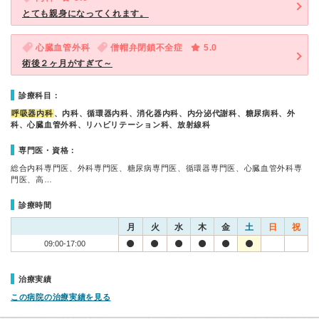
とても親身になってくれます。
心臓血管外科
僧帽弁閉鎖不全症
5.0
術後２ヶ月がすぎて～
診療科目：
呼吸器内科
、内科、循環器内科、消化器内科、内分泌代謝科、糖尿病科、外
科、心臓血管外科、リハビリテーション科、放射線科
専門医・資格：
総合内科専門医、外科専門医、糖尿病専門医、循環器専門医、心臓血管外科専
門医、高…
診療時間
月
火
水
木
金
土
日
祝
09:00-17:00
治療実績
この病院の治療実績を見る