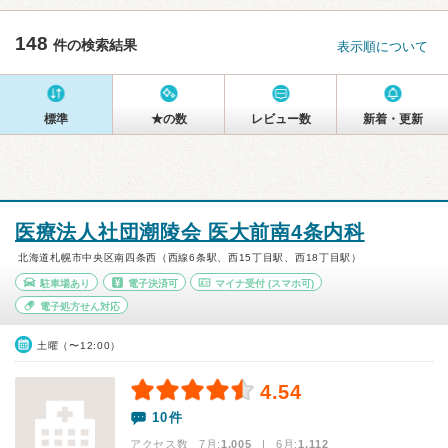
148
件の検索結果
表示順について
標準
★の数
レビュー数
新着・更新
医療法人社団潮陵会 医大前南4条内科
北海道札幌市中央区南四条西（西線6条駅、西15丁目駅、西18丁目駅）
駐車場あり
電子決済可
マイナ受付
(スマホ可)
電子処方せん対応
土曜（〜12:00）
4.54
10件
アクセス数 7月:
1,005
| 6月:
1,112