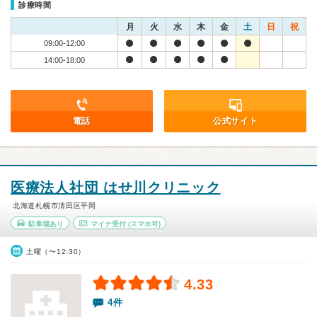
診療時間
月
火
水
木
金
土
日
祝
09:00-12:00
14:00-18:00
電話
公式サイト
医療法人社団 はせ川クリニック
北海道札幌市清田区平岡
駐車場あり
マイナ受付
(スマホ可)
土曜（〜12:30）
4.33
4件