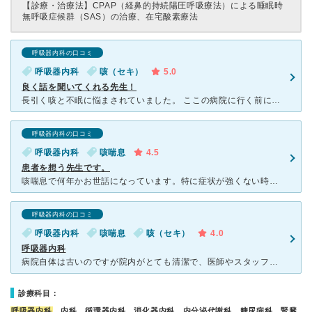
【診療・治療法】
CPAP（経鼻的持続陽圧呼吸療法）による睡眠時
無呼吸症候群（SAS）の治療、在宅酸素療法
呼吸器内科の口コミ
呼吸器内科
咳（セキ）
5.0
良く話を聞いてくれる先生！
長引く咳と不眠に悩まされていました。 ここの病院に行く前に、他の病院で診察を受け、内服治療で良くならず、すがる思いで原田先生の診察を受けました。 問診票に書いたことを丁寧に聞いてくださり、前の病院
呼吸器内科の口コミ
呼吸器内科
咳喘息
4.5
患者を想う先生です。
咳喘息で何年かお世話になっています。特に症状が強くない時は定期の薬の確認で終了ですが、風邪やアレルギーなどで辛い時にはしっかりと検査などしてくれます。 良いところはお薬を何種類も出さないところです。
呼吸器内科の口コミ
呼吸器内科
咳喘息
咳（セキ）
4.0
呼吸器内科
病院自体は古いのですが院内がとても清潔で、医師やスタッフの対応がとても丁寧です。 咳喘息で他の病院で1年近くステロイドの吸入と咳止めをもらっていたのですがあまり効かずによく眠れない日々が続いていまし
診療科目：
呼吸器内科
、内科、循環器内科、消化器内科、内分泌代謝科、糖尿病科、腎臓