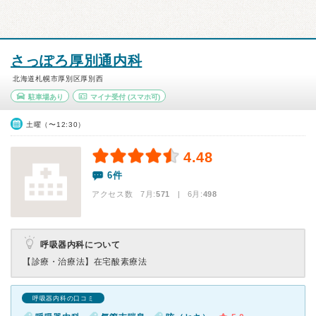
さっぽろ厚別通内科
北海道札幌市厚別区厚別西
駐車場あり
マイナ受付
(スマホ可)
土曜（〜12:30）
4.48
6件
アクセス数 7月:
571
| 6月:
498
呼吸器内科について
【診療・治療法】
在宅酸素療法
呼吸器内科の口コミ