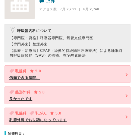
15件
アクセス数 7月:
2,789
| 6月:
2,740
呼吸器内科について
【専門医・資格】
呼吸器専門医、気管支鏡専門医
【専門外来】
禁煙外来
【診療・治療法】
CPAP（経鼻的持続陽圧呼吸療法）による睡眠時
無呼吸症候群（SAS）の治療、在宅酸素療法
乳腺科
5.0
信頼できる病院。
整形外科
5.0
良かったです
乳腺科
乳がん
5.0
乳腺外科でお世話になっています
診療科目：