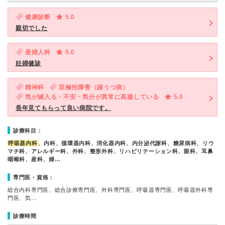
健康診断
5.0
親切でした
産婦人科
5.0
妊婦健診
精神科
双極性障害（躁うつ病）
気が滅入る・不安・気分が異常に高揚している
5.0
長年見てもらって良い病院です。
診療科目：
呼吸器内科
、内科、循環器内科、消化器内科、内分泌代謝科、糖尿病科、リウ
マチ科、アレルギー科、外科、整形外科、リハビリテーション科、眼科、耳鼻
咽喉科、産科、婦…
専門医・資格：
総合内科専門医、総合診療専門医、外科専門医、呼吸器専門医、呼吸器外科専
門医、気…
診療時間