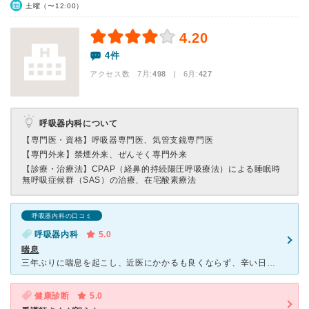
土曜（〜12:00）
4.20
4件
アクセス数 7月:
498
| 6月:
427
呼吸器内科について
【専門医・資格】
呼吸器専門医、気管支鏡専門医
【専門外来】
禁煙外来、ぜんそく専門外来
【診療・治療法】
CPAP（経鼻的持続陽圧呼吸療法）による睡眠時
無呼吸症候群（SAS）の治療、在宅酸素療法
呼吸器内科の口コミ
呼吸器内科
5.0
喘息
三年ぶりに喘息を起こし、近医にかかるも良くならず、辛い日々を過ごしていました。 インターネットで調べてこちらの病院を受診したところ、とてもわかりやすい説明と検査もしてくれて回復することができました。
健康診断
5.0