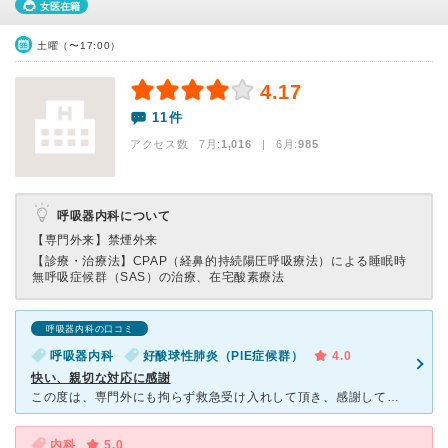
女医在籍
土曜（〜17:00）
4.17
11件
アクセス数 7月:
1,016
| 6月:
985
呼吸器内科について
【専門外来】
禁煙外来
【診療・治療法】
CPAP（経鼻的持続陽圧呼吸療法）による睡眠時
無呼吸症候群（SAS）の治療、在宅酸素療法
呼吸器内科の口コミ
呼吸器内科
好酸球性肺炎（PIE症候群）
4.0
快い、親切な対応に感謝
この度は、専門外にも拘らず救急受け入れして頂き、感謝しております。 循環器分野では、症例数が多く定評がある病院です。ＣＣＵで迎えて下さったのは、心血管研究のＹ先生と、看護師のMさんでしたが、これから
内科
5.0