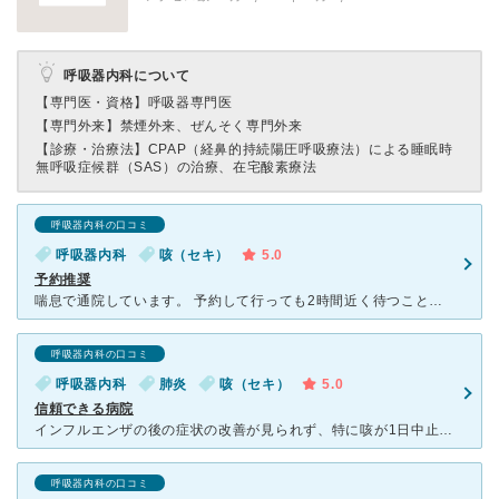
呼吸器内科について
【専門医・資格】
呼吸器専門医
【専門外来】
禁煙外来、ぜんそく専門外来
【診療・治療法】
CPAP（経鼻的持続陽圧呼吸療法）による睡眠時
無呼吸症候群（SAS）の治療、在宅酸素療法
呼吸器内科の口コミ
呼吸器内科
咳（セキ）
5.0
予約推奨
喘息で通院しています。 予約して行っても2時間近く待つことがあります。 検査など諸々あり最終的にそれくらいかかることもありますが、予約して行っても先生とお話しするまで待合室で2時間近く待ちぼうけな
呼吸器内科の口コミ
呼吸器内科
肺炎
咳（セキ）
5.0
信頼できる病院
インフルエンザの後の症状の改善が見られず、特に咳が1日中止まらなかったのでお電話で予約して受診しました。 院内は思ってたより広く、新しくはないですが清潔感のある病院でした。 初めに看護師さんに細か
呼吸器内科の口コミ