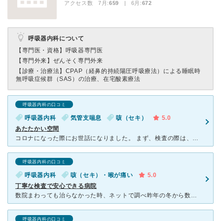
アクセス数 7月:
659
| 6月:
672
呼吸器内科について
【専門医・資格】
呼吸器専門医
【専門外来】
ぜんそく専門外来
【診療・治療法】
CPAP（経鼻的持続陽圧呼吸療法）による睡眠時
無呼吸症候群（SAS）の治療、在宅酸素療法
呼吸器内科の口コミ
呼吸器内科
気管支喘息
咳（セキ）
5.0
あたたかい空間
コロナになった際にお世話になりました。 まず、検査の際は、駐車場で行いました。 時期的にコロナの疑いがある状態では、必要最低限の会話しかしてもらえないところ、「つけた瞬間陽性が出ましたよ〜。きっと
呼吸器内科の口コミ
呼吸器内科
咳（セキ）・喉が痛い
5.0
丁寧な検査で安心できる病院
数院まわっても治らなかった時、ネットで調べ昨年の冬から数回お世話になっている病院です。 呼吸の検査が2種類？あり、喘息の度合いをデータ化して詳しく見る事ができます。 先生は穏やかな話し方で、患者に
呼吸器内科の口コミ