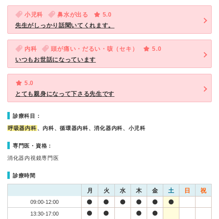
小児科
鼻水が出る
5.0
先生がしっかり話聞いてくれます。
内科
頭が痛い・だるい・咳（セキ）
5.0
いつもお世話になっています
5.0
とても親身になって下さる先生です
診療科目：
呼吸器内科
、内科、循環器内科、消化器内科、小児科
専門医・資格：
消化器内視鏡専門医
診療時間
月
火
水
木
金
土
日
祝
09:00-12:00
13:30-17:00