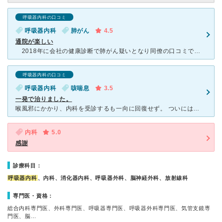
呼吸器内科の口コミ
呼吸器内科
肺がん
4.5
通院が楽しい
2018年に会社の健康診断で肺がん疑いとなり同僚の口コミでこちらを受診。二度の通院・一泊入院での生検・日帰りでの全身PET-CTと頭部MRI検査を経て、結果は脳転移があったため肺腺がんステージⅣの診
呼吸器内科の口コミ
呼吸器内科
咳喘息
3.5
一発で治りました。
喉風邪にかかり、内科を受診するも一向に回復せず。 ついには、寝られないほどの咳が現れ、これはきっと喘息だと思い、専門医院であるここを受診。 喘息の検査を一通り行い、確定ではないものの偽陽性となって
内科
5.0
感謝
診療科目：
呼吸器内科
、内科、消化器内科、呼吸器外科、脳神経外科、放射線科
専門医・資格：
総合内科専門医、外科専門医、呼吸器専門医、呼吸器外科専門医、気管支鏡専
門医、脳…