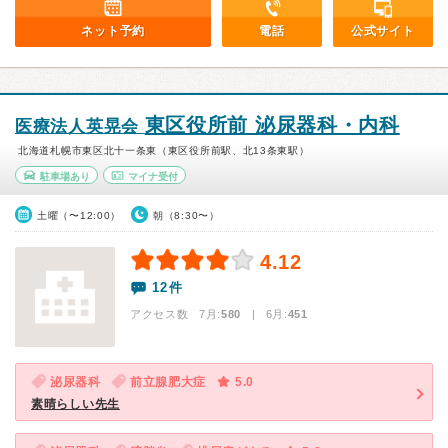
ネット予約
電話
公式サイト
東区役所前 泌尿器科・内科
医療法人英晃会
北海道札幌市東区北十一条東（東区役所前駅、北13条東駅）
駐車場あり
マイナ受付
土曜（〜12:00）
朝（8:30〜）
4.12
12件
アクセス数 7月:
580
| 6月:
451
泌尿器科
前立腺肥大症
5.0
素晴らしい先生