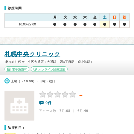
診療時間
月
火
水
木
金
土
日
祝
10:00-22:00
札幌中央クリニック
北海道札幌市中央区大通西（大通駅、西4丁目駅、狸小路駅）
電子決済可
オンライン診療対応
土曜（〜18:00）・日曜・祝日
－
0件
アクセス数 7月:
68
| 6月:
40
診療科目：