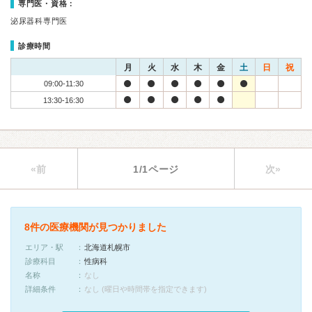
専門医・資格：
泌尿器科専門医
診療時間
月
火
水
木
金
土
日
祝
09:00-11:30
13:30-16:30
«前
1/1ページ
次»
8件の医療機関が見つかりました
エリア・駅
北海道札幌市
診療科目
性病科
名称
なし
詳細条件
なし (曜日や時間帯を指定できます)