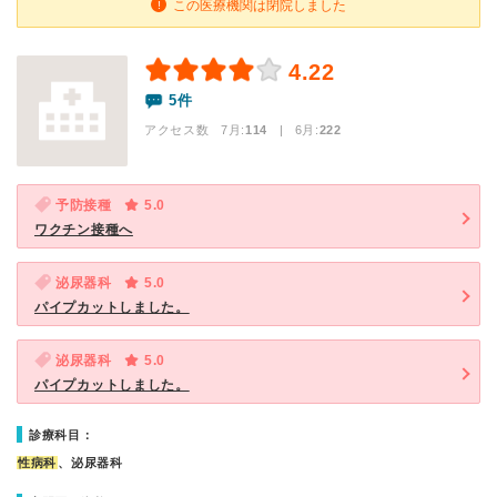
この医療機関は閉院しました
4.22
5件
アクセス数 7月:
114
| 6月:
222
予防接種
5.0
ワクチン接種へ
泌尿器科
5.0
パイプカットしました。
泌尿器科
5.0
パイプカットしました。
診療科目：
性病科
、泌尿器科