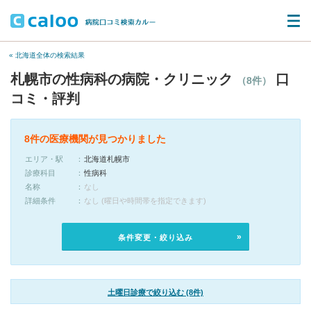
« 北海道全体の検索結果
札幌市の性病科の病院・クリニック
口
（8件）
コミ・評判
8件の医療機関が見つかりました
エリア・駅
北海道札幌市
診療科目
性病科
名称
なし
詳細条件
なし (曜日や時間帯を指定できます)
条件変更・絞り込み
土曜日診療で絞り込む (8件)