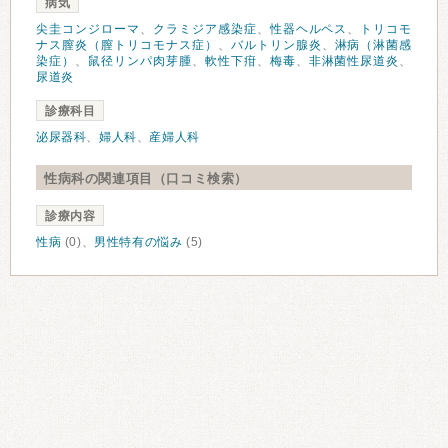
病気
尖圭コンジローマ
、
クラミジア感染症
、
性器ヘルペス
、
トリコモ
ナス膣炎（膣トリコモナス症）
、
バルトリン腺炎
、
淋病（淋菌感
染症）
、
鼠径リンパ肉芽腫
、
軟性下疳
、
梅毒
、
非淋菌性尿道炎
、
尿道炎
診療科目
泌尿器科
、
婦人科
、
産婦人科
性病科の関連項目（口コミ検索）
診療内容
性病
(0)、
男性特有の悩み
(5)