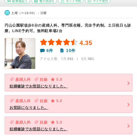
駐車場あり
電子決済可
ネット予約
マイナ受付
土曜（〜18:00）・日曜
円山公園駅徒歩6分の産婦人科。専門医在籍。完全予約制。土日祝日も診
療。LINE予約可。無料駐車場2台
4.35
6件
10件
アクセス数 7月:
561
| 6月:
581
産婦人科
妊娠
5.0
妊婦健診でお世話になりました。
産婦人科
妊娠
5.0
お世話になりました。
産婦人科
妊娠
5.0
妊婦健診でお世話になりました。