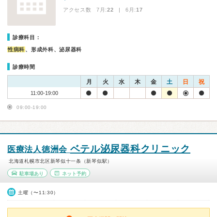
アクセス数 7月:
22
| 6月:
17
診療科目：
性病科
、形成外科、泌尿器科
診療時間
月
火
水
木
金
土
日
祝
11:00-19:00
09:00-19:00
ベテル泌尿器科クリニック
医療法人徳洲会
北海道札幌市北区新琴似十一条（新琴似駅）
駐車場あり
ネット予約
土曜（〜11:30）