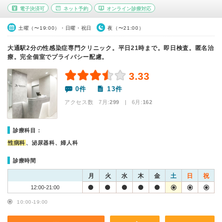
電子決済可
ネット予約
オンライン診療対応
土曜（〜19:00）・日曜・祝日
夜（〜21:00）
大通駅2分の性感染症専門クリニック。平日21時まで。即日検査。匿名治
療。完全個室でプライバシー配慮。
3.33
0件
13件
アクセス数 7月:
299
| 6月:
162
診療科目：
性病科
、泌尿器科、婦人科
診療時間
月
火
水
木
金
土
日
祝
12:00-21:00
10:00-19:00