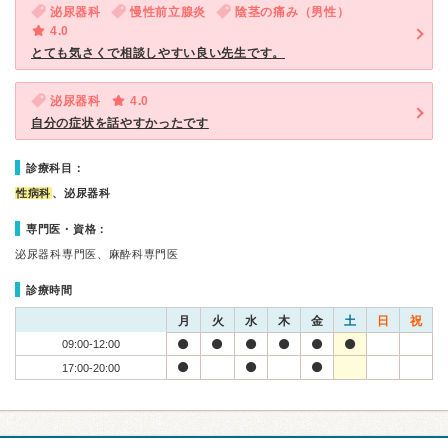
泌尿器科
慢性前立腺炎
陰茎の痛み（男性）
4.0
とても気さくで相談しやすい良い先生です。
泌尿器科
4.0
自分の症状を話やすかったです
診療科目：
性病科
、泌尿器科
専門医・資格：
泌尿器科専門医、麻酔科専門医
診療時間
月
火
水
木
金
土
日
祝
09:00-12:00
17:00-20:00