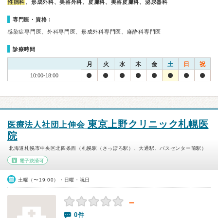
性病科
、形成外科、美容外科、皮膚科、美容皮膚科、泌尿器科
専門医・資格：
感染症専門医、外科専門医、形成外科専門医、麻酔科専門医
診療時間
月
火
水
木
金
土
日
祝
10:00-18:00
東京上野クリニック札幌医
医療法人社団上伸会
院
北海道札幌市中央区北四条西（札幌駅（さっぽろ駅）、大通駅、バスセンター前駅）
電子決済可
土曜（〜19:00）・日曜・祝日
－
0件