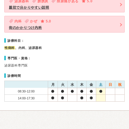
泌尿器科
膀胱炎
排尿痛がある
5.0
親切で分かりやすい説明
内科
かぜ
5.0
街のかかりつけ内科
診療科目：
性病科
、内科、泌尿器科
専門医・資格：
泌尿器科専門医
診療時間
月
火
水
木
金
土
日
祝
08:30-12:00
14:00-17:30