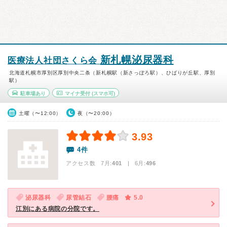
新札幌泌尿器科
医療法人社団さくら会
北海道札幌市厚別区厚別中央二条（新札幌駅（新さっぽろ駅）、ひばりが丘駅、厚別
駅）
駐車場あり
マイナ受付
(スマホ可)
土曜（〜12:00）
夜（〜20:00）
3.93
4件
アクセス数 7月:
401
| 6月:
496
泌尿器科
尿管結石
腰痛
5.0
江別にある病院の分院です。