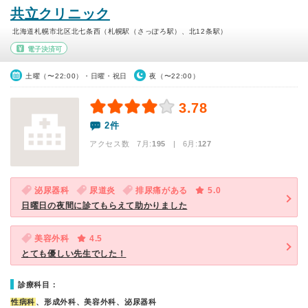
共立クリニック
北海道札幌市北区北七条西（札幌駅（さっぽろ駅）、北12条駅）
電子決済可
土曜（〜22:00）・日曜・祝日
夜（〜22:00）
3.78
2件
アクセス数 7月:
195
| 6月:
127
泌尿器科
尿道炎
排尿痛がある
5.0
日曜日の夜間に診てもらえて助かりました
美容外科
4.5
とても優しい先生でした！
診療科目：
性病科
、形成外科、美容外科、泌尿器科