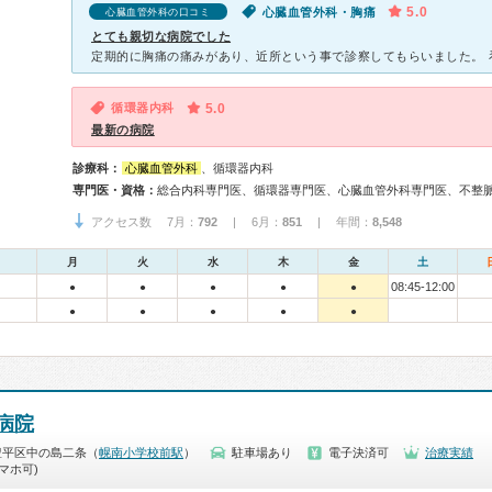
5.0
心臓血管外科・胸痛
心臓血管外科の口コミ
とても親切な病院でした
循環器内科
5.0
最新の病院
診療科：
心臓血管外科
、循環器内科
専門医・資格：
アクセス数 7月：
792
| 6月：
851
| 年間：
8,548
月
火
水
木
金
土
08:45-12:00
●
●
●
●
●
●
●
●
●
●
病院
豊平区中の島二条（
幌南小学校前駅
）
駐車場あり
電子決済可
治療実績
マホ可)