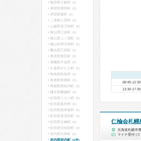
亀田郡七飯町
(0)
茅部郡鹿部町
(0)
茅部郡森町
(0)
二海郡八雲町
(0)
山越郡長万部町
(0)
檜山郡江差町
(0)
檜山郡上ノ国町
(0)
檜山郡厚沢部町
(0)
爾志郡乙部町
(0)
奥尻郡奥尻町
(0)
瀬棚郡今金町
(0)
久遠郡せたな町
(0)
島牧郡島牧村
(0)
寿都郡寿都町
(0)
08:45-12:30
寿都郡黒松内町
(0)
13:30-17:30
磯谷郡蘭越町
(0)
虻田郡ニセコ町
(0)
虻田郡真狩村
(0)
虻田郡留寿都村
(0)
虻田郡喜茂別町
(0)
仁楡会札幌
虻田郡京極町
(0)
虻田郡倶知安町
(0)
北海道札幌市
岩内郡共和町
(0)
マイナ受付 (ス
岩内郡岩内町
(1件)