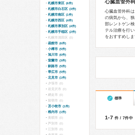
心臓血管外
札幌市東区
(6件)
札幌市白石区
(3件)
心臓血管外科は
札幌市南区
(1件)
の病気から、狭
札幌市西区
(4件)
部レントゲン検
札幌市厚別区
(4件)
テル治療を行い
札幌市手稲区
(2件)
をおすすめしま
札幌市清田区
(0)
函館市
(6件)
小樽市
(5件)
旭川市
(6件)
室蘭市
(3件)
釧路市
(5件)
帯広市
(5件)
北見市
(1件)
夕張市
(0)
岩見沢市
(0)
網走市
(0)
標準
留萌市
(0)
苫小牧市
(1件)
稚内市
(1件)
1-7
美唄市
件 / 7件中
(0)
芦別市
(0)
江別市
(0)
赤平市
(0)