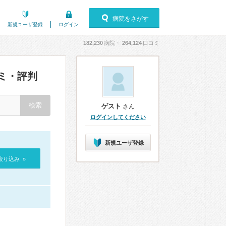
病院をさがす
新規ユーザ登録
ログイン
182,230
病院・
264,124
口コミ
ミ・評判
ゲスト
さん
ログインしてください
新規ユーザ登録
絞り込み »