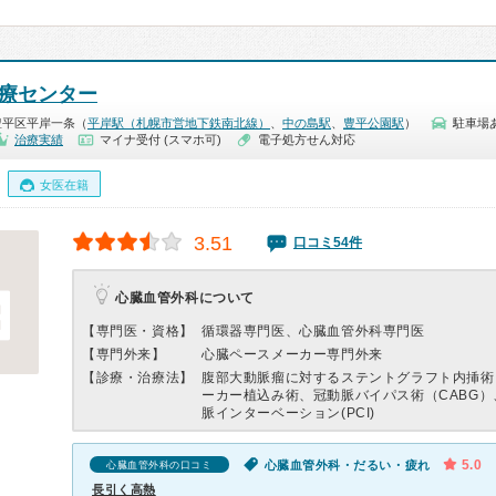
医療センター
豊平区平岸一条（
平岸駅（札幌市営地下鉄南北線）
、
中の島駅
、
豊平公園駅
）
駐車場
治療実績
マイナ受付 (スマホ可)
電子処方せん対応
女医在籍
3.51
口コミ54件
心臓血管外科について
【専門医・資格】
循環器専門医、心臓血管外科専門医
【専門外来】
心臓ペースメーカー専門外来
【診療・治療法】
腹部大動脈瘤に対するステントグラフト内挿術
ーカー植込み術、冠動脈バイパス術（CABG
脈インターベーション(PCI)
5.0
心臓血管外科・だるい・疲れ
心臓血管外科の口コミ
長引く高熱