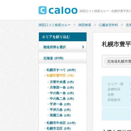
病院口コミ検索カルー - 札幌市豊平区
病院口コミ検索カルー
病院検索
心臓血管外科
北
エリアを絞り込む
札幌市豊
都道府県を選択
北海道
(87件)
北海道札幌市
札幌市すべて
(40件)
札幌市豊平区
(7件)
月寒中央通
(1件)
エリア・駅
月寒西一条
(1件)
診療科目
中の島一条
(1件)
名称
中の島二条
(1件)
詳細条件
平岸一条
(1件)
平岸六条
(1件)
美園三条
(1件)
札幌市中央区
(11件)
札幌市北区
(2件)