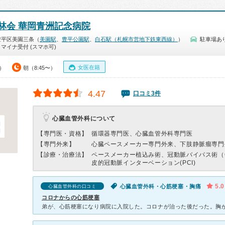
林会 華岡青洲記念病院
豊平区美園三条（
美園駅
、
豊平公園駅
、
白石駅（札幌市営地下鉄東西線）
）
駐車場あ
マイナ受付 (スマホ可)
女医在籍
0）
朝（8:45〜）
4.47
口コミ3件
心臓血管外科について
【専門医・資格】
循環器専門医、心臓血管外科専門医
【専門外来】
心臓ペースメーカー専門外来、下肢静脈瘤専門
【診療・治療法】
ペースメーカー植込み術、冠動脈バイパス術（
皮的冠動脈インターベーション(PCI)
5.0
心臓血管外科・心筋梗塞・胸痛
心臓血管外科の口コミ
コロナからの心筋梗塞