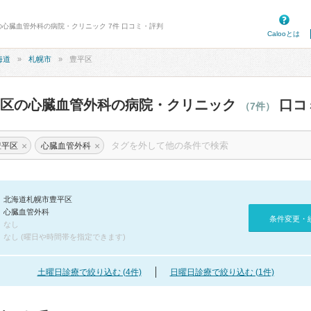
の心臓血管外科の病院・クリニック 7件 口コミ・評判
Calooとは
海道
札幌市
豊平区
平区の心臓血管外科の病院・クリニック
口コ
（7件）
×
×
豊平区
心臓血管外科
北海道札幌市豊平区
心臓血管外科
条件変更・
なし
なし (曜日や時間帯を指定できます)
土曜日診療で絞り込む (4件)
日曜日診療で絞り込む (1件)