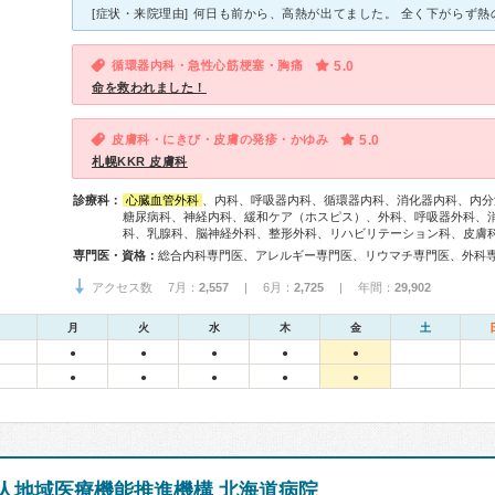
循環器内科・急性心筋梗塞・胸痛
5.0
命を救われました！
皮膚科・にきび・皮膚の発疹・かゆみ
5.0
札幌KKR 皮膚科
診療科：
心臓血管外科
、内科、呼吸器内科、循環器内科、消化器内科、内分
糖尿病科、神経内科、緩和ケア（ホスピス）、外科、呼吸器外科、
科、乳腺科、脳神経外科、整形外科、リハビリテーション科、皮膚
専門医・資格：
アクセス数 7月：
2,557
| 6月：
2,725
| 年間：
29,902
月
火
水
木
金
土
●
●
●
●
●
●
●
●
●
●
人地域医療機能推進機構 北海道病院