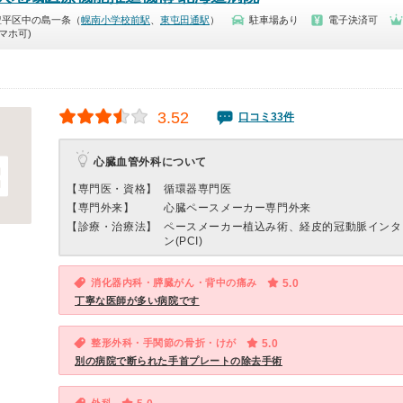
豊平区中の島一条（
幌南小学校前駅
、
東屯田通駅
）
駐車場あり
電子決済可
マホ可)
3.52
口コミ33件
心臓血管外科について
【専門医・資格】
循環器専門医
【専門外来】
心臓ペースメーカー専門外来
【診療・治療法】
ペースメーカー植込み術、経皮的冠動脈インタ
ン(PCI)
消化器内科・膵臓がん・背中の痛み
5.0
丁寧な医師が多い病院です
整形外科・手関節の骨折・けが
5.0
別の病院で断られた手首プレートの除去手術