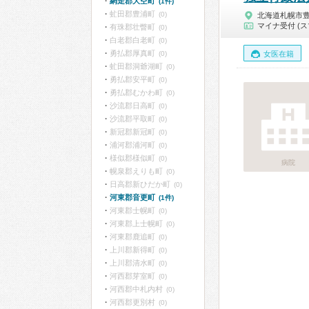
網走郡大空町
(1件)
虻田郡豊浦町
(0)
北海道札幌市
マイナ受付 (ス
有珠郡壮瞥町
(0)
白老郡白老町
(0)
勇払郡厚真町
(0)
女医在籍
虻田郡洞爺湖町
(0)
勇払郡安平町
(0)
勇払郡むかわ町
(0)
沙流郡日高町
(0)
沙流郡平取町
(0)
新冠郡新冠町
(0)
浦河郡浦河町
(0)
様似郡様似町
(0)
病院
幌泉郡えりも町
(0)
日高郡新ひだか町
(0)
河東郡音更町
(1件)
河東郡士幌町
(0)
河東郡上士幌町
(0)
河東郡鹿追町
(0)
上川郡新得町
(0)
上川郡清水町
(0)
河西郡芽室町
(0)
河西郡中札内村
(0)
河西郡更別村
(0)