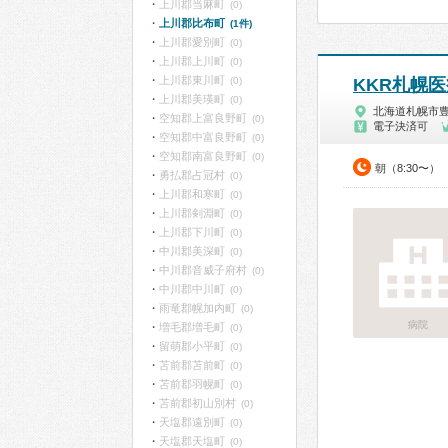
上川郡当麻町
(0)
上川郡比布町
(1件)
上川郡愛別町
(0)
上川郡上川町
(0)
上川郡東川町
(0)
KKR札幌
上川郡美瑛町
(0)
北海道札幌市
空知郡上富良野町
(0)
電子決済可
空知郡中富良野町
(0)
空知郡南富良野町
(0)
朝（8:30〜）
勇払郡占冠村
(0)
上川郡和寒町
(0)
上川郡剣淵町
(0)
上川郡下川町
(0)
中川郡美深町
(0)
中川郡音威子府村
(0)
中川郡中川町
(0)
雨竜郡幌加内町
(0)
病院
増毛郡増毛町
(0)
留萌郡小平町
(0)
苫前郡苫前町
(0)
苫前郡羽幌町
(0)
苫前郡初山別村
(0)
天塩郡遠別町
(0)
天塩郡天塩町
(0)