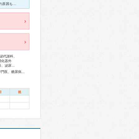
[症状・来院理由] 何日も前から、高熱が出てました。 全く下がらず熱の原因も不明でした。 [医師の診断・治療法] 心臓に雑音が見つかり、心臓の弁が細菌に喰われてとれかかっていました。 心臓の
泌代謝科、
消化器外
科、泌尿…
総合内科専門医、アレルギー専門医、リウマチ専門医、外科専門医、糖尿病専門医、呼吸器専門医、呼吸器外科専門医、気管支鏡専門医、循環器専門医、心臓血管外科専門医、消化器病専門医、消化器外科専門医、肝臓専門医、消化器内視鏡専門医、泌尿器科専門医、透析専門医、神経内科専門医、脳神経外科専門医、整形外科専門医、手外科専門医、脊椎脊髄外科専門医、皮膚科専門医、眼科専門医、耳鼻咽喉科専門医、産婦人科専門医、婦人科腫瘍専門医、生殖医療専門医、乳腺専門医、産科婦人科腹腔鏡技術認定医、女性ヘルスケア専門医、小児科専門医、一般病院連携精神医学専門医、精神科専門医、麻酔科専門医、ペインクリニック専門医、細胞診専門医、病理専門医、放射線科専門医、漢方専門医、がん薬物療法専門医、がん治療認定医
日
祝