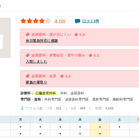
0）
4.04
口コミ3件
泌尿器科・尿が出にくい
5.0
休日緊急対応に感謝
泌尿器科・尿管結石・背中の痛み
4.5
入院しました
泌尿器科・血尿
4.0
家族の看取り
診療科：
心臓血管外科
、外科、泌尿器科
専門医・資格：
外科専門医、泌尿器科専門医、透析専門医、麻酔科専門医
アクセス数 7月：
431
| 6月：
489
| 年間：
4,609
月
火
水
木
金
土
●
●
●
●
●
●
●
●
●
●
●