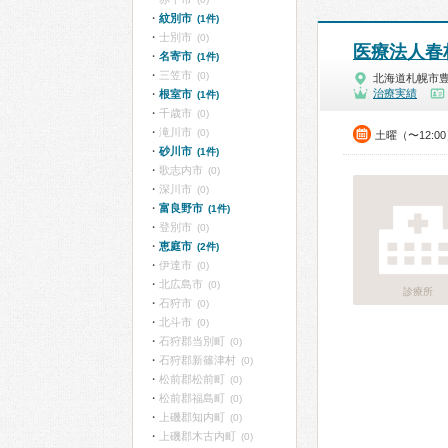
紋別市
(1件)
士別市
(0)
医療法人春
名寄市
(1件)
三笠市
(0)
北海道札幌市
治療実績
根室市
(1件)
千歳市
(0)
滝川市
(0)
土曜（〜12:0
砂川市
(1件)
歌志内市
(0)
深川市
(0)
富良野市
(1件)
登別市
(0)
恵庭市
(2件)
伊達市
(0)
北広島市
(0)
診療所
石狩市
(0)
北斗市
(0)
石狩郡当別町
(0)
石狩郡新篠津村
(0)
松前郡松前町
(0)
松前郡福島町
(0)
上磯郡知内町
(0)
上磯郡木古内町
(0)