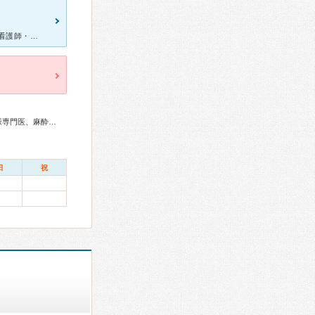
定期的に胸痛の痛みがあり、近所という事で診察してもらいました。 看護師・医師・検査師の方、皆さま本当に親切で、心配だった検査も安心して受けることができました。 待ち時間は少しありますが、病院内
総合内科専門医、循環器専門医、心臓血管外科専門医、不整脈専門医、麻酔科専門医、放射線科専門医
日
祝