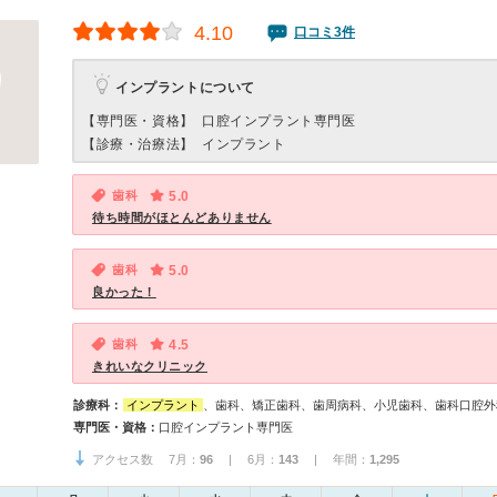
4.10
口コミ3件
インプラントについて
【専門医・資格】
口腔インプラント専門医
【診療・治療法】
インプラント
歯科
5.0
待ち時間がほとんどありません
歯科
5.0
良かった！
歯科
4.5
きれいなクリニック
診療科：
インプラント
、歯科、矯正歯科、歯周病科、小児歯科、歯科口腔外
専門医・資格：
口腔インプラント専門医
アクセス数 7月：
96
| 6月：
143
| 年間：
1,295