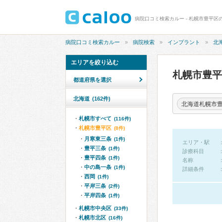
病院口コミ検索カルー - 札幌市豊平区
病院口コミ検索カルー
病院検索
インプラント
北
エリアを絞り込む
札幌市豊
都道府県を選択
北海道
(162件)
北海道札幌市
札幌市すべて
(116件)
札幌市豊平区
(8件)
月寒東三条
(1件)
エリア・駅
豊平三条
(1件)
診療科目
豊平四条
(1件)
名称
中の島一条
(1件)
詳細条件
西岡
(1件)
平岸三条
(2件)
平岸四条
(1件)
札幌市中央区
(33件)
札幌市北区
(16件)