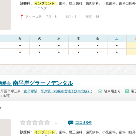
診療科：
インプラント
、歯科、矯正歯科、歯周病科、小児歯科、歯科口腔外
トニング
アクセス数 7月：
8
| 6月：
4
| 年間：
65
月
火
水
木
金
土
●
●
●
●
●
●
●
●
●
●
●
●
南平岸グラーノデンタル
博愛会
豊平区平岸三条（
南平岸駅
、
平岸駅（札幌市営地下鉄南北線）
）
駐車場あり
電
マホ可)
0）
－
口コミ0件
診療科：
インプラント
、歯科、矯正歯科、歯周病科、小児歯科、歯科口腔外