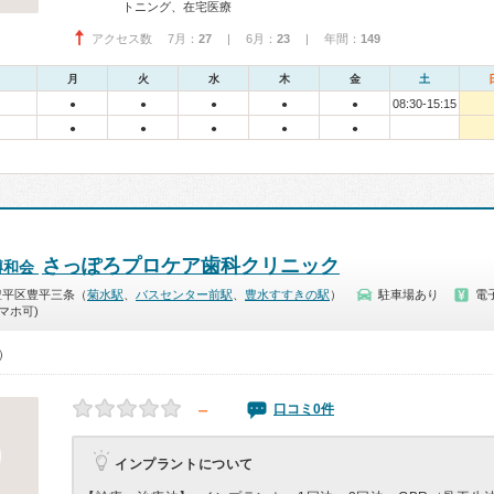
トニング、在宅医療
アクセス数 7月：
27
| 6月：
23
| 年間：
149
月
火
水
木
金
土
08:30-15:15
●
●
●
●
●
●
●
●
●
●
さっぽろプロケア歯科クリニック
博和会
豊平区豊平三条（
菊水駅
、
バスセンター前駅
、
豊水すすきの駅
）
駐車場あり
電
マホ可)
0）
－
口コミ0件
インプラントについて