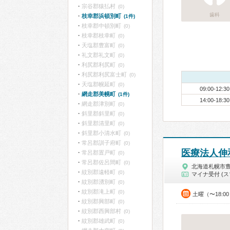
宗谷郡猿払村
(0)
歯科
枝幸郡浜頓別町
(1件)
枝幸郡中頓別町
(0)
枝幸郡枝幸町
(0)
天塩郡豊富町
(0)
礼文郡礼文町
(0)
利尻郡利尻町
(0)
利尻郡利尻富士町
(0)
天塩郡幌延町
(0)
09:00-12:30
網走郡美幌町
(1件)
14:00-18:30
網走郡津別町
(0)
斜里郡斜里町
(0)
斜里郡清里町
(0)
斜里郡小清水町
(0)
常呂郡訓子府町
(0)
医療法人伸
常呂郡置戸町
(0)
常呂郡佐呂間町
(0)
北海道札幌市
紋別郡遠軽町
(0)
マイナ受付 (ス
紋別郡湧別町
(0)
紋別郡滝上町
(0)
土曜（〜18:0
紋別郡興部町
(0)
紋別郡西興部村
(0)
紋別郡雄武町
(0)