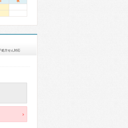
日
祝
子処方せん対応