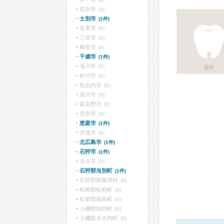
紋別市
(0)
士別市
(1件)
名寄市
(0)
三笠市
(0)
根室市
(0)
千歳市
(1件)
滝川市
(0)
歯科
砂川市
(0)
歌志内市
(0)
深川市
(0)
富良野市
(0)
登別市
(0)
恵庭市
(1件)
伊達市
(0)
北広島市
(1件)
石狩市
(1件)
北斗市
(0)
石狩郡当別町
(1件)
石狩郡新篠津村
(0)
松前郡松前町
(0)
松前郡福島町
(0)
上磯郡知内町
(0)
上磯郡木古内町
(0)