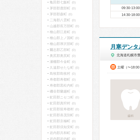
亀田郡七飯町
(0)
09:30-13:00
茅部郡鹿部町
(0)
茅部郡森町
(0)
14:30-18:00
二海郡八雲町
(0)
山越郡長万部町
(0)
檜山郡江差町
(0)
檜山郡上ノ国町
(0)
檜山郡厚沢部町
(0)
月寒デンタ
爾志郡乙部町
(0)
北海道札幌市
奥尻郡奥尻町
(0)
瀬棚郡今金町
(0)
土曜（〜18:0
久遠郡せたな町
(0)
島牧郡島牧村
(0)
寿都郡寿都町
(0)
寿都郡黒松内町
(0)
磯谷郡蘭越町
(0)
虻田郡ニセコ町
(0)
虻田郡真狩村
(0)
虻田郡留寿都村
(0)
虻田郡喜茂別町
(0)
歯科
虻田郡京極町
(0)
虻田郡倶知安町
(0)
岩内郡共和町
(0)
岩内郡岩内町
(0)