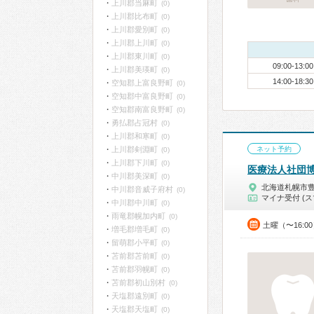
上川郡当麻町
(0)
上川郡比布町
(0)
上川郡愛別町
(0)
上川郡上川町
(0)
上川郡東川町
(0)
09:00-13:00
上川郡美瑛町
(0)
14:00-18:30
空知郡上富良野町
(0)
空知郡中富良野町
(0)
空知郡南富良野町
(0)
勇払郡占冠村
(0)
上川郡和寒町
(0)
上川郡剣淵町
ネット予約
(0)
上川郡下川町
(0)
医療法人社団
中川郡美深町
(0)
北海道札幌市
中川郡音威子府村
(0)
マイナ受付 (ス
中川郡中川町
(0)
雨竜郡幌加内町
(0)
土曜（〜16:0
増毛郡増毛町
(0)
留萌郡小平町
(0)
苫前郡苫前町
(0)
苫前郡羽幌町
(0)
苫前郡初山別村
(0)
天塩郡遠別町
(0)
天塩郡天塩町
(0)