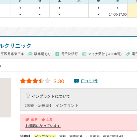
月
火
水
木
金
土
●
●
●
●
●
14:00-17:00
●
●
●
●
ルクリニック
豊平区月寒東三条
駐車場あり
電子決済可
マイナ受付 (スマホ可)
電
0）
3.30
口コミ1件
インプラントについて
【診療・治療法】
インプラント
歯科
4.5
お世話になっています
診療科：
インプラント
、歯科、歯周病科、小児歯科、歯科口腔外科