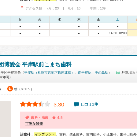
アクセス数 7月：
23
| 6月：
10
| 年間：
139
月
火
水
木
金
土
●
●
●
●
●
14:30-18:00
●
●
●
●
団博愛会 平岸駅前こまち歯科
豊平区平岸三条（
平岸駅（札幌市営地下鉄南北線）
、
南平岸駅
、
中の島駅
）
駐車場あ
マホ可)
5）
朝（8:30〜）
3.30
口コミ1件
歯科・虫歯
4.5
丁寧な診療
診療科：
インプラント
、歯科、矯正歯科、歯周病科、小児歯科、歯科口腔外