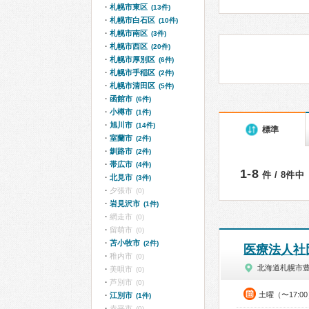
札幌市東区
(13件)
札幌市白石区
(10件)
札幌市南区
(3件)
札幌市西区
(20件)
札幌市厚別区
(6件)
札幌市手稲区
(2件)
札幌市清田区
(5件)
函館市
(6件)
小樽市
(1件)
旭川市
(14件)
標準
室蘭市
(2件)
釧路市
(2件)
帯広市
(4件)
1-8
件 / 8件中
北見市
(3件)
夕張市
(0)
岩見沢市
(1件)
網走市
(0)
留萌市
(0)
苫小牧市
(2件)
医療法人社
稚内市
(0)
北海道札幌市
美唄市
(0)
芦別市
(0)
土曜（〜17:0
江別市
(1件)
赤平市
(0)