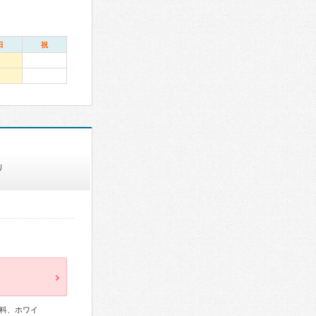
日
祝
り
科、ホワイ