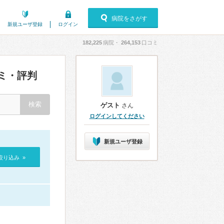
病院をさがす
新規ユーザ登録
ログイン
182,225
病院・
264,153
口コミ
ミ・評判
ゲスト
さん
ログインしてください
新規ユーザ登録
絞り込み »