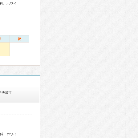
科、ホワイ
日
祝
子決済可
科、ホワイ