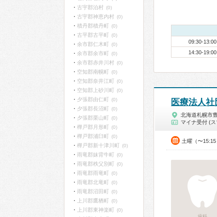
古宇郡泊村
(0)
古宇郡神恵内村
(0)
積丹郡積丹町
(0)
古平郡古平町
(0)
09:30-13:00
余市郡仁木町
(0)
14:30-19:00
余市郡余市町
(0)
余市郡赤井川村
(0)
空知郡南幌町
(0)
空知郡奈井江町
(0)
空知郡上砂川町
(0)
夕張郡由仁町
(0)
医療法人社
夕張郡長沼町
(0)
北海道札幌市
夕張郡栗山町
(0)
マイナ受付 (ス
樺戸郡月形町
(0)
樺戸郡浦臼町
(0)
土曜（〜15:1
樺戸郡新十津川町
(0)
雨竜郡妹背牛町
(0)
雨竜郡秩父別町
(0)
雨竜郡雨竜町
(0)
雨竜郡北竜町
(0)
雨竜郡沼田町
(0)
上川郡鷹栖町
(0)
上川郡東神楽町
(0)
歯科