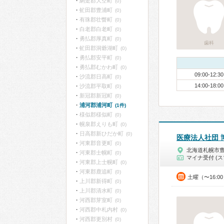
網走郡大空町
(0)
虻田郡豊浦町
(0)
有珠郡壮瞥町
(0)
白老郡白老町
(0)
勇払郡厚真町
(0)
歯科
虻田郡洞爺湖町
(0)
勇払郡安平町
(0)
勇払郡むかわ町
(0)
09:00-12:30
沙流郡日高町
(0)
14:00-18:00
沙流郡平取町
(0)
新冠郡新冠町
(0)
浦河郡浦河町
(1件)
様似郡様似町
(0)
幌泉郡えりも町
(0)
日高郡新ひだか町
(0)
医療法人社団 
河東郡音更町
(0)
北海道札幌市
河東郡士幌町
(0)
マイナ受付 (ス
河東郡上士幌町
(0)
河東郡鹿追町
(0)
土曜（〜16:0
上川郡新得町
(0)
上川郡清水町
(0)
河西郡芽室町
(0)
河西郡中札内村
(0)
河西郡更別村
(0)