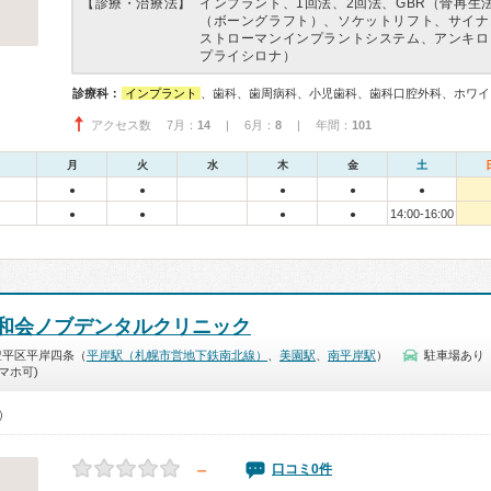
【診療・治療法】
インプラント、1回法、2回法、GBR（骨再生
（ボーングラフト）、ソケットリフト、サイナ
ストローマンインプラントシステム、アンキロ
プライシロナ）
診療科：
インプラント
、歯科、歯周病科、小児歯科、歯科口腔外科、ホワイ
アクセス数 7月：
14
| 6月：
8
| 年間：
101
月
火
水
木
金
土
●
●
●
●
●
14:00-16:00
●
●
●
●
和会ノブデンタルクリニック
豊平区平岸四条（
平岸駅（札幌市営地下鉄南北線）
、
美園駅
、
南平岸駅
）
駐車場あり
マホ可)
0）
－
口コミ0件