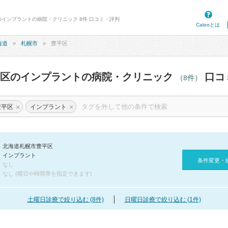
のインプラントの病院・クリニック 8件 口コミ・評判
Calooとは
海道
札幌市
豊平区
平区のインプラントの病院・クリニック
口コ
（8件）
×
×
豊平区
インプラント
北海道札幌市豊平区
インプラント
条件変更・
なし
なし (曜日や時間帯を指定できます)
土曜日診療で絞り込む (8件)
日曜日診療で絞り込む (1件)