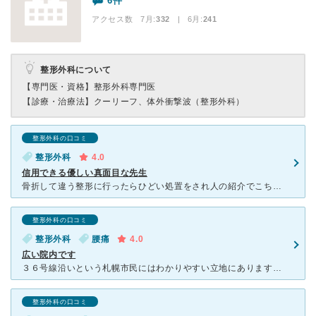
6件
アクセス数 7月:
332
| 6月:
241
整形外科について
【専門医・資格】
整形外科専門医
【診療・治療法】
クーリーフ、体外衝撃波（整形外科）
整形外科の口コミ
整形外科
4.0
信用できる優しい真面目な先生
骨折して違う整形に行ったらひどい処置をされ人の紹介でこちらに通っていました。 先生は真面目で優しい感じの先生でリハビリの先生やレントゲンの技師さんも真面目なきちんとした方でした。受付もしっかりした感
整形外科の口コミ
整形外科
腰痛
4.0
広い院内です
３６号線沿いという札幌市民にはわかりやすい立地にあります。 駐車場は雨雪もしのげる屋根付き。 私は母の腰痛のために通院介助で行きました。 クリニック入口までにはエレベーターもあったので、
整形外科の口コミ