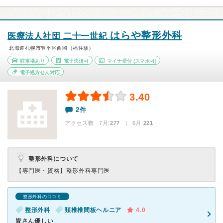
はらや整形外科
医療法人社団 二十一世紀
北海道札幌市豊平区西岡（福住駅）
駐車場あり
電子決済可
マイナ受付
(スマホ可)
電子処方せん対応
3.40
2件
アクセス数 7月:
277
| 6月:
221
整形外科について
【専門医・資格】
整形外科専門医
整形外科の口コミ
整形外科
頚椎椎間板ヘルニア
4.0
皆さん優しい