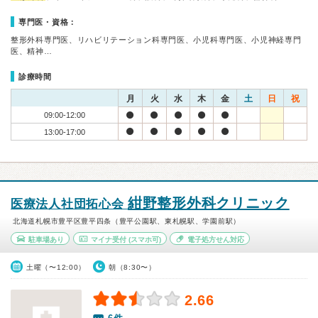
専門医・資格：
整形外科専門医、リハビリテーション科専門医、小児科専門医、小児神経専門
医、精神…
診療時間
月
火
水
木
金
土
日
祝
09:00-12:00
13:00-17:00
紺野整形外科クリニック
医療法人社団拓心会
北海道札幌市豊平区豊平四条（豊平公園駅、東札幌駅、学園前駅）
駐車場あり
マイナ受付
(スマホ可)
電子処方せん対応
土曜（〜12:00）
朝（8:30〜）
2.66