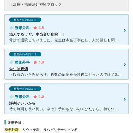
【診療・治療法】
神経ブロック
整形外科の口コミ
整形外科
4.5
混んでるけど、本当良い病院！！
骨折で通院していました。先生は本当丁寧だし、人の話しも聞いて下さるし、上から物言う感じではないし、優しい先生です。看護師さんも優しいし、受付の方も普通に対応良かったです。2階のリハビリの先生たちも優し
整形外科の口コミ
整形外科
4.0
先生は親切
下腹部のいたみがあり、複数の病院を受診後に行ったので終了30分前に受付 電話して初診であることを伝えたら一気に声のトーン変わり、半までに来てくださいねと切る時もなんかちょっとやな感じ。 待
整形外科の口コミ
整形外科
4.0
評判がいいから
待ち時間も長い長い。ネット予約もないのでひたすら、待ちつづけるのみ。朝一でいっても終わるの午前診療の終わりごろ。急いでる人は行かない方がいいですが、評判通りしっかり話を聞いてくれてみてくれます。わたし
診療科目：
整形外科
、リウマチ科、リハビリテーション科