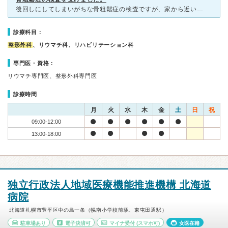
後回しにしてしまいがちな骨粗鬆症の検査ですが、家から近いこちらの病院で検査を受けられると聞いて行ってきました。 あまり評価がよくないみたいですが、私は午前中に行きましたが、先生も看護師さんもとても優
診療科目：
整形外科
、リウマチ科、リハビリテーション科
専門医・資格：
リウマチ専門医、整形外科専門医
診療時間
月
火
水
木
金
土
日
祝
09:00-12:00
13:00-18:00
独立行政法人地域医療機能推進機構 北海道
病院
北海道札幌市豊平区中の島一条（幌南小学校前駅、東屯田通駅）
駐車場あり
電子決済可
マイナ受付
(スマホ可)
女医在籍