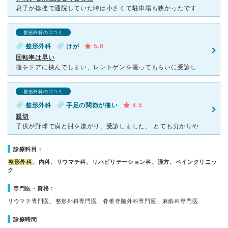
息子が捻挫で通院していた時は小さくて駐車場も狭かったですが、今は駐車場も広く、病院も建て替えて大きいです スポーツ整形が得意とお薦めされましたがまさにその通り。明るい雰囲気で看護婦さんもキビキビして
整形外科の口コミ
整形外科
けが
5.0
回転率は早い
指をドアに挟んでしまい、レントゲンを撮ってもらいに受診しました。患者数は多く、待ち時間は覚悟していましたが、回転率は早く、意外に早く受診できました。医師もスタッフさんも対応は丁寧だと思います。薬局もす
整形外科の口コミ
整形外科
手足の関節が痛い
4.5
親切
子供が野球で肩と肘を嫌がり、受診しました。 とても分かりやすく、そして詳しく説明してくださり、安心できました。子供にも理解できるような説明の仕方をしてくださったので、子供も集中して聞いていました。特
診療科目：
整形外科
、内科、リウマチ科、リハビリテーション科、漢方、ペインクリニッ
ク
専門医・資格：
リウマチ専門医、整形外科専門医、脊椎脊髄外科専門医、麻酔科専門医
診療時間