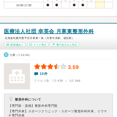
14:30-17:30
医療法人社団 幸英会 月寒東整形外科
北海道札幌市豊平区月寒東一条（月寒中央駅、福住駅）
駐車場あり
マイナ受付
電子処方せん対応
土曜（〜12:00）
3.59
10件
アクセス数 7月:
478
| 6月:
549
整形外科について
【専門医・資格】
整形外科専門医
【専門外来】
スポーツクリニック・スポーツ整形外科外来、リウマ
チ専門外来