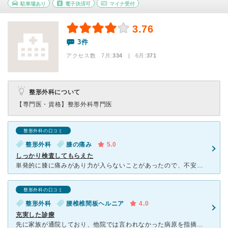
駐車場あり
電子決済可
マイナ受付
3.76
3件
アクセス数 7月:
334
| 6月:
371
整形外科について
【専門医・資格】
整形外科専門医
整形外科の口コミ
整形外科
膝の痛み
5.0
しっかり検査してもらえた
単発的に膝に痛みがあり力が入らないことがあったので、不安で受診しました。 レントゲンを撮っていただき問題ないという結果でしたが、重ねて血液検査をしていただけました。 受診した際は膝に力が入らな
整形外科の口コミ
整形外科
腰椎椎間板ヘルニア
4.0
充実した診療
先に家族が通院しており、他院では言われなかった病原を指摘され、ようやく治療への見通しがついた事で、自分も長いこと悩まされている腰痛を診てもらおうと行ってみました。 多くは院長の診察を受けて、それ