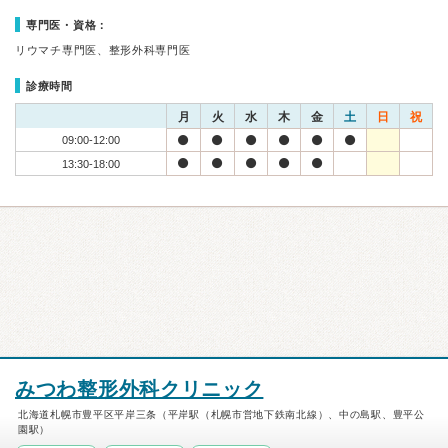
専門医・資格：
リウマチ専門医、整形外科専門医
診療時間
月
火
水
木
金
土
日
祝
09:00-12:00
13:30-18:00
みつわ整形外科クリニック
北海道札幌市豊平区平岸三条（平岸駅（札幌市営地下鉄南北線）、中の島駅、豊平公
園駅）