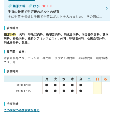
整形外科
けが
1.0
手首の骨折で手術後のボルトの処置
冬に手首を骨折し手術で手首にボルトを入れました。 その際にお世話になった先生は、大変素晴らしい先生で説明も丁寧で、持病があった私の状況を見定めて的確に手術していただくことができました。 春になりそ
診療科目：
整形外科
、内科、呼吸器内科、循環器内科、消化器内科、内分泌代謝科、糖尿
病科、神経内科、緩和ケア（ホスピス）、外科、呼吸器外科、心臓血管外科、
消化器外科、乳腺…
専門医・資格：
総合内科専門医、アレルギー専門医、リウマチ専門医、外科専門医、糖尿病専
門医、呼…
診療時間
月
火
水
木
金
土
日
祝
08:30-12:00
13:00-17:15
治療実績
この病院の治療実績を見る