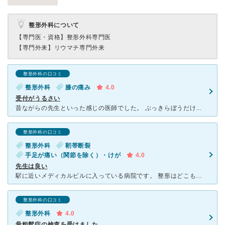
整形外科について
【専門医・資格】
整形外科専門医
【専門外来】
リウマチ専門外来
整形外科の口コミ
整形外科
膝の痛み
4.0
受付がうるさい
昔ながらの先生といった感じの医師でした。 ぶっきらぼうだけど良い先生だと思います。 ナースも割りと感じのいい方々で病院としては好感触です。 リハビリの先生方も親切でした。 ただ受付が本当にうる
整形外科の口コミ
整形外科
靭帯断裂
手足が痛い（関節を除く）・けが
4.0
先生は良い
駅に近いメディカルビルに入っている病院です。 整形はどこも似たようなものでしょうが、特に午前中はリハビリのために定期的に通っている高齢者が多いです。 ただしリハビリの順番待ちで待合室にいらっしゃる
整形外科の口コミ
整形外科
4.0
骨粗鬆症の検査を受けました。