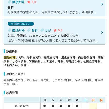
整形外科
5.0
骨折
心筋梗塞の治療のため、定期的に通院していますが、今回骨折した際、救急病院の先生に迷いなく紹介状を書いてもらいました。 心臓内科の先生も非常に親身に診てくれます。心臓カテーテルの分野では北海道では優秀
整形外科の口コミ
整形外科
骨折
けが
5.0
先生、看護師、スタッフみなさんとても親切でした
[症状・来院理由] 祖母が3か月前に老人施設で怪我をして救急車で運ばれたのが北海道社会保険病院でした。 [医師の診断・治療法] 大腿骨を骨折しており、その後のケア方法は2つ。手術をしてボルトで骨
診療科目：
整形外科
、内科、呼吸器内科、循環器内科、消化器内科、内分泌代謝科、糖尿
病科、リウマチ科、腎臓内科、人工透析、外科、呼吸器外科、心臓血管外科、
消化器外科、皮膚…
専門医・資格：
総合内科専門医、アレルギー専門医、リウマチ専門医、感染症専門医、外科専
門医、糖…
診療時間
月
火
水
木
金
土
日
祝
09:00-12:00