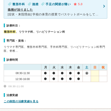
整形外科
捻挫
手足の関節が痛い
5.0
捻挫が治りました
[症状・来院理由] 学校の体育の授業でバスケットボールをしておりクラスメイトとの接触の際に足首を内側に捻り病院にいきました。同じ個所を２度目だったのでかなり痛かったのですが捻挫ですみました。 [医
診療科目：
整形外科
、リウマチ科、リハビリテーション科
専門医・資格：
リウマチ専門医、整形外科専門医、手外科専門医、リハビリテーション科専門
医、脊椎…
診療時間
月
火
水
木
金
土
日
祝
08:30-11:30
12:30-16:00
08:30-11:00
治療実績
この病院の治療実績を見る