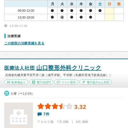
月
火
水
木
金
土
日
祝
09:00-12:00
13:30-18:00
13:30-17:30
治療実績
この病院の治療実績を見る
山口整形外科クリニック
医療法人社団
北海道札幌市豊平区平岸二条（南平岸駅、平岸駅（札幌市営地下鉄南北線））
駐車場あり
電子決済可
マイナ受付
電子処方せん対応
土曜（〜12:00）
3.32
7件
アクセス数 7月:
191
| 6月:
166