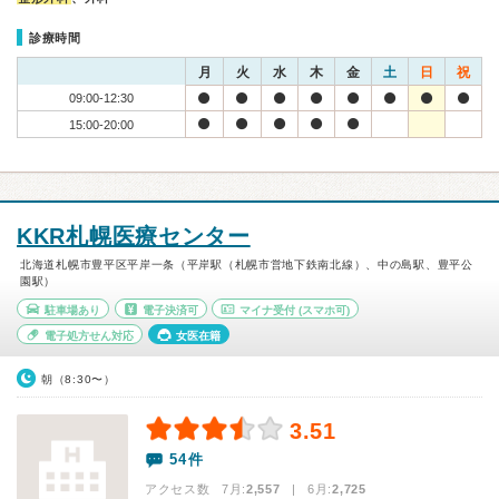
診療時間
月
火
水
木
金
土
日
祝
09:00-12:30
15:00-20:00
KKR札幌医療センター
北海道札幌市豊平区平岸一条（平岸駅（札幌市営地下鉄南北線）、中の島駅、豊平公
園駅）
駐車場あり
電子決済可
マイナ受付
(スマホ可)
電子処方せん対応
女医在籍
朝（8:30〜）
3.51
54件
アクセス数 7月:
2,557
| 6月:
2,725