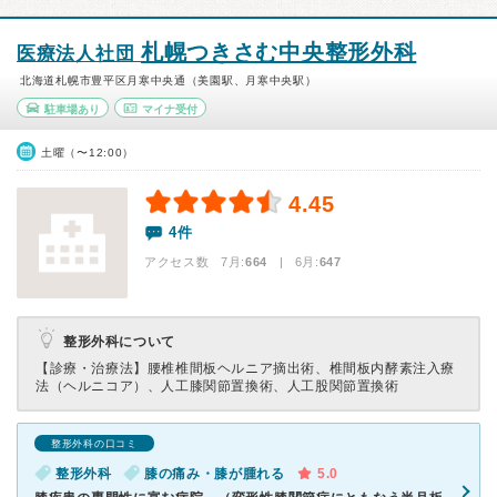
札幌つきさむ中央整形外科
医療法人社団
北海道札幌市豊平区月寒中央通（美園駅、月寒中央駅）
駐車場あり
マイナ受付
土曜（〜12:00）
4.45
4件
アクセス数 7月:
664
| 6月:
647
整形外科について
【診療・治療法】
腰椎椎間板ヘルニア摘出術、椎間板内酵素注入療
法（ヘルニコア）、人工膝関節置換術、人工股関節置換術
整形外科の口コミ
整形外科
膝の痛み・膝が腫れる
5.0