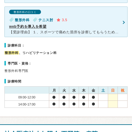
整形外科の口コミ
整形外科
テニス肘
3.5
web予約を導入を希望
【受診理由】 １、スポーツで痛めた箇所を診察してもらうため（肘） ２、以前受診した整形外科の理学療法士が合わなかったため 【予約】電話（HPを見て予約が必要な医師の場合のみ） 【待合室
診療科目：
整形外科
、リハビリテーション科
専門医・資格：
整形外科専門医
診療時間
月
火
水
木
金
土
日
祝
09:00-12:00
14:00-17:00