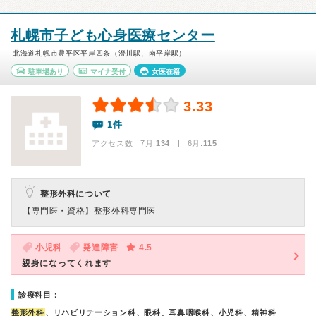
札幌市子ども心身医療センター
北海道札幌市豊平区平岸四条（澄川駅、南平岸駅）
駐車場あり
マイナ受付
女医在籍
3.33
1件
アクセス数 7月:
134
| 6月:
115
整形外科について
【専門医・資格】
整形外科専門医
小児科
発達障害
4.5
親身になってくれます
診療科目：
整形外科
、リハビリテーション科、眼科、耳鼻咽喉科、小児科、精神科