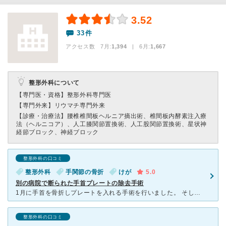
3.52
33件
アクセス数 7月:
1,394
| 6月:
1,667
整形外科について
【専門医・資格】
整形外科専門医
【専門外来】
リウマチ専門外来
【診療・治療法】
腰椎椎間板ヘルニア摘出術、椎間板内酵素注入療
法（ヘルニコア）、人工膝関節置換術、人工股関節置換術、星状神
経節ブロック、神経ブロック
整形外科の口コミ
整形外科
手関節の骨折
けが
5.0
別の病院で断られた手首プレートの除去手術
1月に手首を骨折しプレートを入れる手術を行いました。 そして、4月にその担当医は異動のため、違う医師に治療が引き継がれました。 プレートを入れた際は半年後に取るとのことで手術を行いましたが、新しい
整形外科の口コミ