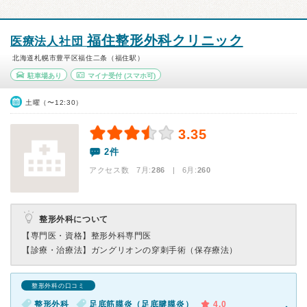
福住整形外科クリニック
医療法人社団
北海道札幌市豊平区福住二条（福住駅）
駐車場あり
マイナ受付
(スマホ可)
土曜（〜12:30）
3.35
2件
アクセス数 7月:
286
| 6月:
260
整形外科について
【専門医・資格】
整形外科専門医
【診療・治療法】
ガングリオンの穿刺手術（保存療法）
整形外科の口コミ
整形外科
足底筋膜炎（足底腱膜炎）
4.0