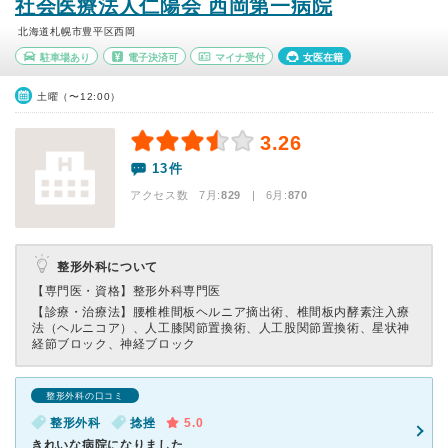
社会医療法人仁陽会 西岡第一病院
北海道札幌市豊平区西岡
駐車場あり
電子決済可
マイナ受付
女医在籍
土曜（〜12:00）
3.26
13件
アクセス数 7月:
829
| 6月:
870
整形外科について
【専門医・資格】
整形外科専門医
【診療・治療法】
腰椎椎間板ヘルニア摘出術、椎間板内酵素注入療
法（ヘルニコア）、人工膝関節置換術、人工股関節置換術、星状神
経節ブロック、神経ブロック
整形外科の口コミ
整形外科
捻挫
5.0
きれいな病院になりました