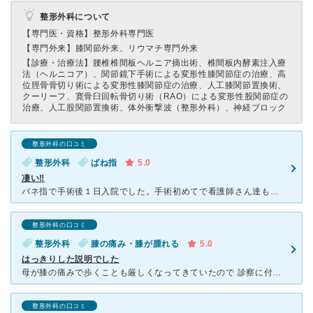
整形外科について
【専門医・資格】
整形外科専門医
【専門外来】
膝関節外来、リウマチ専門外来
【診療・治療法】
腰椎椎間板ヘルニア摘出術、椎間板内酵素注入療
法（ヘルニコア）、関節鏡下手術による変形性膝関節症の治療、高
位脛骨骨切り術による変形性膝関節症の治療、人工膝関節置換術、
クーリーフ、寛骨臼回転骨切り術（RAO）による変形性股関節症の
治療、人工股関節置換術、体外衝撃波（整形外科）、神経ブロック
整形外科の口コミ
整形外科
ばね指
5.0
凄い‼︎
バネ指で手術後１日入院でした。手術初めてで看護師さん達もめっちゃ優しくて、配膳業務までやってる〜凄い‼︎ 本当にいたれりつくせりで、手術するなら絶対この病院‼︎ しっかりと看護して頂きました。
整形外科の口コミ
整形外科
膝の痛み・膝が腫れる
5.0
はっきりした説明でした
母が膝の痛みで歩くことも厳しくなってきていたので 診察に付き添って受診しました 注射とかで治らず曲がってきていたので悩んでいましたが レントゲンだけで、はっきりと治療法と合併症を示してくれました
整形外科の口コミ