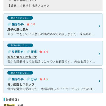
整形外科について
【診療・治療法】
神経ブロック
整形外科の口コミ
整形外科
5.0
息子の膝の痛み
スポーツをしている息子の膝の痛みで受診しました。成長期の為とジャンプをする為、負担がかかるとの事。レントゲン写真の見方や丁寧な説明のおかげで本人も親である私も不安は消えました。痛い時の対処法や膝の使い
整形外科の口コミ
整形外科
腰痛
5.0
皆さん気さくな方です
昔から腰痛持ちでお世話になっている病院です。 先生も気さくな方で親切丁寧です。診察後にはリハビリ室で牽引や電流治療器などがあり順番に行っていきますが、ウォーターマッサージベッドという機械がありとても
整形外科の口コミ
整形外科
けが
4.5
良い病院とスタッフ
骨折で緊急で受診した。 疼痛の激しさにイライラしていたのは自分。 冷静に、労災かどうか確認する受付。愛想がいいとか悪いとか言う人がいるが、論外。 受付でケガの場合、聞かなければならない必要事項。
診療科目：
整形外科
、外科