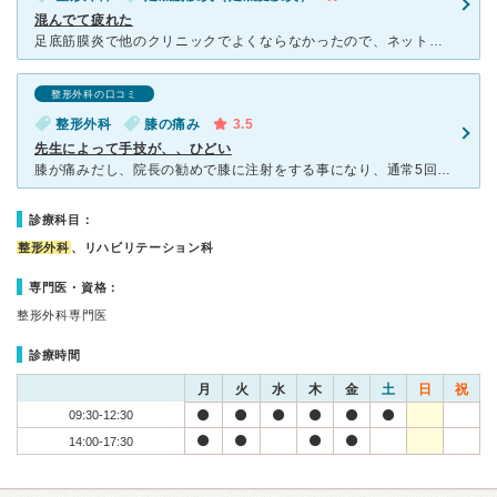
混んでて疲れた
足底筋膜炎で他のクリニックでよくならなかったので、ネット検索で直ぐ出てきたこちらへ行ってみた。 着いた途端、患者さんでごった返していて混雑が半端なくてビックリ！なんかアウェイ感。 レントゲンを15
整形外科の口コミ
整形外科
膝の痛み
3.5
先生によって手技が、、ひどい
膝が痛みだし、院長の勧めで膝に注射をする事になり、通常5回が適正なサイクルと聞き、1.2回は院長の手技により、注射の痛みはほんの少し、、この痛みなら続けられると、３回目の注射の際、代診の先生の手技が痛
診療科目：
整形外科
、リハビリテーション科
専門医・資格：
整形外科専門医
診療時間
月
火
水
木
金
土
日
祝
09:30-12:30
14:00-17:30