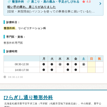
整形外科
肩こり・肩の痛み・手足がしびれる
4.0
軽い手の痺れ、肩こりがありました
[症状・来院理由] パソコンを使っての事務仕事に就いているため肩こりがあるのですが、 右手に軽い痺れを感じたので念のため受診しました。 職場からの帰宅途中の幹線道路にあり、おしゃれな外観なので覚
診療科目：
整形外科
、リハビリテーション科
専門医・資格：
整形外科専門医
診療時間
月
火
水
木
金
土
日
祝
08:30-12:30
14:00-17:30
08:30-12:00
ひらぎし通り整形外科
北海道札幌市豊平区平岸三条（平岸駅（札幌市営地下鉄南北線）、中の島駅、豊平公