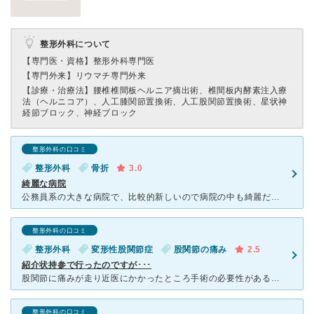
整形外科について
【専門医・資格】
整形外科専門医
【専門外来】
リウマチ専門外来
【診療・治療法】
腰椎椎間板ヘルニア摘出術、椎間板内酵素注入療
法（ヘルニコア）、人工膝関節置換術、人工股関節置換術、星状神
経節ブロック、神経ブロック
整形外科の口コミ
整形外科
骨折
3.0
綺麗な病院
公務員系の大きな病院で、比較的新しいので病院の中も綺麗だと思いますし、病院独特の匂いもあまり気になりません。先生もたくさん揃っているし、研修医の先生も常に来ています。 診療科もたくさんあるので、複数
整形外科の口コミ
整形外科
変形性股関節症
股関節の痛み
2.5
紹介状持参で行ったのですが･･･
股関節に痛みが走り近医にかかったところ手術の必要性があるので大きな病院での診察が必要との事。痛みも強く歩行も辛い為、家から比較的近いこちらの病院を紹介してもらいました。職場に休みをもらい紹介状持参で受
整形外科の口コミ