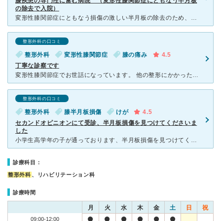
膝疾患の専門性に富む病院 （変形性膝関節症にともなう半月板
の除去で入院）
変形性膝関節症にともなう損傷の激しい半月板の除去のため、手術、入院しました。 おそらく手術が必要だろうなと思い、どこの病院を受診すべきか迷いましたが、結果はこちらでよかったです。 外来の医
整形外科の口コミ
整形外科
変形性膝関節症
膝の痛み
4.5
丁寧な診察です
変形性膝関節症でお世話になっています。 他の整形にかかった事もありますが、こちらの病院の先生が一番話を聞いて下さり、的確な診断とアドバイスを頂きました。 現状はO脚がこれ以上悪化しないような歩
整形外科の口コミ
整形外科
膝半月板損傷
けが
4.5
セカンドオピニオンにて受診、半月板損傷を見つけてくださいま
した
小学生高学年の子が通っております、半月板損傷を見つけてくれたドクターです！ 現在もリハビリ通院に通っております。 経緯としては、 複数スポーツをしているときに、左膝の鈍痛が続いておりました、
診療科目：
整形外科
、リハビリテーション科
診療時間
月
火
水
木
金
土
日
祝
09:00-12:00