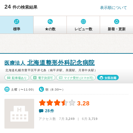
24
件の検索結果
表示順について
標準
★の数
レビュー数
新着・更新
北海道整形外科記念病院
医療法人
北海道札幌市豊平区平岸七条（南平岸駅、美園駅、月寒中央駅）
駐車場あり
電子決済可
マイナ受付
(スマホ可)
女医在籍
土曜（〜11:00）
朝（8:30〜）
3.28
28件
アクセス数 7月:
3,249
| 6月:
3,719