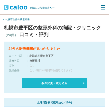
« 札幌市全体の検索結果
札幌市豊平区の整形外科の病院・クリニック
口コミ・評判
（24件）
24件の医療機関が見つかりました
エリア・駅
北海道札幌市豊平区
診療科目
整形外科
名称
なし
詳細条件
なし (曜日や時間帯を指定できます)
条件変更・絞り込み
土曜日診療で絞り込む (17件)