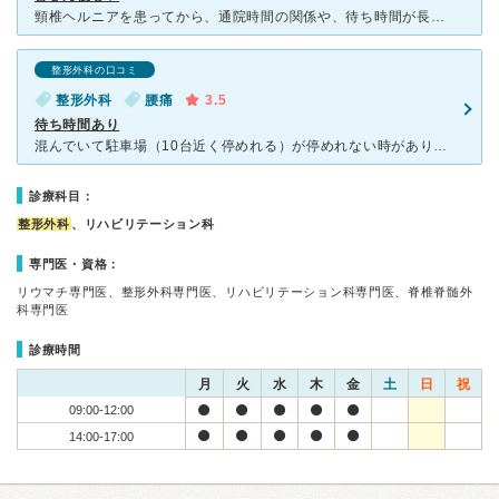
頸椎ヘルニアを患ってから、通院時間の関係や、待ち時間が長いなどで何ヶ所か病院を変えました。 症状も軽くなり、しばらく病院には行っていなかったのですが、別の箇所の調子が悪くなり、家から近場でMRIをす
整形外科の口コミ
整形外科
腰痛
3.5
待ち時間あり
混んでいて駐車場（10台近く停めれる）が停めれない時がありました。近くのサツドラに停めて歩きましたが冬なので辛かった。整形外科なのでご年配の方が多かったです。 リハビリは予約制なのであまり待たないの
診療科目：
整形外科
、リハビリテーション科
専門医・資格：
リウマチ専門医、整形外科専門医、リハビリテーション科専門医、脊椎脊髄外
科専門医
診療時間
月
火
水
木
金
土
日
祝
09:00-12:00
14:00-17:00