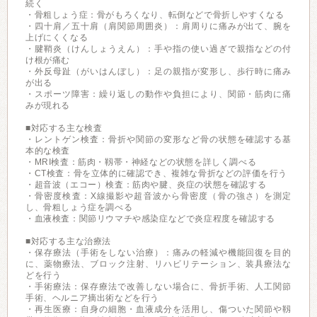
続く
・骨粗しょう症：骨がもろくなり、転倒などで骨折しやすくなる
・四十肩／五十肩（肩関節周囲炎）：肩周りに痛みが出て、腕を
上げにくくなる
・腱鞘炎（けんしょうえん）：手や指の使い過ぎで親指などの付
け根が痛む
・外反母趾（がいはんぼし）：足の親指が変形し、歩行時に痛み
が出る
・スポーツ障害：繰り返しの動作や負担により、関節・筋肉に痛
みが現れる
■対応する主な検査
・レントゲン検査：骨折や関節の変形など骨の状態を確認する基
本的な検査
・MRI検査：筋肉・靱帯・神経などの状態を詳しく調べる
・CT検査：骨を立体的に確認でき、複雑な骨折などの評価を行う
・超音波（エコー）検査：筋肉や腱、炎症の状態を確認する
・骨密度検査：X線撮影や超音波から骨密度（骨の強さ）を測定
し、骨粗しょう症を調べる
・血液検査：関節リウマチや感染症などで炎症程度を確認する
■対応する主な治療法
・保存療法（手術をしない治療）：痛みの軽減や機能回復を目的
に、薬物療法、ブロック注射、リハビリテーション、装具療法な
どを行う
・手術療法：保存療法で改善しない場合に、骨折手術、人工関節
手術、ヘルニア摘出術などを行う
・再生医療：自身の細胞・血液成分を活用し、傷ついた関節や靱