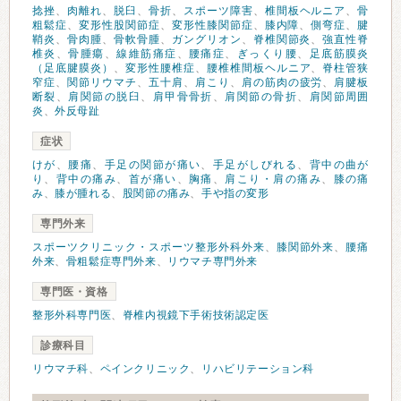
捻挫
、
肉離れ
、
脱臼
、
骨折
、
スポーツ障害
、
椎間板ヘルニア
、
骨
粗鬆症
、
変形性股関節症
、
変形性膝関節症
、
膝内障
、
側弯症
、
腱
鞘炎
、
骨肉腫
、
骨軟骨腫
、
ガングリオン
、
脊椎関節炎
、
強直性脊
椎炎
、
骨腫瘍
、
線維筋痛症
、
腰痛症
、
ぎっくり腰
、
足底筋膜炎
（足底腱膜炎）
、
変形性腰椎症
、
腰椎椎間板ヘルニア
、
脊柱管狭
窄症
、
関節リウマチ
、
五十肩
、
肩こり
、
肩の筋肉の疲労
、
肩腱板
断裂
、
肩関節の脱臼
、
肩甲骨骨折
、
肩関節の骨折
、
肩関節周囲
炎
、
外反母趾
症状
けが
、
腰痛
、
手足の関節が痛い
、
手足がしびれる
、
背中の曲が
り
、
背中の痛み
、
首が痛い
、
胸痛
、
肩こり・肩の痛み
、
膝の痛
み
、
膝が腫れる
、
股関節の痛み
、
手や指の変形
専門外来
スポーツクリニック・スポーツ整形外科外来
、
膝関節外来
、
腰痛
外来
、
骨粗鬆症専門外来
、
リウマチ専門外来
専門医・資格
整形外科専門医
、
脊椎内視鏡下手術技術認定医
診療科目
リウマチ科
、
ペインクリニック
、
リハビリテーション科