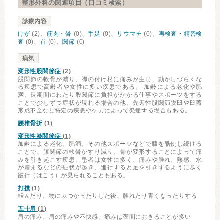
整形外科の関連項目（口コミ検索）
診療内容
けが
(2)、
筋肉・骨
(0)、
手足
(0)、
リウマチ
(0)、
再検査・精密検
査
(0)、
首
(0)、
関節
(0)
病気
変形性股関節症
(2)
股関節の軟骨が減り、脚の付け根に痛みが生じ、動かしづらくな
る疾患で高齢者や女性に多い疾患である。 加齢による老化や肥
満、長期間にわたり股関節に負担がかかる仕事やスポーツをする
ことで少しずつ症状が現れる場合の他、先天性股関節脱臼や臼蓋
形成不全など特定の疾患やケガによって発症する場合もある。
腰椎骨折
(1)
変形性膝関節症
(1)
加齢による老化、肥満、その他スポーツなどで膝を酷使し続ける
ことで、膝関節の軟骨がすり減り、骨が変形することによって痛
みを引き起こす疾患。患者は女性に多く、痛みや腫れ、熱感、水
が溜まるなどの症状が起き、進行すると足を引きずるように歩く
跛行（はこう）が見られることもある。
打撲
(1)
転んだり、物にぶつかったりした後、腫れたり青くなったりする
五十肩
(1)
肩の痛み。肩の痛みや不快感。痛みは夜間におきることが多い