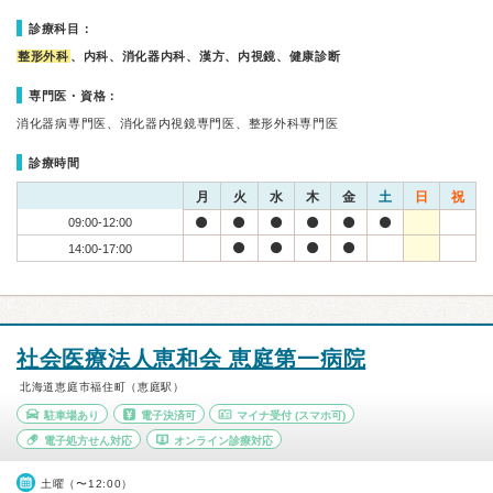
診療科目：
整形外科
、内科、消化器内科、漢方、内視鏡、健康診断
専門医・資格：
消化器病専門医、消化器内視鏡専門医、整形外科専門医
診療時間
月
火
水
木
金
土
日
祝
09:00-12:00
14:00-17:00
社会医療法人恵和会 恵庭第一病院
北海道恵庭市福住町（恵庭駅）
駐車場あり
電子決済可
マイナ受付
(スマホ可)
電子処方せん対応
オンライン診療対応
土曜（〜12:00）