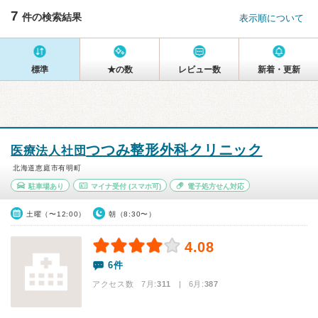
7
件の検索結果
表示順について
標準
★の数
レビュー数
新着・更新
つつみ整形外科クリニック
医療法人社団
北海道恵庭市有明町
駐車場あり
マイナ受付
(スマホ可)
電子処方せん対応
土曜（〜12:00）
朝（8:30〜）
4.08
6件
アクセス数 7月:
311
| 6月:
387