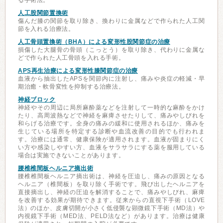
る手術法。
人工股関節置換術
傷んだ膝の関節を取り除き、換わりに金属などで作られた人工関
節を入れる治療法。
人工骨頭置換術（BHA）による変形性股関節症の治療
損傷した大腿骨の骨頭（こっとう）を取り除き、代わりに金属な
どで作られた人工骨頭を入れる手術。
APS再生治療による変形性膝関節症の治療
血液から抽出したAPSを関節内に注射し、痛みや炎症の軽減・早
期治癒・軟骨変性を抑制する治療法。
神経ブロック
神経やその周辺に局所麻酔薬などを注射して一時的な麻酔をかけ
たり、高周波熱などで神経を麻痺させたりして、痛みやしびれを
和らげる治療です。全身の痛みの緩和に使用されるほか、痛みを
生じている場所を特定する診断や血流改善の目的でも行われま
す。治療には通常、健康保険が適用されます。血液が固まりにく
い方や感染しやすい方、血液をサラサラにする薬を服用している
場合は実施できないことがあります。
腰椎椎間板ヘルニア摘出術
腰椎椎間板ヘルニア摘出術は、神経を圧迫し、痛みの原因となる
ヘルニア（椎間板）を取り除く手術です。飛び出したヘルニアを
直接摘出し、神経の圧迫を解消することで、痛みやしびれ、麻痺
を改善する効果が期待できます。従来からの直視下手術（LOVE
法）のほか、皮膚切開が小さく低侵襲な顕微鏡下手術（MD法）や
内視鏡下手術（MED法、PELD法など）があります。治療は健康