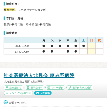
診療科目：
整形外科
、リハビリテーション科
専門医・資格：
整形外科専門医、脊椎脊髄外科専門医
診療時間
月
火
水
木
金
土
日
祝
08:30-12:00
13:30-17:30
社会医療法人北晨会 恵み野病院
北海道恵庭市恵み野西（恵み野駅）
駐車場あり
電子決済可
マイナ受付
電子処方せん対応
オンライン診療対応
女医在籍
土曜（〜12:00）