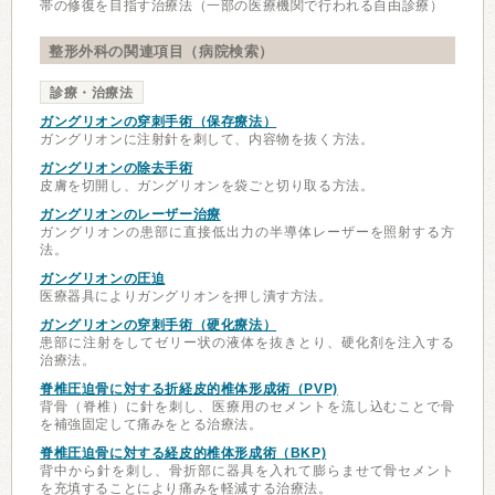
帯の修復を目指す治療法（一部の医療機関で行われる自由診療）
整形外科の関連項目（病院検索）
診療・治療法
ガングリオンの穿刺手術（保存療法）
ガングリオンに注射針を刺して、内容物を抜く方法。
ガングリオンの除去手術
皮膚を切開し、ガングリオンを袋ごと切り取る方法。
ガングリオンのレーザー治療
ガングリオンの患部に直接低出力の半導体レーザーを照射する方
法。
ガングリオンの圧迫
医療器具によりガングリオンを押し潰す方法。
ガングリオンの穿刺手術（硬化療法）
患部に注射をしてゼリー状の液体を抜きとり、硬化剤を注入する
治療法。
脊椎圧迫骨に対する折経皮的椎体形成術（PVP)
背骨（脊椎）に針を刺し、医療用のセメントを流し込むことで骨
を補強固定して痛みをとる治療法。
脊椎圧迫骨に対する経皮的椎体形成術（BKP)
背中から針を刺し、骨折部に器具を入れて膨らませて骨セメント
を充填することにより痛みを軽減する治療法。