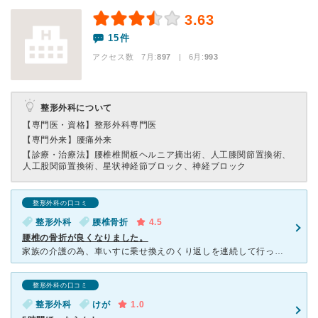
3.63
15件
アクセス数 7月:
897
| 6月:
993
整形外科について
【専門医・資格】
整形外科専門医
【専門外来】
腰痛外来
【診療・治療法】
腰椎椎間板ヘルニア摘出術、人工膝関節置換術、
人工股関節置換術、星状神経節ブロック、神経ブロック
整形外科の口コミ
整形外科
腰椎骨折
4.5
腰椎の骨折が良くなりました。
家族の介護の為、車いすに乗せ換えのくり返しを連続して行ったため、 翌日に腰の違和感を感じました。何でも無いと思い毎日行ったため、4～5日後から 朝起き上がる事も出来ず、少しずつ体を整えて何とか1時
整形外科の口コミ
整形外科
けが
1.0