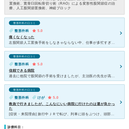
置換術、寛骨臼回転骨切り術（RAO）による変形性股関節症の治
療、人工股関節置換術、神経ブロック
整形外科の口コミ
整形外科
5.0
痛くなくなった
左股関節人工置換手術をしなきゃならない中、仕事が多忙すぎて病院へも行けず股関節がどんどんボロボロに。 絶対に転んではならない、転んだら大変なことになる、再三注意するように、のご忠告の中、ドカ雪下の氷
整形外科の口コミ
整形外科
5.0
信頼できる病院
過去に他院で股関節の手術を受けましたが、主治医の先生が高齢で退職された為、その後のフォローで、知人の薦めもあり、えにわ病院さんでお世話になっております。予約をとっているので、診察前のレントゲン→診察
整形外科の口コミ
整形外科
けが
5.0
救急で行きましたが、こんなにいい病院に行けたのは運が良かっ
た
[症状・来院理由] 旅行中ＪＲで転び、列車に頭をぶつけ、頭部に（約5ｃｍの）裂傷を負い、流血したため、車掌さんが調べてくれたこの病院に救急で行きました。 [医師の診断・治療法] 洗浄、消毒、手術
診療科目：