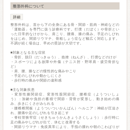
整形外科について
詳細
整形外科は、首から下の全身にある骨・関節・筋肉・神経などの
「運動器」を専門に扱う診療科です。打撲（だぼく）や骨折とい
った日常的なけがから、肩こり、腰痛、膝の痛み、手足のしびれ
をはじめ、関節リウマチ、骨粗しょう症など幅広く対応します。
不調が続く場合は、早めの受診が大切です。
■対象となる主な症状
・骨折、脱臼（だっきゅう）、捻挫（ねんざ）、打撲などのけが
・スポーツによる故障や外傷（テニス肘・野球肩・疲労骨折な
ど）
・肩、腰、膝などの慢性的な痛みやこり
・手足のしびれや動かしにくさ
・歩行時の痛みや関節の違和感
■主な対象疾患
・変形性膝関節症、変形性股関節症、腰椎症（ようついしょ
う）：加齢や負担の蓄積で関節・背骨が変形し、動き始めの痛
み、歩きにくさがみられる
・腰椎椎間板（ようついついかんばん）ヘルニア：神経が圧迫さ
れ、腰痛や足のしびれを引き起こす
・脊柱管狭窄症（せきちゅうかんきょうさくしょう）：歩行時に
足の痛みやしびれが出て、休むと改善する
・関節リウマチ：免疫異常により、手指の腫れや朝のこわばりが