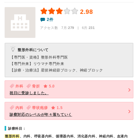
2.98
2件
アクセス数 7月:
279
| 6月:
231
整形外科について
【専門医・資格】
整形外科専門医
【専門外来】
リウマチ専門外来
【診療・治療法】
星状神経節ブロック、神経ブロック
外科
骨折
5.0
祝日に受診しました。
内科
帯状疱疹
1.5
診察対応のレベルが年々落ちていく
診療科目：
整形外科
、内科、呼吸器内科、循環器内科、消化器内科、神経内科、血液内