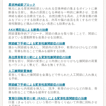
星状神経節ブロック
喉元にある星状神経節といわれる交換神経の集まるポイントに麻
酔薬を注射し、痛みの原因となる神経を一時的に麻痺させ、交感
神経を緩める治療法である。 自然治癒力を高め、上半身全般の痛
みをブロックする効果がある。内耳や脳の血流を良くするので突
発性難聴など痛みの伴わない疾患にも効果がある。
AKA博田法による腰痛の治療
関節運動学的アプローチ。関節の痛みを取り除くことで、関節に
起きている運動障害を改善させる治療法。
関節鏡下手術による変形性膝関節症の治療
膝から関節鏡を挿入し、関節内の洗浄や、軟骨のかけらなどの除
去、骨棘を削ることで痛みを緩和する治療。
高位脛骨骨切り術による変形性膝関節症の治療
脛骨を切り、関節の変形により内側にかかりがちな膝関節の荷重
をバランスよく整えて、痛みを無くす方法。
人工膝関節置換術
変形して傷んだ膝関節を金属などで作られた人工関節に入れ換え
る手術。
関節鏡下手術による変形性股関節症の治療
股関節から内視鏡を挿入し、洗浄、軟骨のかけらなどの除去、骨
棘を削ることで痛みを緩和する治療法。
寛骨臼回転骨切り術（RAO）による変形性股関節症の治療
臼蓋（きゅうがい）という骨の一部をくりぬいて外側に回転させ