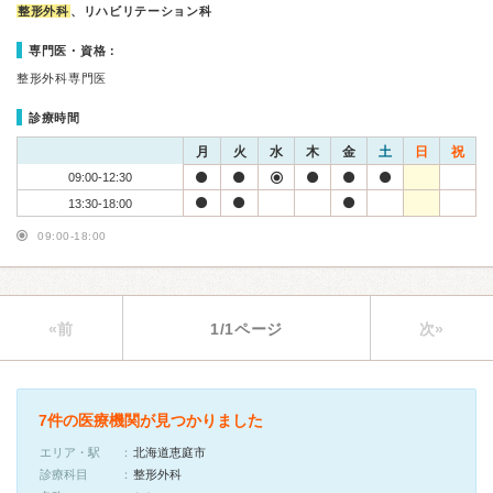
整形外科
、リハビリテーション科
専門医・資格：
整形外科専門医
診療時間
月
火
水
木
金
土
日
祝
09:00-12:30
13:30-18:00
09:00-18:00
«前
1/1ページ
次»
7件の医療機関が見つかりました
エリア・駅
北海道恵庭市
診療科目
整形外科