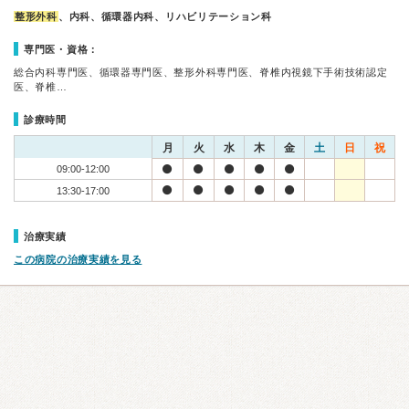
整形外科
、内科、循環器内科、リハビリテーション科
専門医・資格：
総合内科専門医、循環器専門医、整形外科専門医、脊椎内視鏡下手術技術認定
医、脊椎…
診療時間
月
火
水
木
金
土
日
祝
09:00-12:00
13:30-17:00
治療実績
この病院の治療実績を見る