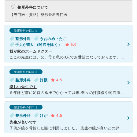
整形外科について
【専門医・資格】
整形外科専門医
整形外科の口コミ
整形外科
うおのめ・たこ
手足が痛い（関節を除く）
5.0
我が家のホームドクター
ここの先生には、父、母と私の3人でお世話になっております。両親は、リハビリ、膝の注射、私は初めは捻挫でお世話になりました。今は、魚の目治療でお世話になっています。先生は、母に「お父さんはどうだ？」など
整形外科の口コミ
整形外科
打撲
4.5
楽しい先生です
５年ほど前に足首の捻挫でかかって以来､数々の打撲傷や関節痛､肩関節のあ脱臼などで､この整形外科に通っています。先生は頼もしくも優しくもあり､また､ユーモアのある対応で患者の緊張を解してくれる､とても好
整形外科の口コミ
整形外科
けが
4.5
先生が良いです
子供が腕を骨折した際に利用しました。 先生の腕が良いとの評判でいつも混んでいるようですが思ったより待たずに診察が受けられました。 先生は子供の骨折に「いたかったでしょ」とご自分のことのように心配し