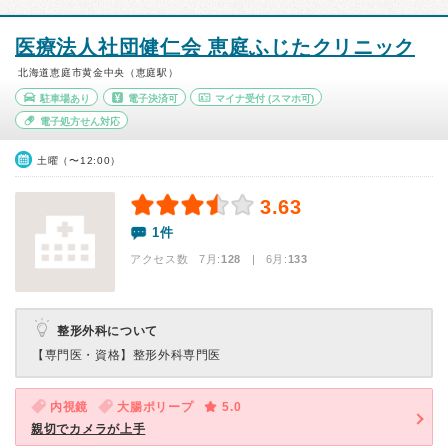
医療法人社団健仁会 恵庭ふじたクリニック
北海道恵庭市黄金中央（恵庭駅）
駐車場あり
電子決済可
マイナ受付
(スマホ可)
電子処方せん対応
土曜（〜12:00）
3.63
1件
アクセス数 7月:
128
| 6月:
133
整形外科について
【専門医・資格】
整形外科専門医
内視鏡
大腸ポリープ
5.0
親切でカメラが上手