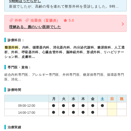
5時間ほったらかし
新規でしたが、高齢の母を連れて整形外科を受診しました。9時14分 受診は何と14時30分。その間、少し遅れ気味とのアナウンスはありました。 が、しかし、昼の休憩時、13時だったかには、ほぼナースは
外科
虫垂炎（盲腸炎）
5.0
理解ある、腕のいい医師でした
診療科目：
整形外科
、内科、循環器内科、消化器内科、内分泌代謝科、糖尿病科、人工透
析、外科、呼吸器外科、心臓血管外科、脳神経外科、形成外科、リハビリテー
ション科、皮膚科…
専門医・資格：
総合内科専門医、アレルギー専門医、外科専門医、糖尿病専門医、循環器専門
医、消化…
診療時間
月
火
水
木
金
土
日
祝
09:00-12:00
14:00-17:00
治療実績