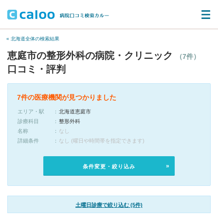
« 北海道全体の検索結果
恵庭市の整形外科の病院・クリニック
（7件）
口コミ・評判
7件の医療機関が見つかりました
エリア・駅
北海道恵庭市
診療科目
整形外科
名称
なし
詳細条件
なし (曜日や時間帯を指定できます)
条件変更・絞り込み
土曜日診療で絞り込む (5件)