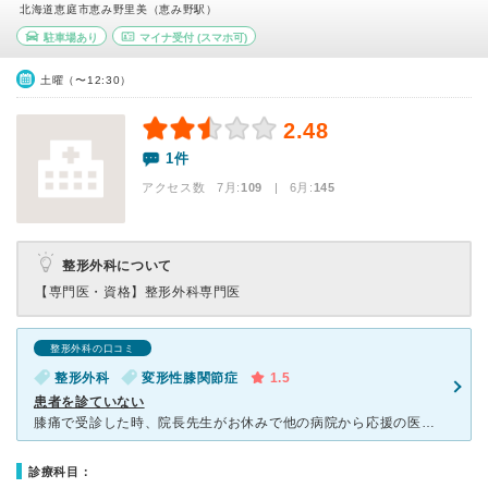
北海道恵庭市恵み野里美（恵み野駅）
駐車場あり
マイナ受付
(スマホ可)
土曜（〜12:30）
2.48
1件
アクセス数 7月:
109
| 6月:
145
整形外科について
【専門医・資格】
整形外科専門医
整形外科の口コミ
整形外科
変形性膝関節症
1.5
患者を診ていない
膝痛で受診した時、院長先生がお休みで他の病院から応援の医者が交代で診察していました。 その時受診した先生の治療で改善したのですが、毎月注射が必要で数ヶ月後に院長先生が復帰して院長先生に変わりました。
診療科目：