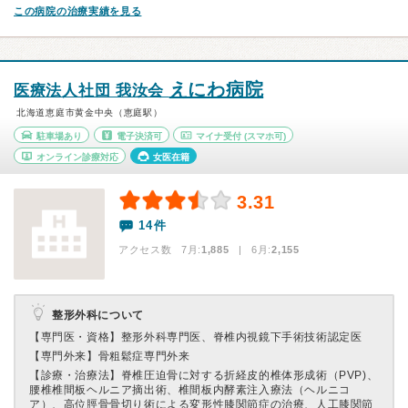
この病院の治療実績を見る
えにわ病院
医療法人社団 我汝会
北海道恵庭市黄金中央（恵庭駅）
駐車場あり
電子決済可
マイナ受付
(スマホ可)
オンライン診療対応
女医在籍
3.31
14件
アクセス数 7月:
1,885
| 6月:
2,155
整形外科について
【専門医・資格】
整形外科専門医、脊椎内視鏡下手術技術認定医
【専門外来】
骨粗鬆症専門外来
【診療・治療法】
脊椎圧迫骨に対する折経皮的椎体形成術（PVP)、
腰椎椎間板ヘルニア摘出術、椎間板内酵素注入療法（ヘルニコ
ア）、高位脛骨骨切り術による変形性膝関節症の治療、人工膝関節