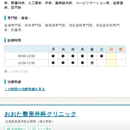
科、腎臓内科、人工透析、外科、脳神経外科、リハビリテーション科、泌尿器
科、肛門科
専門医・資格：
血液専門医、外科専門医、循環器専門医、消化器病専門医、消化器外科専門
医、肝臓専…
診療時間
月
火
水
木
金
土
日
祝
09:00-12:00
13:30-17:00
13:00-17:00
治療実績
この病院の治療実績を見る
おおた整形外科クリニック
北海道恵庭市恵み野西（恵み野駅）
駐車場あり
マイナ受付