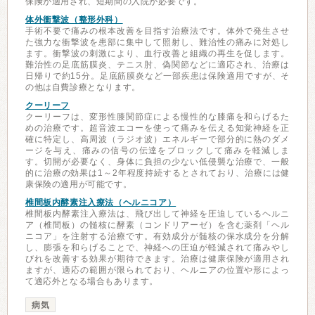
保険が適用され、短期間の入院が必要です。
体外衝撃波（整形外科）
手術不要で痛みの根本改善を目指す治療法です。体外で発生させ
た強力な衝撃波を患部に集中して照射し、難治性の痛みに対処し
ます。衝撃波の刺激により、血行改善と組織の再生を促します。
難治性の足底筋膜炎、テニス肘、偽関節などに適応され、治療は
日帰りで約15分。足底筋膜炎など一部疾患は保険適用ですが、そ
の他は自費診療となります。
クーリーフ
クーリーフは、変形性膝関節症による慢性的な膝痛を和らげるた
めの治療です。超音波エコーを使って痛みを伝える知覚神経を正
確に特定し、高周波（ラジオ波）エネルギーで部分的に熱のダメ
ージを与え、痛みの信号の伝達をブロックして痛みを軽減しま
す。切開が必要なく、身体に負担の少ない低侵襲な治療で、一般
的に治療の効果は1～2年程度持続するとされており、治療には健
康保険の適用が可能です。
椎間板内酵素注入療法（ヘルニコア）
椎間板内酵素注入療法は、飛び出して神経を圧迫しているヘルニ
ア（椎間板）の髄核に酵素（コンドリアーゼ）を含む薬剤「ヘル
ニコア」を注射する治療です。有効成分が髄核の保水成分を分解
し、膨張を和らげることで、神経への圧迫が軽減されて痛みやし
びれを改善する効果が期待できます。治療は健康保険が適用され
ますが、適応の範囲が限られており、ヘルニアの位置や形によっ
て適応外となる場合もあります。
病気