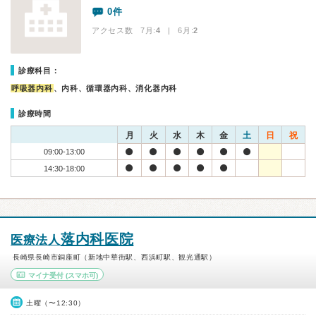
0件
アクセス数 7月:
4
| 6月:
2
診療科目：
呼吸器内科
、内科、循環器内科、消化器内科
診療時間
月
火
水
木
金
土
日
祝
09:00-13:00
14:30-18:00
落内科医院
医療法人
長崎県長崎市銅座町（新地中華街駅、西浜町駅、観光通駅）
マイナ受付
(スマホ可)
土曜（〜12:30）