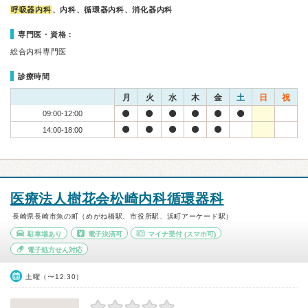
呼吸器内科
、内科、循環器内科、消化器内科
専門医・資格：
総合内科専門医
診療時間
月
火
水
木
金
土
日
祝
09:00-12:00
14:00-18:00
医療法人樹花会松崎内科循環器科
長崎県長崎市魚の町（めがね橋駅、市役所駅、浜町アーケード駅）
駐車場あり
電子決済可
マイナ受付
(スマホ可)
電子処方せん対応
土曜（〜12:30）