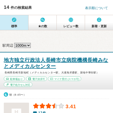
14
件の検索結果
表示順について
標準
★の数
レビュー数
新着・更新
駅周辺
地方独立行政法人長崎市立病院機構長崎みな
とメディカルセンター
長崎県長崎市新地町（メディカルセンター駅、大浦海岸通駅、新地中華街駅）
駐車場あり
電子決済可
マイナ受付
(スマホ可)
電子処方せん対応
朝（8:45〜）
3.41
17件