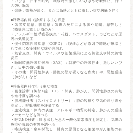
・いびき、日中の眠気：就寝時の激しいいびきや呼吸停止、日中
の強い眠気
・発熱：微熱が続く、または高熱とともに激しい咳や胸痛を伴う
■呼吸器内科で診療する主な疾患
・気管支喘息、咳喘息：気道の炎症による咳や喘鳴、息苦しさ
（咳喘息は激しい咳のみ）
・アレルギー性呼吸器疾患：花粉、ハウスダスト、カビなどが原
因の気道炎症
・慢性閉塞性肺疾患（COPD）：喫煙などが原因で肺胞が破壊さ
れて生じる慢性的な咳や息切れ
・気管支炎、肺炎：ウイルスや細菌感染による気管支や肺の急性
炎症
・睡眠時無呼吸症候群（SAS）：就寝中の呼吸停止、激しいいび
き、日中の強い眠気
・その他：間質性肺炎（肺胞の壁が硬くなる疾患）や、悪性腫瘍
（肺がん）など
■呼吸器内科で行う主な検査
・画像診断（胸部X線、CT）：肺炎、肺がん、間質性肺炎の有無
や進行度を調べる
・肺機能検査（スパイロメトリー）：肺の容積や空気の通り道を
測定し、呼吸機能を評価する
・血液検査：体内の炎症、アレルギー物質の特定、肺がんの腫瘍
マーカーなどを調べる
・呼気NO検査：吐き出した息の一酸化窒素濃度を測定し、気道の
炎症や喘息の有無を調べる
・喀痰検査：痰を採取し、肺炎の原因となる細菌やがん細胞の有