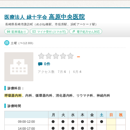
高原中央医院
医療法人 緑十字会
長崎県長崎市諏訪町（めがね橋駅、市役所駅、浜町アーケード駅）
駐車場あり
マイナ受付
(スマホ可)
電子処方せん対応
土曜（〜12:00）
－
0件
アクセス数 7月:
6
| 6月:
4
診療科目：
呼吸器内科
、内科、循環器内科、消化器内科、リウマチ科、神経内科
診療時間
月
火
水
木
金
土
日
祝
09:00-12:00
14:00-17:00