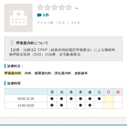
－
0件
アクセス数 7月:
3
| 6月:
5
呼吸器内科について
【診療・治療法】
CPAP（経鼻的持続陽圧呼吸療法）による睡眠時
無呼吸症候群（SAS）の治療、在宅酸素療法
診療科目：
呼吸器内科
、内科、循環器内科、消化器内科、放射線科
診療時間
月
火
水
木
金
土
日
祝
09:00-12:30
14:00-18:00