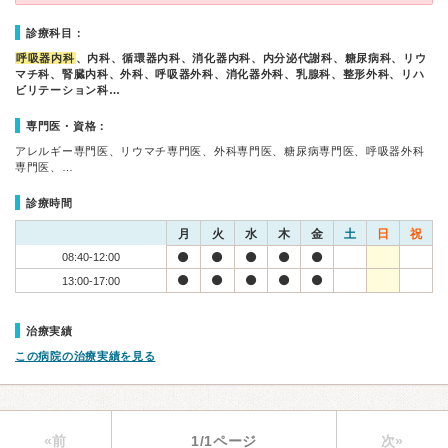
診療科目：
呼吸器内科
、内科、循環器内科、消化器内科、内分泌代謝科、糖尿病科、リウ
マチ科、腎臓内科、外科、呼吸器外科、消化器外科、乳腺科、整形外科、リハ
ビリテーション科…
専門医・資格：
アレルギー専門医、リウマチ専門医、外科専門医、糖尿病専門医、呼吸器外科
専門医、…
診療時間
月
火
水
木
金
土
日
祝
08:40-12:00
13:00-17:00
治療実績
この病院の治療実績を見る
«前
1/1ページ
次»