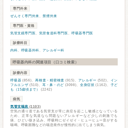
専門外来
ぜんそく専門外来
、
禁煙外来
専門医・資格
気管支鏡専門医
、
気管食道科専門医
、
呼吸器専門医
診療科目
内科
、
呼吸器外科
、
アレルギー科
呼吸器内科の関連項目（口コミ検索）
診療内容
呼吸器
(856)、
再検査・精密検査
(915)、
アレルギー
(502)、
イン
フルエンザ
(510)、
耳・鼻・のど
(3098)、
全身症状
(1162)、
子ど
も（15歳頃まで）
(2242)
病気
気管支喘息
(1103)
空気の通り道である気管支が常に炎症を起こし敏感となっている
ため、正常な気道なら問題ないアレルギーなど少しの刺激でも
痰、ひどい咳き込み、呼吸時にゼイゼイ・ヒューヒュー音がする
喘鳴、呼吸困難などの喘息発作が慢性的に出てしまう病気。