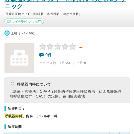
ニック
長崎県長崎市上町（桜町駅、市役所駅、めがね橋駅）
マイナ受付
(スマホ可)
土曜（〜14:00）
－
0件
アクセス数 7月:
23
| 6月:
9
呼吸器内科について
【診療・治療法】
CPAP（経鼻的持続陽圧呼吸療法）による睡眠時
無呼吸症候群（SAS）の治療、在宅酸素療法
診療科目：
呼吸器内科
、内科、アレルギー科
診療時間