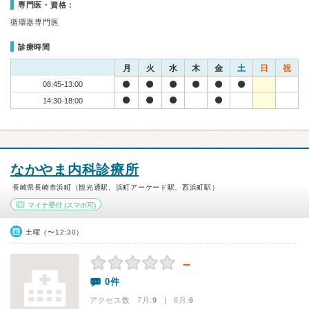
専門医・資格：
循環器専門医
診療時間
月
火
水
木
金
土
日
祝
08:45-13:00
14:30-18:00
なかやま内科診療所
長崎県長崎市浜町（観光通駅、浜町アーケード駅、西浜町駅）
マイナ受付
(スマホ可)
土曜（〜12:30）
－
0件
アクセス数 7月:
9
| 6月:
6