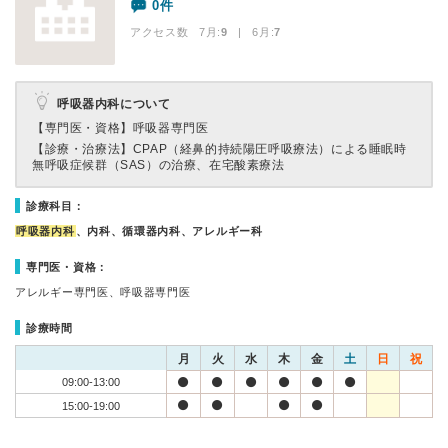
0件
アクセス数 7月:
9
| 6月:
7
呼吸器内科について
【専門医・資格】
呼吸器専門医
【診療・治療法】
CPAP（経鼻的持続陽圧呼吸療法）による睡眠時
無呼吸症候群（SAS）の治療、在宅酸素療法
診療科目：
呼吸器内科
、内科、循環器内科、アレルギー科
専門医・資格：
アレルギー専門医、呼吸器専門医
診療時間
月
火
水
木
金
土
日
祝
09:00-13:00
15:00-19:00