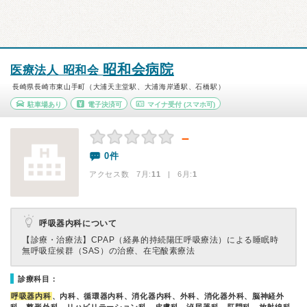
昭和会病院
医療法人 昭和会
長崎県長崎市東山手町（大浦天主堂駅、大浦海岸通駅、石橋駅）
駐車場あり
電子決済可
マイナ受付
(スマホ可)
－
0件
アクセス数 7月:
11
| 6月:
1
呼吸器内科について
【診療・治療法】
CPAP（経鼻的持続陽圧呼吸療法）による睡眠時
無呼吸症候群（SAS）の治療、在宅酸素療法
診療科目：
呼吸器内科
、内科、循環器内科、消化器内科、外科、消化器外科、脳神経外