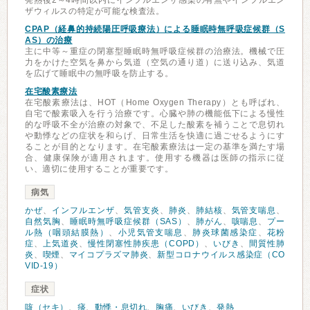
発熱後2～4時間以内にインフルエンザ感染の有無やインフルエン
ザウィルスの特定が可能な検査法。
CPAP（経鼻的持続陽圧呼吸療法）による睡眠時無呼吸症候群（S
AS）の治療
主に中等～重症の閉塞型睡眠時無呼吸症候群の治療法。機械で圧
力をかけた空気を鼻から気道（空気の通り道）に送り込み、気道
を広げて睡眠中の無呼吸を防止する。
在宅酸素療法
在宅酸素療法は、HOT（Home Oxygen Therapy）とも呼ばれ、
自宅で酸素吸入を行う治療です。心臓や肺の機能低下による慢性
的な呼吸不全が治療の対象で、不足した酸素を補うことで息切れ
や動悸などの症状を和らげ、日常生活を快適に過ごせるようにす
ることが目的となります。在宅酸素療法は一定の基準を満たす場
合、健康保険が適用されます。使用する機器は医師の指示に従
い、適切に使用することが重要です。
病気
かぜ
、
インフルエンザ
、
気管支炎
、
肺炎
、
肺結核
、
気管支喘息
、
自然気胸
、
睡眠時無呼吸症候群（SAS）
、
肺がん
、
咳喘息
、
プー
ル熱（咽頭結膜熱）
、
小児気管支喘息
、
肺炎球菌感染症
、
花粉
症
、
上気道炎
、
慢性閉塞性肺疾患（COPD）
、
いびき
、
間質性肺
炎
、
喫煙
、
マイコプラズマ肺炎
、
新型コロナウイルス感染症（CO
VID-19）
症状
咳（セキ）
、
痰
、
動悸・息切れ
、
胸痛
、
いびき
、
発熱