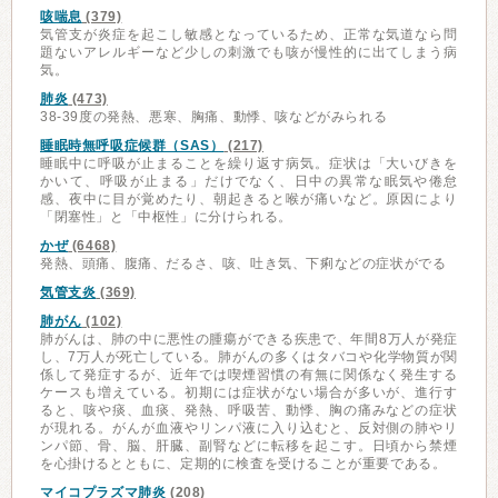
咳喘息
(379)
気管支が炎症を起こし敏感となっているため、正常な気道なら問
題ないアレルギーなど少しの刺激でも咳が慢性的に出てしまう病
気。
肺炎
(473)
38-39度の発熱、悪寒、胸痛、動悸、咳などがみられる
睡眠時無呼吸症候群（SAS）
(217)
睡眠中に呼吸が止まることを繰り返す病気。症状は「大いびきを
かいて、呼吸が止まる」だけでなく、日中の異常な眠気や倦怠
感、夜中に目が覚めたり、朝起きると喉が痛いなど。原因により
「閉塞性」と「中枢性」に分けられる。
かぜ
(6468)
発熱、頭痛、腹痛、だるさ、咳、吐き気、下痢などの症状がでる
気管支炎
(369)
肺がん
(102)
肺がんは、肺の中に悪性の腫瘍ができる疾患で、年間8万人が発症
し、7万人が死亡している。肺がんの多くはタバコや化学物質が関
係して発症するが、近年では喫煙習慣の有無に関係なく発生する
ケースも増えている。初期には症状がない場合が多いが、進行す
ると、咳や痰、血痰、発熱、呼吸苦、動悸、胸の痛みなどの症状
が現れる。がんが血液やリンパ液に入り込むと、反対側の肺やリ
ンパ節、骨、脳、肝臓、副腎などに転移を起こす。日頃から禁煙
を心掛けるとともに、定期的に検査を受けることが重要である。
マイコプラズマ肺炎
(208)