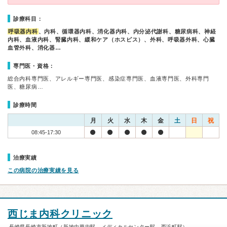
診療科目：
呼吸器内科
、内科、循環器内科、消化器内科、内分泌代謝科、糖尿病科、神経
内科、血液内科、腎臓内科、緩和ケア（ホスピス）、外科、呼吸器外科、心臓
血管外科、消化器…
専門医・資格：
総合内科専門医、アレルギー専門医、感染症専門医、血液専門医、外科専門
医、糖尿病…
診療時間
月
火
水
木
金
土
日
祝
08:45-17:30
治療実績
この病院の治療実績を見る
西じま内科クリニック
長崎県長崎市新地町（新地中華街駅、メディカルセンター駅、西浜町駅）