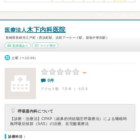
木下内科医院
医療法人
長崎県長崎市江戸町（西浜町駅、浜町アーケード駅、新地中華街駅）
駐車場あり
マイナ受付
土曜（〜12:00）
－
0件
アクセス数 7月:
5
| 6月:
1
呼吸器内科について
【診療・治療法】
CPAP（経鼻的持続陽圧呼吸療法）による睡眠時
無呼吸症候群（SAS）の治療、在宅酸素療法
診療科目：