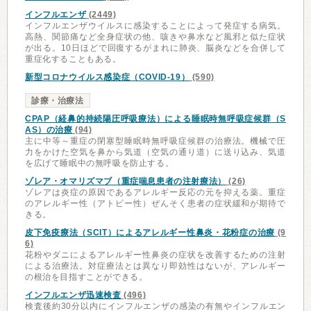
インフルエンザ
(2449)
インフルエンザウイルスに感染することによって発症する病気。
高熱、関節痛など全身症状の他、咳きや鼻水など風邪と似た症状
が出る。10日ほどで回復するがまれに肺炎、脳炎などを合併して
重症化することもある。
新型コロナウイルス感染症（COVID-19）
(590)
診療・治療法
CPAP（経鼻的持続陽圧呼吸療法）による睡眠時無呼吸症候群（S
AS）の治療
(94)
主に中等～重症の閉塞型睡眠時無呼吸症候群の治療法。機械で圧
力をかけた空気を鼻から気道（空気の通り道）に送り込み、気道
を広げて睡眠中の無呼吸を防止する。
ゾレア・オマリズマブ（重症喘息患者の注射療法）
(26)
ゾレアは炎症の原因であるアレルギー反応の元を抑える薬。重症
のアレルギー性（アトピー性）ぜんそく患者の症状緩和が期待で
きる。
皮下免疫療法（SCIT）によるアレルギー性鼻炎・花粉症の治療
(9
6)
花粉やダニによるアレルギー性鼻炎の症状を改善するための注射
による治療法。対症療法とは異なり即効性はないが、アレルギー
の根治を目指すことができる。
インフルエンザ迅速検査
(496)
検査後約30分以内にインフルエンザの感染の有無やインフルエン