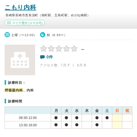
こもり内科
長崎県長崎市恵美須町（桜町駅、五島町駅、めがね橋駅）
マイナ受付
(スマホ可)
土曜（〜12:00）
朝（8:30〜）
－
0件
アクセス数 7月:
7
| 6月:
3
診療科目：
呼吸器内科
、内科
診療時間
月
火
水
木
金
土
日
祝
08:30-12:00
13:30-18:00