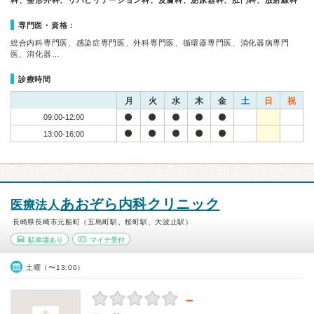
科、整形外科、リハビリテーション科、皮膚科、泌尿器科、肛門科、放射線科
専門医・資格：
総合内科専門医、感染症専門医、外科専門医、循環器専門医、消化器病専門
医、消化器…
診療時間
月
火
水
木
金
土
日
祝
09:00-12:00
13:00-16:00
あおぞら内科クリニック
医療法人
長崎県長崎市元船町（五島町駅、桜町駅、大波止駅）
駐車場あり
マイナ受付
土曜（〜13:00）
－