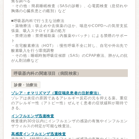
無を調べる
・その他：簡易睡眠検査（SASの診断）、心電図検査（息切れや
胸痛の心臓疾患との鑑別）など
■呼吸器内科で行う主な治療法
・薬物療法：咳止めや去痰薬のほか、喘息やCOPDへの気管支拡
張薬、吸入ステロイド薬の処方
・禁煙治療：禁煙補助薬（内服薬やパッチ）による禁煙のサポー
ト
・在宅酸素療法（HOT）：慢性呼吸不全に対し、自宅や外出先で
酸素吸入を行う環境調整
・その他：睡眠時無呼吸症候群（SAS）のCPAP療法、肺がんの抗
がん剤治療など
呼吸器内科の関連項目（病院検索）
診療・治療法
ゾレア・オマリズマブ（重症喘息患者の注射療法）
ゾレアは炎症の原因であるアレルギー反応の元を抑える薬。重症
のアレルギー性（アトピー性）ぜんそく患者の症状緩和が期待で
きる。
インフルエンザ迅速検査
検査後約30分以内にインフルエンザの感染の有無やインフルエン
ザウィルスの特定が可能な検査法。
高感度インフルエンザ迅速検査