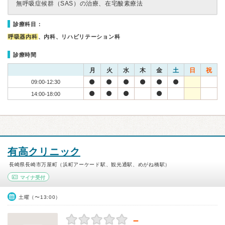
無呼吸症候群（SAS）の治療、在宅酸素療法
診療科目：
呼吸器内科
、内科、リハビリテーション科
診療時間
月
火
水
木
金
土
日
祝
09:00-12:30
14:00-18:00
有高クリニック
長崎県長崎市万屋町（浜町アーケード駅、観光通駅、めがね橋駅）
マイナ受付
土曜（〜13:00）
－