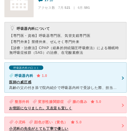
アクセス数 7月:
521
| 6月:
591
呼吸器内科について
【専門医・資格】
呼吸器専門医、気管支鏡専門医
【専門外来】
禁煙外来、ぜんそく専門外来
【診療・治療法】
CPAP（経鼻的持続陽圧呼吸療法）による睡眠時
無呼吸症候群（SAS）の治療、在宅酸素療法
呼吸器内科の口コミ
呼吸器内科
1.0
医師の威圧感
高齢の父の付き添で院内紹介で呼吸器内科で受診した際、担当男性医師から発する言葉に絶句しました。 画像の肺の影について質問をしたのですが、何度も同じ事を質問した訳でもないのに何度も同じ事を言わせるな的
整形外科
変形性膝関節症
膝の痛み
5.0
お世話になりました。又左足も宜しく
小児科
顔色が悪い（黄色）
5.0
小児科の先生がとても丁寧で優しい