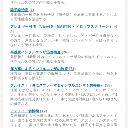
ザウィルスの特定が可能な検査法。
陽子線治療
(7)
放射線の一種である粒子線（陽子線）を病巣に照射することによ
り悪性腫瘍を治療する。
アレルギー検査（View39・MAST36・ドロップスクリーン）
(6
7)
アレルギー性鼻炎、花粉症、じんましん、アトピー性皮膚炎など
の方で、原因となるアレルギー物質（アレルゲン）がはっきりし
ない方が受ける検査。
高感度インフルエンザ迅速検査
(26)
発熱後2～4時間以内にインフルエンザ感染の有無やインフルエン
ザウィルスの特定が可能な検査法。
漢方薬によるインフルエンザの治療
(73)
漢方薬（主に麻黄湯）の服用により、自然治癒力を高め、熱を下
げ回復させる治療法。
フルミスト（鼻にスプレーするインフルエンザ予防接種）
(55)
注射ではなく鼻にスプレーするタイプのインフルエンザワクチ
ン。注射が苦手な小さなお子さんや若い世代の方におすすめ。年1
回の接種が推奨されており、日本での認可対象は2歳から18歳まで
の健康な方。
アデノイド切除術
(12)
免疫機能をもった鼻の奥の方にあるリンパ組織であるアデノイド
は、誰でも幼少期に大きくなる組織です。アデノイドが大きくな
りすぎて、鼻の空気の通り道を塞いだり、何度も中耳炎を繰り返