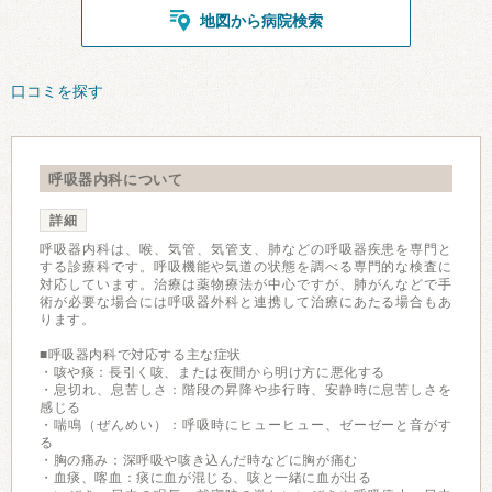
地図から病院検索
口コミを探す
呼吸器内科について
詳細
呼吸器内科は、喉、気管、気管支、肺などの呼吸器疾患を専門と
する診療科です。呼吸機能や気道の状態を調べる専門的な検査に
対応しています。治療は薬物療法が中心ですが、肺がんなどで手
術が必要な場合には呼吸器外科と連携して治療にあたる場合もあ
ります。
■呼吸器内科で対応する主な症状
・咳や痰：長引く咳、または夜間から明け方に悪化する
・息切れ、息苦しさ：階段の昇降や歩行時、安静時に息苦しさを
感じる
・喘鳴（ぜんめい）：呼吸時にヒューヒュー、ゼーゼーと音がす
る
・胸の痛み：深呼吸や咳き込んだ時などに胸が痛む
・血痰、喀血：痰に血が混じる、咳と一緒に血が出る