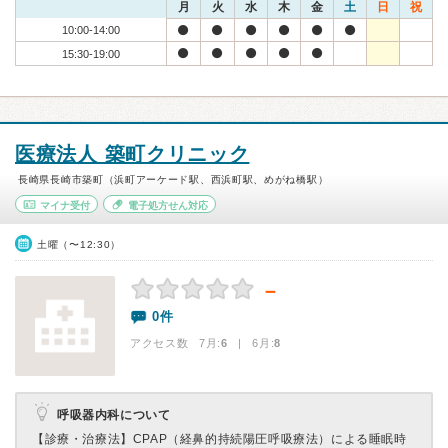
月
火
水
木
金
土
日
祝
10:00-14:00
15:30-19:00
医療法人 築町クリニック
長崎県長崎市築町（浜町アーケード駅、西浜町駅、めがね橋駅）
マイナ受付
電子処方せん対応
土曜（〜12:30）
－
0件
アクセス数 7月:
6
| 6月:
8
呼吸器内科について
【診療・治療法】
CPAP（経鼻的持続陽圧呼吸療法）による睡眠時