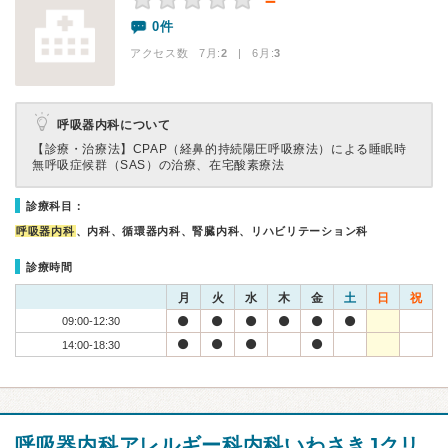
－
0件
アクセス数 7月:
2
| 6月:
3
呼吸器内科について
【診療・治療法】
CPAP（経鼻的持続陽圧呼吸療法）による睡眠時
無呼吸症候群（SAS）の治療、在宅酸素療法
診療科目：
呼吸器内科
、内科、循環器内科、腎臓内科、リハビリテーション科
診療時間
月
火
水
木
金
土
日
祝
09:00-12:30
14:00-18:30
呼吸器内科アレルギー科内科いわさきJクリ