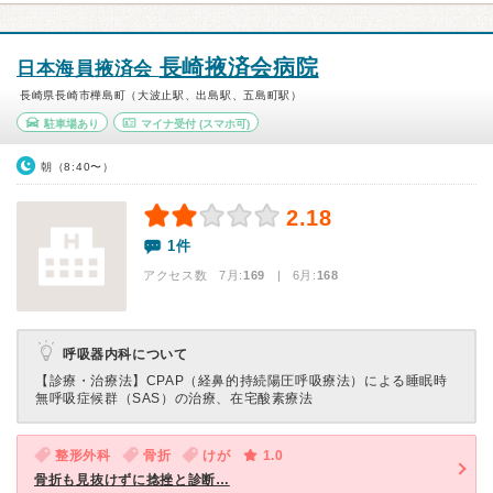
長崎掖済会病院
日本海員掖済会
長崎県長崎市樺島町（大波止駅、出島駅、五島町駅）
駐車場あり
マイナ受付
(スマホ可)
朝（8:40〜）
2.18
1件
アクセス数 7月:
169
| 6月:
168
呼吸器内科について
【診療・治療法】
CPAP（経鼻的持続陽圧呼吸療法）による睡眠時
無呼吸症候群（SAS）の治療、在宅酸素療法
整形外科
骨折
けが
1.0
骨折も見抜けずに捻挫と診断…