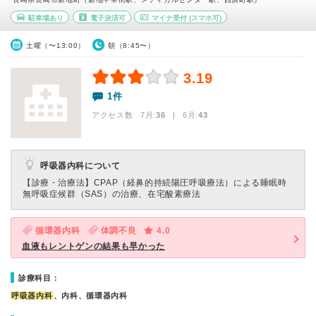
駐車場あり
電子決済可
マイナ受付
(スマホ可)
土曜（〜13:00）
朝（8:45〜）
3.19
1件
アクセス数 7月:
36
| 6月:
43
呼吸器内科について
【診療・治療法】
CPAP（経鼻的持続陽圧呼吸療法）による睡眠時
無呼吸症候群（SAS）の治療、在宅酸素療法
循環器内科
体調不良
4.0
血液もレントゲンの結果も早かった
診療科目：
呼吸器内科
、内科、循環器内科