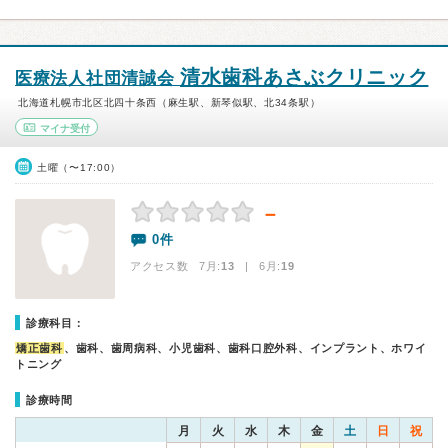
清水歯科あさぶクリニック
医療法人社団清誠会
北海道札幌市北区北四十条西（麻生駅、新琴似駅、北34条駅）
マイナ受付
土曜（〜17:00）
－
0件
アクセス数 7月:
13
| 6月:
19
診療科目：
矯正歯科
、歯科、歯周病科、小児歯科、歯科口腔外科、インプラント、ホワイ
トニング
診療時間
月
火
水
木
金
土
日
祝