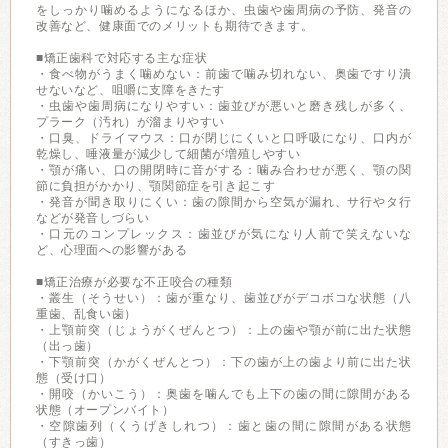
をしっかり噛めるようになるほか、虫歯や歯周病の予防、発音の
改善など、健康面でのメリットも期待できます。
■矯正歯科で対応する主な症状
・食べ物がうまく噛めない：前歯で噛み切れない、奥歯ですり潰
せないなど、咀嚼に支障をきたす
・虫歯や歯周病になりやすい：歯並びが悪いと磨き残しが多く、
プラーク（汚れ）が溜まりやすい
・口臭、ドライマウス：口が閉じにくいと口呼吸になり、口内が
乾燥し、唾液量が減少して細菌が増殖しやすい
・顎が痛い、口の開閉時に音がする：噛み合わせが悪く、顎の関
節に負担がかかり、顎関節症を引き起こす
・発音が聞き取りにくい：歯の隙間から空気が漏れ、サ行やタ行
などが発音しづらい
・口元のコンプレックス：歯並びが気になり人前で笑えないな
ど、心理面への影響がある
■矯正治療が必要な不正咬合の種類
・叢生（そうせい）：歯が重なり、歯並びがデコボコな状態（八
重歯、乱食い歯）
・上顎前突（じょうがくぜんとつ）：上の歯や顎が前に出た状態
（出っ歯）
・下顎前突（かがくぜんとつ）：下の歯が上の歯より前に出た状
態（受け口）
・開咬（かいこう）：奥歯を噛んでも上下の歯の間に隙間がある
状態（オープンバイト）
・空隙歯列（くうげきしれつ）：歯と歯の間に隙間がある状態
（すきっ歯）