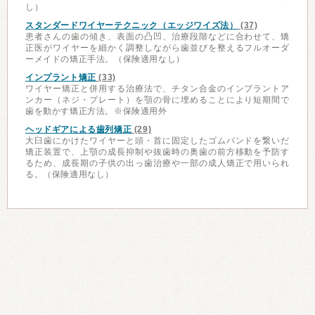
し）
スタンダードワイヤーテクニック（エッジワイズ法）
(37)
患者さんの歯の傾き、表面の凸凹、治療段階などに合わせて、矯
正医がワイヤーを細かく調整しながら歯並びを整えるフルオーダ
ーメイドの矯正手法。（保険適用なし）
インプラント矯正
(33)
ワイヤー矯正と併用する治療法で、チタン合金のインプラントア
ンカー（ネジ・プレート）を顎の骨に埋めることにより短期間で
歯を動かす矯正方法。※保険適用外
ヘッドギアによる歯列矯正
(29)
大臼歯にかけたワイヤーと頭・首に固定したゴムバンドを繋いだ
矯正装置で、上顎の成長抑制や抜歯時の奥歯の前方移動を予防す
るため、成長期の子供の出っ歯治療や一部の成人矯正で用いられ
る。（保険適用なし）