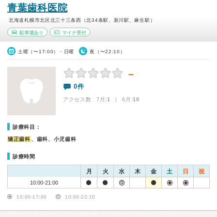
青葉歯科医院
北海道札幌市北区北三十三条西（北34条駅、新川駅、麻生駅）
駐車場あり
マイナ受付
土曜（〜17:00）・日曜
夜（〜22:10）
－
0件
アクセス数 7月:
1
| 6月:
10
診療科目：
矯正歯科
、歯科、小児歯科
診療時間
月
火
水
木
金
土
日
祝
10:00-21:00
10:00-17:00
10:00-22:10