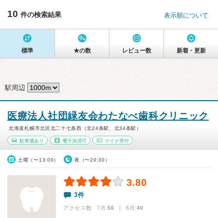
10
件の検索結果
表示順について
標準
★の数
レビュー数
新着・更新
駅周辺
医療法人社団緑友会わたなべ歯科クリニック
北海道札幌市北区北二十七条西（北24条駅、北34条駅）
駐車場あり
電子決済可
マイナ受付
土曜（〜13:00）
夜（〜20:30）
3.80
3件
アクセス数 7月:
56
| 6月:
40