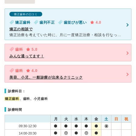
矯正歯科の口コミ
矯正歯科
歯列不正
歯並びが悪い
4.0
矯正の相談で
矯正治療を考えていた時に、月に一度矯正治療・相談を行なっているという日だったので、電話予約をし、受診しました。数人待合室にいてそれほど混んではいなかったです。先生はしっかりこちらの話を聞いてくれる良い
歯科
5.0
みんな通ってます！
歯科
4.0
美容、小児、一般診療が出来るクリニック
診療科目：
矯正歯科
、歯科、小児歯科
診療時間
月
火
水
木
金
土
日
祝
09:30-12:30
14:00-20:30