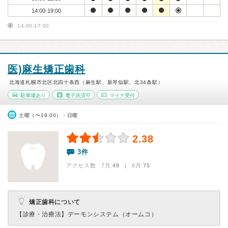
14:00-19:00
14:00-17:00
医)麻生矯正歯科
北海道札幌市北区北四十条西（麻生駅、新琴似駅、北34条駅）
駐車場あり
電子決済可
マイナ受付
土曜（〜19:00）・日曜
2.38
3件
アクセス数 7月:
49
| 6月:
75
矯正歯科について
【診療・治療法】
デーモンシステム（オームコ）