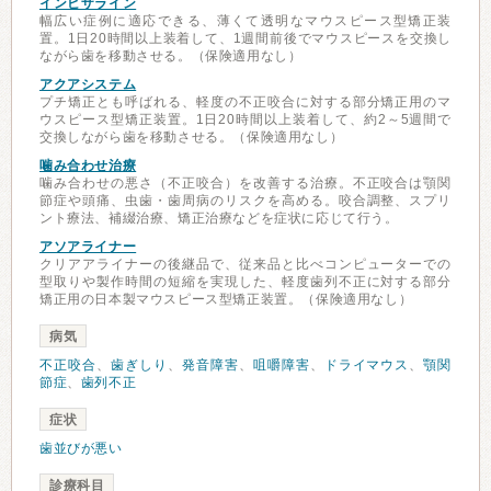
インビザライン
幅広い症例に適応できる、薄くて透明なマウスピース型矯正装
置。1日20時間以上装着して、1週間前後でマウスピースを交換し
ながら歯を移動させる。（保険適用なし）
アクアシステム
プチ矯正とも呼ばれる、軽度の不正咬合に対する部分矯正用のマ
ウスピース型矯正装置。1日20時間以上装着して、約2～5週間で
交換しながら歯を移動させる。（保険適用なし）
噛み合わせ治療
噛み合わせの悪さ（不正咬合）を改善する治療。不正咬合は顎関
節症や頭痛、虫歯・歯周病のリスクを高める。咬合調整、スプリ
ント療法、補綴治療、矯正治療などを症状に応じて行う。
アソアライナー
クリアアライナーの後継品で、従来品と比べコンピューターでの
型取りや製作時間の短縮を実現した、軽度歯列不正に対する部分
矯正用の日本製マウスピース型矯正装置。（保険適用なし）
病気
不正咬合
、
歯ぎしり
、
発音障害
、
咀嚼障害
、
ドライマウス
、
顎関
節症
、
歯列不正
症状
歯並びが悪い
診療科目