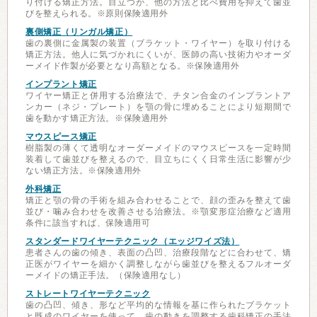
り付ける矯正方法。目立つが、他の方法と比べ費用を抑えて歯並
びを整えられる。※原則保険適用外
裏側矯正（リンガル矯正）
歯の裏側に金属製の装置（ブラケット・ワイヤー）を取り付ける
矯正方法。他人に気づかれにくいが、医師の高い技術力やオーダ
ーメイド作製が必要となり高額となる。※保険適用外
インプラント矯正
ワイヤー矯正と併用する治療法で、チタン合金のインプラントア
ンカー（ネジ・プレート）を顎の骨に埋めることにより短期間で
歯を動かす矯正方法。※保険適用外
マウスピース矯正
樹脂製の薄くて透明なオーダーメイドのマウスピースを一定時間
装着して歯並びを整えるので、目立ちにくく日常生活に影響が少
ない矯正方法。※保険適用外
外科矯正
矯正と顎の骨の手術を組み合わせることで、顔の歪みを整えて歯
並び・噛み合わせを改善させる治療法。※顎変形症治療など適用
条件に該当すれば、保険適用可
スタンダードワイヤーテクニック（エッジワイズ法）
患者さんの歯の傾き、表面の凸凹、治療段階などに合わせて、矯
正医がワイヤーを細かく調整しながら歯並びを整えるフルオーダ
ーメイドの矯正手法。（保険適用なし）
ストレートワイヤーテクニック
歯の凸凹、傾き、形など平均的な情報を基に作られたブラケット
と既成のワイヤーを使って、歯の動きを調整する歯科矯正の手法