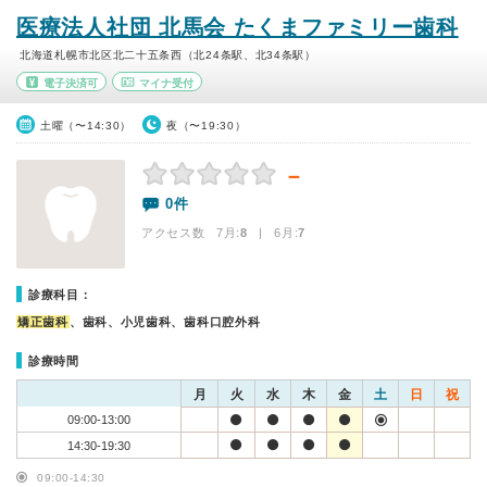
医療法人社団 北馬会 たくまファミリー歯科
北海道札幌市北区北二十五条西（北24条駅、北34条駅）
電子決済可
マイナ受付
土曜（〜14:30）
夜（〜19:30）
－
0件
アクセス数 7月:
8
| 6月:
7
診療科目：
矯正歯科
、歯科、小児歯科、歯科口腔外科
診療時間
月
火
水
木
金
土
日
祝
09:00-13:00
14:30-19:30
09:00-14:30