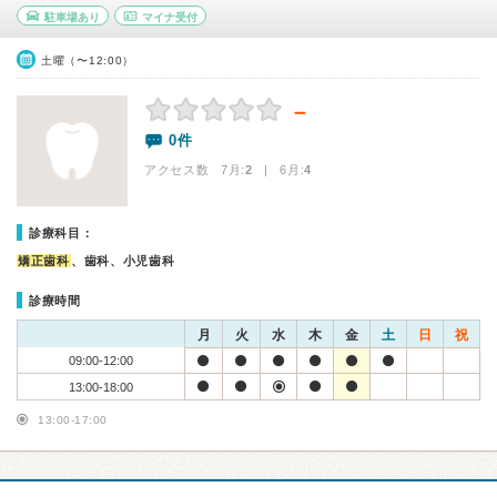
駐車場あり
マイナ受付
土曜（〜12:00）
－
0件
アクセス数 7月:
2
| 6月:
4
診療科目：
矯正歯科
、歯科、小児歯科
診療時間
月
火
水
木
金
土
日
祝
09:00-12:00
13:00-18:00
13:00-17:00