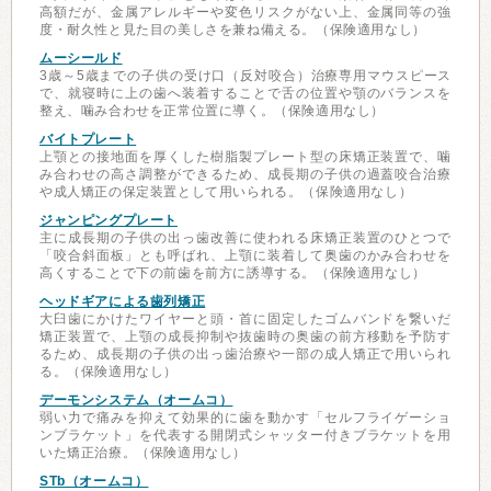
高額だが、金属アレルギーや変色リスクがない上、金属同等の強
度・耐久性と見た目の美しさを兼ね備える。（保険適用なし）
ムーシールド
3歳～5歳までの子供の受け口（反対咬合）治療専用マウスピース
で、就寝時に上の歯へ装着することで舌の位置や顎のバランスを
整え、噛み合わせを正常位置に導く。（保険適用なし）
バイトプレート
上顎との接地面を厚くした樹脂製プレート型の床矯正装置で、噛
み合わせの高さ調整ができるため、成長期の子供の過蓋咬合治療
や成人矯正の保定装置として用いられる。（保険適用なし）
ジャンピングプレート
主に成長期の子供の出っ歯改善に使われる床矯正装置のひとつで
「咬合斜面板」とも呼ばれ、上顎に装着して奥歯のかみ合わせを
高くすることで下の前歯を前方に誘導する。（保険適用なし）
ヘッドギアによる歯列矯正
大臼歯にかけたワイヤーと頭・首に固定したゴムバンドを繋いだ
矯正装置で、上顎の成長抑制や抜歯時の奥歯の前方移動を予防す
るため、成長期の子供の出っ歯治療や一部の成人矯正で用いられ
る。（保険適用なし）
デーモンシステム（オームコ）
弱い力で痛みを抑えて効果的に歯を動かす「セルフライゲーショ
ンブラケット」を代表する開閉式シャッター付きブラケットを用
いた矯正治療。（保険適用なし）
STb（オームコ）