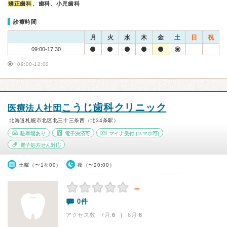
矯正歯科
、歯科、小児歯科
診療時間
月
火
水
木
金
土
日
祝
09:00-17:30
09:00-12:00
こうじ歯科クリニック
医療法人社団
北海道札幌市北区北三十三条西（北34条駅）
駐車場あり
電子決済可
マイナ受付
(スマホ可)
電子処方せん対応
土曜（〜14:00）
夜（〜20:00）
－
0件
アクセス数 7月:
6
| 6月:
6