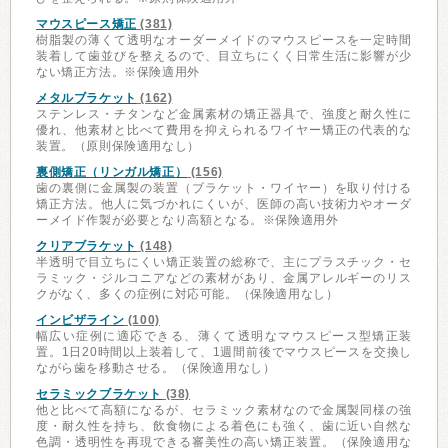
マウスピース矯正
(381)
樹脂製の薄くて透明なオーダーメイドのマウスピースを一定時間
装着して歯並びを整えるので、目立ちにくく日常生活に影響が少
ない矯正方法。※保険適用外
メタルブラケット
(162)
ステンレス・チタンなど金属素材の矯正器具で、強度と耐久性に
優れ、他素材と比べて費用を抑えられるワイヤー矯正の代表的な
装置。（原則保険適用なし）
裏側矯正（リンガル矯正）
(156)
歯の裏側に金属製の装置（ブラケット・ワイヤー）を取り付ける
矯正方法。他人に気づかれにくいが、医師の高い技術力やオーダ
ーメイド作製が必要となり高額となる。※保険適用外
クリアブラケット
(148)
半透明で目立ちにくい矯正装置の総称で、主にプラスチック・セ
ラミック・ジルコニアなどの素材があり、金属アレルギーのリス
クがなく、多くの症例に対応可能。（保険適用なし）
インビザライン
(100)
幅広い症例に適応できる、薄くて透明なマウスピース型矯正装
置。1日20時間以上装着して、1週間前後でマウスピースを交換し
ながら歯を移動させる。（保険適用なし）
セラミックブラケット
(38)
他と比べて高額になるが、セラミック素材なので金属製同様の強
度・耐久性を持ち、飲食物による着色にも強く、歯に近い自然な
色調・透明性を再現できる審美性の高い矯正装置。（保険適用な