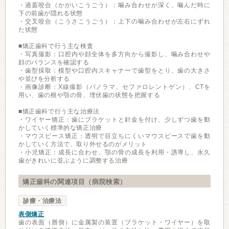
・過蓋咬合（かがいこうごう）：噛み合わせが深く、噛んだ時に
下の前歯が隠れる状態
・交叉咬合（こうさこうごう）：上下の噛み合わせが左右にずれ
た状態
■矯正歯科で行う主な検査
・写真撮影：口腔内や顔全体を多方向から撮影し、噛み合わせや
顔のバランスを確認する
・歯型採取：模型や口腔内スキャナーで歯型をとり、歯の大きさ
や並びを分析する
・画像診断：X線撮影（パノラマ、セファロレントゲン）、CTを
用い、歯の根や顎の骨、埋伏歯の状態を把握する
■矯正歯科で行う主な治療法
・ワイヤー矯正：歯にブラケットと針金を付け、少しずつ歯を動
かしていく標準的な矯正治療
・マウスピース矯正：透明で目立ちにくいマウスピースで歯を動
かしていく方法で、取り外せるのがメリット
・小児矯正：成長に合わせ、顎の骨の成長を利用・誘導し、永久
歯がきれいに並ぶように調整する治療
矯正歯科の関連項目（病院検索）
診療・治療法
表側矯正
歯の表面（唇側）に金属製の装置（ブラケット・ワイヤー）を取