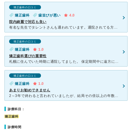
矯正歯科の口コミ
矯正歯科
歯並びが悪い
4.0
院内綺麗で対応も良い
有名な先生でタレントさんも通われています。通院されてる方の枠を確保、優先なので初診の枠が少なく為予約が取れるのは1.2ヶ月先になりますが、それ以降は比較的スムーズに希望の日程で予約が取れます。スタッフ
矯正歯科の口コミ
矯正歯科
1.0
矯正歯科選びの重要性
札幌に住んでいた時期に通院してました。 保定期間中に遠方に引っ越しすることになり、どうしたら良いか相談するために電話しましたが何度も保留にされ長時間待たされました。通話した時間より保留で待たされた時
矯正歯科の口コミ
矯正歯科
1.0
あまりお勧めできません
2～3年で終わると言われていましたが、結局その倍以上の年数がかかってしまいました。 毎月のワイヤー等の調整は衛生士の方がやります。医師は数秒口の中を見るだけで、今回どうなって次回以降はどういう風に進
診療科目：
矯正歯科
診療時間