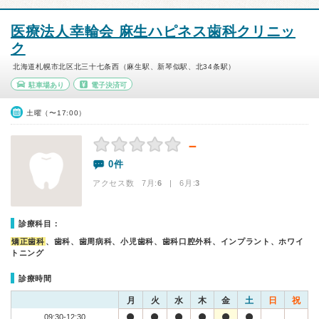
医療法人幸輪会 麻生ハピネス歯科クリニッ
ク
北海道札幌市北区北三十七条西（麻生駅、新琴似駅、北34条駅）
駐車場あり
電子決済可
土曜（〜17:00）
－
0件
アクセス数 7月:
6
| 6月:
3
診療科目：
矯正歯科
、歯科、歯周病科、小児歯科、歯科口腔外科、インプラント、ホワイ
トニング
診療時間
月
火
水
木
金
土
日
祝
09:30-12:30