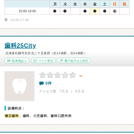
月
火
水
木
金
土
日
祝
10:00-19:00
10:00-17:00
歯科25City
北海道札幌市北区北二十五条西（北24条駅、北34条駅）
駐車場あり
マイナ受付
電子処方せん対応
－
0件
アクセス数 7月:
2
| 6月:
2
診療科目：
矯正歯科
、歯科、小児歯科、歯科口腔外科