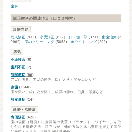
歯科
矯正歯科の関連項目（口コミ検索）
診療内容
成人矯正
(932)、
小児矯正
(612)、
口・歯・顎
(371)、
虫歯治療
(2
0969)、
歯のクリーニング
(5658)、
ホワイトニング
(292)
病気
不正咬合
(6)
歯列不正
(7)
顎関節症
(90)
アゴが鳴る、アゴの痛み、口が大きく開かないなど
虫歯
(3560)
歯が痛い、歯に穴が開く、歯茎の腫れ、口臭、頭痛など
顎変形症
(14)
診療・治療法
表側矯正
(628)
歯の表面（唇側）に金属製の装置（ブラケット・ワイヤー）を取
り付ける矯正方法。目立つが、他の方法と比べ費用を抑えて歯並
びを整えられる。※原則保険適用外