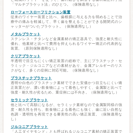
「マルチブラケット法」のひとつ。（保険適用なし）
ローフォースローフリクション装置
従来のワイヤー装置と比べ、歯根膜に与える力を弱めることで治
療中の痛みを軽減して、早く歯を整えることができる開閉式のシ
ャッターがついたブラケット。（保険適用なし）
メタルブラケット
ステンレス・チタンなど金属素材の矯正器具で、強度と耐久性に
優れ、他素材と比べて費用を抑えられるワイヤー矯正の代表的な
装置。（原則保険適用なし）
クリアブラケット
半透明で目立ちにくい矯正装置の総称で、主にプラスチック・セ
ラミック・ジルコニアなどの素材があり、金属アレルギーのリス
クがなく、多くの症例に対応可能。（保険適用なし）
プラスチックブラケット
透明や白色のプラスチック素材でできた安価かつ目立ちにくい矯
正装置だが、濃い飲食物によって着色しやすく、金属製と比べて
強度・耐久性が劣るため、重症例には不向き。（保険適用なし）
セラミックブラケット
他と比べて高額になるが、セラミック素材なので金属製同様の強
度・耐久性を持ち、飲食物による着色にも強く、歯に近い自然な
色調・透明性を再現できる審美性の高い矯正装置。（保険適用な
し）
ジルコニアブラケット
「人工ダイヤモンド」とも呼ばれるジルコニア素材の矯正装置で