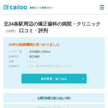
北34条駅周辺の矯正歯科の病院・クリニック
口コミ・評判
（10件）
10件の医療機関が見つかりました
エリア・駅
北34条駅 (1000m)
診療科目
矯正歯科
名称
なし
詳細条件
なし (曜日や時間帯を指定できます)
条件変更・絞り込み
土曜日診療で絞り込む (9件)