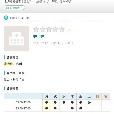
北海道札幌市北区北二十七条西（北24条駅、北34条駅）
駐車場あり
土曜（〜12:30）
－
0件
アクセス数 7月:
10
| 6月:
6
診療科目：
小児科
、内科
専門医・資格：
総合内科専門医
診療時間
月
火
水
木
金
土
日
祝
09:00-12:00
13:30-17:00