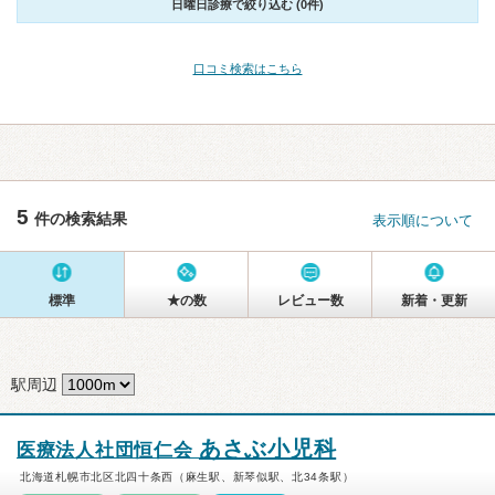
日曜日診療で絞り込む (0件)
口コミ検索はこちら
5
件の検索結果
表示順について
標準
★の数
レビュー数
新着・更新
駅周辺
あさぶ小児科
医療法人社団恒仁会
北海道札幌市北区北四十条西（麻生駅、新琴似駅、北34条駅）