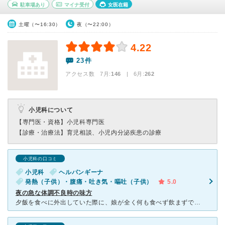
駐車場あり
マイナ受付
女医在籍
土曜（〜16:30）
夜（〜22:00）
4.22
23件
アクセス数 7月:
146
| 6月:
262
小児科について
【専門医・資格】
小児科専門医
【診療・治療法】
育児相談、小児内分泌疾患の診療
小児科の口コミ
小児科
ヘルパンギーナ
発熱（子供）・腹痛・吐き気・嘔吐（子供）
5.0
夜の急な体調不良時の味方
夕飯を食べに外出していた際に、娘が全く何も食べず飲まずで気になっていたところ、大量に嘔吐し、すでに21時になるところでこちらを受診しました。 事前にネットで予約や問診を終えてからの受診だったため、診