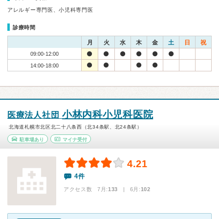
アレルギー専門医、小児科専門医
診療時間
月
火
水
木
金
土
日
祝
09:00-12:00
14:00-18:00
小林内科小児科医院
医療法人社団
北海道札幌市北区北二十八条西（北34条駅、北24条駅）
駐車場あり
マイナ受付
4.21
4件
アクセス数 7月:
133
| 6月:
102