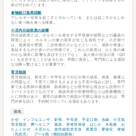
したりするなど問題が現れた場合には、アデノイドを切除する手
術が行われています。
食物経口負荷試験
アレルギー症状を起こすと分かっている、または起こすかもしれ
ない食べ物を食べる検査。
小児内分泌疾患の診療
内分泌疾患とは、ホルモンを産生する甲状腺や副腎などの臓器の
障害により、ホルモンの量の異常が生じる病気です。小児期で
は、低身長や肥満、二次性徴のズレなどといった、成長や発達に
直結するものが多いのが特徴です。これらの疾患は、心と体の健
やかな成長に影響を及ぼすだけでなく、成人後の生活の質（QO
L）を左右することがあるため、早期に発見し、専門医による適切
な治療へ繋げることが重要です。
育児相談
育児相談は、新生児～中学生までの心や体の成長、発達、健康上
の問題など、子育てに関するさまざまな不安や悩みに対し、専門
家である医師や看護師、助産師などが医学的な視点から説明やア
ドバイスを行うものです。相談内容や所要時間などは医療機関ご
とに特徴があり、通常の診療内で相談が可能な場合もあれば、専
門外来を設け、予約制で行っている場合もあります。
病気
かぜ
、
インフルエンザ
、
斜視
、
中耳炎
、
手足口病
、
虫歯
、
小児気
管支喘息
、
臍ヘルニア
、
風疹
、
突発性発疹
、
はしか
、
水疱瘡
、
お
たふくかぜ
、
小児がん
、
急性細気管支炎
、
夜驚症
、
夢遊症
、
便秘
（乳幼児）
、
プール熱（咽頭結膜熱）