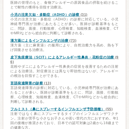
医師の管理のもと、食物アレルギーの原因食品の摂取を続けるこ
とで耐性の獲得を目指す治療法。
小児の注意欠如・多動症（ADHD）の診察
(31)
小児の注意欠如・多動症（ADHD）の診察に対応している。小児
神経専門医が治療にあたることが多い。医師が診断基準をもと
に、問診、面接、行動観察、心理検査、知能検査、血液検査、CT
やMRIなどから総合的に判断して診断される。
漢方薬によるインフルエンザの治療
(73)
漢方薬（主に麻黄湯）の服用により、自然治癒力を高め、熱を下
げ回復させる治療法。
皮下免疫療法（SCIT）によるアレルギー性鼻炎・花粉症の治療
(9
6)
花粉やダニによるアレルギー性鼻炎の症状を改善するための注射
による治療法。対症療法とは異なり即効性はないが、アレルギー
の根治を目指すことができる。
言語発達障害の診察
(13)
言語発達障害の診察に対応している。小児神経専門医が治療にあ
たることが多い。医師が診断基準をもとに、問診、面接、行動観
察、心理検査、知能検査、血液検査、CTやMRIなどから総合的に
判断して診断される。
フルミスト（鼻にスプレーするインフルエンザ予防接種）
(55)
注射ではなく鼻にスプレーするタイプのインフルエンザワクチ
ン。注射が苦手な小さなお子さんや若い世代の方におすすめ。年1
回の接種が推奨されており、日本での認可対象は2歳から18歳まで
の健康な方。