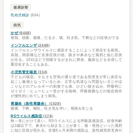
健康診断
乳幼児検診
(604)
病気
かぜ
(6468)
発熱、頭痛、腹痛、だるさ、咳、吐き気、下痢などの症状がでる
インフルエンザ
(2449)
インフルエンザウイルスに感染することによって発症する病気。
高熱、関節痛など全身症状の他、咳きや鼻水など風邪と似た症状
が出る。10日ほどで回復するがまれに肺炎、脳炎などを合併して
重症化することもある。
小児気管支喘息
(334)
子どもの喘息。そもそも空気の通り道である気管支が常に炎症を
起こし敏感となっているため、正常な気道なら問題ないダニやほ
こりなどのアレルギーの刺激でも痰、ひどい咳き込み、呼吸時に
ゼイゼイ・ヒューヒュー音がする喘鳴、呼吸困難などの喘息発作
が慢性的に出てしまう病気。
胃腸炎（急性胃腸炎）
(1028)
腹痛、下痢、嘔吐、吐き気を伴い、発熱を生じる
RSウイルス感染症
(174)
秋～冬にかけて多い、RSウイルスによる呼吸器感染症。好発年齢
は2歳以下で、鼻水から始まることが多く、咳・発熱といった風邪
に似た症状が現れる。生後6ヵ月未満の感染は、急性細気管支炎や