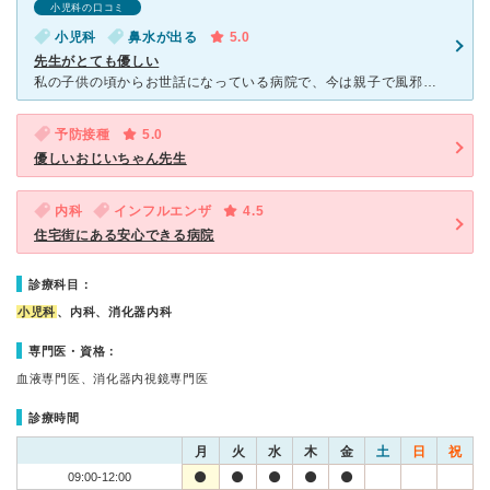
小児科の口コミ
小児科
鼻水が出る
5.0
先生がとても優しい
私の子供の頃からお世話になっている病院で、今は親子で風邪などの時に通院しています。 受付の方も看護師さんも皆親切で優しいです。 なにより、先生がとても優しいので子供が嫌がることなく病院へ行けます！
予防接種
5.0
優しいおじいちゃん先生
内科
インフルエンザ
4.5
住宅街にある安心できる病院
診療科目：
小児科
、内科、消化器内科
専門医・資格：
血液専門医、消化器内視鏡専門医
診療時間
月
火
水
木
金
土
日
祝
09:00-12:00