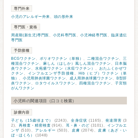
専門外来
小児のアレルギー外来
、
頭の形外来
専門医・資格
周産期(新生児)専門医
、
小児科専門医
、
小児神経専門医
、
臨床遺伝
専門医
予防接種
BCGワクチン
、
ポリオワクチン（単独）
、
二種混合ワクチン
、
三
種混合ワクチン
、
麻しん（はしか）風しん混合ワクチン
、
日本脳
炎ワクチン
、
水疱瘡ワクチン（水痘ワクチン）
、
おたふくかぜワ
クチン
、
インフルエンザ予防接種
、
Hib（ヒブ）ワクチン（単
独）
、
小児用肺炎球菌ワクチン
、
成人用肺炎球菌ワクチン
、
B型肝
炎ワクチン
、
ロタウイルスワクチン
、
四種混合ワクチン
、
子宮頸
がんワクチン
小児科の関連項目（口コミ検索）
診療内容
子ども（15歳頃まで）
(2243)、
全身症状
(1165)、
発達障害
(3
2)、
再検査・精密検査
(914)、
耳・鼻・のど
(3101)、
インフルエ
ンザ
(510)、
アレルギー
(503)、
皮膚
(2074)、
皮膚（あざ・い
ぼ・ほくろ）
(1048)