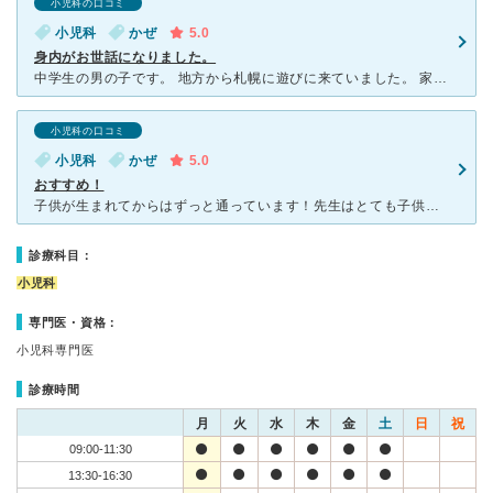
小児科の口コミ
小児科
かぜ
5.0
身内がお世話になりました。
中学生の男の子です。 地方から札幌に遊びに来ていました。 家の近くの病院が休みの為、ネット検索し良さそうなので電話で確認。 年末近くに、急な高熱と吐き気があり受診しました。 けっこう混
小児科の口コミ
小児科
かぜ
5.0
おすすめ！
子供が生まれてからはずっと通っています！先生はとても子供にも優しく診察中に吐いちゃったことがありましたが、嫌な顔もせず診察をしてくれました！夜１０時までやってくれてるのもとても心強いです！ただ病院内が
診療科目：
小児科
専門医・資格：
小児科専門医
診療時間
月
火
水
木
金
土
日
祝
09:00-11:30
13:30-16:30