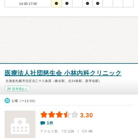
14:30-17:00
医療法人社団慈生会 小林内科クリニック
北海道札幌市北区北三十八条西（麻生駅、北34条駅、新琴似駅）
駐車場あり
土曜（〜12:30）
3.30
1件
アクセス数 7月:
116
| 6月:
86