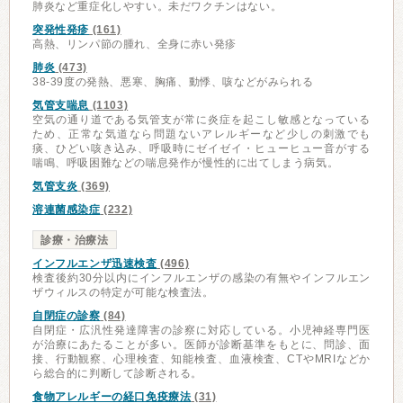
肺炎など重症化しやすい。未だワクチンはない。
突発性発疹
(161)
高熱、リンパ節の腫れ、全身に赤い発疹
肺炎
(473)
38-39度の発熱、悪寒、胸痛、動悸、咳などがみられる
気管支喘息
(1103)
空気の通り道である気管支が常に炎症を起こし敏感となっている
ため、正常な気道なら問題ないアレルギーなど少しの刺激でも
痰、ひどい咳き込み、呼吸時にゼイゼイ・ヒューヒュー音がする
喘鳴、呼吸困難などの喘息発作が慢性的に出てしまう病気。
気管支炎
(369)
溶連菌感染症
(232)
診療・治療法
インフルエンザ迅速検査
(496)
検査後約30分以内にインフルエンザの感染の有無やインフルエン
ザウィルスの特定が可能な検査法。
自閉症の診察
(84)
自閉症・広汎性発達障害の診察に対応している。小児神経専門医
が治療にあたることが多い。医師が診断基準をもとに、問診、面
接、行動観察、心理検査、知能検査、血液検査、CTやMRIなどか
ら総合的に判断して診断される。
食物アレルギーの経口免疫療法
(31)