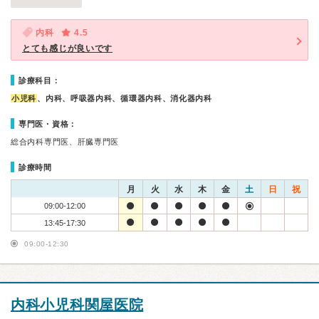
内科
4.5
とても感じが良いです
診療科目：
小児科
、内科、呼吸器内科、循環器内科、消化器内科
専門医・資格：
総合内科専門医、肝臓専門医
診療時間
月
火
水
木
金
土
日
祝
09:00-12:00
13:45-17:30
09:00-12:30
内科小児科関屋医院