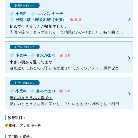
小児科の口コミ
小児科
ヘルパンギーナ
発熱・咳・呼吸困難（子供）
5.0
初めて行きましたが親切でした。
子供が咳が止まらず苦しそうで病院にかかりました。時期的にお盆休みでどの小児科も休みで困っていましたがこちらがあいていたのでかかりました。初めてでしたが受付の方も看護師さんも優しかったです、先生は男の先
小児科の口コミ
小児科
鼻水が出る
5.0
小さい頃から通ってます
自宅近くにあるので子どもが産まれてからワクチン、風邪などでお世話になっています。 ワクチンは午後２時から３時まで優先的にしてくれるので風邪の時期でも素早く対応してくれるので助かっています。 再診だ
小児科の口コミ
小児科
鼻のつまり
5.0
現在のさとう小児科です
現在のさとう小児科に変わり、子供のかかりつけ医として利用しています。 2016年春にリニューアルで開院したので、わりと患者さんは少なめです。 待ち時間も比較的少なく、調子の悪い子供を連れて行く
診療科目：
小児科
、アレルギー科
専門医・資格：