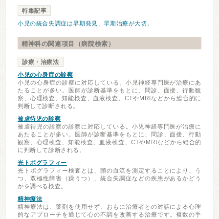
特集記事
小児の統合失調症は早期発見、早期治療が大切。
精神科の関連項目（病院検索）
診療・治療法
小児の心身症の診察
小児の心身症の診察に対応している。小児神経専門医が治療にあ
たることが多い。医師が診断基準をもとに、問診、面接、行動観
察、心理検査、知能検査、血液検査、CTやMRIなどから総合的に
判断して診断される。
被虐待児の診察
被虐待児の診察の診察に対応している。小児神経専門医が治療に
あたることが多い。医師が診断基準をもとに、問診、面接、行動
観察、心理検査、知能検査、血液検査、CTやMRIなどから総合的
に判断して診断される。
光トポグラフィー
光トポグラフィー検査とは、頭の血流を測定することにより、う
つ、双極性障害（躁うつ）、統合失調症などの疾患があるかどう
かを調べる検査。
精神療法
精神療法は、薬剤を使用せず、おもに治療者との対話による心理
的なアプローチを通じて心の不調を改善する治療です。複数の手