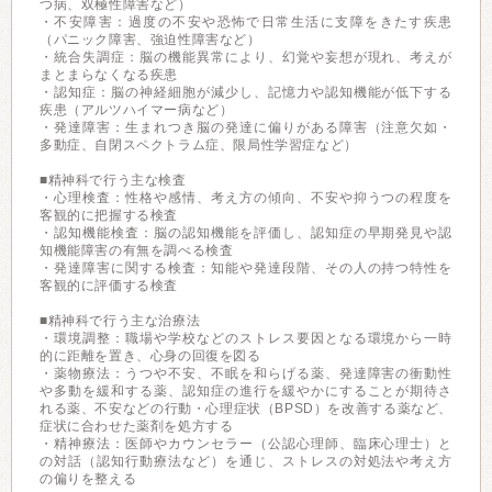
つ病、双極性障害など）
・不安障害：過度の不安や恐怖で日常生活に支障をきたす疾患
（パニック障害、強迫性障害など）
・統合失調症：脳の機能異常により、幻覚や妄想が現れ、考えが
まとまらなくなる疾患
・認知症：脳の神経細胞が減少し、記憶力や認知機能が低下する
疾患（アルツハイマー病など）
・発達障害：生まれつき脳の発達に偏りがある障害（注意欠如・
多動症、自閉スペクトラム症、限局性学習症など）
■精神科で行う主な検査
・心理検査：性格や感情、考え方の傾向、不安や抑うつの程度を
客観的に把握する検査
・認知機能検査：脳の認知機能を評価し、認知症の早期発見や認
知機能障害の有無を調べる検査
・発達障害に関する検査：知能や発達段階、その人の持つ特性を
客観的に評価する検査
■精神科で行う主な治療法
・環境調整：職場や学校などのストレス要因となる環境から一時
的に距離を置き、心身の回復を図る
・薬物療法：うつや不安、不眠を和らげる薬、発達障害の衝動性
や多動を緩和する薬、認知症の進行を緩やかにすることが期待さ
れる薬、不安などの行動・心理症状（BPSD）を改善する薬など、
症状に合わせた薬剤を処方する
・精神療法：医師やカウンセラー（公認心理師、臨床心理士）と
の対話（認知行動療法など）を通じ、ストレスの対処法や考え方
の偏りを整える