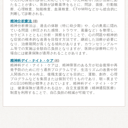
小児の心身症の診察に対応している。小児神経専門医が治療にあ
たることが多い。医師が診断基準をもとに、問診、面接、行動観
察、心理検査、知能検査、血液検査、CTやMRIなどから総合的に
判断して診断される。
精神分析療法
(8)
精神分析療法は、過去の体験（特に幼少期）や、心の奥底に隠れ
ている問題（抑圧された感情、トラウマ、葛藤など）を整理し、
セラピストとともに分析・洞察を行うことで、心の問題や精神的
な症状の根本的な改善を目指す方法です。継続した治療が必要に
なり、治療期間が長くなる傾向があります。カウンセリングルー
ム等での実施は全額自己負担となりますが、医師が診療時に行う
場合には健康保険が適用されることがあります。
精神科デイ・ナイト・ケア
(4)
精神科デイ・ナイト・ケアは、精神障害のある方が社会復帰や再
発予防のために行う通所プログラムです。生活リズムの改善や対
人関係のスキル向上、復職支援などを目的に、運動、創作、心理
プログラムなどを集団または個別で行うものであり、朝～夜まで
の1日10時間が標準とされています。精神科デイ・ナイト・ケア
は、健康保険が適用されるほか、自立支援医療（精神通院医療）
制度を利用することで、自己負担の軽減が可能です。