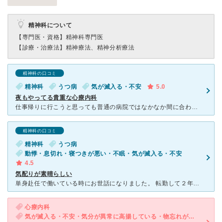
精神科について
【専門医・資格】
精神科専門医
【診療・治療法】
精神療法、精神分析療法
精神科の口コミ
精神科
うつ病
気が滅入る・不安
5.0
夜もやってる貴重な心療内科
仕事帰りに行こうと思っても普通の病院ではなかなか間に合わず困っていました。 こちらは夜9時までやっているので助かりました。 先生は随分とお世話になりました。 こちらが何を話して良いのか考えが
精神科の口コミ
精神科
うつ病
動悸・息切れ・寝つきが悪い・不眠・気が滅入る・不安
4.5
気配りが素晴らしい
単身赴任で働いている時にお世話になりました。 転勤して２年がたち、疲労がたまっていましたが、不調が治らないため、相談に行きました。 私のまとまっていない話も、嫌がらずきいていただけ、いろんな事情も
心療内科
気が滅入る・不安・気分が異常に高揚している・物忘れがひどい・過眠