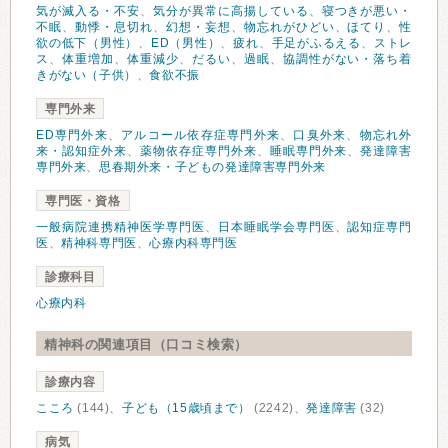
気が滅入る・不安
、
気分が異常に高揚している
、
寝つきが悪い・
不眠
、
動悸・息切れ
、
幻想・妄想
、
物忘れがひどい
、
ほてり
、
性
欲の低下（男性）
、
ED（男性）
、
疲れ
、
手足がふるえる
、
ストレ
ス
、
体重増加
、
体重減少
、
だるい
、
過眠
、
協調性がない・落ち着
きがない（子供）
、
食欲不振
専門外来
ED専門外来
、
アルコール依存症専門外来
、
口臭外来
、
物忘れ外
来・認知症外来
、
薬物依存症専門外来
、
睡眠専門外来
、
発達障害
専門外来
、
思春期外来・子どもの発達障害専門外来
専門医・資格
一般病院連携精神医学専門医
、
日本睡眠学会専門医
、
認知症専門
医
、
精神科専門医
、
心療内科専門医
診療科目
心療内科
精神科の関連項目（口コミ検索）
診療内容
こころ
(144)、
子ども（15歳頃まで）
(2242)、
発達障害
(32)
病気