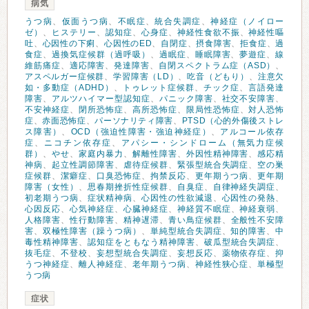
病気
うつ病
、
仮面うつ病
、
不眠症
、
統合失調症
、
神経症（ノイロー
ゼ）
、
ヒステリー
、
認知症
、
心身症
、
神経性食欲不振
、
神経性嘔
吐
、
心因性の下痢
、
心因性のED
、
自閉症
、
摂食障害
、
拒食症
、
過
食症
、
過換気症候群（過呼吸）
、
過眠症
、
睡眠障害
、
夢遊症
、
線
維筋痛症
、
適応障害
、
発達障害
、
自閉スペクトラム症（ASD）
、
アスペルガー症候群
、
学習障害（LD）
、
吃音（どもり）
、
注意欠
如・多動症（ADHD）
、
トゥレット症候群
、
チック症
、
言語発達
障害
、
アルツハイマー型認知症
、
パニック障害
、
社交不安障害
、
不安神経症
、
閉所恐怖症
、
高所恐怖症
、
限局性恐怖症
、
対人恐怖
症
、
赤面恐怖症
、
パーソナリティ障害
、
PTSD（心的外傷後ストレ
ス障害）
、
OCD（強迫性障害・強迫神経症）
、
アルコール依存
症
、
ニコチン依存症
、
アパシー・シンドローム（無気力症候
群）
、
やせ
、
家庭内暴力
、
解離性障害
、
外因性精神障害
、
感応精
神病
、
起立性調節障害
、
虐待症候群
、
緊張型統合失調症
、
空の巣
症候群
、
潔癖症
、
口臭恐怖症
、
拘禁反応
、
更年期うつ病
、
更年期
障害（女性）
、
思春期挫折性症候群
、
自臭症
、
自律神経失調症
、
初老期うつ病
、
症状精神病
、
心因性の性欲減退
、
心因性の発熱
、
心因反応
、
心気神経症
、
心臓神経症
、
神経質不眠症
、
神経衰弱
、
人格障害
、
性行動障害
、
精神遅滞
、
青い鳥症候群
、
全般性不安障
害
、
双極性障害（躁うつ病）
、
単純型統合失調症
、
知的障害
、
中
毒性精神障害
、
認知症をともなう精神障害
、
破瓜型統合失調症
、
抜毛症
、
不登校
、
妄想型統合失調症
、
妄想反応
、
薬物依存症
、
抑
うつ神経症
、
離人神経症
、
老年期うつ病
、
神経性狭心症
、
単極型
うつ病
症状