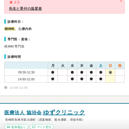
2.5
先生と受付の温度差
診療科目：
精神科
、心療内科
専門医・資格：
精神科専門医
診療時間
月
火
水
木
金
土
日
祝
09:30-11:30
14:00-21:00
10:00-12:00
ゆずクリニック
医療法人 協治会
長崎県長崎市鍛冶屋町（思案橋駅、観光通駅、崇福寺駅）
駐車場あり
マイナ受付