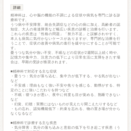
詳細
精神科は、心や脳の機能の不調による症状や病気を専門に診る診
療科です。
うつ病や不安障害、統合失調症などの心の病に加え、高齢者の認
知症、大人の発達障害など幅広い疾患の診断と治療を行います。
これらの疾患は「性格の問題」「努力不足」と誤解されやすく、
本人も病気に気付かないケースがありますが、専門的な治療を行
うことで、症状の改善や病気の進行を緩やかにすることが可能で
す。
憂うつな気分や強い不安、不眠などの症状が2週間以上続く時や、
記憶力や集中力、注意力の低下により日常生活に支障をきたす場
合は、早期の受診が推奨されます。
■精神科で対応する主な症状
・憂うつ：気分が落ち込む、集中力が低下する、やる気が出ない
など
・不安感：理由もなく強い不安や焦りを感じる、動悸がする、特
定のことに強いこだわりを持つなど
・不眠：寝つきが悪い、夜中に何度も目が覚める、熟睡できない
など
・幻覚、幻聴：実際にはないものが見えたり聞こえたりするなど
・もの忘れ、認知機能低下：約束を忘れる、物の置き場が分から
なくなるなど
■精神科で診療する主な疾患
・気分障害：気分の落ち込みと意欲の低下を引き起こす疾患（う