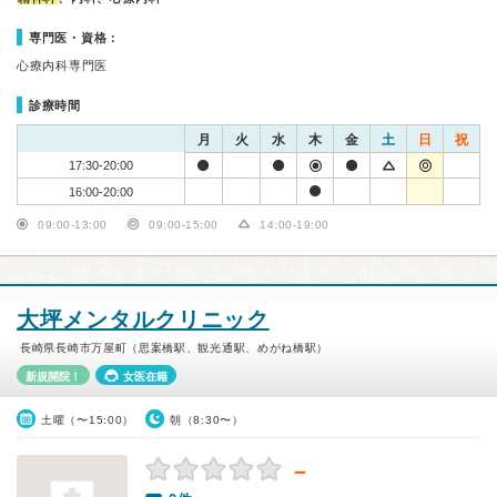
専門医・資格：
心療内科専門医
診療時間
月
火
水
木
金
土
日
祝
17:30-20:00
16:00-20:00
09:00-13:00
09:00-15:00
14:00-19:00
大坪メンタルクリニック
長崎県長崎市万屋町（思案橋駅、観光通駅、めがね橋駅）
新規開院！
女医在籍
土曜（〜15:00）
朝（8:30〜）
－