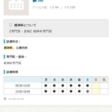
0件
アクセス数 7月:
66
| 6月:
125
精神科について
【専門医・資格】
精神科専門医
診療科目：
精神科
、心療内科
専門医・資格：
精神科専門医
診療時間
月
火
水
木
金
土
日
祝
08:30-12:00
13:00-18:00
13:00-15:00