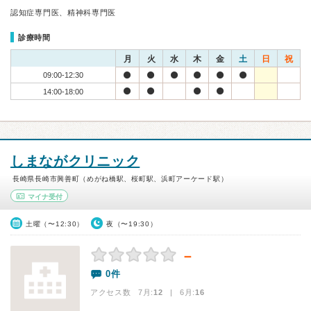
認知症専門医、精神科専門医
診療時間
月
火
水
木
金
土
日
祝
09:00-12:30
14:00-18:00
しまながクリニック
長崎県長崎市興善町（めがね橋駅、桜町駅、浜町アーケード駅）
マイナ受付
土曜（〜12:30）
夜（〜19:30）
－
0件
アクセス数 7月:
12
| 6月:
16