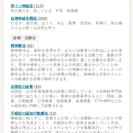
抑うつ神経症
(119)
気が滅入る、悲しくなる、不安、焦燥感
自律神経失調症
(268)
だるさ、疲労感、ほてり、冷え、動悸・息切れ、耳鳴り、気の滅
入りなど様々な症状を伴う
診療・治療法
精神療法
(82)
精神療法は、薬剤を使用せず、おもに治療者との対話による心理
的なアプローチを通じて心の不調を改善する治療です。複数の手
法があり、精神疾患の種類や心の状態に適した治療法を選択しま
す。思考や感情といった患者さんの内面に働きかけていくため、
根気強い治療が必要です。自己への理解が深まり、ストレスへの
耐性を高めることで、心の状態が回復し、精神的な不安やストレ
スを軽減する効果が期待できます。
自閉症の診察
(84)
自閉症・広汎性発達障害の診察に対応している。小児神経専門医
が治療にあたることが多い。医師が診断基準をもとに、問診、面
接、行動観察、心理検査、知能検査、血液検査、CTやMRIなどか
ら総合的に判断して診断される。
不眠症の認知行動療法
(32)
睡眠薬に頼らずに、患者さんが持っている睡眠へのこだわりや習
慣などを見直すことで、不眠症の辛い症状を改善していく方法。
臨床心理士による１：１カウンセリングを複数回行い、その中で
睡眠スケジュールの設定、体のリラックス法などを学んでいく。