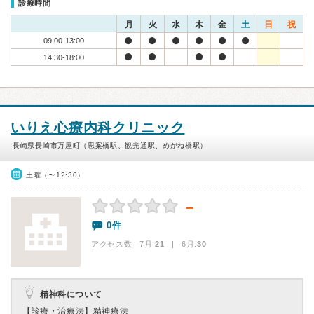
診療時間
月
火
水
木
金
土
日
祝
09:00-13:00
14:30-18:00
いりえ心療内科クリニック
長崎県長崎市万屋町（思案橋駅、観光通駅、めがね橋駅）
土曜（〜12:30）
－
0件
アクセス数 7月:
21
| 6月:
30
精神科について
【診療・治療法】
精神療法