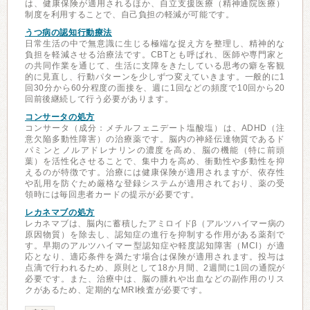
は、健康保険が適用されるほか、自立支援医療（精神通院医療）
制度を利用することで、自己負担の軽減が可能です。
うつ病の認知行動療法
日常生活の中で無意識に生じる極端な捉え方を整理し、精神的な
負担を軽減させる治療法です。CBTとも呼ばれ、医師や専門家と
の共同作業を通じて、生活に支障をきたしている思考の癖を客観
的に見直し、行動パターンを少しずつ変えていきます。一般的に1
回30分から60分程度の面接を、週に1回などの頻度で10回から20
回前後継続して行う必要があります。
コンサータの処方
コンサータ（成分：メチルフェニデート塩酸塩）は、ADHD（注
意欠陥多動性障害）の治療薬です。脳内の神経伝達物質であるド
パミンとノルアドレナリンの濃度を高め、脳の機能（特に前頭
葉）を活性化させることで、集中力を高め、衝動性や多動性を抑
えるのが特徴です。治療には健康保険が適用されますが、依存性
や乱用を防ぐため厳格な登録システムが適用されており、薬の受
領時には毎回患者カードの提示が必要です。
レカネマブの処方
レカネマブは、脳内に蓄積したアミロイドβ（アルツハイマー病の
原因物質）を除去し、認知症の進行を抑制する作用がある薬剤で
す。早期のアルツハイマー型認知症や軽度認知障害（MCI）が適
応となり、適応条件を満たす場合は保険が適用されます。投与は
点滴で行われるため、原則として18か月間、2週間に1回の通院が
必要です。また、治療中は、脳の腫れや出血などの副作用のリス
クがあるため、定期的なMRI検査が必要です。