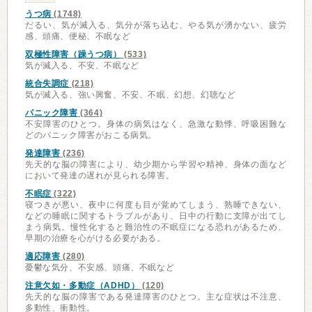
うつ病
(1748)
だるい、気が滅入る、気分が落ち込む、やる気が湧かない、疲労
感、頭痛、便秘、不眠など
双極性障害（躁うつ病）
(533)
気が滅入る、不安、不眠など
統合失調症
(218)
気が滅入る、強い興奮、不安、不眠、幻想、幻聴など
パニック障害
(364)
不安障害のひとつ。身体の病気はなく、急激な動悸、呼吸困難な
どのパニック障害がおこる病気。
発達障害
(236)
先天的な脳の障害により、幼少期から学習や精神、身体の面など
において発達の遅れが見られる障害。
不眠症
(322)
寝つきが悪い、夜中に何度も目が覚めてしまう、熟睡できない、
などの睡眠に関するトラブルがあり、日中の行動に支障が出てし
まう病気。慢性化すると難治性の不眠症になる恐れがあるため、
早期の治療を心がける必要がある。
適応障害
(280)
憂鬱な気分、不安感、頭痛、不眠など
注意欠如・多動症（ADHD）
(120)
先天的な脳の障害である発達障害のひとつ。主な症状は不注意、
多動性、衝動性。