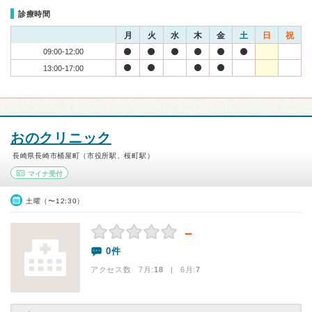
診療時間
月
火
水
木
金
土
日
祝
09:00-12:00
13:00-17:00
おのクリニック
長崎県長崎市桶屋町（市役所駅、桜町駅）
マイナ受付
土曜（〜12:30）
－
0件
アクセス数 7月:
18
| 6月:
7