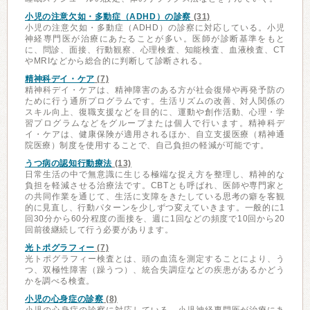
小児の注意欠如・多動症（ADHD）の診察
(31)
小児の注意欠如・多動症（ADHD）の診察に対応している。小児
神経専門医が治療にあたることが多い。医師が診断基準をもと
に、問診、面接、行動観察、心理検査、知能検査、血液検査、CT
やMRIなどから総合的に判断して診断される。
精神科デイ・ケア
(7)
精神科デイ・ケアは、精神障害のある方が社会復帰や再発予防の
ために行う通所プログラムです。生活リズムの改善、対人関係の
スキル向上、復職支援などを目的に、運動や創作活動、心理・学
習プログラムなどをグループまたは個人で行います。精神科デ
イ・ケアは、健康保険が適用されるほか、自立支援医療（精神通
院医療）制度を使用することで、自己負担の軽減が可能です。
うつ病の認知行動療法
(13)
日常生活の中で無意識に生じる極端な捉え方を整理し、精神的な
負担を軽減させる治療法です。CBTとも呼ばれ、医師や専門家と
の共同作業を通じて、生活に支障をきたしている思考の癖を客観
的に見直し、行動パターンを少しずつ変えていきます。一般的に1
回30分から60分程度の面接を、週に1回などの頻度で10回から20
回前後継続して行う必要があります。
光トポグラフィー
(7)
光トポグラフィー検査とは、頭の血流を測定することにより、う
つ、双極性障害（躁うつ）、統合失調症などの疾患があるかどう
かを調べる検査。
小児の心身症の診察
(8)