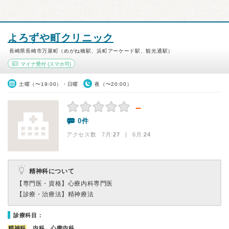
よろずや町クリニック
長崎県長崎市万屋町（めがね橋駅、浜町アーケード駅、観光通駅）
マイナ受付
(スマホ可)
土曜（〜19:00）・日曜
夜（〜20:00）
－
0件
アクセス数 7月:
27
| 6月:
24
精神科について
【専門医・資格】
心療内科専門医
【診療・治療法】
精神療法
診療科目：
精神科
、内科、心療内科