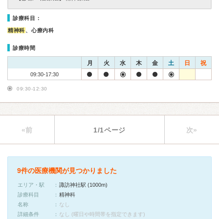
診療科目：
精神科
、心療内科
診療時間
月
火
水
木
金
土
日
祝
09:30-17:30
09:30-12:30
«前
1/1ページ
次»
9件の医療機関が見つかりました
エリア・駅
諏訪神社駅 (1000m)
診療科目
精神科
名称
なし
詳細条件
なし (曜日や時間帯を指定できます)