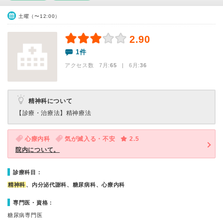
土曜（〜12:00）
2.90
1件
アクセス数 7月:
65
| 6月:
36
精神科について
【診療・治療法】
精神療法
心療内科
気が滅入る・不安
2.5
院内について。
診療科目：
精神科
、内分泌代謝科、糖尿病科、心療内科
専門医・資格：
糖尿病専門医