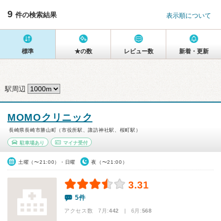
9
件の検索結果
表示順について
標準
★の数
レビュー数
新着・更新
駅周辺
MOMOクリニック
長崎県長崎市勝山町（市役所駅、諏訪神社駅、桜町駅）
駐車場あり
マイナ受付
土曜（〜21:00）・日曜
夜（〜21:00）
3.31
5件
アクセス数 7月:
442
| 6月:
568