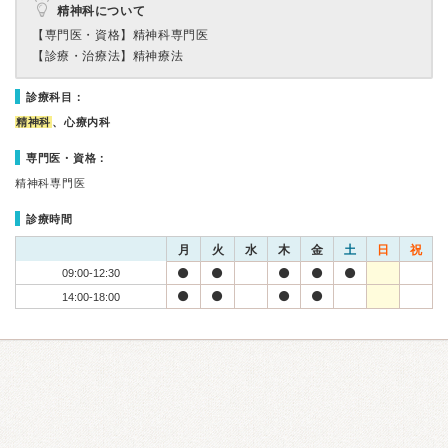
精神科について
【専門医・資格】
精神科専門医
【診療・治療法】
精神療法
診療科目：
精神科
、心療内科
専門医・資格：
精神科専門医
診療時間
月
火
水
木
金
土
日
祝
09:00-12:30
14:00-18:00