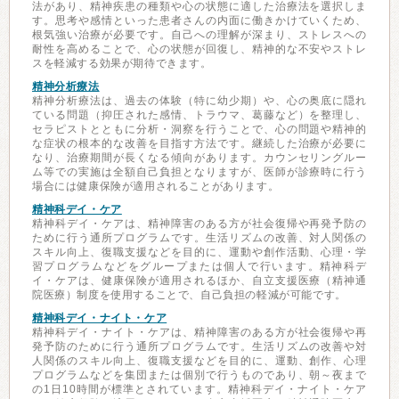
法があり、精神疾患の種類や心の状態に適した治療法を選択しま
す。思考や感情といった患者さんの内面に働きかけていくため、
根気強い治療が必要です。自己への理解が深まり、ストレスへの
耐性を高めることで、心の状態が回復し、精神的な不安やストレ
スを軽減する効果が期待できます。
精神分析療法
精神分析療法は、過去の体験（特に幼少期）や、心の奥底に隠れ
ている問題（抑圧された感情、トラウマ、葛藤など）を整理し、
セラピストとともに分析・洞察を行うことで、心の問題や精神的
な症状の根本的な改善を目指す方法です。継続した治療が必要に
なり、治療期間が長くなる傾向があります。カウンセリングルー
ム等での実施は全額自己負担となりますが、医師が診療時に行う
場合には健康保険が適用されることがあります。
精神科デイ・ケア
精神科デイ・ケアは、精神障害のある方が社会復帰や再発予防の
ために行う通所プログラムです。生活リズムの改善、対人関係の
スキル向上、復職支援などを目的に、運動や創作活動、心理・学
習プログラムなどをグループまたは個人で行います。精神科デ
イ・ケアは、健康保険が適用されるほか、自立支援医療（精神通
院医療）制度を使用することで、自己負担の軽減が可能です。
精神科デイ・ナイト・ケア
精神科デイ・ナイト・ケアは、精神障害のある方が社会復帰や再
発予防のために行う通所プログラムです。生活リズムの改善や対
人関係のスキル向上、復職支援などを目的に、運動、創作、心理
プログラムなどを集団または個別で行うものであり、朝～夜まで
の1日10時間が標準とされています。精神科デイ・ナイト・ケア