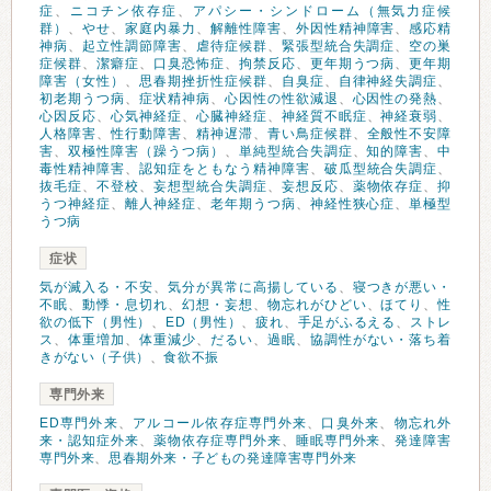
症
、
ニコチン依存症
、
アパシー・シンドローム（無気力症候
群）
、
やせ
、
家庭内暴力
、
解離性障害
、
外因性精神障害
、
感応精
神病
、
起立性調節障害
、
虐待症候群
、
緊張型統合失調症
、
空の巣
症候群
、
潔癖症
、
口臭恐怖症
、
拘禁反応
、
更年期うつ病
、
更年期
障害（女性）
、
思春期挫折性症候群
、
自臭症
、
自律神経失調症
、
初老期うつ病
、
症状精神病
、
心因性の性欲減退
、
心因性の発熱
、
心因反応
、
心気神経症
、
心臓神経症
、
神経質不眠症
、
神経衰弱
、
人格障害
、
性行動障害
、
精神遅滞
、
青い鳥症候群
、
全般性不安障
害
、
双極性障害（躁うつ病）
、
単純型統合失調症
、
知的障害
、
中
毒性精神障害
、
認知症をともなう精神障害
、
破瓜型統合失調症
、
抜毛症
、
不登校
、
妄想型統合失調症
、
妄想反応
、
薬物依存症
、
抑
うつ神経症
、
離人神経症
、
老年期うつ病
、
神経性狭心症
、
単極型
うつ病
症状
気が滅入る・不安
、
気分が異常に高揚している
、
寝つきが悪い・
不眠
、
動悸・息切れ
、
幻想・妄想
、
物忘れがひどい
、
ほてり
、
性
欲の低下（男性）
、
ED（男性）
、
疲れ
、
手足がふるえる
、
ストレ
ス
、
体重増加
、
体重減少
、
だるい
、
過眠
、
協調性がない・落ち着
きがない（子供）
、
食欲不振
専門外来
ED専門外来
、
アルコール依存症専門外来
、
口臭外来
、
物忘れ外
来・認知症外来
、
薬物依存症専門外来
、
睡眠専門外来
、
発達障害
専門外来
、
思春期外来・子どもの発達障害専門外来