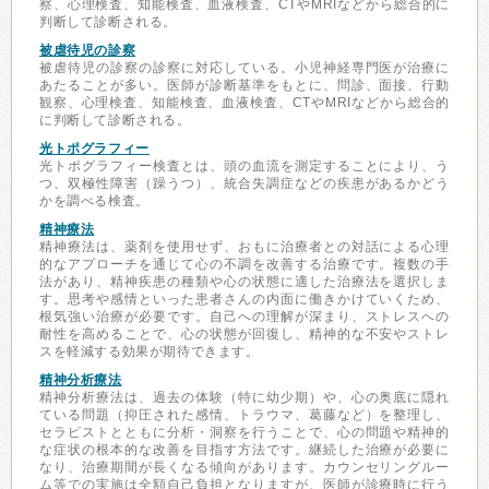
察、心理検査、知能検査、血液検査、CTやMRIなどから総合的に
判断して診断される。
被虐待児の診察
被虐待児の診察の診察に対応している。小児神経専門医が治療に
あたることが多い。医師が診断基準をもとに、問診、面接、行動
観察、心理検査、知能検査、血液検査、CTやMRIなどから総合的
に判断して診断される。
光トポグラフィー
光トポグラフィー検査とは、頭の血流を測定することにより、う
つ、双極性障害（躁うつ）、統合失調症などの疾患があるかどう
かを調べる検査。
精神療法
精神療法は、薬剤を使用せず、おもに治療者との対話による心理
的なアプローチを通じて心の不調を改善する治療です。複数の手
法があり、精神疾患の種類や心の状態に適した治療法を選択しま
す。思考や感情といった患者さんの内面に働きかけていくため、
根気強い治療が必要です。自己への理解が深まり、ストレスへの
耐性を高めることで、心の状態が回復し、精神的な不安やストレ
スを軽減する効果が期待できます。
精神分析療法
精神分析療法は、過去の体験（特に幼少期）や、心の奥底に隠れ
ている問題（抑圧された感情、トラウマ、葛藤など）を整理し、
セラピストとともに分析・洞察を行うことで、心の問題や精神的
な症状の根本的な改善を目指す方法です。継続した治療が必要に
なり、治療期間が長くなる傾向があります。カウンセリングルー
ム等での実施は全額自己負担となりますが、医師が診療時に行う