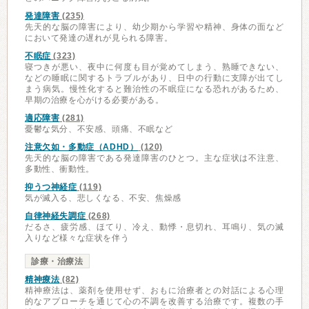
発達障害
(235)
先天的な脳の障害により、幼少期から学習や精神、身体の面など
において発達の遅れが見られる障害。
不眠症
(323)
寝つきが悪い、夜中に何度も目が覚めてしまう、熟睡できない、
などの睡眠に関するトラブルがあり、日中の行動に支障が出てし
まう病気。慢性化すると難治性の不眠症になる恐れがあるため、
早期の治療を心がける必要がある。
適応障害
(281)
憂鬱な気分、不安感、頭痛、不眠など
注意欠如・多動症（ADHD）
(120)
先天的な脳の障害である発達障害のひとつ。主な症状は不注意、
多動性、衝動性。
抑うつ神経症
(119)
気が滅入る、悲しくなる、不安、焦燥感
自律神経失調症
(268)
だるさ、疲労感、ほてり、冷え、動悸・息切れ、耳鳴り、気の滅
入りなど様々な症状を伴う
診療・治療法
精神療法
(82)
精神療法は、薬剤を使用せず、おもに治療者との対話による心理
的なアプローチを通じて心の不調を改善する治療です。複数の手