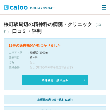
桜町駅周辺の精神科の病院・クリニック
（13
口コミ・評判
件）
13件の医療機関が見つかりました
エリア・駅
桜町駅 (1000m)
診療科目
精神科
名称
なし
詳細条件
なし (曜日や時間帯を指定できます)
条件変更・絞り込み
土曜日診療で絞り込む (11件)