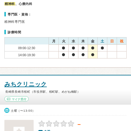
精神科
、心療内科
専門医・資格：
精神科専門医
診療時間
月
火
水
木
金
土
日
祝
09:00-12:30
14:00-19:30
みちクリニック
長崎県長崎市桜町（市役所駅、桜町駅、めがね橋駅）
マイナ受付
土曜（〜13:00）
－