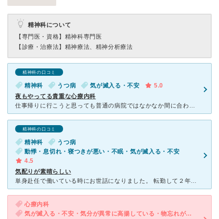
精神科について
【専門医・資格】
精神科専門医
【診療・治療法】
精神療法、精神分析療法
精神科の口コミ
精神科
うつ病
気が滅入る・不安
5.0
夜もやってる貴重な心療内科
仕事帰りに行こうと思っても普通の病院ではなかなか間に合わず困っていました。 こちらは夜9時までやっているので助かりました。 先生は随分とお世話になりました。 こちらが何を話して良いのか考えが
精神科の口コミ
精神科
うつ病
動悸・息切れ・寝つきが悪い・不眠・気が滅入る・不安
4.5
気配りが素晴らしい
単身赴任で働いている時にお世話になりました。 転勤して２年がたち、疲労がたまっていましたが、不調が治らないため、相談に行きました。 私のまとまっていない話も、嫌がらずきいていただけ、いろんな事情も
心療内科
気が滅入る・不安・気分が異常に高揚している・物忘れがひどい・過眠