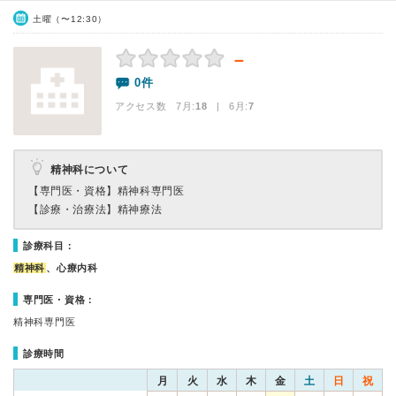
土曜（〜12:30）
－
0件
アクセス数 7月:
18
| 6月:
7
精神科について
【専門医・資格】
精神科専門医
【診療・治療法】
精神療法
診療科目：
精神科
、心療内科
専門医・資格：
精神科専門医
診療時間
月
火
水
木
金
土
日
祝