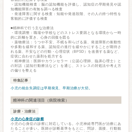
・認知機能検査：脳の認知機能を評価し、認知症の早期発見や認
知機能障害の有無を調べる検査
・発達障害に関する検査：知能や発達段階、その人の持つ特性を
客観的に評価する検査
■精神科で行う主な治療法
・環境調整：職場や学校などのストレス要因となる環境から一時
的に距離を置き、心身の回復を図る
・薬物療法：うつや不安、不眠を和らげる薬、発達障害の衝動性
や多動を緩和する薬、認知症の進行を緩やかにすることが期待さ
れる薬、不安などの行動・心理症状（BPSD）を改善する薬など、
症状に合わせた薬剤を処方する
・精神療法：医師やカウンセラー（公認心理師、臨床心理士）と
の対話（認知行動療法など）を通じ、ストレスの対処法や考え方
の偏りを整える
特集記事
小児の統合失調症は早期発見、早期治療が大切。
精神科の関連項目（病院検索）
診療・治療法
小児の心身症の診察
小児の心身症の診察に対応している。小児神経専門医が治療にあ
たることが多い。医師が診断基準をもとに、問診、面接、行動観