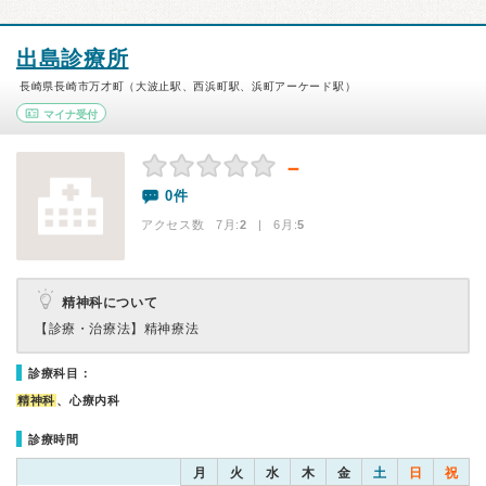
出島診療所
長崎県長崎市万才町（大波止駅、西浜町駅、浜町アーケード駅）
マイナ受付
－
0件
アクセス数 7月:
2
| 6月:
5
精神科について
【診療・治療法】
精神療法
診療科目：
精神科
、心療内科
診療時間
月
火
水
木
金
土
日
祝