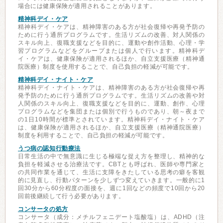
場合には健康保険が適用されることがあります。
精神科デイ・ケア
精神科デイ・ケアは、精神障害のある方が社会復帰や再発予防の
ために行う通所プログラムです。生活リズムの改善、対人関係の
スキル向上、復職支援などを目的に、運動や創作活動、心理・学
習プログラムなどをグループまたは個人で行います。精神科デ
イ・ケアは、健康保険が適用されるほか、自立支援医療（精神通
院医療）制度を使用することで、自己負担の軽減が可能です。
精神科デイ・ナイト・ケア
精神科デイ・ナイト・ケアは、精神障害のある方が社会復帰や再
発予防のために行う通所プログラムです。生活リズムの改善や対
人関係のスキル向上、復職支援などを目的に、運動、創作、心理
プログラムなどを集団または個別で行うものであり、朝～夜まで
の1日10時間が標準とされています。精神科デイ・ナイト・ケア
は、健康保険が適用されるほか、自立支援医療（精神通院医療）
制度を利用することで、自己負担の軽減が可能です。
うつ病の認知行動療法
日常生活の中で無意識に生じる極端な捉え方を整理し、精神的な
負担を軽減させる治療法です。CBTとも呼ばれ、医師や専門家と
の共同作業を通じて、生活に支障をきたしている思考の癖を客観
的に見直し、行動パターンを少しずつ変えていきます。一般的に1
回30分から60分程度の面接を、週に1回などの頻度で10回から20
回前後継続して行う必要があります。
コンサータの処方
コンサータ（成分：メチルフェニデート塩酸塩）は、ADHD（注