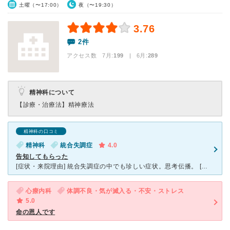
土曜（〜17:00）
夜（〜19:30）
3.76
2件
アクセス数 7月:
199
| 6月:
289
精神科について
【診療・治療法】
精神療法
精神科の口コミ
精神科
統合失調症
4.0
告知してもらった
[症状・来院理由] 統合失調症の中でも珍しい症状。思考伝播。 [医師の診断・治療法] 注射薬の投与。30年前の精神病薬では完治は無理だと告知される。精神科医は患者の心情を考慮してはっきりと言わな
心療内科
体調不良・気が滅入る・不安・ストレス
5.0
命の恩人です