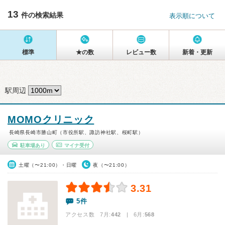
13
件の検索結果
表示順について
標準
★の数
レビュー数
新着・更新
駅周辺
MOMOクリニック
長崎県長崎市勝山町（市役所駅、諏訪神社駅、桜町駅）
駐車場あり
マイナ受付
土曜（〜21:00）・日曜
夜（〜21:00）
3.31
5件
アクセス数 7月:
442
| 6月:
568