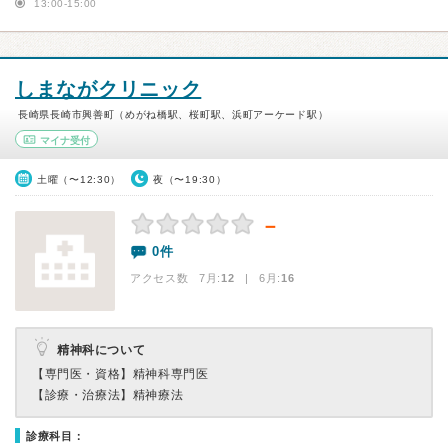
13:00-15:00
しまながクリニック
長崎県長崎市興善町（めがね橋駅、桜町駅、浜町アーケード駅）
マイナ受付
土曜（〜12:30）
夜（〜19:30）
－
0件
アクセス数 7月:
12
| 6月:
16
精神科について
【専門医・資格】
精神科専門医
【診療・治療法】
精神療法
診療科目：