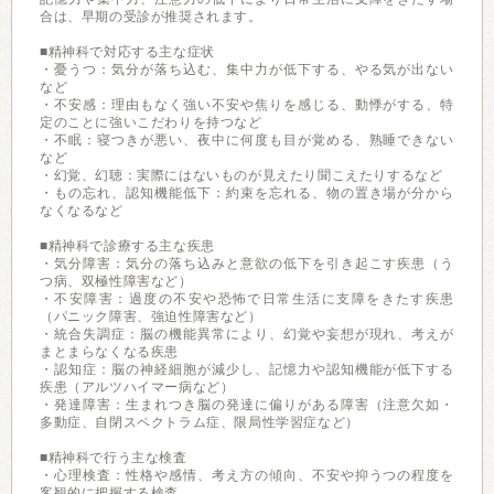
合は、早期の受診が推奨されます。
■精神科で対応する主な症状
・憂うつ：気分が落ち込む、集中力が低下する、やる気が出ない
など
・不安感：理由もなく強い不安や焦りを感じる、動悸がする、特
定のことに強いこだわりを持つなど
・不眠：寝つきが悪い、夜中に何度も目が覚める、熟睡できない
など
・幻覚、幻聴：実際にはないものが見えたり聞こえたりするなど
・もの忘れ、認知機能低下：約束を忘れる、物の置き場が分から
なくなるなど
■精神科で診療する主な疾患
・気分障害：気分の落ち込みと意欲の低下を引き起こす疾患（う
つ病、双極性障害など）
・不安障害：過度の不安や恐怖で日常生活に支障をきたす疾患
（パニック障害、強迫性障害など）
・統合失調症：脳の機能異常により、幻覚や妄想が現れ、考えが
まとまらなくなる疾患
・認知症：脳の神経細胞が減少し、記憶力や認知機能が低下する
疾患（アルツハイマー病など）
・発達障害：生まれつき脳の発達に偏りがある障害（注意欠如・
多動症、自閉スペクトラム症、限局性学習症など）
■精神科で行う主な検査
・心理検査：性格や感情、考え方の傾向、不安や抑うつの程度を
客観的に把握する検査