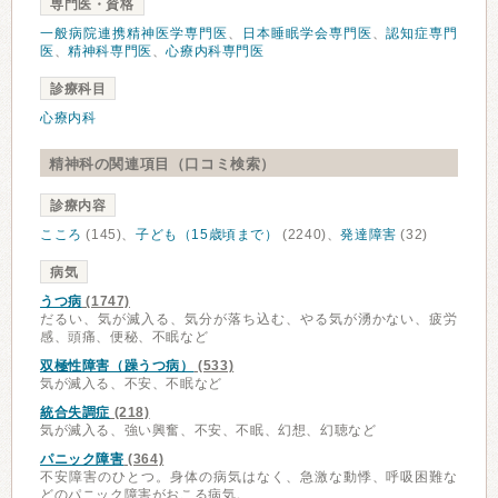
専門医・資格
一般病院連携精神医学専門医
、
日本睡眠学会専門医
、
認知症専門
医
、
精神科専門医
、
心療内科専門医
診療科目
心療内科
精神科の関連項目（口コミ検索）
診療内容
こころ
(145)、
子ども（15歳頃まで）
(2240)、
発達障害
(32)
病気
うつ病
(1747)
だるい、気が滅入る、気分が落ち込む、やる気が湧かない、疲労
感、頭痛、便秘、不眠など
双極性障害（躁うつ病）
(533)
気が滅入る、不安、不眠など
統合失調症
(218)
気が滅入る、強い興奮、不安、不眠、幻想、幻聴など
パニック障害
(364)
不安障害のひとつ。身体の病気はなく、急激な動悸、呼吸困難な
どのパニック障害がおこる病気。