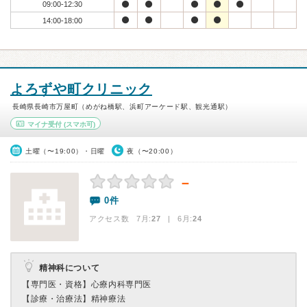
09:00-12:30
14:00-18:00
よろずや町クリニック
長崎県長崎市万屋町（めがね橋駅、浜町アーケード駅、観光通駅）
マイナ受付
(スマホ可)
土曜（〜19:00）・日曜
夜（〜20:00）
－
0件
アクセス数 7月:
27
| 6月:
24
精神科について
【専門医・資格】
心療内科専門医
【診療・治療法】
精神療法