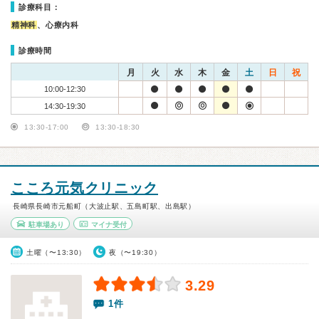
診療科目：
精神科
、心療内科
診療時間
月
火
水
木
金
土
日
祝
10:00-12:30
14:30-19:30
13:30-17:00
13:30-18:30
こころ元気クリニック
長崎県長崎市元船町（大波止駅、五島町駅、出島駅）
駐車場あり
マイナ受付
土曜（〜13:30）
夜（〜19:30）
3.29
1件