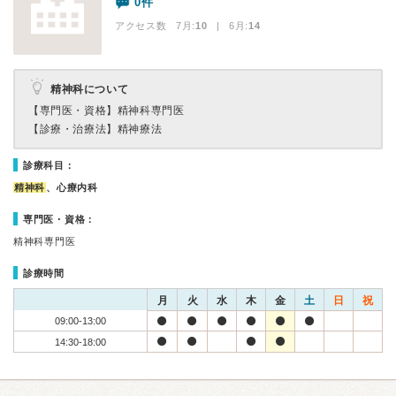
0件
アクセス数 7月:
10
| 6月:
14
精神科について
【専門医・資格】
精神科専門医
【診療・治療法】
精神療法
診療科目：
精神科
、心療内科
専門医・資格：
精神科専門医
診療時間
月
火
水
木
金
土
日
祝
09:00-13:00
14:30-18:00