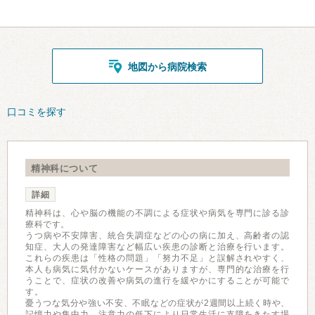
地図から病院検索
口コミを探す
精神科について
詳細
精神科は、心や脳の機能の不調による症状や病気を専門に診る診
療科です。
うつ病や不安障害、統合失調症などの心の病に加え、高齢者の認
知症、大人の発達障害など幅広い疾患の診断と治療を行います。
これらの疾患は「性格の問題」「努力不足」と誤解されやすく、
本人も病気に気付かないケースがありますが、専門的な治療を行
うことで、症状の改善や病気の進行を緩やかにすることが可能で
す。
憂うつな気分や強い不安、不眠などの症状が2週間以上続く時や、
記憶力や集中力、注意力の低下により日常生活に支障をきたす場