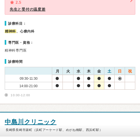
2.5
先生と受付の温度差
診療科目：
精神科
、心療内科
専門医・資格：
精神科専門医
診療時間
月
火
水
木
金
土
日
祝
09:30-11:30
14:00-21:00
10:00-12:00
中島川クリニック
長崎県長崎市築町（浜町アーケード駅、めがね橋駅、西浜町駅）