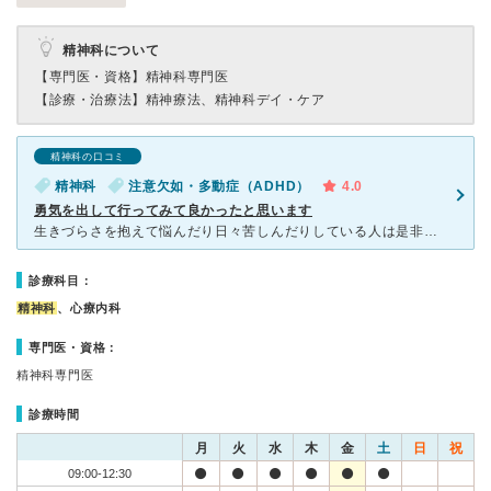
精神科について
【専門医・資格】
精神科専門医
【診療・治療法】
精神療法、精神科デイ・ケア
精神科の口コミ
精神科
注意欠如・多動症（ADHD）
4.0
勇気を出して行ってみて良かったと思います
生きづらさを抱えて悩んだり日々苦しんだりしている人は是非とも一度受診をお勧めします。 投薬内容を読めば知っている人にはわかると思いますが、「周りの人が普通にこなしている事がなぜ私には上手くできな
診療科目：
精神科
、心療内科
専門医・資格：
精神科専門医
診療時間
月
火
水
木
金
土
日
祝
09:00-12:30