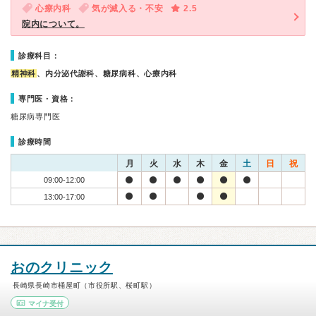
心療内科
気が滅入る・不安
2.5
院内について。
診療科目：
精神科
、内分泌代謝科、糖尿病科、心療内科
専門医・資格：
糖尿病専門医
診療時間
月
火
水
木
金
土
日
祝
09:00-12:00
13:00-17:00
おのクリニック
長崎県長崎市桶屋町（市役所駅、桜町駅）
マイナ受付