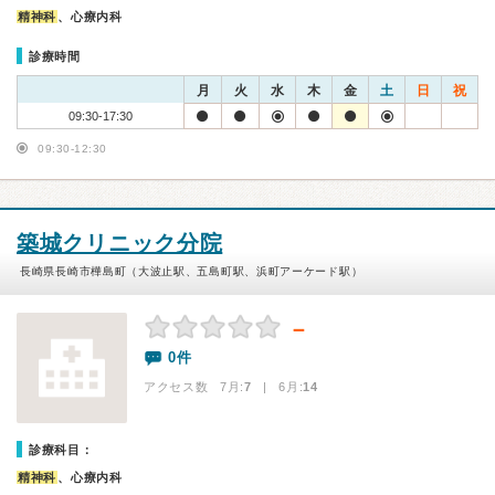
精神科
、心療内科
診療時間
月
火
水
木
金
土
日
祝
09:30-17:30
09:30-12:30
築城クリニック分院
長崎県長崎市樺島町（大波止駅、五島町駅、浜町アーケード駅）
－
0件
アクセス数 7月:
7
| 6月:
14
診療科目：
精神科
、心療内科