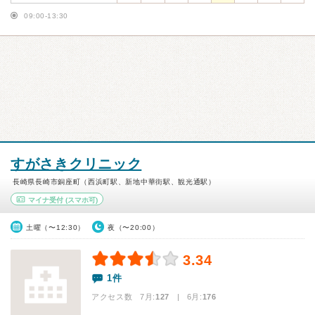
09:00-13:30
すがさきクリニック
長崎県長崎市銅座町（西浜町駅、新地中華街駅、観光通駅）
マイナ受付
(スマホ可)
土曜（〜12:30）
夜（〜20:00）
3.34
1件
アクセス数 7月:
127
| 6月:
176