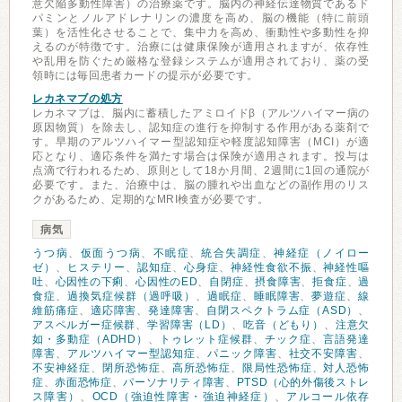
意欠陥多動性障害）の治療薬です。脳内の神経伝達物質であるド
パミンとノルアドレナリンの濃度を高め、脳の機能（特に前頭
葉）を活性化させることで、集中力を高め、衝動性や多動性を抑
えるのが特徴です。治療には健康保険が適用されますが、依存性
や乱用を防ぐため厳格な登録システムが適用されており、薬の受
領時には毎回患者カードの提示が必要です。
レカネマブの処方
レカネマブは、脳内に蓄積したアミロイドβ（アルツハイマー病の
原因物質）を除去し、認知症の進行を抑制する作用がある薬剤で
す。早期のアルツハイマー型認知症や軽度認知障害（MCI）が適
応となり、適応条件を満たす場合は保険が適用されます。投与は
点滴で行われるため、原則として18か月間、2週間に1回の通院が
必要です。また、治療中は、脳の腫れや出血などの副作用のリス
クがあるため、定期的なMRI検査が必要です。
病気
うつ病
、
仮面うつ病
、
不眠症
、
統合失調症
、
神経症（ノイロー
ゼ）
、
ヒステリー
、
認知症
、
心身症
、
神経性食欲不振
、
神経性嘔
吐
、
心因性の下痢
、
心因性のED
、
自閉症
、
摂食障害
、
拒食症
、
過
食症
、
過換気症候群（過呼吸）
、
過眠症
、
睡眠障害
、
夢遊症
、
線
維筋痛症
、
適応障害
、
発達障害
、
自閉スペクトラム症（ASD）
、
アスペルガー症候群
、
学習障害（LD）
、
吃音（どもり）
、
注意欠
如・多動症（ADHD）
、
トゥレット症候群
、
チック症
、
言語発達
障害
、
アルツハイマー型認知症
、
パニック障害
、
社交不安障害
、
不安神経症
、
閉所恐怖症
、
高所恐怖症
、
限局性恐怖症
、
対人恐怖
症
、
赤面恐怖症
、
パーソナリティ障害
、
PTSD（心的外傷後ストレ
ス障害）
、
OCD（強迫性障害・強迫神経症）
、
アルコール依存