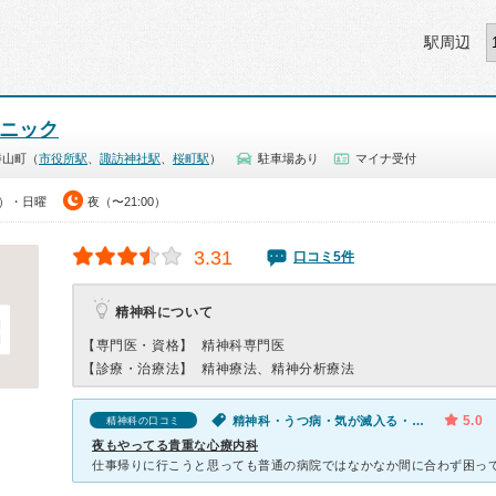
駅周辺
リニック
勝山町（
市役所駅
、
諏訪神社駅
、
桜町駅
）
駐車場あり
マイナ受付
0）・日曜
夜（〜21:00）
3.31
口コミ5件
精神科について
【専門医・資格】
精神科専門医
【診療・治療法】
精神療法、精神分析療法
5.0
精神科・うつ病・気が滅入る・不安
精神科の口コミ
夜もやってる貴重な心療内科