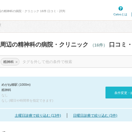
辺の精神科の病院・クリニック 16件 口コミ・評判
Calooとは
駅
駅周辺の精神科の病院・クリニック
口コミ・
（16件）
×
精神科
めがね橋駅 (1000m)
精神科
条件変更・
なし
なし (曜日や時間帯を指定できます)
土曜日診療で絞り込む (13件)
日曜日診療で絞り込む (3件)