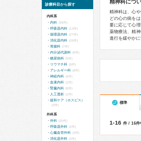
精神科につ
診療科目から探す
精神科は、心や
内科系
どの心の病をは
内科
(59件)
要に応じて心理
呼吸器内科
(13件)
薬物療法、精神
循環器内科
(27件)
進行を緩やかに
消化器内科
(26件)
胃腸科
(7件)
内分泌代謝科
(6件)
糖尿病科
(5件)
リウマチ科
(6件)
アレルギー科
(8件)
神経内科
(4件)
血液内科
(1件)
腎臓内科
(6件)
人工透析
(1件)
緩和ケア（ホスピス）
標準
(3件)
外科系
外科
(20件)
1-16
件 / 16
呼吸器外科
(2件)
心臓血管外科
(3件)
消化器外科
(3件)