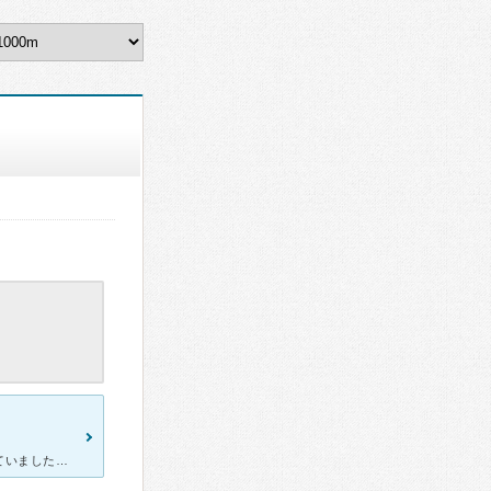
仕事帰りに行こうと思っても普通の病院ではなかなか間に合わず困っていました。 こちらは夜9時までやっているので助かりました。 先生は随分とお世話になりました。 こちらが何を話して良いのか考えが