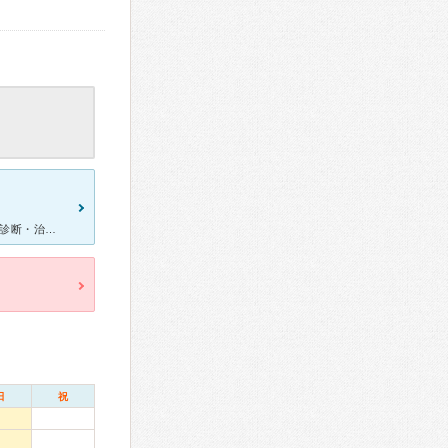
[症状・来院理由] 統合失調症の中でも珍しい症状。思考伝播。 [医師の診断・治療法] 注射薬の投与。30年前の精神病薬では完治は無理だと告知される。精神科医は患者の心情を考慮してはっきりと言わな
日
祝