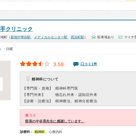
手クリニック
新地町（
新地中華街駅
、
メディカルセンター駅
、
西浜町駅
）
駐車場あり
マイナ
0）・日曜
3.58
口コミ1件
精神科について
【専門医・資格】
精神科専門医
【専門外来】
物忘れ外来・認知症外来
【診療・治療法】
精神療法、精神分析療法
5.0
院長の中谷晃先生に感謝しています。
診療科：
精神科
、心療内科