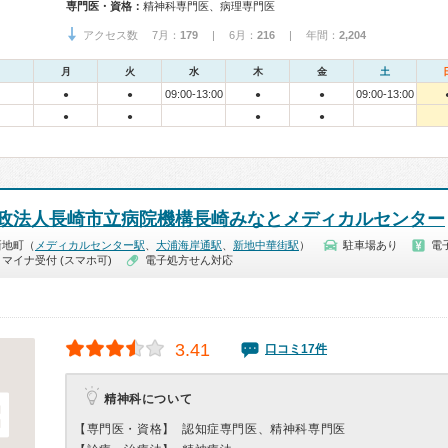
専門医・資格：
精神科専門医、病理専門医
アクセス数 7月：
179
| 6月：
216
| 年間：
2,204
月
火
水
木
金
土
09:00-13:00
09:00-13:00
●
●
●
●
●
●
●
●
政法人長崎市立病院機構長崎みなとメディカルセンター
新地町（
メディカルセンター駅
、
大浦海岸通駅
、
新地中華街駅
）
駐車場あり
電
マイナ受付 (スマホ可)
電子処方せん対応
3.41
口コミ17件
精神科について
【専門医・資格】
認知症専門医、精神科専門医