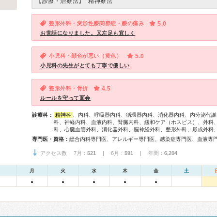
【診療・治療法】
精神療法
整形外科・変形性膝関節症・膝の痛み
5.0
お世話になりました。又左足も宜しく
小児科・顔色が悪い（黄色）
5.0
小児科の先生がとても丁寧で優しい
整形外科・骨折
4.5
ルールを守って面会
診療科：
精神科
、内科、呼吸器内科、循環器内科、消化器内科、内分泌代謝
科、神経内科、血液内科、腎臓内科、緩和ケア（ホスピス）、外科
科、心臓血管外科、消化器外科、脳神経外科、整形外科、形成外科
専門医・資格：
アクセス数 7月：
521
| 6月：
591
| 年間：
6,204
月
火
水
木
金
土
●
●
●
●
●