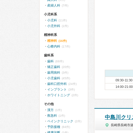
産婦人科
(7件)
小児科系
小児科
(11件)
小児外科
(1件)
精神科系
精神科
(16件)
心療内科
(17件)
歯科系
歯科
(68件)
矯正歯科
(20件)
歯周病科
(3件)
小児歯科
(45件)
09:30-11:30
歯科口腔外科
(24件)
14:00-21:00
インプラント
(3件)
ホワイトニング
(2件)
その他
漢方
(1件)
救急科
(1件)
中島川クリ
ペインクリニック
(2件)
長崎県長崎市
予防接種
(84件)
健康診断
(1件)