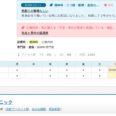
4.5
精神科・うつ病・動悸・息切れ・寝つきが悪い・不眠・気が滅入る・不安
精神科の口コミ
気配りが素晴らしい
心療内科・気が滅入る・不安・気分が異常に高揚している・物忘れがひどい・過眠
先生と受付の温度差
診療科：
精神科
、心療内科
専門医・資格：
精神科専門医
アクセス数 7月：
442
| 6月：
568
| 年間：
6,044
月
火
水
木
金
土
10:00
●
●
●
●
●
●
●
●
●
●
ニック
築町（
浜町アーケード駅
、
めがね橋駅
、
西浜町駅
）