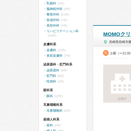
乳腺科
(3件)
脳神経外科
(5件)
整形外科
(21件)
形成外科
(7件)
美容外科
(7件)
リハビリテーション科
MOMOク
(34件)
長崎県長崎市
皮膚科系
皮膚科
(12件)
土曜（〜21:0
美容皮膚科
(7件)
泌尿器科・肛門科系
泌尿器科
(6件)
肛門科
(8件)
性病科
(2件)
眼科系
眼科
(15件)
診療所
耳鼻咽喉科系
耳鼻咽喉科
(8件)
産婦人科系
産科
(2件)
婦人科
(5件)