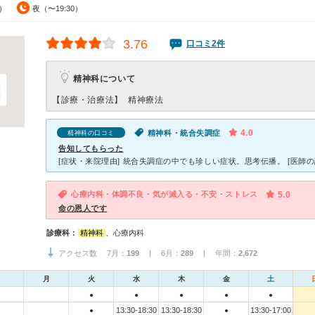
0）
夜（〜19:30）
3.76
口コミ2件
精神科について
【診療・治療法】
精神療法
4.0
精神科・統合失調症
精神科の口コミ
告知してもらった
心療内科・体調不良・気が滅入る・不安・ストレス
5.0
命の恩人です
診療科：
精神科
、心療内科
アクセス数 7月：
199
| 6月：
289
| 年間：
2,672
月
火
水
木
金
土
●
●
●
●
●
13:30-18:30
13:30-18:30
13:30-17:00
●
●