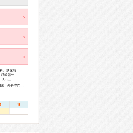
科、糖尿病
、呼吸器外
、リハ…
総合内科専門医、アレルギー専門医、感染症専門医、血液専門医、外科専門医、糖尿病専門医、呼吸器専門医、呼吸器外科専門医、気管支鏡専門医、循環器専門医、心臓血管外科専門医、不整脈専門医、消化器病専門医、消化器外科専門医、肝臓専門医、消化器内視鏡専門医、泌尿器科専門医、腎臓専門医、透析専門医、神経内科専門医、脳神経外科専門医、てんかん専門医、整形外科専門医、形成外科専門医、熱傷専門医、皮膚科専門医、眼科専門医、耳鼻咽喉科専門医、産婦人科専門医、婦人科腫瘍専門医、乳腺専門医、女性ヘルスケア専門医、周産期(新生児)専門医、小児科専門医、認知症専門医、精神科専門医、麻酔科専門医、細胞診専門医、超音波専門医、病理専門医、放射線科専門医、がん薬物療法専門医、がん治療認定医
日
祝