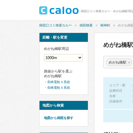
病院口コミ検索カルー - めがね橋駅周
病院口コミ検索カルー
病院検索
精神科
めがね橋
距離・駅を変更
めがね橋
めがね橋駅周辺
×
めがね橋駅
路線から駅を選ぶ
めがね橋駅
長崎電軌４系統
エリア・駅
長崎電軌５系統
診療科目
名称
詳細条件
地図から検索
地図から病院を探す