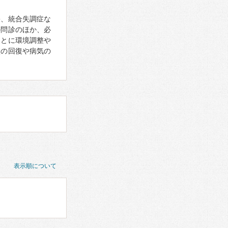
害、統合失調症な
の問診のほか、必
もとに環境調整や
状の回復や病気の
表示順について