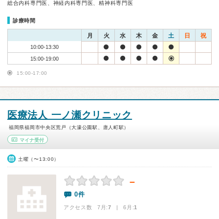
総合内科専門医、神経内科専門医、精神科専門医
診療時間
月
火
水
木
金
土
日
祝
10:00-13:30
15:00-19:00
15:00-17:00
医療法人 一ノ瀬クリニック
福岡県福岡市中央区荒戸（大濠公園駅、唐人町駅）
マイナ受付
土曜（〜13:00）
－
0件
アクセス数 7月:
7
| 6月:
1