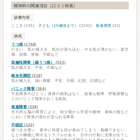
精神科の関連項目（口コミ検索）
診療内容
こころ
(145)、
子ども（15歳頃まで）
(2242)、
発達障害
(32)
病気
うつ病
(1748)
だるい、気が滅入る、気分が落ち込む、やる気が湧かない、疲労
感、頭痛、便秘、不眠など
双極性障害（躁うつ病）
(533)
気が滅入る、不安、不眠など
統合失調症
(218)
気が滅入る、強い興奮、不安、不眠、幻想、幻聴など
パニック障害
(364)
不安障害のひとつ。身体の病気はなく、急激な動悸、呼吸困難な
どのパニック障害がおこる病気。
発達障害
(236)
先天的な脳の障害により、幼少期から学習や精神、身体の面など
において発達の遅れが見られる障害。
不眠症
(322)
寝つきが悪い、夜中に何度も目が覚めてしまう、熟睡できない、
などの睡眠に関するトラブルがあり、日中の行動に支障が出てし