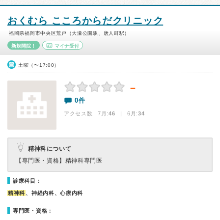
おくむら こころからだクリニック
福岡県福岡市中央区荒戸（大濠公園駅、唐人町駅）
新規開院！
マイナ受付
土曜（〜17:00）
－
0件
アクセス数 7月:
46
| 6月:
34
精神科について
【専門医・資格】
精神科専門医
診療科目：
精神科
、神経内科、心療内科
専門医・資格：