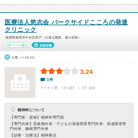
医療法人悠志会 パークサイドこころの発達
クリニック
福岡県福岡市中央区荒戸（大濠公園駅、唐人町駅）
マイナ受付
女医在籍
土曜（〜18:00）
3.24
1件
アクセス数 7月:
107
| 6月:
133
精神科について
【専門医・資格】
精神科専門医
【専門外来】
思春期外来・子どもの発達障害専門外来、発達障害専
門外来、睡眠専門外来
【診療・治療法】
精神療法