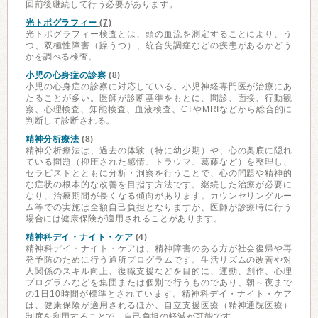
回前後継続して行う必要があります。
光トポグラフィー
(7)
光トポグラフィー検査とは、頭の血流を測定することにより、う
つ、双極性障害（躁うつ）、統合失調症などの疾患があるかどう
かを調べる検査。
小児の心身症の診察
(8)
小児の心身症の診察に対応している。小児神経専門医が治療にあ
たることが多い。医師が診断基準をもとに、問診、面接、行動観
察、心理検査、知能検査、血液検査、CTやMRIなどから総合的に
判断して診断される。
精神分析療法
(8)
精神分析療法は、過去の体験（特に幼少期）や、心の奥底に隠れ
ている問題（抑圧された感情、トラウマ、葛藤など）を整理し、
セラピストとともに分析・洞察を行うことで、心の問題や精神的
な症状の根本的な改善を目指す方法です。継続した治療が必要に
なり、治療期間が長くなる傾向があります。カウンセリングルー
ム等での実施は全額自己負担となりますが、医師が診療時に行う
場合には健康保険が適用されることがあります。
精神科デイ・ナイト・ケア
(4)
精神科デイ・ナイト・ケアは、精神障害のある方が社会復帰や再
発予防のために行う通所プログラムです。生活リズムの改善や対
人関係のスキル向上、復職支援などを目的に、運動、創作、心理
プログラムなどを集団または個別で行うものであり、朝～夜まで
の1日10時間が標準とされています。精神科デイ・ナイト・ケア
は、健康保険が適用されるほか、自立支援医療（精神通院医療）
制度を利用することで、自己負担の軽減が可能です。