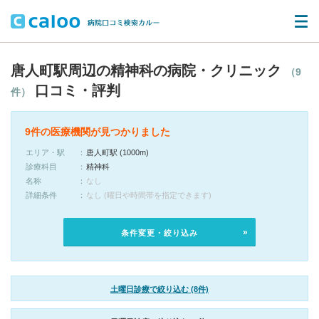
唐人町駅周辺の精神科の病院・クリニック
（9
口コミ・評判
件）
9件の医療機関が見つかりました
エリア・駅
唐人町駅 (1000m)
診療科目
精神科
名称
なし
詳細条件
なし (曜日や時間帯を指定できます)
条件変更・絞り込み
土曜日診療で絞り込む (8件)