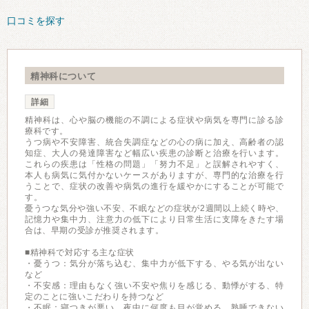
口コミを探す
精神科について
詳細
精神科は、心や脳の機能の不調による症状や病気を専門に診る診
療科です。
うつ病や不安障害、統合失調症などの心の病に加え、高齢者の認
知症、大人の発達障害など幅広い疾患の診断と治療を行います。
これらの疾患は「性格の問題」「努力不足」と誤解されやすく、
本人も病気に気付かないケースがありますが、専門的な治療を行
うことで、症状の改善や病気の進行を緩やかにすることが可能で
す。
憂うつな気分や強い不安、不眠などの症状が2週間以上続く時や、
記憶力や集中力、注意力の低下により日常生活に支障をきたす場
合は、早期の受診が推奨されます。
■精神科で対応する主な症状
・憂うつ：気分が落ち込む、集中力が低下する、やる気が出ない
など
・不安感：理由もなく強い不安や焦りを感じる、動悸がする、特
定のことに強いこだわりを持つなど
・不眠：寝つきが悪い、夜中に何度も目が覚める、熟睡できない