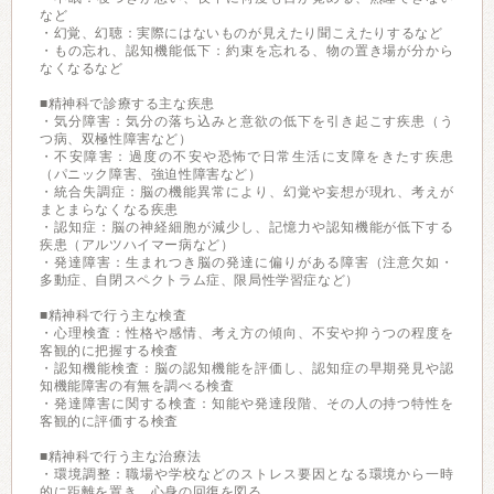
など
・幻覚、幻聴：実際にはないものが見えたり聞こえたりするなど
・もの忘れ、認知機能低下：約束を忘れる、物の置き場が分から
なくなるなど
■精神科で診療する主な疾患
・気分障害：気分の落ち込みと意欲の低下を引き起こす疾患（う
つ病、双極性障害など）
・不安障害：過度の不安や恐怖で日常生活に支障をきたす疾患
（パニック障害、強迫性障害など）
・統合失調症：脳の機能異常により、幻覚や妄想が現れ、考えが
まとまらなくなる疾患
・認知症：脳の神経細胞が減少し、記憶力や認知機能が低下する
疾患（アルツハイマー病など）
・発達障害：生まれつき脳の発達に偏りがある障害（注意欠如・
多動症、自閉スペクトラム症、限局性学習症など）
■精神科で行う主な検査
・心理検査：性格や感情、考え方の傾向、不安や抑うつの程度を
客観的に把握する検査
・認知機能検査：脳の認知機能を評価し、認知症の早期発見や認
知機能障害の有無を調べる検査
・発達障害に関する検査：知能や発達段階、その人の持つ特性を
客観的に評価する検査
■精神科で行う主な治療法
・環境調整：職場や学校などのストレス要因となる環境から一時
的に距離を置き、心身の回復を図る