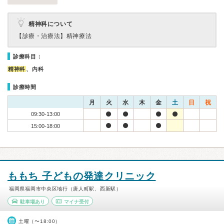
精神科について
【診療・治療法】
精神療法
診療科目：
精神科
、内科
診療時間
月
火
水
木
金
土
日
祝
09:30-13:00
15:00-18:00
ももち 子どもの発達クリニック
福岡県福岡市中央区地行（唐人町駅、西新駅）
駐車場あり
マイナ受付
土曜（〜18:00）