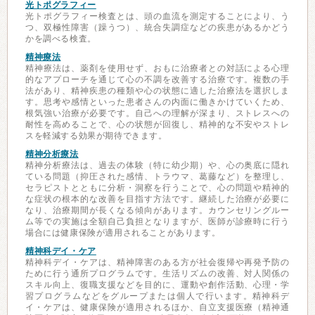
光トポグラフィー
光トポグラフィー検査とは、頭の血流を測定することにより、う
つ、双極性障害（躁うつ）、統合失調症などの疾患があるかどう
かを調べる検査。
精神療法
精神療法は、薬剤を使用せず、おもに治療者との対話による心理
的なアプローチを通じて心の不調を改善する治療です。複数の手
法があり、精神疾患の種類や心の状態に適した治療法を選択しま
す。思考や感情といった患者さんの内面に働きかけていくため、
根気強い治療が必要です。自己への理解が深まり、ストレスへの
耐性を高めることで、心の状態が回復し、精神的な不安やストレ
スを軽減する効果が期待できます。
精神分析療法
精神分析療法は、過去の体験（特に幼少期）や、心の奥底に隠れ
ている問題（抑圧された感情、トラウマ、葛藤など）を整理し、
セラピストとともに分析・洞察を行うことで、心の問題や精神的
な症状の根本的な改善を目指す方法です。継続した治療が必要に
なり、治療期間が長くなる傾向があります。カウンセリングルー
ム等での実施は全額自己負担となりますが、医師が診療時に行う
場合には健康保険が適用されることがあります。
精神科デイ・ケア
精神科デイ・ケアは、精神障害のある方が社会復帰や再発予防の
ために行う通所プログラムです。生活リズムの改善、対人関係の
スキル向上、復職支援などを目的に、運動や創作活動、心理・学
習プログラムなどをグループまたは個人で行います。精神科デ
イ・ケアは、健康保険が適用されるほか、自立支援医療（精神通