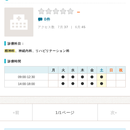
－
0件
アクセス数 7月:
37
| 6月:
45
診療科目：
精神科
、神経内科、リハビリテーション科
診療時間
月
火
水
木
金
土
日
祝
09:00-12:30
14:00-18:00
«前
1/1ページ
次»