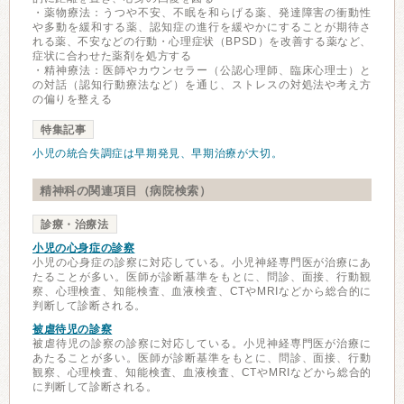
・薬物療法：うつや不安、不眠を和らげる薬、発達障害の衝動性
や多動を緩和する薬、認知症の進行を緩やかにすることが期待さ
れる薬、不安などの行動・心理症状（BPSD）を改善する薬など、
症状に合わせた薬剤を処方する
・精神療法：医師やカウンセラー（公認心理師、臨床心理士）と
の対話（認知行動療法など）を通じ、ストレスの対処法や考え方
の偏りを整える
特集記事
小児の統合失調症は早期発見、早期治療が大切。
精神科の関連項目（病院検索）
診療・治療法
小児の心身症の診察
小児の心身症の診察に対応している。小児神経専門医が治療にあ
たることが多い。医師が診断基準をもとに、問診、面接、行動観
察、心理検査、知能検査、血液検査、CTやMRIなどから総合的に
判断して診断される。
被虐待児の診察
被虐待児の診察の診察に対応している。小児神経専門医が治療に
あたることが多い。医師が診断基準をもとに、問診、面接、行動
観察、心理検査、知能検査、血液検査、CTやMRIなどから総合的
に判断して診断される。