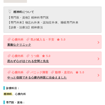
精神科について
【専門医・資格】
精神科専門医
【専門外来】
物忘れ外来・認知症外来、睡眠専門外来
【診療・治療法】
精神療法
心療内科
気が滅入る・不安
5.0
素敵なクリニック
心療内科
うつ病
5.0
思わず心がほぐれる空間と先生
心療内科
パニック障害
動悸・息切れ
5.0
やっと信頼できる心療内科医に出会えました
診療科目：
精神科
、心療内科
専門医・資格：