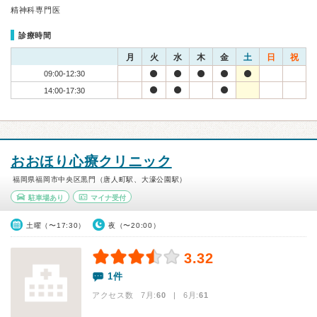
精神科専門医
診療時間
月
火
水
木
金
土
日
祝
09:00-12:30
14:00-17:30
おおほり心療クリニック
福岡県福岡市中央区黒門（唐人町駅、大濠公園駅）
駐車場あり
マイナ受付
土曜（〜17:30）
夜（〜20:00）
3.32
1件
アクセス数 7月:
60
| 6月:
61