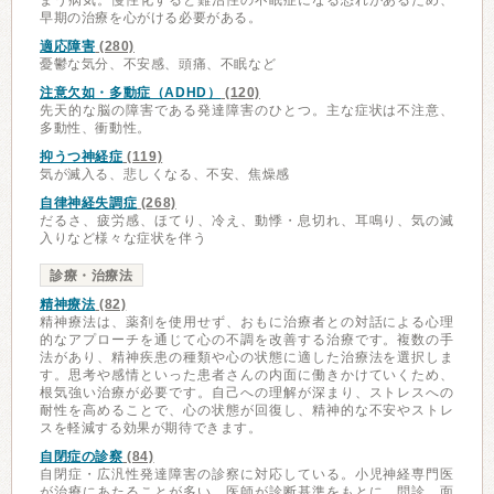
まう病気。慢性化すると難治性の不眠症になる恐れがあるため、
早期の治療を心がける必要がある。
適応障害
(280)
憂鬱な気分、不安感、頭痛、不眠など
注意欠如・多動症（ADHD）
(120)
先天的な脳の障害である発達障害のひとつ。主な症状は不注意、
多動性、衝動性。
抑うつ神経症
(119)
気が滅入る、悲しくなる、不安、焦燥感
自律神経失調症
(268)
だるさ、疲労感、ほてり、冷え、動悸・息切れ、耳鳴り、気の滅
入りなど様々な症状を伴う
診療・治療法
精神療法
(82)
精神療法は、薬剤を使用せず、おもに治療者との対話による心理
的なアプローチを通じて心の不調を改善する治療です。複数の手
法があり、精神疾患の種類や心の状態に適した治療法を選択しま
す。思考や感情といった患者さんの内面に働きかけていくため、
根気強い治療が必要です。自己への理解が深まり、ストレスへの
耐性を高めることで、心の状態が回復し、精神的な不安やストレ
スを軽減する効果が期待できます。
自閉症の診察
(84)
自閉症・広汎性発達障害の診察に対応している。小児神経専門医
が治療にあたることが多い。医師が診断基準をもとに、問診、面