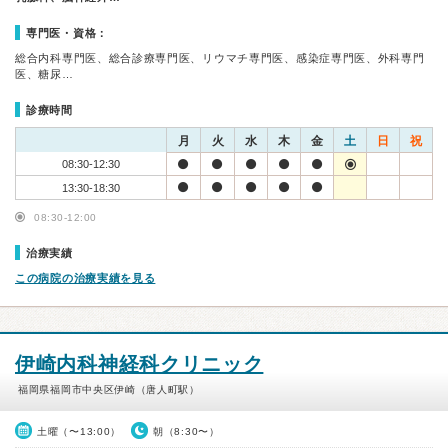
専門医・資格：
総合内科専門医、総合診療専門医、リウマチ専門医、感染症専門医、外科専門
医、糖尿…
診療時間
月
火
水
木
金
土
日
祝
08:30-12:30
13:30-18:30
08:30-12:00
治療実績
この病院の治療実績を見る
伊崎内科神経科クリニック
福岡県福岡市中央区伊崎（唐人町駅）
土曜（〜13:00）
朝（8:30〜）