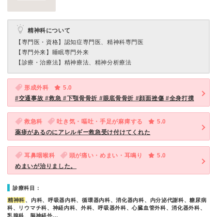
精神科について
【専門医・資格】
認知症専門医、精神科専門医
【専門外来】
睡眠専門外来
【診療・治療法】
精神療法、精神分析療法
形成外科
5.0
#交通事故 #救急 #下顎骨骨折 #眼底骨骨折 #顔面挫傷 #全身打撲
救急科
吐き気・嘔吐・手足が麻痺する
5.0
薬疹があるのにアレルギー救急受け付けてくれた
耳鼻咽喉科
頭が痛い・めまい・耳鳴り
5.0
めまいが治りました。
診療科目：
精神科
、内科、呼吸器内科、循環器内科、消化器内科、内分泌代謝科、糖尿病
科、リウマチ科、神経内科、外科、呼吸器外科、心臓血管外科、消化器外科、
乳腺科、脳神経外…