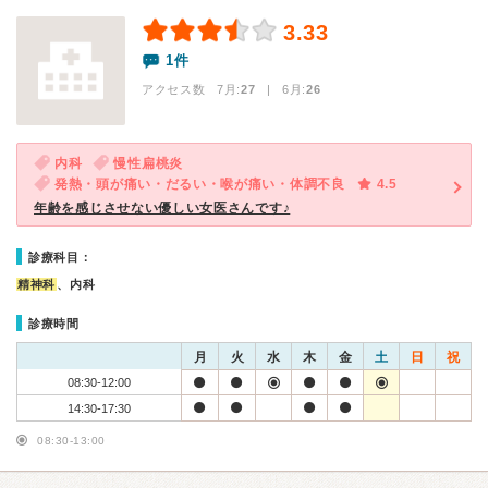
3.33
1件
アクセス数 7月:
27
| 6月:
26
内科
慢性扁桃炎
発熱・頭が痛い・だるい・喉が痛い・体調不良
4.5
年齢を感じさせない優しい女医さんです♪
診療科目：
精神科
、内科
診療時間
月
火
水
木
金
土
日
祝
08:30-12:00
14:30-17:30
08:30-13:00