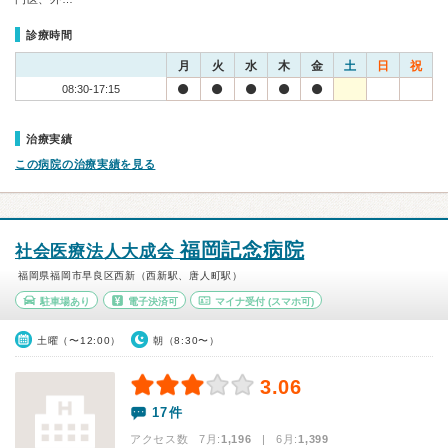
診療時間
月
火
水
木
金
土
日
祝
08:30-17:15
治療実績
この病院の治療実績を見る
福岡記念病院
社会医療法人大成会
福岡県福岡市早良区西新（西新駅、唐人町駅）
駐車場あり
電子決済可
マイナ受付
(スマホ可)
土曜（〜12:00）
朝（8:30〜）
3.06
17件
アクセス数 7月:
1,196
| 6月:
1,399