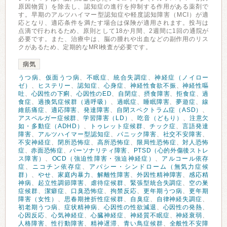
原因物質）を除去し、認知症の進行を抑制する作用がある薬剤で
す。早期のアルツハイマー型認知症や軽度認知障害（MCI）が適
応となり、適応条件を満たす場合は保険が適用されます。投与は
点滴で行われるため、原則として18か月間、2週間に1回の通院が
必要です。また、治療中は、脳の腫れや出血などの副作用のリス
クがあるため、定期的なMRI検査が必要です。
病気
うつ病
、
仮面うつ病
、
不眠症
、
統合失調症
、
神経症（ノイロー
ゼ）
、
ヒステリー
、
認知症
、
心身症
、
神経性食欲不振
、
神経性嘔
吐
、
心因性の下痢
、
心因性のED
、
自閉症
、
摂食障害
、
拒食症
、
過
食症
、
過換気症候群（過呼吸）
、
過眠症
、
睡眠障害
、
夢遊症
、
線
維筋痛症
、
適応障害
、
発達障害
、
自閉スペクトラム症（ASD）
、
アスペルガー症候群
、
学習障害（LD）
、
吃音（どもり）
、
注意欠
如・多動症（ADHD）
、
トゥレット症候群
、
チック症
、
言語発達
障害
、
アルツハイマー型認知症
、
パニック障害
、
社交不安障害
、
不安神経症
、
閉所恐怖症
、
高所恐怖症
、
限局性恐怖症
、
対人恐怖
症
、
赤面恐怖症
、
パーソナリティ障害
、
PTSD（心的外傷後ストレ
ス障害）
、
OCD（強迫性障害・強迫神経症）
、
アルコール依存
症
、
ニコチン依存症
、
アパシー・シンドローム（無気力症候
群）
、
やせ
、
家庭内暴力
、
解離性障害
、
外因性精神障害
、
感応精
神病
、
起立性調節障害
、
虐待症候群
、
緊張型統合失調症
、
空の巣
症候群
、
潔癖症
、
口臭恐怖症
、
拘禁反応
、
更年期うつ病
、
更年期
障害（女性）
、
思春期挫折性症候群
、
自臭症
、
自律神経失調症
、
初老期うつ病
、
症状精神病
、
心因性の性欲減退
、
心因性の発熱
、
心因反応
、
心気神経症
、
心臓神経症
、
神経質不眠症
、
神経衰弱
、
人格障害
、
性行動障害
、
精神遅滞
、
青い鳥症候群
、
全般性不安障