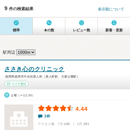
9
件の検索結果
表示順について
標準
★の数
レビュー数
新着・更新
駅周辺
ささき心のクリニック
福岡県福岡市中央区唐人町（唐人町駅、大濠公園駅）
マイナ受付
土曜（〜12:30）
4.44
3件
アクセス数 7月:
245
| 6月:
291