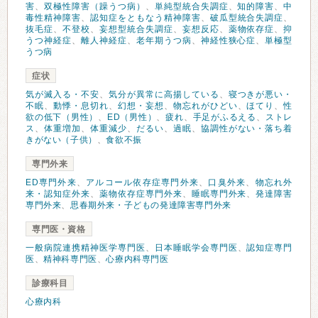
害
、
双極性障害（躁うつ病）
、
単純型統合失調症
、
知的障害
、
中
毒性精神障害
、
認知症をともなう精神障害
、
破瓜型統合失調症
、
抜毛症
、
不登校
、
妄想型統合失調症
、
妄想反応
、
薬物依存症
、
抑
うつ神経症
、
離人神経症
、
老年期うつ病
、
神経性狭心症
、
単極型
うつ病
症状
気が滅入る・不安
、
気分が異常に高揚している
、
寝つきが悪い・
不眠
、
動悸・息切れ
、
幻想・妄想
、
物忘れがひどい
、
ほてり
、
性
欲の低下（男性）
、
ED（男性）
、
疲れ
、
手足がふるえる
、
ストレ
ス
、
体重増加
、
体重減少
、
だるい
、
過眠
、
協調性がない・落ち着
きがない（子供）
、
食欲不振
専門外来
ED専門外来
、
アルコール依存症専門外来
、
口臭外来
、
物忘れ外
来・認知症外来
、
薬物依存症専門外来
、
睡眠専門外来
、
発達障害
専門外来
、
思春期外来・子どもの発達障害専門外来
専門医・資格
一般病院連携精神医学専門医
、
日本睡眠学会専門医
、
認知症専門
医
、
精神科専門医
、
心療内科専門医
診療科目
心療内科