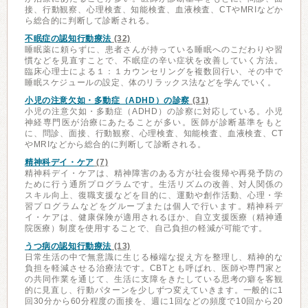
接、行動観察、心理検査、知能検査、血液検査、CTやMRIなどか
ら総合的に判断して診断される。
不眠症の認知行動療法
(32)
睡眠薬に頼らずに、患者さんが持っている睡眠へのこだわりや習
慣などを見直すことで、不眠症の辛い症状を改善していく方法。
臨床心理士による１：１カウンセリングを複数回行い、その中で
睡眠スケジュールの設定、体のリラックス法などを学んでいく。
小児の注意欠如・多動症（ADHD）の診察
(31)
小児の注意欠如・多動症（ADHD）の診察に対応している。小児
神経専門医が治療にあたることが多い。医師が診断基準をもと
に、問診、面接、行動観察、心理検査、知能検査、血液検査、CT
やMRIなどから総合的に判断して診断される。
精神科デイ・ケア
(7)
精神科デイ・ケアは、精神障害のある方が社会復帰や再発予防の
ために行う通所プログラムです。生活リズムの改善、対人関係の
スキル向上、復職支援などを目的に、運動や創作活動、心理・学
習プログラムなどをグループまたは個人で行います。精神科デ
イ・ケアは、健康保険が適用されるほか、自立支援医療（精神通
院医療）制度を使用することで、自己負担の軽減が可能です。
うつ病の認知行動療法
(13)
日常生活の中で無意識に生じる極端な捉え方を整理し、精神的な
負担を軽減させる治療法です。CBTとも呼ばれ、医師や専門家と
の共同作業を通じて、生活に支障をきたしている思考の癖を客観
的に見直し、行動パターンを少しずつ変えていきます。一般的に1
回30分から60分程度の面接を、週に1回などの頻度で10回から20