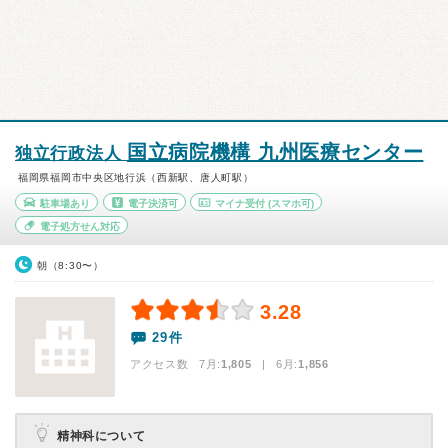
国立病院機構 九州医療センター
独立行政法人
福岡県福岡市中央区地行浜（西新駅、唐人町駅）
駐車場あり
電子決済可
マイナ受付
(スマホ可)
電子処方せん対応
朝（8:30〜）
3.28
29件
アクセス数 7月:
1,805
| 6月:
1,856
精神科について