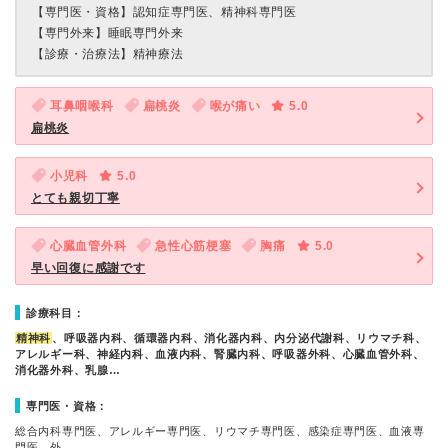
【専門医・資格】
認知症専門医、精神科専門医
【専門外来】
睡眠専門外来
【診療・治療法】
精神療法
耳鼻咽喉科
扁桃炎
喉が痛い
5.0
扁桃炎
小児科
5.0
とても親切丁寧
心臓血管外科
急性心筋梗塞
胸痛
5.0
早い回復に感謝です
診療科目：
精神科
、呼吸器内科、循環器内科、消化器内科、内分泌代謝科、リウマチ科、
アレルギー科、神経内科、血液内科、腎臓内科、呼吸器外科、心臓血管外科、
消化器外科、乳腺…
専門医・資格：
総合内科専門医、アレルギー専門医、リウマチ専門医、感染症専門医、血液専
門医、外…