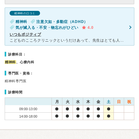
精神科の口コミ
精神科
注意欠如・多動症（ADHD）
気が滅入る・不安・物忘れがひどい
4.0
いつもポジティブ
こどものこころクリニックというだけあって、先生はとても人間力がある方です。いつもにこにこして、どんなネガティブな相談も、最後にはポジティブな方向へ切り返してくれます。そのため、診療なのですが、毎回カウ
診療科目：
精神科
、心療内科
専門医・資格：
精神科専門医
診療時間
月
火
水
木
金
土
日
祝
09:00-13:00
14:00-18:00