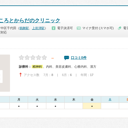
ころとからだのクリニック
市中区千代田（
鶴舞駅
、
上前津駅
）
電子決済可
マイナ受付 (スマホ可)
電
療対応
－
口コミ0件
診療科：
精神科
、内科、美容皮膚科、心療内科、漢方
アクセス数 7月：
8
| 6月：
6
| 年間：
17
月
火
水
木
金
土
●
●
●
●