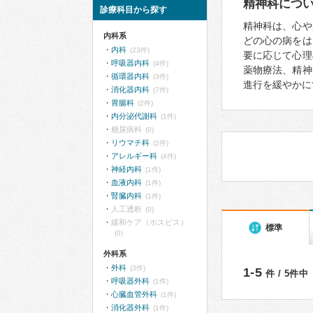
精神科につ
診療科目から探す
精神科は、心や
内科系
どの心の病をは
内科
(23件)
要に応じて心理
呼吸器内科
(4件)
薬物療法、精神
循環器内科
(3件)
進行を緩やかに
消化器内科
(7件)
胃腸科
(2件)
内分泌代謝科
(1件)
糖尿病科
(0)
リウマチ科
(2件)
アレルギー科
(4件)
神経内科
(1件)
血液内科
(1件)
腎臓内科
(1件)
人工透析
(0)
緩和ケア（ホスピス）
標準
(0)
外科系
外科
(3件)
1-5
件 / 5件中
呼吸器外科
(1件)
心臓血管外科
(1件)
消化器外科
(1件)