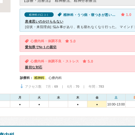
【診療・治療法】
精神療法、精神分析療法
1.0
精神科・うつ病・寝つきが悪い・不眠・気が滅入る・不安
精神科の口コミ
患者思いのかけらもない
心療内科・体調不良
5.0
愛知県で№１の親切
心療内科・体調不良・ストレス
5.0
親切な対応
診療科：
精神科
、心療内科
アクセス数 7月：
69
| 6月：
70
| 年間：
783
月
火
水
木
金
土
10:00-13:00
●
●
●
●