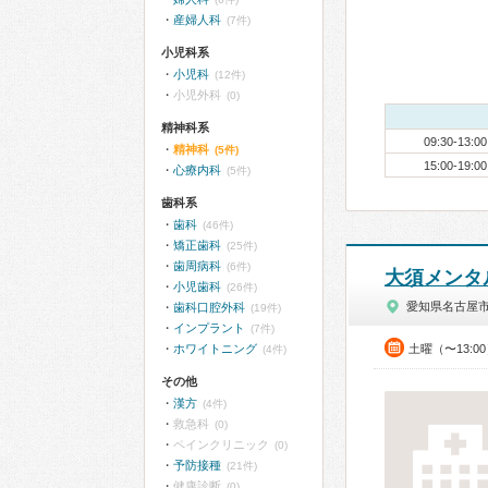
産婦人科
(7件)
小児科系
小児科
(12件)
小児外科
(0)
精神科系
09:30-13:00
精神科
(5件)
15:00-19:00
心療内科
(5件)
歯科系
歯科
(46件)
矯正歯科
(25件)
歯周病科
(6件)
大須メンタ
小児歯科
(26件)
愛知県名古屋
歯科口腔外科
(19件)
インプラント
(7件)
ホワイトニング
土曜（〜13:0
(4件)
その他
漢方
(4件)
救急科
(0)
ペインクリニック
(0)
予防接種
(21件)
健康診断
(0)