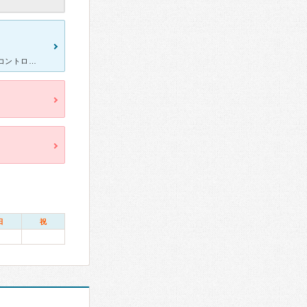
[症状・来院理由] 悩み事があり、夜も寝れなくなり行った。 マインドコントロールされていたようで精神が混乱しており助けを求めて診察を希望した。 [医師の診断・治療法] アドバイスやどうしたらよ
日
祝