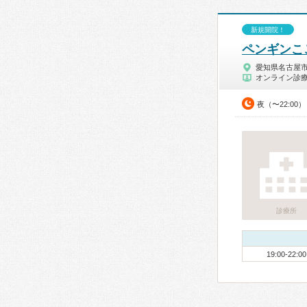
新規開院！
ペンギンこ
愛知県名古屋
オンライン診
夜（〜22:00）
診療所
19:00-22:00