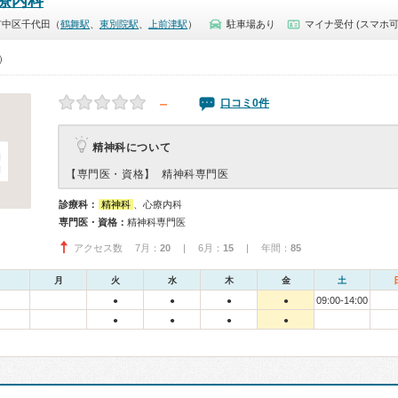
療内科
市中区千代田（
鶴舞駅
、
東別院駅
、
上前津駅
）
駐車場あり
マイナ受付 (スマホ可
0）
－
口コミ0件
精神科について
【専門医・資格】
精神科専門医
診療科：
精神科
、心療内科
専門医・資格：
精神科専門医
アクセス数 7月：
20
| 6月：
15
| 年間：
85
月
火
水
木
金
土
09:00-14:00
●
●
●
●
●
●
●
●