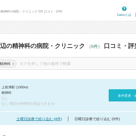
の精神科の病院・クリニック 5件 口コミ・評判
Calooとは
周辺の精神科の病院・クリニック
口コミ・評
（5件）
×
精神科
上前津駅 (1000m)
精神科
条件変更・
なし
なし (曜日や時間帯を指定できます)
土曜日診療で絞り込む (4件)
日曜日診療で絞り込む (0件)