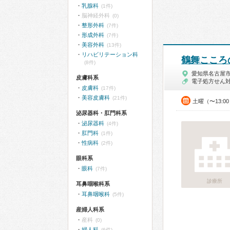
乳腺科
(1件)
脳神経外科
(0)
整形外科
(7件)
形成外科
(7件)
美容外科
(13件)
リハビリテーション科
鶴舞こころ
(8件)
愛知県名古屋
皮膚科系
電子処方せん
皮膚科
(17件)
美容皮膚科
(21件)
土曜（〜13:0
泌尿器科・肛門科系
泌尿器科
(4件)
肛門科
(1件)
性病科
(2件)
眼科系
眼科
(7件)
診療所
耳鼻咽喉科系
耳鼻咽喉科
(5件)
産婦人科系
産科
(0)
婦人科
(6件)