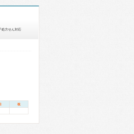
子処方せん対応
日
祝