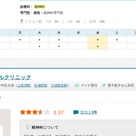
診療科：
精神科
専門医・資格：
精神科専門医
アクセス数 7月：
94
| 6月：
45
| 年間：
766
月
火
水
木
金
土
●
●
●
●
●
●
●
●
ルクリニック
市中区大須（
上前津駅
、
矢場町駅
、
大須観音駅
）
マイナ受付
電子処方せん対応
0）
3.37
口コミ3件
精神科について