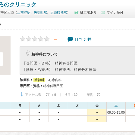
ろのクリニック
市中区大須（
上前津駅
、
矢場町駅
、
大須観音駅
）
駐車場あり
マイナ受付
0）
－
口コミ0件
精神科について
【専門医・資格】
精神科専門医
【診療・治療法】
精神療法、精神分析療法
診療科：
精神科
、心療内科
専門医・資格：
精神科専門医
アクセス数 7月：
9
| 6月：
10
| 年間：
70
月
火
水
木
金
土
09:30-13:00
●
●
●
●
●
●
●
●