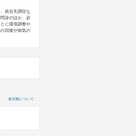
害、統合失調症な
の問診のほか、必
もとに環境調整や
状の回復や病気の
表示順について