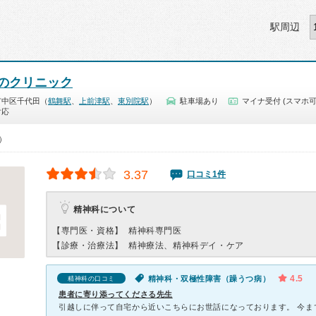
駅周辺
のクリニック
市中区千代田（
鶴舞駅
、
上前津駅
、
東別院駅
）
駐車場あり
マイナ受付 (スマホ可
対応
0）
3.37
口コミ1件
精神科について
【専門医・資格】
精神科専門医
【診療・治療法】
精神療法、精神科デイ・ケア
4.5
精神科・双極性障害（躁うつ病）
精神科の口コミ
患者に寄り添ってくださる先生