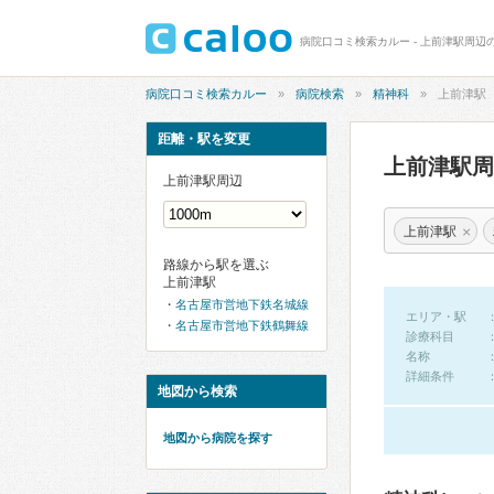
病院口コミ検索カルー - 上前津駅周辺
病院口コミ検索カルー
病院検索
精神科
上前津駅
距離・駅を変更
上前津駅
上前津駅周辺
×
上前津駅
路線から駅を選ぶ
上前津駅
名古屋市営地下鉄名城線
エリア・駅
名古屋市営地下鉄鶴舞線
診療科目
名称
詳細条件
地図から検索
地図から病院を探す