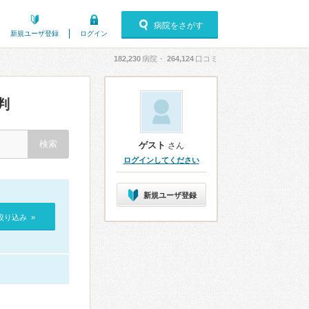
病院をさがす
新規ユーザ登録
ログイン
182,230
病院・
264,124
口コミ
判
ゲスト
さん
ログインしてください
新規ユーザ登録
絞り込み »