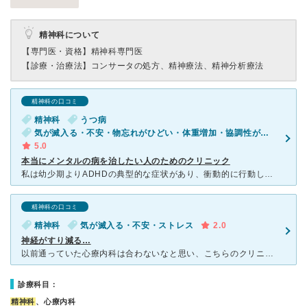
精神科について
【専門医・資格】
精神科専門医
【診療・治療法】
コンサータの処方、精神療法、精神分析療法
精神科の口コミ
精神科
うつ病
気が滅入る・不安・物忘れがひどい・体重増加・協調性がない・落ち着きがない（子供）
5.0
本当にメンタルの病を治したい人のためのクリニック
私は幼少期よりADHDの典型的な症状があり、衝動的に行動してしまうため、学生時代より周りとのコミュニケーションが上手く取れず、繰り返し衝突を引き起こしてきました。 今回、メンタルを病み本当に治したい
精神科の口コミ
精神科
気が滅入る・不安・ストレス
2.0
神経がすり減る…
以前通っていた心療内科は合わないなと思い、こちらのクリニックを受診しました。 受付の対応の方が気さくな方で、初めての場所でも安心しました。 初診ということで緊張しました。 まだコロナも流行ってい
診療科目：
精神科
、心療内科