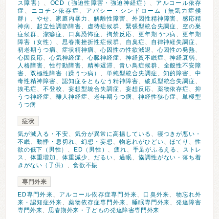
ス障害）
、
OCD（強迫性障害・強迫神経症）
、
アルコール依存
症
、
ニコチン依存症
、
アパシー・シンドローム（無気力症候
群）
、
やせ
、
家庭内暴力
、
解離性障害
、
外因性精神障害
、
感応精
神病
、
起立性調節障害
、
虐待症候群
、
緊張型統合失調症
、
空の巣
症候群
、
潔癖症
、
口臭恐怖症
、
拘禁反応
、
更年期うつ病
、
更年期
障害（女性）
、
思春期挫折性症候群
、
自臭症
、
自律神経失調症
、
初老期うつ病
、
症状精神病
、
心因性の性欲減退
、
心因性の発熱
、
心因反応
、
心気神経症
、
心臓神経症
、
神経質不眠症
、
神経衰弱
、
人格障害
、
性行動障害
、
精神遅滞
、
青い鳥症候群
、
全般性不安障
害
、
双極性障害（躁うつ病）
、
単純型統合失調症
、
知的障害
、
中
毒性精神障害
、
認知症をともなう精神障害
、
破瓜型統合失調症
、
抜毛症
、
不登校
、
妄想型統合失調症
、
妄想反応
、
薬物依存症
、
抑
うつ神経症
、
離人神経症
、
老年期うつ病
、
神経性狭心症
、
単極型
うつ病
症状
気が滅入る・不安
、
気分が異常に高揚している
、
寝つきが悪い・
不眠
、
動悸・息切れ
、
幻想・妄想
、
物忘れがひどい
、
ほてり
、
性
欲の低下（男性）
、
ED（男性）
、
疲れ
、
手足がふるえる
、
ストレ
ス
、
体重増加
、
体重減少
、
だるい
、
過眠
、
協調性がない・落ち着
きがない（子供）
、
食欲不振
専門外来
ED専門外来
、
アルコール依存症専門外来
、
口臭外来
、
物忘れ外
来・認知症外来
、
薬物依存症専門外来
、
睡眠専門外来
、
発達障害
専門外来
、
思春期外来・子どもの発達障害専門外来