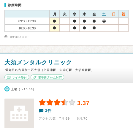
診療時間
月
火
水
木
金
土
日
祝
09:30-12:30
16:00-18:30
09:30-13:00
大須メンタルクリニック
愛知県名古屋市中区大須（上前津駅、矢場町駅、大須観音駅）
マイナ受付
電子処方せん対応
土曜（〜13:00）
3.37
3件
アクセス数 7月:
69
| 6月:
70