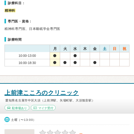
診療科目：
精神科
専門医・資格：
精神科専門医、日本睡眠学会専門医
診療時間
月
火
水
木
金
土
日
祝
10:00-13:00
16:00-18:30
上前津こころのクリニック
愛知県名古屋市中区大須（上前津駅、矢場町駅、大須観音駅）
駐車場あり
マイナ受付
土曜（〜13:00）
－