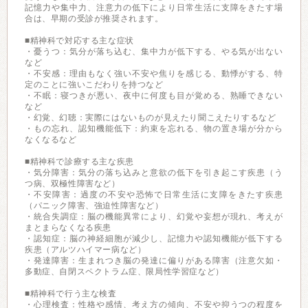
記憶力や集中力、注意力の低下により日常生活に支障をきたす場
合は、早期の受診が推奨されます。
■精神科で対応する主な症状
・憂うつ：気分が落ち込む、集中力が低下する、やる気が出ない
など
・不安感：理由もなく強い不安や焦りを感じる、動悸がする、特
定のことに強いこだわりを持つなど
・不眠：寝つきが悪い、夜中に何度も目が覚める、熟睡できない
など
・幻覚、幻聴：実際にはないものが見えたり聞こえたりするなど
・もの忘れ、認知機能低下：約束を忘れる、物の置き場が分から
なくなるなど
■精神科で診療する主な疾患
・気分障害：気分の落ち込みと意欲の低下を引き起こす疾患（う
つ病、双極性障害など）
・不安障害：過度の不安や恐怖で日常生活に支障をきたす疾患
（パニック障害、強迫性障害など）
・統合失調症：脳の機能異常により、幻覚や妄想が現れ、考えが
まとまらなくなる疾患
・認知症：脳の神経細胞が減少し、記憶力や認知機能が低下する
疾患（アルツハイマー病など）
・発達障害：生まれつき脳の発達に偏りがある障害（注意欠如・
多動症、自閉スペクトラム症、限局性学習症など）
■精神科で行う主な検査
・心理検査：性格や感情、考え方の傾向、不安や抑うつの程度を