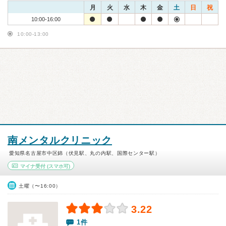
月
火
水
木
金
土
日
祝
10:00-16:00
10:00-13:00
南メンタルクリニック
愛知県名古屋市中区錦（伏見駅、丸の内駅、国際センター駅）
マイナ受付
(スマホ可)
土曜（〜16:00）
3.22
1件