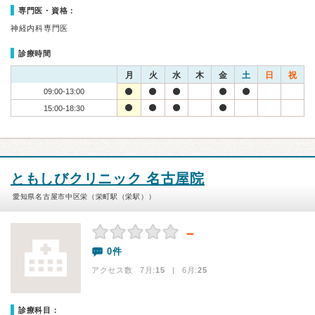
専門医・資格：
神経内科専門医
診療時間
月
火
水
木
金
土
日
祝
09:00-13:00
15:00-18:30
ともしびクリニック 名古屋院
愛知県名古屋市中区栄（栄町駅（栄駅））
－
0件
アクセス数 7月:
15
| 6月:
25
診療科目：