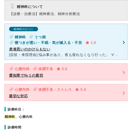
精神科について
【診療・治療法】
精神療法、精神分析療法
精神科の口コミ
精神科
うつ病
寝つきが悪い・不眠・気が滅入る・不安
1.0
患者思いのかけらもない
[症状・来院理由] 悩み事があり、夜も寝れなくなり行った。 マインドコントロールされていたようで精神が混乱しており助けを求めて診察を希望した。 [医師の診断・治療法] アドバイスやどうしたらよ
心療内科
体調不良
5.0
愛知県で№１の親切
心療内科
体調不良・ストレス
5.0
親切な対応
診療科目：
精神科
、心療内科
診療時間