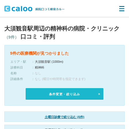
大須観音駅周辺の精神科の病院・クリニック
口コミ・評判
（9件）
9件の医療機関が見つかりました
エリア・駅
大須観音駅 (1000m)
診療科目
精神科
名称
なし
詳細条件
なし (曜日や時間帯を指定できます)
条件変更・絞り込み
土曜日診療で絞り込む (6件)