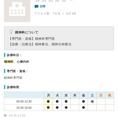
0件
アクセス数 7月:
9
| 6月:
10
精神科について
【専門医・資格】
精神科専門医
【診療・治療法】
精神療法、精神分析療法
診療科目：
精神科
、心療内科
専門医・資格：
精神科専門医
診療時間
月
火
水
木
金
土
日
祝
09:30-12:30
15:30-19:00
09:30-13:00