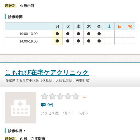
精神科
、心療内科
診療時間
月
火
水
木
金
土
日
祝
10:00-13:00
14:00-19:00
こもれび在宅ケアクリニック
愛知県名古屋市中区栄（伏見駅、大須観音駅、矢場町駅）
－
0件
アクセス数 7月:
1
| 6月:
9
診療科目：
精神科
、内科、在宅医療