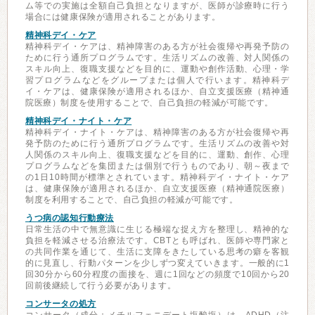
ム等での実施は全額自己負担となりますが、医師が診療時に行う
場合には健康保険が適用されることがあります。
精神科デイ・ケア
精神科デイ・ケアは、精神障害のある方が社会復帰や再発予防の
ために行う通所プログラムです。生活リズムの改善、対人関係の
スキル向上、復職支援などを目的に、運動や創作活動、心理・学
習プログラムなどをグループまたは個人で行います。精神科デ
イ・ケアは、健康保険が適用されるほか、自立支援医療（精神通
院医療）制度を使用することで、自己負担の軽減が可能です。
精神科デイ・ナイト・ケア
精神科デイ・ナイト・ケアは、精神障害のある方が社会復帰や再
発予防のために行う通所プログラムです。生活リズムの改善や対
人関係のスキル向上、復職支援などを目的に、運動、創作、心理
プログラムなどを集団または個別で行うものであり、朝～夜まで
の1日10時間が標準とされています。精神科デイ・ナイト・ケア
は、健康保険が適用されるほか、自立支援医療（精神通院医療）
制度を利用することで、自己負担の軽減が可能です。
うつ病の認知行動療法
日常生活の中で無意識に生じる極端な捉え方を整理し、精神的な
負担を軽減させる治療法です。CBTとも呼ばれ、医師や専門家と
の共同作業を通じて、生活に支障をきたしている思考の癖を客観
的に見直し、行動パターンを少しずつ変えていきます。一般的に1
回30分から60分程度の面接を、週に1回などの頻度で10回から20
回前後継続して行う必要があります。
コンサータの処方