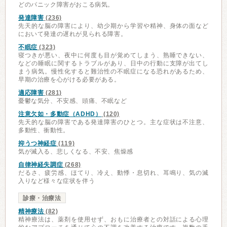
どのパニック障害がおこる病気。
発達障害
(236)
先天的な脳の障害により、幼少期から学習や精神、身体の面など
において発達の遅れが見られる障害。
不眠症
(323)
寝つきが悪い、夜中に何度も目が覚めてしまう、熟睡できない、
などの睡眠に関するトラブルがあり、日中の行動に支障が出てし
まう病気。慢性化すると難治性の不眠症になる恐れがあるため、
早期の治療を心がける必要がある。
適応障害
(281)
憂鬱な気分、不安感、頭痛、不眠など
注意欠如・多動症（ADHD）
(120)
先天的な脳の障害である発達障害のひとつ。主な症状は不注意、
多動性、衝動性。
抑うつ神経症
(119)
気が滅入る、悲しくなる、不安、焦燥感
自律神経失調症
(268)
だるさ、疲労感、ほてり、冷え、動悸・息切れ、耳鳴り、気の滅
入りなど様々な症状を伴う
診療・治療法
精神療法
(82)
精神療法は、薬剤を使用せず、おもに治療者との対話による心理