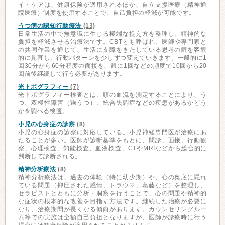
イ・ケアは、健康保険が適用されるほか、自立支援医療（精神通
院医療）制度を使用することで、自己負担の軽減が可能です。
うつ病の認知行動療法
(13)
日常生活の中で無意識に生じる極端な捉え方を整理し、精神的な
負担を軽減させる治療法です。CBTとも呼ばれ、医師や専門家と
の共同作業を通じて、生活に支障をきたしている思考の癖を客観
的に見直し、行動パターンを少しずつ変えていきます。一般的に1
回30分から60分程度の面接を、週に1回などの頻度で10回から20
回前後継続して行う必要があります。
光トポグラフィー
(7)
光トポグラフィー検査とは、頭の血流を測定することにより、う
つ、双極性障害（躁うつ）、統合失調症などの疾患があるかどう
かを調べる検査。
小児の心身症の診察
(8)
小児の心身症の診察に対応している。小児神経専門医が治療にあ
たることが多い。医師が診断基準をもとに、問診、面接、行動観
察、心理検査、知能検査、血液検査、CTやMRIなどから総合的に
判断して診断される。
精神分析療法
(8)
精神分析療法は、過去の体験（特に幼少期）や、心の奥底に隠れ
ている問題（抑圧された感情、トラウマ、葛藤など）を整理し、
セラピストとともに分析・洞察を行うことで、心の問題や精神的
な症状の根本的な改善を目指す方法です。継続した治療が必要に
なり、治療期間が長くなる傾向があります。カウンセリングルー
ム等での実施は全額自己負担となりますが、医師が診療時に行う