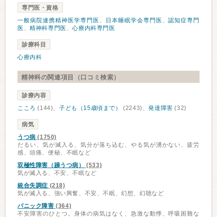
専門医・資格
一般病院連携精神医学専門医
、
日本睡眠学会専門医
、
認知症専門
医
、
精神科専門医
、
心療内科専門医
診療科目
心療内科
精神科の関連項目（口コミ検索）
診療内容
こころ
(144)、
子ども（15歳頃まで）
(2243)、
発達障害
(32)
病気
うつ病
(1750)
だるい、気が滅入る、気分が落ち込む、やる気が湧かない、疲労
感、頭痛、便秘、不眠など
双極性障害（躁うつ病）
(533)
気が滅入る、不安、不眠など
統合失調症
(218)
気が滅入る、強い興奮、不安、不眠、幻想、幻聴など
パニック障害
(364)
不安障害のひとつ。身体の病気はなく、急激な動悸、呼吸困難な