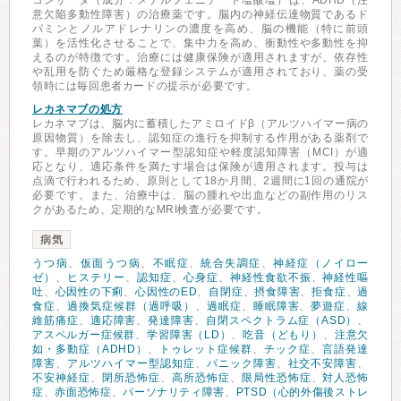
コンサータ（成分：メチルフェニデート塩酸塩）は、ADHD（注
意欠陥多動性障害）の治療薬です。脳内の神経伝達物質であるド
パミンとノルアドレナリンの濃度を高め、脳の機能（特に前頭
葉）を活性化させることで、集中力を高め、衝動性や多動性を抑
えるのが特徴です。治療には健康保険が適用されますが、依存性
や乱用を防ぐため厳格な登録システムが適用されており、薬の受
領時には毎回患者カードの提示が必要です。
レカネマブの処方
レカネマブは、脳内に蓄積したアミロイドβ（アルツハイマー病の
原因物質）を除去し、認知症の進行を抑制する作用がある薬剤で
す。早期のアルツハイマー型認知症や軽度認知障害（MCI）が適
応となり、適応条件を満たす場合は保険が適用されます。投与は
点滴で行われるため、原則として18か月間、2週間に1回の通院が
必要です。また、治療中は、脳の腫れや出血などの副作用のリス
クがあるため、定期的なMRI検査が必要です。
病気
うつ病
、
仮面うつ病
、
不眠症
、
統合失調症
、
神経症（ノイロー
ゼ）
、
ヒステリー
、
認知症
、
心身症
、
神経性食欲不振
、
神経性嘔
吐
、
心因性の下痢
、
心因性のED
、
自閉症
、
摂食障害
、
拒食症
、
過
食症
、
過換気症候群（過呼吸）
、
過眠症
、
睡眠障害
、
夢遊症
、
線
維筋痛症
、
適応障害
、
発達障害
、
自閉スペクトラム症（ASD）
、
アスペルガー症候群
、
学習障害（LD）
、
吃音（どもり）
、
注意欠
如・多動症（ADHD）
、
トゥレット症候群
、
チック症
、
言語発達
障害
、
アルツハイマー型認知症
、
パニック障害
、
社交不安障害
、
不安神経症
、
閉所恐怖症
、
高所恐怖症
、
限局性恐怖症
、
対人恐怖
症
、
赤面恐怖症
、
パーソナリティ障害
、
PTSD（心的外傷後ストレ