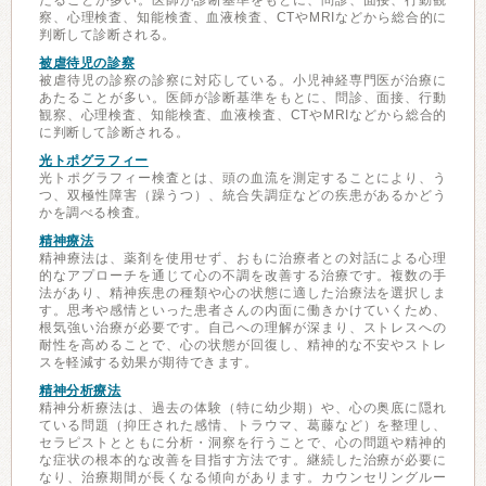
たることが多い。医師が診断基準をもとに、問診、面接、行動観
察、心理検査、知能検査、血液検査、CTやMRIなどから総合的に
判断して診断される。
被虐待児の診察
被虐待児の診察の診察に対応している。小児神経専門医が治療に
あたることが多い。医師が診断基準をもとに、問診、面接、行動
観察、心理検査、知能検査、血液検査、CTやMRIなどから総合的
に判断して診断される。
光トポグラフィー
光トポグラフィー検査とは、頭の血流を測定することにより、う
つ、双極性障害（躁うつ）、統合失調症などの疾患があるかどう
かを調べる検査。
精神療法
精神療法は、薬剤を使用せず、おもに治療者との対話による心理
的なアプローチを通じて心の不調を改善する治療です。複数の手
法があり、精神疾患の種類や心の状態に適した治療法を選択しま
す。思考や感情といった患者さんの内面に働きかけていくため、
根気強い治療が必要です。自己への理解が深まり、ストレスへの
耐性を高めることで、心の状態が回復し、精神的な不安やストレ
スを軽減する効果が期待できます。
精神分析療法
精神分析療法は、過去の体験（特に幼少期）や、心の奥底に隠れ
ている問題（抑圧された感情、トラウマ、葛藤など）を整理し、
セラピストとともに分析・洞察を行うことで、心の問題や精神的
な症状の根本的な改善を目指す方法です。継続した治療が必要に
なり、治療期間が長くなる傾向があります。カウンセリングルー