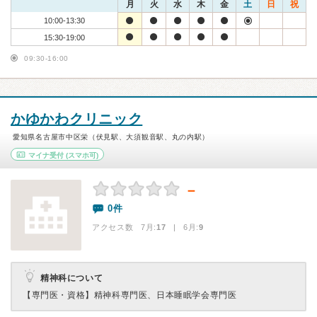
月
火
水
木
金
土
日
祝
10:00-13:30
15:30-19:00
09:30-16:00
かゆかわクリニック
愛知県名古屋市中区栄（伏見駅、大須観音駅、丸の内駅）
マイナ受付
(スマホ可)
－
0件
アクセス数 7月:
17
| 6月:
9
精神科について
【専門医・資格】
精神科専門医、日本睡眠学会専門医