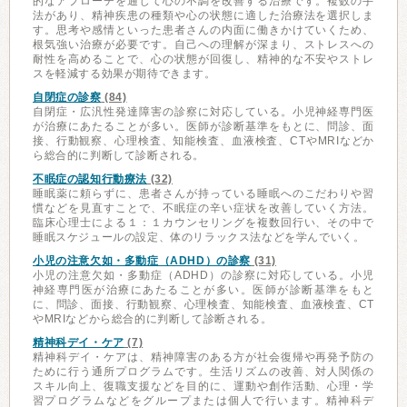
的なアプローチを通じて心の不調を改善する治療です。複数の手
法があり、精神疾患の種類や心の状態に適した治療法を選択しま
す。思考や感情といった患者さんの内面に働きかけていくため、
根気強い治療が必要です。自己への理解が深まり、ストレスへの
耐性を高めることで、心の状態が回復し、精神的な不安やストレ
スを軽減する効果が期待できます。
自閉症の診察
(84)
自閉症・広汎性発達障害の診察に対応している。小児神経専門医
が治療にあたることが多い。医師が診断基準をもとに、問診、面
接、行動観察、心理検査、知能検査、血液検査、CTやMRIなどか
ら総合的に判断して診断される。
不眠症の認知行動療法
(32)
睡眠薬に頼らずに、患者さんが持っている睡眠へのこだわりや習
慣などを見直すことで、不眠症の辛い症状を改善していく方法。
臨床心理士による１：１カウンセリングを複数回行い、その中で
睡眠スケジュールの設定、体のリラックス法などを学んでいく。
小児の注意欠如・多動症（ADHD）の診察
(31)
小児の注意欠如・多動症（ADHD）の診察に対応している。小児
神経専門医が治療にあたることが多い。医師が診断基準をもと
に、問診、面接、行動観察、心理検査、知能検査、血液検査、CT
やMRIなどから総合的に判断して診断される。
精神科デイ・ケア
(7)
精神科デイ・ケアは、精神障害のある方が社会復帰や再発予防の
ために行う通所プログラムです。生活リズムの改善、対人関係の
スキル向上、復職支援などを目的に、運動や創作活動、心理・学
習プログラムなどをグループまたは個人で行います。精神科デ