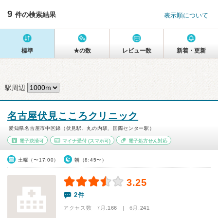
9
件の検索結果
表示順について
標準
★の数
レビュー数
新着・更新
駅周辺
名古屋伏見こころクリニック
愛知県名古屋市中区錦（伏見駅、丸の内駅、国際センター駅）
電子決済可
マイナ受付
(スマホ可)
電子処方せん対応
土曜（〜17:00）
朝（8:45〜）
3.25
2件
アクセス数 7月:
166
| 6月:
241