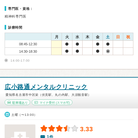
専門医・資格：
精神科専門医
診療時間
月
火
水
木
金
土
日
祝
08:45-12:30
14:30-18:30
14:00-17:00
広小路通メンタルクリニック
愛知県名古屋市中区栄（伏見駅、丸の内駅、大須観音駅）
駐車場あり
マイナ受付
(スマホ可)
土曜（〜13:00）
3.33
1件