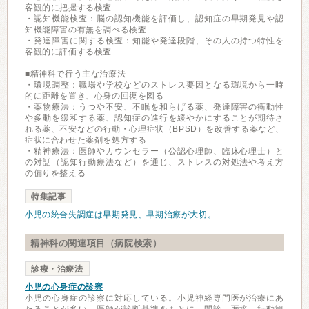
客観的に把握する検査
・認知機能検査：脳の認知機能を評価し、認知症の早期発見や認
知機能障害の有無を調べる検査
・発達障害に関する検査：知能や発達段階、その人の持つ特性を
客観的に評価する検査
■精神科で行う主な治療法
・環境調整：職場や学校などのストレス要因となる環境から一時
的に距離を置き、心身の回復を図る
・薬物療法：うつや不安、不眠を和らげる薬、発達障害の衝動性
や多動を緩和する薬、認知症の進行を緩やかにすることが期待さ
れる薬、不安などの行動・心理症状（BPSD）を改善する薬など、
症状に合わせた薬剤を処方する
・精神療法：医師やカウンセラー（公認心理師、臨床心理士）と
の対話（認知行動療法など）を通じ、ストレスの対処法や考え方
の偏りを整える
特集記事
小児の統合失調症は早期発見、早期治療が大切。
精神科の関連項目（病院検索）
診療・治療法
小児の心身症の診察
小児の心身症の診察に対応している。小児神経専門医が治療にあ