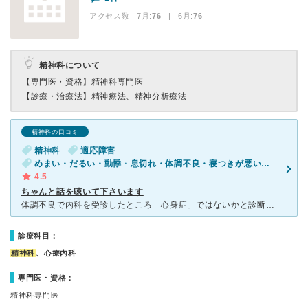
アクセス数 7月:
76
| 6月:
76
精神科について
【専門医・資格】
精神科専門医
【診療・治療法】
精神療法、精神分析療法
精神科の口コミ
精神科
適応障害
めまい・だるい・動悸・息切れ・体調不良・寝つきが悪い・不眠
4.5
ちゃんと話を聴いて下さいます
体調不良で内科を受診したところ「心身症」ではないかと診断され精神科を勧められた為ネット検索などで評判の良かったこちらの病院へ行きました。 院内では他の患者さんが数名待合室にいましたが、待合室が結構広
診療科目：
精神科
、心療内科
専門医・資格：
精神科専門医