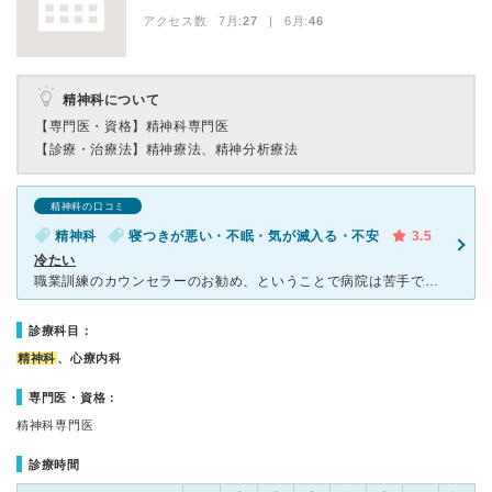
アクセス数 7月:
27
| 6月:
46
精神科について
【専門医・資格】
精神科専門医
【診療・治療法】
精神療法、精神分析療法
精神科の口コミ
精神科
寝つきが悪い・不眠・気が滅入る・不安
3.5
冷たい
職業訓練のカウンセラーのお勧め、ということで病院は苦手でしたが行きました。 院内は観葉植物もありますが、全体的に殺風景で、あまり病気の本などもなく、歯科に来たような気分になりました。 受付の人の感
診療科目：
精神科
、心療内科
専門医・資格：
精神科専門医
診療時間