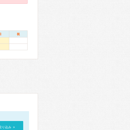
日
祝
絞り込み »