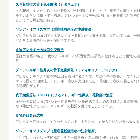
スギ花粉症の舌下免疫療法（シダキュア）
スギ花粉エキスから作られた錠剤を1日1回服用することで、年単位の時間をか
をアレルゲンに慣らす治療法。アレルギー症状を完治させる・長期的に症状を
とができる可能性がある。
ゾレア・オマリズマブ（重症喘息患者の注射療法）
ゾレアは炎症の原因であるアレルギー反応の元を抑える薬。重症のアレルギー
ぜんそく患者の症状緩和が期待できる。
食物アレルギーの経口免疫療法
医師の管理のもと、食物アレルギーの原因食品の摂取を続けることで耐性の
法。
ダニアレルギー性鼻炎の舌下免疫療法（ミティキュア・アシテア）
アレルゲンを含んだ錠剤を1日1回服用することで、年単位の時間をかけて少し
ゲンに慣らす治療法。アレルギー症状を完治させる・長期的に症状を起こらな
る可能性がある。
皮下免疫療法（SCIT）によるアレルギー性鼻炎・花粉症の治療
花粉やダニによるアレルギー性鼻炎の症状を改善するための注射による治療法
なり即効性はないが、アレルギーの根治を目指すことができる。
食物経口負荷試験
アレルギー症状を起こすと分かっている、または起こすかもしれない食べ物を食
ゾレア・オマリズマブ（重症花粉症患者の注射治療）
ゾレアは、花粉症（季節性アレルギー性鼻炎）の治療に用いられる「抗IgE抗体