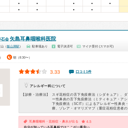
●
●
●
●
●
●
●
●
●
矢島耳鼻咽喉科医院
寿石会
芝山（
飯山満駅
）
駐車場あり
電子決済可
マイナ受付 (スマホ可)
0）
朝（8:30〜）
3.33
口コミ1件
アレルギー科について
【診療・治療法】
スギ花粉症の舌下免疫療法（シダキュア）、ダ
ー性鼻炎の舌下免疫療法（ミティキュア・アシ
下免疫療法（SCIT）によるアレルギー性鼻炎
療、ゾレア・オマリズマブ（重症花粉症患者の
耳鼻咽喉科・花粉症・鼻水が出る
4.5
自分が知っている耳鼻科ではここが一番良い