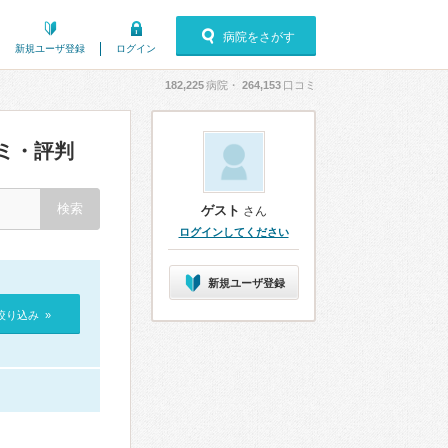
病院をさがす
新規ユーザ登録
ログイン
182,225
病院・
264,153
口コミ
ミ・評判
ゲスト
さん
ログインしてください
新規ユーザ登録
絞り込み »