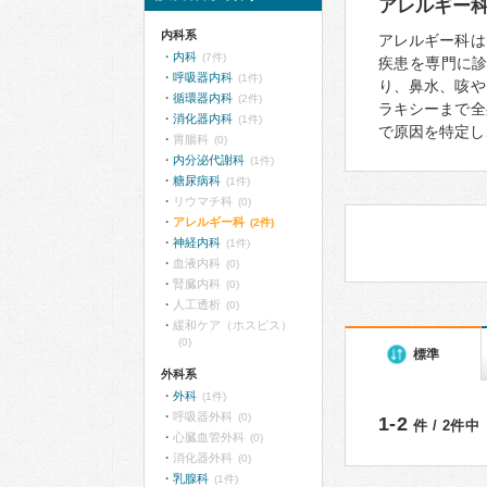
アレルギー
内科系
アレルギー科は
内科
(7件)
疾患を専門に
呼吸器内科
(1件)
り、鼻水、咳や
循環器内科
(2件)
ラキシーまで全
消化器内科
(1件)
で原因を特定し
胃腸科
(0)
内分泌代謝科
(1件)
糖尿病科
(1件)
リウマチ科
(0)
アレルギー科
(2件)
神経内科
(1件)
血液内科
(0)
腎臓内科
(0)
人工透析
(0)
緩和ケア（ホスピス）
(0)
標準
外科系
外科
(1件)
呼吸器外科
(0)
1-2
件 / 2件中
心臓血管外科
(0)
消化器外科
(0)
乳腺科
(1件)