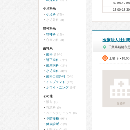
09:00-12:00
小児科系
15:00-18:30
小児科
(2件)
小児外科
(0)
精神科系
精神科
(1件)
医療法人社団
心療内科
(0)
千葉県船橋市
歯科系
歯科
(11件)
土曜（〜18:0
矯正歯科
(7件)
歯周病科
(1件)
小児歯科
(8件)
歯科口腔外科
(5件)
インプラント
(1件)
ホワイトニング
(1件)
その他
漢方
(0)
診療所
救急科
(0)
ペインクリニック
(0)
予防接種
(9件)
健康診断
(1件)
人間ドック
(0)