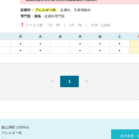
診療科：
アレルギー科
、皮膚科、耳鼻咽喉科
専門医・資格：
皮膚科専門医
アクセス数 7月：
78
| 6月：
75
| 年間：
1,033
月
火
水
木
金
土
●
●
●
●
●
●
●
●
●
●
«
1
»
飯山満駅 (1000m)
アレルギー科
条件変更・
なし