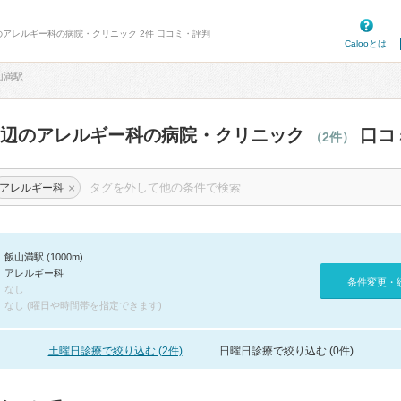
のアレルギー科の病院・クリニック 2件 口コミ・評判
Calooとは
山満駅
周辺のアレルギー科の病院・クリニック
口コ
（2件）
×
アレルギー科
飯山満駅 (1000m)
アレルギー科
条件変更・
なし
なし (曜日や時間帯を指定できます)
土曜日診療で絞り込む (2件)
日曜日診療で絞り込む (0件)