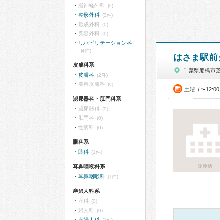
脳神経外科
(0)
整形外科
(3件)
形成外科
(0)
美容外科
(0)
リハビリテーション科
(4件)
はさま駅前
皮膚科系
千葉県船橋市
皮膚科
(2件)
美容皮膚科
(0)
土曜（〜12:0
泌尿器科・肛門科系
泌尿器科
(0)
肛門科
(0)
性病科
(0)
眼科系
眼科
(1件)
診療所
耳鼻咽喉科系
耳鼻咽喉科
(1件)
産婦人科系
産科
(0)
婦人科
(0)
産婦人科
(1件)