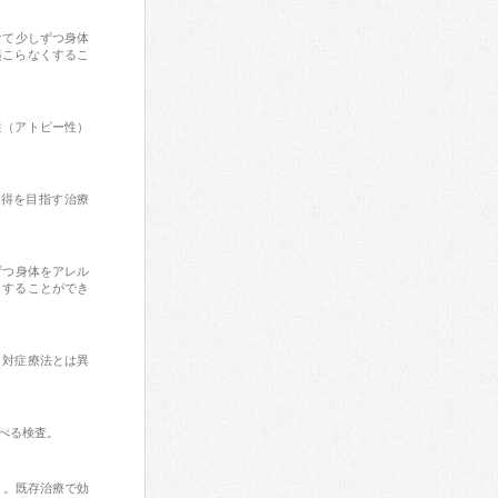
けて少しずつ身体
起こらなくするこ
性（アトピー性）
獲得を目指す治療
ずつ身体をアレル
くすることができ
。対症療法とは異
べる検査。
」。既存治療で効