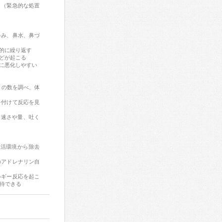
う（緊急的な処置
ゃみ、鼻水、鼻づ
的に繰り返す
どが起こる
に悪化しやすい
）の数を調べ、体
を付けて反応を見
く速さや量、吐く
生活環境から除去
のアドレナリン自
ルギー反応を起こ
待できる