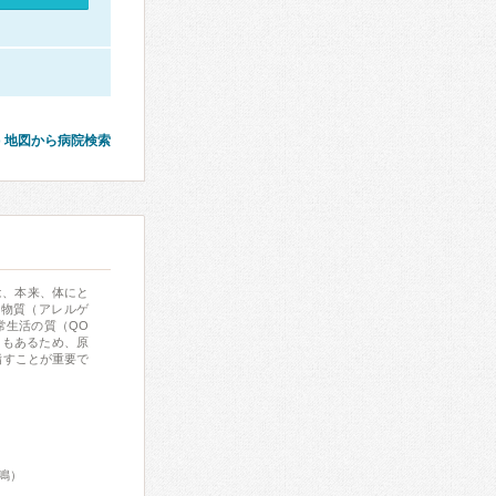
地図から病院検索
は、本来、体にと
る物質（アレルゲ
常生活の質（QO
ともあるため、原
指すことが重要で
鳴）