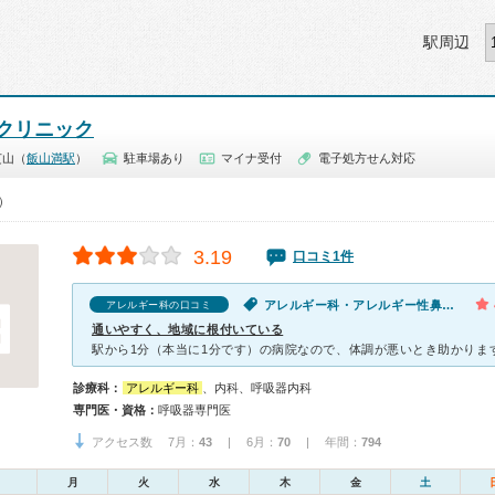
駅周辺
クリニック
芝山（
飯山満駅
）
駐車場あり
マイナ受付
電子処方せん対応
0）
3.19
口コミ1件
アレルギー科・アレルギー性鼻炎・鼻水が出る
アレルギー科の口コミ
通いやすく、地域に根付いている
診療科：
アレルギー科
、内科、呼吸器内科
専門医・資格：
呼吸器専門医
アクセス数 7月：
43
| 6月：
70
| 年間：
794
月
火
水
木
金
土