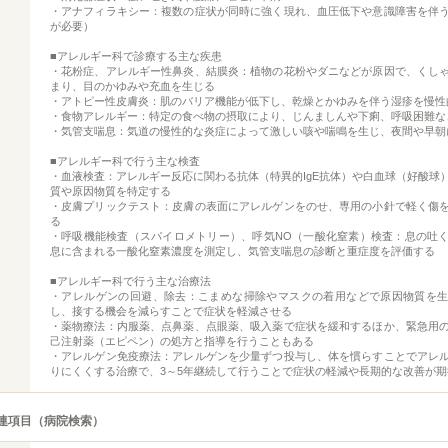
・アナフィラキシー：複数の症状が同時に強く現れ、血圧低下や意識障害を伴
が必要）
■アレルギー科で診療する主な疾患
・花粉症、アレルギー性鼻炎、結膜炎：植物の花粉やダニなどが原因で、くし
まり、目のかゆみや充血を生じる
・アトピー性皮膚炎：肌のバリア機能が低下し、乾燥とかゆみを伴う湿疹を慢性
・食物アレルギー：特定の食べ物の摂取により、じんましんや下痢、呼吸困難な
・気管支喘息：気道の慢性的な炎症によって激しい咳や喘鳴を生じ、夜間や早朝
■アレルギー科で行う主な検査
・血液検査：アレルギー反応に関わる抗体（特異的IgE抗体）や白血球（好酸球
質や原因物質を特定する
・皮膚プリックテスト：皮膚の表面にアレルゲンをのせ、専用の小針で軽く傷
る
・呼吸機能検査（スパイロメトリー）、呼気NO（一酸化窒素）検査：息の吐
息に含まれる一酸化窒素濃度を測定し、気管支喘息の診断と重症度を評価する
■アレルギー科で行う主な治療法
・アレルゲンの回避、除去：こまめな掃除やマスクの着用などで原因物質を
し、接する機会を減らすことで症状を軽減させる
・薬物療法：内服薬、点鼻薬、点眼薬、吸入薬で症状を緩和するほか、緊急用
己注射薬（エピペン）の処方と指導を行うこともある
・アレルゲン免疫療法：アレルゲンを少量ずつ投与し、体を慣らすことでアレ
りにくくする治療で、3～5年継続して行うことで症状の軽減や長期的な改善が期
連項目（病院検索）