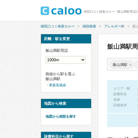
病院口コミ検索カルー - 飯山満駅周辺
病院口コミ検索カルー
病院検索
アレルギー科
飯
距離・駅を変更
飯山満駅
飯山満駅周辺
×
飯山満駅
路線から駅を選ぶ
飯山満駅
東葉高速線
エリア・駅
診療科目
名称
地図から検索
詳細条件
地図から病院を探す
診療科目から探す