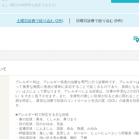
なし (曜日や時間帯を指定できます)
土曜日診療で絞り込む (2件)
日曜日診療で絞り込む (0件)
いて
アレルギー科は、アレルギー疾患の治療を専門に行う診療科です。アレルギー
って無害な物質に免疫が過剰に反応することで起こるものであり、原因とな
ン）は人によって異なります。アレルギーによる症状は、仕事や学習などの日
L）を大きく低下させます。また、全身性の激しい症状が出ると命に関わるこ
因を特定し、適切な治療で症状のコントロールと生活の質（QOL）の改善を目
す。
■アレルギー科で対応する主な症状
・鼻の症状：鼻水、くしゃみ、鼻づまり
・目の症状：目のかゆみ、充血
・皮膚症状：じんましん、湿疹、赤み、熱感、かゆみ
・呼吸器症状：激しい咳、息苦しさ、ゼーゼー、ヒューヒューという呼吸音（喘
・消化器症状：強い吐き気や腹痛、嘔吐、下痢