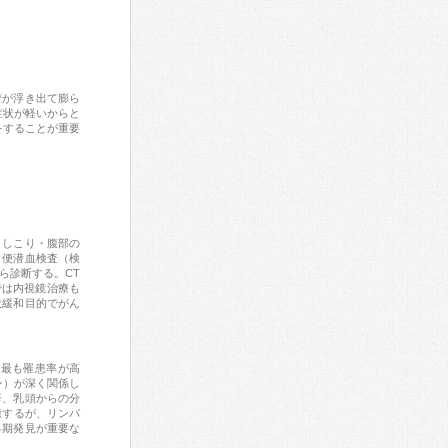
管が浮き出て膨ら
症状が軽いからと
をすることが重要
としこり・腹部の
。便潜血検査（検
ら診断する。CT
では内視鏡治療も
状緩和目的でがん
で最も罹患率が高
ン）が深く関係し
疹、乳頭からの分
癒するが、リンパ
早期発見が重要な