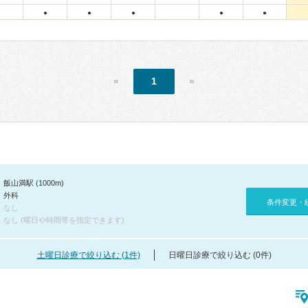
●
●
●
●
●
«
1
»
飯山満駅 (1000m)
外科
条件変更・
なし
なし (曜日や時間帯を指定できます)
土曜日診療で絞り込む (1件)
日曜日診療で絞り込む (0件)