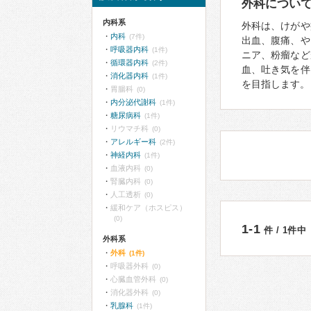
外科につい
内科系
外科は、けがや
内科
(7件)
出血、腹痛、や
呼吸器内科
(1件)
ニア、粉瘤など
循環器内科
(2件)
血、吐き気を伴
消化器内科
(1件)
を目指します。
胃腸科
(0)
内分泌代謝科
(1件)
糖尿病科
(1件)
リウマチ科
(0)
アレルギー科
(2件)
神経内科
(1件)
血液内科
(0)
腎臓内科
(0)
人工透析
(0)
緩和ケア（ホスピス）
(0)
1-1
件 / 1件中
外科系
外科
(1件)
呼吸器外科
(0)
心臓血管外科
(0)
消化器外科
(0)
乳腺科
(1件)