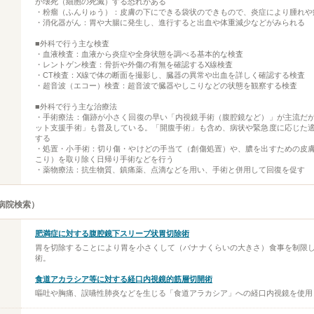
が壊死（細胞の死滅）する恐れがある
・粉瘤（ふんりゅう）：皮膚の下にできる袋状のできもので、炎症により腫れや
・消化器がん：胃や大腸に発生し、進行すると出血や体重減少などがみられる
■外科で行う主な検査
・血液検査：血液から炎症や全身状態を調べる基本的な検査
・レントゲン検査：骨折や外傷の有無を確認するX線検査
・CT検査：X線で体の断面を撮影し、臓器の異常や出血を詳しく確認する検査
・超音波（エコー）検査：超音波で臓器やしこりなどの状態を観察する検査
■外科で行う主な治療法
・手術療法：傷跡が小さく回復の早い「内視鏡手術（腹腔鏡など）」が主流だ
ット支援手術」も普及している。「開腹手術」も含め、病状や緊急度に応じた
する
・処置・小手術：切り傷・やけどの手当て（創傷処置）や、膿を出すための皮
こり）を取り除く日帰り手術などを行う
・薬物療法：抗生物質、鎮痛薬、点滴などを用い、手術と併用して回復を促す
病院検索）
肥満症に対する腹腔鏡下スリーブ状胃切除術
胃を切除することにより胃を小さくして（バナナくらいの大きさ）食事を制限
術。
食道アカラシア等に対する経口内視鏡的筋層切開術
嘔吐や胸痛、誤嚥性肺炎などを生じる「食道アラカシア」への経口内視鏡を使用