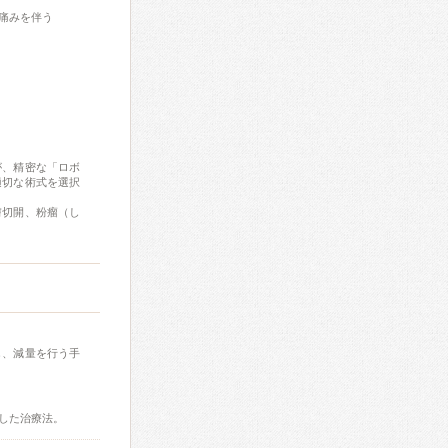
痛みを伴う
が、精密な「ロボ
適切な術式を選択
膚切開、粉瘤（し
し、減量を行う手
した治療法。