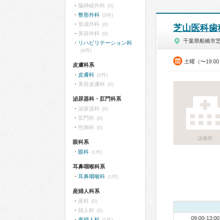
脳神経外科
(0)
整形外科
(3件)
形成外科
(0)
芝山医科歯
美容外科
(0)
千葉県船橋市
リハビリテーション科
(4件)
土曜（〜19:0
皮膚科系
皮膚科
(2件)
美容皮膚科
(0)
泌尿器科・肛門科系
泌尿器科
(0)
肛門科
(0)
性病科
(0)
診療所
眼科系
眼科
(1件)
耳鼻咽喉科系
耳鼻咽喉科
(1件)
産婦人科系
産科
(0)
婦人科
(0)
09:00-13:00
産婦人科
(1件)