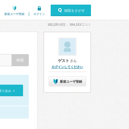
病院をさがす
新規ユーザ登録
ログイン
182,225
病院・
264,153
口コミ
ゲスト
さん
ログインしてください
新規ユーザ登録
絞り込み »