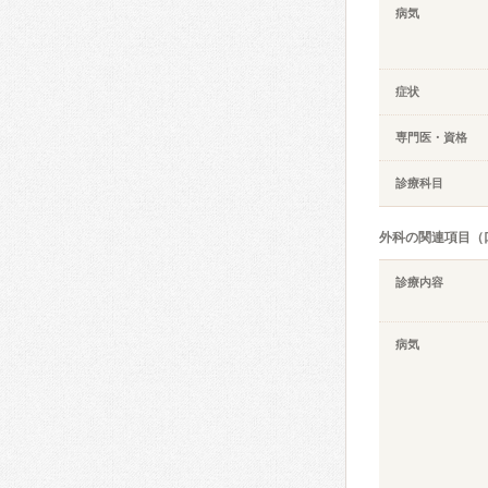
病気
症状
専門医・資格
診療科目
外科の関連項目（
診療内容
病気