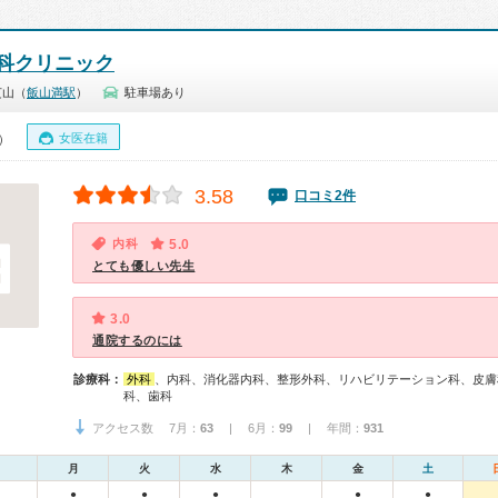
科クリニック
芝山（
飯山満駅
）
駐車場あり
女医在籍
0）
3.58
口コミ2件
内科
5.0
とても優しい先生
3.0
通院するのには
診療科：
外科
、内科、消化器内科、整形外科、リハビリテーション科、皮膚
科、歯科
アクセス数 7月：
63
| 6月：
99
| 年間：
931
月
火
水
木
金
土
●
●
●
●
●