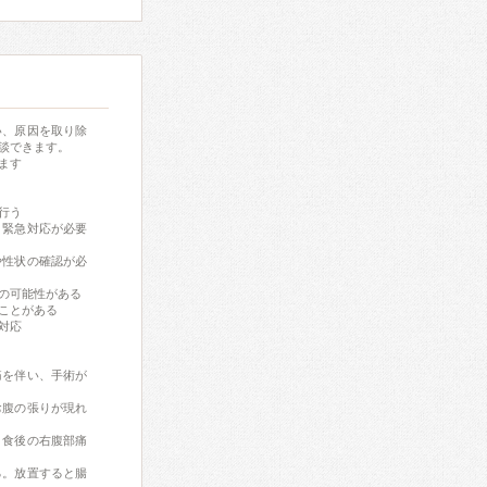
い、原因を取り除
談できます。
ます
行う
、緊急対応が必要
や性状の確認が必
の可能性がある
ことがある
対応
痛を伴い、手術が
お腹の張りが現れ
、食後の右腹部痛
る。放置すると腸