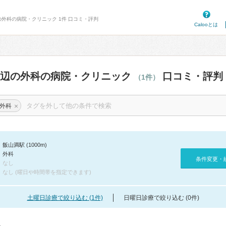
の外科の病院・クリニック 1件 口コミ・評判
Calooとは
周辺の外科の病院・クリニック
口コミ・評判
（1件）
×
外科
飯山満駅 (1000m)
外科
条件変更・
なし
なし (曜日や時間帯を指定できます)
土曜日診療で絞り込む (1件)
日曜日診療で絞り込む (0件)