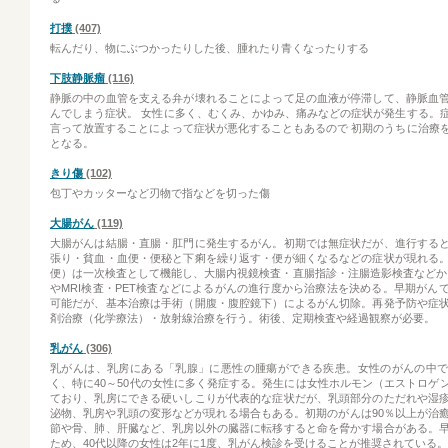
打撲
(407)
転んだり、物にぶつかったりした後、腫れたり青くなったりする
下肢静脈瘤
(116)
静脈の中の血管を支える弁が壊れることによって足の血液が停滞して、静脈血
んでしまう症状。 女性に多く、むくみ、かゆみ、痛みなどの症状が発生する。
言って放置することによって症状が悪化することもあるので 初期のうちに治療
となる。
きり傷
(102)
包丁やカッターなど刃物で指などを切った傷
大腸がん
(119)
大腸がんは結腸・直腸・肛門に発生するがん。初期では無症状だが、進行する
張り・貧血・血便・便秘と下痢を繰り返す・便が細くなるなどの症状が現れる
便）は一次検査として機能し、大腸内視鏡検査・直腸指診・注腸造影検査などか
やMRI検査・PET検査などによるがんの進行度から治療法を決める。早期がん
可能だが、基本治療は手術（開腹・腹腔鏡下）によるがん切除。再発予防や症
剤治療（化学療法）・放射線治療を行う。術後、定期検査や経過観察が必要。
乳がん
(306)
乳がんは、乳房にある「乳腺」に悪性の腫瘍ができる疾患。女性のがんの中
く、特に40～50代の女性に多く発症する。発生には女性ホルモン（エストロゲ
ており、乳房にできる硬いしこりが代表的な症状だが、乳頭部分のただれや湿
泌物、乳房や乳頭の変形などが現れる場合もある。初期のがんは90％以上が治
節や骨、肺、肝臓など、乳房以外の臓器に転移すると命を脅かす場合がある。
ため、40代以降の女性は2年に1度、乳がん検診を受けることが推奨されている。