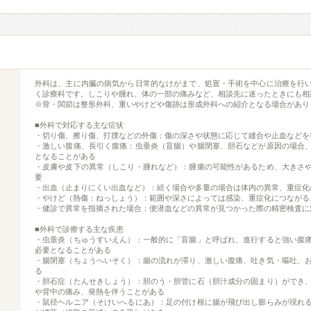
外科は、主に内臓の病気から日常的なけがまで、処置・手術を中心に治療を行
く診療科です。しこりや腫れ、体の一部の痛みなど、相談先に迷ったときにも相
※骨・関節は整形外科、重いやけどや傷跡は形成外科への紹介となる場合があり
■外科で対応する主な症状
・切り傷、擦り傷、打撲などの外傷：傷の深さや状態に応じて縫合や止血などを
・激しい腹痛、長引く腹痛：虫垂炎（盲腸）や腸閉塞、胆石などが原因の場合
となることがある
・皮膚や皮下の異常（しこり・腫れなど）：腫瘍の可能性があるため、大きさ
要
・出血（止まりにくい出血など）：続く場合や多量の場合は体内の異常、重症化
・やけど（熱傷：ねっしょう）：範囲や深さによっては感染、重症化につながる
・健診で異常を指摘された場合：便潜血などの異常が見つかった際の精密検査に
■外科で診療する主な疾患
・虫垂炎（ちゅうすいえん）：一般的に「盲腸」と呼ばれ、進行すると強い腹
必要となることがある
・腸閉塞（ちょうへいそく）：腸の流れが滞り、激しい腹痛、吐き気・嘔吐、
る
・胆石症（たんせきしょう）：胆のう・胆管に石（胆汁成分の固まり）ができ
や背中の痛み、発熱を伴うことがある
・鼠径ヘルニア（そけいへるにあ）：足の付け根に腸が飛び出し膨らみが現れ