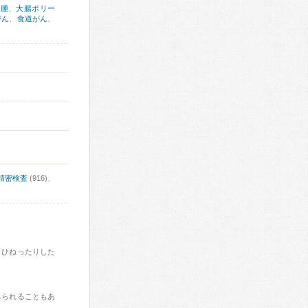
肉腫
、
大腸ポリー
がん
、
食道がん
、
精密検査
(916)、
、ひねったりした
みられることもあ