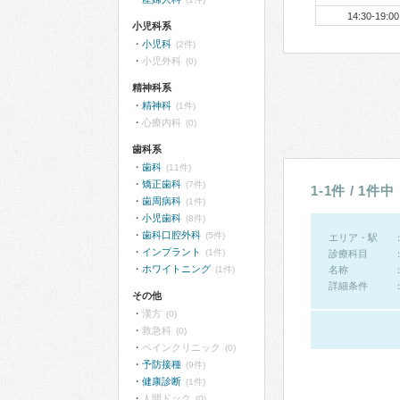
14:30-19:00
小児科系
小児科
(2件)
小児外科
(0)
精神科系
精神科
(1件)
心療内科
(0)
歯科系
歯科
(11件)
矯正歯科
(7件)
1-1件 / 1件中
歯周病科
(1件)
小児歯科
(8件)
歯科口腔外科
(5件)
エリア・駅
インプラント
(1件)
診療科目
ホワイトニング
(1件)
名称
詳細条件
その他
漢方
(0)
救急科
(0)
ペインクリニック
(0)
予防接種
(9件)
健康診断
(1件)
人間ドック
(0)