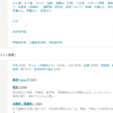
きり傷
、
すり傷
、
やけど
、
捻挫
、
肉離れ
、
打撲
、
つき指
、
スポーツ障害
、
胃
プ
、
虫垂炎（盲腸炎）
、
腸閉塞
、
胆石症
、
鼠径ヘルニア
、
粉瘤
、
大腸がん
、
胃
肝臓がん
、
膵臓がん
、
胆道がん
けが
外科専門医
呼吸器外科
、
心臓血管外科
、
消化器外科
口コミ検索）
手足
(833)、
子ども（15歳頃まで）
(2242)、
けが
(979)、
皮膚
(2069)、
再検査・
筋肉・骨
(871)、
女性特有の悩み
(248)
鼠径ヘルニア
(147)
骨折
(1046)
骨が折れた状態。外傷性、疲労性、骨粗鬆症などが原因となる。ぶつかったり
箇所が痛く、動かすとさらに痛い。
虫垂炎（盲腸炎）
(182)
右下脇腹が次第に痛くなり、吐き気や嘔吐がおこる。発熱、下痢などの前兆が
る