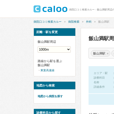
病院口コミ検索カルー - 飯山満駅周辺
病院口コミ検索カルー
病院検索
外科
飯山満駅
距離・駅を変更
飯山満駅
飯山満駅周辺
×
飯山満駅
路線から駅を選ぶ
飯山満駅
東葉高速線
エリア・駅
診療科目
名称
地図から検索
詳細条件
地図から病院を探す
診療科目から探す