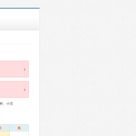
科、小児
日
祝