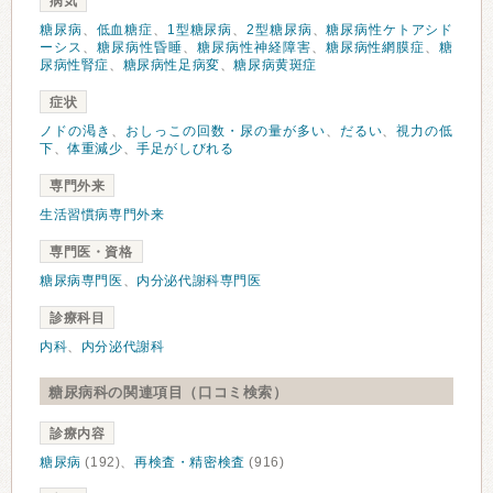
病気
糖尿病
、
低血糖症
、
1型糖尿病
、
2型糖尿病
、
糖尿病性ケトアシド
ーシス
、
糖尿病性昏睡
、
糖尿病性神経障害
、
糖尿病性網膜症
、
糖
尿病性腎症
、
糖尿病性足病変
、
糖尿病黄斑症
症状
ノドの渇き
、
おしっこの回数・尿の量が多い
、
だるい
、
視力の低
下
、
体重減少
、
手足がしびれる
専門外来
生活習慣病専門外来
専門医・資格
糖尿病専門医
、
内分泌代謝科専門医
診療科目
内科
、
内分泌代謝科
糖尿病科の関連項目（口コミ検索）
診療内容
糖尿病
(192)、
再検査・精密検査
(916)