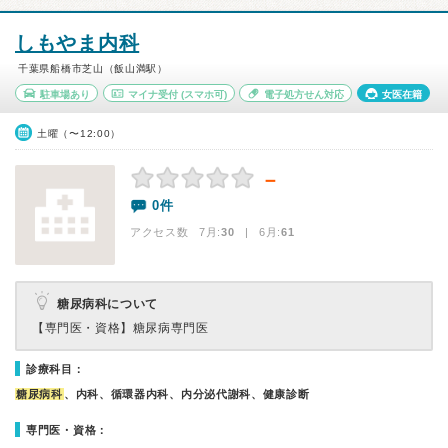
しもやま内科
千葉県船橋市芝山（飯山満駅）
駐車場あり
マイナ受付
(スマホ可)
電子処方せん対応
女医在籍
土曜（〜12:00）
－
0件
アクセス数 7月:
30
| 6月:
61
糖尿病科について
【専門医・資格】
糖尿病専門医
診療科目：
糖尿病科
、内科、循環器内科、内分泌代謝科、健康診断
専門医・資格：