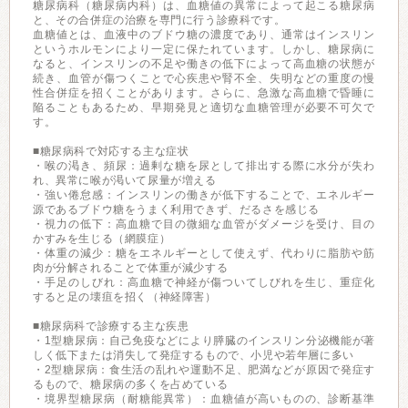
糖尿病科（糖尿病内科）は、血糖値の異常によって起こる糖尿病
と、その合併症の治療を専門に行う診療科です。
血糖値とは、血液中のブドウ糖の濃度であり、通常はインスリン
というホルモンにより一定に保たれています。しかし、糖尿病に
なると、インスリンの不足や働きの低下によって高血糖の状態が
続き、血管が傷つくことで心疾患や腎不全、失明などの重度の慢
性合併症を招くことがあります。さらに、急激な高血糖で昏睡に
陥ることもあるため、早期発見と適切な血糖管理が必要不可欠で
す。
■糖尿病科で対応する主な症状
・喉の渇き、頻尿：過剰な糖を尿として排出する際に水分が失わ
れ、異常に喉が渇いて尿量が増える
・強い倦怠感：インスリンの働きが低下することで、エネルギー
源であるブドウ糖をうまく利用できず、だるさを感じる
・視力の低下：高血糖で目の微細な血管がダメージを受け、目の
かすみを生じる（網膜症）
・体重の減少：糖をエネルギーとして使えず、代わりに脂肪や筋
肉が分解されることで体重が減少する
・手足のしびれ：高血糖で神経が傷ついてしびれを生じ、重症化
すると足の壊疽を招く（神経障害）
■糖尿病科で診療する主な疾患
・1型糖尿病：自己免疫などにより膵臓のインスリン分泌機能が著
しく低下または消失して発症するもので、小児や若年層に多い
・2型糖尿病：食生活の乱れや運動不足、肥満などが原因で発症す
るもので、糖尿病の多くを占めている
・境界型糖尿病（耐糖能異常）：血糖値が高いものの、診断基準