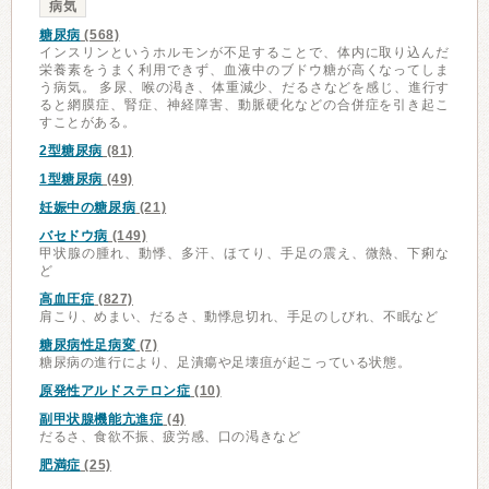
病気
糖尿病
(568)
インスリンというホルモンが不足することで、体内に取り込んだ
栄養素をうまく利用できず、血液中のブドウ糖が高くなってしま
う病気。 多尿、喉の渇き、体重減少、だるさなどを感じ、進行す
ると網膜症、腎症、神経障害、動脈硬化などの合併症を引き起こ
すことがある。
2型糖尿病
(81)
1型糖尿病
(49)
妊娠中の糖尿病
(21)
バセドウ病
(149)
甲状腺の腫れ、動悸、多汗、ほてり、手足の震え、微熱、下痢な
ど
高血圧症
(827)
肩こり、めまい、だるさ、動悸息切れ、手足のしびれ、不眠など
糖尿病性足病変
(7)
糖尿病の進行により、足潰瘍や足壊疽が起こっている状態。
原発性アルドステロン症
(10)
副甲状腺機能亢進症
(4)
だるさ、食欲不振、疲労感、口の渇きなど
肥満症
(25)