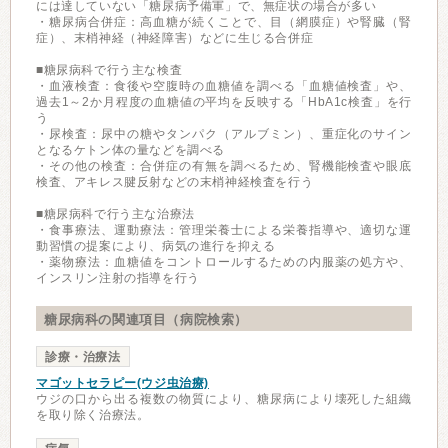
には達していない「糖尿病予備軍」で、無症状の場合が多い
・糖尿病合併症：高血糖が続くことで、目（網膜症）や腎臓（腎
症）、末梢神経（神経障害）などに生じる合併症
■糖尿病科で行う主な検査
・血液検査：食後や空腹時の血糖値を調べる「血糖値検査」や、
過去1～2か月程度の血糖値の平均を反映する「HbA1c検査」を行
う
・尿検査：尿中の糖やタンパク（アルブミン）、重症化のサイン
となるケトン体の量などを調べる
・その他の検査：合併症の有無を調べるため、腎機能検査や眼底
検査、アキレス腱反射などの末梢神経検査を行う
■糖尿病科で行う主な治療法
・食事療法、運動療法：管理栄養士による栄養指導や、適切な運
動習慣の提案により、病気の進行を抑える
・薬物療法：血糖値をコントロールするための内服薬の処方や、
インスリン注射の指導を行う
糖尿病科の関連項目（病院検索）
診療・治療法
マゴットセラピー(ウジ虫治療)
ウジの口から出る複数の物質により、糖尿病により壊死した組織
を取り除く治療法。