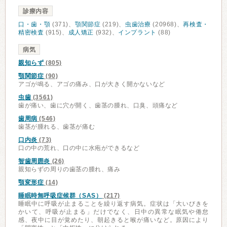
診療内容
口・歯・顎
(371)、
顎関節症
(219)、
虫歯治療
(20968)、
再検査・
精密検査
(915)、
成人矯正
(932)、
インプラント
(88)
病気
親知らず
(805)
顎関節症
(90)
アゴが鳴る、アゴの痛み、口が大きく開かないなど
虫歯
(3561)
歯が痛い、歯に穴が開く、歯茎の腫れ、口臭、頭痛など
歯周病
(546)
歯茎が腫れる、歯茎が痛む
口内炎
(73)
口の中の荒れ、口の中に水疱ができるなど
智歯周囲炎
(26)
親知らずの周りの歯茎の腫れ、痛み
顎変形症
(14)
睡眠時無呼吸症候群（SAS）
(217)
睡眠中に呼吸が止まることを繰り返す病気。症状は「大いびきを
かいて、呼吸が止まる」だけでなく、日中の異常な眠気や倦怠
感、夜中に目が覚めたり、朝起きると喉が痛いなど。原因により