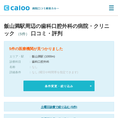
飯山満駅周辺の歯科口腔外科の病院・クリニ
ック
口コミ・評判
（5件）
5件の医療機関が見つかりました
エリア・駅
飯山満駅 (1000m)
診療科目
歯科口腔外科
名称
なし
詳細条件
なし (曜日や時間帯を指定できます)
条件変更・絞り込み
土曜日診療で絞り込む (5件)