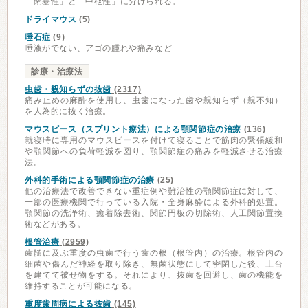
「閉塞性」と「中枢性」に分けられる。
ドライマウス
(5)
唾石症
(9)
唾液がでない、アゴの腫れや痛みなど
診療・治療法
虫歯・親知らずの抜歯
(2317)
痛み止めの麻酔を使用し、虫歯になった歯や親知らず（親不知）
を人為的に抜く治療。
マウスピース（スプリント療法）による顎関節症の治療
(136)
就寝時に専用のマウスピースを付けて寝ることで筋肉の緊張緩和
や顎関節への負荷軽減を図り、顎関節症の痛みを軽減させる治療
法。
外科的手術による顎関節症の治療
(25)
他の治療法で改善できない重症例や難治性の顎関節症に対して、
一部の医療機関で行っている入院・全身麻酔による外科的処置。
顎関節の洗浄術、癒着除去術、関節円板の切除術、人工関節置換
術などがある。
根管治療
(2959)
歯髄に及ぶ重度の虫歯で行う歯の根（根管内）の治療。根管内の
細菌や傷んだ神経を取り除き、無菌状態にして密閉した後、土台
を建てて被せ物をする。それにより、抜歯を回避し、歯の機能を
維持することが可能になる。
重度歯周病による抜歯
(145)