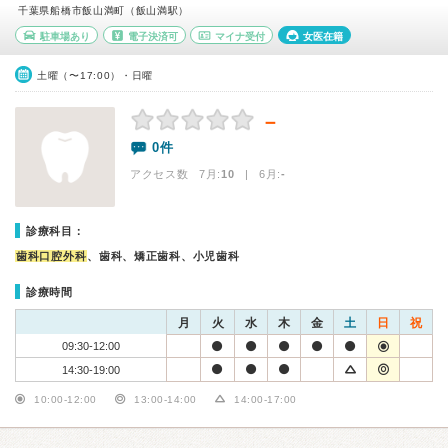
千葉県船橋市飯山満町（飯山満駅）
駐車場あり
電子決済可
マイナ受付
女医在籍
土曜（〜17:00）・日曜
－
0件
アクセス数 7月:
10
| 6月:
-
診療科目：
歯科口腔外科
、歯科、矯正歯科、小児歯科
診療時間
月
火
水
木
金
土
日
祝
09:30-12:00
14:30-19:00
10:00-12:00
13:00-14:00
14:00-17:00