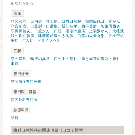
術などがある。
病気
顎関節症
、
口内炎
、
唾石症
、
口唇口蓋裂
、
顎関節脱臼
、
舌がん
、
顎変形症
、
口蓋裂
、
口唇裂
、
親知らず
、
扁平苔癬
、
智歯周囲炎
、
顎骨骨髄炎
、
口腔がん
、
口腔・咽頭の腫瘍
、
上顎洞がん
、
大唾液
腺の良性腫瘍
、
唾液腺粘液のう胞腫
、
口蓋の先天奇形
、
舌小帯短
縮症
、
巨舌症
、
ドライマウス
症状
顎の異常
、
唾液の異常
、
口の中の荒れ
、
歯と歯茎の痛み・腫れ・
出血
専門外来
顎関節症専門外来
専門医・資格
口腔外科専門医
診療科目
歯科
歯科口腔外科の関連項目（口コミ検索）