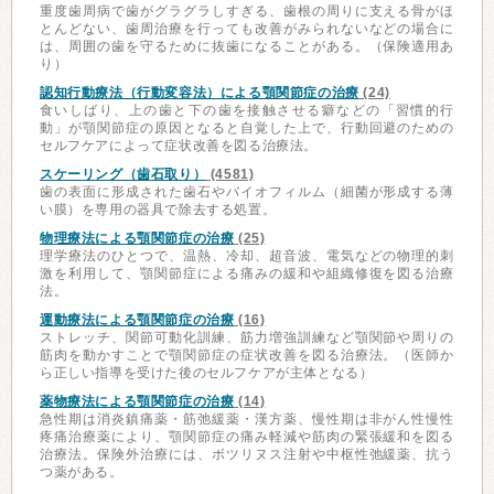
重度歯周病で歯がグラグラしすぎる、歯根の周りに支える骨がほ
とんどない、歯周治療を行っても改善がみられないなどの場合に
は、周囲の歯を守るために抜歯になることがある。（保険適用あ
り）
認知行動療法（行動変容法）による顎関節症の治療
(24)
食いしばり、上の歯と下の歯を接触させる癖などの「習慣的行
動」が顎関節症の原因となると自覚した上で、行動回避のための
セルフケアによって症状改善を図る治療法。
スケーリング（歯石取り）
(4581)
歯の表面に形成された歯石やバイオフィルム（細菌が形成する薄
い膜）を専用の器具で除去する処置。
物理療法による顎関節症の治療
(25)
理学療法のひとつで、温熱、冷却、超音波、電気などの物理的刺
激を利用して、顎関節症による痛みの緩和や組織修復を図る治療
法。
運動療法による顎関節症の治療
(16)
ストレッチ、関節可動化訓練、筋力増強訓練など顎関節や周りの
筋肉を動かすことで顎関節症の症状改善を図る治療法。（医師か
ら正しい指導を受けた後のセルフケアが主体となる）
薬物療法による顎関節症の治療
(14)
急性期は消炎鎮痛薬・筋弛緩薬・漢方薬、慢性期は非がん性慢性
疼痛治療薬により、顎関節症の痛み軽減や筋肉の緊張緩和を図る
治療法。保険外治療には、ボツリヌス注射や中枢性弛緩薬、抗う
つ薬がある。