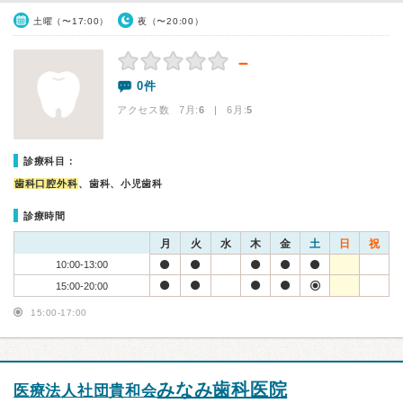
土曜（〜17:00）
夜（〜20:00）
－
0件
アクセス数 7月:
6
| 6月:
5
診療科目：
歯科口腔外科
、歯科、小児歯科
診療時間
月
火
水
木
金
土
日
祝
10:00-13:00
15:00-20:00
15:00-17:00
みなみ歯科医院
医療法人社団貴和会