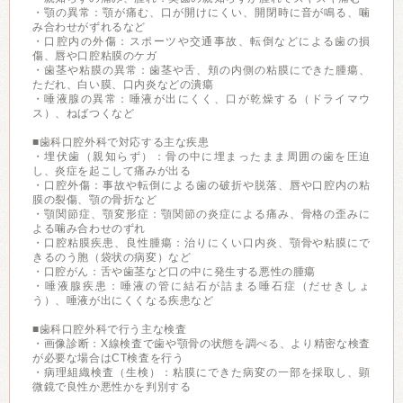
・顎の異常：顎が痛む、口が開けにくい、開閉時に音が鳴る、噛
み合わせがずれるなど
・口腔内の外傷：スポーツや交通事故、転倒などによる歯の損
傷、唇や口腔粘膜のケガ
・歯茎や粘膜の異常：歯茎や舌、頬の内側の粘膜にできた腫瘍、
ただれ、白い膜、口内炎などの潰瘍
・唾液腺の異常：唾液が出にくく、口が乾燥する（ドライマウ
ス）、ねばつくなど
■歯科口腔外科で対応する主な疾患
・埋伏歯（親知らず）：骨の中に埋まったまま周囲の歯を圧迫
し、炎症を起こして痛みが出る
・口腔外傷：事故や転倒による歯の破折や脱落、唇や口腔内の粘
膜の裂傷、顎の骨折など
・顎関節症、顎変形症：顎関節の炎症による痛み、骨格の歪みに
よる噛み合わせのずれ
・口腔粘膜疾患、良性腫瘍：治りにくい口内炎、顎骨や粘膜にで
きるのう胞（袋状の病変）など
・口腔がん：舌や歯茎など口の中に発生する悪性の腫瘍
・唾液腺疾患：唾液の管に結石が詰まる唾石症（だせきしょ
う）、唾液が出にくくなる疾患など
■歯科口腔外科で行う主な検査
・画像診断：X線検査で歯や顎骨の状態を調べる、より精密な検査
が必要な場合はCT検査を行う
・病理組織検査（生検）：粘膜にできた病変の一部を採取し、顕
微鏡で良性か悪性かを判別する