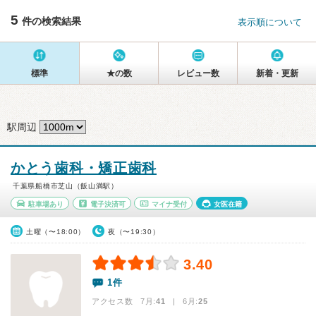
5
件の検索結果
表示順について
標準
★の数
レビュー数
新着・更新
駅周辺
かとう歯科・矯正歯科
千葉県船橋市芝山（飯山満駅）
駐車場あり
電子決済可
マイナ受付
女医在籍
土曜（〜18:00）
夜（〜19:30）
3.40
1件
アクセス数 7月:
41
| 6月:
25