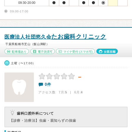
09:30-20:00
09:00-17:00
たお歯科クリニック
医療法人社団悠久会
千葉県船橋市芝山（飯山満駅）
駐車場あり
電子決済可
マイナ受付
(スマホ可)
女医在籍
土曜（〜17:00）
－
0件
アクセス数 7月:
5
| 6月:
4
歯科口腔外科について
【診療・治療法】
虫歯・親知らずの抜歯