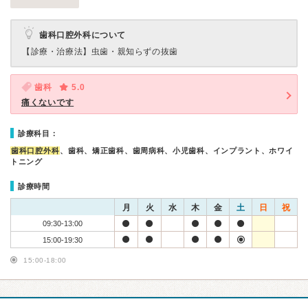
歯科口腔外科について
【診療・治療法】
虫歯・親知らずの抜歯
歯科
5.0
痛くないです
診療科目：
歯科口腔外科
、歯科、矯正歯科、歯周病科、小児歯科、インプラント、ホワイ
トニング
診療時間
月
火
水
木
金
土
日
祝
09:30-13:00
15:00-19:30
15:00-18:00