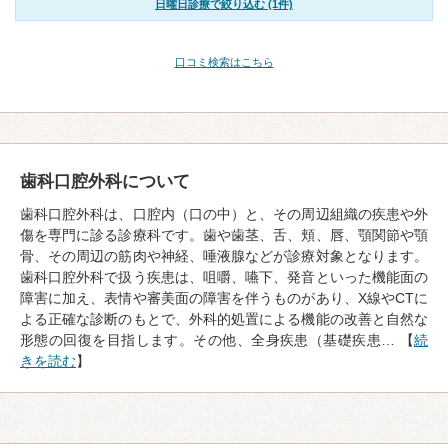
日曜日診療で絞り込む (1件)
口コミ検索はこちら
歯科口腔外科について
歯科口腔外科は、口腔内（口の中）と、その周辺組織の疾患や外
傷を専門に診る診療科です。歯や歯茎、舌、頬、唇、顎関節や顎
骨、その周辺の筋肉や神経、唾液腺などが診療対象となります。
歯科口腔外科で扱う疾患は、咀嚼、嚥下、発音といった機能面の
障害に加え、表情や審美面の障害を伴うものがあり、X線やCTに
よる正確な診断のもとで、外科的処置による機能の改善と自然な
形態の回復を目指します。その他、全身疾患（基礎疾患… 【
続
きを読む
】