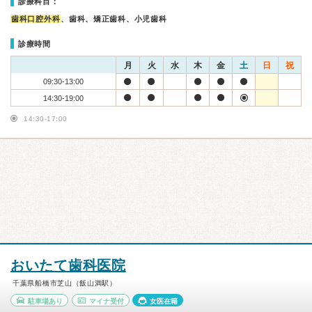
診療科目：
歯科口腔外科
、歯科、矯正歯科、小児歯科
診療時間
月
火
水
木
金
土
日
祝
09:30-13:00
14:30-19:00
14:30-17:00
おいたて歯科医院
千葉県船橋市芝山（飯山満駅）
駐車場あり
マイナ受付
女医在籍