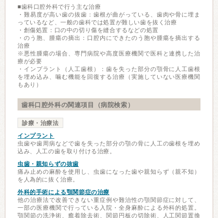
■歯科口腔外科で行う主な治療
・難易度が高い歯の抜歯：歯根が曲がっている、歯肉や骨に埋ま
っているなど、一般の歯科では処置が難しい歯を抜く治療
・創傷処置：口の中の切り傷を縫合するなどの処置
・のう胞、腫瘍の摘出：口腔内にできたのう胞や腫瘍を摘出する
治療
※悪性腫瘍の場合、専門病院や高度医療機関で医科と連携した治
療が必要
・インプラント（人工歯根）：歯を失った部分の顎骨に人工歯根
を埋め込み、噛む機能を回復する治療（実施していない医療機関
もあり）
歯科口腔外科の関連項目（病院検索）
診療・治療法
インプラント
虫歯や歯周病などで歯を失った部分の顎の骨に人工の歯根を埋め
込み、人工の歯を取り付ける治療。
虫歯・親知らずの抜歯
痛み止めの麻酔を使用し、虫歯になった歯や親知らず（親不知）
を人為的に抜く治療。
外科的手術による顎関節症の治療
他の治療法で改善できない重症例や難治性の顎関節症に対して、
一部の医療機関で行っている入院・全身麻酔による外科的処置。
顎関節の洗浄術、癒着除去術、関節円板の切除術、人工関節置換