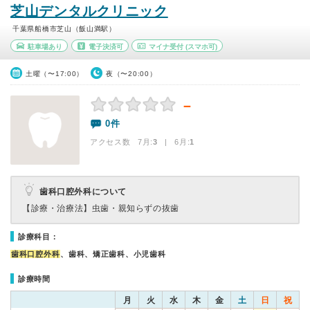
芝山デンタルクリニック
千葉県船橋市芝山（飯山満駅）
駐車場あり
電子決済可
マイナ受付
(スマホ可)
土曜（〜17:00）
夜（〜20:00）
－
0件
アクセス数 7月:
3
| 6月:
1
歯科口腔外科について
【診療・治療法】
虫歯・親知らずの抜歯
診療科目：
歯科口腔外科
、歯科、矯正歯科、小児歯科
診療時間
月
火
水
木
金
土
日
祝