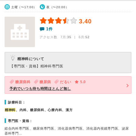
土曜（〜17:00）
夜（〜20:00）
3.40
1件
アクセス数 7月:
35
| 6月:
52
精神科について
【専門医・資格】
精神科専門医
糖尿病科
糖尿病
だるい
5.0
予約でいつも待ち時間ほとんど無し
診療科目：
精神科
、内科、糖尿病科、心療内科、漢方
専門医・資格：
総合内科専門医、糖尿病専門医、消化器病専門医、消化器内視鏡専門医、泌尿
器科専門…