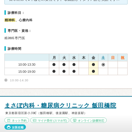
診療科目：
精神科
、心療内科
専門医・資格：
精神科専門医
診療時間
月
火
水
木
金
土
日
祝
10:00-13:30
15:00-19:00
10:00-14:30
まさぼ内科・糖尿病クリニック 飯田橋院
東京都新宿区新小川町（飯田橋駅、後楽園駅、神楽坂駅）
ネット予約
マイナ受付
(スマホ可)
オンライン診療対応
女医在籍