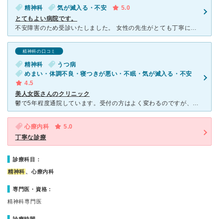
精神科
気が滅入る・不安
5.0
とてもよい病院です。
不安障害のため受診いたしました。 女性の先生がとても丁寧に話を聞いてくださり、無事に完治することが出来ました。 薬に関しても、こちらの要望をしっかりと聞いたうえで出してくださり、本当にありがたかっ
精神科の口コミ
精神科
うつ病
めまい・体調不良・寝つきが悪い・不眠・気が滅入る・不安
4.5
美人女医さんのクリニック
鬱で5年程度通院しています。受付の方はよく変わるのですが、看護婦さんもスタッフも、もちろん先生も親切で優しいクリニックです。 初診の場合には1時間以上かけて詳しく話を聞いてくれるので、自分の通院した
心療内科
5.0
丁寧な診療
診療科目：
精神科
、心療内科
専門医・資格：
精神科専門医