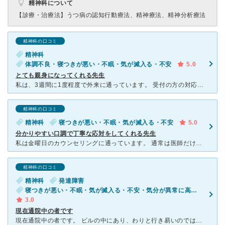
精神科について
【診療・治療法】
うつ病の認知行動療法、精神療法、精神分析療法
精神科の口コミ
精神科
体調不良・寝つきが悪い・不眠・気が滅入る・不安
5.0
とても親身になってくれる先生
私は、3週間に1度程度で外来に通っています。 受付の方の対応は、いつもとても優しく声をかけてくださり、穏やかなので安心できます。 南海医院長は、見るからに誠実で私の話を親身になって聴いてく
精神科の口コミ
精神科
寝つきが悪い・不眠・気が滅入る・不安
5.0
分かりやすい口調で丁寧な応対をしてくれる先生
私は金曜日のカウンセリングに通っています。 通常は医師だけの診察ですが、カウンセリングは希望すれば受けられます。カウンセリングの後、引き続き医師の診察を受けます。カウンセリングだけの受診は不可で
精神科の口コミ
精神科
発達障害
寝つきが悪い・不眠・気が滅入る・不安・気分が異常に高揚している
3.0
現在通院中の者です
現在通院中の者です。 ビルの中にあり、わりと行き易いのではないかなと思います。 待合室もそんなに雰囲気は悪くないし、精神病院ということを感じさせない落ち着いた雰囲気の待合室だと思います。