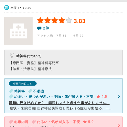
土曜（〜18:30）
3.83
2件
アクセス数 7月:
37
| 6月:
29
精神科について
【専門医・資格】
精神科専門医
【診療・治療法】
精神療法
精神科の口コミ
精神科
不眠症
めまい・寝つきが悪い・不眠・気が滅入る・不安
4.5
最初に行き始めてから、転院しようと考えた事がありません。
[症状・来院理由] 自律神経失調症と思われる症状が出始め、一人暮らしをしていたのもあり、酷くなってはいけないと思い通い始めたのがきっかけでした。 [医師の診断・治療法] 患者のタイプを見分けてい
心療内科
だるい・気が滅入る・不安
5.0