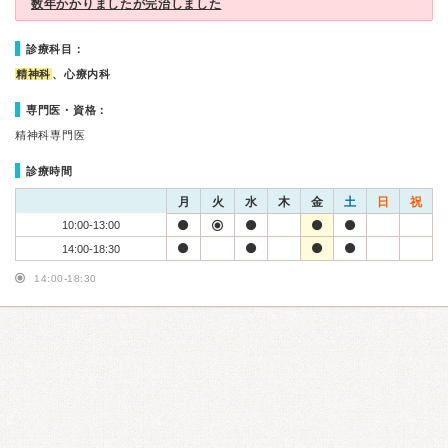
数年かかりましたが完治しました
診療科目：
精神科
、心療内科
専門医・資格：
精神科専門医
診療時間
月
火
水
木
金
土
日
祝
10:00-13:00
14:00-18:30
14:00-18:30