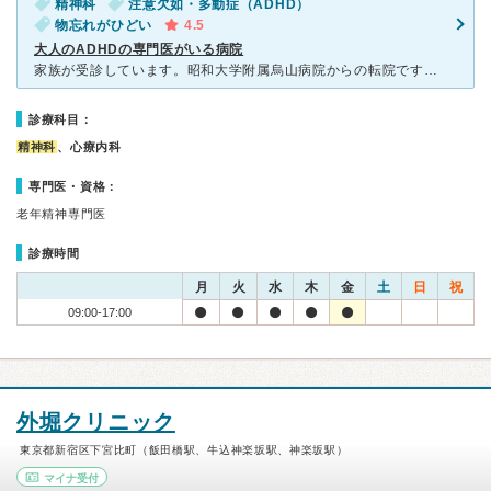
精神科
注意欠如・多動症（ADHD）
物忘れがひどい
4.5
大人のADHDの専門医がいる病院
家族が受診しています。昭和大学附属烏山病院からの転院ですが、昭和大学附属烏山病院と同じ医師に診察していただいています。 自閉症スペクトラムやADHDに詳しい医師が在籍しています。 診察時間は20分
診療科目：
精神科
、心療内科
専門医・資格：
老年精神専門医
診療時間
月
火
水
木
金
土
日
祝
09:00-17:00
外堀クリニック
東京都新宿区下宮比町（飯田橋駅、牛込神楽坂駅、神楽坂駅）
マイナ受付