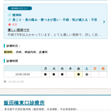
精神科の口コミ
精神科
肩こり・肩の痛み・寝つきが悪い・不眠・気が滅入る・不安
4.0
優しい医師です
不眠で5年以上かかっています。とても優しい医師で、詳しく話を聞いてくれるし、親身になってくれるし、薬も的確に処方してくれます。ただ、ひとりひとりの診察時間が長めなので、タイミングが悪いとかなり待ちます
診療科目：
精神科
、内科、神経内科、皮膚科
診療時間
月
火
水
木
金
土
日
祝
10:00-18:00
10:00-13:00
飯田橋東口診療所
東京都千代田区飯田橋（飯田橋駅、水道橋駅、牛込神楽坂駅）