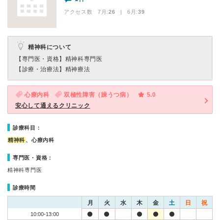
アクセス数 7月:
26
| 6月:
39
精神科について
【専門医・資格】
精神科専門医
【診療・治療法】
精神療法
心療内科
双極性障害（躁うつ病）
5.0
安心して通えるクリニック
診療科目：
精神科
、心療内科
専門医・資格：
精神科専門医
診療時間
月
火
水
木
金
土
日
祝
10:00-13:00