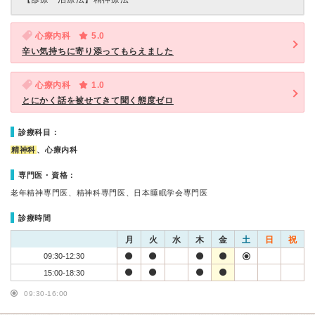
心療内科
5.0
辛い気持ちに寄り添ってもらえました
心療内科
1.0
とにかく話を被せてきて聞く態度ゼロ
診療科目：
精神科
、心療内科
専門医・資格：
老年精神専門医、精神科専門医、日本睡眠学会専門医
診療時間
月
火
水
木
金
土
日
祝
09:30-12:30
15:00-18:30
09:30-16:00