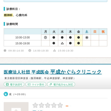
診療科目：
精神科
、心療内科
診療時間
月
火
水
木
金
土
日
祝
10:00-13:00
15:00-19:00
09:30-14:30
14:00-19:30
15:00-19:30
平成かぐらクリニック
医療法人社団 平成医会
東京都新宿区神楽坂（飯田橋駅、牛込神楽坂駅、神楽坂駅）
電子決済可
マイナ受付
電子処方せん対応
夜（〜20:00）
－