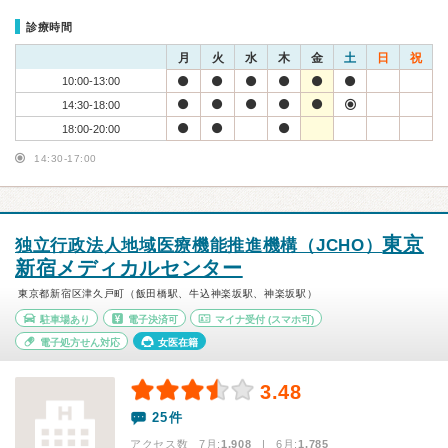
診療時間
月
火
水
木
金
土
日
祝
10:00-13:00
14:30-18:00
18:00-20:00
14:30-17:00
東京
独立行政法人地域医療機能推進機構（JCHO）
新宿メディカルセンター
東京都新宿区津久戸町（飯田橋駅、牛込神楽坂駅、神楽坂駅）
駐車場あり
電子決済可
マイナ受付
(スマホ可)
電子処方せん対応
女医在籍
3.48
25件
アクセス数 7月:
1,908
| 6月:
1,785