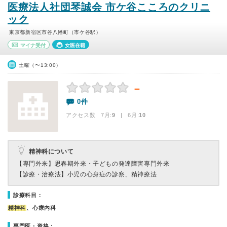
医療法人社団琴誠会 市ケ谷こころのクリニ
ック
東京都新宿区市谷八幡町（市ケ谷駅）
マイナ受付
女医在籍
土曜（〜13:00）
－
0件
アクセス数 7月:
9
| 6月:
10
精神科について
【専門外来】
思春期外来・子どもの発達障害専門外来
【診療・治療法】
小児の心身症の診察、精神療法
診療科目：
精神科
、心療内科
専門医・資格：