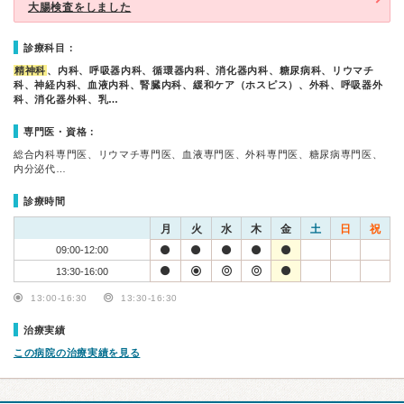
大腸検査をしました
診療科目：
精神科
、内科、呼吸器内科、循環器内科、消化器内科、糖尿病科、リウマチ
科、神経内科、血液内科、腎臓内科、緩和ケア（ホスピス）、外科、呼吸器外
科、消化器外科、乳…
専門医・資格：
総合内科専門医、リウマチ専門医、血液専門医、外科専門医、糖尿病専門医、
内分泌代…
診療時間
月
火
水
木
金
土
日
祝
09:00-12:00
13:30-16:00
13:00-16:30
13:30-16:30
治療実績
この病院の治療実績を見る