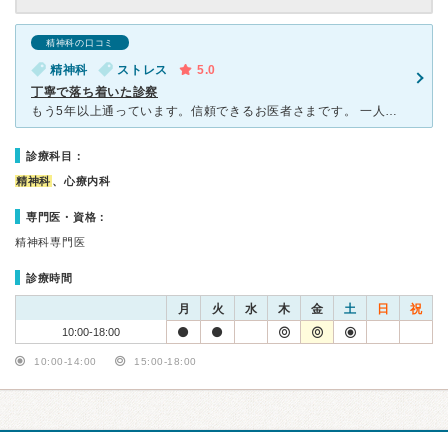
精神科の口コミ
精神科
ストレス
5.0
丁寧で落ち着いた診察
もう5年以上通っています。信頼できるお医者さまです。 一人ひとりにしっかりと向き合い、なぜそのような診察でどんな薬を処方したのか、訊けばちゃんと説明してくださいます。 人生や人間関係に悩んだ時
診療科目：
精神科
、心療内科
専門医・資格：
精神科専門医
診療時間
月
火
水
木
金
土
日
祝
10:00-18:00
10:00-14:00
15:00-18:00