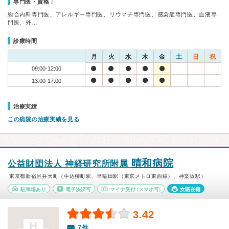
専門医・資格：
総合内科専門医、アレルギー専門医、リウマチ専門医、感染症専門医、血液専
門医、外…
診療時間
月
火
水
木
金
土
日
祝
09:00-12:00
13:00-17:00
治療実績
この病院の治療実績を見る
晴和病院
公益財団法人 神経研究所附属
東京都新宿区弁天町（牛込柳町駅、早稲田駅（東京メトロ東西線）、神楽坂駅）
駐車場あり
電子決済可
マイナ受付
(スマホ可)
女医在籍
3.42
7件