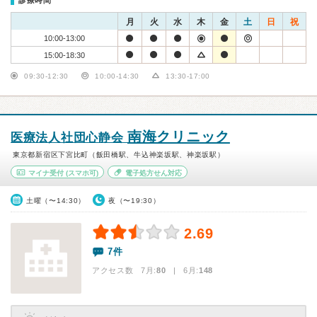
診療時間
月
火
水
木
金
土
日
祝
10:00-13:00
15:00-18:30
09:30-12:30
10:00-14:30
13:30-17:00
南海クリニック
医療法人社団心静会
東京都新宿区下宮比町（飯田橋駅、牛込神楽坂駅、神楽坂駅）
マイナ受付
(スマホ可)
電子処方せん対応
土曜（〜14:30）
夜（〜19:30）
2.69
7件
アクセス数 7月:
80
| 6月:
148