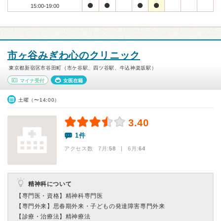
15:00-19:00
市ヶ谷みぎわ心のクリニック
東京都新宿区市谷田町（市ケ谷駅、四ツ谷駅、牛込神楽坂駅）
マイナ受付
女医在籍
土曜（〜14:00）
3.40
1件
アクセス数 7月:
58
| 6月:
64
精神科について
【専門医・資格】
精神科専門医
【専門外来】
思春期外来・子どもの発達障害専門外来
【診療・治療法】
精神療法