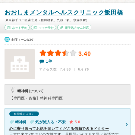
おおしまメンタルヘルスクリニック飯田橋
東京都千代田区富士見（飯田橋駅、九段下駅、水道橋駅）
ネット予約
マイナ受付
電子処方せん対応
土曜（〜14:30）
3.40
1件
アクセス数 7月:
58
| 6月:
76
精神科について
【専門医・資格】
精神科専門医
精神科の口コミ
精神科
気が滅入る・不安
5.0
心に寄り添ってお話を聞いてくださる信頼できるドクター
日本に来て2年ほどの女性です。母国語がイタリア語と英語です。 ストレスを抱えながら仕事をして辛かったです。このドクターに出会えてよかったです。 気持ちに寄り添って話を聞いてくださり、短期的