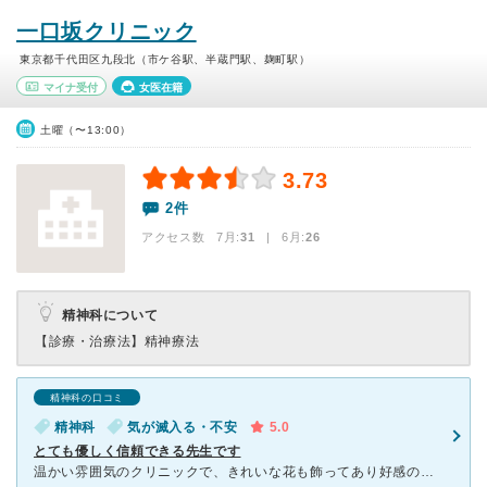
一口坂クリニック
東京都千代田区九段北（市ケ谷駅、半蔵門駅、麹町駅）
マイナ受付
女医在籍
土曜（〜13:00）
3.73
2件
アクセス数 7月:
31
| 6月:
26
精神科について
【診療・治療法】
精神療法
精神科の口コミ
精神科
気が滅入る・不安
5.0
とても優しく信頼できる先生です
温かい雰囲気のクリニックで、きれいな花も飾ってあり好感のもてる印象でした。 不安感も強くありましたが、とても丁寧で優しい先生で、親身に相談にのってくださり、安心して通院することができています。 診