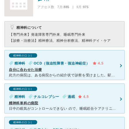
アクセス数 7月:
885
| 6月:
975
精神科について
【専門外来】
発達障害専門外来、睡眠専門外来
【診療・治療法】
精神療法、精神分析療法、精神科デイ・ケア
精神科の口コミ
精神科
OCD（強迫性障害・強迫神経症）
4.5
自分に合わせた治療
此方の病院は、ある病院からの紹介状で診察を受けました。駅からは少し離れていますが、精神科専門で治療のほか入院も可能でした。強迫性障害が幼い頃からあり、同じ事を繰り返ししてしまい、睡眠も出来ない状態であ
精神科の口コミ
精神科
ナルコレプシー
過眠
4.5
精神科単科の病院
日中の眠気がコントロールできない ので、睡眠総合ケアクリニック代々木 の紹介より受診。 精神科領域でも、睡眠障害や発達障害 などピンポイントでの困り事が酷い際 に受診すると、その道のスペ
精神科の口コミ