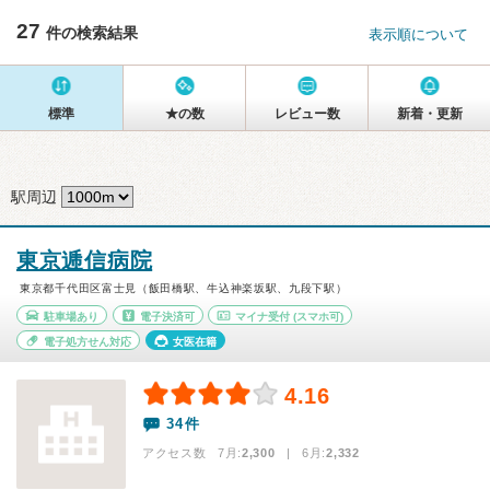
27
件の検索結果
表示順について
標準
★の数
レビュー数
新着・更新
駅周辺
東京逓信病院
東京都千代田区富士見（飯田橋駅、牛込神楽坂駅、九段下駅）
駐車場あり
電子決済可
マイナ受付
(スマホ可)
電子処方せん対応
女医在籍
4.16
34件
アクセス数 7月:
2,300
| 6月:
2,332