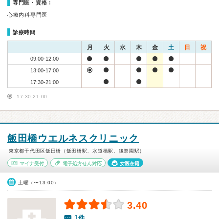
専門医・資格：
心療内科専門医
診療時間
月
火
水
木
金
土
日
祝
09:00-12:00
13:00-17:00
17:30-21:00
17:30-21:00
飯田橋ウエルネスクリニック
東京都千代田区飯田橋（飯田橋駅、水道橋駅、後楽園駅）
マイナ受付
電子処方せん対応
女医在籍
土曜（〜13:00）
3.40
1件