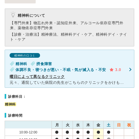
精神科について
【専門外来】
物忘れ外来・認知症外来、アルコール依存症専門外
来、薬物依存症専門外来
【診療・治療法】
精神療法、精神科デイ・ケア、精神科デイ・ナイ
ト・ケア
精神科の口コミ
精神科
摂食障害
体調不良・寝つきが悪い・不眠・気が滅入る・不安
3.0
曜日によって異なるクリニック
元々、通院していた病院の先生がこちらのクリニックをかけもちされているということで、病院をこちらにしました。 クリニック自体は、駅から少し歩くのですが、一本路地裏に入るので人目も気にせず通院ができ
診療科目：
精神科
診療時間
月
火
水
木
金
土
日
祝
10:00-12:00