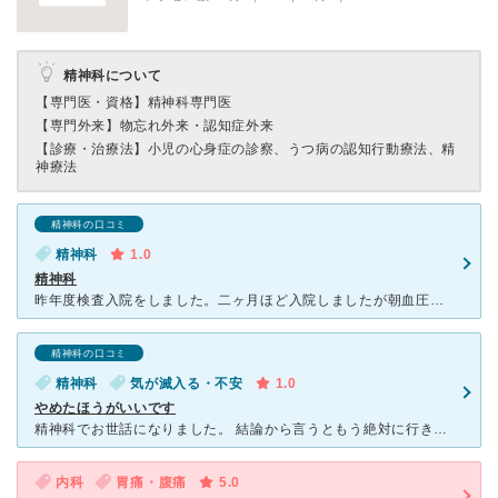
精神科について
【専門医・資格】
精神科専門医
【専門外来】
物忘れ外来・認知症外来
【診療・治療法】
小児の心身症の診察、うつ病の認知行動療法、精
神療法
精神科の口コミ
精神科
1.0
精神科
昨年度検査入院をしました。二ヶ月ほど入院しましたが朝血圧を測るのみで担当医の回診は週に一度3分の問診のみ、体調が悪くなりましたが、一切の検査（脳波、ＭＲＩ、問診ほか）はなくただ2ヶ月幽閉されただけでし
精神科の口コミ
精神科
気が滅入る・不安
1.0
やめたほうがいいです
精神科でお世話になりました。 結論から言うともう絶対に行きたくないです。 あんなに上から目線で物を言う人が精神科の医者とか信じられないです。 ただ適当に話を聞いて薬を出しておけばいいや感がハンパ
内科
胃痛・腹痛
5.0