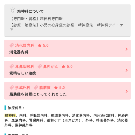
精神科について
【専門医・資格】
精神科専門医
【診療・治療法】
小児の心身症の診察、精神療法、精神科デイ・ケ
ア
消化器内科
5.0
消化器内科
耳鼻咽喉科
鼻腔がん
5.0
素晴らしい連携
形成外科
脂肪腫
5.0
脂肪腫を綺麗にとってくれました
診療科目：
精神科
、内科、呼吸器内科、循環器内科、消化器内科、内分泌代謝科、神経内
科、血液内科、腎臓内科、緩和ケア（ホスピス）、外科、呼吸器外科、消化器
外科、脳神経外科…