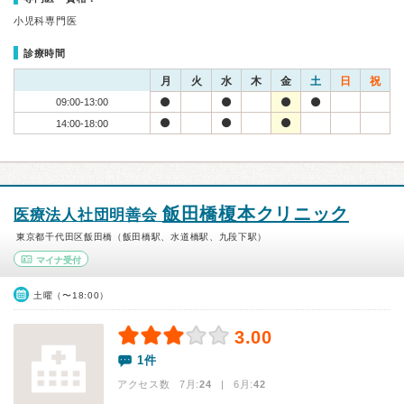
小児科専門医
診療時間
月
火
水
木
金
土
日
祝
09:00-13:00
14:00-18:00
飯田橋榎本クリニック
医療法人社団明善会
東京都千代田区飯田橋（飯田橋駅、水道橋駅、九段下駅）
マイナ受付
土曜（〜18:00）
3.00
1件
アクセス数 7月:
24
| 6月:
42