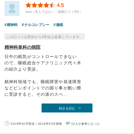
4.5
heal（本人ではない・掲載口コミ9件）
精神科
ナルコレプシー
過眠
この口コミは受診から5年以上経過しています。
精神科単科の病院
日中の眠気がコントロールできない
ので、睡眠総合ケアクリニック代々木
の紹介より受診。
精神科領域でも、睡眠障害や発達障害
などピンポイントでの困り事が酷い際
に受診すると、その道のスペ...
続きを読む
2019年02月受診 / 2019年03月投稿
12人が参考になった