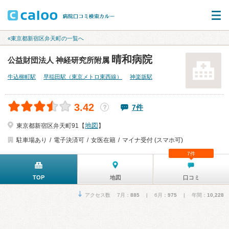
«東京都新宿区弁天町の一覧へ
晴和病院
公益財団法人 神経研究所附属
牛込柳町駅
早稲田駅（東京メトロ東西線）
神楽坂駅
3.42
7件
？
地図
東京都新宿区弁天町91【
】
駐車場あり
電子決済可
女医在籍
マイナ受付 (スマホ可)
7件
TOP
地図
口コミ
アクセス数 7月：
885
| 6月：
975
| 年間：
10,228