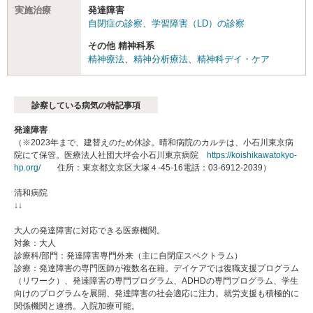
実施治療
発達障害
自閉症の診察
、
学習障害（LD）の診察
その他 精神科系
精神療法
、
精神分析療法
、
精神科デイ・ケア
診察している病気の特記事項
発達障害
（※2023年まで、建替えのため休診。晴和病院のカルテは、小石川東京病
院にて保管。医療法人社団大坪会小石川東京病院
https://koishikawatokyo-
hp.org/
住所：東京都文京区大塚４-45-16電話：03-6912-2039）
清和病院
↓↓
大人の発達障害に対応できる医療機関。
対象：大人
診療科/部門：発達障害専門外来（主に自閉症スペクトラム）
診療：発達障害の専門医師が複数名在籍。デイケアでは復職支援プログラム
（リワーク）、発達障害の専門プログラム、ADHDの専門プログラム、学生
向けのプログラムを展開、発達障害の社会適応に注力。就労支援も積極的に
関係機関と連携。入院加療可能。