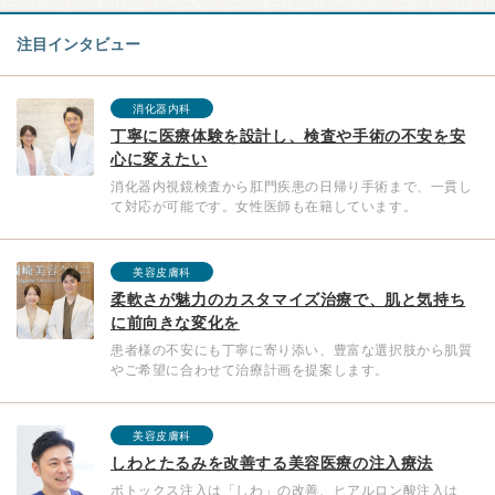
注目インタビュー
消化器内科
丁寧に医療体験を設計し、検査や手術の不安を安
心に変えたい
消化器内視鏡検査から肛門疾患の日帰り手術まで、一貫し
て対応が可能です。女性医師も在籍しています。
美容皮膚科
柔軟さが魅力のカスタマイズ治療で、肌と気持ち
に前向きな変化を
患者様の不安にも丁寧に寄り添い、豊富な選択肢から肌質
やご希望に合わせて治療計画を提案します。
美容皮膚科
しわとたるみを改善する美容医療の注入療法
ボトックス注入は「しわ」の改善、ヒアルロン酸注入は