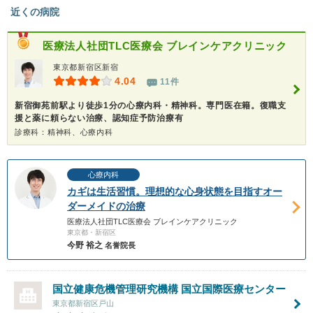
近くの病院
医療法人社団TLC医療会 ブレインケアクリニック
東京都新宿区新宿
4.04
11件
新宿御苑前駅より徒歩1分の心療内科・精神科。専門医在籍。復職支
援と薬に頼らない治療、認知症予防治療有
診療科：精神科、心療内科
心療内科
カギは生活習慣。理想的な心身状態を目指すオー
ダーメイドの治療
医療法人社団TLC医療会 ブレインケアクリニック
東京都・新宿区
今野 裕之
名誉院長
国立健康危機管理研究機構
国立国際医療センター
東京都新宿区戸山