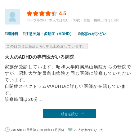
4.5
パープル260（本人ではない・30代・男性・掲載口コミ13件）
精神科
注意欠如・多動症（ADHD）
物忘れがひどい
この口コミは受診から5年以上経過しています。
大人のADHDの専門医がいる病院
家族が受診しています。昭和大学附属烏山病院からの転院で
すが、昭和大学附属烏山病院と同じ医師に診察していただい
ています。
自閉症スペクトラムやADHDに詳しい医師が在籍していま
す。
診察時間は20分...
続きを読む
2015年11月受診 / 2015年11月投稿
20人が参考になった