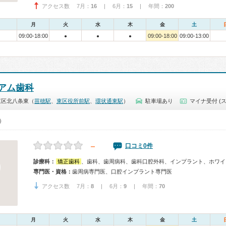
アクセス数 7月：
16
| 6月：
15
| 年間：
200
月
火
水
木
金
土
09:00-18:00
09:00-18:00
09:00-13:00
●
●
●
アム歯科
東区北八条東（
苗穂駅
、
東区役所前駅
、
環状通東駅
）
駐車場あり
マイナ受付 (
0）
－
口コミ0件
診療科：
矯正歯科
、歯科、歯周病科、歯科口腔外科、インプラント、ホワイ
専門医・資格：
歯周病専門医、口腔インプラント専門医
アクセス数 7月：
8
| 6月：
9
| 年間：
70
月
火
水
木
金
土