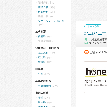
脳神経外科
(0)
整形外科
(3件)
形成外科
(1件)
美容外科
(0)
リハビリテーション科
(3件)
ネット予約
皮膚科系
北13ハニ
皮膚科
(3件)
北海道札幌市
美容皮膚科
(0)
マイナ受付 (ス
泌尿器科・肛門科系
土曜（〜18:0
泌尿器科
(1件)
肛門科
(1件)
性病科
(1件)
眼科系
眼科
(3件)
耳鼻咽喉科系
耳鼻咽喉科
(3件)
産婦人科系
産科
(1件)
婦人科
(1件)
産婦人科
(1件)