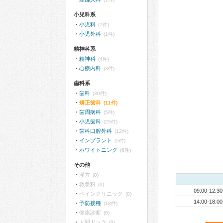
小児科系
小児科
(7件)
小児外科
(1件)
精神科系
精神科
(4件)
心療内科
(3件)
歯科系
歯科
(30件)
矯正歯科
(11件)
歯周病科
(5件)
小児歯科
(25件)
歯科口腔外科
(12件)
インプラント
(5件)
ホワイトニング
(6件)
その他
漢方
(0)
救急科
(0)
09:00-12:30
ペインクリニック
(0)
14:00-18:00
予防接種
(18件)
健康診断
(0)
人間ドック
(0)