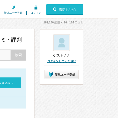
病院をさがす
新規ユーザ登録
ログイン
182,230
病院・
264,124
口コミ
ミ・評判
ゲスト
さん
ログインしてください
新規ユーザ登録
絞り込み »