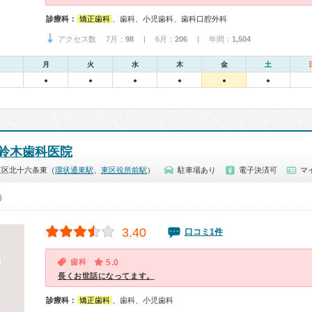
診療科：
矯正歯科
、歯科、小児歯科、歯科口腔外科
アクセス数 7月：
98
| 6月：
206
| 年間：
1,504
月
火
水
木
金
土
●
●
●
●
●
●
鈴木歯科医院
東区北十六条東（
環状通東駅
、
東区役所前駅
）
駐車場あり
電子決済可
マ
0）
3.40
口コミ1件
歯科
5.0
長くお世話になってます。
診療科：
矯正歯科
、歯科、小児歯科