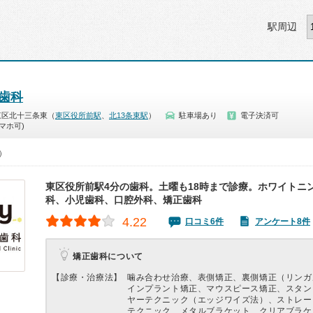
駅周辺
ー歯科
東区北十三条東（
東区役所前駅
、
北13条東駅
）
駐車場あり
電子決済可
マホ可)
0）
東区役所前駅4分の歯科。土曜も18時まで診療。ホワイトニ
科、小児歯科、口腔外科、矯正歯科
4.22
口コミ6件
アンケート8件
矯正歯科について
【診療・治療法】
噛み合わせ治療、表側矯正、裏側矯正（リンガ
インプラント矯正、マウスピース矯正、スタン
ヤーテクニック（エッジワイズ法）、ストレー
テクニック、メタルブラケット、クリアブラケ