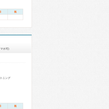
日
祝
スマホ可)
トニング
日
祝