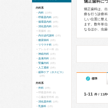
矯正歯科に
内科系
矯正歯科は、出
内科
(13件)
療を行う診療科
呼吸器内科
(4件)
しい位置に整え
循環器内科
(4件)
ます。数年単位
消化器内科
(5件)
なるほか、虫歯
胃腸科
(0)
内分泌代謝科
(2件)
糖尿病科
(3件)
リウマチ科
(1件)
アレルギー科
(0)
神経内科
(1件)
血液内科
(1件)
腎臓内科
(3件)
人工透析
(3件)
緩和ケア（ホスピス）
(2件)
標準
外科系
外科
(2件)
呼吸器外科
(0)
1-11
件 / 11
心臓血管外科
(0)
消化器外科
(1件)
乳腺科
(1件)