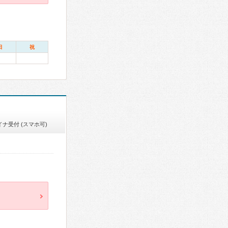
日
祝
イナ受付 (スマホ可)