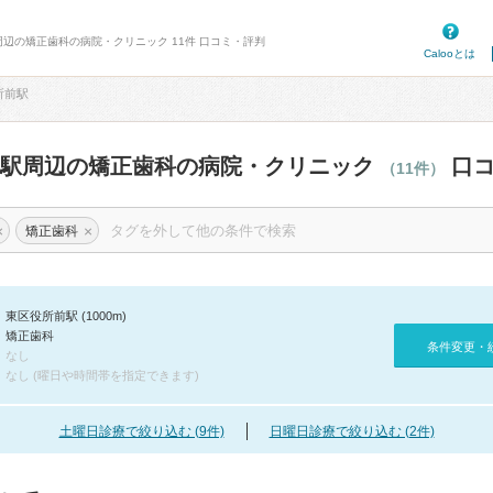
周辺の矯正歯科の病院・クリニック 11件 口コミ・評判
Calooとは
所前駅
前駅周辺の矯正歯科の病院・クリニック
口コ
（11件）
×
×
矯正歯科
東区役所前駅 (1000m)
矯正歯科
条件変更・
なし
なし (曜日や時間帯を指定できます)
土曜日診療で絞り込む (9件)
日曜日診療で絞り込む (2件)