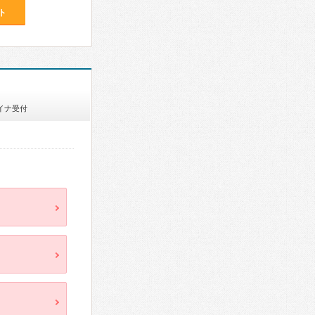
ト
イナ受付