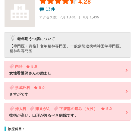
4.28
13件
アクセス数 7月:
1,481
| 6月:
1,435
老年期うつ病について
【専門医・資格】
老年精神専門医、一般病院連携精神医学専門医、
精神科専門医
内科
5.0
女性看護師さんの励まし
形成外科
5.0
さすがです
婦人科
卵巣がん
下腹部の痛み（女性）
5.0
技術が高い、山形が誇るべき病院です。
診療科目：