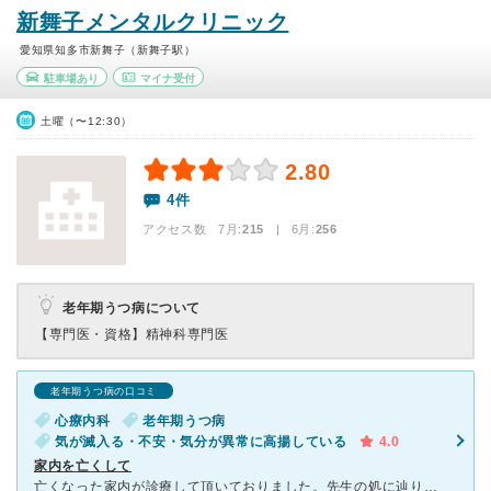
新舞子メンタルクリニック
愛知県知多市新舞子（新舞子駅）
駐車場あり
マイナ受付
土曜（〜12:30）
2.80
4件
アクセス数 7月:
215
| 6月:
256
老年期うつ病について
【専門医・資格】
精神科専門医
老年期うつ病の口コミ
心療内科
老年期うつ病
気が滅入る・不安・気分が異常に高揚している
4.0
家内を亡くして
亡くなった家内が診療して頂いておりました。先生の処に辿り着くまで大病院、他診療内科数件通ってましたが、何処も事務的だったり一方的だったりで悲しく辛い思いしました。縁合って先生の処に巡り合って親身になり