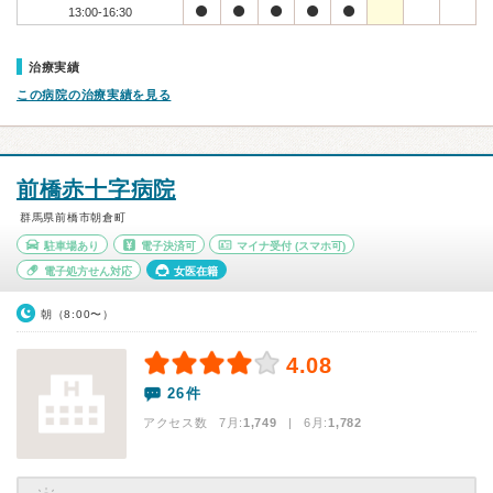
13:00-16:30
治療実績
この病院の治療実績を見る
前橋赤十字病院
群馬県前橋市朝倉町
駐車場あり
電子決済可
マイナ受付
(スマホ可)
電子処方せん対応
女医在籍
朝（8:00〜）
4.08
26件
アクセス数 7月:
1,749
| 6月:
1,782