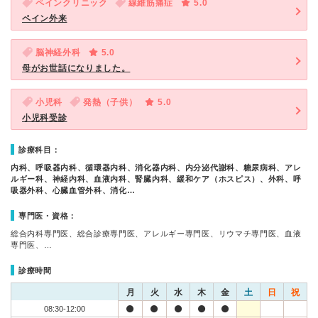
ペインクリニック
線維筋痛症
5.0
ペイン外来
脳神経外科
5.0
母がお世話になりました。
小児科
発熱（子供）
5.0
小児科受診
診療科目：
内科、呼吸器内科、循環器内科、消化器内科、内分泌代謝科、糖尿病科、アレ
ルギー科、神経内科、血液内科、腎臓内科、緩和ケア（ホスピス）、外科、呼
吸器外科、心臓血管外科、消化…
専門医・資格：
総合内科専門医、総合診療専門医、アレルギー専門医、リウマチ専門医、血液
専門医、…
診療時間
月
火
水
木
金
土
日
祝
08:30-12:00