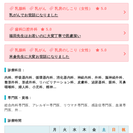
乳腺科
乳がん
乳房のしこり（女性）
5.0
乳がんでお世話になりました
歯科口腔外科
5.0
福田先生はお若いのに大変丁寧で思慮深い
乳腺科
乳がん
乳房のしこり（女性）
5.0
米倉先生に大変お世話になりました
診療科目：
内科、呼吸器内科、循環器内科、消化器内科、神経内科、外科、脳神経外科、
整形外科、形成外科、リハビリテーション科、皮膚科、泌尿器科、眼科、耳鼻
咽喉科、婦人科、小児科、精神…
専門医・資格：
総合内科専門医、アレルギー専門医、リウマチ専門医、感染症専門医、血液専
門医、外…
診療時間
月
火
水
木
金
土
日
祝