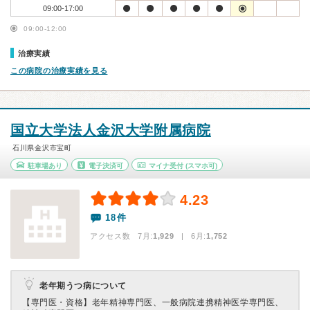
09:00-17:00
09:00-12:00
治療実績
この病院の治療実績を見る
国立大学法人金沢大学附属病院
石川県金沢市宝町
駐車場あり
電子決済可
マイナ受付
(スマホ可)
4.23
18件
アクセス数 7月:
1,929
| 6月:
1,752
老年期うつ病について
【専門医・資格】
老年精神専門医、一般病院連携精神医学専門医、