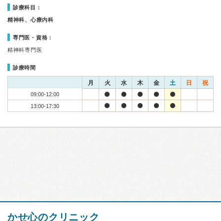
診療科目：
精神科、心療内科
専門医・資格：
精神科専門医
診療時間
月
火
水
木
金
土
日
祝
09:00-12:00
13:00-17:30
かせ心のクリニック