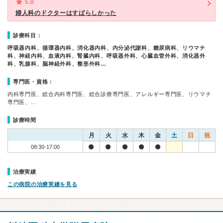
5.0
婦人科のドクターはすばらしかった
診療科目：
呼吸器内科、循環器内科、消化器内科、内分泌代謝科、糖尿病科、リウマチ
科、神経内科、血液内科、腎臓内科、呼吸器外科、心臓血管外科、消化器外
科、乳腺科、脳神経外科、整形外科…
専門医・資格：
内科専門医、総合内科専門医、総合診療専門医、アレルギー専門医、リウマチ
専門医、…
診療時間
月
火
水
木
金
土
日
祝
08:30-17:00
治療実績
この病院の治療実績を見る