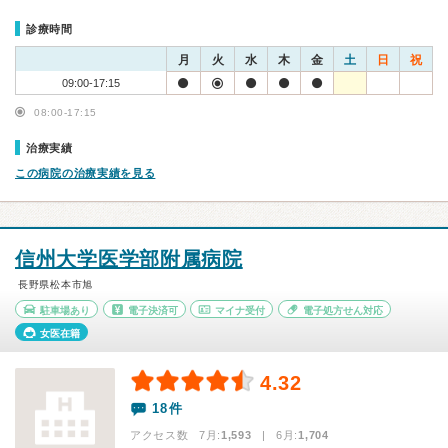
診療時間
月
火
水
木
金
土
日
祝
09:00-17:15
08:00-17:15
治療実績
この病院の治療実績を見る
信州大学医学部附属病院
長野県松本市旭
駐車場あり
電子決済可
マイナ受付
電子処方せん対応
女医在籍
4.32
18件
アクセス数 7月:
1,593
| 6月:
1,704