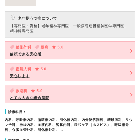
老年期うつ病について
【専門医・資格】
老年精神専門医、一般病院連携精神医学専門医、
精神科専門医
整形外科
腰痛
5.0
信頼できる安心感
産婦人科
5.0
安心します
救急科
5.0
とても大きな総合病院
診療科目：
内科、呼吸器内科、循環器内科、消化器内科、内分泌代謝科、糖尿病科、リウ
マチ科、神経内科、血液内科、腎臓内科、緩和ケア（ホスピス）、呼吸器外
科、心臓血管外科、消化器外科、…