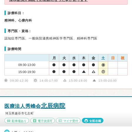
診療科目：
精神科、心療内科
専門医・資格：
認知症専門医、一般病院連携精神医学専門医、精神科専門医
診療時間
月
火
水
木
金
土
日
祝
09:30-13:00
15:00-19:30
09:30-12:30
14:00-17:00
15:00-18:00
15:00-20:00
北辰病院
医療法人秀峰会
埼玉県越谷市七左町
駐車場あり
電子決済可
マイナ受付
女医在籍