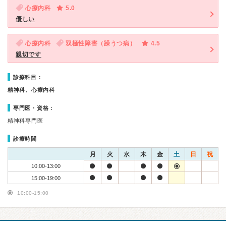
心療内科
5.0
優しい
心療内科
双極性障害（躁うつ病）
4.5
親切です
診療科目：
精神科、心療内科
専門医・資格：
精神科専門医
診療時間
月
火
水
木
金
土
日
祝
10:00-13:00
15:00-19:00
10:00-15:00