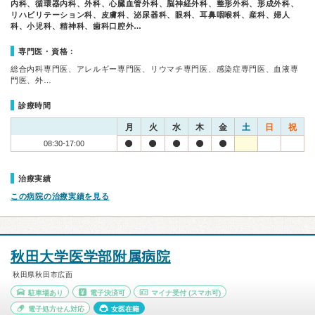
内科、循環器内科、外科、心臓血管外科、脳神経外科、整形外科、形成外科、
リハビリテーション科、皮膚科、泌尿器科、眼科、耳鼻咽喉科、産科、婦人
科、小児科、精神科、歯科口腔外…
専門医・資格：
総合内科専門医、アレルギー専門医、リウマチ専門医、感染症専門医、血液専
門医、外…
診療時間
月
火
水
木
金
土
日
祝
08:30-17:00
治療実績
この病院の治療実績を見る
秋田大学医学部附属病院
秋田県秋田市広面
駐車場あり
電子決済可
マイナ受付
(スマホ可)
電子処方せん対応
女医在籍