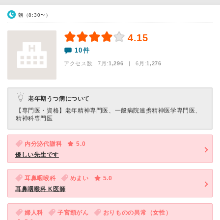
朝（8:30〜）
4.15
10件
アクセス数 7月:
1,296
| 6月:
1,276
老年期うつ病について
【専門医・資格】
老年精神専門医、一般病院連携精神医学専門医、
精神科専門医
内分泌代謝科
5.0
優しい先生です
耳鼻咽喉科
めまい
5.0
耳鼻咽喉科 K医師
婦人科
子宮頸がん
おりものの異常（女性）