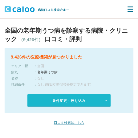
全国の老年期うつ病を診察する病院・クリニ
ック
口コミ・評判
（9,426件）
9,426件の医療機関が見つかりました
エリア・駅
全国
病気
老年期うつ病
名称
なし
詳細条件
なし (曜日や時間帯を指定できます)
条件変更・絞り込み
口コミ検索はこちら