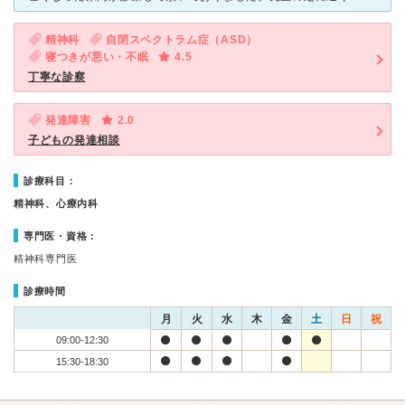
精神科
自閉スペクトラム症（ASD）
寝つきが悪い・不眠
4.5
丁寧な診察
発達障害
2.0
子どもの発達相談
診療科目：
精神科、心療内科
専門医・資格：
精神科専門医
診療時間
月
火
水
木
金
土
日
祝
09:00-12:30
15:30-18:30