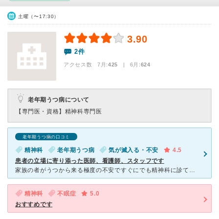
土曜（〜17:30）
3.90
2件
アクセス数 7月:
425
| 6月:
624
老年期うつ病について
【専門医・資格】
精神科専門医
老年期うつ病の口コミ
精神科
老年期うつ病
気が滅入る・不安
4.5
患者の立場に寄り添った医師、看護師、スタッフです
家族の者がうつから来る極度の不安ですぐにでも精神科に診てもらいたかったのですが、他の病院では初診の受付なし、予約２週間待ちの時、７月開業の当院を他の病院で教えていただき連絡したところすぐ診てもらうこと
精神科
不眠症
5.0
おすすめです