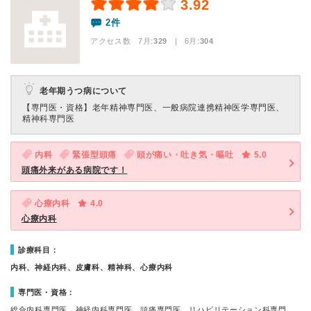
3.92
2件
アクセス数 7月:
329
| 6月:
304
老年期うつ病について
【専門医・資格】
老年精神専門医、一般病院連携精神医学専門医、
精神科専門医
内科
緊張型頭痛
頭が痛い・吐き気・嘔吐
5.0
頭痛外来がある病院です！
心療内科
4.0
心療内科
診療科目：
内科、神経内科、皮膚科、精神科、心療内科
専門医・資格：
総合内科専門医、神経内科専門医、頭痛専門医、リハビリテーション科専門