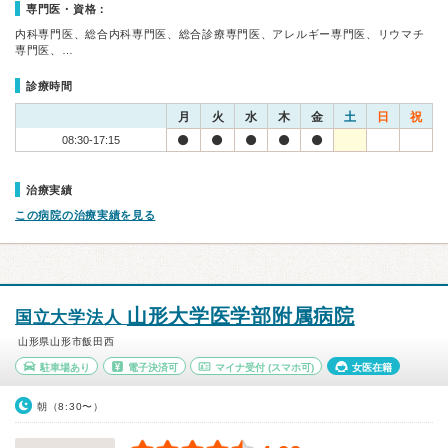
専門医・資格：
内科専門医、総合内科専門医、総合診療専門医、アレルギー専門医、リウマチ
専門医、…
診療時間
月
火
水
木
金
土
日
祝
08:30-17:15
治療実績
この病院の治療実績を見る
山形大学医学部附属病院
国立大学法人
山形県山形市飯田西
駐車場あり
電子決済可
マイナ受付
(スマホ可)
女医在籍
朝（8:30〜）