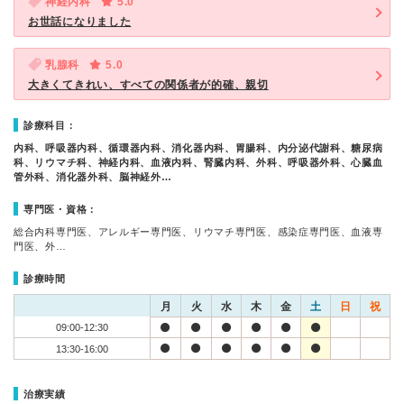
神経内科
5.0
お世話になりました
乳腺科
5.0
大きくてきれい、すべての関係者が的確、親切
診療科目：
内科、呼吸器内科、循環器内科、消化器内科、胃腸科、内分泌代謝科、糖尿病
科、リウマチ科、神経内科、血液内科、腎臓内科、外科、呼吸器外科、心臓血
管外科、消化器外科、脳神経外…
専門医・資格：
総合内科専門医、アレルギー専門医、リウマチ専門医、感染症専門医、血液専
門医、外…
診療時間
月
火
水
木
金
土
日
祝
09:00-12:30
13:30-16:00
治療実績