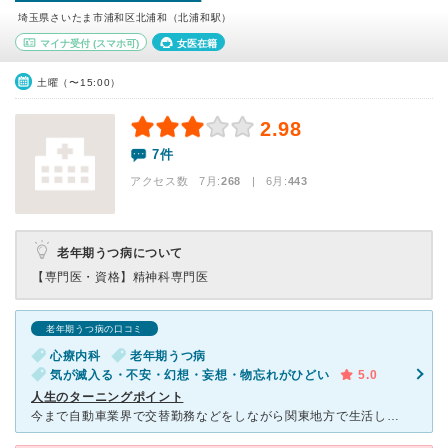
埼玉県さいたま市浦和区北浦和（北浦和駅）
マイナ受付
(スマホ可)
女医在籍
土曜（〜15:00）
2.98
7件
アクセス数 7月:
268
| 6月:
443
老年期うつ病について
【専門医・資格】
精神科専門医
老年期うつ病の口コミ
心療内科
老年期うつ病
気が滅入る・不安・幻想・妄想・物忘れがひどい
5.0
人生のターニングポイント
今まで自動車業界で交替勤務などをしながら関東地方で生活していましたが朝帰ってきても寝れない 夜遅くなっても寝れないからと医師に相談して安定剤や睡眠薬などを飲みながら何十年も仕事していました。ある時仕