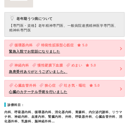
老年期うつ病について
【専門医・資格】
老年精神専門医、一般病院連携精神医学専門医、
精神科専門医
循環器内科
特発性拡張型心筋症
5.0
緊急入院でお世話になりました
神経内科
慢性硬膜下血腫
めまい
5.0
急患受付ありがとうございました。
心臓血管外科
狭心症
吐き気・嘔吐
5.0
心臓のカテーテル手術を行いました
診療科目：
内科、呼吸器内科、循環器内科、消化器内科、胃腸科、内分泌代謝科、リウマ
チ科、神経内科、血液内科、腎臓内科、外科、呼吸器外科、心臓血管外科、消
化器外科、乳腺科、脳神経外科…