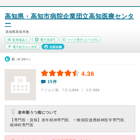
高知県・高知市病院企業団立高知医療センタ
ー
高知県高知市池
駐車場あり
電子決済可
マイナ受付
(スマホ可)
電子処方せん対応
女医在籍
朝（8:30〜）
4.36
15件
アクセス数 7月:
1,004
| 6月:
926
老年期うつ病について
【専門医・資格】
老年精神専門医、一般病院連携精神医学専門医、
精神科専門医