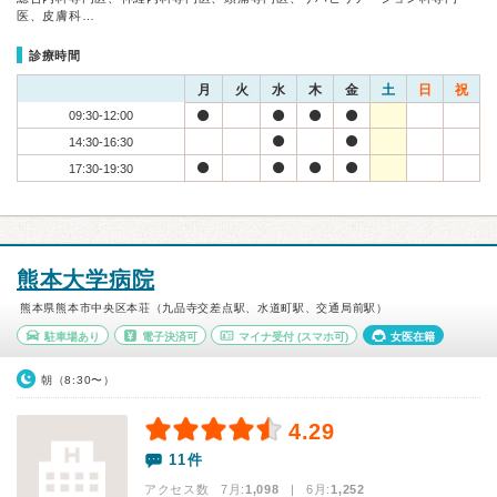
医、皮膚科…
診療時間
月
火
水
木
金
土
日
祝
09:30-12:00
14:30-16:30
17:30-19:30
熊本大学病院
熊本県熊本市中央区本荘（九品寺交差点駅、水道町駅、交通局前駅）
駐車場あり
電子決済可
マイナ受付
(スマホ可)
女医在籍
朝（8:30〜）
4.29
11件
アクセス数 7月:
1,098
| 6月:
1,252