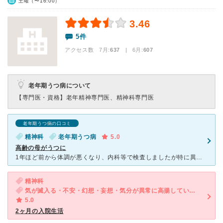
土曜（〜16:00）
3.46
5件
アクセス数 7月:
637
| 6月:
607
老年期うつ病について
【専門医・資格】
老年精神専門医、精神科専門医
老年期うつ病の口コミ
精神科
老年期うつ病
5.0
高齢の母がうつに
1年ほど前から体調が悪くなり、内科等で検査しましたが特に異常はなく、他院の精神科を受診しうつ病と診断されました。 その後、全く症状は良くならず高齢者専門外来があるこちらの病院を藁をも掴む思いで受診し
精神科
気が滅入る・不安・幻想・妄想・気分が異常に高揚している・体重増加・協調性がない・落ち着きがない（子供）
5.0
2ヶ月の入院生活