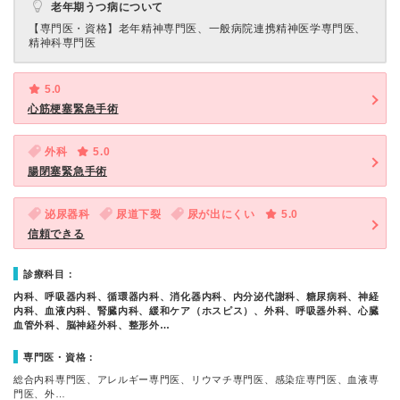
老年期うつ病について
【専門医・資格】
老年精神専門医、一般病院連携精神医学専門医、
精神科専門医
5.0
心筋梗塞緊急手術
外科
5.0
腸閉塞緊急手術
泌尿器科
尿道下裂
尿が出にくい
5.0
信頼できる
診療科目：
内科、呼吸器内科、循環器内科、消化器内科、内分泌代謝科、糖尿病科、神経
内科、血液内科、腎臓内科、緩和ケア（ホスピス）、外科、呼吸器外科、心臓
血管外科、脳神経外科、整形外…
専門医・資格：
総合内科専門医、アレルギー専門医、リウマチ専門医、感染症専門医、血液専
門医、外…