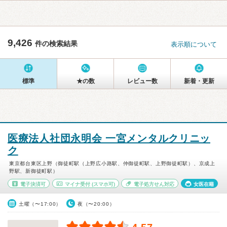
9,426
件の検索結果
表示順について
標準
★の数
レビュー数
新着・更新
医療法人社団永明会 一宮メンタルクリニッ
ク
東京都台東区上野（御徒町駅（上野広小路駅、仲御徒町駅、上野御徒町駅）、京成上
野駅、新御徒町駅）
電子決済可
マイナ受付
(スマホ可)
電子処方せん対応
女医在籍
土曜（〜17:00）
夜（〜20:00）