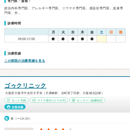
専門医・資格：
総合内科専門医、アレルギー専門医、リウマチ専門医、感染症専門医、血液専
門医、外…
診療時間
月
火
水
木
金
土
日
祝
09:00-17:00
治療実績
この病院の治療実績を見る
ゴゥクリニック
大阪府大阪市中央区大手前（天満橋駅、谷町四丁目駅、大阪城北詰駅）
ネット予約
マイナ受付
(スマホ可)
オンライン診療対応
女医在籍
夜（〜19:30）