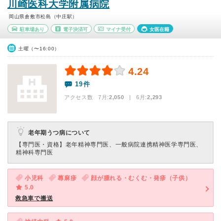
川崎医科大学附属病院
岡山県倉敷市松島（中庄駅）
駐車場あり
電子決済可
マイナ受付
女医在籍
土曜（〜16:00）
4.24
19件
アクセス数 7月:
2,050
| 6月:
2,293
老年期うつ病について
【専門医・資格】
老年精神専門医、一般病院連携精神医学専門医、
精神科専門医
小児科
蕁麻疹
顔が腫れる・むくむ・発疹（子供）
5.0
救急車で搬送