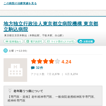
この病院の治療実績を見る
地方独立行政法人東京都立病院機構 東京都
立駒込病院
東京都文京区本駒込（本駒込駅、千駄木駅、白山駅）
駐車場あり
電子決済可
マイナ受付
(スマホ可)
女医在籍
土曜（〜12:00）
4.24
32件
アクセス数 7月:
2,378
| 6月:
3,274
老年期うつ病について
【専門医・資格】
老年精神専門医、一般病院連携精神医学専門医、
精神科専門医