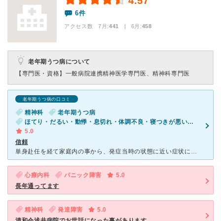
4.57
6件
アクセス数 7月:
441
| 6月:
458
老年期うつ病について
【専門医・資格】
一般病院連携精神医学専門医、精神科専門医
老年期うつ病の口コミ
精神科
老年期うつ病
ほてり・だるい・動悸・息切れ・体調不良・寝つきが悪い・不眠・ED（男性）・気が滅入る・不安・幻想・妄想・気分が異常に高揚している
5.0
信頼
単身赴任を経て家庭内の事から、発症当時の状態に近い症状に戻りましてもしかしたら病院が合っていないのではと慌てて診療科目を確認致しましたら何と「小児科内科」の記載がこれはまずいと早速ネットにて探して数多
心療内科
パニック障害
5.0
長年通ってます
精神科
発達障害
5.0
清和会浅井病院でお世話になった事があります