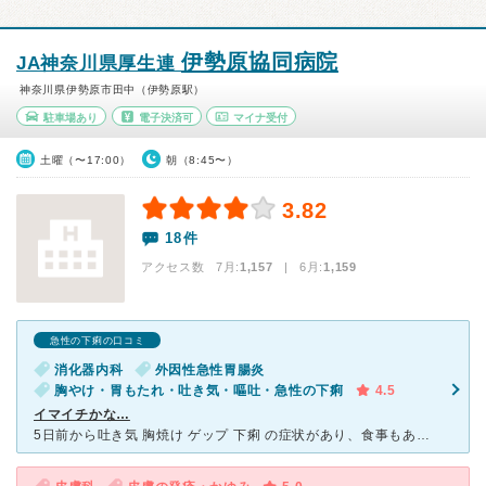
伊勢原協同病院
JA神奈川県厚生連
神奈川県伊勢原市田中（伊勢原駅）
駐車場あり
電子決済可
マイナ受付
土曜（〜17:00）
朝（8:45〜）
3.82
18件
アクセス数 7月:
1,157
| 6月:
1,159
急性の下痢の口コミ
消化器内科
外因性急性胃腸炎
胸やけ・胃もたれ・吐き気・嘔吐・急性の下痢
4.5
イマイチかな…
5日前から吐き気 胸焼け ゲップ 下痢 の症状があり、食事もあまり摂れず受診。体重の減少が激しいので体力がなく疲れてばかりいました。こちらの病院は新しく建て直ししてあり とても綺麗で、受付と会計で混ん