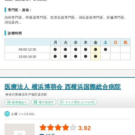
専門医・資格：
内科専門医、呼吸器専門医、気管支鏡専門医、消化器病専門医、肝臓専門医、
消化器内…
診療時間
月
火
水
木
金
土
日
祝
09:00-12:30
15:00-18:30
医療法人 横浜博萌会 西横浜国際総合病院
神奈川県横浜市戸塚区汲沢町
駐車場あり
電子決済可
マイナ受付
(スマホ可)
土曜（〜13:00）
3.92