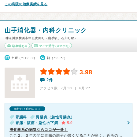
この病院の治療実績を見る
山手消化器・内科クリニック
神奈川県横浜市中区麦田町（山手駅、石川町駅）
駐車場あり
マイナ受付
(スマホ可)
土曜（〜12:00）
朝（7:30〜）
3.98
2件
アクセス数 7月:
90
| 6月:
77
急性の下痢の口コミ
胃腸科
胃腸炎（急性胃腸炎）
胃痛・腹痛・急性の下痢
5.0
消化器系の病気ならココが一番！
ここ２、３年の間に胃腸の調子が悪くなることが多く、近所の内科へ行っていたのですが、友人の勧めでこの病院に行きました。 病院はきれいなビルの２階にあり、１階は処方箋の薬局になっています。 病院内は、