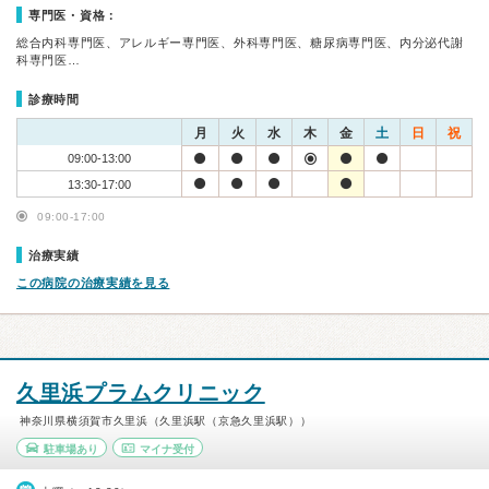
専門医・資格：
総合内科専門医、アレルギー専門医、外科専門医、糖尿病専門医、内分泌代謝
科専門医…
診療時間
月
火
水
木
金
土
日
祝
09:00-13:00
13:30-17:00
09:00-17:00
治療実績
この病院の治療実績を見る
久里浜プラムクリニック
神奈川県横須賀市久里浜（久里浜駅（京急久里浜駅））
駐車場あり
マイナ受付