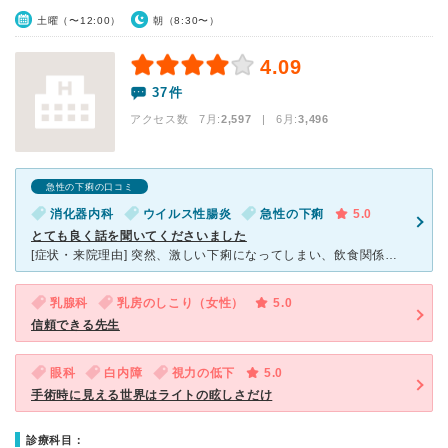
土曜（〜12:00）
朝（8:30〜）
4.09
37件
アクセス数 7月:
2,597
| 6月:
3,496
急性の下痢の口コミ
消化器内科
ウイルス性腸炎
急性の下痢
5.0
とても良く話を聞いてくださいました
[症状・来院理由] 突然、激しい下痢になってしまい、飲食関係の仕事をしていることもあって受診しました。 家の近所で大きな病院なので安心して受診できると思いました。 [医師の診断・治療法] 腹痛
乳腺科
乳房のしこり（女性）
5.0
信頼できる先生
眼科
白内障
視力の低下
5.0
手術時に見える世界はライトの眩しさだけ
診療科目：