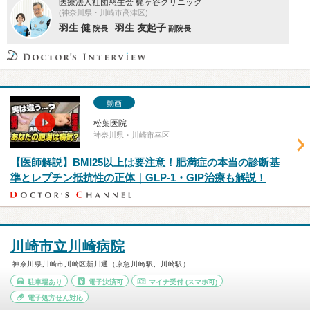
医療法人社団慈生会 梶ヶ谷クリニック
(神奈川県・川崎市高津区)
羽生 健
羽生 友起子
院長
副院長
動画
松葉医院
神奈川県・川崎市幸区
【医師解説】BMI25以上は要注意！肥満症の本当の診断基
準とレプチン抵抗性の正体｜GLP-1・GIP治療も解説！
川崎市立川崎病院
神奈川県川崎市川崎区新川通（京急川崎駅、川崎駅）
駐車場あり
電子決済可
マイナ受付
(スマホ可)
電子処方せん対応