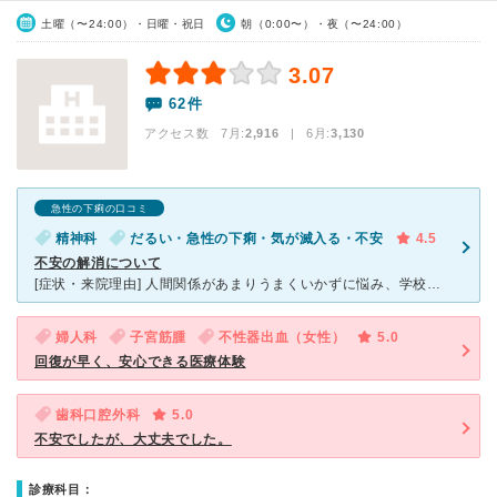
土曜（〜24:00）・日曜・祝日
朝（0:00〜）・夜（〜24:00）
3.07
62件
アクセス数 7月:
2,916
| 6月:
3,130
急性の下痢の口コミ
精神科
だるい・急性の下痢・気が滅入る・不安
4.5
不安の解消について
[症状・来院理由] 人間関係があまりうまくいかずに悩み、学校を休みがちであったために先生に相談をしに行った [医師の診断・治療法] 特に問題はない。 思い込みが激しかったり、深く考えすぎてしま
婦人科
子宮筋腫
不性器出血（女性）
5.0
回復が早く、安心できる医療体験
歯科口腔外科
5.0
不安でしたが、大丈夫でした。
診療科目：