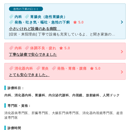
急性の下痢の口コミ
内科
胃腸炎（急性胃腸炎）
発熱・吐き気・嘔吐・急性の下痢
5.0
小さいけれど設備のある病院
[症状・来院理由] 丁寧で設備も充実しているよ、と聞き家族のすすめで行きました。 [医師の診断・治療法] 胃腸炎でお世話になりました。点滴をし、下痢止めや何種類かの薬を処方されました。２回目の通
内科
体調不良・疲れ
5.0
丁寧な診察で安心できました
消化器内科
胃炎
発熱・胃痛・腹痛
5.0
とても安心できました。
診療科目：
内科、消化器内科、胃腸科、内分泌代謝科、内視鏡、放射線科、人間ドック
専門医・資格：
消化器病専門医、肝臓専門医、大腸肛門病専門医、消化器内視鏡専門医、超音
波専門医
診療時間