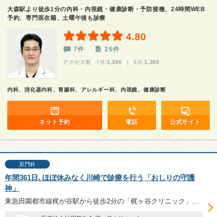
大森駅より徒歩1分の内科・内視鏡・健康診断・予防接種、24時間WEB
予約、専門医在籍、土曜午後も診療
4.80
7件
26件
アクセス数 7月:
1,390
| 6月:
1,280
内科、消化器内科、胃腸科、アレルギー科、内視鏡、健康診断
ネット予約
電話
公式サイト
肛門科
年間361日､ほぼ休みなく川崎で診療を行う「おしりの守護
神」
東急田園都市線梶が谷駅から徒歩2分の「梶ヶ谷クリニック」。院長の羽生健先生、副院長の羽生友起子先生に、クリニックの特徴やこだわり、肛門・消化器内科医、総合内科医として力を入れている点についてお話を伺った。