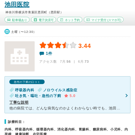
池田医院
神奈川県横浜市青葉区恩田町（恩田駅）
駐車場あり
電子決済可
ネット予約
マイナ受付
(スマホ可)
土曜（〜12:30）
3.44
1件
アクセス数 7月:
56
| 6月:
73
急性の下痢の口コミ
呼吸器内科
ノロウイルス感染症
吐き気・嘔吐・急性の下痢
5.0
丁寧な説明
他の病院では、どんな病気なのかよくわからない時でも、池田医院にかかったことで解決したという人もいます。そして、先生は些細なことでも真摯な姿勢で話を聞いてくださり、患者が良く分かっていないと感じられたと
診療科目：
内科、呼吸器内科、循環器内科、消化器内科、胃腸科、糖尿病科、小児科、内
視鏡、健康診断、在宅医療