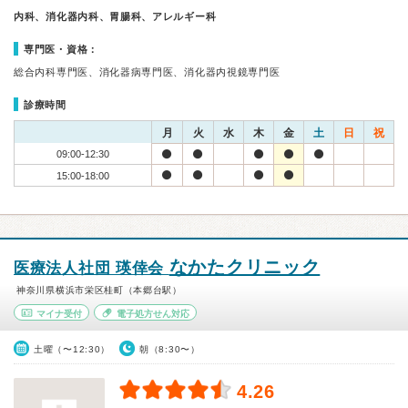
内科、消化器内科、胃腸科、アレルギー科
専門医・資格：
総合内科専門医、消化器病専門医、消化器内視鏡専門医
診療時間
月
火
水
木
金
土
日
祝
09:00-12:30
15:00-18:00
なかたクリニック
医療法人社団 瑛倖会
神奈川県横浜市栄区桂町（本郷台駅）
マイナ受付
電子処方せん対応
土曜（〜12:30）
朝（8:30〜）
4.26