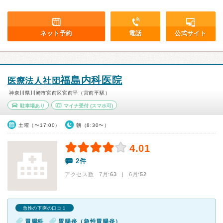
ネット予約
電話
公式サイト
福島内科医院
医療法人社団
神奈川県川崎市宮前区宮前平（宮前平駅）
駐車場あり
マイナ受付
(スマホ可)
土曜（〜17:00）
朝（8:30〜）
4.01
2件
アクセス数 7月:
63
| 6月:
52
急性の下痢の口コミ
胃腸科
胃腸炎（急性胃腸炎）