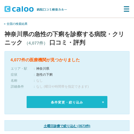
« 全国の検索結果
神奈川県の急性の下痢を診察する病院・クリ
ニック
口コミ・評判
（4,077件）
4,077件の医療機関が見つかりました
エリア・駅
神奈川県
症状
急性の下痢
名称
なし
詳細条件
なし (曜日や時間帯を指定できます)
条件変更・絞り込み
土曜日診療で絞り込む (3573件)