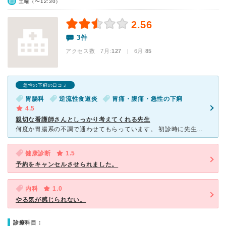
土曜（〜12:30）
2.56
3件
アクセス数 7月:
127
| 6月:
85
急性の下痢の口コミ
胃腸科
逆流性食道炎
胃痛・腹痛・急性の下痢
4.5
親切な看護師さんとしっかり考えてくれる先生
何度か胃腸系の不調で通わせてもらっています。 初診時に先生に沢山症状を言って、助けてほしいと藁にもすがる気持ちで話をしたのですが、 その際も先生は頭を悩ませ、親身に話を聞いてくれ、お薬を処方してく
健康診断
1.5
予約をキャンセルさせられました。
内科
1.0
やる気が感じられない。
診療科目：