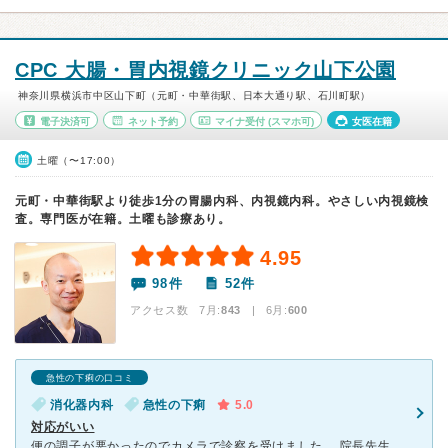
CPC 大腸・胃内視鏡クリニック山下公園
神奈川県横浜市中区山下町（元町・中華街駅、日本大通り駅、石川町駅）
電子決済可
ネット予約
マイナ受付
(スマホ可)
女医在籍
土曜（〜17:00）
元町・中華街駅より徒歩1分の胃腸内科、内視鏡内科。やさしい内視鏡検
査。専門医が在籍。土曜も診療あり。
4.95
98件
52件
アクセス数 7月:
843
| 6月:
600
急性の下痢の口コミ
消化器内科
急性の下痢
5.0
対応がいい
便の調子が悪かったのでカメラで診察を受けました。 院長先生に担当していただいたのですがフレンドリーで話しやすかったです。 館内の内装なども新しい感じがします。 また看護師さんの雰囲気もよく、検査