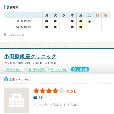
診療時間
月
火
水
木
金
土
日
祝
08:30-12:00
14:00-18:30
08:30-12:30
小田原銀座クリニック
神奈川県小田原市栄町（緑町駅、小田原駅）
駐車場あり
電子決済可
マイナ受付
女医在籍
土曜（〜11:30）
4.20
6件
アクセス数 7月:
274
| 6月:
254