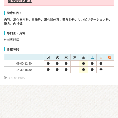
細やかな気配り
診療科目：
内科、消化器内科、胃腸科、消化器外科、整形外科、リハビリテーション科、
漢方、内視鏡
専門医・資格：
外科専門医
診療時間
月
火
水
木
金
土
日
祝
09:00-12:30
14:30-18:30
14:30-16:00