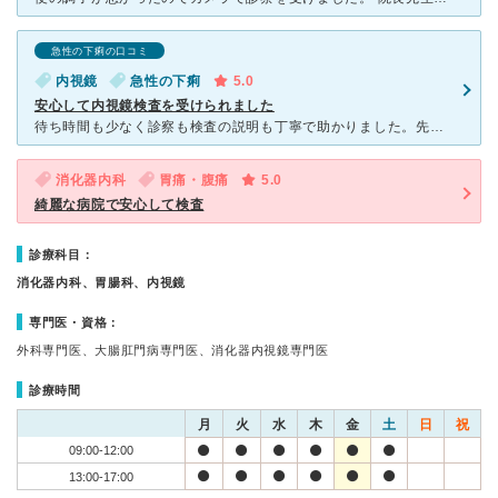
急性の下痢の口コミ
内視鏡
急性の下痢
5.0
安心して内視鏡検査を受けられました
待ち時間も少なく診察も検査の説明も丁寧で助かりました。先生も看護師の方も優しく説明は無駄なく具体的でありながらも患者の話にも親身に耳を傾けてくれます。洗浄液を飲み排便を繰り返す作業は少し大変ですが、当
消化器内科
胃痛・腹痛
5.0
綺麗な病院で安心して検査
診療科目：
消化器内科、胃腸科、内視鏡
専門医・資格：
外科専門医、大腸肛門病専門医、消化器内視鏡専門医
診療時間
月
火
水
木
金
土
日
祝
09:00-12:00
13:00-17:00