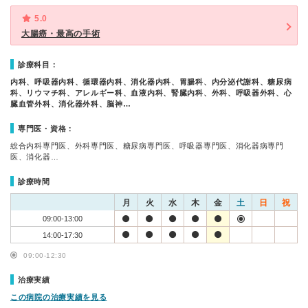
5.0
大腸癌・最高の手術
診療科目：
内科、呼吸器内科、循環器内科、消化器内科、胃腸科、内分泌代謝科、糖尿病
科、リウマチ科、アレルギー科、血液内科、腎臓内科、外科、呼吸器外科、心
臓血管外科、消化器外科、脳神…
専門医・資格：
総合内科専門医、外科専門医、糖尿病専門医、呼吸器専門医、消化器病専門
医、消化器…
診療時間
月
火
水
木
金
土
日
祝
09:00-13:00
14:00-17:30
09:00-12:30
治療実績
この病院の治療実績を見る