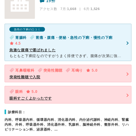
19件
アクセス数 7月:
1,668
| 6月:
1,526
急性の下痢の口コミ
胃腸科
胃痛・腹痛・便秘・急性の下痢・慢性の下痢
4.5
急激な腹痛で運ばれました
もともと下痢症なのですがうまく排便できず、腹痛が次第に強くなっていきました。 いつものことだろうとを我慢していると 呼吸が荒くなり、過呼吸の状態になってしまいました。 初めて過呼吸になったの
耳鼻咽喉科
突発性難聴
耳鳴り
5.0
突発性難聴で入院
眼科
5.0
眼科すごくよかったです
診療科目：
内科、呼吸器内科、循環器内科、消化器内科、内分泌代謝科、神経内科、腎臓
内科、外科、呼吸器外科、消化器外科、乳腺科、脳神経外科、整形外科、リハ
ビリテーション科、泌尿器科、…