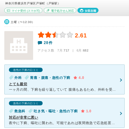
神奈川県横浜市戸塚区戸塚町（戸塚駅）
マイナ受付
(スマホ可)
電子処方せん対応
女医在籍
土曜（〜12:30）
2.61
28件
アクセス数 7月:
717
| 6月:
682
急性の下痢の口コミ
外科
胃痛・腹痛・急性の下痢
4.0
とても親切
一ヶ月の間、下痢を繰り返していて 腹痛もあるため、外科を受診しました。 外来患者さんがたくさん待合室にいたので覚悟してましたが、待ち時間も少なく五分待たずに、問診、血圧、体温計、と案内され、その後
急性の下痢の口コミ
救急科
吐き気・嘔吐・急性の下痢
1.0
対応が非常に悪い
夜中に下痢、嘔吐に襲われ、可能であれば夜間救急で応急処置をできないかと思い、横浜市のホームページの急病時の医療機関案内ページに本病院があったので問い合わせました。 開口一番、担当者がめんどくさそうな