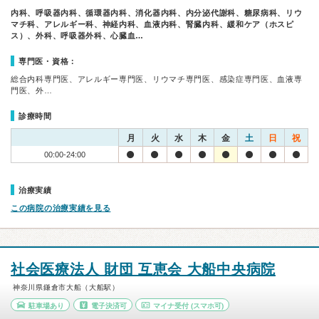
内科、呼吸器内科、循環器内科、消化器内科、内分泌代謝科、糖尿病科、リウ
マチ科、アレルギー科、神経内科、血液内科、腎臓内科、緩和ケア（ホスピ
ス）、外科、呼吸器外科、心臓血…
専門医・資格：
総合内科専門医、アレルギー専門医、リウマチ専門医、感染症専門医、血液専
門医、外…
診療時間
月
火
水
木
金
土
日
祝
00:00-24:00
治療実績
この病院の治療実績を見る
社会医療法人 財団 互恵会 大船中央病院
神奈川県鎌倉市大船（大船駅）
駐車場あり
電子決済可
マイナ受付
(スマホ可)