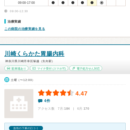
09:00-17:00
09:00-12:30
治療実績
この病院の治療実績を見る
川崎くらかた胃腸内科
神奈川県川崎市幸区塚越（矢向駅）
駐車場あり
マイナ受付
(スマホ可)
電子処方せん対応
土曜（〜12:00）
4.47
4件
アクセス数 7月:
184
| 6月:
170
急性の下痢の口コミ