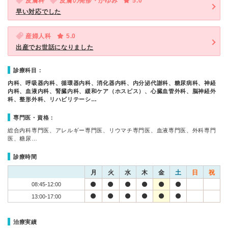
皮膚科
皮膚の発疹・かゆみ
5.0
早い対応でした
産婦人科
5.0
出産でお世話になりました
診療科目：
内科、呼吸器内科、循環器内科、消化器内科、内分泌代謝科、糖尿病科、神経
内科、血液内科、腎臓内科、緩和ケア（ホスピス）、心臓血管外科、脳神経外
科、整形外科、リハビリテーシ…
専門医・資格：
総合内科専門医、アレルギー専門医、リウマチ専門医、血液専門医、外科専門
医、糖尿…
診療時間
月
火
水
木
金
土
日
祝
08:45-12:00
13:00-17:00
治療実績