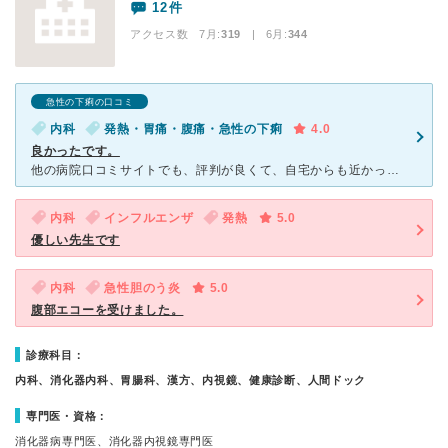
12件
アクセス数 7月:
319
| 6月:
344
急性の下痢の口コミ
内科
発熱・胃痛・腹痛・急性の下痢
4.0
良かったです。
他の病院口コミサイトでも、評判が良くて、自宅からも近かったので行ってみました。電話予約などはしなかったのですが、それほど待たずに診てもらえました。内科もやっているからか、子供さんも数人待っていました。
内科
インフルエンザ
発熱
5.0
優しい先生です
内科
急性胆のう炎
5.0
腹部エコーを受けました。
診療科目：
内科、消化器内科、胃腸科、漢方、内視鏡、健康診断、人間ドック
専門医・資格：
消化器病専門医、消化器内視鏡専門医