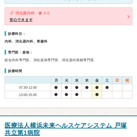
消化器内科
4.5
安心できます
診療科目：
内科、消化器内科、胃腸科
専門医・資格：
総合内科専門医、消化器病専門医、消化器内視鏡専門医
診療時間
月
火
水
木
金
土
日
祝
07:30-12:00
13:00-15:00
医療法人横浜未来ヘルスケアシステム 戸塚
共立第1病院