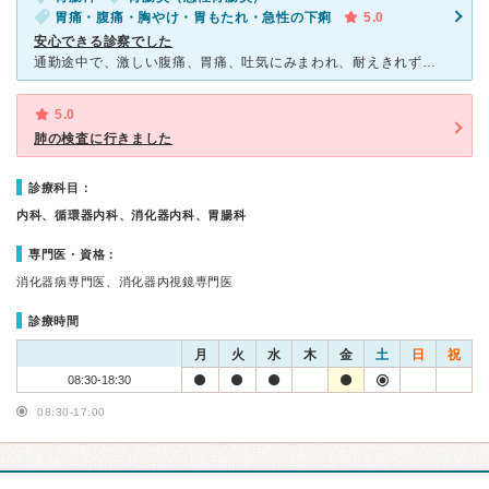
胃痛・腹痛・胸やけ・胃もたれ・急性の下痢
5.0
安心できる診察でした
通勤途中で、激しい腹痛、胃痛、吐気にみまわれ、耐えきれず会社を休み、そのまま受診しました。 初めての受診で不安もありましたが、痛みから気にしてもいられず。 平日午前に受診したので、患者さんは、ご年
5.0
肺の検査に行きました
診療科目：
内科、循環器内科、消化器内科、胃腸科
専門医・資格：
消化器病専門医、消化器内視鏡専門医
診療時間
月
火
水
木
金
土
日
祝
08:30-18:30
08:30-17:00