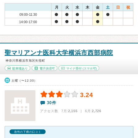
月
火
水
木
金
土
日
祝
09:00-11:30
14:00-17:00
聖マリアンナ医科大学横浜市西部病院
神奈川県横浜市旭区矢指町
駐車場あり
電子決済可
マイナ受付
(スマホ可)
土曜（〜12:30）
3.24
30件
アクセス数 7月:
2,155
| 6月:
2,726
急性の下痢の口コミ