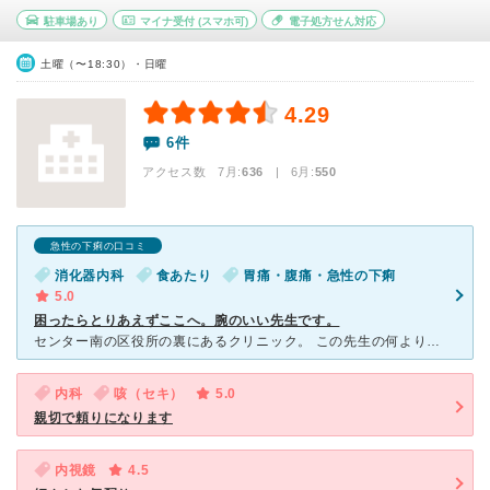
駐車場あり
マイナ受付
(スマホ可)
電子処方せん対応
土曜（〜18:30）・日曜
4.29
6件
アクセス数 7月:
636
| 6月:
550
急性の下痢の口コミ
消化器内科
食あたり
胃痛・腹痛・急性の下痢
5.0
困ったらとりあえずここへ。腕のいい先生です。
センター南の区役所の裏にあるクリニック。 この先生の何よりすごいのは、何でもみてくれること。家族みんながちょくちょくお世話になっています。 消化器が専門ということで食あたりでおなか下したとき、
内科
咳（セキ）
5.0
親切で頼りになります
内視鏡
4.5