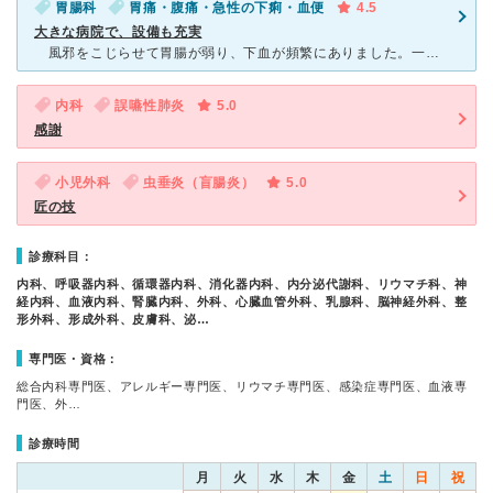
胃腸科
胃痛・腹痛・急性の下痢・血便
4.5
大きな病院で、設備も充実
風邪をこじらせて胃腸が弱り、下血が頻繁にありました。一般の病院にかかったのですが、原因が分からず紹介状を貰い、来院しました。 大きな病院ですので、医療設備もしっかりしていて、検査で原因が直ぐ
内科
誤嚥性肺炎
5.0
感謝
小児外科
虫垂炎（盲腸炎）
5.0
匠の技
診療科目：
内科、呼吸器内科、循環器内科、消化器内科、内分泌代謝科、リウマチ科、神
経内科、血液内科、腎臓内科、外科、心臓血管外科、乳腺科、脳神経外科、整
形外科、形成外科、皮膚科、泌…
専門医・資格：
総合内科専門医、アレルギー専門医、リウマチ専門医、感染症専門医、血液専
門医、外…
診療時間
月
火
水
木
金
土
日
祝