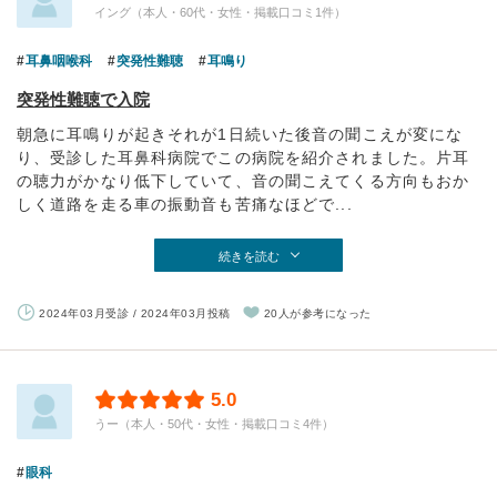
イング（本人・60代・女性・掲載口コミ1件）
耳鼻咽喉科
突発性難聴
耳鳴り
突発性難聴で入院
朝急に耳鳴りが起きそれが1日続いた後音の聞こえが変にな
り、受診した耳鼻科病院でこの病院を紹介されました。片耳
の聴力がかなり低下していて、音の聞こえてくる方向もおか
しく道路を走る車の振動音も苦痛なほどで...
続きを読む
2024年03月受診 / 2024年03月投稿
20人が参考になった
5.0
うー（本人・50代・女性・掲載口コミ4件）
眼科