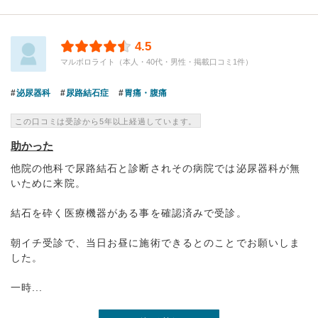
4.5
マルボロライト（本人・40代・男性・掲載口コミ1件）
泌尿器科
尿路結石症
胃痛・腹痛
この口コミは受診から5年以上経過しています。
助かった
他院の他科で尿路結石と診断されその病院では泌尿器科が無
いために来院。
結石を砕く医療機器がある事を確認済みで受診。
朝イチ受診で、当日お昼に施術できるとのことでお願いしま
した。
一時...