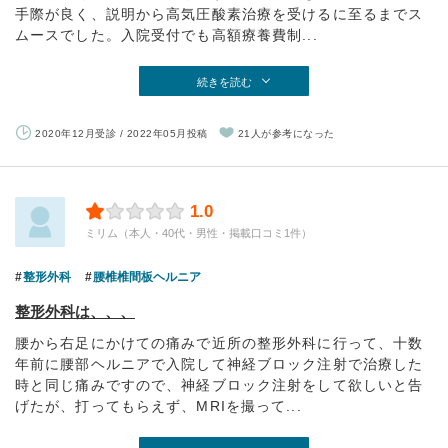
手際が良く、説明から高気圧酸素治療を受けるに至るまでス
ムースでした。入院受付でも高額療養費制...
続きを読む
2020年12月受診 / 2022年05月投稿
21人が参考になった
1.0
ミリム（本人・40代・男性・掲載口コミ1件）
整形外科
腰椎椎間板ヘルニア
整形外科は、、、
腰から右足にかけての痛みで近所の整形外科に行って、十数
年前に腰部ヘルニアで入院して神経ブロック注射で治療した
時と同じ痛みですので、神経ブロック注射をして欲しいと告
げたが、打ってもらえず、MRIを撮って...