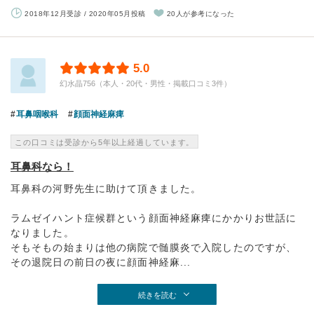
2018年12月受診 / 2020年05月投稿
20人が参考になった
5.0
幻水晶756（本人・20代・男性・掲載口コミ3件）
耳鼻咽喉科
顔面神経麻痺
この口コミは受診から5年以上経過しています。
耳鼻科なら！
耳鼻科の河野先生に助けて頂きました。
ラムゼイハント症候群という顔面神経麻痺にかかりお世話に
なりました。
そもそもの始まりは他の病院で髄膜炎で入院したのですが、
その退院日の前日の夜に顔面神経麻...
続きを読む