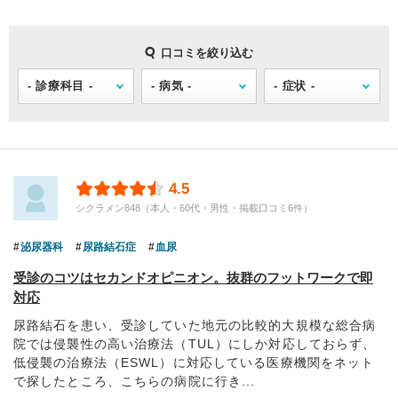
口コミを絞り込む
4.5
シクラメン848（本人・60代・男性・掲載口コミ6件）
泌尿器科
尿路結石症
血尿
受診のコツはセカンドオピニオン。抜群のフットワークで即
対応
尿路結石を患い、受診していた地元の比較的大規模な総合病
院では侵襲性の高い治療法（TUL）にしか対応しておらず、
低侵襲の治療法（ESWL）に対応している医療機関をネット
で探したところ、こちらの病院に行き...