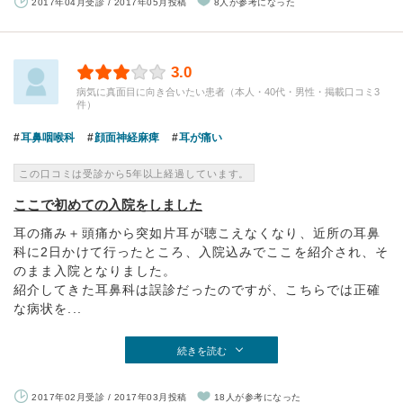
2017年04月受診 / 2017年05月投稿
8人が参考になった
3.0
病気に真面目に向き合いたい患者（本人・40代・男性・掲載口コミ3
件）
耳鼻咽喉科
顔面神経麻痺
耳が痛い
この口コミは受診から5年以上経過しています。
ここで初めての入院をしました
耳の痛み＋頭痛から突如片耳が聴こえなくなり、近所の耳鼻
科に2日かけて行ったところ、入院込みでここを紹介され、そ
のまま入院となりました。
紹介してきた耳鼻科は誤診だったのですが、こちらでは正確
な病状を...
続きを読む
2017年02月受診 / 2017年03月投稿
18人が参考になった