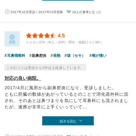
2017年10月受診 / 2017年10月投稿
19人が参考になった
4.5
シャロン278（本人・20代・男性・掲載口コミ3件）
耳鼻咽喉科
副鼻腔炎
発熱
咳（セキ）
喉が痛い
この口コミは受診から5年以上経過しています。
対応の良い病院。
2017/4月に風邪から副鼻腔炎になり、受診しました。
ともに肝臓の数値があがっているとのことで消化器外科に流
され、そのあとは鼻づまりを気にして耳鼻科にも流されまし
たが、連携が非常に上手くいっていて...
続きを読む