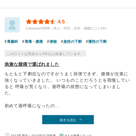
4.5
Caloouser56996（本人・20代・女性・掲載口コミ6件）
胃腸科
胃痛・腹痛
便秘
急性の下痢
慢性の下痢
この口コミは受診から5年以上経過しています。
急激な腹痛で運ばれました
もともと下痢症なのですがうまく排便できず、腹痛が次第に
強くなっていきました。 いつものことだろうとを我慢してい
ると 呼吸が荒くなり、過呼吸の状態になってしまいまし
た。
初めて過呼吸になったの...
続きを読む
2015年受診 / 2016年02月投稿
9人が参考になった