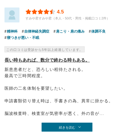
4.5
すみや君すみや君（本人・50代・男性・掲載口コミ2件）
精神科
自律神経失調症
肩こり・肩の痛み
体調不良
寝つきが悪い・不眠
この口コミは受診から5年以上経過しています。
長い時もあれば、数分で終わる時もある。
新患患者だと、恐ろしい程待たされる。
最高で三時間程度。
医師の二名体制を要望したい。
申請書類切り替え時は、手書きの為、異常に掛かる。
脳波検査時、検査室が気密率が悪く、外の音が...
続きを読む