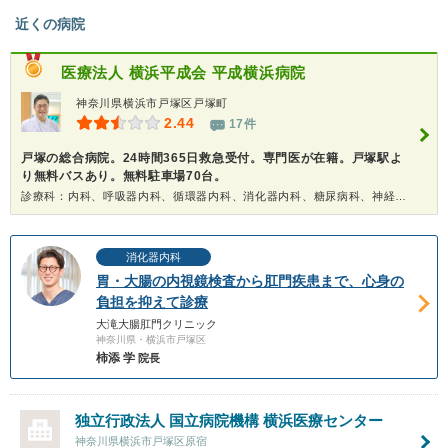
近くの病院
医療法人 横浜平成会
平成横浜病院
神奈川県横浜市戸塚区戸塚町
2.44
17件
戸塚の総合病院。24時間365日救急受付。専門医が在籍。戸塚駅よ
り無料バスあり。無料駐車場70台。
診療科：内科、呼吸器内科、循環器内科、消化器内科、糖尿病科、神経内科、外科、乳腺科、脳神経外科、整形外科、リハビリテーション科、皮膚科、泌尿器科、歯科口腔外科、人間ドック
消化器内科
胃・大腸の内視鏡検査から肛門疾患まで、心身の
負担を抑えて診療
大滝大腸肛門クリニック
神奈川県・横浜市戸塚区
柿添 学
院長
独立行政法人 国立病院機構
横浜医療センター
神奈川県横浜市戸塚区原宿