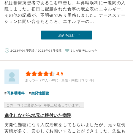
私は糖尿病患者であるこを申告し、耳鼻咽喉科に一週間の入
院しました。初日に配膳された食事の献立表のエネルギー、
その他の記載が、不明確であり困惑しました。ナースステー
ションに問い合せたところ、エネルギーの...
続きを読む
2023年04月受診 / 2023年04月投稿
5人が参考になった
4.5
あっつー（本人・40代・男性・掲載口コミ8件）
耳鼻咽喉科
突発性難聴
この口コミは受診から5年以上経過しています。
進化しながら地元に根付いた病院
突発性難聴になり入院治療をしてもらいましたが、元々症例
実績が多く、安心してお願いすることができました。先生も