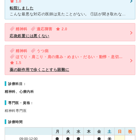
1.0
転院しました
こんな最悪な対応の医師は見たことがない。 ①話が聞き取れない 高齢 もにゃもにゃしていて聞こえない 聞き返すと大声で怒る だからわからなくてもうなずくしかない ②話を聞かない 今後の事、現状
精神科
適応障害
2.0
応急処置には悪くない
精神科
うつ病
ほてり・肩こり・肩の痛み・めまい・だるい・動悸・息切れ・体調不良・寝つきが悪い・不眠・気が滅入る・不安・幻想・妄想
1.5
薬の副作用で歩くことすら困難に
診療科目：
精神科、心療内科
専門医・資格：
精神科専門医
診療時間
月
火
水
木
金
土
日
祝
09:00-12:00