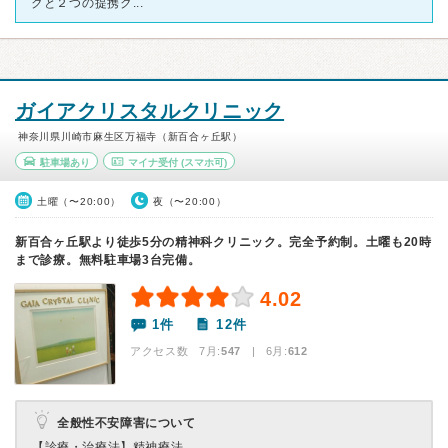
クと２つの提携ク...
ガイアクリスタルクリニック
神奈川県川崎市麻生区万福寺（新百合ヶ丘駅）
駐車場あり
マイナ受付
(スマホ可)
土曜（〜20:00）
夜（〜20:00）
新百合ヶ丘駅より徒歩5分の精神科クリニック。完全予約制。土曜も20時
まで診療。無料駐車場3台完備。
4.02
1件
12件
アクセス数 7月:
547
| 6月:
612
全般性不安障害について
【診療・治療法】
精神療法