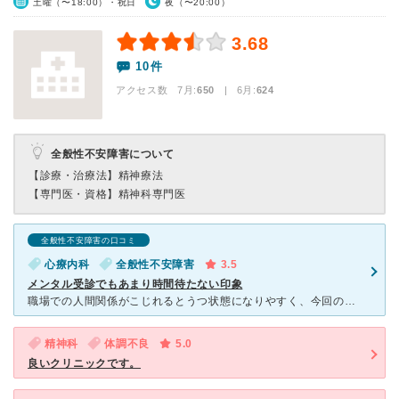
土曜（〜18:00）・祝日
夜（〜20:00）
3.68
10件
アクセス数 7月:
650
| 6月:
624
全般性不安障害について
【診療・治療法】
精神療法
【専門医・資格】
精神科専門医
全般性不安障害の口コミ
心療内科
全般性不安障害
3.5
メンタル受診でもあまり時間待たない印象
職場での人間関係がこじれるとうつ状態になりやすく、今回の受診でも症状を伝えたところ案の定精神安定剤的なものを処方されました。受診時の問診票に「薬の処方は避けたい」旨を記入していましたが、先生からは「薬
精神科
体調不良
5.0
良いクリニックです。