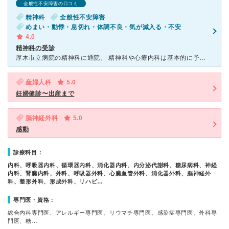
全般性不安障害の口コミ
精神科
全般性不安障害
めまい・動悸・息切れ・体調不良・気が滅入る・不安
4.0
精神科の受診
厚木市立病院の精神科に通院。 精神科や心療内科は基本的に予約などが必要であるが、厚木市立病院での精神科受診は予約などなく救急での対応もしてくれる。 クリニックなどの精神科では、予約をしても待た
産婦人科
5.0
妊婦健診〜出産まで
脳神経外科
5.0
感動
診療科目：
内科、呼吸器内科、循環器内科、消化器内科、内分泌代謝科、糖尿病科、神経
内科、腎臓内科、外科、呼吸器外科、心臓血管外科、消化器外科、脳神経外
科、整形外科、形成外科、リハビ…
専門医・資格：
総合内科専門医、アレルギー専門医、リウマチ専門医、感染症専門医、外科専
門医、糖…