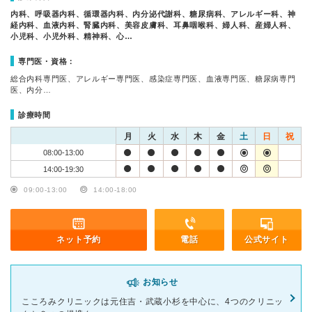
内科、呼吸器内科、循環器内科、内分泌代謝科、糖尿病科、アレルギー科、神
経内科、血液内科、腎臓内科、美容皮膚科、耳鼻咽喉科、婦人科、産婦人科、
小児科、小児外科、精神科、心…
専門医・資格：
総合内科専門医、アレルギー専門医、感染症専門医、血液専門医、糖尿病専門
医、内分…
診療時間
月
火
水
木
金
土
日
祝
08:00-13:00
14:00-19:30
09:00-13:00
14:00-18:00
ネット予約
電話
公式サイト
お知らせ
こころみクリニックは元住吉・武蔵小杉を中心に、4つのクリニッ