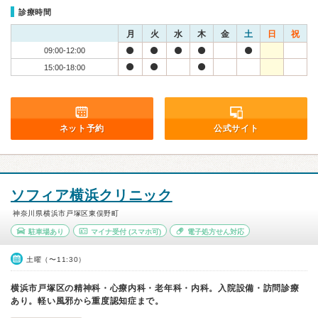
診療時間
月
火
水
木
金
土
日
祝
09:00-12:00
15:00-18:00
ネット予約
公式サイト
ソフィア横浜クリニック
神奈川県横浜市戸塚区東俣野町
駐車場あり
マイナ受付
(スマホ可)
電子処方せん対応
土曜（〜11:30）
横浜市戸塚区の精神科・心療内科・老年科・内科。入院設備・訪問診療
あり。軽い風邪から重度認知症まで。