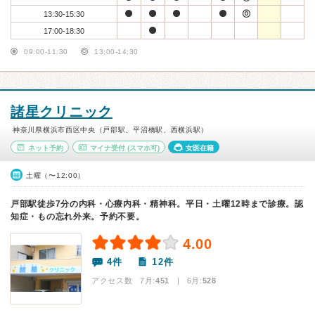
13:30-15:30
17:00-18:30
09:00-11:30
13:00-14:30
諸星クリニック
神奈川県横浜市西区中央（戸部駅、平沼橋駅、西横浜駅）
ネット予約
マイナ受付
(スマホ可)
女医在籍
土曜（〜12:00）
戸部駅徒歩7分の内科・心療内科・精神科。平日・土曜12時まで診療。認
知症・もの忘れ外来。予約不要。
4.00
4件
12件
アクセス数 7月:
451
| 6月:
528