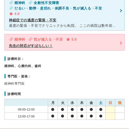
精神科
全般性不安障害
だるい・動悸・息切れ・体調不良・気が滅入る・不安
4.0
神経症での過度の緊張・不安
過度の緊張・不安でクリニックから転院。 ここの病院は数年前に建替えしており、外観も内観も綺麗です。 また、病院内には入院部屋・CT・歯科などもあり、かなり充実しています。 診察室は５部屋ぐら
精神科
気が滅入る・不安
5.0
先生の対応がすばらしい！
診療科目：
精神科、心療内科、歯科
専門医・資格：
精神科専門医
診療時間
月
火
水
木
金
土
日
祝
09:00-12:00
13:00-17:00