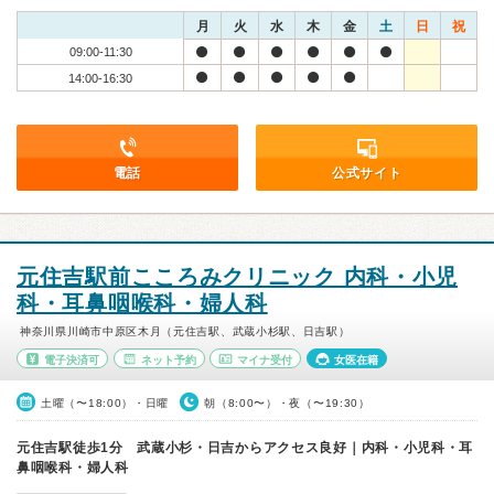
月
火
水
木
金
土
日
祝
09:00-11:30
14:00-16:30
電話
公式サイト
元住吉駅前こころみクリニック 内科・小児
科・耳鼻咽喉科・婦人科
神奈川県川崎市中原区木月（元住吉駅、武蔵小杉駅、日吉駅）
電子決済可
ネット予約
マイナ受付
女医在籍
土曜（〜18:00）・日曜
朝（8:00〜）・夜（〜19:30）
元住吉駅徒歩1分 武蔵小杉・日吉からアクセス良好｜内科・小児科・耳
鼻咽喉科・婦人科