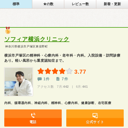
標準
★の数
レビュー数
新着・更新
ソフィア横浜クリニック
神奈川県横浜市戸塚区東俣野町
横浜市戸塚区の精神科・心療内科・老年科・内科。入院設備・訪問診療
あり。軽い風邪から重度認知症まで。
3.77
1件
7件
アクセス数 7月:
442
| 6月:
441
内科、循環器内科、神経内科、精神科、心療内科、健康診断、在宅医療
電話
公式サイト