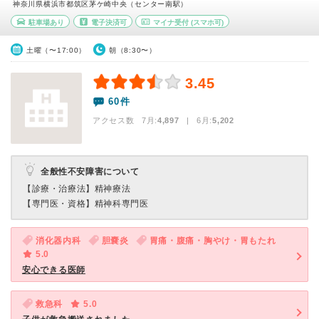
神奈川県横浜市都筑区茅ケ崎中央（センター南駅）
駐車場あり
電子決済可
マイナ受付
(スマホ可)
土曜（〜17:00）
朝（8:30〜）
3.45
60件
アクセス数 7月:
4,897
| 6月:
5,202
全般性不安障害について
【診療・治療法】
精神療法
【専門医・資格】
精神科専門医
消化器内科
胆嚢炎
胃痛・腹痛・胸やけ・胃もたれ
5.0
安心できる医師
救急科
5.0