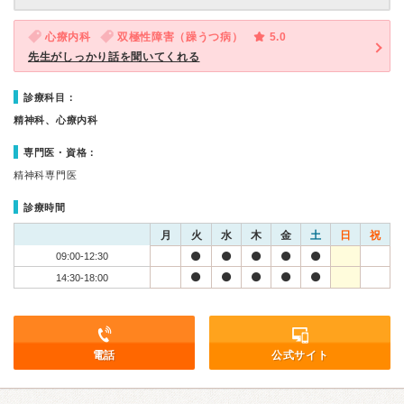
心療内科
双極性障害（躁うつ病）
5.0
先生がしっかり話を聞いてくれる
診療科目：
精神科、心療内科
専門医・資格：
精神科専門医
診療時間
月
火
水
木
金
土
日
祝
09:00-12:30
14:30-18:00
電話
公式サイト