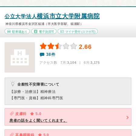
横浜市立大学附属病院
公立大学法人
神奈川県横浜市金沢区福浦（市大医学部駅、福浦駅）
駐車場あり
電子決済可
マイナ受付
(スマホ可)
2.66
38件
アクセス数 7月:
3,104
| 6月:
3,175
全般性不安障害について
【診療・治療法】
精神療法
【専門医・資格】
精神科専門医
皮膚科
5.0
患者の話をよく聞いてくれます。
耳鼻咽喉科
5.0