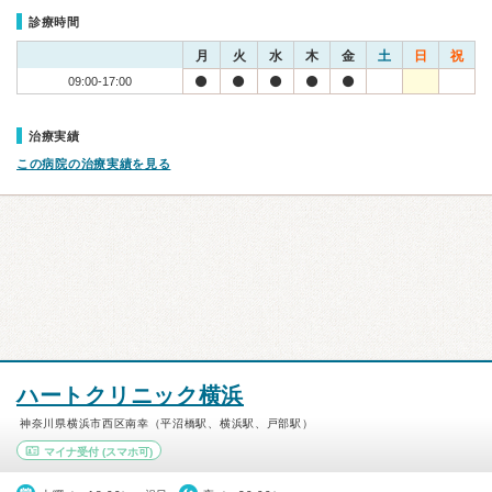
診療時間
月
火
水
木
金
土
日
祝
09:00-17:00
治療実績
この病院の治療実績を見る
ハートクリニック横浜
神奈川県横浜市西区南幸（平沼橋駅、横浜駅、戸部駅）
マイナ受付
(スマホ可)