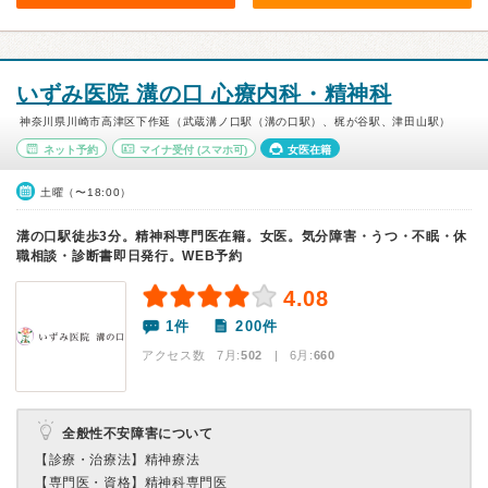
いずみ医院 溝の口 心療内科・精神科
神奈川県川崎市高津区下作延（武蔵溝ノ口駅（溝の口駅）、梶が谷駅、津田山駅）
ネット予約
マイナ受付
(スマホ可)
女医在籍
土曜（〜18:00）
溝の口駅徒歩3分。精神科専門医在籍。女医。気分障害・うつ・不眠・休
職相談・診断書即日発行。WEB予約
4.08
1件
200件
アクセス数 7月:
502
| 6月:
660
全般性不安障害について
【診療・治療法】
精神療法
【専門医・資格】
精神科専門医