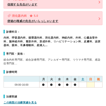
信頼する先生がいます
消化器内科
5.0
便秘の権威の先生がいらっしゃいます
診療科目：
内科、呼吸器内科、循環器内科、消化器内科、神経内科、外科、心臓血管外
科、脳神経外科、整形外科、形成外科、リハビリテーション科、皮膚科、泌尿
器科、眼科、耳鼻咽喉科、産婦人…
専門医・資格：
総合内科専門医、総合診療専門医、アレルギー専門医、リウマチ専門医、感染
症専門医…
診療時間
月
火
水
木
金
土
日
祝
09:00-16:00
治療実績
この病院の治療実績を見る