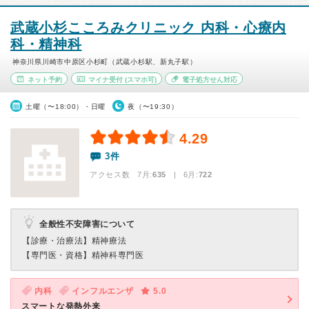
武蔵小杉こころみクリニック 内科・心療内
科・精神科
神奈川県川崎市中原区小杉町（武蔵小杉駅、新丸子駅）
ネット予約
マイナ受付
(スマホ可)
電子処方せん対応
土曜（〜18:00）・日曜
夜（〜19:30）
4.29
3件
アクセス数 7月:
635
| 6月:
722
全般性不安障害について
【診療・治療法】
精神療法
【専門医・資格】
精神科専門医
内科
インフルエンザ
5.0
スマートな発熱外来