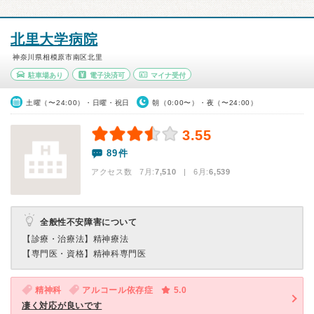
北里大学病院
神奈川県相模原市南区北里
駐車場あり
電子決済可
マイナ受付
土曜（〜24:00）・日曜・祝日
朝（0:00〜）・夜（〜24:00）
3.55
89件
アクセス数 7月:
7,510
| 6月:
6,539
全般性不安障害について
【診療・治療法】
精神療法
【専門医・資格】
精神科専門医
精神科
アルコール依存症
5.0
凄く対応が良いです