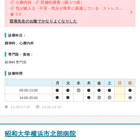
心療内科
双極性障害（躁うつ病）
気が滅入る・不安・気分が異常に高揚している・ストレス・汗が止まらない・多汗・体重増加
5.0
院長先生のお陰でかなりよくなりした
診療科目：
精神科、心療内科
専門医・資格：
精神科専門医
診療時間
月
火
水
木
金
土
日
祝
09:00-13:00
14:00-20:00
14:00-17:00
14:00-18:00
昭和大学横浜市北部病院