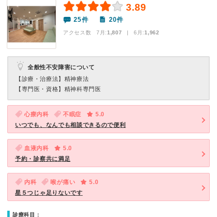
3.89
25件
20件
アクセス数 7月:
1,807
| 6月:
1,962
全般性不安障害について
【診療・治療法】
精神療法
【専門医・資格】
精神科専門医
心療内科
不眠症
5.0
いつでも、なんでも相談できるので便利
血液内科
5.0
予約・診察共に満足
内科
喉が痛い
5.0
星５つじゃ足りないです
診療科目：