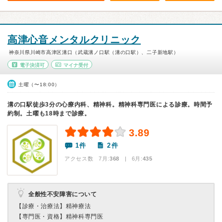
高津心音メンタルクリニック
神奈川県川崎市高津区溝口（武蔵溝ノ口駅（溝の口駅）、二子新地駅）
電子決済可
マイナ受付
土曜（〜18:00）
溝の口駅徒歩3分の心療内科、精神科。精神科専門医による診療。時間予
約制。土曜も18時まで診療。
3.89
1件
2件
アクセス数 7月:
368
| 6月:
435
全般性不安障害について
【診療・治療法】
精神療法
【専門医・資格】
精神科専門医