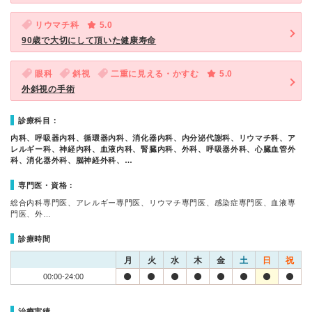
リウマチ科
5.0
90歳で大切にして頂いた健康寿命
眼科
斜視
二重に見える・かすむ
5.0
外斜視の手術
診療科目：
内科、呼吸器内科、循環器内科、消化器内科、内分泌代謝科、リウマチ科、ア
レルギー科、神経内科、血液内科、腎臓内科、外科、呼吸器外科、心臓血管外
科、消化器外科、脳神経外科、…
専門医・資格：
総合内科専門医、アレルギー専門医、リウマチ専門医、感染症専門医、血液専
門医、外…
診療時間
月
火
水
木
金
土
日
祝
00:00-24:00
治療実績