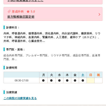
子供が救急搬送されました
形成外科
5.0
前方頸椎除圧固定術
診療科目：
内科、呼吸器内科、循環器内科、消化器内科、内分泌代謝科、糖尿病科、リウ
マチ科、神経内科、血液内科、腎臓内科、人工透析、緩和ケア（ホスピス）、
外科、呼吸器外科、心臓血管外…
専門医・資格：
総合内科専門医、アレルギー専門医、リウマチ専門医、感染症専門医、血液専
門医、外…
診療時間
月
火
水
木
金
土
日
祝
08:30-17:00
治療実績
この病院の治療実績を見る