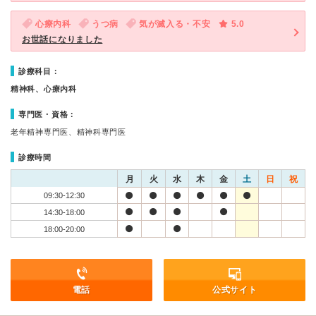
心療内科
うつ病
気が滅入る・不安
5.0
お世話になりました
診療科目：
精神科、心療内科
専門医・資格：
老年精神専門医、精神科専門医
診療時間
月
火
水
木
金
土
日
祝
09:30-12:30
14:30-18:00
18:00-20:00
電話
公式サイト