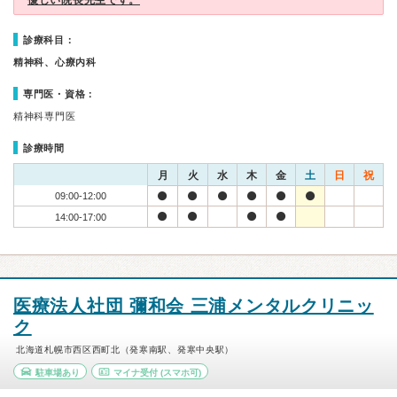
優しい院長先生です。
診療科目：
精神科、心療内科
専門医・資格：
精神科専門医
診療時間
月
火
水
木
金
土
日
祝
09:00-12:00
14:00-17:00
医療法人社団 彌和会 三浦メンタルクリニッ
ク
北海道札幌市西区西町北（発寒南駅、発寒中央駅）
駐車場あり
マイナ受付
(スマホ可)