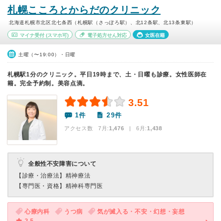
札幌こころとからだのクリニック
北海道札幌市北区北七条西（札幌駅（さっぽろ駅）、北12条駅、北13条東駅）
マイナ受付
(スマホ可)
電子処方せん対応
女医在籍
土曜（〜19:00）・日曜
札幌駅1分のクリニック。平日19時まで、土・日曜も診療。女性医師在
籍。完全予約制。美容点滴。
3.51
1件
29件
アクセス数 7月:
1,476
| 6月:
1,438
全般性不安障害について
【診療・治療法】
精神療法
【専門医・資格】
精神科専門医
心療内科
うつ病
気が滅入る・不安・幻想・妄想