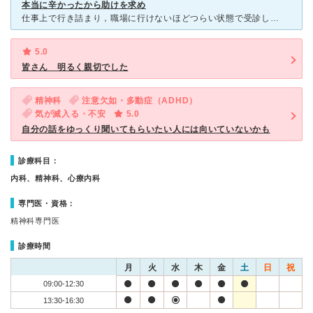
本当に辛かったから助けを求め
仕事上で行き詰まり，職場に行けないほどつらい状態で受診しました。 もう何もしたくない・何も考えたくない・早く楽になりたいとの一心で先生に話をしました。 話すときに感情だけが伝わらないよう，自分
5.0
皆さん 明るく親切でした
精神科
注意欠如・多動症（ADHD）
気が滅入る・不安
5.0
自分の話をゆっくり聞いてもらいたい人には向いていないかも
診療科目：
内科、精神科、心療内科
専門医・資格：
精神科専門医
診療時間
月
火
水
木
金
土
日
祝
09:00-12:30
13:30-16:30