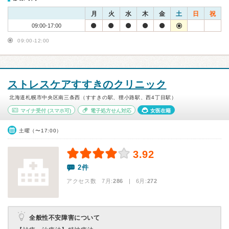
月
火
水
木
金
土
日
祝
09:00-17:00
09:00-12:00
ストレスケアすすきのクリニック
北海道札幌市中央区南三条西（すすきの駅、狸小路駅、西4丁目駅）
マイナ受付
(スマホ可)
電子処方せん対応
女医在籍
土曜（〜17:00）
3.92
2件
アクセス数 7月:
286
| 6月:
272
全般性不安障害について