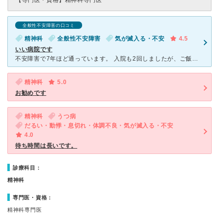
【専門医・資格】
精神科専門医
全般性不安障害の口コミ
精神科
全般性不安障害
気が滅入る・不安
4.5
いい病院です
不安障害で7年ほど通っています。 入院も2回しましたが、ご飯も美味しくて看護師さんも優しかったので良かったです。 ここの病院に通う前(他の病院に通院中)はパニック発作が酷くて、外に出ることもできな
精神科
5.0
お勧めです
精神科
うつ病
だるい・動悸・息切れ・体調不良・気が滅入る・不安
4.0
待ち時間は長いです。
診療科目：
精神科
専門医・資格：
精神科専門医