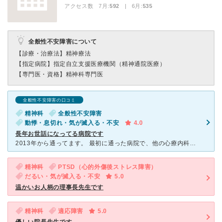
アクセス数 7月:
592
| 6月:
535
全般性不安障害について
【診療・治療法】
精神療法
【指定病院】
指定自立支援医療機関（精神通院医療）
【専門医・資格】
精神科専門医
全般性不安障害の口コミ
精神科
全般性不安障害
動悸・息切れ・気が滅入る・不安
4.0
長年お世話になってる病院です
2013年から通ってます。 最初に通った病院で、他の心療内科にも変えたことがありますが、やはり一番通いやすいです。 きれいで予約制でクラシックが流れてる所とかも悪くは無いんですが変に自分は
精神科
PTSD（心的外傷後ストレス障害）
だるい・気が滅入る・不安
5.0
温かいお人柄の理事長先生です
精神科
適応障害
5.0