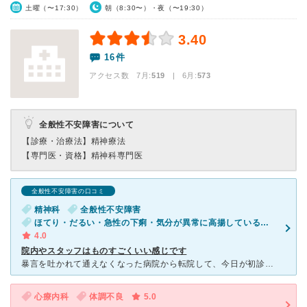
土曜（〜17:30）
朝（8:30〜）・夜（〜19:30）
3.40
16件
アクセス数 7月:
519
| 6月:
573
全般性不安障害について
【診療・治療法】
精神療法
【専門医・資格】
精神科専門医
全般性不安障害の口コミ
精神科
全般性不安障害
ほてり・だるい・急性の下痢・気分が異常に高揚している・物忘れがひどい
4.0
院内やスタッフはものすごくいい感じです
暴言を吐かれて通えなくなった病院から転院して、今日が初診だったのですが、院長じゃなければ子供のお迎えに間に合うと言われて行ったのに、全く間に合わないくらい混んでいました。 一階に喫煙室があり、二階に
心療内科
体調不良
5.0