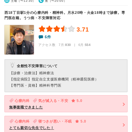
土曜（〜12:30）
夜（〜20:00）
西18丁目駅1分の心療内科・精神科。月水20時・火金18時まで診療。専
門医在籍。うつ病・不安障害対応
3.71
6件
アクセス数 7月:
830
| 6月:
554
全般性不安障害について
【診療・治療法】
精神療法
【指定病院】
指定自立支援医療機関（精神通院医療）
【専門医・資格】
精神科専門医
心療内科
気が滅入る・不安
5.0
無事復職できました
心療内科
寝つきが悪い・不眠
5.0
とても親切な先生でした！