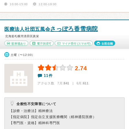
10:00-15:00
12:00-19:00
さっぽろ香雪病院
医療法人社団五風会
北海道札幌市清田区真栄
駐車場あり
電子決済可
マイナ受付
(スマホ可)
女医在籍
土曜（〜12:00）
2.74
11件
アクセス数 7月:
841
| 6月:
611
全般性不安障害について
【診療・治療法】
精神療法
【指定病院】
指定自立支援医療機関（精神通院医療）
【専門医・資格】
精神科専門医