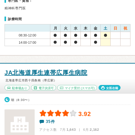
専門医・資格：
精神科専門医
診療時間
月
火
水
木
金
土
日
祝
08:30-12:00
14:00-17:00
JA北海道厚生連帯広厚生病院
北海道帯広市西十四条南（帯広駅）
駐車場あり
電子決済可
マイナ受付
(スマホ可)
女医在籍
朝（8:30〜）
3.92
35件
アクセス数 7月:
1,643
| 6月:
2,162