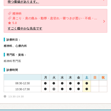
待つ価値があります。
精神科
肩こり・肩の痛み・動悸・息切れ・寝つきが悪い・不眠・気が滅入る・不安・気分が異常に高揚している・物忘れがひどい
5.0
すごく穏やかな先生です
診療科目：
精神科、心療内科
専門医・資格：
精神科専門医
診療時間
月
火
水
木
金
土
日
祝
08:30-12:30
13:30-17:30
13:30-19:30