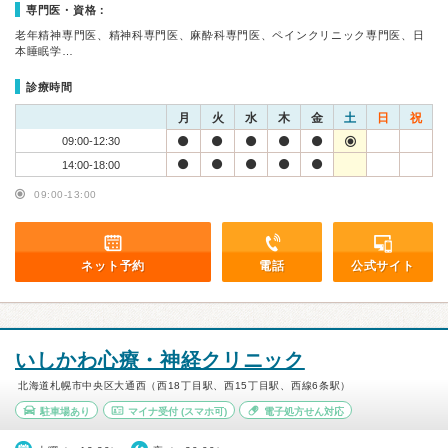
専門医・資格：
老年精神専門医、精神科専門医、麻酔科専門医、ペインクリニック専門医、日
本睡眠学…
診療時間
月
火
水
木
金
土
日
祝
09:00-12:30
14:00-18:00
09:00-13:00
ネット予約
電話
公式サイト
いしかわ心療・神経クリニック
北海道札幌市中央区大通西（西18丁目駅、西15丁目駅、西線6条駅）
駐車場あり
マイナ受付
(スマホ可)
電子処方せん対応