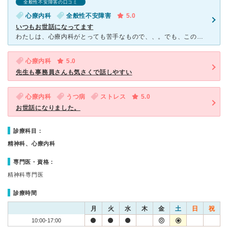
全般性不安障害の口コミ
心療内科
全般性不安障害
5.0
いつもお世話になってます
わたしは、心療内科がとっても苦手なもので、、。でも、この病院に出会ってからはその苦手意識もなくなりました。 最初に別室で家族構成など、いろいろ聞かれます。そして、待合室で先生に呼ばれるのを待ちます。
心療内科
5.0
先生も事務員さんも気さくで話しやすい
心療内科
うつ病
ストレス
5.0
お世話になりました。
診療科目：
精神科、心療内科
専門医・資格：
精神科専門医
診療時間
月
火
水
木
金
土
日
祝
10:00-17:00