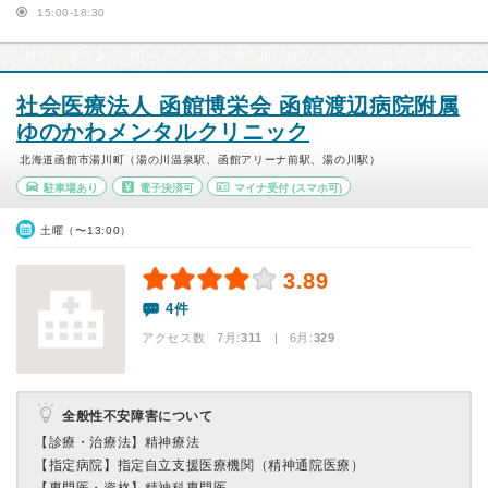
15:00-18:30
社会医療法人 函館博栄会 函館渡辺病院附属
ゆのかわメンタルクリニック
北海道函館市湯川町（湯の川温泉駅、函館アリーナ前駅、湯の川駅）
駐車場あり
電子決済可
マイナ受付
(スマホ可)
土曜（〜13:00）
3.89
4件
アクセス数 7月:
311
| 6月:
329
全般性不安障害について
【診療・治療法】
精神療法
【指定病院】
指定自立支援医療機関（精神通院医療）