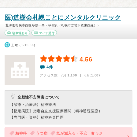
医)道樹会札幌ことにメンタルクリニック
北海道札幌市西区琴似一条（琴似駅（札幌市営地下鉄東西線））
駐車場あり
マイナ受付
土曜（〜13:00）
4.56
4件
アクセス数 7月:
1,100
| 6月:
1,007
全般性不安障害について
【診療・治療法】
精神療法
【指定病院】
指定自立支援医療機関（精神通院医療）
【専門医・資格】
精神科専門医
精神科
うつ病
気が滅入る・不安
5.0