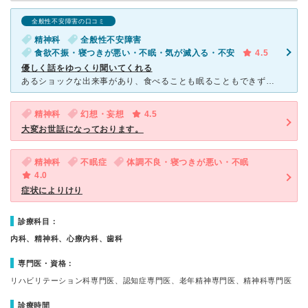
全般性不安障害の口コミ
精神科
全般性不安障害
食欲不振・寝つきが悪い・不眠・気が滅入る・不安
4.5
優しく話をゆっくり聞いてくれる
あるショックな出来事があり、食べることも眠ることもできず、震えが止まらなくなり受診しました。母と行ったのですが、まずは2人で一緒に診察してくださり、次は母と先生と、その次は私と先生と、と細やかに優しく
精神科
幻想・妄想
4.5
大変お世話になっております。
精神科
不眠症
体調不良・寝つきが悪い・不眠
4.0
症状によりけり
診療科目：
内科、精神科、心療内科、歯科
専門医・資格：
リハビリテーション科専門医、認知症専門医、老年精神専門医、精神科専門医
診療時間