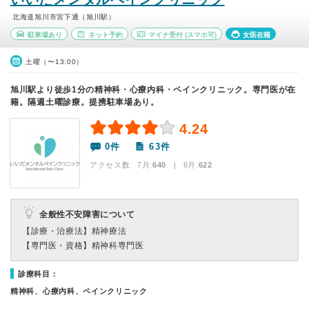
北海道旭川市宮下通（旭川駅）
駐車場あり
ネット予約
マイナ受付
(スマホ可)
女医在籍
土曜（〜13:00）
旭川駅より徒歩1分の精神科・心療内科・ペインクリニック。専門医が在
籍。隔週土曜診療。提携駐車場あり。
4.24
0件
63件
アクセス数 7月:
640
| 6月:
622
全般性不安障害について
【診療・治療法】
精神療法
【専門医・資格】
精神科専門医
診療科目：
精神科、心療内科、ペインクリニック