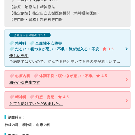
【診療・治療法】
精神療法
【指定病院】
指定自立支援医療機関（精神通院医療）
【専門医・資格】
精神科専門医
全般性不安障害の口コミ
精神科
全般性不安障害
だるい・寝つきが悪い・不眠・気が滅入る・不安
3.5
優しい先生
予約制ではないので、混んでる時と空いてる時の差が激しいです。院内はとても綺麗で待合室の前の椅子の近くにいつも綺麗な花が飾られていて心が和みます。先生は優しい口調で体調を聞いてくれますが、あまり薬の説明
心療内科
体調不良・寝つきが悪い・不眠
4.5
穏やかな先生です
精神科
幻想・妄想
4.5
とても助けていただきました。
診療科目：
神経内科、精神科、心療内科