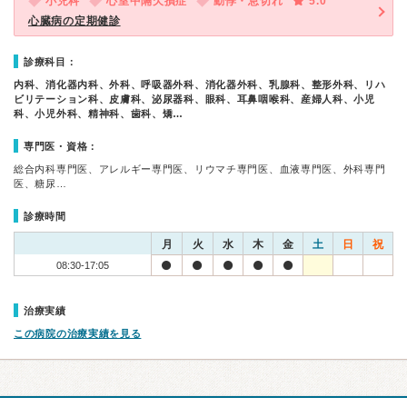
小児科
心室中隔欠損症
動悸・息切れ
5.0
心臓病の定期健診
診療科目：
内科、消化器内科、外科、呼吸器外科、消化器外科、乳腺科、整形外科、リハ
ビリテーション科、皮膚科、泌尿器科、眼科、耳鼻咽喉科、産婦人科、小児
科、小児外科、精神科、歯科、矯…
専門医・資格：
総合内科専門医、アレルギー専門医、リウマチ専門医、血液専門医、外科専門
医、糖尿…
診療時間
月
火
水
木
金
土
日
祝
08:30-17:05
治療実績
この病院の治療実績を見る