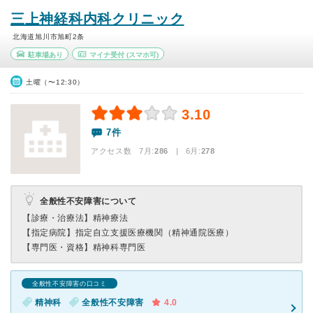
三上神経科内科クリニック
北海道旭川市旭町2条
駐車場あり
マイナ受付
(スマホ可)
土曜（〜12:30）
3.10
7件
アクセス数 7月:
286
| 6月:
278
全般性不安障害について
【診療・治療法】
精神療法
【指定病院】
指定自立支援医療機関（精神通院医療）
【専門医・資格】
精神科専門医
全般性不安障害の口コミ
精神科
全般性不安障害
4.0