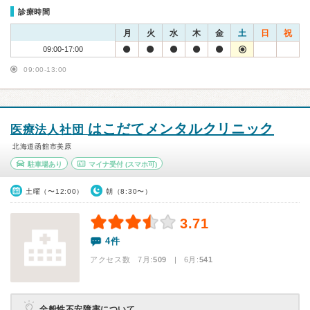
診療時間
月
火
水
木
金
土
日
祝
09:00-17:00
09:00-13:00
はこだてメンタルクリニック
医療法人社団
北海道函館市美原
駐車場あり
マイナ受付
(スマホ可)
土曜（〜12:00）
朝（8:30〜）
3.71
4件
アクセス数 7月:
509
| 6月:
541
全般性不安障害について