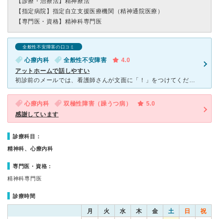
【診療・治療法】
精神療法
【指定病院】
指定自立支援医療機関（精神通院医療）
【専門医・資格】
精神科専門医
全般性不安障害の口コミ
心療内科
全般性不安障害
4.0
アットホームで話しやすい
初診前のメールでは、看護師さんが文面に「！」をつけてくださったり、先生も白衣を着ておらず、内装もカフェのようにオシャレで、それだけでも気を張る必要がなく、初めて行ってもとても気持ちが楽になります。
心療内科
双極性障害（躁うつ病）
5.0
感謝しています
診療科目：
精神科、心療内科
専門医・資格：
精神科専門医
診療時間
月
火
水
木
金
土
日
祝