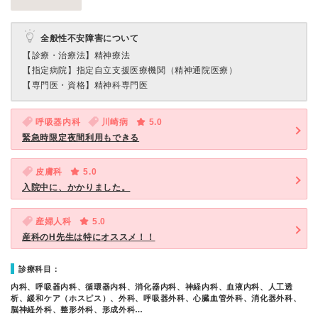
全般性不安障害について
【診療・治療法】
精神療法
【指定病院】
指定自立支援医療機関（精神通院医療）
【専門医・資格】
精神科専門医
呼吸器内科
川崎病
5.0
緊急時限定夜間利用もできる
皮膚科
5.0
入院中に、かかりました。
産婦人科
5.0
産科のH先生は特にオススメ！！
診療科目：
内科、呼吸器内科、循環器内科、消化器内科、神経内科、血液内科、人工透
析、緩和ケア（ホスピス）、外科、呼吸器外科、心臓血管外科、消化器外科、
脳神経外科、整形外科、形成外科…