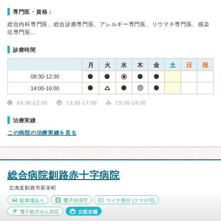
専門医・資格：
総合内科専門医、総合診療専門医、アレルギー専門医、リウマチ専門医、感染
症専門医…
診療時間
月
火
水
木
金
土
日
祝
08:30-12:30
14:00-16:00
08:30-12:00
13:30-17:00
15:00-16:00
治療実績
この病院の治療実績を見る
総合病院釧路赤十字病院
北海道釧路市新栄町
駐車場あり
電子決済可
マイナ受付
(スマホ可)
電子処方せん対応
女医在籍