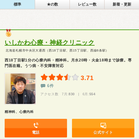
標準
★の数
レビュー数
新着・更新
いしかわ心療・神経クリニック
北海道札幌市中央区大通西（西18丁目駅、西15丁目駅、西線6条駅）
西18丁目駅1分の心療内科・精神科。月水20時・火金18時まで診療。専
門医在籍。うつ病・不安障害対応
3.71
6件
アクセス数 7月:
830
| 6月:
554
精神科、心療内科
電話
公式サイト