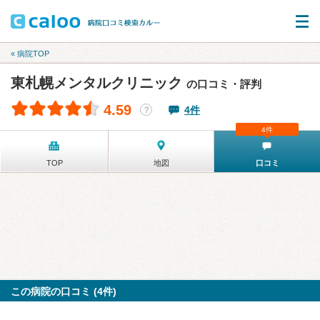
« 病院TOP
東札幌メンタルクリニック
の口コミ・評判
4.59
4件
？
4件
TOP
地図
口コミ
この病院の口コミ (4件)