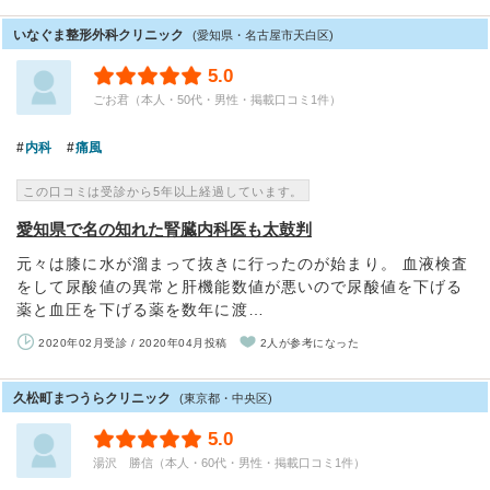
いなぐま整形外科クリニック
(愛知県・名古屋市天白区)
5.0
ごお君（本人・50代・男性・掲載口コミ1件）
内科
痛風
この口コミは受診から5年以上経過しています。
愛知県で名の知れた腎臓内科医も太鼓判
元々は膝に水が溜まって抜きに行ったのが始まり。 血液検査
をして尿酸値の異常と肝機能数値が悪いので尿酸値を下げる
薬と血圧を下げる薬を数年に渡…
2020年02月受診 / 2020年04月投稿
2人が参考になった
久松町まつうらクリニック
(東京都・中央区)
5.0
湯沢 勝信（本人・60代・男性・掲載口コミ1件）