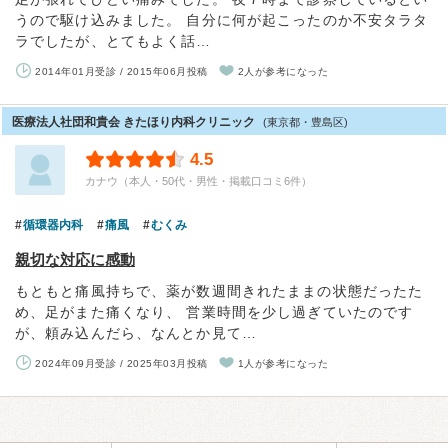
うので駆け込みました。 自分に何が起こったのか不安タラタ
ラでしたが、とてもよく話…
2014年01月受診 / 2015年06月投稿
2人が参考になった
医療法人社団和貴会 きたほり内科クリニック
(東京都・豊島区)
4.5
カナウ（本人・50代・男性・掲載口コミ6件）
循環器内科
痛風
むくみ
親切な対応に感動
もともと痛風持ちで、薬が数週間きれたままの状態だったた
め、足がまた痛くなり、 営業時間を少し過ぎていたのです
が、頼み込んだら、なんとか見て…
2024年09月受診 / 2025年03月投稿
1人が参考になった