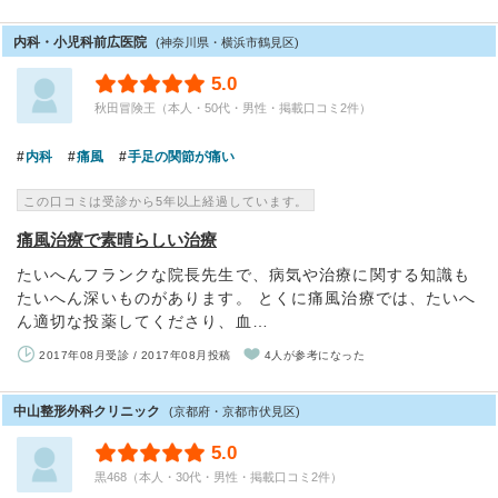
内科・小児科前広医院
(神奈川県・横浜市鶴見区)
5.0
秋田冒険王（本人・50代・男性・掲載口コミ2件）
内科
痛風
手足の関節が痛い
この口コミは受診から5年以上経過しています。
痛風治療で素晴らしい治療
たいへんフランクな院長先生で、病気や治療に関する知識も
たいへん深いものがあります。 とくに痛風治療では、たいへ
ん適切な投薬してくださり、血…
2017年08月受診 / 2017年08月投稿
4人が参考になった
中山整形外科クリニック
(京都府・京都市伏見区)
5.0
黒468（本人・30代・男性・掲載口コミ2件）