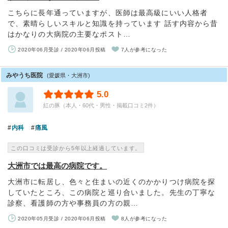
こちらに長年通っていますが、医師は最高級にいい人格者
で、素晴らしいスキルと知識を持っています 話す内容から昔
はかなりの大病院の主要なポスト…
2020年06月受診 / 2020年06月投稿
7人が参考になった
みやうち医院
(愛媛県・大洲市)
5.0
紅の豚（本人・60代・男性・掲載口コミ2件）
内科
痛風
この口コミは受診から5年以上経過しています。
大洲市では最高の病院です。
大洲市に転居し、色々と住まいの近くのかかりつけ病院を探
していたところ、この病院と巡り合いました。先生の丁寧な
診察、看護師の方や事務員の方の親…
2020年05月受診 / 2020年06月投稿
8人が参考になった