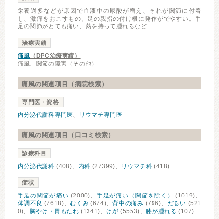
栄養過多などが原因で血液中の尿酸が増え、それが関節に付着
し、激痛をおこすもの。足の親指の付け根に発作がでやすい。手
足の関節がとても痛い、熱を持って腫れるなど
治療実績
痛風
（DPC治療実績）
痛風、関節の障害（その他）
痛風の関連項目（病院検索）
専門医・資格
内分泌代謝科専門医
、
リウマチ専門医
痛風の関連項目（口コミ検索）
診療科目
内分泌代謝科
(408)、
内科
(27399)、
リウマチ科
(418)
症状
手足の関節が痛い
(2000)、
手足が痛い（関節を除く）
(1019)、
体調不良
(7618)、
むくみ
(674)、
背中の痛み
(796)、
だるい
(521
0)、
胸やけ・胃もたれ
(1341)、
けが
(5553)、
膝が腫れる
(107)