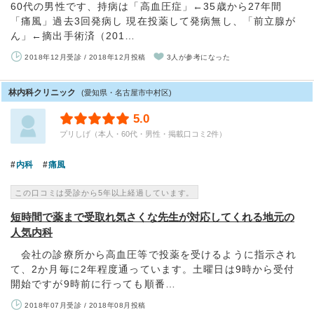
60代の男性です、持病は「高血圧症」←35歳から27年間
「痛風」過去3回発病し 現在投薬して発病無し、「前立腺が
ん」←摘出手術済（201…
2018年12月受診 / 2018年12月投稿
3人が参考になった
林内科クリニック
(愛知県・名古屋市中村区)
5.0
プリしげ（本人・60代・男性・掲載口コミ2件）
内科
痛風
この口コミは受診から5年以上経過しています。
短時間で薬まで受取れ気さくな先生が対応してくれる地元の
人気内科
会社の診療所から高血圧等で投薬を受けるように指示され
て、2か月毎に2年程度通っています。土曜日は9時から受付
開始ですが9時前に行っても順番…
2018年07月受診 / 2018年08月投稿