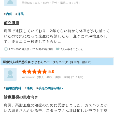
雪華665（本人・50代・男性・掲載口コミ1件）
内科
痛風
前立腺癌
痛風で通院していており、2年ぐらい前から体重が少し減って
いたので気になって先生に相談したら、直ぐにPSA検査をし
て、後日エコー検査してもらい…
2024年03月受診 / 2024年03月投稿
2人が参考になった
医療法人社団慈松会 かじわらハートクリニック
(東京都・狛江市)
5.0
kumakuma（本人・40代・男性・掲載口コミ1件）
循環器内科
痛風
手足の関節が痛い
診療重視の患者向き
痛風、高脂血症の治療のために受診しました。カスハラまが
いの患者さんがいる中、スタッフさん達は忙しい中でも丁寧