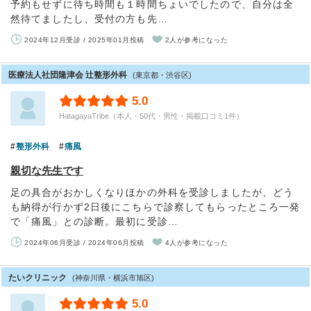
予約もせずに待ち時間も１時間ちょいでしたので、自分は全
然待てましたし、受付の方も先…
2024年12月受診 / 2025年01月投稿
2人が参考になった
医療法人社団隆津会 辻整形外科
(東京都・渋谷区)
5.0
HatagayaTribe（本人・50代・男性・掲載口コミ1件）
整形外科
痛風
親切な先生です
足の具合がおかしくなりほかの外科を受診しましたが、どう
も納得が行かず2日後にこちらで診察してもらったところ一発
で「痛風」との診断。最初に受診…
2024年06月受診 / 2024年06月投稿
4人が参考になった
たいクリニック
(神奈川県・横浜市旭区)
5.0