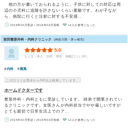
他の方が書いておられるように、子供に対しての対応は周
辺の小児科に追随を許さないくらい素敵です。わが子なが
ら、病院に行くと注射に対する不安感…
2016年03月受診 / 2016年04月投稿
14人が参考になった
前田整形外科・内科クリニック
(神奈川県・茅ヶ崎市)
5.0
ちぇる（本人・20代・男性・掲載口コミ1件）
内科
痛風
この口コミは受診から5年以上経過しています。
ホームドクターです
整形外科・内科ともに受診しています。 姉弟で開業されてい
るクリニックです。女医さんが内科担当でやや厳しいですが
とても親切で日常生活上でのア…
2015年02月受診 / 2016年03月投稿
12人が参考になった