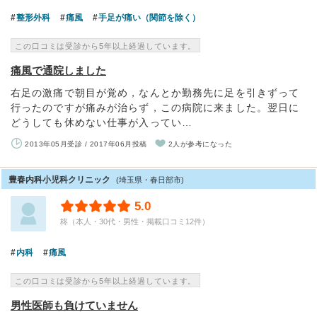
整形外科
痛風
手足が痛い（関節を除く）
この口コミは受診から5年以上経過しています。
痛風で通院しました
右足の激痛で朝目が覚め，なんとか勤務先に足を引きずって
行ったのですが痛みが治らず，この病院に来ました。翌日に
どうしても休めない仕事が入ってい…
2013年05月受診 / 2017年06月投稿
2人が参考になった
豊春内科小児科クリニック
(埼玉県・春日部市)
5.0
柊（本人・30代・男性・掲載口コミ12件）
内科
痛風
この口コミは受診から5年以上経過しています。
男性医師も負けていません