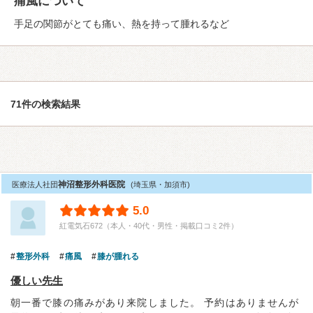
痛風について
手足の関節がとても痛い、熱を持って腫れるなど
71件の検索結果
神沼整形外科医院
医療法人社団
(埼玉県・加須市)
5.0
紅電気石672（本人・40代・男性・掲載口コミ2件）
整形外科
痛風
膝が腫れる
優しい先生
朝一番で膝の痛みがあり来院しました。 予約はありませんが