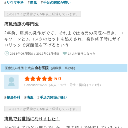
リウマチ科
痛風
手足の関節が痛い
この口コミは受診から5年以上経過しています。
痛風治療の専門医
2年前、痛風の発作がでて、それまでは地元の病院へ行き、ロ
キソニンとムコスタのセットを処方され、発作終了時にザイ
ロリックで尿酸値を下げるという…
2013年06月受診 / 2016年01月投稿
14人が参考になった
金村医院
医療法人社団 仁成会
(兵庫県・高砂市)
5.0
Caloouser66229（本人・50代・男性・掲載口コミ1件）
整形外科
痛風
手足の関節が痛い
この口コミは受診から5年以上経過しています。
痛風でお世話になりました！
足が張れてひどい痛みでした。 夜７時まで診察しているとい