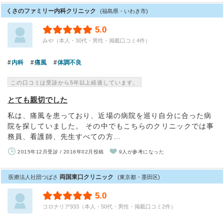
くさのファミリー内科クリニック
(福島県・いわき市)
5.0
みや（本人・30代・男性・掲載口コミ4件）
内科
痛風
体調不良
この口コミは受診から5年以上経過しています。
とても親切でした
私は、痛風を患っており、近場の病院を巡り自分に合った病
院を探していました。 その中でもこちらのクリニックでは事
務員、看護師、先生すべての方…
2015年12月受診 / 2016年02月投稿
9人が参考になった
両国東口クリニック
医療法人社団つばさ
(東京都・墨田区)
5.0
コロナリア933（本人・50代・男性・掲載口コミ2件）