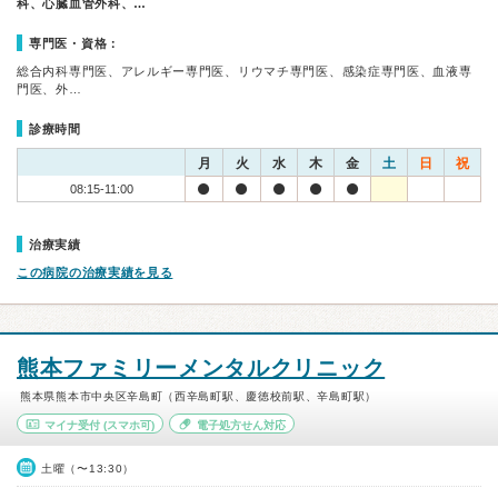
科、心臓血管外科、…
専門医・資格：
総合内科専門医、アレルギー専門医、リウマチ専門医、感染症専門医、血液専
門医、外…
診療時間
月
火
水
木
金
土
日
祝
08:15-11:00
治療実績
この病院の治療実績を見る
熊本ファミリーメンタルクリニック
熊本県熊本市中央区辛島町（西辛島町駅、慶徳校前駅、辛島町駅）
マイナ受付
(スマホ可)
電子処方せん対応
土曜（〜13:30）