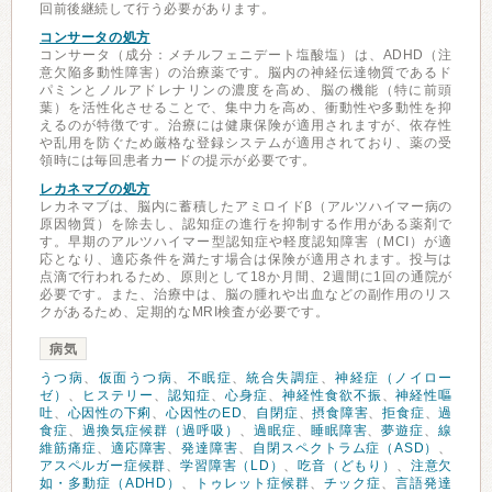
回前後継続して行う必要があります。
コンサータの処方
コンサータ（成分：メチルフェニデート塩酸塩）は、ADHD（注
意欠陥多動性障害）の治療薬です。脳内の神経伝達物質であるド
パミンとノルアドレナリンの濃度を高め、脳の機能（特に前頭
葉）を活性化させることで、集中力を高め、衝動性や多動性を抑
えるのが特徴です。治療には健康保険が適用されますが、依存性
や乱用を防ぐため厳格な登録システムが適用されており、薬の受
領時には毎回患者カードの提示が必要です。
レカネマブの処方
レカネマブは、脳内に蓄積したアミロイドβ（アルツハイマー病の
原因物質）を除去し、認知症の進行を抑制する作用がある薬剤で
す。早期のアルツハイマー型認知症や軽度認知障害（MCI）が適
応となり、適応条件を満たす場合は保険が適用されます。投与は
点滴で行われるため、原則として18か月間、2週間に1回の通院が
必要です。また、治療中は、脳の腫れや出血などの副作用のリス
クがあるため、定期的なMRI検査が必要です。
病気
うつ病
、
仮面うつ病
、
不眠症
、
統合失調症
、
神経症（ノイロー
ゼ）
、
ヒステリー
、
認知症
、
心身症
、
神経性食欲不振
、
神経性嘔
吐
、
心因性の下痢
、
心因性のED
、
自閉症
、
摂食障害
、
拒食症
、
過
食症
、
過換気症候群（過呼吸）
、
過眠症
、
睡眠障害
、
夢遊症
、
線
維筋痛症
、
適応障害
、
発達障害
、
自閉スペクトラム症（ASD）
、
アスペルガー症候群
、
学習障害（LD）
、
吃音（どもり）
、
注意欠
如・多動症（ADHD）
、
トゥレット症候群
、
チック症
、
言語発達