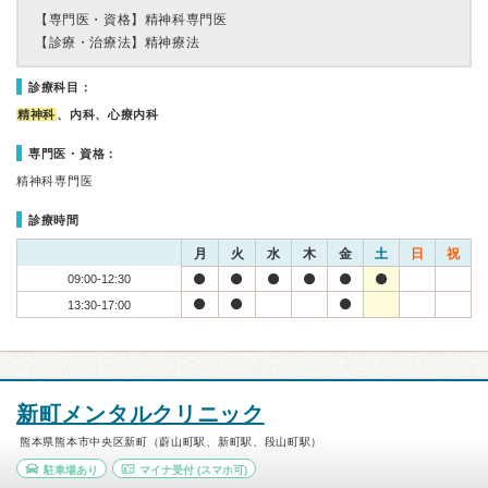
【専門医・資格】
精神科専門医
【診療・治療法】
精神療法
診療科目：
精神科
、内科、心療内科
専門医・資格：
精神科専門医
診療時間
月
火
水
木
金
土
日
祝
09:00-12:30
13:30-17:00
新町メンタルクリニック
熊本県熊本市中央区新町（蔚山町駅、新町駅、段山町駅）
駐車場あり
マイナ受付
(スマホ可)