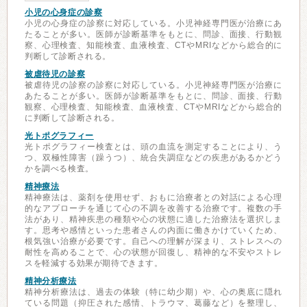
小児の心身症の診察
小児の心身症の診察に対応している。小児神経専門医が治療にあ
たることが多い。医師が診断基準をもとに、問診、面接、行動観
察、心理検査、知能検査、血液検査、CTやMRIなどから総合的に
判断して診断される。
被虐待児の診察
被虐待児の診察の診察に対応している。小児神経専門医が治療に
あたることが多い。医師が診断基準をもとに、問診、面接、行動
観察、心理検査、知能検査、血液検査、CTやMRIなどから総合的
に判断して診断される。
光トポグラフィー
光トポグラフィー検査とは、頭の血流を測定することにより、う
つ、双極性障害（躁うつ）、統合失調症などの疾患があるかどう
かを調べる検査。
精神療法
精神療法は、薬剤を使用せず、おもに治療者との対話による心理
的なアプローチを通じて心の不調を改善する治療です。複数の手
法があり、精神疾患の種類や心の状態に適した治療法を選択しま
す。思考や感情といった患者さんの内面に働きかけていくため、
根気強い治療が必要です。自己への理解が深まり、ストレスへの
耐性を高めることで、心の状態が回復し、精神的な不安やストレ
スを軽減する効果が期待できます。
精神分析療法
精神分析療法は、過去の体験（特に幼少期）や、心の奥底に隠れ
ている問題（抑圧された感情、トラウマ、葛藤など）を整理し、