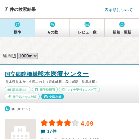
7
件の検索結果
表示順について
標準
★の数
レビュー数
新着・更新
駅周辺
熊本医療センター
国立病院機構
熊本県熊本市中央区二の丸（蔚山町駅、段山町駅、洗馬橋駅）
駐車場あり
電子決済可
マイナ受付
(スマホ可)
電子処方せん対応
女医在籍
朝（8:15〜）
4.09
17件