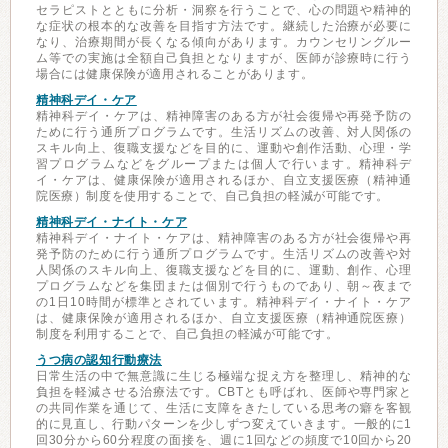
セラピストとともに分析・洞察を行うことで、心の問題や精神的
な症状の根本的な改善を目指す方法です。継続した治療が必要に
なり、治療期間が長くなる傾向があります。カウンセリングルー
ム等での実施は全額自己負担となりますが、医師が診療時に行う
場合には健康保険が適用されることがあります。
精神科デイ・ケア
精神科デイ・ケアは、精神障害のある方が社会復帰や再発予防の
ために行う通所プログラムです。生活リズムの改善、対人関係の
スキル向上、復職支援などを目的に、運動や創作活動、心理・学
習プログラムなどをグループまたは個人で行います。精神科デ
イ・ケアは、健康保険が適用されるほか、自立支援医療（精神通
院医療）制度を使用することで、自己負担の軽減が可能です。
精神科デイ・ナイト・ケア
精神科デイ・ナイト・ケアは、精神障害のある方が社会復帰や再
発予防のために行う通所プログラムです。生活リズムの改善や対
人関係のスキル向上、復職支援などを目的に、運動、創作、心理
プログラムなどを集団または個別で行うものであり、朝～夜まで
の1日10時間が標準とされています。精神科デイ・ナイト・ケア
は、健康保険が適用されるほか、自立支援医療（精神通院医療）
制度を利用することで、自己負担の軽減が可能です。
うつ病の認知行動療法
日常生活の中で無意識に生じる極端な捉え方を整理し、精神的な
負担を軽減させる治療法です。CBTとも呼ばれ、医師や専門家と
の共同作業を通じて、生活に支障をきたしている思考の癖を客観
的に見直し、行動パターンを少しずつ変えていきます。一般的に1
回30分から60分程度の面接を、週に1回などの頻度で10回から20