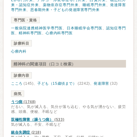
ED専門外来
、
アルコール依存症専門外来
、
口臭外来
、
物忘れ外
来・認知症外来
、
薬物依存症専門外来
、
睡眠専門外来
、
発達障害
専門外来
、
思春期外来・子どもの発達障害専門外来
専門医・資格
一般病院連携精神医学専門医
、
日本睡眠学会専門医
、
認知症専門
医
、
精神科専門医
、
心療内科専門医
診療科目
心療内科
精神科の関連項目（口コミ検索）
診療内容
こころ
(145)、
子ども（15歳頃まで）
(2242)、
発達障害
(32)
病気
うつ病
(1748)
だるい、気が滅入る、気分が落ち込む、やる気が湧かない、疲労
感、頭痛、便秘、不眠など
双極性障害（躁うつ病）
(533)
気が滅入る、不安、不眠など
統合失調症
(218)