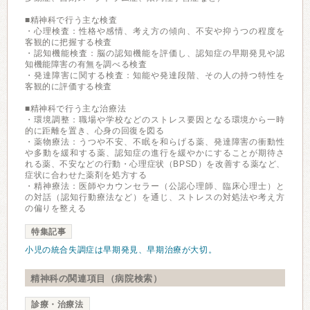
■精神科で行う主な検査
・心理検査：性格や感情、考え方の傾向、不安や抑うつの程度を
客観的に把握する検査
・認知機能検査：脳の認知機能を評価し、認知症の早期発見や認
知機能障害の有無を調べる検査
・発達障害に関する検査：知能や発達段階、その人の持つ特性を
客観的に評価する検査
■精神科で行う主な治療法
・環境調整：職場や学校などのストレス要因となる環境から一時
的に距離を置き、心身の回復を図る
・薬物療法：うつや不安、不眠を和らげる薬、発達障害の衝動性
や多動を緩和する薬、認知症の進行を緩やかにすることが期待さ
れる薬、不安などの行動・心理症状（BPSD）を改善する薬など、
症状に合わせた薬剤を処方する
・精神療法：医師やカウンセラー（公認心理師、臨床心理士）と
の対話（認知行動療法など）を通じ、ストレスの対処法や考え方
の偏りを整える
特集記事
小児の統合失調症は早期発見、早期治療が大切。
精神科の関連項目（病院検索）
診療・治療法