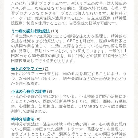
ために行う通所プログラムです。生活リズムの改善、対人関係の
スキル向上、復職支援などを目的に、運動や創作活動、心理・学
習プログラムなどをグループまたは個人で行います。精神科デ
イ・ケアは、健康保険が適用されるほか、自立支援医療（精神通
院医療）制度を使用することで、自己負担の軽減が可能です。
うつ病の認知行動療法
(13)
日常生活の中で無意識に生じる極端な捉え方を整理し、精神的な
負担を軽減させる治療法です。CBTとも呼ばれ、医師や専門家と
の共同作業を通じて、生活に支障をきたしている思考の癖を客観
的に見直し、行動パターンを少しずつ変えていきます。一般的に1
回30分から60分程度の面接を、週に1回などの頻度で10回から20
回前後継続して行う必要があります。
光トポグラフィー
(7)
光トポグラフィー検査とは、頭の血流を測定することにより、う
つ、双極性障害（躁うつ）、統合失調症などの疾患があるかどう
かを調べる検査。
小児の心身症の診察
(8)
小児の心身症の診察に対応している。小児神経専門医が治療にあ
たることが多い。医師が診断基準をもとに、問診、面接、行動観
察、心理検査、知能検査、血液検査、CTやMRIなどから総合的に
判断して診断される。
精神分析療法
(8)
精神分析療法は、過去の体験（特に幼少期）や、心の奥底に隠れ
ている問題（抑圧された感情、トラウマ、葛藤など）を整理し、
セラピストとともに分析・洞察を行うことで、心の問題や精神的