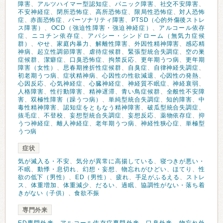
障害
、
アルツハイマー型認知症
、
パニック障害
、
社交不安障害
、
不安神経症
、
閉所恐怖症
、
高所恐怖症
、
限局性恐怖症
、
対人恐怖
症
、
赤面恐怖症
、
パーソナリティ障害
、
PTSD（心的外傷後ストレ
ス障害）
、
OCD（強迫性障害・強迫神経症）
、
アルコール依存
症
、
ニコチン依存症
、
アパシー・シンドローム（無気力症候
群）
、
やせ
、
家庭内暴力
、
解離性障害
、
外因性精神障害
、
感応精
神病
、
起立性調節障害
、
虐待症候群
、
緊張型統合失調症
、
空の巣
症候群
、
潔癖症
、
口臭恐怖症
、
拘禁反応
、
更年期うつ病
、
更年期
障害（女性）
、
思春期挫折性症候群
、
自臭症
、
自律神経失調症
、
初老期うつ病
、
症状精神病
、
心因性の性欲減退
、
心因性の発熱
、
心因反応
、
心気神経症
、
心臓神経症
、
神経質不眠症
、
神経衰弱
、
人格障害
、
性行動障害
、
精神遅滞
、
青い鳥症候群
、
全般性不安障
害
、
双極性障害（躁うつ病）
、
単純型統合失調症
、
知的障害
、
中
毒性精神障害
、
認知症をともなう精神障害
、
破瓜型統合失調症
、
抜毛症
、
不登校
、
妄想型統合失調症
、
妄想反応
、
薬物依存症
、
抑
うつ神経症
、
離人神経症
、
老年期うつ病
、
神経性狭心症
、
単極型
うつ病
症状
気が滅入る・不安
、
気分が異常に高揚している
、
寝つきが悪い・
不眠
、
動悸・息切れ
、
幻想・妄想
、
物忘れがひどい
、
ほてり
、
性
欲の低下（男性）
、
ED（男性）
、
疲れ
、
手足がふるえる
、
ストレ
ス
、
体重増加
、
体重減少
、
だるい
、
過眠
、
協調性がない・落ち着
きがない（子供）
、
食欲不振
専門外来