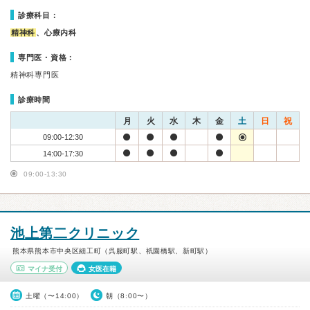
診療科目：
精神科
、心療内科
専門医・資格：
精神科専門医
診療時間
月
火
水
木
金
土
日
祝
09:00-12:30
14:00-17:30
09:00-13:30
池上第二クリニック
熊本県熊本市中央区細工町（呉服町駅、祇園橋駅、新町駅）
マイナ受付
女医在籍
土曜（〜14:00）
朝（8:00〜）