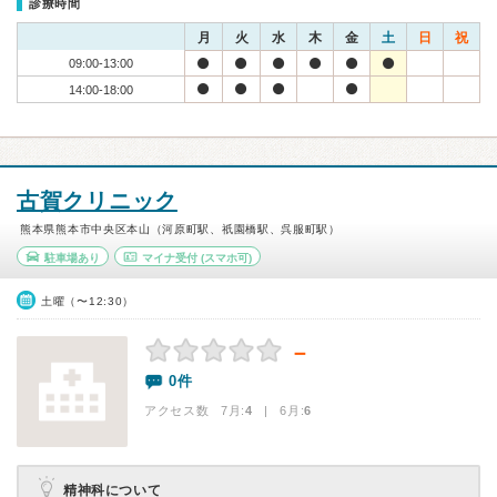
診療時間
月
火
水
木
金
土
日
祝
09:00-13:00
14:00-18:00
古賀クリニック
熊本県熊本市中央区本山（河原町駅、祇園橋駅、呉服町駅）
駐車場あり
マイナ受付
(スマホ可)
土曜（〜12:30）
－
0件
アクセス数 7月:
4
| 6月:
6
精神科について