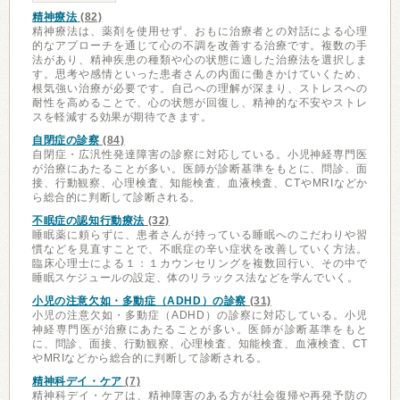
精神療法
(82)
精神療法は、薬剤を使用せず、おもに治療者との対話による心理
的なアプローチを通じて心の不調を改善する治療です。複数の手
法があり、精神疾患の種類や心の状態に適した治療法を選択しま
す。思考や感情といった患者さんの内面に働きかけていくため、
根気強い治療が必要です。自己への理解が深まり、ストレスへの
耐性を高めることで、心の状態が回復し、精神的な不安やストレ
スを軽減する効果が期待できます。
自閉症の診察
(84)
自閉症・広汎性発達障害の診察に対応している。小児神経専門医
が治療にあたることが多い。医師が診断基準をもとに、問診、面
接、行動観察、心理検査、知能検査、血液検査、CTやMRIなどか
ら総合的に判断して診断される。
不眠症の認知行動療法
(32)
睡眠薬に頼らずに、患者さんが持っている睡眠へのこだわりや習
慣などを見直すことで、不眠症の辛い症状を改善していく方法。
臨床心理士による１：１カウンセリングを複数回行い、その中で
睡眠スケジュールの設定、体のリラックス法などを学んでいく。
小児の注意欠如・多動症（ADHD）の診察
(31)
小児の注意欠如・多動症（ADHD）の診察に対応している。小児
神経専門医が治療にあたることが多い。医師が診断基準をもと
に、問診、面接、行動観察、心理検査、知能検査、血液検査、CT
やMRIなどから総合的に判断して診断される。
精神科デイ・ケア
(7)
精神科デイ・ケアは、精神障害のある方が社会復帰や再発予防の