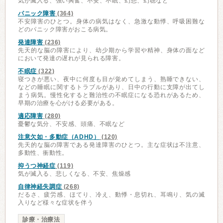
気が滅入る、強い興奮、不安、不眠、幻想、幻聴など
パニック障害
(364)
不安障害のひとつ。身体の病気はなく、急激な動悸、呼吸困難な
どのパニック障害がおこる病気。
発達障害
(236)
先天的な脳の障害により、幼少期から学習や精神、身体の面など
において発達の遅れが見られる障害。
不眠症
(322)
寝つきが悪い、夜中に何度も目が覚めてしまう、熟睡できない、
などの睡眠に関するトラブルがあり、日中の行動に支障が出てし
まう病気。慢性化すると難治性の不眠症になる恐れがあるため、
早期の治療を心がける必要がある。
適応障害
(280)
憂鬱な気分、不安感、頭痛、不眠など
注意欠如・多動症（ADHD）
(120)
先天的な脳の障害である発達障害のひとつ。主な症状は不注意、
多動性、衝動性。
抑うつ神経症
(119)
気が滅入る、悲しくなる、不安、焦燥感
自律神経失調症
(268)
だるさ、疲労感、ほてり、冷え、動悸・息切れ、耳鳴り、気の滅
入りなど様々な症状を伴う
診療・治療法