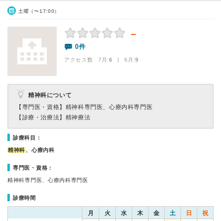
土曜（〜17:00）
－
0件
アクセス数 7月:
6
| 6月:
9
精神科について
【専門医・資格】
精神科専門医、心療内科専門医
【診療・治療法】
精神療法
診療科目：
精神科
、心療内科
専門医・資格：
精神科専門医、心療内科専門医
診療時間
月
火
水
木
金
土
日
祝