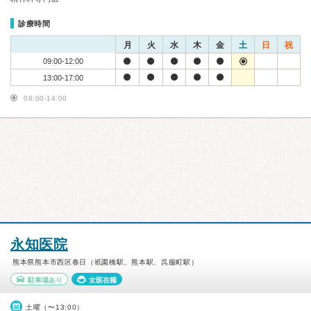
診療時間
月
火
水
木
金
土
日
祝
09:00-12:00
13:00-17:00
08:00-14:00
永知医院
熊本県熊本市西区春日（祇園橋駅、熊本駅、呉服町駅）
駐車場あり
女医在籍
土曜（〜13:00）