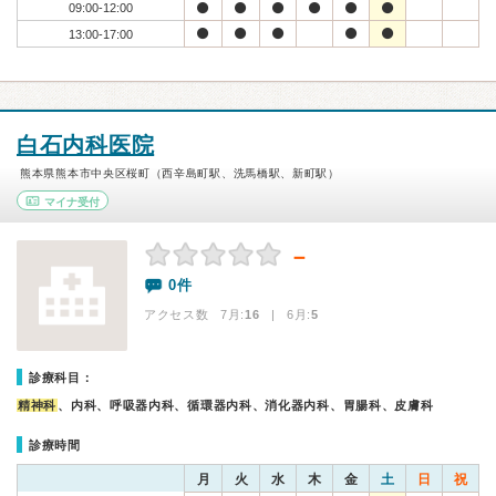
09:00-12:00
13:00-17:00
白石内科医院
熊本県熊本市中央区桜町（西辛島町駅、洗馬橋駅、新町駅）
マイナ受付
－
0件
アクセス数 7月:
16
| 6月:
5
診療科目：
精神科
、内科、呼吸器内科、循環器内科、消化器内科、胃腸科、皮膚科
診療時間
月
火
水
木
金
土
日
祝