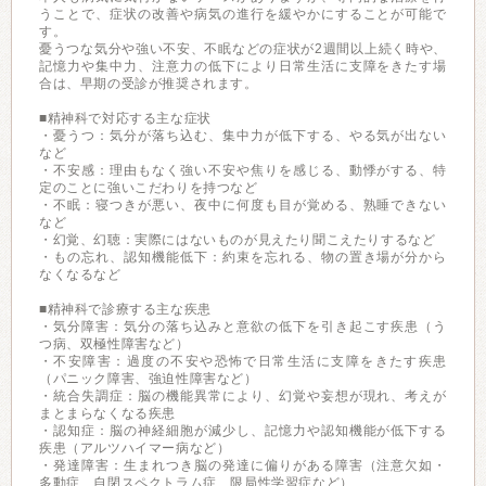
うことで、症状の改善や病気の進行を緩やかにすることが可能で
す。
憂うつな気分や強い不安、不眠などの症状が2週間以上続く時や、
記憶力や集中力、注意力の低下により日常生活に支障をきたす場
合は、早期の受診が推奨されます。
■精神科で対応する主な症状
・憂うつ：気分が落ち込む、集中力が低下する、やる気が出ない
など
・不安感：理由もなく強い不安や焦りを感じる、動悸がする、特
定のことに強いこだわりを持つなど
・不眠：寝つきが悪い、夜中に何度も目が覚める、熟睡できない
など
・幻覚、幻聴：実際にはないものが見えたり聞こえたりするなど
・もの忘れ、認知機能低下：約束を忘れる、物の置き場が分から
なくなるなど
■精神科で診療する主な疾患
・気分障害：気分の落ち込みと意欲の低下を引き起こす疾患（う
つ病、双極性障害など）
・不安障害：過度の不安や恐怖で日常生活に支障をきたす疾患
（パニック障害、強迫性障害など）
・統合失調症：脳の機能異常により、幻覚や妄想が現れ、考えが
まとまらなくなる疾患
・認知症：脳の神経細胞が減少し、記憶力や認知機能が低下する
疾患（アルツハイマー病など）
・発達障害：生まれつき脳の発達に偏りがある障害（注意欠如・
多動症、自閉スペクトラム症、限局性学習症など）