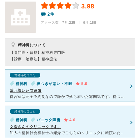
3.98
2件
アクセス数 7月:
225
| 6月:
188
精神科について
【専門医・資格】
精神科専門医
【診療・治療法】
精神療法
精神科の口コミ
精神科
寝つきが悪い・不眠
5.0
落ち着いた雰囲気
待合室は完全予約制なので静かで落ち着いた雰囲気です。待つ事はほとんどありませんでした。さかい先生がとても話し好きな先生で診察と言うより先生とおしゃべりしに行く感じでとても楽しいです。先生は良い意味で先
精神科の口コミ
精神科
パニック障害
4.0
女医さんのクリニックです。
知人の精神社会福祉士の紹介でこちらのクリニックに転院いたしました。 女医さんのみのクリニックで、静かな落ち着いたクリニックです。女性専用というわけではないと思いますが、わたしがいつも行く時は待合室に