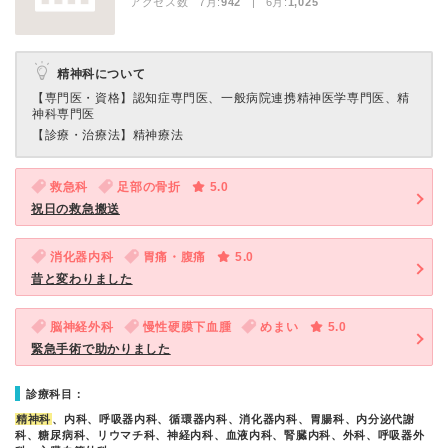
アクセス数 7月:
942
| 6月:
1,025
精神科について
【専門医・資格】
認知症専門医、一般病院連携精神医学専門医、精
神科専門医
【診療・治療法】
精神療法
救急科
足部の骨折
5.0
祝日の救急搬送
消化器内科
胃痛・腹痛
5.0
昔と変わりました
脳神経外科
慢性硬膜下血腫
めまい
5.0
緊急手術で助かりました
診療科目：
精神科
、内科、呼吸器内科、循環器内科、消化器内科、胃腸科、内分泌代謝
科、糖尿病科、リウマチ科、神経内科、血液内科、腎臓内科、外科、呼吸器外