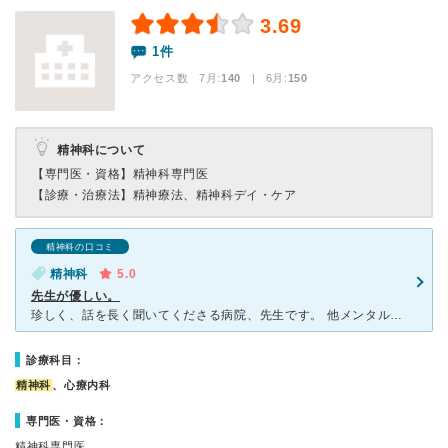
3.69
1件
アクセス数 7月:
140
| 6月:
150
精神科について
【専門医・資格】
精神科専門医
【診療・治療法】
精神療法、精神科デイ・ケア
精神科の口コミ
精神科
5.0
先生が優しい。
珍しく、話を長く聞いてくださる病院、先生です。 他メンタルクリニックでは、話を聞くのはカウンセラー、主治医はそれを纏めたものに目を通しヒアリングをして薬の処方のみという印象でしたが、 池上先生は1
診療科目：
精神科
、心療内科
専門医・資格：
精神科専門医